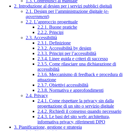
1.3. Contribuisci al manuale
2. Introduzione al design per i servizi pubblici digitali
2.1. Design per l’amministrazione digitale (
e-
government
)
2.2. L’approccio progettuale
2.2.1. Buone pratiche
2.2.2. Principi
2.3. Accessibilità
2.3.1. Definizione
2.3.2. Accessibilità by design
2.3.3. Principi per l’accessibilità
2.3.4. Linee guida e criteri di successo
2.3.5. Come rilasciare una dichiarazione di
accessibilità
2.3.6. Meccanismo di feedback e procedura di
attuazione
2.3.7. Obiettivi accessibilità
2.3.8. Normativa e approfondimenti
2.4. Privacy
2.4.1. Come rispettare la privacy sin dalla
progettazione di un sito o servizio digitale
2.4.2. Richiedi il consenso quando necessario
2.4.3. Le basi del sito web: architettura,
informativa privacy, riferimenti DPO
3. Pianificazione, gestione e strategia