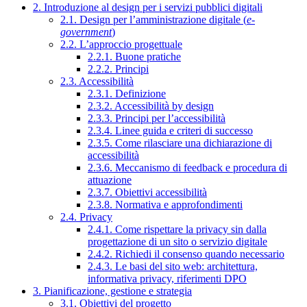
2. Introduzione al design per i servizi pubblici digitali
2.1. Design per l’amministrazione digitale (
e-
government
)
2.2. L’approccio progettuale
2.2.1. Buone pratiche
2.2.2. Principi
2.3. Accessibilità
2.3.1. Definizione
2.3.2. Accessibilità by design
2.3.3. Principi per l’accessibilità
2.3.4. Linee guida e criteri di successo
2.3.5. Come rilasciare una dichiarazione di
accessibilità
2.3.6. Meccanismo di feedback e procedura di
attuazione
2.3.7. Obiettivi accessibilità
2.3.8. Normativa e approfondimenti
2.4. Privacy
2.4.1. Come rispettare la privacy sin dalla
progettazione di un sito o servizio digitale
2.4.2. Richiedi il consenso quando necessario
2.4.3. Le basi del sito web: architettura,
informativa privacy, riferimenti DPO
3. Pianificazione, gestione e strategia
3.1. Obiettivi del progetto