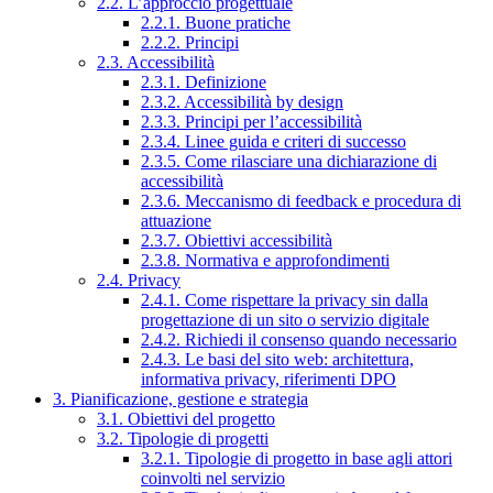
2.2. L’approccio progettuale
2.2.1. Buone pratiche
2.2.2. Principi
2.3. Accessibilità
2.3.1. Definizione
2.3.2. Accessibilità by design
2.3.3. Principi per l’accessibilità
2.3.4. Linee guida e criteri di successo
2.3.5. Come rilasciare una dichiarazione di
accessibilità
2.3.6. Meccanismo di feedback e procedura di
attuazione
2.3.7. Obiettivi accessibilità
2.3.8. Normativa e approfondimenti
2.4. Privacy
2.4.1. Come rispettare la privacy sin dalla
progettazione di un sito o servizio digitale
2.4.2. Richiedi il consenso quando necessario
2.4.3. Le basi del sito web: architettura,
informativa privacy, riferimenti DPO
3. Pianificazione, gestione e strategia
3.1. Obiettivi del progetto
3.2. Tipologie di progetti
3.2.1. Tipologie di progetto in base agli attori
coinvolti nel servizio