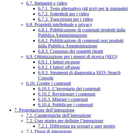
6.7. Immagini e video
6.7.1. Testo alternativo (alt text) per le immagini
6.7.2. Sottotitoli per i video
6.7.3. Trascrizioni per i video
6.8. Proprietà intellettuale e privacy
6.8.1. Pubblicazione di contenuti prodotti dalla
Pubblica Amministrazione
6.8.2. Pubblicazione di contenuti non prodotti
dalla Pubblica Amministrazione
6.8.3. Consenso dei soggetti ritratti
6.9. Ottimizzazione per i motori di ricerca (SEO)
6.9.1. I fattori
on-page
6.9.2. I fattori
off-page
6.9.3. Strumenti di diagnostica SEO: Search
Console
6.10. Gestire i contenuti
6.10.1. L’inventario dei contenuti
6.10.2. Revisionare i contenuti
6.10.3. Migrare i contenuti
6.10.4. Pubblicare i contenuti
7. Progettazione dell’interazione
7.1. Caratteristiche dell’interazione
7.2. User stories per definire l’interazione
7.2.1. Differenza tra scenari e user stories
7.3. Flussi di interazione