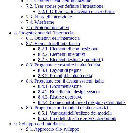
7.1. Caratteristiche dell’interazione
7.2. User stories per definire l’interazione
7.2.1. Differenza tra scenari e user stories
7.3. Flussi di interazione
7.4. Wireframe
7.5. Prototipi interattivi
8. Progettazione dell’interfaccia
8.1. Obiettivi dell’interfaccia
8.2. Elementi dell’interfaccia
8.2.1. Elementi di composizione
8.2.2. Elementi interattivi
8.2.3. Elementi testuali (microtesti)
8.3. Progettare e costruire in alta fedeltà
8.3.1. Layout di pagina
8.3.2. Prototipi in alta fedeltà
8.4. Progettare con il design system .italia
8.4.1. Documentazione
8.4.2. Benefici del design system
8.4.3. Risorse operative
8.4.4. Come contribuire al design system .italia
8.5. Progettare con i modelli di sito e servizi
8.5.1. Vantaggi dell’utilizzo dei modelli
8.5.2. I modelli di sito e servizi disponibili
9. Sviluppo dell’interfaccia
9.1. Approccio allo sviluppo