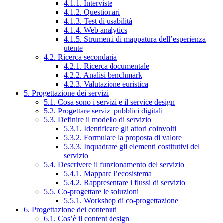
4.1.1. Interviste
4.1.2. Questionari
4.1.3. Test di usabilità
4.1.4. Web analytics
4.1.5. Strumenti di mappatura dell’esperienza
utente
4.2. Ricerca secondaria
4.2.1. Ricerca documentale
4.2.2. Analisi benchmark
4.2.3. Valutazione euristica
5. Progettazione dei servizi
5.1. Cosa sono i servizi e il service design
5.2. Progettare servizi pubblici digitali
5.3. Definire il modello di servizio
5.3.1. Identificare gli attori coinvolti
5.3.2. Formulare la proposta di valore
5.3.3. Inquadrare gli elementi costitutivi del
servizio
5.4. Descrivere il funzionamento del servizio
5.4.1. Mappare l’ecosistema
5.4.2. Rappresentare i flussi di servizio
5.5. Co-progettare le soluzioni
5.5.1. Workshop di co-progettazione
6. Progettazione dei contenuti
6.1. Cos’è il content design