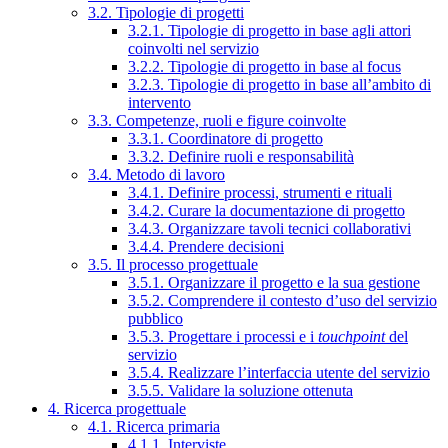
3.2. Tipologie di progetti
3.2.1. Tipologie di progetto in base agli attori
coinvolti nel servizio
3.2.2. Tipologie di progetto in base al focus
3.2.3. Tipologie di progetto in base all’ambito di
intervento
3.3. Competenze, ruoli e figure coinvolte
3.3.1. Coordinatore di progetto
3.3.2. Definire ruoli e responsabilità
3.4. Metodo di lavoro
3.4.1. Definire processi, strumenti e rituali
3.4.2. Curare la documentazione di progetto
3.4.3. Organizzare tavoli tecnici collaborativi
3.4.4. Prendere decisioni
3.5. Il processo progettuale
3.5.1. Organizzare il progetto e la sua gestione
3.5.2. Comprendere il contesto d’uso del servizio
pubblico
3.5.3. Progettare i processi e i
touchpoint
del
servizio
3.5.4. Realizzare l’interfaccia utente del servizio
3.5.5. Validare la soluzione ottenuta
4. Ricerca progettuale
4.1. Ricerca primaria
4.1.1. Interviste