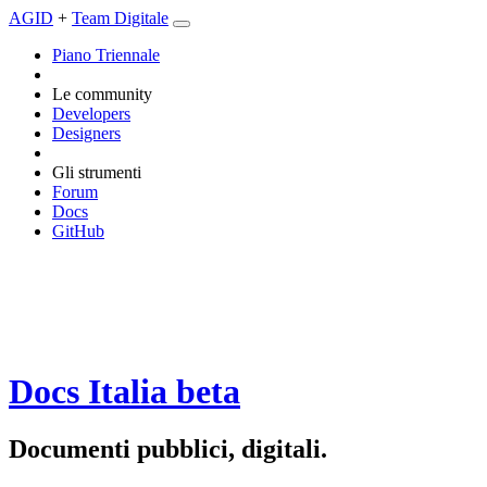
AGID
+
Team Digitale
Piano Triennale
Le community
Developers
Designers
Gli strumenti
Forum
Docs
GitHub
Docs Italia
beta
Documenti pubblici, digitali.