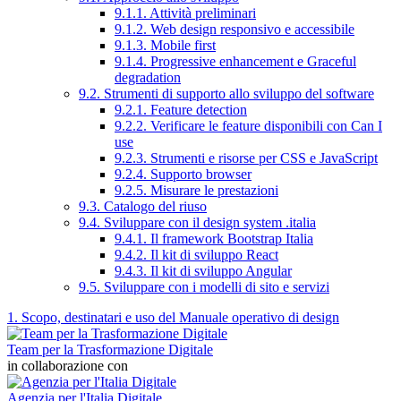
9.1.1. Attività preliminari
9.1.2. Web design responsivo e accessibile
9.1.3. Mobile first
9.1.4. Progressive enhancement e Graceful
degradation
9.2. Strumenti di supporto allo sviluppo del software
9.2.1. Feature detection
9.2.2. Verificare le feature disponibili con Can I
use
9.2.3. Strumenti e risorse per CSS e JavaScript
9.2.4. Supporto browser
9.2.5. Misurare le prestazioni
9.3. Catalogo del riuso
9.4. Sviluppare con il design system .italia
9.4.1. Il framework Bootstrap Italia
9.4.2. Il kit di sviluppo React
9.4.3. Il kit di sviluppo Angular
9.5. Sviluppare con i modelli di sito e servizi
1. Scopo, destinatari e uso del Manuale operativo di design
Team per la Trasformazione Digitale
in collaborazione con
Agenzia per l'Italia Digitale