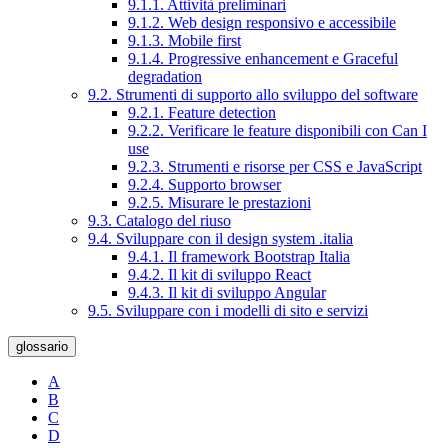
9.1.1. Attività preliminari
9.1.2. Web design responsivo e accessibile
9.1.3. Mobile first
9.1.4. Progressive enhancement e Graceful
degradation
9.2. Strumenti di supporto allo sviluppo del software
9.2.1. Feature detection
9.2.2. Verificare le feature disponibili con Can I
use
9.2.3. Strumenti e risorse per CSS e JavaScript
9.2.4. Supporto browser
9.2.5. Misurare le prestazioni
9.3. Catalogo del riuso
9.4. Sviluppare con il design system .italia
9.4.1. Il framework Bootstrap Italia
9.4.2. Il kit di sviluppo React
9.4.3. Il kit di sviluppo Angular
9.5. Sviluppare con i modelli di sito e servizi
glossario
A
B
C
D