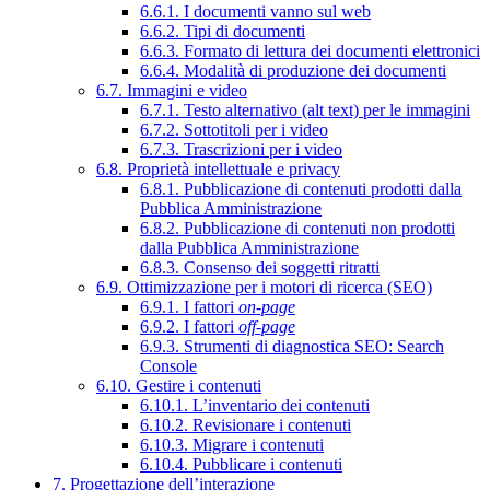
6.6.1. I documenti vanno sul web
6.6.2. Tipi di documenti
6.6.3. Formato di lettura dei documenti elettronici
6.6.4. Modalità di produzione dei documenti
6.7. Immagini e video
6.7.1. Testo alternativo (alt text) per le immagini
6.7.2. Sottotitoli per i video
6.7.3. Trascrizioni per i video
6.8. Proprietà intellettuale e privacy
6.8.1. Pubblicazione di contenuti prodotti dalla
Pubblica Amministrazione
6.8.2. Pubblicazione di contenuti non prodotti
dalla Pubblica Amministrazione
6.8.3. Consenso dei soggetti ritratti
6.9. Ottimizzazione per i motori di ricerca (SEO)
6.9.1. I fattori
on-page
6.9.2. I fattori
off-page
6.9.3. Strumenti di diagnostica SEO: Search
Console
6.10. Gestire i contenuti
6.10.1. L’inventario dei contenuti
6.10.2. Revisionare i contenuti
6.10.3. Migrare i contenuti
6.10.4. Pubblicare i contenuti
7. Progettazione dell’interazione