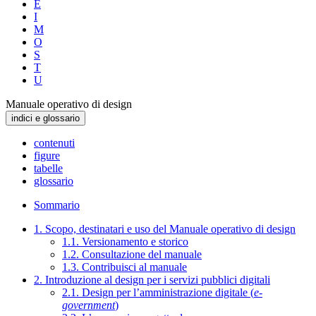
E
I
M
O
S
T
U
Manuale operativo di design
indici e glossario
contenuti
figure
tabelle
glossario
Sommario
1. Scopo, destinatari e uso del Manuale operativo di design
1.1. Versionamento e storico
1.2. Consultazione del manuale
1.3. Contribuisci al manuale
2. Introduzione al design per i servizi pubblici digitali
2.1. Design per l’amministrazione digitale (
e-
government
)