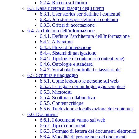
6.2.4. Ricerca sui forum
6.3. Dalla ricerca ai bisogni degli utenti
6.3.1. User stories per definire i contenuti
6.3.2. Job stories per definire i contenuti
6.3.3. Criteri di accettazione
6.4. Architettura dell’informazione
6.4.1. Definire l’architettura dell’informazione
6.4.2. Alberatura
6.4.3. Flussi di interazione
6.4.4. Sistemi di navigazione
6.4.5. Tipologie di contenuto (content type)
6.4.6. Ontologie e standard
6.4.7. Vocabolari controllati e tassonomie
6.5. Scrittura e linguaggio
6.5.1. Come leggono le persone sul web
6.5.2. Le regole per un linguaggio semplice
6.5.3. Microtesti
6.5.4. Scrittura collaborativa
6.5.5. Content critique
6.5.6. Traduzione e localizzazione dei contenuti
6.6. Documenti
6.6.1. I documenti vanno sul web
6.6.2. Tipi di documenti
6.6.3. Formato di lettura dei documenti elettronici
6.6.4. Modalità di produzione dei documenti