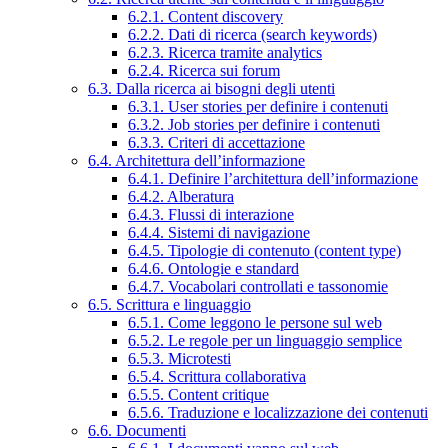
6.2.1. Content discovery
6.2.2. Dati di ricerca (search keywords)
6.2.3. Ricerca tramite analytics
6.2.4. Ricerca sui forum
6.3. Dalla ricerca ai bisogni degli utenti
6.3.1. User stories per definire i contenuti
6.3.2. Job stories per definire i contenuti
6.3.3. Criteri di accettazione
6.4. Architettura dell’informazione
6.4.1. Definire l’architettura dell’informazione
6.4.2. Alberatura
6.4.3. Flussi di interazione
6.4.4. Sistemi di navigazione
6.4.5. Tipologie di contenuto (content type)
6.4.6. Ontologie e standard
6.4.7. Vocabolari controllati e tassonomie
6.5. Scrittura e linguaggio
6.5.1. Come leggono le persone sul web
6.5.2. Le regole per un linguaggio semplice
6.5.3. Microtesti
6.5.4. Scrittura collaborativa
6.5.5. Content critique
6.5.6. Traduzione e localizzazione dei contenuti
6.6. Documenti