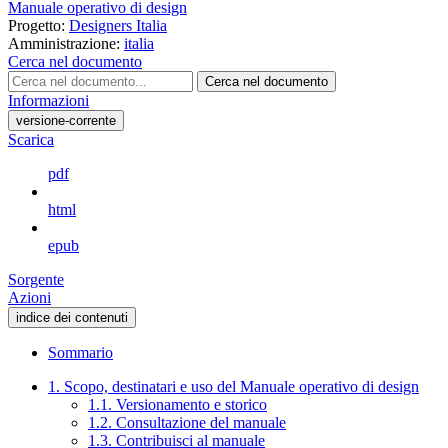
Manuale operativo di design
Progetto:
Designers Italia
Amministrazione:
italia
Cerca nel documento
Cerca nel documento
Informazioni
versione-corrente
Scarica
pdf
html
epub
Sorgente
Azioni
indice dei contenuti
Sommario
1. Scopo, destinatari e uso del Manuale operativo di design
1.1. Versionamento e storico
1.2. Consultazione del manuale
1.3. Contribuisci al manuale