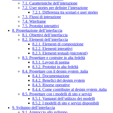
7.1. Caratteristiche dell’interazione
7.2. User stories per definire l’interazione
7.2.1. Differenza tra scenari e user stories
7.3. Flussi di interazione
7.4. Wireframe
7.5. Prototipi interattivi
8. Progettazione dell’interfaccia
8.1. Obiettivi dell’interfaccia
8.2. Elementi dell’interfaccia
8.2.1. Elementi di composizione
8.2.2. Elementi interattivi
8.2.3. Elementi testuali (microtesti)
8.3. Progettare e costruire in alta fedeltà
8.3.1. Layout di pagina
8.3.2. Prototipi in alta fedeltà
8.4. Progettare con il design system .italia
8.4.1. Documentazione
8.4.2. Benefici del design system
8.4.3. Risorse operative
8.4.4. Come contribuire al design system .italia
8.5. Progettare con i modelli di sito e servizi
8.5.1. Vantaggi dell’utilizzo dei modelli
8.5.2. I modelli di sito e servizi disponibili
9. Sviluppo dell’interfaccia
9.1. Approccio allo sviluppo