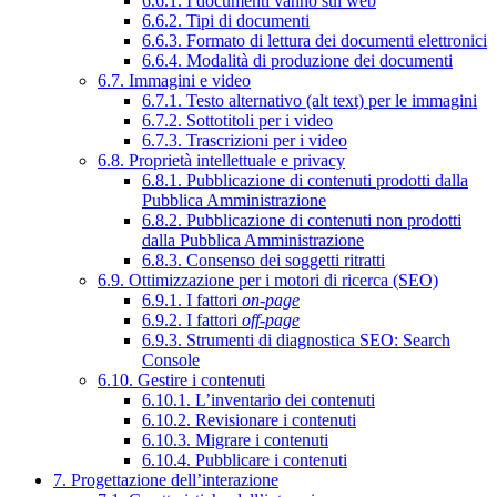
6.6.1. I documenti vanno sul web
6.6.2. Tipi di documenti
6.6.3. Formato di lettura dei documenti elettronici
6.6.4. Modalità di produzione dei documenti
6.7. Immagini e video
6.7.1. Testo alternativo (alt text) per le immagini
6.7.2. Sottotitoli per i video
6.7.3. Trascrizioni per i video
6.8. Proprietà intellettuale e privacy
6.8.1. Pubblicazione di contenuti prodotti dalla
Pubblica Amministrazione
6.8.2. Pubblicazione di contenuti non prodotti
dalla Pubblica Amministrazione
6.8.3. Consenso dei soggetti ritratti
6.9. Ottimizzazione per i motori di ricerca (SEO)
6.9.1. I fattori
on-page
6.9.2. I fattori
off-page
6.9.3. Strumenti di diagnostica SEO: Search
Console
6.10. Gestire i contenuti
6.10.1. L’inventario dei contenuti
6.10.2. Revisionare i contenuti
6.10.3. Migrare i contenuti
6.10.4. Pubblicare i contenuti
7. Progettazione dell’interazione