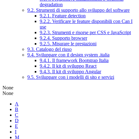
degradation
9.2. Strumenti di supporto allo sviluppo del software
9.2.1. Feature detection
9.2.2. Verificare le feature disponibili con Can I
use
9.2.3. Strumenti e risorse per CSS e JavaScript
9.2.4. Supporto browser
9.2.5. Misurare le prestazioni
9.3. Catalogo del riuso
9.4. Sviluppare con il design system .italia
9.4.1. Il framework Bootstrap Italia
9.4.2. Il kit di sviluppo React
9.4.3. Il kit di sviluppo Angular
9.5. Sviluppare con i modelli di sito e servizi
None
None
A
B
C
D
E
I
M