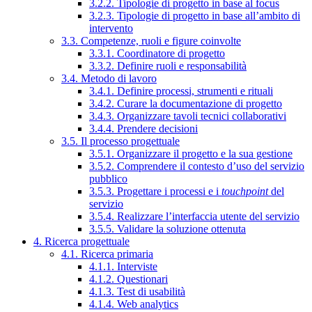
3.2.2. Tipologie di progetto in base al focus
3.2.3. Tipologie di progetto in base all’ambito di
intervento
3.3. Competenze, ruoli e figure coinvolte
3.3.1. Coordinatore di progetto
3.3.2. Definire ruoli e responsabilità
3.4. Metodo di lavoro
3.4.1. Definire processi, strumenti e rituali
3.4.2. Curare la documentazione di progetto
3.4.3. Organizzare tavoli tecnici collaborativi
3.4.4. Prendere decisioni
3.5. Il processo progettuale
3.5.1. Organizzare il progetto e la sua gestione
3.5.2. Comprendere il contesto d’uso del servizio
pubblico
3.5.3. Progettare i processi e i
touchpoint
del
servizio
3.5.4. Realizzare l’interfaccia utente del servizio
3.5.5. Validare la soluzione ottenuta
4. Ricerca progettuale
4.1. Ricerca primaria
4.1.1. Interviste
4.1.2. Questionari
4.1.3. Test di usabilità
4.1.4. Web analytics