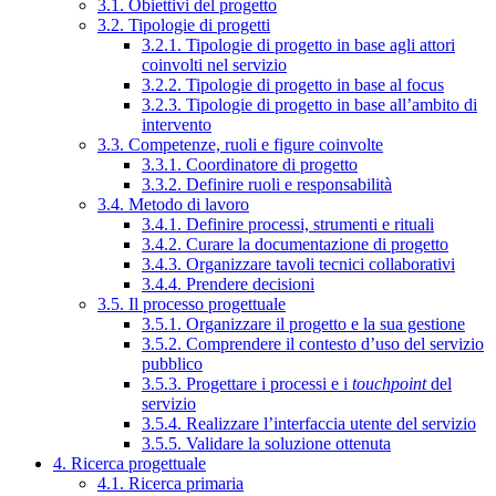
3.1. Obiettivi del progetto
3.2. Tipologie di progetti
3.2.1. Tipologie di progetto in base agli attori
coinvolti nel servizio
3.2.2. Tipologie di progetto in base al focus
3.2.3. Tipologie di progetto in base all’ambito di
intervento
3.3. Competenze, ruoli e figure coinvolte
3.3.1. Coordinatore di progetto
3.3.2. Definire ruoli e responsabilità
3.4. Metodo di lavoro
3.4.1. Definire processi, strumenti e rituali
3.4.2. Curare la documentazione di progetto
3.4.3. Organizzare tavoli tecnici collaborativi
3.4.4. Prendere decisioni
3.5. Il processo progettuale
3.5.1. Organizzare il progetto e la sua gestione
3.5.2. Comprendere il contesto d’uso del servizio
pubblico
3.5.3. Progettare i processi e i
touchpoint
del
servizio
3.5.4. Realizzare l’interfaccia utente del servizio
3.5.5. Validare la soluzione ottenuta
4. Ricerca progettuale
4.1. Ricerca primaria