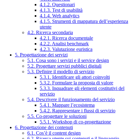
4.1.2. Questionari
4.1.3. Test di usabilità
4.1.4. Web analytics
4.1.5. Strumenti di mappatura dell’esperienza
utente
4.2. Ricerca secondaria
4.2.1. Ricerca documentale
4.2.2. Analisi benchmark
4.2.3. Valutazione euristica
5. Progettazione dei servizi
5.1. Cosa sono i servizi e il service design
5.2. Progettare servizi pubblici digitali
5.3. Definire il modello di servizio
5.3.1. Identificare gli attori coinvolti
5.3.2. Formulare la proposta di valore
5.3.3. Inquadrare gli elementi costitutivi del
servizio
5.4. Descrivere il funzionamento del servizio
5.4.1. Mappare l’ecosistema
5.4.2. Rappresentare i flussi di servizio
5.5. Co-progettare le soluzioni
5.5.1. Workshop di co-progettazione
6. Progettazione dei contenuti
6.1. Cos’è il content design
6.2. Ricerca utente sui contenuti e il linguaggio