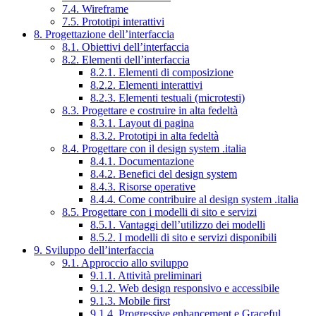
7.4. Wireframe
7.5. Prototipi interattivi
8. Progettazione dell’interfaccia
8.1. Obiettivi dell’interfaccia
8.2. Elementi dell’interfaccia
8.2.1. Elementi di composizione
8.2.2. Elementi interattivi
8.2.3. Elementi testuali (microtesti)
8.3. Progettare e costruire in alta fedeltà
8.3.1. Layout di pagina
8.3.2. Prototipi in alta fedeltà
8.4. Progettare con il design system .italia
8.4.1. Documentazione
8.4.2. Benefici del design system
8.4.3. Risorse operative
8.4.4. Come contribuire al design system .italia
8.5. Progettare con i modelli di sito e servizi
8.5.1. Vantaggi dell’utilizzo dei modelli
8.5.2. I modelli di sito e servizi disponibili
9. Sviluppo dell’interfaccia
9.1. Approccio allo sviluppo
9.1.1. Attività preliminari
9.1.2. Web design responsivo e accessibile
9.1.3. Mobile first
9.1.4. Progressive enhancement e Graceful