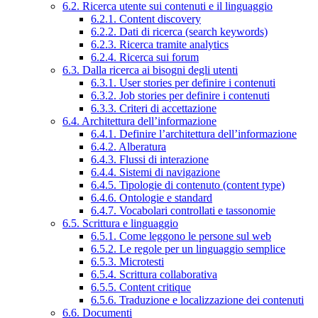
6.2. Ricerca utente sui contenuti e il linguaggio
6.2.1. Content discovery
6.2.2. Dati di ricerca (search keywords)
6.2.3. Ricerca tramite analytics
6.2.4. Ricerca sui forum
6.3. Dalla ricerca ai bisogni degli utenti
6.3.1. User stories per definire i contenuti
6.3.2. Job stories per definire i contenuti
6.3.3. Criteri di accettazione
6.4. Architettura dell’informazione
6.4.1. Definire l’architettura dell’informazione
6.4.2. Alberatura
6.4.3. Flussi di interazione
6.4.4. Sistemi di navigazione
6.4.5. Tipologie di contenuto (content type)
6.4.6. Ontologie e standard
6.4.7. Vocabolari controllati e tassonomie
6.5. Scrittura e linguaggio
6.5.1. Come leggono le persone sul web
6.5.2. Le regole per un linguaggio semplice
6.5.3. Microtesti
6.5.4. Scrittura collaborativa
6.5.5. Content critique
6.5.6. Traduzione e localizzazione dei contenuti
6.6. Documenti