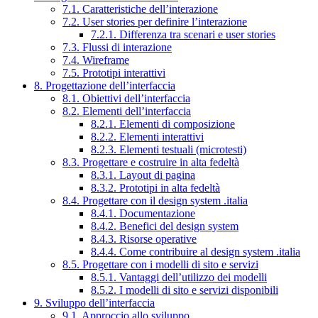
7.1. Caratteristiche dell’interazione
7.2. User stories per definire l’interazione
7.2.1. Differenza tra scenari e user stories
7.3. Flussi di interazione
7.4. Wireframe
7.5. Prototipi interattivi
8. Progettazione dell’interfaccia
8.1. Obiettivi dell’interfaccia
8.2. Elementi dell’interfaccia
8.2.1. Elementi di composizione
8.2.2. Elementi interattivi
8.2.3. Elementi testuali (microtesti)
8.3. Progettare e costruire in alta fedeltà
8.3.1. Layout di pagina
8.3.2. Prototipi in alta fedeltà
8.4. Progettare con il design system .italia
8.4.1. Documentazione
8.4.2. Benefici del design system
8.4.3. Risorse operative
8.4.4. Come contribuire al design system .italia
8.5. Progettare con i modelli di sito e servizi
8.5.1. Vantaggi dell’utilizzo dei modelli
8.5.2. I modelli di sito e servizi disponibili
9. Sviluppo dell’interfaccia
9.1. Approccio allo sviluppo