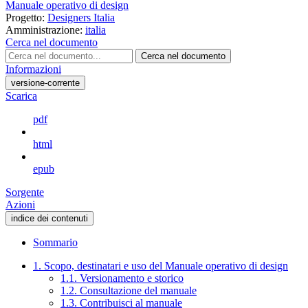
Manuale operativo di design
Progetto:
Designers Italia
Amministrazione:
italia
Cerca nel documento
Cerca nel documento
Informazioni
versione-corrente
Scarica
pdf
html
epub
Sorgente
Azioni
indice dei contenuti
Sommario
1. Scopo, destinatari e uso del Manuale operativo di design
1.1. Versionamento e storico
1.2. Consultazione del manuale
1.3. Contribuisci al manuale