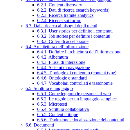
6.2.1. Content discovery
6.2.2. Dati di ricerca (search keywords)
6.2.3. Ricerca tramite analytics
6.2.4. Ricerca sui forum
6.3. Dalla ricerca ai bisogni degli utenti
6.3.1. User stories per definire i contenuti
6.3.2. Job stories per definire i contenuti
6.3.3. Criteri di accettazione
6.4. Architettura dell’informazione
6.4.1. Definire l’architettura dell’informazione
6.4.2. Alberatura
6.4.3. Flussi di interazione
6.4.4. Sistemi di navigazione
6.4.5. Tipologie di contenuto (content type)
6.4.6. Ontologie e standard
6.4.7. Vocabolari controllati e tassonomie
6.5. Scrittura e linguaggio
6.5.1. Come leggono le persone sul web
6.5.2. Le regole per un linguaggio semplice
6.5.3. Microtesti
6.5.4. Scrittura collaborativa
6.5.5. Content critique
6.5.6. Traduzione e localizzazione dei contenuti
6.6. Documenti