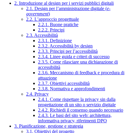
2. Introduzione al design per i servizi pubblici digitali
2.1. Design per l’amministrazione digitale (
e-
government
)
2.2. L’approccio progettuale
2.2.1. Buone pratiche
2.2.2. Principi
2.3. Accessibilità
2.3.1. Definizione
2.3.2. Accessibilità by design
2.3.3. Principi per l’accessibilità
2.3.4. Linee guida e criteri di successo
2.3.5. Come rilasciare una dichiarazione di
accessibilità
2.3.6. Meccanismo di feedback e procedura di
attuazione
2.3.7. Obiettivi accessibilità
2.3.8. Normativa e approfondimenti
2.4. Privacy
2.4.1. Come rispettare la privacy sin dalla
progettazione di un sito o servizio digitale
2.4.2. Richiedi il consenso quando necessario
2.4.3. Le basi del sito web: architettura,
informativa privacy, riferimenti DPO
3. Pianificazione, gestione e strategia
3.1. Obiettivi del progetto