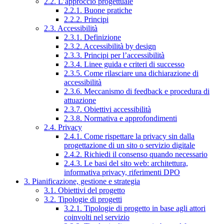
2.2. L’approccio progettuale
2.2.1. Buone pratiche
2.2.2. Principi
2.3. Accessibilità
2.3.1. Definizione
2.3.2. Accessibilità by design
2.3.3. Principi per l’accessibilità
2.3.4. Linee guida e criteri di successo
2.3.5. Come rilasciare una dichiarazione di
accessibilità
2.3.6. Meccanismo di feedback e procedura di
attuazione
2.3.7. Obiettivi accessibilità
2.3.8. Normativa e approfondimenti
2.4. Privacy
2.4.1. Come rispettare la privacy sin dalla
progettazione di un sito o servizio digitale
2.4.2. Richiedi il consenso quando necessario
2.4.3. Le basi del sito web: architettura,
informativa privacy, riferimenti DPO
3. Pianificazione, gestione e strategia
3.1. Obiettivi del progetto
3.2. Tipologie di progetti
3.2.1. Tipologie di progetto in base agli attori
coinvolti nel servizio