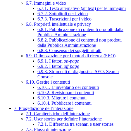
6.7. Immagini e video
6.7.1. Testo alternativo (alt text) per le immagini
6.7.2. Sottotitoli per i video
6.7.3. Trascrizioni per i video
6.8. Proprietà intellettuale e privacy
6.8.1. Pubblicazione di contenuti prodotti dalla
Pubblica Amministrazione
6.8.2. Pubblicazione di contenuti non prodotti
dalla Pubblica Amministrazione
6.8.3. Consenso dei soggetti ritratti
6.9. Ottimizzazione per i motori di ricerca (SEO)
6.9.1. I fattori
on-page
6.9.2. I fattori
off-page
6.9.3. Strumenti di diagnostica SEO: Search
Console
6.10. Gestire i contenuti
6.10.1. L’inventario dei contenuti
6.10.2. Revisionare i contenuti
6.10.3. Migrare i contenuti
6.10.4. Pubblicare i contenuti
7. Progettazione dell’interazione
7.1. Caratteristiche dell’interazione
7.2. User stories per definire l’interazione
7.2.1. Differenza tra scenari e user stories
7.3. Flussi di interazione