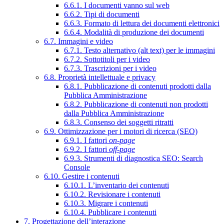
6.6.1. I documenti vanno sul web
6.6.2. Tipi di documenti
6.6.3. Formato di lettura dei documenti elettronici
6.6.4. Modalità di produzione dei documenti
6.7. Immagini e video
6.7.1. Testo alternativo (alt text) per le immagini
6.7.2. Sottotitoli per i video
6.7.3. Trascrizioni per i video
6.8. Proprietà intellettuale e privacy
6.8.1. Pubblicazione di contenuti prodotti dalla
Pubblica Amministrazione
6.8.2. Pubblicazione di contenuti non prodotti
dalla Pubblica Amministrazione
6.8.3. Consenso dei soggetti ritratti
6.9. Ottimizzazione per i motori di ricerca (SEO)
6.9.1. I fattori
on-page
6.9.2. I fattori
off-page
6.9.3. Strumenti di diagnostica SEO: Search
Console
6.10. Gestire i contenuti
6.10.1. L’inventario dei contenuti
6.10.2. Revisionare i contenuti
6.10.3. Migrare i contenuti
6.10.4. Pubblicare i contenuti
7. Progettazione dell’interazione