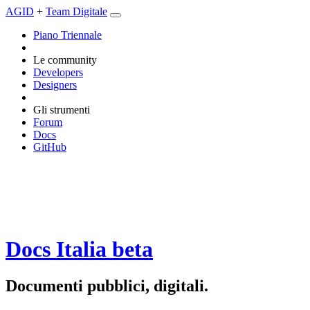
AGID
+
Team Digitale
Piano Triennale
Le community
Developers
Designers
Gli strumenti
Forum
Docs
GitHub
Docs Italia
beta
Documenti pubblici, digitali.