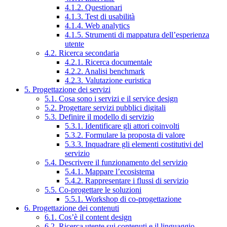
4.1.2. Questionari
4.1.3. Test di usabilità
4.1.4. Web analytics
4.1.5. Strumenti di mappatura dell’esperienza
utente
4.2. Ricerca secondaria
4.2.1. Ricerca documentale
4.2.2. Analisi benchmark
4.2.3. Valutazione euristica
5. Progettazione dei servizi
5.1. Cosa sono i servizi e il service design
5.2. Progettare servizi pubblici digitali
5.3. Definire il modello di servizio
5.3.1. Identificare gli attori coinvolti
5.3.2. Formulare la proposta di valore
5.3.3. Inquadrare gli elementi costitutivi del
servizio
5.4. Descrivere il funzionamento del servizio
5.4.1. Mappare l’ecosistema
5.4.2. Rappresentare i flussi di servizio
5.5. Co-progettare le soluzioni
5.5.1. Workshop di co-progettazione
6. Progettazione dei contenuti
6.1. Cos’è il content design
6.2. Ricerca utente sui contenuti e il linguaggio