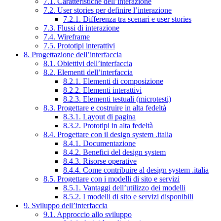
7.1. Caratteristiche dell’interazione
7.2. User stories per definire l’interazione
7.2.1. Differenza tra scenari e user stories
7.3. Flussi di interazione
7.4. Wireframe
7.5. Prototipi interattivi
8. Progettazione dell’interfaccia
8.1. Obiettivi dell’interfaccia
8.2. Elementi dell’interfaccia
8.2.1. Elementi di composizione
8.2.2. Elementi interattivi
8.2.3. Elementi testuali (microtesti)
8.3. Progettare e costruire in alta fedeltà
8.3.1. Layout di pagina
8.3.2. Prototipi in alta fedeltà
8.4. Progettare con il design system .italia
8.4.1. Documentazione
8.4.2. Benefici del design system
8.4.3. Risorse operative
8.4.4. Come contribuire al design system .italia
8.5. Progettare con i modelli di sito e servizi
8.5.1. Vantaggi dell’utilizzo dei modelli
8.5.2. I modelli di sito e servizi disponibili
9. Sviluppo dell’interfaccia
9.1. Approccio allo sviluppo