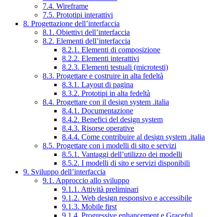
7.4. Wireframe
7.5. Prototipi interattivi
8. Progettazione dell’interfaccia
8.1. Obiettivi dell’interfaccia
8.2. Elementi dell’interfaccia
8.2.1. Elementi di composizione
8.2.2. Elementi interattivi
8.2.3. Elementi testuali (microtesti)
8.3. Progettare e costruire in alta fedeltà
8.3.1. Layout di pagina
8.3.2. Prototipi in alta fedeltà
8.4. Progettare con il design system .italia
8.4.1. Documentazione
8.4.2. Benefici del design system
8.4.3. Risorse operative
8.4.4. Come contribuire al design system .italia
8.5. Progettare con i modelli di sito e servizi
8.5.1. Vantaggi dell’utilizzo dei modelli
8.5.2. I modelli di sito e servizi disponibili
9. Sviluppo dell’interfaccia
9.1. Approccio allo sviluppo
9.1.1. Attività preliminari
9.1.2. Web design responsivo e accessibile
9.1.3. Mobile first
9.1.4. Progressive enhancement e Graceful