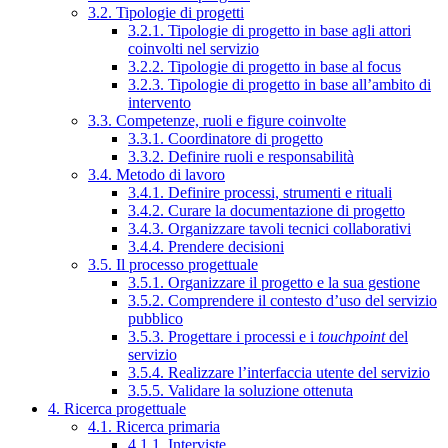
3.2. Tipologie di progetti
3.2.1. Tipologie di progetto in base agli attori
coinvolti nel servizio
3.2.2. Tipologie di progetto in base al focus
3.2.3. Tipologie di progetto in base all’ambito di
intervento
3.3. Competenze, ruoli e figure coinvolte
3.3.1. Coordinatore di progetto
3.3.2. Definire ruoli e responsabilità
3.4. Metodo di lavoro
3.4.1. Definire processi, strumenti e rituali
3.4.2. Curare la documentazione di progetto
3.4.3. Organizzare tavoli tecnici collaborativi
3.4.4. Prendere decisioni
3.5. Il processo progettuale
3.5.1. Organizzare il progetto e la sua gestione
3.5.2. Comprendere il contesto d’uso del servizio
pubblico
3.5.3. Progettare i processi e i
touchpoint
del
servizio
3.5.4. Realizzare l’interfaccia utente del servizio
3.5.5. Validare la soluzione ottenuta
4. Ricerca progettuale
4.1. Ricerca primaria
4.1.1. Interviste