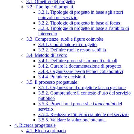
3.1. Obiettivi del progetto
3.2. Tipologie di progetti
3.2.1. Tipologie di progetto in base agli attori
coinvolti nel servizio
3.2.2. Tipologie di progetto in base al focus
3.2.3. Tipologie di progetto in base all’ambito di
intervento
3.3. Competenze, ruoli e figure coinvolte
3.3.1. Coordinatore di progetto
3.3.2. Definire ruoli e responsabilità
3.4. Metodo di lavoro
3.4.1. Definire processi, strumenti e rituali
3.4.2. Curare la documentazione di progetto
3.4.3. Organizzare tavoli tecnici collaborativi
3.4.4. Prendere decisioni
3.5. Il processo progettuale
3.5.1. Organizzare il progetto e la sua gestione
3.5.2. Comprendere il contesto d’uso del servizio
pubblico
3.5.3. Progettare i processi e i
touchpoint
del
servizio
3.5.4. Realizzare l’interfaccia utente del servizio
3.5.5. Validare la soluzione ottenuta
4. Ricerca progettuale
4.1. Ricerca primaria