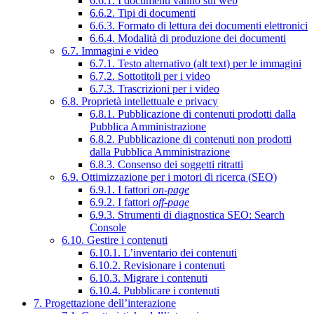
6.6.1. I documenti vanno sul web
6.6.2. Tipi di documenti
6.6.3. Formato di lettura dei documenti elettronici
6.6.4. Modalità di produzione dei documenti
6.7. Immagini e video
6.7.1. Testo alternativo (alt text) per le immagini
6.7.2. Sottotitoli per i video
6.7.3. Trascrizioni per i video
6.8. Proprietà intellettuale e privacy
6.8.1. Pubblicazione di contenuti prodotti dalla
Pubblica Amministrazione
6.8.2. Pubblicazione di contenuti non prodotti
dalla Pubblica Amministrazione
6.8.3. Consenso dei soggetti ritratti
6.9. Ottimizzazione per i motori di ricerca (SEO)
6.9.1. I fattori
on-page
6.9.2. I fattori
off-page
6.9.3. Strumenti di diagnostica SEO: Search
Console
6.10. Gestire i contenuti
6.10.1. L’inventario dei contenuti
6.10.2. Revisionare i contenuti
6.10.3. Migrare i contenuti
6.10.4. Pubblicare i contenuti
7. Progettazione dell’interazione