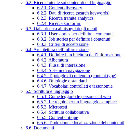
6.2. Ricerca utente sui contenuti e il linguaggio
6.2.1. Content discovery
6.2.2. Dati di ricerca (search keywords)
6.2.3. Ricerca tramite analytics
6.2.4. Ricerca sui forum
6.3. Dalla ricerca ai bisogni degli utenti
6.3.1. User stories per definire i contenuti
6.3.2. Job stories per definire i contenuti
6.3.3. Criteri di accettazione
6.4. Architettura dell’informazione
6.4.1. Definire l’architettura dell’informazione
6.4.2. Alberatura
6.4.3. Flussi di interazione
6.4.4. Sistemi di navigazione
6.4.5. Tipologie di contenuto (content type)
6.4.6. Ontologie e standard
6.4.7. Vocabolari controllati e tassonomie
6.5. Scrittura e linguaggio
6.5.1. Come leggono le persone sul web
6.5.2. Le regole per un linguaggio semplice
6.5.3. Microtesti
6.5.4. Scrittura collaborativa
6.5.5. Content critique
6.5.6. Traduzione e localizzazione dei contenuti
6.6. Documenti