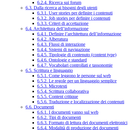
6.2.4. Ricerca sui forum
6.3. Dalla ricerca ai bisogni degli utenti
6.3.1. User stories per definire i contenuti
6.3.2. Job stories per definire i contenuti
6.3.3. Criteri di accettazione
6.4. Architettura dell’informazione
6.4.1. Definire l’architettura dell’informazione
6.4.2. Alberatura
6.4.3. Flussi di interazione
6.4.4. Sistemi di navigazione
6.4.5. Tipologie di contenuto (content type)
6.4.6. Ontologie e standard
6.4.7. Vocabolari controllati e tassonomie
6.5. Scrittura e linguaggio
6.5.1. Come leggono le persone sul web
6.5.2. Le regole per un linguaggio semplice
6.5.3. Microtesti
6.5.4. Scrittura collaborativa
6.5.5. Content critique
6.5.6. Traduzione e localizzazione dei contenuti
6.6. Documenti
6.6.1. I documenti vanno sul web
6.6.2. Tipi di documenti
6.6.3. Formato di lettura dei documenti elettronici
6.6.4. Modalità di produzione dei documenti