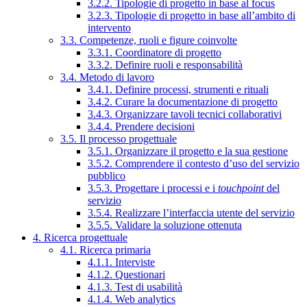
3.2.2. Tipologie di progetto in base al focus
3.2.3. Tipologie di progetto in base all’ambito di
intervento
3.3. Competenze, ruoli e figure coinvolte
3.3.1. Coordinatore di progetto
3.3.2. Definire ruoli e responsabilità
3.4. Metodo di lavoro
3.4.1. Definire processi, strumenti e rituali
3.4.2. Curare la documentazione di progetto
3.4.3. Organizzare tavoli tecnici collaborativi
3.4.4. Prendere decisioni
3.5. Il processo progettuale
3.5.1. Organizzare il progetto e la sua gestione
3.5.2. Comprendere il contesto d’uso del servizio
pubblico
3.5.3. Progettare i processi e i
touchpoint
del
servizio
3.5.4. Realizzare l’interfaccia utente del servizio
3.5.5. Validare la soluzione ottenuta
4. Ricerca progettuale
4.1. Ricerca primaria
4.1.1. Interviste
4.1.2. Questionari
4.1.3. Test di usabilità
4.1.4. Web analytics