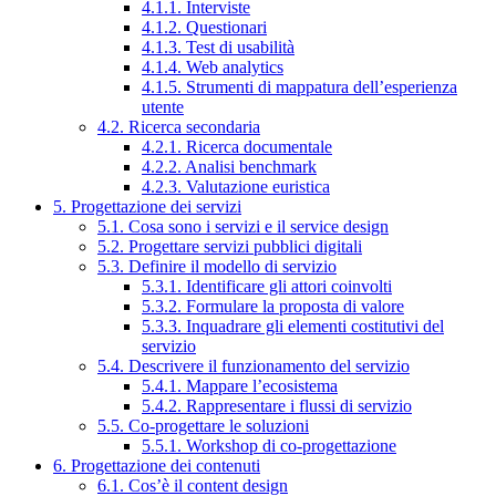
4.1.1. Interviste
4.1.2. Questionari
4.1.3. Test di usabilità
4.1.4. Web analytics
4.1.5. Strumenti di mappatura dell’esperienza
utente
4.2. Ricerca secondaria
4.2.1. Ricerca documentale
4.2.2. Analisi benchmark
4.2.3. Valutazione euristica
5. Progettazione dei servizi
5.1. Cosa sono i servizi e il service design
5.2. Progettare servizi pubblici digitali
5.3. Definire il modello di servizio
5.3.1. Identificare gli attori coinvolti
5.3.2. Formulare la proposta di valore
5.3.3. Inquadrare gli elementi costitutivi del
servizio
5.4. Descrivere il funzionamento del servizio
5.4.1. Mappare l’ecosistema
5.4.2. Rappresentare i flussi di servizio
5.5. Co-progettare le soluzioni
5.5.1. Workshop di co-progettazione
6. Progettazione dei contenuti
6.1. Cos’è il content design