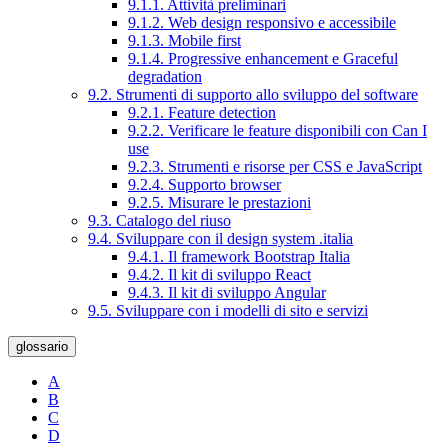
9.1.1. Attività preliminari
9.1.2. Web design responsivo e accessibile
9.1.3. Mobile first
9.1.4. Progressive enhancement e Graceful
degradation
9.2. Strumenti di supporto allo sviluppo del software
9.2.1. Feature detection
9.2.2. Verificare le feature disponibili con Can I
use
9.2.3. Strumenti e risorse per CSS e JavaScript
9.2.4. Supporto browser
9.2.5. Misurare le prestazioni
9.3. Catalogo del riuso
9.4. Sviluppare con il design system .italia
9.4.1. Il framework Bootstrap Italia
9.4.2. Il kit di sviluppo React
9.4.3. Il kit di sviluppo Angular
9.5. Sviluppare con i modelli di sito e servizi
glossario
A
B
C
D