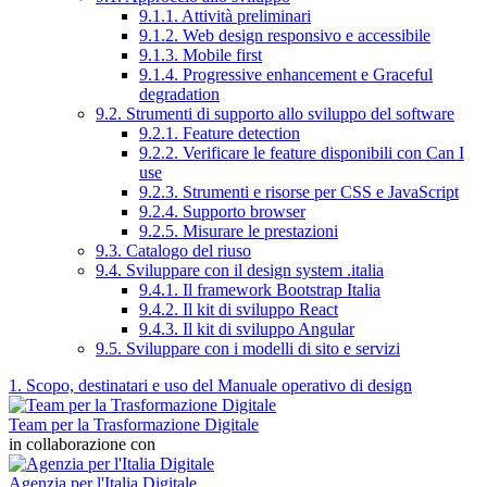
9.1.1. Attività preliminari
9.1.2. Web design responsivo e accessibile
9.1.3. Mobile first
9.1.4. Progressive enhancement e Graceful
degradation
9.2. Strumenti di supporto allo sviluppo del software
9.2.1. Feature detection
9.2.2. Verificare le feature disponibili con Can I
use
9.2.3. Strumenti e risorse per CSS e JavaScript
9.2.4. Supporto browser
9.2.5. Misurare le prestazioni
9.3. Catalogo del riuso
9.4. Sviluppare con il design system .italia
9.4.1. Il framework Bootstrap Italia
9.4.2. Il kit di sviluppo React
9.4.3. Il kit di sviluppo Angular
9.5. Sviluppare con i modelli di sito e servizi
1. Scopo, destinatari e uso del Manuale operativo di design
Team per la Trasformazione Digitale
in collaborazione con
Agenzia per l'Italia Digitale