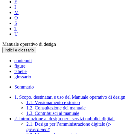
E
I
M
O
S
T
U
Manuale operativo di design
indici e glossario
contenuti
figure
tabelle
glossario
Sommario
1. Scopo, destinatari e uso del Manuale operativo di design
1.1. Versionamento e storico
1.2. Consultazione del manuale
1.3. Contribuisci al manuale
2. Introduzione al design per i servizi pubblici digitali
2.1. Design per l’amministrazione digitale (
e-
government
)