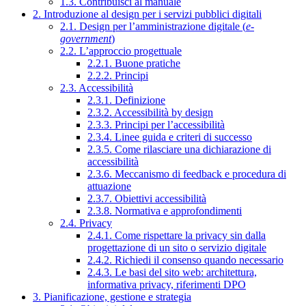
1.3. Contribuisci al manuale
2. Introduzione al design per i servizi pubblici digitali
2.1. Design per l’amministrazione digitale (
e-
government
)
2.2. L’approccio progettuale
2.2.1. Buone pratiche
2.2.2. Principi
2.3. Accessibilità
2.3.1. Definizione
2.3.2. Accessibilità by design
2.3.3. Principi per l’accessibilità
2.3.4. Linee guida e criteri di successo
2.3.5. Come rilasciare una dichiarazione di
accessibilità
2.3.6. Meccanismo di feedback e procedura di
attuazione
2.3.7. Obiettivi accessibilità
2.3.8. Normativa e approfondimenti
2.4. Privacy
2.4.1. Come rispettare la privacy sin dalla
progettazione di un sito o servizio digitale
2.4.2. Richiedi il consenso quando necessario
2.4.3. Le basi del sito web: architettura,
informativa privacy, riferimenti DPO
3. Pianificazione, gestione e strategia