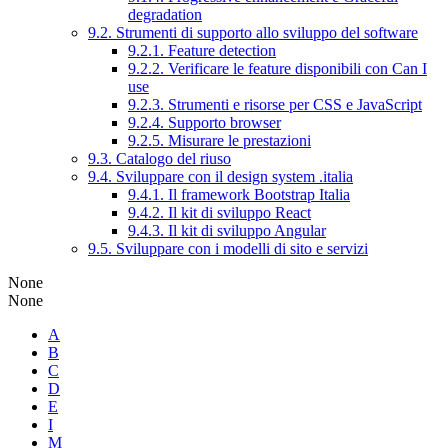
degradation
9.2. Strumenti di supporto allo sviluppo del software
9.2.1. Feature detection
9.2.2. Verificare le feature disponibili con Can I
use
9.2.3. Strumenti e risorse per CSS e JavaScript
9.2.4. Supporto browser
9.2.5. Misurare le prestazioni
9.3. Catalogo del riuso
9.4. Sviluppare con il design system .italia
9.4.1. Il framework Bootstrap Italia
9.4.2. Il kit di sviluppo React
9.4.3. Il kit di sviluppo Angular
9.5. Sviluppare con i modelli di sito e servizi
None
None
A
B
C
D
E
I
M