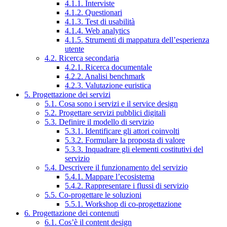
4.1.1. Interviste
4.1.2. Questionari
4.1.3. Test di usabilità
4.1.4. Web analytics
4.1.5. Strumenti di mappatura dell’esperienza
utente
4.2. Ricerca secondaria
4.2.1. Ricerca documentale
4.2.2. Analisi benchmark
4.2.3. Valutazione euristica
5. Progettazione dei servizi
5.1. Cosa sono i servizi e il service design
5.2. Progettare servizi pubblici digitali
5.3. Definire il modello di servizio
5.3.1. Identificare gli attori coinvolti
5.3.2. Formulare la proposta di valore
5.3.3. Inquadrare gli elementi costitutivi del
servizio
5.4. Descrivere il funzionamento del servizio
5.4.1. Mappare l’ecosistema
5.4.2. Rappresentare i flussi di servizio
5.5. Co-progettare le soluzioni
5.5.1. Workshop di co-progettazione
6. Progettazione dei contenuti
6.1. Cos’è il content design