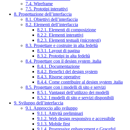
7.4. Wireframe
7.5. Prototipi interattivi
8. Progettazione dell’interfaccia
8.1. Obiettivi dell’interfaccia
8.2. Elementi dell’interfaccia
8.2.1. Elementi di composizione
8.2.2. Elementi interattivi
8.2.3. Elementi testuali (microtesti)
8.3. Progettare e costruire in alta fedeltà
8.3.1. Layout di pagina
8.3.2. Prototipi in alta fedeltà
8.4. Progettare con il design system .italia
8.4.1. Documentazione
8.4.2. Benefici del design system
8.4.3. Risorse operative
8.4.4. Come contribuire al design system .italia
8.5. Progettare con i modelli di sito e servizi
8.5.1. Vantaggi dell’utilizzo dei modelli
8.5.2. I modelli di sito e servizi disponibili
9. Sviluppo dell’interfaccia
9.1. Approccio allo sviluppo
9.1.1. Attività preliminari
9.1.2. Web design responsivo e accessibile
9.1.3. Mobile first
9.1.4. Progressive enhancement e Graceful