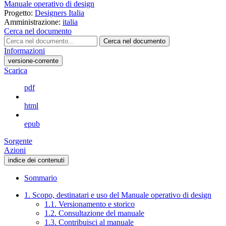
Manuale operativo di design
Progetto:
Designers Italia
Amministrazione:
italia
Cerca nel documento
Cerca nel documento
Informazioni
versione-corrente
Scarica
pdf
html
epub
Sorgente
Azioni
indice dei contenuti
Sommario
1. Scopo, destinatari e uso del Manuale operativo di design
1.1. Versionamento e storico
1.2. Consultazione del manuale
1.3. Contribuisci al manuale