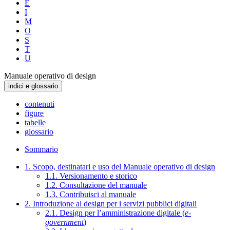
E
I
M
O
S
T
U
Manuale operativo di design
indici e glossario
contenuti
figure
tabelle
glossario
Sommario
1. Scopo, destinatari e uso del Manuale operativo di design
1.1. Versionamento e storico
1.2. Consultazione del manuale
1.3. Contribuisci al manuale
2. Introduzione al design per i servizi pubblici digitali
2.1. Design per l’amministrazione digitale (
e-
government
)