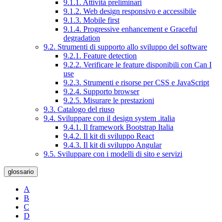
9.1.1. Attività preliminari
9.1.2. Web design responsivo e accessibile
9.1.3. Mobile first
9.1.4. Progressive enhancement e Graceful
degradation
9.2. Strumenti di supporto allo sviluppo del software
9.2.1. Feature detection
9.2.2. Verificare le feature disponibili con Can I
use
9.2.3. Strumenti e risorse per CSS e JavaScript
9.2.4. Supporto browser
9.2.5. Misurare le prestazioni
9.3. Catalogo del riuso
9.4. Sviluppare con il design system .italia
9.4.1. Il framework Bootstrap Italia
9.4.2. Il kit di sviluppo React
9.4.3. Il kit di sviluppo Angular
9.5. Sviluppare con i modelli di sito e servizi
glossario
A
B
C
D