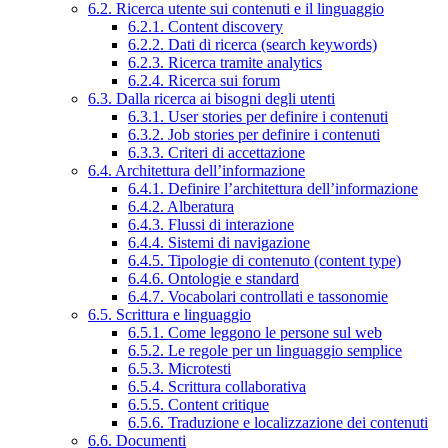
6.2. Ricerca utente sui contenuti e il linguaggio
6.2.1. Content discovery
6.2.2. Dati di ricerca (search keywords)
6.2.3. Ricerca tramite analytics
6.2.4. Ricerca sui forum
6.3. Dalla ricerca ai bisogni degli utenti
6.3.1. User stories per definire i contenuti
6.3.2. Job stories per definire i contenuti
6.3.3. Criteri di accettazione
6.4. Architettura dell’informazione
6.4.1. Definire l’architettura dell’informazione
6.4.2. Alberatura
6.4.3. Flussi di interazione
6.4.4. Sistemi di navigazione
6.4.5. Tipologie di contenuto (content type)
6.4.6. Ontologie e standard
6.4.7. Vocabolari controllati e tassonomie
6.5. Scrittura e linguaggio
6.5.1. Come leggono le persone sul web
6.5.2. Le regole per un linguaggio semplice
6.5.3. Microtesti
6.5.4. Scrittura collaborativa
6.5.5. Content critique
6.5.6. Traduzione e localizzazione dei contenuti
6.6. Documenti