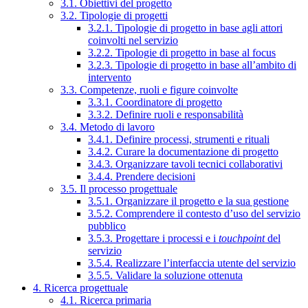
3.1. Obiettivi del progetto
3.2. Tipologie di progetti
3.2.1. Tipologie di progetto in base agli attori
coinvolti nel servizio
3.2.2. Tipologie di progetto in base al focus
3.2.3. Tipologie di progetto in base all’ambito di
intervento
3.3. Competenze, ruoli e figure coinvolte
3.3.1. Coordinatore di progetto
3.3.2. Definire ruoli e responsabilità
3.4. Metodo di lavoro
3.4.1. Definire processi, strumenti e rituali
3.4.2. Curare la documentazione di progetto
3.4.3. Organizzare tavoli tecnici collaborativi
3.4.4. Prendere decisioni
3.5. Il processo progettuale
3.5.1. Organizzare il progetto e la sua gestione
3.5.2. Comprendere il contesto d’uso del servizio
pubblico
3.5.3. Progettare i processi e i
touchpoint
del
servizio
3.5.4. Realizzare l’interfaccia utente del servizio
3.5.5. Validare la soluzione ottenuta
4. Ricerca progettuale
4.1. Ricerca primaria