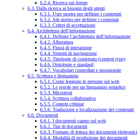
6.2.4. Ricerca sui forum
6.3. Dalla ricerca ai bisogni degli utenti
6.3.1. User stories per definire i contenuti
6.3.2. Job stories per definire i contenuti
6.3.3. Criteri di accettazione
6.4. Architettura dell’informazione
6.4.1. Definire l’architettura dell’informazione
6.4.2. Alberatura
6.4.3. Flussi di interazione
6.4.4. Sistemi di navigazione
6.4.5. Tipologie di contenuto (content type)
6.4.6. Ontologie e standard
6.4.7. Vocabolari controllati e tassonomie
6.5. Scrittura e linguaggio
6.5.1. Come leggono le persone sul web
6.5.2. Le regole per un linguaggio semplice
6.5.3. Microtesti
6.5.4. Scrittura collaborativa
6.5.5. Content critique
6.5.6. Traduzione e localizzazione dei contenuti
6.6. Documenti
6.6.1. I documenti vanno sul web
6.6.2. Tipi di documenti
6.6.3. Formato di lettura dei documenti elettronici
6.6.4. Modalità di produzione dei documenti