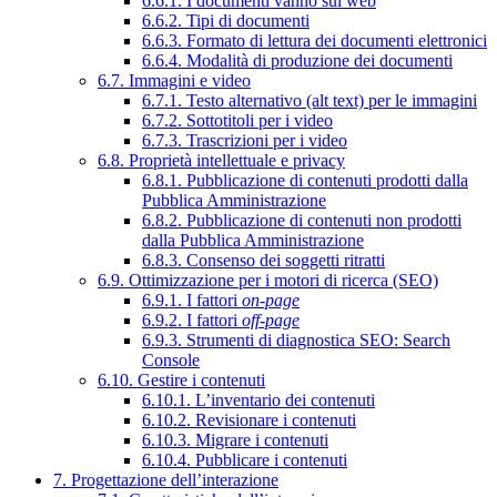
6.6.1. I documenti vanno sul web
6.6.2. Tipi di documenti
6.6.3. Formato di lettura dei documenti elettronici
6.6.4. Modalità di produzione dei documenti
6.7. Immagini e video
6.7.1. Testo alternativo (alt text) per le immagini
6.7.2. Sottotitoli per i video
6.7.3. Trascrizioni per i video
6.8. Proprietà intellettuale e privacy
6.8.1. Pubblicazione di contenuti prodotti dalla
Pubblica Amministrazione
6.8.2. Pubblicazione di contenuti non prodotti
dalla Pubblica Amministrazione
6.8.3. Consenso dei soggetti ritratti
6.9. Ottimizzazione per i motori di ricerca (SEO)
6.9.1. I fattori
on-page
6.9.2. I fattori
off-page
6.9.3. Strumenti di diagnostica SEO: Search
Console
6.10. Gestire i contenuti
6.10.1. L’inventario dei contenuti
6.10.2. Revisionare i contenuti
6.10.3. Migrare i contenuti
6.10.4. Pubblicare i contenuti
7. Progettazione dell’interazione