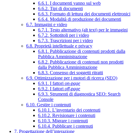
6.6.1. I documenti vanno sul web
6.6.2. Tipi di documenti
6.6.3. Formato di lettura dei documenti elettronici
6.6.4. Modalità di produzione dei documenti
6.7. Immagini e video
6.7.1. Testo alternativo (alt text) per le immagini
6.7.2. Sottotitoli per i video
6.7.3. Trascrizioni per i video
6.8. Proprietà intellettuale e privacy
6.8.1. Pubblicazione di contenuti prodotti dalla
Pubblica Amministrazione
6.8.2. Pubblicazione di contenuti non prodotti
dalla Pubblica Amministrazione
6.8.3. Consenso dei soggetti ritratti
6.9. Ottimizzazione per i motori di ricerca (SEO)
6.9.1. I fattori
on-page
6.9.2. I fattori
off-page
6.9.3. Strumenti di diagnostica SEO: Search
Console
6.10. Gestire i contenuti
6.10.1. L’inventario dei contenuti
6.10.2. Revisionare i contenuti
6.10.3. Migrare i contenuti
6.10.4. Pubblicare i contenuti
7. Progettazione dell’interazione