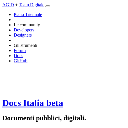
AGID
+
Team Digitale
Piano Triennale
Le community
Developers
Designers
Gli strumenti
Forum
Docs
GitHub
Docs Italia
beta
Documenti pubblici, digitali.