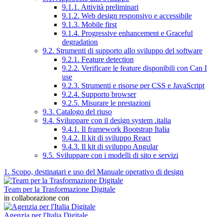
9.1.1. Attività preliminari
9.1.2. Web design responsivo e accessibile
9.1.3. Mobile first
9.1.4. Progressive enhancement e Graceful
degradation
9.2. Strumenti di supporto allo sviluppo del software
9.2.1. Feature detection
9.2.2. Verificare le feature disponibili con Can I
use
9.2.3. Strumenti e risorse per CSS e JavaScript
9.2.4. Supporto browser
9.2.5. Misurare le prestazioni
9.3. Catalogo del riuso
9.4. Sviluppare con il design system .italia
9.4.1. Il framework Bootstrap Italia
9.4.2. Il kit di sviluppo React
9.4.3. Il kit di sviluppo Angular
9.5. Sviluppare con i modelli di sito e servizi
1. Scopo, destinatari e uso del Manuale operativo di design
Team per la Trasformazione Digitale
in collaborazione con
Agenzia per l'Italia Digitale