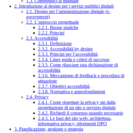
1.3. Contribuisci al manuale
2. Introduzione al design per i servizi pubblici digitali
2.1. Design per l’amministrazione digitale (
e-
government
)
2.2. L’approccio progettuale
2.2.1. Buone pratiche
2.2.2. Principi
2.3. Accessibilità
2.3.1. Definizione
2.3.2. Accessibilità by design
2.3.3. Principi per l’accessibilità
2.3.4. Linee guida e criteri di successo
2.3.5. Come rilasciare una dichiarazione di
accessibilità
2.3.6. Meccanismo di feedback e procedura di
attuazione
2.3.7. Obiettivi accessibilità
2.3.8. Normativa e approfondimenti
2.4. Privacy
2.4.1. Come rispettare la privacy sin dalla
progettazione di un sito o servizio digitale
2.4.2. Richiedi il consenso quando necessario
2.4.3. Le basi del sito web: architettura,
informativa privacy, riferimenti DPO
3. Pianificazione, gestione e strategia