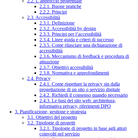
2.2. L’approccio progettuale
2.2.1. Buone pratiche
2.2.2. Principi
2.3. Accessibilità
2.3.1. Definizione
2.3.2. Accessibilità by design
2.3.3. Principi per l’accessibilità
2.3.4. Linee guida e criteri di successo
2.3.5. Come rilasciare una dichiarazione di
accessibilità
2.3.6. Meccanismo di feedback e procedura di
attuazione
2.3.7. Obiettivi accessibilità
2.3.8. Normativa e approfondimenti
2.4. Privacy
2.4.1. Come rispettare la privacy sin dalla
progettazione di un sito o servizio digitale
2.4.2. Richiedi il consenso quando necessario
2.4.3. Le basi del sito web: architettura,
informativa privacy, riferimenti DPO
3. Pianificazione, gestione e strategia
3.1. Obiettivi del progetto
3.2. Tipologie di progetti
3.2.1. Tipologie di progetto in base agli attori
coinvolti nel servizio