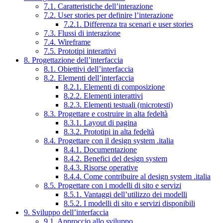
7.1. Caratteristiche dell’interazione
7.2. User stories per definire l’interazione
7.2.1. Differenza tra scenari e user stories
7.3. Flussi di interazione
7.4. Wireframe
7.5. Prototipi interattivi
8. Progettazione dell’interfaccia
8.1. Obiettivi dell’interfaccia
8.2. Elementi dell’interfaccia
8.2.1. Elementi di composizione
8.2.2. Elementi interattivi
8.2.3. Elementi testuali (microtesti)
8.3. Progettare e costruire in alta fedeltà
8.3.1. Layout di pagina
8.3.2. Prototipi in alta fedeltà
8.4. Progettare con il design system .italia
8.4.1. Documentazione
8.4.2. Benefici del design system
8.4.3. Risorse operative
8.4.4. Come contribuire al design system .italia
8.5. Progettare con i modelli di sito e servizi
8.5.1. Vantaggi dell’utilizzo dei modelli
8.5.2. I modelli di sito e servizi disponibili
9. Sviluppo dell’interfaccia
9.1. Approccio allo sviluppo