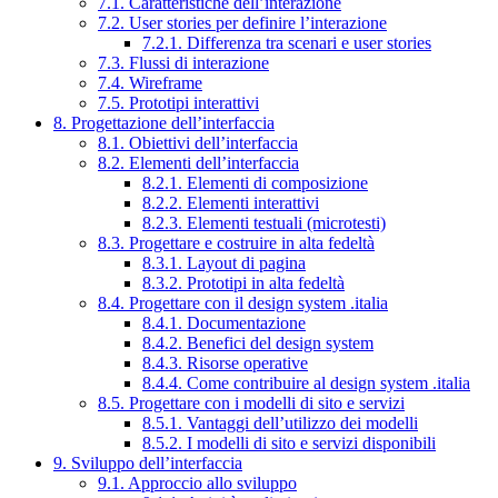
7.1. Caratteristiche dell’interazione
7.2. User stories per definire l’interazione
7.2.1. Differenza tra scenari e user stories
7.3. Flussi di interazione
7.4. Wireframe
7.5. Prototipi interattivi
8. Progettazione dell’interfaccia
8.1. Obiettivi dell’interfaccia
8.2. Elementi dell’interfaccia
8.2.1. Elementi di composizione
8.2.2. Elementi interattivi
8.2.3. Elementi testuali (microtesti)
8.3. Progettare e costruire in alta fedeltà
8.3.1. Layout di pagina
8.3.2. Prototipi in alta fedeltà
8.4. Progettare con il design system .italia
8.4.1. Documentazione
8.4.2. Benefici del design system
8.4.3. Risorse operative
8.4.4. Come contribuire al design system .italia
8.5. Progettare con i modelli di sito e servizi
8.5.1. Vantaggi dell’utilizzo dei modelli
8.5.2. I modelli di sito e servizi disponibili
9. Sviluppo dell’interfaccia
9.1. Approccio allo sviluppo