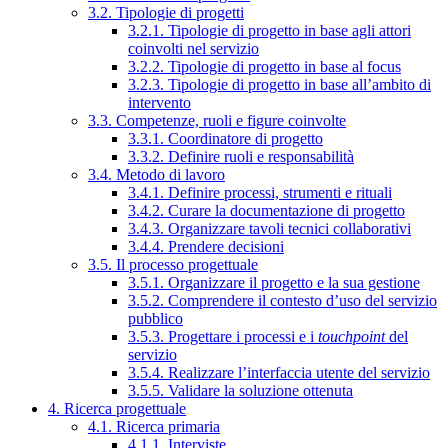
3.2. Tipologie di progetti
3.2.1. Tipologie di progetto in base agli attori
coinvolti nel servizio
3.2.2. Tipologie di progetto in base al focus
3.2.3. Tipologie di progetto in base all’ambito di
intervento
3.3. Competenze, ruoli e figure coinvolte
3.3.1. Coordinatore di progetto
3.3.2. Definire ruoli e responsabilità
3.4. Metodo di lavoro
3.4.1. Definire processi, strumenti e rituali
3.4.2. Curare la documentazione di progetto
3.4.3. Organizzare tavoli tecnici collaborativi
3.4.4. Prendere decisioni
3.5. Il processo progettuale
3.5.1. Organizzare il progetto e la sua gestione
3.5.2. Comprendere il contesto d’uso del servizio
pubblico
3.5.3. Progettare i processi e i
touchpoint
del
servizio
3.5.4. Realizzare l’interfaccia utente del servizio
3.5.5. Validare la soluzione ottenuta
4. Ricerca progettuale
4.1. Ricerca primaria
4.1.1. Interviste