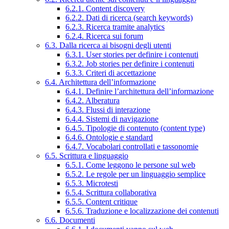
6.2.1. Content discovery
6.2.2. Dati di ricerca (search keywords)
6.2.3. Ricerca tramite analytics
6.2.4. Ricerca sui forum
6.3. Dalla ricerca ai bisogni degli utenti
6.3.1. User stories per definire i contenuti
6.3.2. Job stories per definire i contenuti
6.3.3. Criteri di accettazione
6.4. Architettura dell’informazione
6.4.1. Definire l’architettura dell’informazione
6.4.2. Alberatura
6.4.3. Flussi di interazione
6.4.4. Sistemi di navigazione
6.4.5. Tipologie di contenuto (content type)
6.4.6. Ontologie e standard
6.4.7. Vocabolari controllati e tassonomie
6.5. Scrittura e linguaggio
6.5.1. Come leggono le persone sul web
6.5.2. Le regole per un linguaggio semplice
6.5.3. Microtesti
6.5.4. Scrittura collaborativa
6.5.5. Content critique
6.5.6. Traduzione e localizzazione dei contenuti
6.6. Documenti