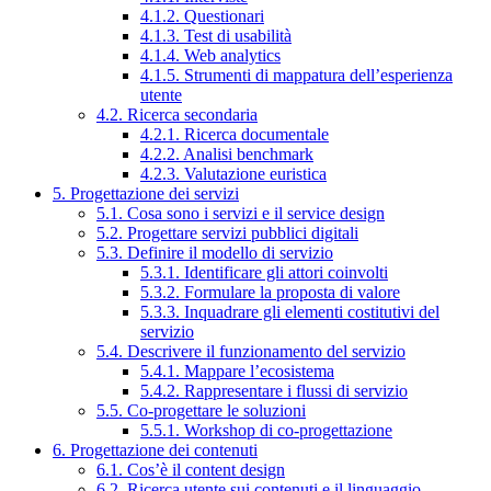
4.1.2. Questionari
4.1.3. Test di usabilità
4.1.4. Web analytics
4.1.5. Strumenti di mappatura dell’esperienza
utente
4.2. Ricerca secondaria
4.2.1. Ricerca documentale
4.2.2. Analisi benchmark
4.2.3. Valutazione euristica
5. Progettazione dei servizi
5.1. Cosa sono i servizi e il service design
5.2. Progettare servizi pubblici digitali
5.3. Definire il modello di servizio
5.3.1. Identificare gli attori coinvolti
5.3.2. Formulare la proposta di valore
5.3.3. Inquadrare gli elementi costitutivi del
servizio
5.4. Descrivere il funzionamento del servizio
5.4.1. Mappare l’ecosistema
5.4.2. Rappresentare i flussi di servizio
5.5. Co-progettare le soluzioni
5.5.1. Workshop di co-progettazione
6. Progettazione dei contenuti
6.1. Cos’è il content design
6.2. Ricerca utente sui contenuti e il linguaggio