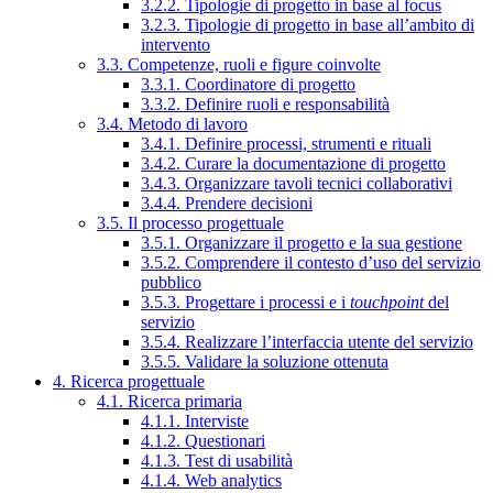
3.2.2. Tipologie di progetto in base al focus
3.2.3. Tipologie di progetto in base all’ambito di
intervento
3.3. Competenze, ruoli e figure coinvolte
3.3.1. Coordinatore di progetto
3.3.2. Definire ruoli e responsabilità
3.4. Metodo di lavoro
3.4.1. Definire processi, strumenti e rituali
3.4.2. Curare la documentazione di progetto
3.4.3. Organizzare tavoli tecnici collaborativi
3.4.4. Prendere decisioni
3.5. Il processo progettuale
3.5.1. Organizzare il progetto e la sua gestione
3.5.2. Comprendere il contesto d’uso del servizio
pubblico
3.5.3. Progettare i processi e i
touchpoint
del
servizio
3.5.4. Realizzare l’interfaccia utente del servizio
3.5.5. Validare la soluzione ottenuta
4. Ricerca progettuale
4.1. Ricerca primaria
4.1.1. Interviste
4.1.2. Questionari
4.1.3. Test di usabilità
4.1.4. Web analytics