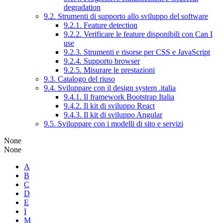
degradation
9.2. Strumenti di supporto allo sviluppo del software
9.2.1. Feature detection
9.2.2. Verificare le feature disponibili con Can I
use
9.2.3. Strumenti e risorse per CSS e JavaScript
9.2.4. Supporto browser
9.2.5. Misurare le prestazioni
9.3. Catalogo del riuso
9.4. Sviluppare con il design system .italia
9.4.1. Il framework Bootstrap Italia
9.4.2. Il kit di sviluppo React
9.4.3. Il kit di sviluppo Angular
9.5. Sviluppare con i modelli di sito e servizi
None
None
A
B
C
D
E
I
M