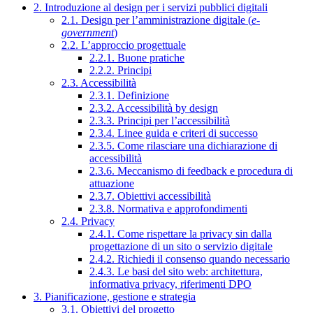
2. Introduzione al design per i servizi pubblici digitali
2.1. Design per l’amministrazione digitale (
e-
government
)
2.2. L’approccio progettuale
2.2.1. Buone pratiche
2.2.2. Principi
2.3. Accessibilità
2.3.1. Definizione
2.3.2. Accessibilità by design
2.3.3. Principi per l’accessibilità
2.3.4. Linee guida e criteri di successo
2.3.5. Come rilasciare una dichiarazione di
accessibilità
2.3.6. Meccanismo di feedback e procedura di
attuazione
2.3.7. Obiettivi accessibilità
2.3.8. Normativa e approfondimenti
2.4. Privacy
2.4.1. Come rispettare la privacy sin dalla
progettazione di un sito o servizio digitale
2.4.2. Richiedi il consenso quando necessario
2.4.3. Le basi del sito web: architettura,
informativa privacy, riferimenti DPO
3. Pianificazione, gestione e strategia
3.1. Obiettivi del progetto