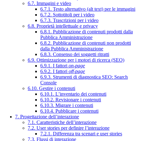
6.7. Immagini e video
6.7.1. Testo alternativo (alt text) per le immagini
6.7.2. Sottotitoli per i video
6.7.3. Trascrizioni per i video
6.8. Proprietà intellettuale e privacy
6.8.1. Pubblicazione di contenuti prodotti dalla
Pubblica Amministrazione
6.8.2. Pubblicazione di contenuti non prodotti
dalla Pubblica Amministrazione
6.8.3. Consenso dei soggetti ritratti
6.9. Ottimizzazione per i motori di ricerca (SEO)
6.9.1. I fattori
on-page
6.9.2. I fattori
off-page
6.9.3. Strumenti di diagnostica SEO: Search
Console
6.10. Gestire i contenuti
6.10.1. L’inventario dei contenuti
6.10.2. Revisionare i contenuti
6.10.3. Migrare i contenuti
6.10.4. Pubblicare i contenuti
7. Progettazione dell’interazione
7.1. Caratteristiche dell’interazione
7.2. User stories per definire l’interazione
7.2.1. Differenza tra scenari e user stories
7.3. Flussi di interazione