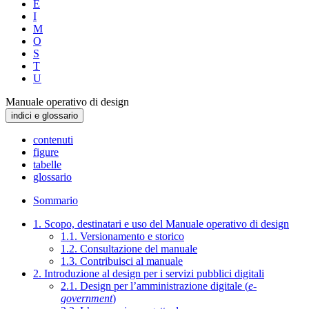
E
I
M
O
S
T
U
Manuale operativo di design
indici e glossario
contenuti
figure
tabelle
glossario
Sommario
1. Scopo, destinatari e uso del Manuale operativo di design
1.1. Versionamento e storico
1.2. Consultazione del manuale
1.3. Contribuisci al manuale
2. Introduzione al design per i servizi pubblici digitali
2.1. Design per l’amministrazione digitale (
e-
government
)