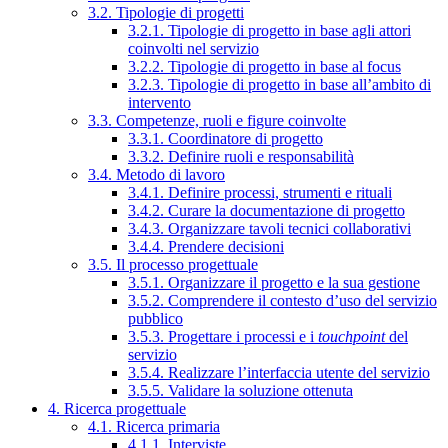
3.2. Tipologie di progetti
3.2.1. Tipologie di progetto in base agli attori
coinvolti nel servizio
3.2.2. Tipologie di progetto in base al focus
3.2.3. Tipologie di progetto in base all’ambito di
intervento
3.3. Competenze, ruoli e figure coinvolte
3.3.1. Coordinatore di progetto
3.3.2. Definire ruoli e responsabilità
3.4. Metodo di lavoro
3.4.1. Definire processi, strumenti e rituali
3.4.2. Curare la documentazione di progetto
3.4.3. Organizzare tavoli tecnici collaborativi
3.4.4. Prendere decisioni
3.5. Il processo progettuale
3.5.1. Organizzare il progetto e la sua gestione
3.5.2. Comprendere il contesto d’uso del servizio
pubblico
3.5.3. Progettare i processi e i
touchpoint
del
servizio
3.5.4. Realizzare l’interfaccia utente del servizio
3.5.5. Validare la soluzione ottenuta
4. Ricerca progettuale
4.1. Ricerca primaria
4.1.1. Interviste