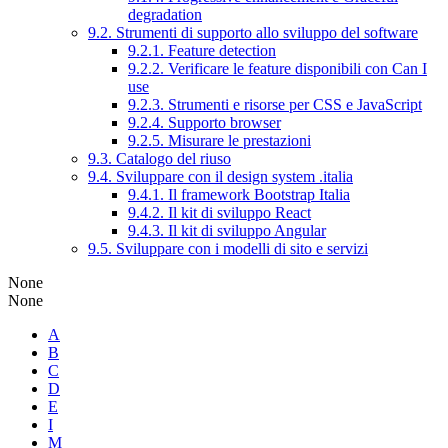
degradation
9.2. Strumenti di supporto allo sviluppo del software
9.2.1. Feature detection
9.2.2. Verificare le feature disponibili con Can I
use
9.2.3. Strumenti e risorse per CSS e JavaScript
9.2.4. Supporto browser
9.2.5. Misurare le prestazioni
9.3. Catalogo del riuso
9.4. Sviluppare con il design system .italia
9.4.1. Il framework Bootstrap Italia
9.4.2. Il kit di sviluppo React
9.4.3. Il kit di sviluppo Angular
9.5. Sviluppare con i modelli di sito e servizi
None
None
A
B
C
D
E
I
M