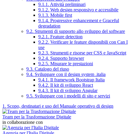
9.1.1. Attività preliminari
9.1.2. Web design responsivo e accessibile
9.1.3. Mobile first
9.1.4. Progressive enhancement e Graceful
degradation
9.2. Strumenti di supporto allo sviluppo del software
9.2.1. Feature detection
9.2.2. Verificare le feature disponibili con Can I
use
9.2.3. Strumenti e risorse per CSS e JavaScript
9.2.4. Supporto browser
9.2.5. Misurare le prestazioni
9.3. Catalogo del riuso
9.4. Sviluppare con il design system .italia
9.4.1. Il framework Bootstrap Italia
9.4.2. Il kit di sviluppo React
9.4.3. Il kit di sviluppo Angular
9.5. Sviluppare con i modelli di sito e servizi
1. Scopo, destinatari e uso del Manuale operativo di design
Team per la Trasformazione Digitale
in collaborazione con
Agenzia per l'Italia Digitale