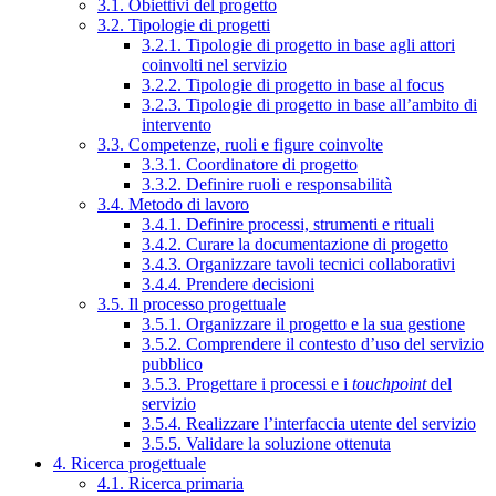
3.1. Obiettivi del progetto
3.2. Tipologie di progetti
3.2.1. Tipologie di progetto in base agli attori
coinvolti nel servizio
3.2.2. Tipologie di progetto in base al focus
3.2.3. Tipologie di progetto in base all’ambito di
intervento
3.3. Competenze, ruoli e figure coinvolte
3.3.1. Coordinatore di progetto
3.3.2. Definire ruoli e responsabilità
3.4. Metodo di lavoro
3.4.1. Definire processi, strumenti e rituali
3.4.2. Curare la documentazione di progetto
3.4.3. Organizzare tavoli tecnici collaborativi
3.4.4. Prendere decisioni
3.5. Il processo progettuale
3.5.1. Organizzare il progetto e la sua gestione
3.5.2. Comprendere il contesto d’uso del servizio
pubblico
3.5.3. Progettare i processi e i
touchpoint
del
servizio
3.5.4. Realizzare l’interfaccia utente del servizio
3.5.5. Validare la soluzione ottenuta
4. Ricerca progettuale
4.1. Ricerca primaria