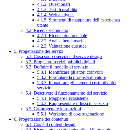
4.1.2. Questionari
4.1.3. Test di usabilità
4.1.4. Web analytics
4.1.5. Strumenti di mappatura dell’esperienza
utente
4.2. Ricerca secondaria
4.2.1. Ricerca documentale
4.2.2. Analisi benchmark
4.2.3. Valutazione euristica
5. Progettazione dei servizi
5.1. Cosa sono i servizi e il service design
5.2. Progettare servizi pubblici digitali
5.3. Definire il modello di servizio
5.3.1. Identificare gli attori coinvolti
5.3.2. Formulare la proposta di valore
5.3.3. Inquadrare gli elementi costitutivi del
servizio
5.4. Descrivere il funzionamento del servizio
5.4.1. Mappare l’ecosistema
5.4.2. Rappresentare i flussi di servizio
5.5. Co-progettare le soluzioni
5.5.1. Workshop di co-progettazione
6. Progettazione dei contenuti
6.1. Cos’è il content design
6.2. Ricerca utente sui contenuti e il linguaggio