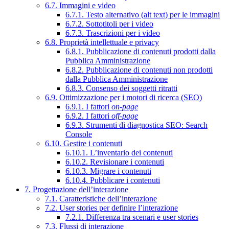
6.7. Immagini e video
6.7.1. Testo alternativo (alt text) per le immagini
6.7.2. Sottotitoli per i video
6.7.3. Trascrizioni per i video
6.8. Proprietà intellettuale e privacy
6.8.1. Pubblicazione di contenuti prodotti dalla
Pubblica Amministrazione
6.8.2. Pubblicazione di contenuti non prodotti
dalla Pubblica Amministrazione
6.8.3. Consenso dei soggetti ritratti
6.9. Ottimizzazione per i motori di ricerca (SEO)
6.9.1. I fattori
on-page
6.9.2. I fattori
off-page
6.9.3. Strumenti di diagnostica SEO: Search
Console
6.10. Gestire i contenuti
6.10.1. L’inventario dei contenuti
6.10.2. Revisionare i contenuti
6.10.3. Migrare i contenuti
6.10.4. Pubblicare i contenuti
7. Progettazione dell’interazione
7.1. Caratteristiche dell’interazione
7.2. User stories per definire l’interazione
7.2.1. Differenza tra scenari e user stories
7.3. Flussi di interazione