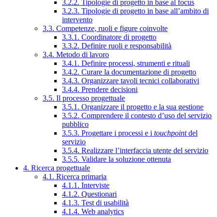
3.2.2. Tipologie di progetto in base al focus
3.2.3. Tipologie di progetto in base all’ambito di
intervento
3.3. Competenze, ruoli e figure coinvolte
3.3.1. Coordinatore di progetto
3.3.2. Definire ruoli e responsabilità
3.4. Metodo di lavoro
3.4.1. Definire processi, strumenti e rituali
3.4.2. Curare la documentazione di progetto
3.4.3. Organizzare tavoli tecnici collaborativi
3.4.4. Prendere decisioni
3.5. Il processo progettuale
3.5.1. Organizzare il progetto e la sua gestione
3.5.2. Comprendere il contesto d’uso del servizio
pubblico
3.5.3. Progettare i processi e i
touchpoint
del
servizio
3.5.4. Realizzare l’interfaccia utente del servizio
3.5.5. Validare la soluzione ottenuta
4. Ricerca progettuale
4.1. Ricerca primaria
4.1.1. Interviste
4.1.2. Questionari
4.1.3. Test di usabilità
4.1.4. Web analytics