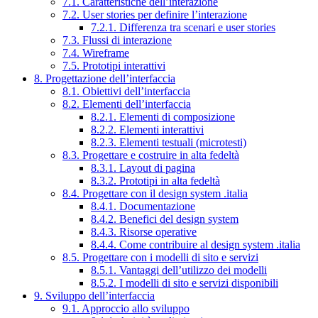
7.1. Caratteristiche dell’interazione
7.2. User stories per definire l’interazione
7.2.1. Differenza tra scenari e user stories
7.3. Flussi di interazione
7.4. Wireframe
7.5. Prototipi interattivi
8. Progettazione dell’interfaccia
8.1. Obiettivi dell’interfaccia
8.2. Elementi dell’interfaccia
8.2.1. Elementi di composizione
8.2.2. Elementi interattivi
8.2.3. Elementi testuali (microtesti)
8.3. Progettare e costruire in alta fedeltà
8.3.1. Layout di pagina
8.3.2. Prototipi in alta fedeltà
8.4. Progettare con il design system .italia
8.4.1. Documentazione
8.4.2. Benefici del design system
8.4.3. Risorse operative
8.4.4. Come contribuire al design system .italia
8.5. Progettare con i modelli di sito e servizi
8.5.1. Vantaggi dell’utilizzo dei modelli
8.5.2. I modelli di sito e servizi disponibili
9. Sviluppo dell’interfaccia
9.1. Approccio allo sviluppo