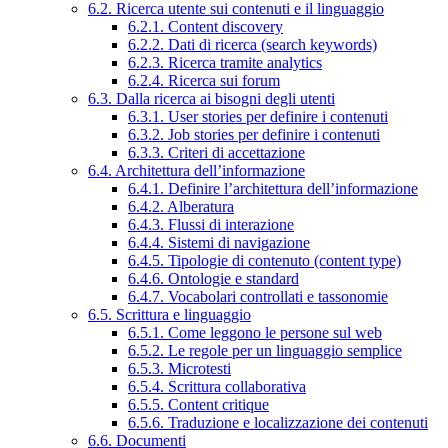
6.2. Ricerca utente sui contenuti e il linguaggio
6.2.1. Content discovery
6.2.2. Dati di ricerca (search keywords)
6.2.3. Ricerca tramite analytics
6.2.4. Ricerca sui forum
6.3. Dalla ricerca ai bisogni degli utenti
6.3.1. User stories per definire i contenuti
6.3.2. Job stories per definire i contenuti
6.3.3. Criteri di accettazione
6.4. Architettura dell’informazione
6.4.1. Definire l’architettura dell’informazione
6.4.2. Alberatura
6.4.3. Flussi di interazione
6.4.4. Sistemi di navigazione
6.4.5. Tipologie di contenuto (content type)
6.4.6. Ontologie e standard
6.4.7. Vocabolari controllati e tassonomie
6.5. Scrittura e linguaggio
6.5.1. Come leggono le persone sul web
6.5.2. Le regole per un linguaggio semplice
6.5.3. Microtesti
6.5.4. Scrittura collaborativa
6.5.5. Content critique
6.5.6. Traduzione e localizzazione dei contenuti
6.6. Documenti