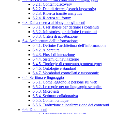
6.2.1. Content discovery
6.2.2. Dati di ricerca (search keywords)
6.2.3. Ricerca tramite analytics
6.2.4. Ricerca sui forum
6.3. Dalla ricerca ai bisogni degli utenti
6.3.1. User stories per definire i contenuti
6.3.2. Job stories per definire i contenuti
6.3.3. Criteri di accettazione
6.4. Architettura dell’informazione
6.4.1. Definire l’architettura dell’informazione
6.4.2. Alberatura
6.4.3. Flussi di interazione
6.4.4. Sistemi di navigazione
6.4.5. Tipologie di contenuto (content type)
6.4.6. Ontologie e standard
6.4.7. Vocabolari controllati e tassonomie
6.5. Scrittura e linguaggio
6.5.1. Come leggono le persone sul web
6.5.2. Le regole per un linguaggio semplice
6.5.3. Microtesti
6.5.4. Scrittura collaborativa
6.5.5. Content critique
6.5.6. Traduzione e localizzazione dei contenuti
6.6. Documenti