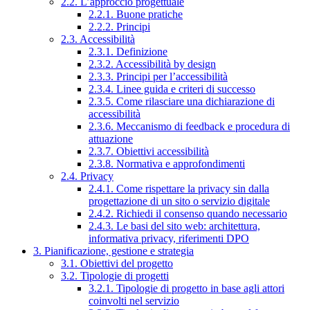
2.2. L’approccio progettuale
2.2.1. Buone pratiche
2.2.2. Principi
2.3. Accessibilità
2.3.1. Definizione
2.3.2. Accessibilità by design
2.3.3. Principi per l’accessibilità
2.3.4. Linee guida e criteri di successo
2.3.5. Come rilasciare una dichiarazione di
accessibilità
2.3.6. Meccanismo di feedback e procedura di
attuazione
2.3.7. Obiettivi accessibilità
2.3.8. Normativa e approfondimenti
2.4. Privacy
2.4.1. Come rispettare la privacy sin dalla
progettazione di un sito o servizio digitale
2.4.2. Richiedi il consenso quando necessario
2.4.3. Le basi del sito web: architettura,
informativa privacy, riferimenti DPO
3. Pianificazione, gestione e strategia
3.1. Obiettivi del progetto
3.2. Tipologie di progetti
3.2.1. Tipologie di progetto in base agli attori
coinvolti nel servizio