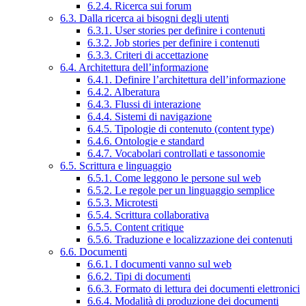
6.2.4. Ricerca sui forum
6.3. Dalla ricerca ai bisogni degli utenti
6.3.1. User stories per definire i contenuti
6.3.2. Job stories per definire i contenuti
6.3.3. Criteri di accettazione
6.4. Architettura dell’informazione
6.4.1. Definire l’architettura dell’informazione
6.4.2. Alberatura
6.4.3. Flussi di interazione
6.4.4. Sistemi di navigazione
6.4.5. Tipologie di contenuto (content type)
6.4.6. Ontologie e standard
6.4.7. Vocabolari controllati e tassonomie
6.5. Scrittura e linguaggio
6.5.1. Come leggono le persone sul web
6.5.2. Le regole per un linguaggio semplice
6.5.3. Microtesti
6.5.4. Scrittura collaborativa
6.5.5. Content critique
6.5.6. Traduzione e localizzazione dei contenuti
6.6. Documenti
6.6.1. I documenti vanno sul web
6.6.2. Tipi di documenti
6.6.3. Formato di lettura dei documenti elettronici
6.6.4. Modalità di produzione dei documenti