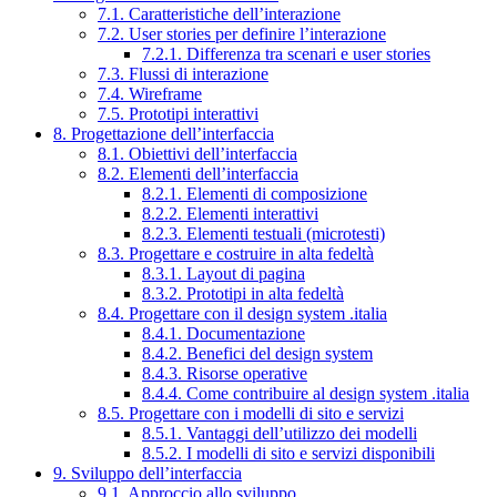
7.1. Caratteristiche dell’interazione
7.2. User stories per definire l’interazione
7.2.1. Differenza tra scenari e user stories
7.3. Flussi di interazione
7.4. Wireframe
7.5. Prototipi interattivi
8. Progettazione dell’interfaccia
8.1. Obiettivi dell’interfaccia
8.2. Elementi dell’interfaccia
8.2.1. Elementi di composizione
8.2.2. Elementi interattivi
8.2.3. Elementi testuali (microtesti)
8.3. Progettare e costruire in alta fedeltà
8.3.1. Layout di pagina
8.3.2. Prototipi in alta fedeltà
8.4. Progettare con il design system .italia
8.4.1. Documentazione
8.4.2. Benefici del design system
8.4.3. Risorse operative
8.4.4. Come contribuire al design system .italia
8.5. Progettare con i modelli di sito e servizi
8.5.1. Vantaggi dell’utilizzo dei modelli
8.5.2. I modelli di sito e servizi disponibili
9. Sviluppo dell’interfaccia
9.1. Approccio allo sviluppo