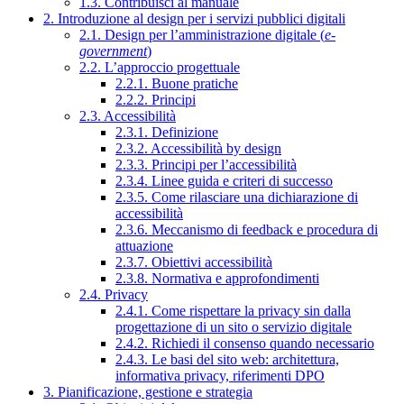
1.3. Contribuisci al manuale
2. Introduzione al design per i servizi pubblici digitali
2.1. Design per l’amministrazione digitale (
e-
government
)
2.2. L’approccio progettuale
2.2.1. Buone pratiche
2.2.2. Principi
2.3. Accessibilità
2.3.1. Definizione
2.3.2. Accessibilità by design
2.3.3. Principi per l’accessibilità
2.3.4. Linee guida e criteri di successo
2.3.5. Come rilasciare una dichiarazione di
accessibilità
2.3.6. Meccanismo di feedback e procedura di
attuazione
2.3.7. Obiettivi accessibilità
2.3.8. Normativa e approfondimenti
2.4. Privacy
2.4.1. Come rispettare la privacy sin dalla
progettazione di un sito o servizio digitale
2.4.2. Richiedi il consenso quando necessario
2.4.3. Le basi del sito web: architettura,
informativa privacy, riferimenti DPO
3. Pianificazione, gestione e strategia