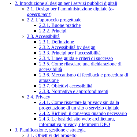
2. Introduzione al design per i servizi pubblici digitali
2.1. Design per l’amministrazione digitale (
e-
government
)
2.2. L’approccio progettuale
2.2.1. Buone pratiche
2.2.2. Principi
2.3. Accessibilità
2.3.1. Definizione
2.3.2. Accessibilità by design
2.3.3. Principi per l’accessibilità
2.3.4. Linee guida e criteri di successo
2.3.5. Come rilasciare una dichiarazione di
accessibilità
2.3.6. Meccanismo di feedback e procedura di
attuazione
2.3.7. Obiettivi accessibilità
2.3.8. Normativa e approfondimenti
2.4. Privacy
2.4.1. Come rispettare la privacy sin dalla
progettazione di un sito o servizio digitale
2.4.2. Richiedi il consenso quando necessario
2.4.3. Le basi del sito web: architettura,
informativa privacy, riferimenti DPO
3. Pianificazione, gestione e strategia
3.1. Obiettivi del progetto