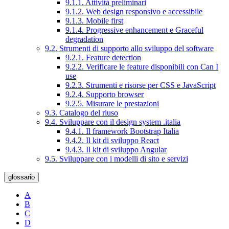
9.1.1. Attività preliminari
9.1.2. Web design responsivo e accessibile
9.1.3. Mobile first
9.1.4. Progressive enhancement e Graceful
degradation
9.2. Strumenti di supporto allo sviluppo del software
9.2.1. Feature detection
9.2.2. Verificare le feature disponibili con Can I
use
9.2.3. Strumenti e risorse per CSS e JavaScript
9.2.4. Supporto browser
9.2.5. Misurare le prestazioni
9.3. Catalogo del riuso
9.4. Sviluppare con il design system .italia
9.4.1. Il framework Bootstrap Italia
9.4.2. Il kit di sviluppo React
9.4.3. Il kit di sviluppo Angular
9.5. Sviluppare con i modelli di sito e servizi
glossario
A
B
C
D