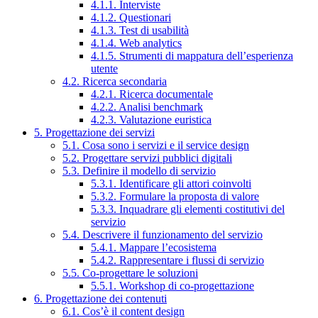
4.1.1. Interviste
4.1.2. Questionari
4.1.3. Test di usabilità
4.1.4. Web analytics
4.1.5. Strumenti di mappatura dell’esperienza
utente
4.2. Ricerca secondaria
4.2.1. Ricerca documentale
4.2.2. Analisi benchmark
4.2.3. Valutazione euristica
5. Progettazione dei servizi
5.1. Cosa sono i servizi e il service design
5.2. Progettare servizi pubblici digitali
5.3. Definire il modello di servizio
5.3.1. Identificare gli attori coinvolti
5.3.2. Formulare la proposta di valore
5.3.3. Inquadrare gli elementi costitutivi del
servizio
5.4. Descrivere il funzionamento del servizio
5.4.1. Mappare l’ecosistema
5.4.2. Rappresentare i flussi di servizio
5.5. Co-progettare le soluzioni
5.5.1. Workshop di co-progettazione
6. Progettazione dei contenuti
6.1. Cos’è il content design