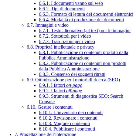
6.6.1. I documenti vanno sul web
6.6.2. Tipi di documenti
6.6.3. Formato di lettura dei documenti elettronici
6.6.4. Modalità di produzione dei documenti
6.7. Immagini e video
6.7.1. Testo alternativo (alt text) per le immagini
6.7.2. Sottotitoli per i video
6.7.3. Trascrizioni per i video
6.8. Proprietà intellettuale e privacy
6.8.1. Pubblicazione di contenuti prodotti dalla
Pubblica Amministrazione
6.8.2. Pubblicazione di contenuti non prodotti
dalla Pubblica Amministrazione
6.8.3. Consenso dei soggetti ritratti
6.9. Ottimizzazione per i motori di ricerca (SEO)
6.9.1. I fattori
on-page
6.9.2. I fattori
off-page
6.9.3. Strumenti di diagnostica SEO: Search
Console
6.10. Gestire i contenuti
6.10.1. L’inventario dei contenuti
6.10.2. Revisionare i contenuti
6.10.3. Migrare i contenuti
6.10.4. Pubblicare i contenuti
7. Progettazione dell’interazione