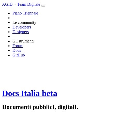
AGID
+
Team Digitale
Piano Triennale
Le community
Developers
Designers
Gli strumenti
Forum
Docs
GitHub
Docs Italia
beta
Documenti pubblici, digitali.