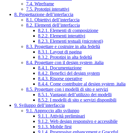
7.4. Wireframe
7.5. Prototipi interattivi
8. Progettazione dell’interfaccia
8.1. Obiettivi dell’interfaccia
8.2. Elementi dell’interfaccia
8.2.1. Elementi di composizione
8.2.2. Elementi interattivi
8.2.3. Elementi testuali (microtesti)
8.3. Progettare e costruire in alta fedeltà
8.3.1. Layout di pagina
8.3.2. Prototipi in alta fedeltà
8.4. Progettare con il design system .italia
8.4.1. Documentazione
8.4.2. Benefici del design system
8.4.3. Risorse operative
8.4.4. Come contribuire al design system .italia
8.5. Progettare con i modelli di sito e servizi
8.5.1. Vantaggi dell’utilizzo dei modelli
8.5.2. I modelli di sito e servizi disponibili
9. Sviluppo dell’interfaccia
9.1. Approccio allo sviluppo
9.1.1. Attività preliminari
9.1.2. Web design responsivo e accessibile
9.1.3. Mobile first
9.1.4. Progressive enhancement e Graceful