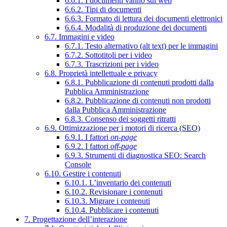
6.6.1. I documenti vanno sul web
6.6.2. Tipi di documenti
6.6.3. Formato di lettura dei documenti elettronici
6.6.4. Modalità di produzione dei documenti
6.7. Immagini e video
6.7.1. Testo alternativo (alt text) per le immagini
6.7.2. Sottotitoli per i video
6.7.3. Trascrizioni per i video
6.8. Proprietà intellettuale e privacy
6.8.1. Pubblicazione di contenuti prodotti dalla
Pubblica Amministrazione
6.8.2. Pubblicazione di contenuti non prodotti
dalla Pubblica Amministrazione
6.8.3. Consenso dei soggetti ritratti
6.9. Ottimizzazione per i motori di ricerca (SEO)
6.9.1. I fattori
on-page
6.9.2. I fattori
off-page
6.9.3. Strumenti di diagnostica SEO: Search
Console
6.10. Gestire i contenuti
6.10.1. L’inventario dei contenuti
6.10.2. Revisionare i contenuti
6.10.3. Migrare i contenuti
6.10.4. Pubblicare i contenuti
7. Progettazione dell’interazione