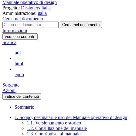
Manuale operativo di design
Progetto:
Designers Italia
Amministrazione:
italia
Cerca nel documento
Cerca nel documento
Informazioni
versione-corrente
Scarica
pdf
html
epub
Sorgente
Azioni
indice dei contenuti
Sommario
1. Scopo, destinatari e uso del Manuale operativo di design
1.1. Versionamento e storico
1.2. Consultazione del manuale
1.3. Contribuisci al manuale