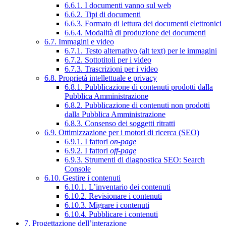
6.6.1. I documenti vanno sul web
6.6.2. Tipi di documenti
6.6.3. Formato di lettura dei documenti elettronici
6.6.4. Modalità di produzione dei documenti
6.7. Immagini e video
6.7.1. Testo alternativo (alt text) per le immagini
6.7.2. Sottotitoli per i video
6.7.3. Trascrizioni per i video
6.8. Proprietà intellettuale e privacy
6.8.1. Pubblicazione di contenuti prodotti dalla
Pubblica Amministrazione
6.8.2. Pubblicazione di contenuti non prodotti
dalla Pubblica Amministrazione
6.8.3. Consenso dei soggetti ritratti
6.9. Ottimizzazione per i motori di ricerca (SEO)
6.9.1. I fattori
on-page
6.9.2. I fattori
off-page
6.9.3. Strumenti di diagnostica SEO: Search
Console
6.10. Gestire i contenuti
6.10.1. L’inventario dei contenuti
6.10.2. Revisionare i contenuti
6.10.3. Migrare i contenuti
6.10.4. Pubblicare i contenuti
7. Progettazione dell’interazione