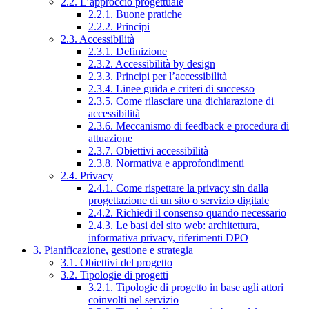
2.2. L’approccio progettuale
2.2.1. Buone pratiche
2.2.2. Principi
2.3. Accessibilità
2.3.1. Definizione
2.3.2. Accessibilità by design
2.3.3. Principi per l’accessibilità
2.3.4. Linee guida e criteri di successo
2.3.5. Come rilasciare una dichiarazione di
accessibilità
2.3.6. Meccanismo di feedback e procedura di
attuazione
2.3.7. Obiettivi accessibilità
2.3.8. Normativa e approfondimenti
2.4. Privacy
2.4.1. Come rispettare la privacy sin dalla
progettazione di un sito o servizio digitale
2.4.2. Richiedi il consenso quando necessario
2.4.3. Le basi del sito web: architettura,
informativa privacy, riferimenti DPO
3. Pianificazione, gestione e strategia
3.1. Obiettivi del progetto
3.2. Tipologie di progetti
3.2.1. Tipologie di progetto in base agli attori
coinvolti nel servizio