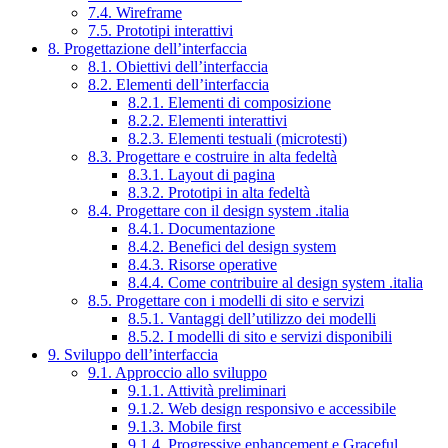
7.4. Wireframe
7.5. Prototipi interattivi
8. Progettazione dell’interfaccia
8.1. Obiettivi dell’interfaccia
8.2. Elementi dell’interfaccia
8.2.1. Elementi di composizione
8.2.2. Elementi interattivi
8.2.3. Elementi testuali (microtesti)
8.3. Progettare e costruire in alta fedeltà
8.3.1. Layout di pagina
8.3.2. Prototipi in alta fedeltà
8.4. Progettare con il design system .italia
8.4.1. Documentazione
8.4.2. Benefici del design system
8.4.3. Risorse operative
8.4.4. Come contribuire al design system .italia
8.5. Progettare con i modelli di sito e servizi
8.5.1. Vantaggi dell’utilizzo dei modelli
8.5.2. I modelli di sito e servizi disponibili
9. Sviluppo dell’interfaccia
9.1. Approccio allo sviluppo
9.1.1. Attività preliminari
9.1.2. Web design responsivo e accessibile
9.1.3. Mobile first
9.1.4. Progressive enhancement e Graceful