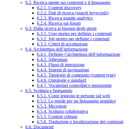
6.2. Ricerca utente sui contenuti e il linguaggio
6.2.1. Content discovery
6.2.2. Dati di ricerca (search keywords)
6.2.3. Ricerca tramite analytics
6.2.4. Ricerca sui forum
6.3. Dalla ricerca ai bisogni degli utenti
6.3.1. User stories per definire i contenuti
6.3.2. Job stories per definire i contenuti
6.3.3. Criteri di accettazione
6.4. Architettura dell’informazione
6.4.1. Definire l’architettura dell’informazione
6.4.2. Alberatura
6.4.3. Flussi di interazione
6.4.4. Sistemi di navigazione
6.4.5. Tipologie di contenuto (content type)
6.4.6. Ontologie e standard
6.4.7. Vocabolari controllati e tassonomie
6.5. Scrittura e linguaggio
6.5.1. Come leggono le persone sul web
6.5.2. Le regole per un linguaggio semplice
6.5.3. Microtesti
6.5.4. Scrittura collaborativa
6.5.5. Content critique
6.5.6. Traduzione e localizzazione dei contenuti
6.6. Documenti