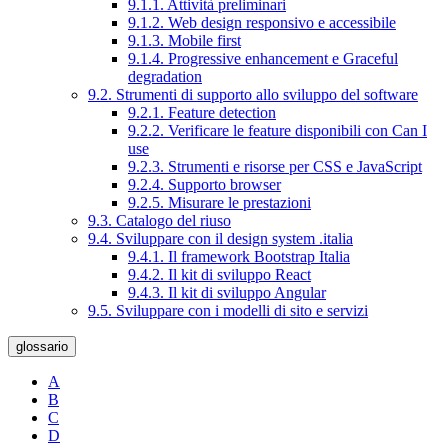
9.1.1. Attività preliminari
9.1.2. Web design responsivo e accessibile
9.1.3. Mobile first
9.1.4. Progressive enhancement e Graceful
degradation
9.2. Strumenti di supporto allo sviluppo del software
9.2.1. Feature detection
9.2.2. Verificare le feature disponibili con Can I
use
9.2.3. Strumenti e risorse per CSS e JavaScript
9.2.4. Supporto browser
9.2.5. Misurare le prestazioni
9.3. Catalogo del riuso
9.4. Sviluppare con il design system .italia
9.4.1. Il framework Bootstrap Italia
9.4.2. Il kit di sviluppo React
9.4.3. Il kit di sviluppo Angular
9.5. Sviluppare con i modelli di sito e servizi
glossario
A
B
C
D