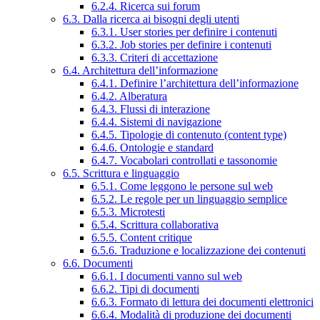
6.2.4. Ricerca sui forum
6.3. Dalla ricerca ai bisogni degli utenti
6.3.1. User stories per definire i contenuti
6.3.2. Job stories per definire i contenuti
6.3.3. Criteri di accettazione
6.4. Architettura dell’informazione
6.4.1. Definire l’architettura dell’informazione
6.4.2. Alberatura
6.4.3. Flussi di interazione
6.4.4. Sistemi di navigazione
6.4.5. Tipologie di contenuto (content type)
6.4.6. Ontologie e standard
6.4.7. Vocabolari controllati e tassonomie
6.5. Scrittura e linguaggio
6.5.1. Come leggono le persone sul web
6.5.2. Le regole per un linguaggio semplice
6.5.3. Microtesti
6.5.4. Scrittura collaborativa
6.5.5. Content critique
6.5.6. Traduzione e localizzazione dei contenuti
6.6. Documenti
6.6.1. I documenti vanno sul web
6.6.2. Tipi di documenti
6.6.3. Formato di lettura dei documenti elettronici
6.6.4. Modalità di produzione dei documenti