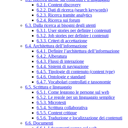
6.2.1. Content discovery
6.2.2. Dati di ricerca (search keywords)
6.2.3. Ricerca tramite analytics
6.2.4. Ricerca sui forum
6.3. Dalla ricerca ai bisogni degli utenti
6.3.1. User stories per definire i contenuti
6.3.2. Job stories per definire i contenuti
6.3.3. Criteri di accettazione
6.4. Architettura dell’informazione
6.4.1. Definire l’architettura dell’informazione
6.4.2. Alberatura
6.4.3. Flussi di interazione
6.4.4. Sistemi di navigazione
6.4.5. Tipologie di contenuto (content type)
6.4.6. Ontologie e standard
6.4.7. Vocabolari controllati e tassonomie
6.5. Scrittura e linguaggio
6.5.1. Come leggono le persone sul web
6.5.2. Le regole per un linguaggio semplice
6.5.3. Microtesti
6.5.4. Scrittura collaborativa
6.5.5. Content critique
6.5.6. Traduzione e localizzazione dei contenuti
6.6. Documenti