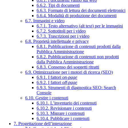
6.6.1. I documenti vanno sul web
6.6.2. Tipi di documenti
6.6.3. Formato di lettura dei documenti elettronici
6.6.4. Modalità di produzione dei documenti
6.7. Immagini e video
6.7.1. Testo alternativo (alt text) per le immagini
6.7.2. Sottotitoli per i video
6.7.3. Trascrizioni per i video
6.8. Proprietà intellettuale e privacy
6.8.1. Pubblicazione di contenuti prodotti dalla
Pubblica Amministrazione
6.8.2. Pubblicazione di contenuti non prodotti
dalla Pubblica Amministrazione
6.8.3. Consenso dei soggetti ritratti
6.9. Ottimizzazione per i motori di ricerca (SEO)
6.9.1. I fattori
on-page
6.9.2. I fattori
off-page
6.9.3. Strumenti di diagnostica SEO: Search
Console
6.10. Gestire i contenuti
6.10.1. L’inventario dei contenuti
6.10.2. Revisionare i contenuti
6.10.3. Migrare i contenuti
6.10.4. Pubblicare i contenuti
7. Progettazione dell’interazione