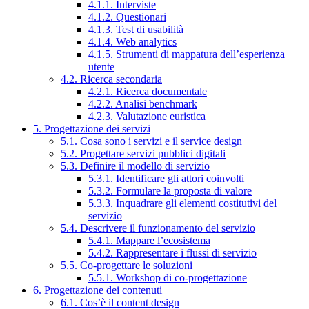
4.1.1. Interviste
4.1.2. Questionari
4.1.3. Test di usabilità
4.1.4. Web analytics
4.1.5. Strumenti di mappatura dell’esperienza
utente
4.2. Ricerca secondaria
4.2.1. Ricerca documentale
4.2.2. Analisi benchmark
4.2.3. Valutazione euristica
5. Progettazione dei servizi
5.1. Cosa sono i servizi e il service design
5.2. Progettare servizi pubblici digitali
5.3. Definire il modello di servizio
5.3.1. Identificare gli attori coinvolti
5.3.2. Formulare la proposta di valore
5.3.3. Inquadrare gli elementi costitutivi del
servizio
5.4. Descrivere il funzionamento del servizio
5.4.1. Mappare l’ecosistema
5.4.2. Rappresentare i flussi di servizio
5.5. Co-progettare le soluzioni
5.5.1. Workshop di co-progettazione
6. Progettazione dei contenuti
6.1. Cos’è il content design