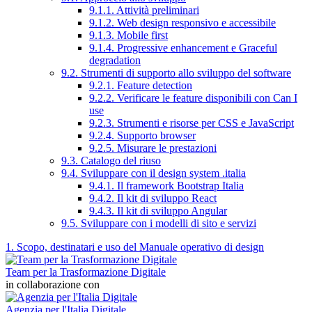
9.1.1. Attività preliminari
9.1.2. Web design responsivo e accessibile
9.1.3. Mobile first
9.1.4. Progressive enhancement e Graceful
degradation
9.2. Strumenti di supporto allo sviluppo del software
9.2.1. Feature detection
9.2.2. Verificare le feature disponibili con Can I
use
9.2.3. Strumenti e risorse per CSS e JavaScript
9.2.4. Supporto browser
9.2.5. Misurare le prestazioni
9.3. Catalogo del riuso
9.4. Sviluppare con il design system .italia
9.4.1. Il framework Bootstrap Italia
9.4.2. Il kit di sviluppo React
9.4.3. Il kit di sviluppo Angular
9.5. Sviluppare con i modelli di sito e servizi
1. Scopo, destinatari e uso del Manuale operativo di design
Team per la Trasformazione Digitale
in collaborazione con
Agenzia per l'Italia Digitale