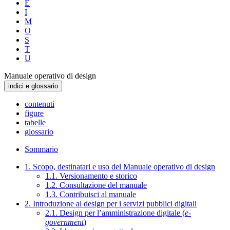
E
I
M
O
S
T
U
Manuale operativo di design
indici e glossario
contenuti
figure
tabelle
glossario
Sommario
1. Scopo, destinatari e uso del Manuale operativo di design
1.1. Versionamento e storico
1.2. Consultazione del manuale
1.3. Contribuisci al manuale
2. Introduzione al design per i servizi pubblici digitali
2.1. Design per l’amministrazione digitale (
e-
government
)