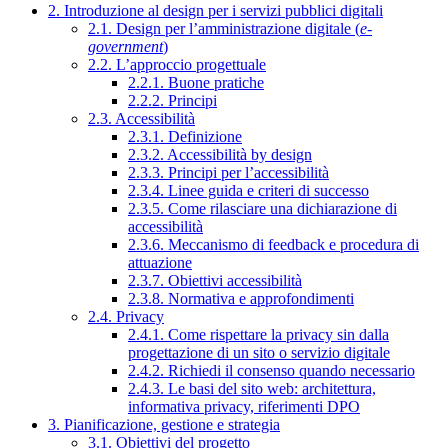
2. Introduzione al design per i servizi pubblici digitali
2.1. Design per l’amministrazione digitale (
e-
government
)
2.2. L’approccio progettuale
2.2.1. Buone pratiche
2.2.2. Principi
2.3. Accessibilità
2.3.1. Definizione
2.3.2. Accessibilità by design
2.3.3. Principi per l’accessibilità
2.3.4. Linee guida e criteri di successo
2.3.5. Come rilasciare una dichiarazione di
accessibilità
2.3.6. Meccanismo di feedback e procedura di
attuazione
2.3.7. Obiettivi accessibilità
2.3.8. Normativa e approfondimenti
2.4. Privacy
2.4.1. Come rispettare la privacy sin dalla
progettazione di un sito o servizio digitale
2.4.2. Richiedi il consenso quando necessario
2.4.3. Le basi del sito web: architettura,
informativa privacy, riferimenti DPO
3. Pianificazione, gestione e strategia
3.1. Obiettivi del progetto