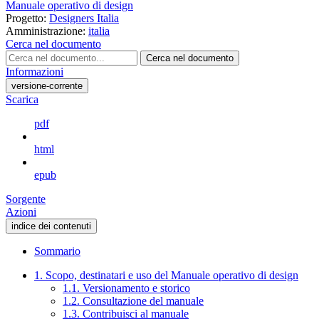
Manuale operativo di design
Progetto:
Designers Italia
Amministrazione:
italia
Cerca nel documento
Cerca nel documento
Informazioni
versione-corrente
Scarica
pdf
html
epub
Sorgente
Azioni
indice dei contenuti
Sommario
1. Scopo, destinatari e uso del Manuale operativo di design
1.1. Versionamento e storico
1.2. Consultazione del manuale
1.3. Contribuisci al manuale