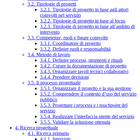
3.2. Tipologie di progetti
3.2.1. Tipologie di progetto in base agli attori
coinvolti nel servizio
3.2.2. Tipologie di progetto in base al focus
3.2.3. Tipologie di progetto in base all’ambito di
intervento
3.3. Competenze, ruoli e figure coinvolte
3.3.1. Coordinatore di progetto
3.3.2. Definire ruoli e responsabilità
3.4. Metodo di lavoro
3.4.1. Definire processi, strumenti e rituali
3.4.2. Curare la documentazione di progetto
3.4.3. Organizzare tavoli tecnici collaborativi
3.4.4. Prendere decisioni
3.5. Il processo progettuale
3.5.1. Organizzare il progetto e la sua gestione
3.5.2. Comprendere il contesto d’uso del servizio
pubblico
3.5.3. Progettare i processi e i
touchpoint
del
servizio
3.5.4. Realizzare l’interfaccia utente del servizio
3.5.5. Validare la soluzione ottenuta
4. Ricerca progettuale
4.1. Ricerca primaria
4.1.1. Interviste