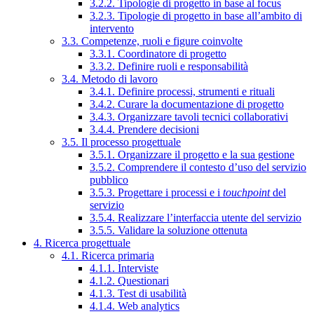
3.2.2. Tipologie di progetto in base al focus
3.2.3. Tipologie di progetto in base all’ambito di
intervento
3.3. Competenze, ruoli e figure coinvolte
3.3.1. Coordinatore di progetto
3.3.2. Definire ruoli e responsabilità
3.4. Metodo di lavoro
3.4.1. Definire processi, strumenti e rituali
3.4.2. Curare la documentazione di progetto
3.4.3. Organizzare tavoli tecnici collaborativi
3.4.4. Prendere decisioni
3.5. Il processo progettuale
3.5.1. Organizzare il progetto e la sua gestione
3.5.2. Comprendere il contesto d’uso del servizio
pubblico
3.5.3. Progettare i processi e i
touchpoint
del
servizio
3.5.4. Realizzare l’interfaccia utente del servizio
3.5.5. Validare la soluzione ottenuta
4. Ricerca progettuale
4.1. Ricerca primaria
4.1.1. Interviste
4.1.2. Questionari
4.1.3. Test di usabilità
4.1.4. Web analytics