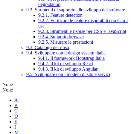
degradation
9.2. Strumenti di supporto allo sviluppo del software
9.2.1. Feature detection
9.2.2. Verificare le feature disponibili con Can I
use
9.2.3. Strumenti e risorse per CSS e JavaScript
9.2.4. Supporto browser
9.2.5. Misurare le prestazioni
9.3. Catalogo del riuso
9.4. Sviluppare con il design system .italia
9.4.1. Il framework Bootstrap Italia
9.4.2. Il kit di sviluppo React
9.4.3. Il kit di sviluppo Angular
9.5. Sviluppare con i modelli di sito e servizi
None
None
A
B
C
D
E
I
M