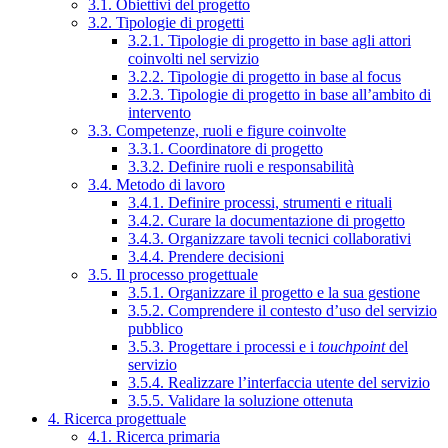
3.1. Obiettivi del progetto
3.2. Tipologie di progetti
3.2.1. Tipologie di progetto in base agli attori
coinvolti nel servizio
3.2.2. Tipologie di progetto in base al focus
3.2.3. Tipologie di progetto in base all’ambito di
intervento
3.3. Competenze, ruoli e figure coinvolte
3.3.1. Coordinatore di progetto
3.3.2. Definire ruoli e responsabilità
3.4. Metodo di lavoro
3.4.1. Definire processi, strumenti e rituali
3.4.2. Curare la documentazione di progetto
3.4.3. Organizzare tavoli tecnici collaborativi
3.4.4. Prendere decisioni
3.5. Il processo progettuale
3.5.1. Organizzare il progetto e la sua gestione
3.5.2. Comprendere il contesto d’uso del servizio
pubblico
3.5.3. Progettare i processi e i
touchpoint
del
servizio
3.5.4. Realizzare l’interfaccia utente del servizio
3.5.5. Validare la soluzione ottenuta
4. Ricerca progettuale
4.1. Ricerca primaria