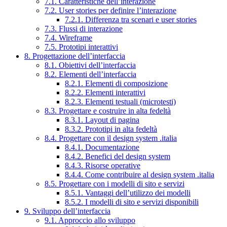
7.1. Caratteristiche dell’interazione
7.2. User stories per definire l’interazione
7.2.1. Differenza tra scenari e user stories
7.3. Flussi di interazione
7.4. Wireframe
7.5. Prototipi interattivi
8. Progettazione dell’interfaccia
8.1. Obiettivi dell’interfaccia
8.2. Elementi dell’interfaccia
8.2.1. Elementi di composizione
8.2.2. Elementi interattivi
8.2.3. Elementi testuali (microtesti)
8.3. Progettare e costruire in alta fedeltà
8.3.1. Layout di pagina
8.3.2. Prototipi in alta fedeltà
8.4. Progettare con il design system .italia
8.4.1. Documentazione
8.4.2. Benefici del design system
8.4.3. Risorse operative
8.4.4. Come contribuire al design system .italia
8.5. Progettare con i modelli di sito e servizi
8.5.1. Vantaggi dell’utilizzo dei modelli
8.5.2. I modelli di sito e servizi disponibili
9. Sviluppo dell’interfaccia
9.1. Approccio allo sviluppo