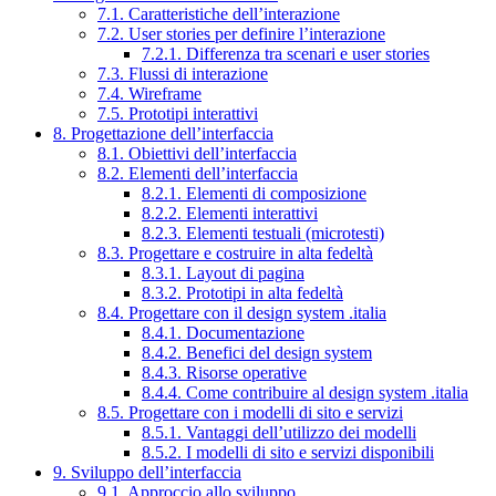
7.1. Caratteristiche dell’interazione
7.2. User stories per definire l’interazione
7.2.1. Differenza tra scenari e user stories
7.3. Flussi di interazione
7.4. Wireframe
7.5. Prototipi interattivi
8. Progettazione dell’interfaccia
8.1. Obiettivi dell’interfaccia
8.2. Elementi dell’interfaccia
8.2.1. Elementi di composizione
8.2.2. Elementi interattivi
8.2.3. Elementi testuali (microtesti)
8.3. Progettare e costruire in alta fedeltà
8.3.1. Layout di pagina
8.3.2. Prototipi in alta fedeltà
8.4. Progettare con il design system .italia
8.4.1. Documentazione
8.4.2. Benefici del design system
8.4.3. Risorse operative
8.4.4. Come contribuire al design system .italia
8.5. Progettare con i modelli di sito e servizi
8.5.1. Vantaggi dell’utilizzo dei modelli
8.5.2. I modelli di sito e servizi disponibili
9. Sviluppo dell’interfaccia
9.1. Approccio allo sviluppo