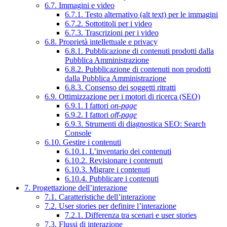
6.7. Immagini e video
6.7.1. Testo alternativo (alt text) per le immagini
6.7.2. Sottotitoli per i video
6.7.3. Trascrizioni per i video
6.8. Proprietà intellettuale e privacy
6.8.1. Pubblicazione di contenuti prodotti dalla
Pubblica Amministrazione
6.8.2. Pubblicazione di contenuti non prodotti
dalla Pubblica Amministrazione
6.8.3. Consenso dei soggetti ritratti
6.9. Ottimizzazione per i motori di ricerca (SEO)
6.9.1. I fattori
on-page
6.9.2. I fattori
off-page
6.9.3. Strumenti di diagnostica SEO: Search
Console
6.10. Gestire i contenuti
6.10.1. L’inventario dei contenuti
6.10.2. Revisionare i contenuti
6.10.3. Migrare i contenuti
6.10.4. Pubblicare i contenuti
7. Progettazione dell’interazione
7.1. Caratteristiche dell’interazione
7.2. User stories per definire l’interazione
7.2.1. Differenza tra scenari e user stories
7.3. Flussi di interazione