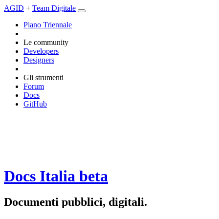
AGID
+
Team Digitale
Piano Triennale
Le community
Developers
Designers
Gli strumenti
Forum
Docs
GitHub
Docs Italia
beta
Documenti pubblici, digitali.