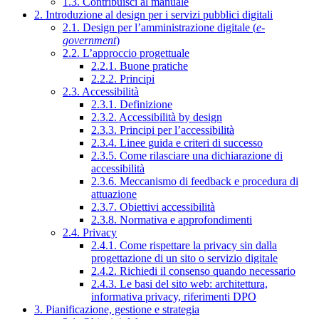
1.3. Contribuisci al manuale
2. Introduzione al design per i servizi pubblici digitali
2.1. Design per l’amministrazione digitale (
e-
government
)
2.2. L’approccio progettuale
2.2.1. Buone pratiche
2.2.2. Principi
2.3. Accessibilità
2.3.1. Definizione
2.3.2. Accessibilità by design
2.3.3. Principi per l’accessibilità
2.3.4. Linee guida e criteri di successo
2.3.5. Come rilasciare una dichiarazione di
accessibilità
2.3.6. Meccanismo di feedback e procedura di
attuazione
2.3.7. Obiettivi accessibilità
2.3.8. Normativa e approfondimenti
2.4. Privacy
2.4.1. Come rispettare la privacy sin dalla
progettazione di un sito o servizio digitale
2.4.2. Richiedi il consenso quando necessario
2.4.3. Le basi del sito web: architettura,
informativa privacy, riferimenti DPO
3. Pianificazione, gestione e strategia