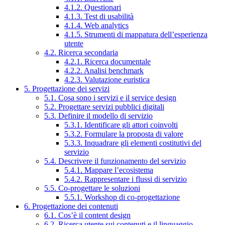
4.1.2. Questionari
4.1.3. Test di usabilità
4.1.4. Web analytics
4.1.5. Strumenti di mappatura dell’esperienza
utente
4.2. Ricerca secondaria
4.2.1. Ricerca documentale
4.2.2. Analisi benchmark
4.2.3. Valutazione euristica
5. Progettazione dei servizi
5.1. Cosa sono i servizi e il service design
5.2. Progettare servizi pubblici digitali
5.3. Definire il modello di servizio
5.3.1. Identificare gli attori coinvolti
5.3.2. Formulare la proposta di valore
5.3.3. Inquadrare gli elementi costitutivi del
servizio
5.4. Descrivere il funzionamento del servizio
5.4.1. Mappare l’ecosistema
5.4.2. Rappresentare i flussi di servizio
5.5. Co-progettare le soluzioni
5.5.1. Workshop di co-progettazione
6. Progettazione dei contenuti
6.1. Cos’è il content design
6.2. Ricerca utente sui contenuti e il linguaggio