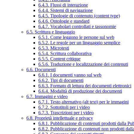
6.4.3. Flussi di interazione
6.4.4. Sistemi di navigazione
6.4.5. Tipologie di contenuto (content type)
6.4.6. Ontologie e standard
6.4.7. Vocabolari controllati e tassonomie
6.5. Scrittura e linguaggio
6.5.1. Come leggono le persone sul web
6.5.2. Le regole per un linguaggio semplice
6.5.3. Microtesti
6.5.4. Scrittura collaborativa
6.5.5. Content critique
6.5.6. Traduzione e localizzazione dei contenuti
6.6. Documenti
6.6.1. I documenti vanno sul web
6.6.2. Tipi di documenti
6.6.3. Formato di lettura dei documenti elettronici
6.6.4. Modalità di produzione dei documenti
6.7. Immagini e video
6.7.1. Testo alternativo (alt text) per le immagini
6.7.2. Sottotitoli per i video
6.7.3. Trascrizioni per i video
6.8. Proprietà intellettuale e privacy
6.8.1. Pubblicazione di contenuti prodotti dalla P
6.8.2. Pubblicazione di contenuti non prodotti dal