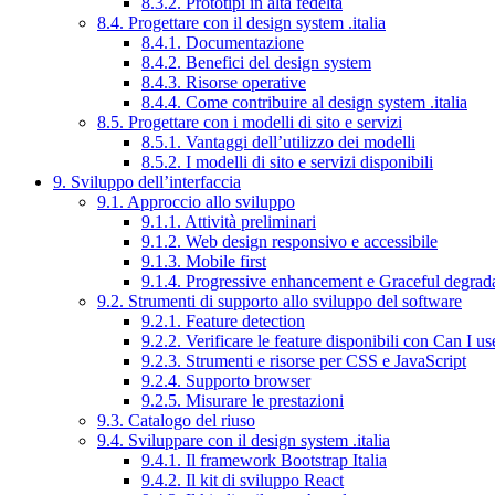
8.3.2. Prototipi in alta fedeltà
8.4. Progettare con il design system .italia
8.4.1. Documentazione
8.4.2. Benefici del design system
8.4.3. Risorse operative
8.4.4. Come contribuire al design system .italia
8.5. Progettare con i modelli di sito e servizi
8.5.1. Vantaggi dell’utilizzo dei modelli
8.5.2. I modelli di sito e servizi disponibili
9. Sviluppo dell’interfaccia
9.1. Approccio allo sviluppo
9.1.1. Attività preliminari
9.1.2. Web design responsivo e accessibile
9.1.3. Mobile first
9.1.4. Progressive enhancement e Graceful degrad
9.2. Strumenti di supporto allo sviluppo del software
9.2.1. Feature detection
9.2.2. Verificare le feature disponibili con Can I us
9.2.3. Strumenti e risorse per CSS e JavaScript
9.2.4. Supporto browser
9.2.5. Misurare le prestazioni
9.3. Catalogo del riuso
9.4. Sviluppare con il design system .italia
9.4.1. Il framework Bootstrap Italia
9.4.2. Il kit di sviluppo React