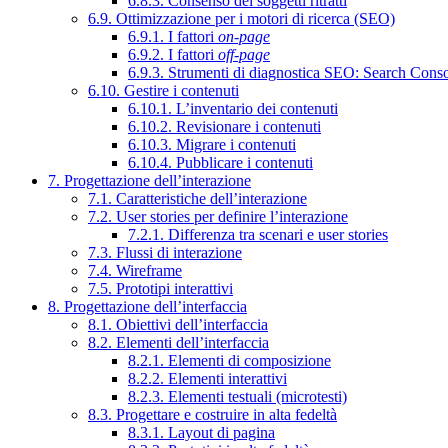
6.8.3. Consenso dei soggetti ritratti
6.9. Ottimizzazione per i motori di ricerca (SEO)
6.9.1. I fattori
on-page
6.9.2. I fattori
off-page
6.9.3. Strumenti di diagnostica SEO: Search Cons
6.10. Gestire i contenuti
6.10.1. L’inventario dei contenuti
6.10.2. Revisionare i contenuti
6.10.3. Migrare i contenuti
6.10.4. Pubblicare i contenuti
7. Progettazione dell’interazione
7.1. Caratteristiche dell’interazione
7.2. User stories per definire l’interazione
7.2.1. Differenza tra scenari e user stories
7.3. Flussi di interazione
7.4. Wireframe
7.5. Prototipi interattivi
8. Progettazione dell’interfaccia
8.1. Obiettivi dell’interfaccia
8.2. Elementi dell’interfaccia
8.2.1. Elementi di composizione
8.2.2. Elementi interattivi
8.2.3. Elementi testuali (microtesti)
8.3. Progettare e costruire in alta fedeltà
8.3.1. Layout di pagina