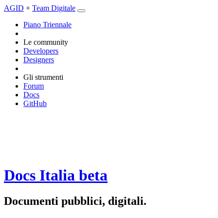
AGID
+
Team Digitale
Piano Triennale
Le community
Developers
Designers
Gli strumenti
Forum
Docs
GitHub
Docs Italia
beta
Documenti pubblici, digitali.