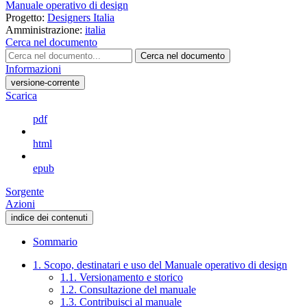
Manuale operativo di design
Progetto:
Designers Italia
Amministrazione:
italia
Cerca nel documento
Cerca nel documento
Informazioni
versione-corrente
Scarica
pdf
html
epub
Sorgente
Azioni
indice dei contenuti
Sommario
1. Scopo, destinatari e uso del Manuale operativo di design
1.1. Versionamento e storico
1.2. Consultazione del manuale
1.3. Contribuisci al manuale