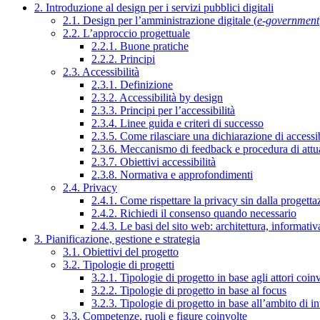
2. Introduzione al design per i servizi pubblici digitali
2.1. Design per l’amministrazione digitale (
e-government
2.2. L’approccio progettuale
2.2.1. Buone pratiche
2.2.2. Principi
2.3. Accessibilità
2.3.1. Definizione
2.3.2. Accessibilità by design
2.3.3. Principi per l’accessibilità
2.3.4. Linee guida e criteri di successo
2.3.5. Come rilasciare una dichiarazione di accessib
2.3.6. Meccanismo di feedback e procedura di attu
2.3.7. Obiettivi accessibilità
2.3.8. Normativa e approfondimenti
2.4. Privacy
2.4.1. Come rispettare la privacy sin dalla progettaz
2.4.2. Richiedi il consenso quando necessario
2.4.3. Le basi del sito web: architettura, informati
3. Pianificazione, gestione e strategia
3.1. Obiettivi del progetto
3.2. Tipologie di progetti
3.2.1. Tipologie di progetto in base agli attori coinv
3.2.2. Tipologie di progetto in base al focus
3.2.3. Tipologie di progetto in base all’ambito di i
3.3. Competenze, ruoli e figure coinvolte