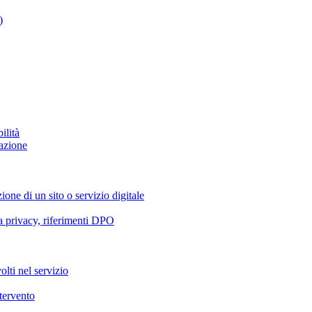
)
ilità
azione
ione di un sito o servizio digitale
va privacy, riferimenti DPO
olti nel servizio
ntervento