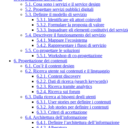
5.1. Cosa sono i servizi e il service design
5.2. Progettare servizi pubblici digitali
5.3. Definire il modello di servizio
5.3.1. Identificare gli attori coinvolti
5.3.2. Formulare la proposta di valore
5.3.3. Inquadrare gli elementi costitutivi del serviz
5.4. Descrivere il funzionamento del servizio
5.4.1. Mappare l’ecosistema
5.4.2. Rappresentare i flussi di servizio
5.5. Co-progettare le soluzioni
5.5.1. Workshop di co-progettazione
6. Progettazione dei contenuti
6.1. Cos’è il content design
6.2. Ricerca utente sui contenuti e il linguaggio
6.2.1. Content discovery
6.2.2. Dati di ricerca (search keywords)
6.2.3. Ricerca tramite analytics
6.2.4. Ricerca sui forum
6.3. Dalla ricerca ai bisogni degli utenti
6.3.1. User stories per definire i contenuti
6.3.2. Job stories per definire i contenuti
6.3.3. Criteri di accettazione
6.4. Architettura dell’informazione
6.4.1. Definire l’architettura dell’informazione
6.4.2. Alberatura