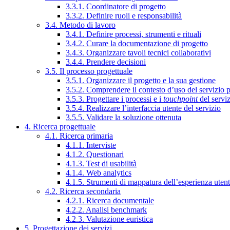
3.3.1. Coordinatore di progetto
3.3.2. Definire ruoli e responsabilità
3.4. Metodo di lavoro
3.4.1. Definire processi, strumenti e rituali
3.4.2. Curare la documentazione di progetto
3.4.3. Organizzare tavoli tecnici collaborativi
3.4.4. Prendere decisioni
3.5. Il processo progettuale
3.5.1. Organizzare il progetto e la sua gestione
3.5.2. Comprendere il contesto d’uso del servizio 
3.5.3. Progettare i processi e i
touchpoint
del servi
3.5.4. Realizzare l’interfaccia utente del servizio
3.5.5. Validare la soluzione ottenuta
4. Ricerca progettuale
4.1. Ricerca primaria
4.1.1. Interviste
4.1.2. Questionari
4.1.3. Test di usabilità
4.1.4. Web analytics
4.1.5. Strumenti di mappatura dell’esperienza uten
4.2. Ricerca secondaria
4.2.1. Ricerca documentale
4.2.2. Analisi benchmark
4.2.3. Valutazione euristica
5. Progettazione dei servizi