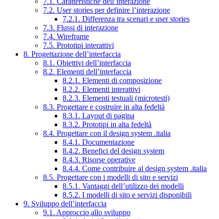
7.1. Caratteristiche dell’interazione
7.2. User stories per definire l’interazione
7.2.1. Differenza tra scenari e user stories
7.3. Flussi di interazione
7.4. Wireframe
7.5. Prototipi interattivi
8. Progettazione dell’interfaccia
8.1. Obiettivi dell’interfaccia
8.2. Elementi dell’interfaccia
8.2.1. Elementi di composizione
8.2.2. Elementi interattivi
8.2.3. Elementi testuali (microtesti)
8.3. Progettare e costruire in alta fedeltà
8.3.1. Layout di pagina
8.3.2. Prototipi in alta fedeltà
8.4. Progettare con il design system .italia
8.4.1. Documentazione
8.4.2. Benefici del design system
8.4.3. Risorse operative
8.4.4. Come contribuire al design system .italia
8.5. Progettare con i modelli di sito e servizi
8.5.1. Vantaggi dell’utilizzo dei modelli
8.5.2. I modelli di sito e servizi disponibili
9. Sviluppo dell’interfaccia
9.1. Approccio allo sviluppo