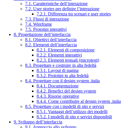
7.1. Caratteristiche dell’interazione
7.2. User stories per definire l’interazione
7.2.1. Differenza tra scenari e user stories
7.3. Flussi di interazione
7.4. Wireframe
7.5. Prototipi interattivi
8. Progettazione dell’interfaccia
8.1. Obiettivi dell’interfaccia
8.2. Elementi dell’interfaccia
8.2.1. Elementi di composizione
8.2.2. Elementi interattivi
8.2.3. Elementi testuali (microtesti)
8.3. Progettare e costruire in alta fedeltà
8.3.1. Layout di pagina
8.3.2. Prototipi in alta fedeltà
8.4. Progettare con il design system .italia
8.4.1. Documentazione
8.4.2. Benefici del design system
8.4.3. Risorse operative
8.4.4. Come contribuire al design system .italia
8.5. Progettare con i modelli di sito e servizi
8.5.1. Vantaggi dell’utilizzo dei modelli
8.5.2. I modelli di sito e servizi disponibili
9. Sviluppo dell’interfaccia
9.1. Approccio allo sviluppo