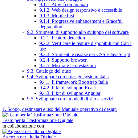
9.1.1. Attività preliminari
9.1.2. Web design responsivo e accessibile
9.1.3. Mobile first
9.1.4. Progressive enhancement e Graceful
degradation
9.2. Strumenti di supporto allo sviluppo del software
9.2.1. Feature detection
9.2.2. Verificare le feature disponibili con Can I
use
9.2.3. Strumenti e risorse per CSS e JavaScript
9.2.4. Supporto browser
9.2.5. Misurare le prestazioni
9.3. Catalogo del riuso
9.4. Sviluppare con il design system .italia
9.4.1. Il framework Bootstrap Italia
9.4.2. Il kit di sviluppo React
9.4.3. Il kit di sviluppo Angular
9.5. Sviluppare con i modelli di sito e servizi
1. Scopo, destinatari e uso del Manuale operativo di design
Team per la Trasformazione Digitale
in collaborazione con
Agenzia per l'Italia Digitale