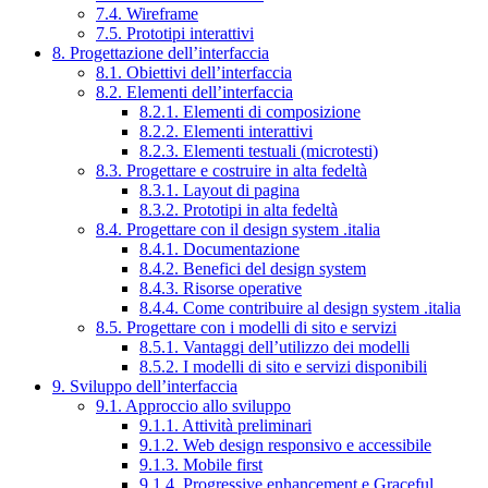
7.4. Wireframe
7.5. Prototipi interattivi
8. Progettazione dell’interfaccia
8.1. Obiettivi dell’interfaccia
8.2. Elementi dell’interfaccia
8.2.1. Elementi di composizione
8.2.2. Elementi interattivi
8.2.3. Elementi testuali (microtesti)
8.3. Progettare e costruire in alta fedeltà
8.3.1. Layout di pagina
8.3.2. Prototipi in alta fedeltà
8.4. Progettare con il design system .italia
8.4.1. Documentazione
8.4.2. Benefici del design system
8.4.3. Risorse operative
8.4.4. Come contribuire al design system .italia
8.5. Progettare con i modelli di sito e servizi
8.5.1. Vantaggi dell’utilizzo dei modelli
8.5.2. I modelli di sito e servizi disponibili
9. Sviluppo dell’interfaccia
9.1. Approccio allo sviluppo
9.1.1. Attività preliminari
9.1.2. Web design responsivo e accessibile
9.1.3. Mobile first
9.1.4. Progressive enhancement e Graceful