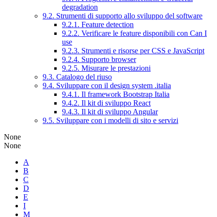
degradation
9.2. Strumenti di supporto allo sviluppo del software
9.2.1. Feature detection
9.2.2. Verificare le feature disponibili con Can I
use
9.2.3. Strumenti e risorse per CSS e JavaScript
9.2.4. Supporto browser
9.2.5. Misurare le prestazioni
9.3. Catalogo del riuso
9.4. Sviluppare con il design system .italia
9.4.1. Il framework Bootstrap Italia
9.4.2. Il kit di sviluppo React
9.4.3. Il kit di sviluppo Angular
9.5. Sviluppare con i modelli di sito e servizi
None
None
A
B
C
D
E
I
M