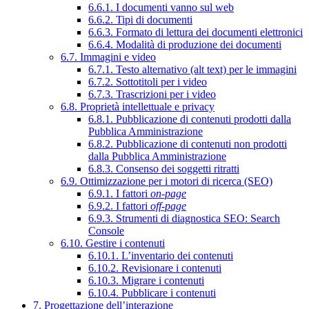
6.6.1. I documenti vanno sul web
6.6.2. Tipi di documenti
6.6.3. Formato di lettura dei documenti elettronici
6.6.4. Modalità di produzione dei documenti
6.7. Immagini e video
6.7.1. Testo alternativo (alt text) per le immagini
6.7.2. Sottotitoli per i video
6.7.3. Trascrizioni per i video
6.8. Proprietà intellettuale e privacy
6.8.1. Pubblicazione di contenuti prodotti dalla
Pubblica Amministrazione
6.8.2. Pubblicazione di contenuti non prodotti
dalla Pubblica Amministrazione
6.8.3. Consenso dei soggetti ritratti
6.9. Ottimizzazione per i motori di ricerca (SEO)
6.9.1. I fattori
on-page
6.9.2. I fattori
off-page
6.9.3. Strumenti di diagnostica SEO: Search
Console
6.10. Gestire i contenuti
6.10.1. L’inventario dei contenuti
6.10.2. Revisionare i contenuti
6.10.3. Migrare i contenuti
6.10.4. Pubblicare i contenuti
7. Progettazione dell’interazione