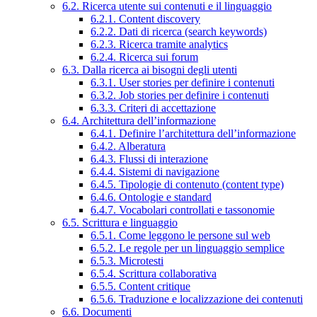
6.2. Ricerca utente sui contenuti e il linguaggio
6.2.1. Content discovery
6.2.2. Dati di ricerca (search keywords)
6.2.3. Ricerca tramite analytics
6.2.4. Ricerca sui forum
6.3. Dalla ricerca ai bisogni degli utenti
6.3.1. User stories per definire i contenuti
6.3.2. Job stories per definire i contenuti
6.3.3. Criteri di accettazione
6.4. Architettura dell’informazione
6.4.1. Definire l’architettura dell’informazione
6.4.2. Alberatura
6.4.3. Flussi di interazione
6.4.4. Sistemi di navigazione
6.4.5. Tipologie di contenuto (content type)
6.4.6. Ontologie e standard
6.4.7. Vocabolari controllati e tassonomie
6.5. Scrittura e linguaggio
6.5.1. Come leggono le persone sul web
6.5.2. Le regole per un linguaggio semplice
6.5.3. Microtesti
6.5.4. Scrittura collaborativa
6.5.5. Content critique
6.5.6. Traduzione e localizzazione dei contenuti
6.6. Documenti