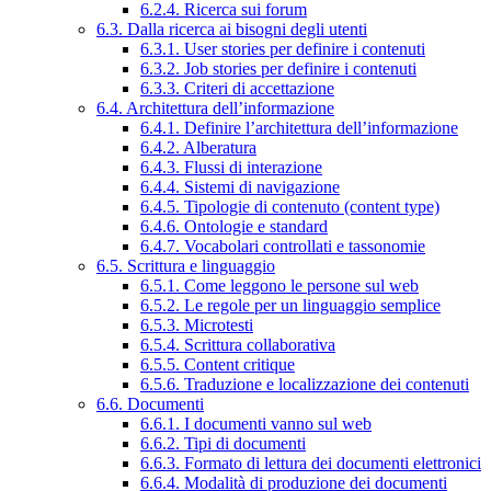
6.2.4. Ricerca sui forum
6.3. Dalla ricerca ai bisogni degli utenti
6.3.1. User stories per definire i contenuti
6.3.2. Job stories per definire i contenuti
6.3.3. Criteri di accettazione
6.4. Architettura dell’informazione
6.4.1. Definire l’architettura dell’informazione
6.4.2. Alberatura
6.4.3. Flussi di interazione
6.4.4. Sistemi di navigazione
6.4.5. Tipologie di contenuto (content type)
6.4.6. Ontologie e standard
6.4.7. Vocabolari controllati e tassonomie
6.5. Scrittura e linguaggio
6.5.1. Come leggono le persone sul web
6.5.2. Le regole per un linguaggio semplice
6.5.3. Microtesti
6.5.4. Scrittura collaborativa
6.5.5. Content critique
6.5.6. Traduzione e localizzazione dei contenuti
6.6. Documenti
6.6.1. I documenti vanno sul web
6.6.2. Tipi di documenti
6.6.3. Formato di lettura dei documenti elettronici
6.6.4. Modalità di produzione dei documenti