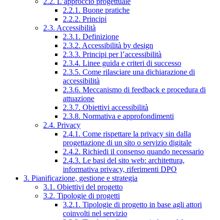
2.2. L’approccio progettuale
2.2.1. Buone pratiche
2.2.2. Principi
2.3. Accessibilità
2.3.1. Definizione
2.3.2. Accessibilità by design
2.3.3. Principi per l’accessibilità
2.3.4. Linee guida e criteri di successo
2.3.5. Come rilasciare una dichiarazione di
accessibilità
2.3.6. Meccanismo di feedback e procedura di
attuazione
2.3.7. Obiettivi accessibilità
2.3.8. Normativa e approfondimenti
2.4. Privacy
2.4.1. Come rispettare la privacy sin dalla
progettazione di un sito o servizio digitale
2.4.2. Richiedi il consenso quando necessario
2.4.3. Le basi del sito web: architettura,
informativa privacy, riferimenti DPO
3. Pianificazione, gestione e strategia
3.1. Obiettivi del progetto
3.2. Tipologie di progetti
3.2.1. Tipologie di progetto in base agli attori
coinvolti nel servizio