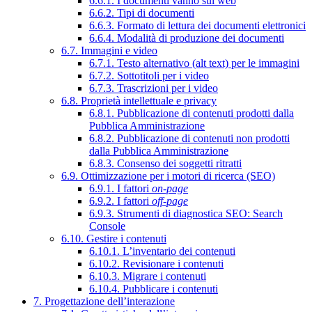
6.6.1. I documenti vanno sul web
6.6.2. Tipi di documenti
6.6.3. Formato di lettura dei documenti elettronici
6.6.4. Modalità di produzione dei documenti
6.7. Immagini e video
6.7.1. Testo alternativo (alt text) per le immagini
6.7.2. Sottotitoli per i video
6.7.3. Trascrizioni per i video
6.8. Proprietà intellettuale e privacy
6.8.1. Pubblicazione di contenuti prodotti dalla
Pubblica Amministrazione
6.8.2. Pubblicazione di contenuti non prodotti
dalla Pubblica Amministrazione
6.8.3. Consenso dei soggetti ritratti
6.9. Ottimizzazione per i motori di ricerca (SEO)
6.9.1. I fattori
on-page
6.9.2. I fattori
off-page
6.9.3. Strumenti di diagnostica SEO: Search
Console
6.10. Gestire i contenuti
6.10.1. L’inventario dei contenuti
6.10.2. Revisionare i contenuti
6.10.3. Migrare i contenuti
6.10.4. Pubblicare i contenuti
7. Progettazione dell’interazione