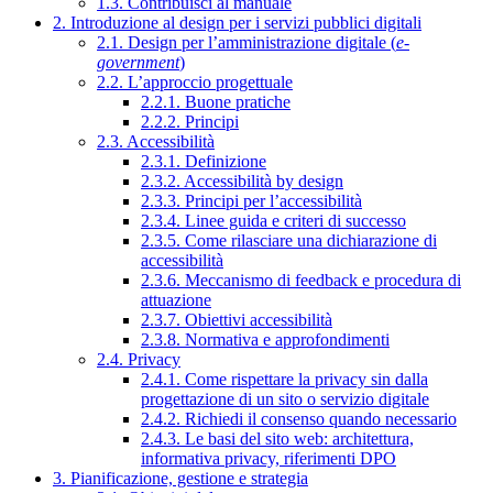
1.3. Contribuisci al manuale
2. Introduzione al design per i servizi pubblici digitali
2.1. Design per l’amministrazione digitale (
e-
government
)
2.2. L’approccio progettuale
2.2.1. Buone pratiche
2.2.2. Principi
2.3. Accessibilità
2.3.1. Definizione
2.3.2. Accessibilità by design
2.3.3. Principi per l’accessibilità
2.3.4. Linee guida e criteri di successo
2.3.5. Come rilasciare una dichiarazione di
accessibilità
2.3.6. Meccanismo di feedback e procedura di
attuazione
2.3.7. Obiettivi accessibilità
2.3.8. Normativa e approfondimenti
2.4. Privacy
2.4.1. Come rispettare la privacy sin dalla
progettazione di un sito o servizio digitale
2.4.2. Richiedi il consenso quando necessario
2.4.3. Le basi del sito web: architettura,
informativa privacy, riferimenti DPO
3. Pianificazione, gestione e strategia