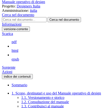
Manuale operativo di design
Progetto:
Designers Italia
Amministrazione:
italia
Cerca nel documento
Cerca nel documento
Informazioni
versione-corrente
Scarica
pdf
html
epub
Sorgente
Azioni
indice dei contenuti
Sommario
1. Scopo, destinatari e uso del Manuale operativo di design
1.1. Versionamento e storico
1.2. Consultazione del manuale
1.3. Contribuisci al manuale