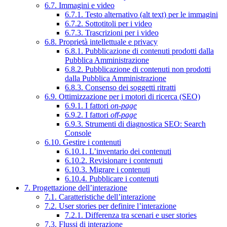
6.7. Immagini e video
6.7.1. Testo alternativo (alt text) per le immagini
6.7.2. Sottotitoli per i video
6.7.3. Trascrizioni per i video
6.8. Proprietà intellettuale e privacy
6.8.1. Pubblicazione di contenuti prodotti dalla
Pubblica Amministrazione
6.8.2. Pubblicazione di contenuti non prodotti
dalla Pubblica Amministrazione
6.8.3. Consenso dei soggetti ritratti
6.9. Ottimizzazione per i motori di ricerca (SEO)
6.9.1. I fattori
on-page
6.9.2. I fattori
off-page
6.9.3. Strumenti di diagnostica SEO: Search
Console
6.10. Gestire i contenuti
6.10.1. L’inventario dei contenuti
6.10.2. Revisionare i contenuti
6.10.3. Migrare i contenuti
6.10.4. Pubblicare i contenuti
7. Progettazione dell’interazione
7.1. Caratteristiche dell’interazione
7.2. User stories per definire l’interazione
7.2.1. Differenza tra scenari e user stories
7.3. Flussi di interazione