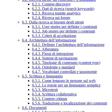
6.2.1. Content discovery
6.2.2. Dati di ricerca (search keywords)
6.2.3. Ricerca tramite analytics
6.2.4. Ricerca sui forum
6.3. Dalla ricerca ai bisogni degli utenti
6.3.1. User stories per definire i contenuti
6.3.2. Job stories per definire i contenuti
6.3.3. Criteri di accettazione
6.4. Architettura dell’informazione
6.4.1. Definire l’architettura dell’informazione
6.4.2. Alberatura
6.4.3. Flussi di interazione
6.4.4. Sistemi di navigazione
6.4.5. Tipologie di contenuto (content type)
6.4.6. Ontologie e standard
6.4.7. Vocabolari controllati e tassonomie
6.5. Scrittura e linguaggio
6.5.1. Come leggono le persone sul web
6.5.2. Le regole per un linguaggio semplice
6.5.3. Microtesti
6.5.4. Scrittura collaborativa
6.5.5. Content critique
6.5.6. Traduzione e localizzazione dei contenuti
6.6. Documenti