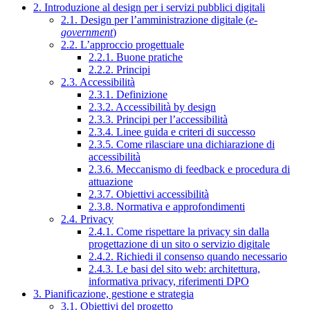
2. Introduzione al design per i servizi pubblici digitali
2.1. Design per l’amministrazione digitale (
e-
government
)
2.2. L’approccio progettuale
2.2.1. Buone pratiche
2.2.2. Principi
2.3. Accessibilità
2.3.1. Definizione
2.3.2. Accessibilità by design
2.3.3. Principi per l’accessibilità
2.3.4. Linee guida e criteri di successo
2.3.5. Come rilasciare una dichiarazione di
accessibilità
2.3.6. Meccanismo di feedback e procedura di
attuazione
2.3.7. Obiettivi accessibilità
2.3.8. Normativa e approfondimenti
2.4. Privacy
2.4.1. Come rispettare la privacy sin dalla
progettazione di un sito o servizio digitale
2.4.2. Richiedi il consenso quando necessario
2.4.3. Le basi del sito web: architettura,
informativa privacy, riferimenti DPO
3. Pianificazione, gestione e strategia
3.1. Obiettivi del progetto