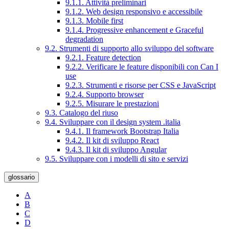
9.1.1. Attività preliminari
9.1.2. Web design responsivo e accessibile
9.1.3. Mobile first
9.1.4. Progressive enhancement e Graceful
degradation
9.2. Strumenti di supporto allo sviluppo del software
9.2.1. Feature detection
9.2.2. Verificare le feature disponibili con Can I
use
9.2.3. Strumenti e risorse per CSS e JavaScript
9.2.4. Supporto browser
9.2.5. Misurare le prestazioni
9.3. Catalogo del riuso
9.4. Sviluppare con il design system .italia
9.4.1. Il framework Bootstrap Italia
9.4.2. Il kit di sviluppo React
9.4.3. Il kit di sviluppo Angular
9.5. Sviluppare con i modelli di sito e servizi
glossario
A
B
C
D