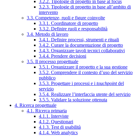
3.2.2. Tipologie di progetto in base al focus
3.2.3. Tipologie di progetto in base all’ambito di
intervento
3.3. Competenze, ruoli e figure coinvolte
3.3.1. Coordinatore di progetto
3.3.2. Definire ruoli e responsabilità
3.4. Metodo di lavoro
3.4.1. Definire processi, strumenti e rituali
3.4.2. Curare la documentazione di progetto
3.4.3. Organizzare tavoli tecnici collaborativi
3.4.4. Prendere decisioni
3.5. Il processo progettuale
3.5.1. Organizzare il progetto e la sua gestione
3.5.2. Comprendere il contesto d’uso del servizio
pubblico
3.5.3. Progettare i processi e i
touchpoint
del
servizio
3.5.4. Realizzare l’interfaccia utente del servizio
3.5.5. Validare la soluzione ottenuta
4. Ricerca progettuale
4.1. Ricerca primaria
4.1.1. Interviste
4.1.2. Questionari
4.1.3. Test di usabilità
4.1.4. Web analytics