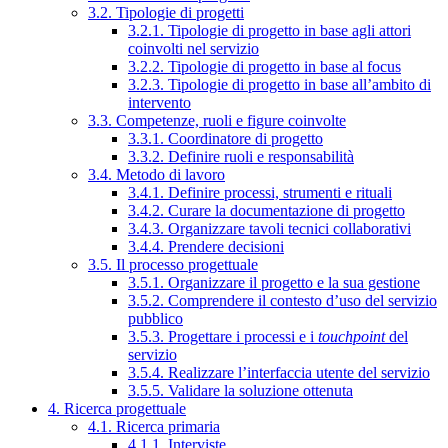
3.2. Tipologie di progetti
3.2.1. Tipologie di progetto in base agli attori
coinvolti nel servizio
3.2.2. Tipologie di progetto in base al focus
3.2.3. Tipologie di progetto in base all’ambito di
intervento
3.3. Competenze, ruoli e figure coinvolte
3.3.1. Coordinatore di progetto
3.3.2. Definire ruoli e responsabilità
3.4. Metodo di lavoro
3.4.1. Definire processi, strumenti e rituali
3.4.2. Curare la documentazione di progetto
3.4.3. Organizzare tavoli tecnici collaborativi
3.4.4. Prendere decisioni
3.5. Il processo progettuale
3.5.1. Organizzare il progetto e la sua gestione
3.5.2. Comprendere il contesto d’uso del servizio
pubblico
3.5.3. Progettare i processi e i
touchpoint
del
servizio
3.5.4. Realizzare l’interfaccia utente del servizio
3.5.5. Validare la soluzione ottenuta
4. Ricerca progettuale
4.1. Ricerca primaria
4.1.1. Interviste