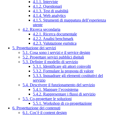
4.1.1. Interviste
4.1.2. Questionari
4.1.3. Test di usabilità
4.1.4. Web analytics
4.1.5. Strumenti di mappatura dell’esperienza
utente
4.2. Ricerca secondaria
4.2.1. Ricerca documentale
4.2.2. Analisi benchmark
4.2.3. Valutazione euristica
5. Progettazione dei servizi
5.1. Cosa sono i servizi e il service design
5.2. Progettare servizi pubblici digitali
5.3. Definire il modello di servizio
5.3.1. Identificare gli attori coinvolti
5.3.2. Formulare la proposta di valore
5.3.3. Inquadrare gli elementi costitutivi del
servizio
5.4. Descrivere il funzionamento del servizio
5.4.1. Mappare l’ecosistema
5.4.2. Rappresentare i flussi di servizio
5.5. Co-progettare le soluzioni
5.5.1. Workshop di co-progettazione
6. Progettazione dei contenuti
6.1. Cos’è il content design