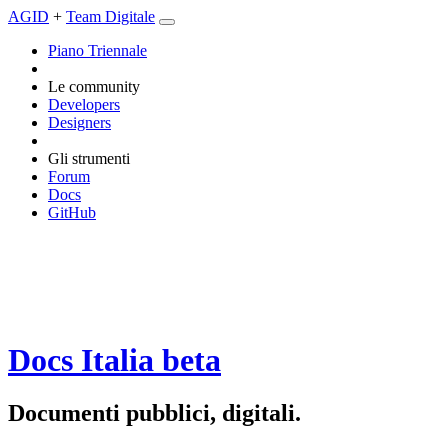
AGID
+
Team Digitale
Piano Triennale
Le community
Developers
Designers
Gli strumenti
Forum
Docs
GitHub
Docs Italia
beta
Documenti pubblici, digitali.