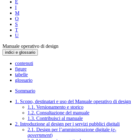
E
I
M
O
S
T
U
Manuale operativo di design
indici e glossario
contenuti
figure
tabelle
glossario
Sommario
1. Scopo, destinatari e uso del Manuale operativo di design
1.1. Versionamento e storico
1.2. Consultazione del manuale
1.3. Contribuisci al manuale
2. Introduzione al design per i servizi pubblici digitali
2.1. Design per l’amministrazione digitale (
e-
government
)