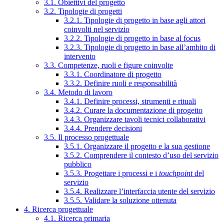
3.1. Obiettivi del progetto
3.2. Tipologie di progetti
3.2.1. Tipologie di progetto in base agli attori
coinvolti nel servizio
3.2.2. Tipologie di progetto in base al focus
3.2.3. Tipologie di progetto in base all’ambito di
intervento
3.3. Competenze, ruoli e figure coinvolte
3.3.1. Coordinatore di progetto
3.3.2. Definire ruoli e responsabilità
3.4. Metodo di lavoro
3.4.1. Definire processi, strumenti e rituali
3.4.2. Curare la documentazione di progetto
3.4.3. Organizzare tavoli tecnici collaborativi
3.4.4. Prendere decisioni
3.5. Il processo progettuale
3.5.1. Organizzare il progetto e la sua gestione
3.5.2. Comprendere il contesto d’uso del servizio
pubblico
3.5.3. Progettare i processi e i
touchpoint
del
servizio
3.5.4. Realizzare l’interfaccia utente del servizio
3.5.5. Validare la soluzione ottenuta
4. Ricerca progettuale
4.1. Ricerca primaria