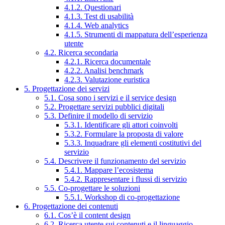
4.1.2. Questionari
4.1.3. Test di usabilità
4.1.4. Web analytics
4.1.5. Strumenti di mappatura dell’esperienza
utente
4.2. Ricerca secondaria
4.2.1. Ricerca documentale
4.2.2. Analisi benchmark
4.2.3. Valutazione euristica
5. Progettazione dei servizi
5.1. Cosa sono i servizi e il service design
5.2. Progettare servizi pubblici digitali
5.3. Definire il modello di servizio
5.3.1. Identificare gli attori coinvolti
5.3.2. Formulare la proposta di valore
5.3.3. Inquadrare gli elementi costitutivi del
servizio
5.4. Descrivere il funzionamento del servizio
5.4.1. Mappare l’ecosistema
5.4.2. Rappresentare i flussi di servizio
5.5. Co-progettare le soluzioni
5.5.1. Workshop di co-progettazione
6. Progettazione dei contenuti
6.1. Cos’è il content design
6.2. Ricerca utente sui contenuti e il linguaggio