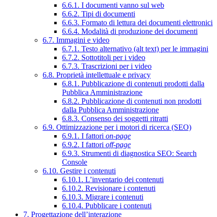
6.6.1. I documenti vanno sul web
6.6.2. Tipi di documenti
6.6.3. Formato di lettura dei documenti elettronici
6.6.4. Modalità di produzione dei documenti
6.7. Immagini e video
6.7.1. Testo alternativo (alt text) per le immagini
6.7.2. Sottotitoli per i video
6.7.3. Trascrizioni per i video
6.8. Proprietà intellettuale e privacy
6.8.1. Pubblicazione di contenuti prodotti dalla
Pubblica Amministrazione
6.8.2. Pubblicazione di contenuti non prodotti
dalla Pubblica Amministrazione
6.8.3. Consenso dei soggetti ritratti
6.9. Ottimizzazione per i motori di ricerca (SEO)
6.9.1. I fattori
on-page
6.9.2. I fattori
off-page
6.9.3. Strumenti di diagnostica SEO: Search
Console
6.10. Gestire i contenuti
6.10.1. L’inventario dei contenuti
6.10.2. Revisionare i contenuti
6.10.3. Migrare i contenuti
6.10.4. Pubblicare i contenuti
7. Progettazione dell’interazione