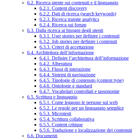
6.2. Ricerca utente sui contenuti e il linguaggio
6.2.1. Content discovery
6.2.2. Dati di ricerca (search keywords)
6.2.3. Ricerca tramite analytics
6.2.4. Ricerca sui forum
6.3. Dalla ricerca ai bisogni degli utenti
6.3.1. User stories per definire i contenuti
6.3.2. Job stories per definire i contenuti
6.3.3. Criteri di accettazione
6.4. Architettura dell’informazione
6.4.1. Definire l’architettura dell’informazione
6.4.2. Alberatura
6.4.3. Flussi di interazione
6.4.4. Sistemi di navigazione
6.4.5. Tipologie di contenuto (content type)
6.4.6. Ontologie e standard
6.4.7. Vocabolari controllati e tassonomie
6.5. Scrittura e linguaggio
6.5.1. Come leggono le persone sul web
6.5.2. Le regole per un linguaggio semplice
6.5.3. Microtesti
6.5.4. Scrittura collaborativa
6.5.5. Content critique
6.5.6. Traduzione e localizzazione dei contenuti
6.6. Documenti