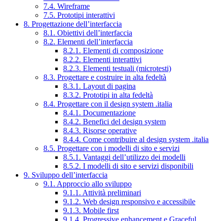
7.4. Wireframe
7.5. Prototipi interattivi
8. Progettazione dell’interfaccia
8.1. Obiettivi dell’interfaccia
8.2. Elementi dell’interfaccia
8.2.1. Elementi di composizione
8.2.2. Elementi interattivi
8.2.3. Elementi testuali (microtesti)
8.3. Progettare e costruire in alta fedeltà
8.3.1. Layout di pagina
8.3.2. Prototipi in alta fedeltà
8.4. Progettare con il design system .italia
8.4.1. Documentazione
8.4.2. Benefici del design system
8.4.3. Risorse operative
8.4.4. Come contribuire al design system .italia
8.5. Progettare con i modelli di sito e servizi
8.5.1. Vantaggi dell’utilizzo dei modelli
8.5.2. I modelli di sito e servizi disponibili
9. Sviluppo dell’interfaccia
9.1. Approccio allo sviluppo
9.1.1. Attività preliminari
9.1.2. Web design responsivo e accessibile
9.1.3. Mobile first
9.1.4. Progressive enhancement e Graceful