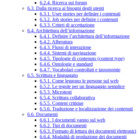
6.2.4. Ricerca sui forum
6.3. Dalla ricerca ai bisogni degli utenti
6.3.1. User stories per definire i contenuti
6.3.2. Job stories per definire i contenuti
6.3.3. Criteri di accettazione
6.4. Architettura dell’informazione
6.4.1. Definire l’architettura dell’informazione
6.4.2. Alberatura
6.4.3. Flussi di interazione
6.4.4. Sistemi di navigazione
6.4.5. Tipologie di contenuto (content type)
6.4.6. Ontologie e standard
6.4.7. Vocabolari controllati e tassonomie
6.5. Scrittura e linguaggio
6.5.1. Come leggono le persone sul web
6.5.2. Le regole per un linguaggio semplice
6.5.3. Microtesti
6.5.4. Scrittura collaborativa
6.5.5. Content critique
6.5.6. Traduzione e localizzazione dei contenuti
6.6. Documenti
6.6.1. I documenti vanno sul web
6.6.2. Tipi di documenti
6.6.3. Formato di lettura dei documenti elettronici
6.6.4. Modalità di produzione dei documenti