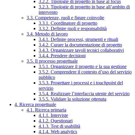
3.2.2. Tipologie di progetto in base al focus
3.2.3. Tipologie di progetto in base all’ambito di
intervento
3.3. Competenze, ruoli e figure coinvolte
3.3.1. Coordinatore di progetto
3.3.2. Definire ruoli e responsabilità
3.4. Metodo di lavoro
3.4.1. Definire processi, strumenti e rituali
3.4.2. Curare la documentazione di progetto
3.4.3. Organizzare tavoli tecnici collaborativi
3.4.4. Prendere decisioni
3.5. Il processo progettuale
3.5.1. Organizzare il progetto e la sua gestione
3.5.2. Comprendere il contesto d’uso del servizio
pubblico
3.5.3. Progettare i processi e i
touchpoint
del
servizio
3.5.4. Realizzare l’interfaccia utente del servizio
3.5.5. Validare la soluzione ottenuta
4. Ricerca progettuale
4.1. Ricerca primaria
4.1.1. Interviste
4.1.2. Questionari
4.1.3. Test di usabilità
4.1.4. Web analytics