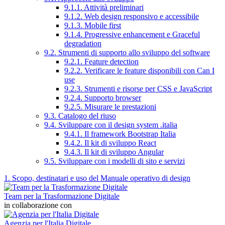
9.1.1. Attività preliminari
9.1.2. Web design responsivo e accessibile
9.1.3. Mobile first
9.1.4. Progressive enhancement e Graceful
degradation
9.2. Strumenti di supporto allo sviluppo del software
9.2.1. Feature detection
9.2.2. Verificare le feature disponibili con Can I
use
9.2.3. Strumenti e risorse per CSS e JavaScript
9.2.4. Supporto browser
9.2.5. Misurare le prestazioni
9.3. Catalogo del riuso
9.4. Sviluppare con il design system .italia
9.4.1. Il framework Bootstrap Italia
9.4.2. Il kit di sviluppo React
9.4.3. Il kit di sviluppo Angular
9.5. Sviluppare con i modelli di sito e servizi
1. Scopo, destinatari e uso del Manuale operativo di design
Team per la Trasformazione Digitale
in collaborazione con
Agenzia per l'Italia Digitale