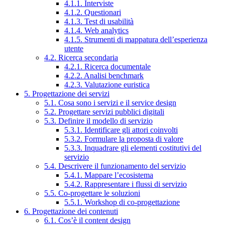
4.1.1. Interviste
4.1.2. Questionari
4.1.3. Test di usabilità
4.1.4. Web analytics
4.1.5. Strumenti di mappatura dell’esperienza
utente
4.2. Ricerca secondaria
4.2.1. Ricerca documentale
4.2.2. Analisi benchmark
4.2.3. Valutazione euristica
5. Progettazione dei servizi
5.1. Cosa sono i servizi e il service design
5.2. Progettare servizi pubblici digitali
5.3. Definire il modello di servizio
5.3.1. Identificare gli attori coinvolti
5.3.2. Formulare la proposta di valore
5.3.3. Inquadrare gli elementi costitutivi del
servizio
5.4. Descrivere il funzionamento del servizio
5.4.1. Mappare l’ecosistema
5.4.2. Rappresentare i flussi di servizio
5.5. Co-progettare le soluzioni
5.5.1. Workshop di co-progettazione
6. Progettazione dei contenuti
6.1. Cos’è il content design