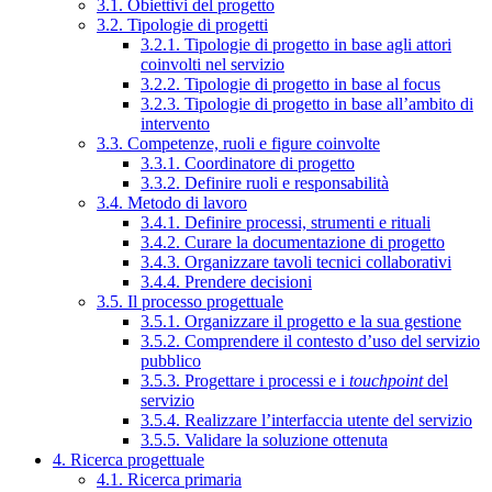
3.1. Obiettivi del progetto
3.2. Tipologie di progetti
3.2.1. Tipologie di progetto in base agli attori
coinvolti nel servizio
3.2.2. Tipologie di progetto in base al focus
3.2.3. Tipologie di progetto in base all’ambito di
intervento
3.3. Competenze, ruoli e figure coinvolte
3.3.1. Coordinatore di progetto
3.3.2. Definire ruoli e responsabilità
3.4. Metodo di lavoro
3.4.1. Definire processi, strumenti e rituali
3.4.2. Curare la documentazione di progetto
3.4.3. Organizzare tavoli tecnici collaborativi
3.4.4. Prendere decisioni
3.5. Il processo progettuale
3.5.1. Organizzare il progetto e la sua gestione
3.5.2. Comprendere il contesto d’uso del servizio
pubblico
3.5.3. Progettare i processi e i
touchpoint
del
servizio
3.5.4. Realizzare l’interfaccia utente del servizio
3.5.5. Validare la soluzione ottenuta
4. Ricerca progettuale
4.1. Ricerca primaria