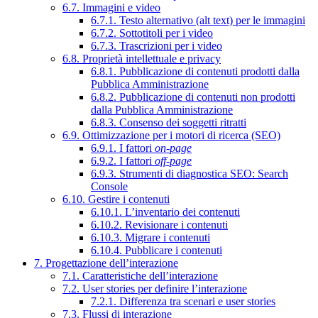
6.7. Immagini e video
6.7.1. Testo alternativo (alt text) per le immagini
6.7.2. Sottotitoli per i video
6.7.3. Trascrizioni per i video
6.8. Proprietà intellettuale e privacy
6.8.1. Pubblicazione di contenuti prodotti dalla
Pubblica Amministrazione
6.8.2. Pubblicazione di contenuti non prodotti
dalla Pubblica Amministrazione
6.8.3. Consenso dei soggetti ritratti
6.9. Ottimizzazione per i motori di ricerca (SEO)
6.9.1. I fattori
on-page
6.9.2. I fattori
off-page
6.9.3. Strumenti di diagnostica SEO: Search
Console
6.10. Gestire i contenuti
6.10.1. L’inventario dei contenuti
6.10.2. Revisionare i contenuti
6.10.3. Migrare i contenuti
6.10.4. Pubblicare i contenuti
7. Progettazione dell’interazione
7.1. Caratteristiche dell’interazione
7.2. User stories per definire l’interazione
7.2.1. Differenza tra scenari e user stories
7.3. Flussi di interazione