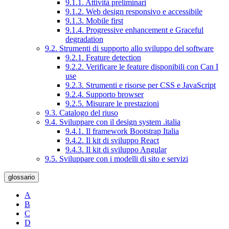
9.1.1. Attività preliminari
9.1.2. Web design responsivo e accessibile
9.1.3. Mobile first
9.1.4. Progressive enhancement e Graceful
degradation
9.2. Strumenti di supporto allo sviluppo del software
9.2.1. Feature detection
9.2.2. Verificare le feature disponibili con Can I
use
9.2.3. Strumenti e risorse per CSS e JavaScript
9.2.4. Supporto browser
9.2.5. Misurare le prestazioni
9.3. Catalogo del riuso
9.4. Sviluppare con il design system .italia
9.4.1. Il framework Bootstrap Italia
9.4.2. Il kit di sviluppo React
9.4.3. Il kit di sviluppo Angular
9.5. Sviluppare con i modelli di sito e servizi
glossario
A
B
C
D