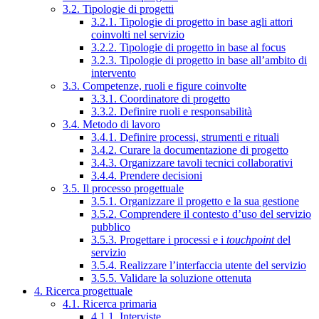
3.2. Tipologie di progetti
3.2.1. Tipologie di progetto in base agli attori
coinvolti nel servizio
3.2.2. Tipologie di progetto in base al focus
3.2.3. Tipologie di progetto in base all’ambito di
intervento
3.3. Competenze, ruoli e figure coinvolte
3.3.1. Coordinatore di progetto
3.3.2. Definire ruoli e responsabilità
3.4. Metodo di lavoro
3.4.1. Definire processi, strumenti e rituali
3.4.2. Curare la documentazione di progetto
3.4.3. Organizzare tavoli tecnici collaborativi
3.4.4. Prendere decisioni
3.5. Il processo progettuale
3.5.1. Organizzare il progetto e la sua gestione
3.5.2. Comprendere il contesto d’uso del servizio
pubblico
3.5.3. Progettare i processi e i
touchpoint
del
servizio
3.5.4. Realizzare l’interfaccia utente del servizio
3.5.5. Validare la soluzione ottenuta
4. Ricerca progettuale
4.1. Ricerca primaria
4.1.1. Interviste