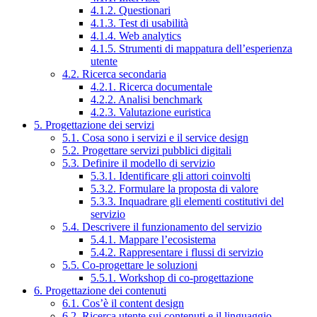
4.1.2. Questionari
4.1.3. Test di usabilità
4.1.4. Web analytics
4.1.5. Strumenti di mappatura dell’esperienza
utente
4.2. Ricerca secondaria
4.2.1. Ricerca documentale
4.2.2. Analisi benchmark
4.2.3. Valutazione euristica
5. Progettazione dei servizi
5.1. Cosa sono i servizi e il service design
5.2. Progettare servizi pubblici digitali
5.3. Definire il modello di servizio
5.3.1. Identificare gli attori coinvolti
5.3.2. Formulare la proposta di valore
5.3.3. Inquadrare gli elementi costitutivi del
servizio
5.4. Descrivere il funzionamento del servizio
5.4.1. Mappare l’ecosistema
5.4.2. Rappresentare i flussi di servizio
5.5. Co-progettare le soluzioni
5.5.1. Workshop di co-progettazione
6. Progettazione dei contenuti
6.1. Cos’è il content design
6.2. Ricerca utente sui contenuti e il linguaggio