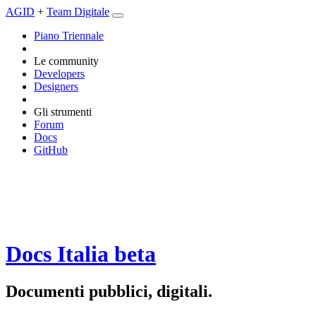
AGID
+
Team Digitale
Piano Triennale
Le community
Developers
Designers
Gli strumenti
Forum
Docs
GitHub
Docs Italia
beta
Documenti pubblici, digitali.