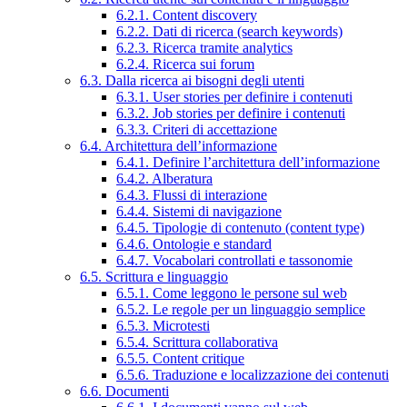
6.2.1. Content discovery
6.2.2. Dati di ricerca (search keywords)
6.2.3. Ricerca tramite analytics
6.2.4. Ricerca sui forum
6.3. Dalla ricerca ai bisogni degli utenti
6.3.1. User stories per definire i contenuti
6.3.2. Job stories per definire i contenuti
6.3.3. Criteri di accettazione
6.4. Architettura dell’informazione
6.4.1. Definire l’architettura dell’informazione
6.4.2. Alberatura
6.4.3. Flussi di interazione
6.4.4. Sistemi di navigazione
6.4.5. Tipologie di contenuto (content type)
6.4.6. Ontologie e standard
6.4.7. Vocabolari controllati e tassonomie
6.5. Scrittura e linguaggio
6.5.1. Come leggono le persone sul web
6.5.2. Le regole per un linguaggio semplice
6.5.3. Microtesti
6.5.4. Scrittura collaborativa
6.5.5. Content critique
6.5.6. Traduzione e localizzazione dei contenuti
6.6. Documenti