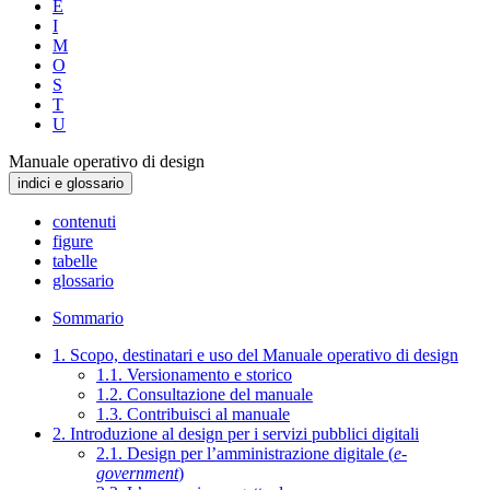
E
I
M
O
S
T
U
Manuale operativo di design
indici e glossario
contenuti
figure
tabelle
glossario
Sommario
1. Scopo, destinatari e uso del Manuale operativo di design
1.1. Versionamento e storico
1.2. Consultazione del manuale
1.3. Contribuisci al manuale
2. Introduzione al design per i servizi pubblici digitali
2.1. Design per l’amministrazione digitale (
e-
government
)