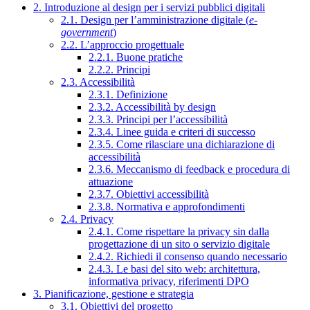
2. Introduzione al design per i servizi pubblici digitali
2.1. Design per l’amministrazione digitale (
e-
government
)
2.2. L’approccio progettuale
2.2.1. Buone pratiche
2.2.2. Principi
2.3. Accessibilità
2.3.1. Definizione
2.3.2. Accessibilità by design
2.3.3. Principi per l’accessibilità
2.3.4. Linee guida e criteri di successo
2.3.5. Come rilasciare una dichiarazione di
accessibilità
2.3.6. Meccanismo di feedback e procedura di
attuazione
2.3.7. Obiettivi accessibilità
2.3.8. Normativa e approfondimenti
2.4. Privacy
2.4.1. Come rispettare la privacy sin dalla
progettazione di un sito o servizio digitale
2.4.2. Richiedi il consenso quando necessario
2.4.3. Le basi del sito web: architettura,
informativa privacy, riferimenti DPO
3. Pianificazione, gestione e strategia
3.1. Obiettivi del progetto