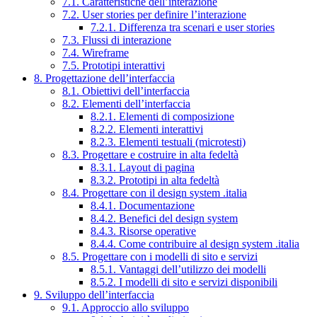
7.1. Caratteristiche dell’interazione
7.2. User stories per definire l’interazione
7.2.1. Differenza tra scenari e user stories
7.3. Flussi di interazione
7.4. Wireframe
7.5. Prototipi interattivi
8. Progettazione dell’interfaccia
8.1. Obiettivi dell’interfaccia
8.2. Elementi dell’interfaccia
8.2.1. Elementi di composizione
8.2.2. Elementi interattivi
8.2.3. Elementi testuali (microtesti)
8.3. Progettare e costruire in alta fedeltà
8.3.1. Layout di pagina
8.3.2. Prototipi in alta fedeltà
8.4. Progettare con il design system .italia
8.4.1. Documentazione
8.4.2. Benefici del design system
8.4.3. Risorse operative
8.4.4. Come contribuire al design system .italia
8.5. Progettare con i modelli di sito e servizi
8.5.1. Vantaggi dell’utilizzo dei modelli
8.5.2. I modelli di sito e servizi disponibili
9. Sviluppo dell’interfaccia
9.1. Approccio allo sviluppo