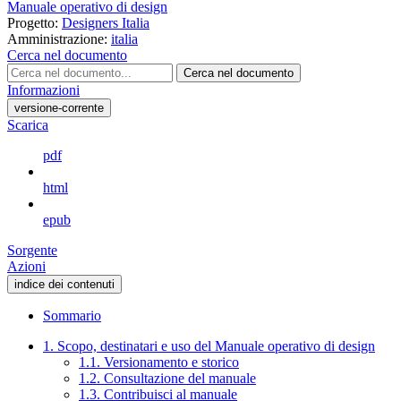
Manuale operativo di design
Progetto:
Designers Italia
Amministrazione:
italia
Cerca nel documento
Cerca nel documento
Informazioni
versione-corrente
Scarica
pdf
html
epub
Sorgente
Azioni
indice dei contenuti
Sommario
1. Scopo, destinatari e uso del Manuale operativo di design
1.1. Versionamento e storico
1.2. Consultazione del manuale
1.3. Contribuisci al manuale