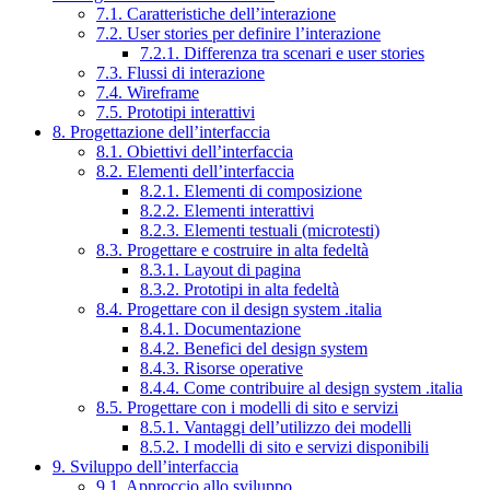
7.1. Caratteristiche dell’interazione
7.2. User stories per definire l’interazione
7.2.1. Differenza tra scenari e user stories
7.3. Flussi di interazione
7.4. Wireframe
7.5. Prototipi interattivi
8. Progettazione dell’interfaccia
8.1. Obiettivi dell’interfaccia
8.2. Elementi dell’interfaccia
8.2.1. Elementi di composizione
8.2.2. Elementi interattivi
8.2.3. Elementi testuali (microtesti)
8.3. Progettare e costruire in alta fedeltà
8.3.1. Layout di pagina
8.3.2. Prototipi in alta fedeltà
8.4. Progettare con il design system .italia
8.4.1. Documentazione
8.4.2. Benefici del design system
8.4.3. Risorse operative
8.4.4. Come contribuire al design system .italia
8.5. Progettare con i modelli di sito e servizi
8.5.1. Vantaggi dell’utilizzo dei modelli
8.5.2. I modelli di sito e servizi disponibili
9. Sviluppo dell’interfaccia
9.1. Approccio allo sviluppo