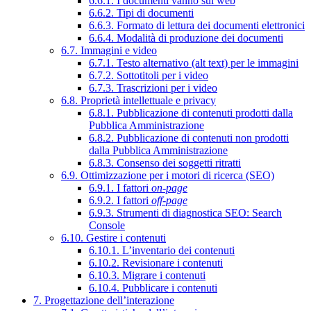
6.6.1. I documenti vanno sul web
6.6.2. Tipi di documenti
6.6.3. Formato di lettura dei documenti elettronici
6.6.4. Modalità di produzione dei documenti
6.7. Immagini e video
6.7.1. Testo alternativo (alt text) per le immagini
6.7.2. Sottotitoli per i video
6.7.3. Trascrizioni per i video
6.8. Proprietà intellettuale e privacy
6.8.1. Pubblicazione di contenuti prodotti dalla
Pubblica Amministrazione
6.8.2. Pubblicazione di contenuti non prodotti
dalla Pubblica Amministrazione
6.8.3. Consenso dei soggetti ritratti
6.9. Ottimizzazione per i motori di ricerca (SEO)
6.9.1. I fattori
on-page
6.9.2. I fattori
off-page
6.9.3. Strumenti di diagnostica SEO: Search
Console
6.10. Gestire i contenuti
6.10.1. L’inventario dei contenuti
6.10.2. Revisionare i contenuti
6.10.3. Migrare i contenuti
6.10.4. Pubblicare i contenuti
7. Progettazione dell’interazione