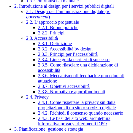
1.3. Contribuisci al manuale
2. Introduzione al design per i servizi pubblici digitali
2.1. Design per l’amministrazione digitale (
e-
government
)
2.2. L’approccio progettuale
2.2.1. Buone pratiche
2.2.2. Principi
2.3. Accessibilità
2.3.1. Definizione
2.3.2. Accessibilità by design
2.3.3. Principi per l’accessibilità
2.3.4. Linee guida e criteri di successo
2.3.5. Come rilasciare una dichiarazione di
accessibilità
2.3.6. Meccanismo di feedback e procedura di
attuazione
2.3.7. Obiettivi accessibilità
2.3.8. Normativa e approfondimenti
2.4. Privacy
2.4.1. Come rispettare la privacy sin dalla
progettazione di un sito o servizio digitale
2.4.2. Richiedi il consenso quando necessario
2.4.3. Le basi del sito web: architettura,
informativa privacy, riferimenti DPO
3. Pianificazione, gestione e strategia