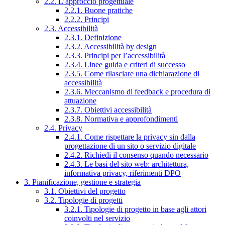
2.2. L’approccio progettuale
2.2.1. Buone pratiche
2.2.2. Principi
2.3. Accessibilità
2.3.1. Definizione
2.3.2. Accessibilità by design
2.3.3. Principi per l’accessibilità
2.3.4. Linee guida e criteri di successo
2.3.5. Come rilasciare una dichiarazione di
accessibilità
2.3.6. Meccanismo di feedback e procedura di
attuazione
2.3.7. Obiettivi accessibilità
2.3.8. Normativa e approfondimenti
2.4. Privacy
2.4.1. Come rispettare la privacy sin dalla
progettazione di un sito o servizio digitale
2.4.2. Richiedi il consenso quando necessario
2.4.3. Le basi del sito web: architettura,
informativa privacy, riferimenti DPO
3. Pianificazione, gestione e strategia
3.1. Obiettivi del progetto
3.2. Tipologie di progetti
3.2.1. Tipologie di progetto in base agli attori
coinvolti nel servizio