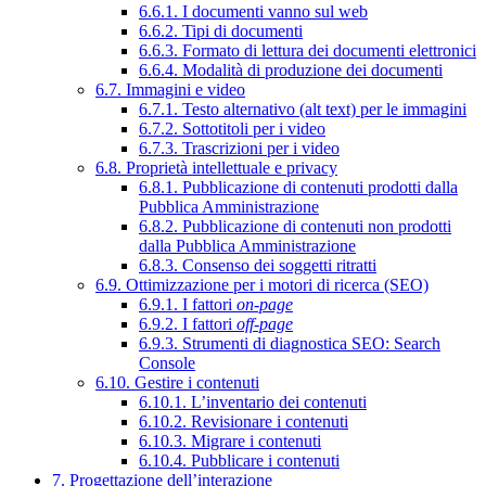
6.6.1. I documenti vanno sul web
6.6.2. Tipi di documenti
6.6.3. Formato di lettura dei documenti elettronici
6.6.4. Modalità di produzione dei documenti
6.7. Immagini e video
6.7.1. Testo alternativo (alt text) per le immagini
6.7.2. Sottotitoli per i video
6.7.3. Trascrizioni per i video
6.8. Proprietà intellettuale e privacy
6.8.1. Pubblicazione di contenuti prodotti dalla
Pubblica Amministrazione
6.8.2. Pubblicazione di contenuti non prodotti
dalla Pubblica Amministrazione
6.8.3. Consenso dei soggetti ritratti
6.9. Ottimizzazione per i motori di ricerca (SEO)
6.9.1. I fattori
on-page
6.9.2. I fattori
off-page
6.9.3. Strumenti di diagnostica SEO: Search
Console
6.10. Gestire i contenuti
6.10.1. L’inventario dei contenuti
6.10.2. Revisionare i contenuti
6.10.3. Migrare i contenuti
6.10.4. Pubblicare i contenuti
7. Progettazione dell’interazione