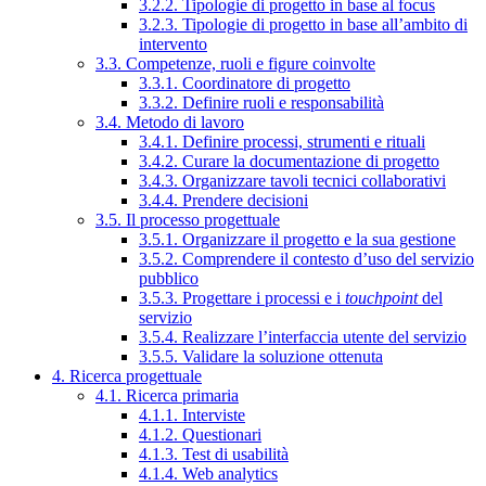
3.2.2. Tipologie di progetto in base al focus
3.2.3. Tipologie di progetto in base all’ambito di
intervento
3.3. Competenze, ruoli e figure coinvolte
3.3.1. Coordinatore di progetto
3.3.2. Definire ruoli e responsabilità
3.4. Metodo di lavoro
3.4.1. Definire processi, strumenti e rituali
3.4.2. Curare la documentazione di progetto
3.4.3. Organizzare tavoli tecnici collaborativi
3.4.4. Prendere decisioni
3.5. Il processo progettuale
3.5.1. Organizzare il progetto e la sua gestione
3.5.2. Comprendere il contesto d’uso del servizio
pubblico
3.5.3. Progettare i processi e i
touchpoint
del
servizio
3.5.4. Realizzare l’interfaccia utente del servizio
3.5.5. Validare la soluzione ottenuta
4. Ricerca progettuale
4.1. Ricerca primaria
4.1.1. Interviste
4.1.2. Questionari
4.1.3. Test di usabilità
4.1.4. Web analytics