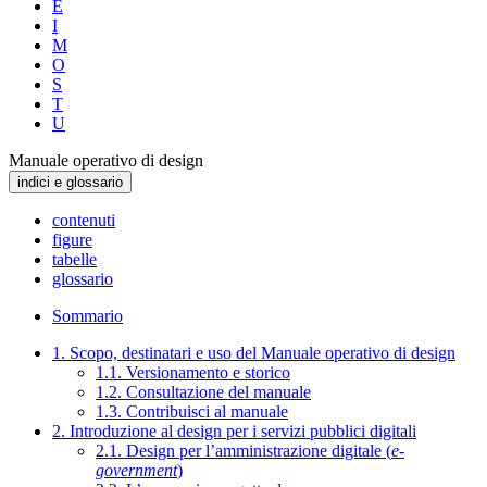
E
I
M
O
S
T
U
Manuale operativo di design
indici e glossario
contenuti
figure
tabelle
glossario
Sommario
1. Scopo, destinatari e uso del Manuale operativo di design
1.1. Versionamento e storico
1.2. Consultazione del manuale
1.3. Contribuisci al manuale
2. Introduzione al design per i servizi pubblici digitali
2.1. Design per l’amministrazione digitale (
e-
government
)