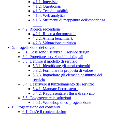
4.1.1. Interviste
4.1.2. Questionari
4.1.3. Test di usabilità
4.1.4. Web analytics
4.1.5. Strumenti di mappatura dell’esperienza
utente
4.2. Ricerca secondaria
4.2.1. Ricerca documentale
4.2.2. Analisi benchmark
4.2.3. Valutazione euristica
5. Progettazione dei servizi
5.1. Cosa sono i servizi e il service design
5.2. Progettare servizi pubblici digitali
5.3. Definire il modello di servizio
5.3.1. Identificare gli attori coinvolti
5.3.2. Formulare la proposta di valore
5.3.3. Inquadrare gli elementi costitutivi del
servizio
5.4. Descrivere il funzionamento del servizio
5.4.1. Mappare l’ecosistema
5.4.2. Rappresentare i flussi di servizio
5.5. Co-progettare le soluzioni
5.5.1. Workshop di co-progettazione
6. Progettazione dei contenuti
6.1. Cos’è il content design