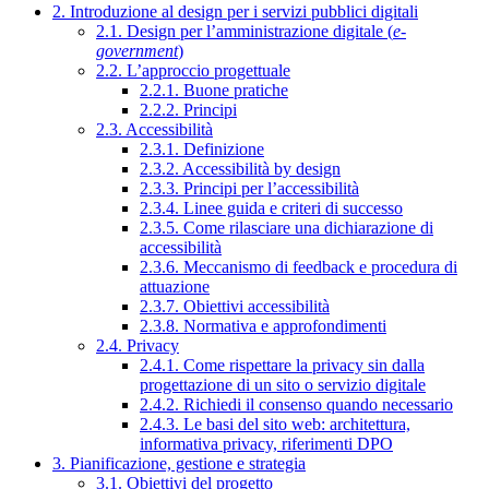
2. Introduzione al design per i servizi pubblici digitali
2.1. Design per l’amministrazione digitale (
e-
government
)
2.2. L’approccio progettuale
2.2.1. Buone pratiche
2.2.2. Principi
2.3. Accessibilità
2.3.1. Definizione
2.3.2. Accessibilità by design
2.3.3. Principi per l’accessibilità
2.3.4. Linee guida e criteri di successo
2.3.5. Come rilasciare una dichiarazione di
accessibilità
2.3.6. Meccanismo di feedback e procedura di
attuazione
2.3.7. Obiettivi accessibilità
2.3.8. Normativa e approfondimenti
2.4. Privacy
2.4.1. Come rispettare la privacy sin dalla
progettazione di un sito o servizio digitale
2.4.2. Richiedi il consenso quando necessario
2.4.3. Le basi del sito web: architettura,
informativa privacy, riferimenti DPO
3. Pianificazione, gestione e strategia
3.1. Obiettivi del progetto