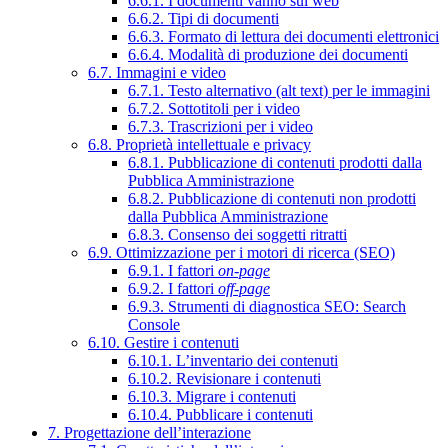
6.6.1. I documenti vanno sul web
6.6.2. Tipi di documenti
6.6.3. Formato di lettura dei documenti elettronici
6.6.4. Modalità di produzione dei documenti
6.7. Immagini e video
6.7.1. Testo alternativo (alt text) per le immagini
6.7.2. Sottotitoli per i video
6.7.3. Trascrizioni per i video
6.8. Proprietà intellettuale e privacy
6.8.1. Pubblicazione di contenuti prodotti dalla
Pubblica Amministrazione
6.8.2. Pubblicazione di contenuti non prodotti
dalla Pubblica Amministrazione
6.8.3. Consenso dei soggetti ritratti
6.9. Ottimizzazione per i motori di ricerca (SEO)
6.9.1. I fattori
on-page
6.9.2. I fattori
off-page
6.9.3. Strumenti di diagnostica SEO: Search
Console
6.10. Gestire i contenuti
6.10.1. L’inventario dei contenuti
6.10.2. Revisionare i contenuti
6.10.3. Migrare i contenuti
6.10.4. Pubblicare i contenuti
7. Progettazione dell’interazione