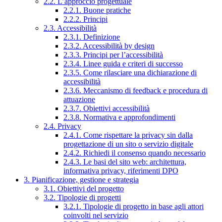
2.2. L’approccio progettuale
2.2.1. Buone pratiche
2.2.2. Principi
2.3. Accessibilità
2.3.1. Definizione
2.3.2. Accessibilità by design
2.3.3. Principi per l’accessibilità
2.3.4. Linee guida e criteri di successo
2.3.5. Come rilasciare una dichiarazione di
accessibilità
2.3.6. Meccanismo di feedback e procedura di
attuazione
2.3.7. Obiettivi accessibilità
2.3.8. Normativa e approfondimenti
2.4. Privacy
2.4.1. Come rispettare la privacy sin dalla
progettazione di un sito o servizio digitale
2.4.2. Richiedi il consenso quando necessario
2.4.3. Le basi del sito web: architettura,
informativa privacy, riferimenti DPO
3. Pianificazione, gestione e strategia
3.1. Obiettivi del progetto
3.2. Tipologie di progetti
3.2.1. Tipologie di progetto in base agli attori
coinvolti nel servizio