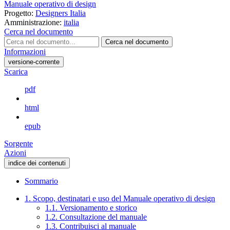
Manuale operativo di design
Progetto:
Designers Italia
Amministrazione:
italia
Cerca nel documento
Cerca nel documento
Informazioni
versione-corrente
Scarica
pdf
html
epub
Sorgente
Azioni
indice dei contenuti
Sommario
1. Scopo, destinatari e uso del Manuale operativo di design
1.1. Versionamento e storico
1.2. Consultazione del manuale
1.3. Contribuisci al manuale