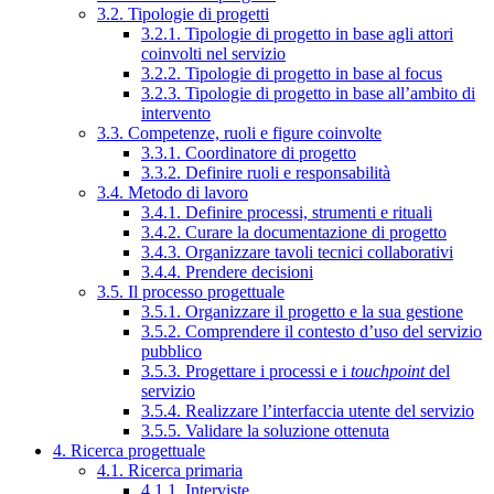
3.2. Tipologie di progetti
3.2.1. Tipologie di progetto in base agli attori
coinvolti nel servizio
3.2.2. Tipologie di progetto in base al focus
3.2.3. Tipologie di progetto in base all’ambito di
intervento
3.3. Competenze, ruoli e figure coinvolte
3.3.1. Coordinatore di progetto
3.3.2. Definire ruoli e responsabilità
3.4. Metodo di lavoro
3.4.1. Definire processi, strumenti e rituali
3.4.2. Curare la documentazione di progetto
3.4.3. Organizzare tavoli tecnici collaborativi
3.4.4. Prendere decisioni
3.5. Il processo progettuale
3.5.1. Organizzare il progetto e la sua gestione
3.5.2. Comprendere il contesto d’uso del servizio
pubblico
3.5.3. Progettare i processi e i
touchpoint
del
servizio
3.5.4. Realizzare l’interfaccia utente del servizio
3.5.5. Validare la soluzione ottenuta
4. Ricerca progettuale
4.1. Ricerca primaria
4.1.1. Interviste