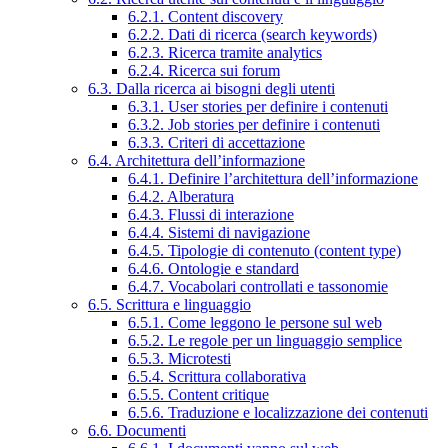
6.2.1. Content discovery
6.2.2. Dati di ricerca (search keywords)
6.2.3. Ricerca tramite analytics
6.2.4. Ricerca sui forum
6.3. Dalla ricerca ai bisogni degli utenti
6.3.1. User stories per definire i contenuti
6.3.2. Job stories per definire i contenuti
6.3.3. Criteri di accettazione
6.4. Architettura dell’informazione
6.4.1. Definire l’architettura dell’informazione
6.4.2. Alberatura
6.4.3. Flussi di interazione
6.4.4. Sistemi di navigazione
6.4.5. Tipologie di contenuto (content type)
6.4.6. Ontologie e standard
6.4.7. Vocabolari controllati e tassonomie
6.5. Scrittura e linguaggio
6.5.1. Come leggono le persone sul web
6.5.2. Le regole per un linguaggio semplice
6.5.3. Microtesti
6.5.4. Scrittura collaborativa
6.5.5. Content critique
6.5.6. Traduzione e localizzazione dei contenuti
6.6. Documenti