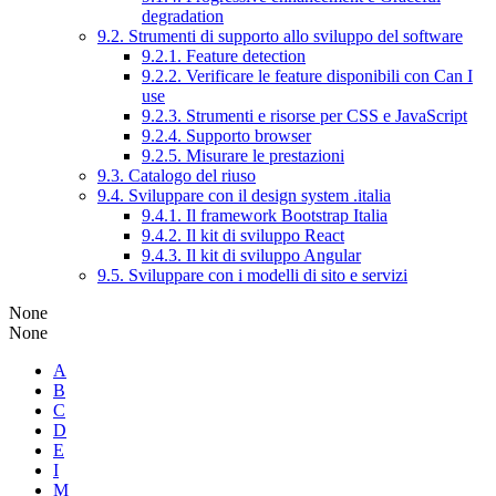
degradation
9.2. Strumenti di supporto allo sviluppo del software
9.2.1. Feature detection
9.2.2. Verificare le feature disponibili con Can I
use
9.2.3. Strumenti e risorse per CSS e JavaScript
9.2.4. Supporto browser
9.2.5. Misurare le prestazioni
9.3. Catalogo del riuso
9.4. Sviluppare con il design system .italia
9.4.1. Il framework Bootstrap Italia
9.4.2. Il kit di sviluppo React
9.4.3. Il kit di sviluppo Angular
9.5. Sviluppare con i modelli di sito e servizi
None
None
A
B
C
D
E
I
M