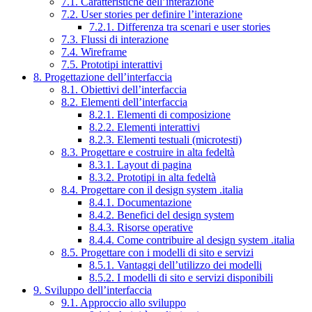
7.1. Caratteristiche dell’interazione
7.2. User stories per definire l’interazione
7.2.1. Differenza tra scenari e user stories
7.3. Flussi di interazione
7.4. Wireframe
7.5. Prototipi interattivi
8. Progettazione dell’interfaccia
8.1. Obiettivi dell’interfaccia
8.2. Elementi dell’interfaccia
8.2.1. Elementi di composizione
8.2.2. Elementi interattivi
8.2.3. Elementi testuali (microtesti)
8.3. Progettare e costruire in alta fedeltà
8.3.1. Layout di pagina
8.3.2. Prototipi in alta fedeltà
8.4. Progettare con il design system .italia
8.4.1. Documentazione
8.4.2. Benefici del design system
8.4.3. Risorse operative
8.4.4. Come contribuire al design system .italia
8.5. Progettare con i modelli di sito e servizi
8.5.1. Vantaggi dell’utilizzo dei modelli
8.5.2. I modelli di sito e servizi disponibili
9. Sviluppo dell’interfaccia
9.1. Approccio allo sviluppo