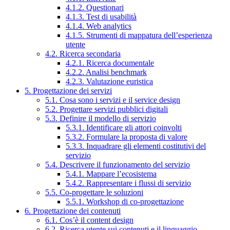
4.1.2. Questionari
4.1.3. Test di usabilità
4.1.4. Web analytics
4.1.5. Strumenti di mappatura dell’esperienza
utente
4.2. Ricerca secondaria
4.2.1. Ricerca documentale
4.2.2. Analisi benchmark
4.2.3. Valutazione euristica
5. Progettazione dei servizi
5.1. Cosa sono i servizi e il service design
5.2. Progettare servizi pubblici digitali
5.3. Definire il modello di servizio
5.3.1. Identificare gli attori coinvolti
5.3.2. Formulare la proposta di valore
5.3.3. Inquadrare gli elementi costitutivi del
servizio
5.4. Descrivere il funzionamento del servizio
5.4.1. Mappare l’ecosistema
5.4.2. Rappresentare i flussi di servizio
5.5. Co-progettare le soluzioni
5.5.1. Workshop di co-progettazione
6. Progettazione dei contenuti
6.1. Cos’è il content design
6.2. Ricerca utente sui contenuti e il linguaggio