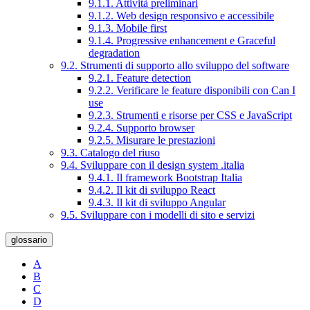
9.1.1. Attività preliminari
9.1.2. Web design responsivo e accessibile
9.1.3. Mobile first
9.1.4. Progressive enhancement e Graceful
degradation
9.2. Strumenti di supporto allo sviluppo del software
9.2.1. Feature detection
9.2.2. Verificare le feature disponibili con Can I
use
9.2.3. Strumenti e risorse per CSS e JavaScript
9.2.4. Supporto browser
9.2.5. Misurare le prestazioni
9.3. Catalogo del riuso
9.4. Sviluppare con il design system .italia
9.4.1. Il framework Bootstrap Italia
9.4.2. Il kit di sviluppo React
9.4.3. Il kit di sviluppo Angular
9.5. Sviluppare con i modelli di sito e servizi
glossario
A
B
C
D