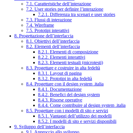
7.1. Caratteristiche dell’interazione
7.2. User stories per definire l’interazione
7.2.1. Differenza tra scenari e user stories
7.3. Flussi di interazione
7.4. Wireframe
7.5. Prototipi interattivi
8. Progettazione dell’interfaccia
8.1. Obiettivi dell’interfaccia
8.2. Elementi dell’interfaccia
8.2.1. Elementi di composizione
8.2.2. Elementi interattivi
8.2.3. Elementi testuali (microtesti)
8.3. Progettare e costruire in alta fedeltà
8.3.1. Layout di pagina
8.3.2. Prototipi in alta fedeltà
8.4. Progettare con il design system .italia
8.4.1. Documentazione
8.4.2. Benefici del design system
8.4.3. Risorse operative
8.4.4. Come contribuire al design system .italia
8.5. Progettare con i modelli di sito e servizi
8.5.1. Vantaggi dell’utilizzo dei modelli
8.5.2. I modelli di sito e servizi disponibili
9. Sviluppo dell’interfaccia
9.1. Approccio allo sviluppo