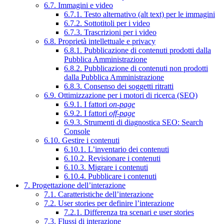
6.7. Immagini e video
6.7.1. Testo alternativo (alt text) per le immagini
6.7.2. Sottotitoli per i video
6.7.3. Trascrizioni per i video
6.8. Proprietà intellettuale e privacy
6.8.1. Pubblicazione di contenuti prodotti dalla
Pubblica Amministrazione
6.8.2. Pubblicazione di contenuti non prodotti
dalla Pubblica Amministrazione
6.8.3. Consenso dei soggetti ritratti
6.9. Ottimizzazione per i motori di ricerca (SEO)
6.9.1. I fattori
on-page
6.9.2. I fattori
off-page
6.9.3. Strumenti di diagnostica SEO: Search
Console
6.10. Gestire i contenuti
6.10.1. L’inventario dei contenuti
6.10.2. Revisionare i contenuti
6.10.3. Migrare i contenuti
6.10.4. Pubblicare i contenuti
7. Progettazione dell’interazione
7.1. Caratteristiche dell’interazione
7.2. User stories per definire l’interazione
7.2.1. Differenza tra scenari e user stories
7.3. Flussi di interazione