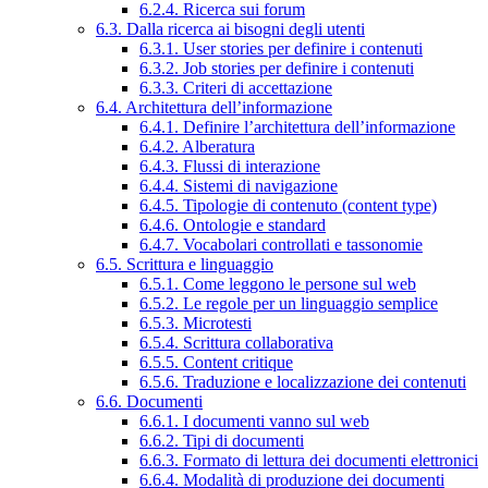
6.2.4. Ricerca sui forum
6.3. Dalla ricerca ai bisogni degli utenti
6.3.1. User stories per definire i contenuti
6.3.2. Job stories per definire i contenuti
6.3.3. Criteri di accettazione
6.4. Architettura dell’informazione
6.4.1. Definire l’architettura dell’informazione
6.4.2. Alberatura
6.4.3. Flussi di interazione
6.4.4. Sistemi di navigazione
6.4.5. Tipologie di contenuto (content type)
6.4.6. Ontologie e standard
6.4.7. Vocabolari controllati e tassonomie
6.5. Scrittura e linguaggio
6.5.1. Come leggono le persone sul web
6.5.2. Le regole per un linguaggio semplice
6.5.3. Microtesti
6.5.4. Scrittura collaborativa
6.5.5. Content critique
6.5.6. Traduzione e localizzazione dei contenuti
6.6. Documenti
6.6.1. I documenti vanno sul web
6.6.2. Tipi di documenti
6.6.3. Formato di lettura dei documenti elettronici
6.6.4. Modalità di produzione dei documenti