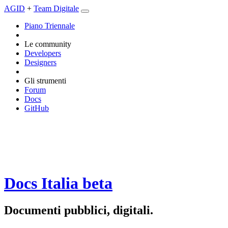
AGID
+
Team Digitale
Piano Triennale
Le community
Developers
Designers
Gli strumenti
Forum
Docs
GitHub
Docs Italia
beta
Documenti pubblici, digitali.