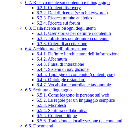
6.2. Ricerca utente sui contenuti e il linguaggio
6.2.1. Content discovery
6.2.2. Dati di ricerca (search keywords)
6.2.3. Ricerca tramite analytics
6.2.4. Ricerca sui forum
6.3. Dalla ricerca ai bisogni degli utenti
6.3.1. User stories per definire i contenuti
6.3.2. Job stories per definire i contenuti
6.3.3. Criteri di accettazione
6.4. Architettura dell’informazione
6.4.1. Definire l’architettura dell’informazione
6.4.2. Alberatura
6.4.3. Flussi di interazione
6.4.4. Sistemi di navigazione
6.4.5. Tipologie di contenuto (content type)
6.4.6. Ontologie e standard
6.4.7. Vocabolari controllati e tassonomie
6.5. Scrittura e linguaggio
6.5.1. Come leggono le persone sul web
6.5.2. Le regole per un linguaggio semplice
6.5.3. Microtesti
6.5.4. Scrittura collaborativa
6.5.5. Content critique
6.5.6. Traduzione e localizzazione dei contenuti
6.6. Documenti