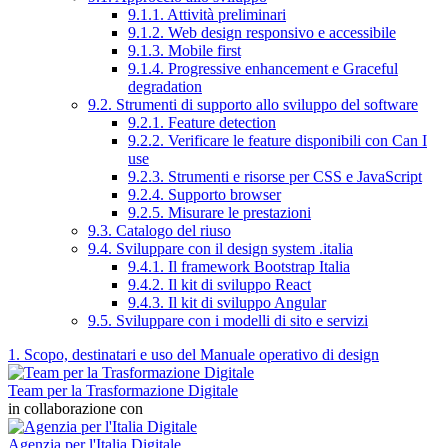
9.1.1. Attività preliminari
9.1.2. Web design responsivo e accessibile
9.1.3. Mobile first
9.1.4. Progressive enhancement e Graceful
degradation
9.2. Strumenti di supporto allo sviluppo del software
9.2.1. Feature detection
9.2.2. Verificare le feature disponibili con Can I
use
9.2.3. Strumenti e risorse per CSS e JavaScript
9.2.4. Supporto browser
9.2.5. Misurare le prestazioni
9.3. Catalogo del riuso
9.4. Sviluppare con il design system .italia
9.4.1. Il framework Bootstrap Italia
9.4.2. Il kit di sviluppo React
9.4.3. Il kit di sviluppo Angular
9.5. Sviluppare con i modelli di sito e servizi
1. Scopo, destinatari e uso del Manuale operativo di design
Team per la Trasformazione Digitale
in collaborazione con
Agenzia per l'Italia Digitale