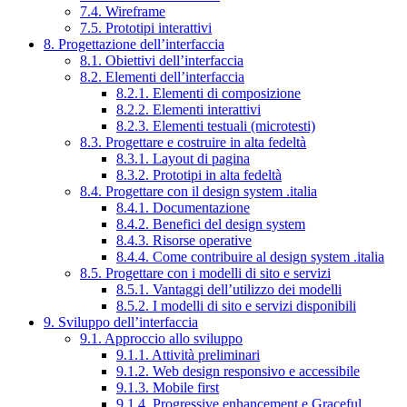
7.4. Wireframe
7.5. Prototipi interattivi
8. Progettazione dell’interfaccia
8.1. Obiettivi dell’interfaccia
8.2. Elementi dell’interfaccia
8.2.1. Elementi di composizione
8.2.2. Elementi interattivi
8.2.3. Elementi testuali (microtesti)
8.3. Progettare e costruire in alta fedeltà
8.3.1. Layout di pagina
8.3.2. Prototipi in alta fedeltà
8.4. Progettare con il design system .italia
8.4.1. Documentazione
8.4.2. Benefici del design system
8.4.3. Risorse operative
8.4.4. Come contribuire al design system .italia
8.5. Progettare con i modelli di sito e servizi
8.5.1. Vantaggi dell’utilizzo dei modelli
8.5.2. I modelli di sito e servizi disponibili
9. Sviluppo dell’interfaccia
9.1. Approccio allo sviluppo
9.1.1. Attività preliminari
9.1.2. Web design responsivo e accessibile
9.1.3. Mobile first
9.1.4. Progressive enhancement e Graceful