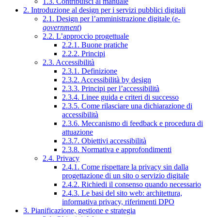
1.3. Contribuisci al manuale
2. Introduzione al design per i servizi pubblici digitali
2.1. Design per l’amministrazione digitale (
e-
government
)
2.2. L’approccio progettuale
2.2.1. Buone pratiche
2.2.2. Principi
2.3. Accessibilità
2.3.1. Definizione
2.3.2. Accessibilità by design
2.3.3. Principi per l’accessibilità
2.3.4. Linee guida e criteri di successo
2.3.5. Come rilasciare una dichiarazione di
accessibilità
2.3.6. Meccanismo di feedback e procedura di
attuazione
2.3.7. Obiettivi accessibilità
2.3.8. Normativa e approfondimenti
2.4. Privacy
2.4.1. Come rispettare la privacy sin dalla
progettazione di un sito o servizio digitale
2.4.2. Richiedi il consenso quando necessario
2.4.3. Le basi del sito web: architettura,
informativa privacy, riferimenti DPO
3. Pianificazione, gestione e strategia