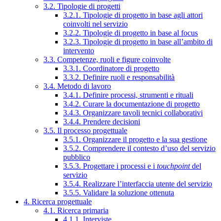
3.2. Tipologie di progetti
3.2.1. Tipologie di progetto in base agli attori
coinvolti nel servizio
3.2.2. Tipologie di progetto in base al focus
3.2.3. Tipologie di progetto in base all’ambito di
intervento
3.3. Competenze, ruoli e figure coinvolte
3.3.1. Coordinatore di progetto
3.3.2. Definire ruoli e responsabilità
3.4. Metodo di lavoro
3.4.1. Definire processi, strumenti e rituali
3.4.2. Curare la documentazione di progetto
3.4.3. Organizzare tavoli tecnici collaborativi
3.4.4. Prendere decisioni
3.5. Il processo progettuale
3.5.1. Organizzare il progetto e la sua gestione
3.5.2. Comprendere il contesto d’uso del servizio
pubblico
3.5.3. Progettare i processi e i
touchpoint
del
servizio
3.5.4. Realizzare l’interfaccia utente del servizio
3.5.5. Validare la soluzione ottenuta
4. Ricerca progettuale
4.1. Ricerca primaria
4.1.1. Interviste