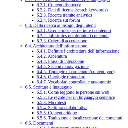
6.2.1. Content discovery
6.2.2. Dati di ricerca (search keywords)
6.2.3. Ricerca tramite analytics
6.2.4. Ricerca sui forum
6.3. Dalla ricerca ai bisogni degli utenti
6.3.1. User stories per definire i contenuti
6.3.2. Job stories per definire i contenuti
6.3.3. Criteri di accettazione
6.4. Architettura dell’informazione
6.4.1. Definire l’architettura dell’informazione
6.4.2. Alberatura
6.4.3. Flussi di interazione
6.4.4. Sistemi di navigazione
6.4.5. Tipologie di contenuto (content type)
6.4.6. Ontologie e standard
6.4.7. Vocabolari controllati e tassonomie
6.5. Scrittura e linguaggio
6.5.1. Come leggono le persone sul web
6.5.2. Le regole per un linguaggio semplice
6.5.3. Microtesti
6.5.4. Scrittura collaborativa
6.5.5. Content critique
6.5.6. Traduzione e localizzazione dei contenuti
6.6. Documenti