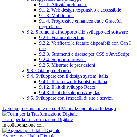
9.1.1. Attività preliminari
9.1.2. Web design responsivo e accessibile
9.1.3. Mobile first
9.1.4. Progressive enhancement e Graceful
degradation
9.2. Strumenti di supporto allo sviluppo del software
9.2.1. Feature detection
9.2.2. Verificare le feature disponibili con Can I
use
9.2.3. Strumenti e risorse per CSS e JavaScript
9.2.4. Supporto browser
9.2.5. Misurare le prestazioni
9.3. Catalogo del riuso
9.4. Sviluppare con il design system .italia
9.4.1. Il framework Bootstrap Italia
9.4.2. Il kit di sviluppo React
9.4.3. Il kit di sviluppo Angular
9.5. Sviluppare con i modelli di sito e servizi
1. Scopo, destinatari e uso del Manuale operativo di design
Team per la Trasformazione Digitale
in collaborazione con
Agenzia per l'Italia Digitale