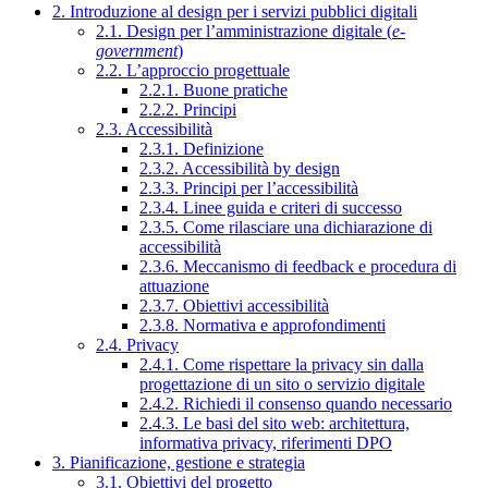
2. Introduzione al design per i servizi pubblici digitali
2.1. Design per l’amministrazione digitale (
e-
government
)
2.2. L’approccio progettuale
2.2.1. Buone pratiche
2.2.2. Principi
2.3. Accessibilità
2.3.1. Definizione
2.3.2. Accessibilità by design
2.3.3. Principi per l’accessibilità
2.3.4. Linee guida e criteri di successo
2.3.5. Come rilasciare una dichiarazione di
accessibilità
2.3.6. Meccanismo di feedback e procedura di
attuazione
2.3.7. Obiettivi accessibilità
2.3.8. Normativa e approfondimenti
2.4. Privacy
2.4.1. Come rispettare la privacy sin dalla
progettazione di un sito o servizio digitale
2.4.2. Richiedi il consenso quando necessario
2.4.3. Le basi del sito web: architettura,
informativa privacy, riferimenti DPO
3. Pianificazione, gestione e strategia
3.1. Obiettivi del progetto