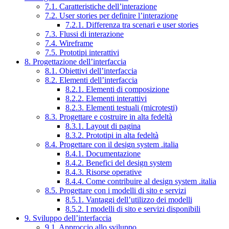
7.1. Caratteristiche dell’interazione
7.2. User stories per definire l’interazione
7.2.1. Differenza tra scenari e user stories
7.3. Flussi di interazione
7.4. Wireframe
7.5. Prototipi interattivi
8. Progettazione dell’interfaccia
8.1. Obiettivi dell’interfaccia
8.2. Elementi dell’interfaccia
8.2.1. Elementi di composizione
8.2.2. Elementi interattivi
8.2.3. Elementi testuali (microtesti)
8.3. Progettare e costruire in alta fedeltà
8.3.1. Layout di pagina
8.3.2. Prototipi in alta fedeltà
8.4. Progettare con il design system .italia
8.4.1. Documentazione
8.4.2. Benefici del design system
8.4.3. Risorse operative
8.4.4. Come contribuire al design system .italia
8.5. Progettare con i modelli di sito e servizi
8.5.1. Vantaggi dell’utilizzo dei modelli
8.5.2. I modelli di sito e servizi disponibili
9. Sviluppo dell’interfaccia
9.1. Approccio allo sviluppo