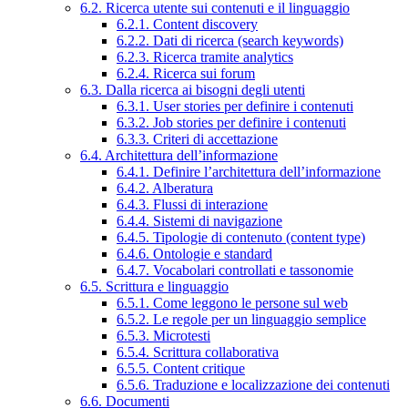
6.2. Ricerca utente sui contenuti e il linguaggio
6.2.1. Content discovery
6.2.2. Dati di ricerca (search keywords)
6.2.3. Ricerca tramite analytics
6.2.4. Ricerca sui forum
6.3. Dalla ricerca ai bisogni degli utenti
6.3.1. User stories per definire i contenuti
6.3.2. Job stories per definire i contenuti
6.3.3. Criteri di accettazione
6.4. Architettura dell’informazione
6.4.1. Definire l’architettura dell’informazione
6.4.2. Alberatura
6.4.3. Flussi di interazione
6.4.4. Sistemi di navigazione
6.4.5. Tipologie di contenuto (content type)
6.4.6. Ontologie e standard
6.4.7. Vocabolari controllati e tassonomie
6.5. Scrittura e linguaggio
6.5.1. Come leggono le persone sul web
6.5.2. Le regole per un linguaggio semplice
6.5.3. Microtesti
6.5.4. Scrittura collaborativa
6.5.5. Content critique
6.5.6. Traduzione e localizzazione dei contenuti
6.6. Documenti