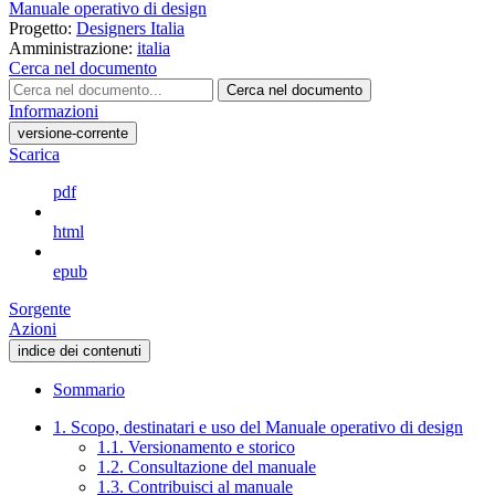
Manuale operativo di design
Progetto:
Designers Italia
Amministrazione:
italia
Cerca nel documento
Cerca nel documento
Informazioni
versione-corrente
Scarica
pdf
html
epub
Sorgente
Azioni
indice dei contenuti
Sommario
1. Scopo, destinatari e uso del Manuale operativo di design
1.1. Versionamento e storico
1.2. Consultazione del manuale
1.3. Contribuisci al manuale