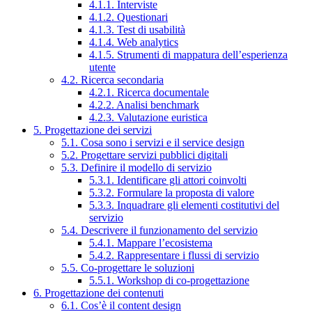
4.1.1. Interviste
4.1.2. Questionari
4.1.3. Test di usabilità
4.1.4. Web analytics
4.1.5. Strumenti di mappatura dell’esperienza
utente
4.2. Ricerca secondaria
4.2.1. Ricerca documentale
4.2.2. Analisi benchmark
4.2.3. Valutazione euristica
5. Progettazione dei servizi
5.1. Cosa sono i servizi e il service design
5.2. Progettare servizi pubblici digitali
5.3. Definire il modello di servizio
5.3.1. Identificare gli attori coinvolti
5.3.2. Formulare la proposta di valore
5.3.3. Inquadrare gli elementi costitutivi del
servizio
5.4. Descrivere il funzionamento del servizio
5.4.1. Mappare l’ecosistema
5.4.2. Rappresentare i flussi di servizio
5.5. Co-progettare le soluzioni
5.5.1. Workshop di co-progettazione
6. Progettazione dei contenuti
6.1. Cos’è il content design