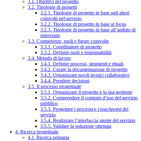
3.1. Obiettivi del progetto
3.2. Tipologie di progetti
3.2.1. Tipologie di progetto in base agli attori
coinvolti nel servizio
3.2.2. Tipologie di progetto in base al focus
3.2.3. Tipologie di progetto in base all’ambito di
intervento
3.3. Competenze, ruoli e figure coinvolte
3.3.1. Coordinatore di progetto
3.3.2. Definire ruoli e responsabilità
3.4. Metodo di lavoro
3.4.1. Definire processi, strumenti e rituali
3.4.2. Curare la documentazione di progetto
3.4.3. Organizzare tavoli tecnici collaborativi
3.4.4. Prendere decisioni
3.5. Il processo progettuale
3.5.1. Organizzare il progetto e la sua gestione
3.5.2. Comprendere il contesto d’uso del servizio
pubblico
3.5.3. Progettare i processi e i
touchpoint
del
servizio
3.5.4. Realizzare l’interfaccia utente del servizio
3.5.5. Validare la soluzione ottenuta
4. Ricerca progettuale
4.1. Ricerca primaria