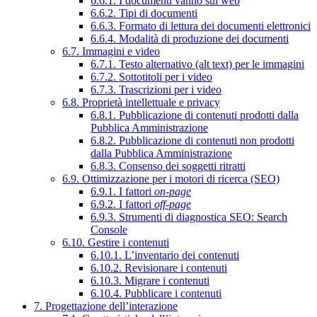
6.6.1. I documenti vanno sul web
6.6.2. Tipi di documenti
6.6.3. Formato di lettura dei documenti elettronici
6.6.4. Modalità di produzione dei documenti
6.7. Immagini e video
6.7.1. Testo alternativo (alt text) per le immagini
6.7.2. Sottotitoli per i video
6.7.3. Trascrizioni per i video
6.8. Proprietà intellettuale e privacy
6.8.1. Pubblicazione di contenuti prodotti dalla
Pubblica Amministrazione
6.8.2. Pubblicazione di contenuti non prodotti
dalla Pubblica Amministrazione
6.8.3. Consenso dei soggetti ritratti
6.9. Ottimizzazione per i motori di ricerca (SEO)
6.9.1. I fattori
on-page
6.9.2. I fattori
off-page
6.9.3. Strumenti di diagnostica SEO: Search
Console
6.10. Gestire i contenuti
6.10.1. L’inventario dei contenuti
6.10.2. Revisionare i contenuti
6.10.3. Migrare i contenuti
6.10.4. Pubblicare i contenuti
7. Progettazione dell’interazione