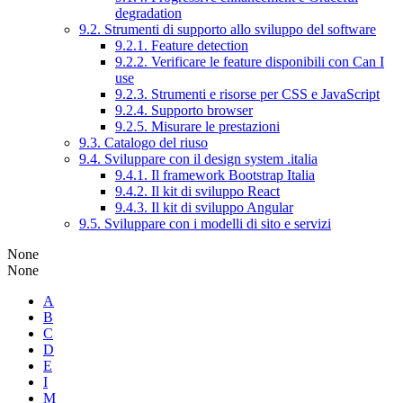
degradation
9.2. Strumenti di supporto allo sviluppo del software
9.2.1. Feature detection
9.2.2. Verificare le feature disponibili con Can I
use
9.2.3. Strumenti e risorse per CSS e JavaScript
9.2.4. Supporto browser
9.2.5. Misurare le prestazioni
9.3. Catalogo del riuso
9.4. Sviluppare con il design system .italia
9.4.1. Il framework Bootstrap Italia
9.4.2. Il kit di sviluppo React
9.4.3. Il kit di sviluppo Angular
9.5. Sviluppare con i modelli di sito e servizi
None
None
A
B
C
D
E
I
M