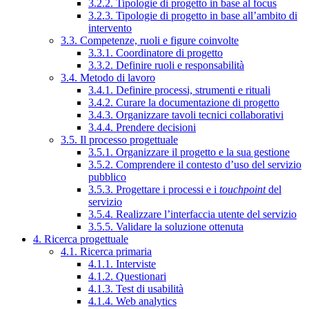
3.2.2. Tipologie di progetto in base al focus
3.2.3. Tipologie di progetto in base all’ambito di
intervento
3.3. Competenze, ruoli e figure coinvolte
3.3.1. Coordinatore di progetto
3.3.2. Definire ruoli e responsabilità
3.4. Metodo di lavoro
3.4.1. Definire processi, strumenti e rituali
3.4.2. Curare la documentazione di progetto
3.4.3. Organizzare tavoli tecnici collaborativi
3.4.4. Prendere decisioni
3.5. Il processo progettuale
3.5.1. Organizzare il progetto e la sua gestione
3.5.2. Comprendere il contesto d’uso del servizio
pubblico
3.5.3. Progettare i processi e i
touchpoint
del
servizio
3.5.4. Realizzare l’interfaccia utente del servizio
3.5.5. Validare la soluzione ottenuta
4. Ricerca progettuale
4.1. Ricerca primaria
4.1.1. Interviste
4.1.2. Questionari
4.1.3. Test di usabilità
4.1.4. Web analytics