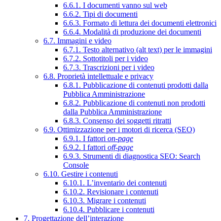
6.6.1. I documenti vanno sul web
6.6.2. Tipi di documenti
6.6.3. Formato di lettura dei documenti elettronici
6.6.4. Modalità di produzione dei documenti
6.7. Immagini e video
6.7.1. Testo alternativo (alt text) per le immagini
6.7.2. Sottotitoli per i video
6.7.3. Trascrizioni per i video
6.8. Proprietà intellettuale e privacy
6.8.1. Pubblicazione di contenuti prodotti dalla
Pubblica Amministrazione
6.8.2. Pubblicazione di contenuti non prodotti
dalla Pubblica Amministrazione
6.8.3. Consenso dei soggetti ritratti
6.9. Ottimizzazione per i motori di ricerca (SEO)
6.9.1. I fattori
on-page
6.9.2. I fattori
off-page
6.9.3. Strumenti di diagnostica SEO: Search
Console
6.10. Gestire i contenuti
6.10.1. L’inventario dei contenuti
6.10.2. Revisionare i contenuti
6.10.3. Migrare i contenuti
6.10.4. Pubblicare i contenuti
7. Progettazione dell’interazione