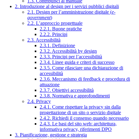
1.3. Contribuisci al manuale
2. Introduzione al design per i servizi pubblici digitali
2.1. Design per l’amministrazione digitale (
e-
government
)
2.2. L’approccio progettuale
2.2.1. Buone pratiche
2.2.2. Principi
2.3. Accessibilità
2.3.1. Definizione
2.3.2. Accessibilità by design
2.3.3. Principi per l’accessibilità
2.3.4. Linee guida e criteri di successo
2.3.5. Come rilasciare una dichiarazione di
accessibilità
2.3.6. Meccanismo di feedback e procedura di
attuazione
2.3.7. Obiettivi accessibilità
2.3.8. Normativa e approfondimenti
2.4. Privacy
2.4.1. Come rispettare la privacy sin dalla
progettazione di un sito o servizio digitale
2.4.2. Richiedi il consenso quando necessario
2.4.3. Le basi del sito web: architettura,
informativa privacy, riferimenti DPO
3. Pianificazione, gestione e strategia