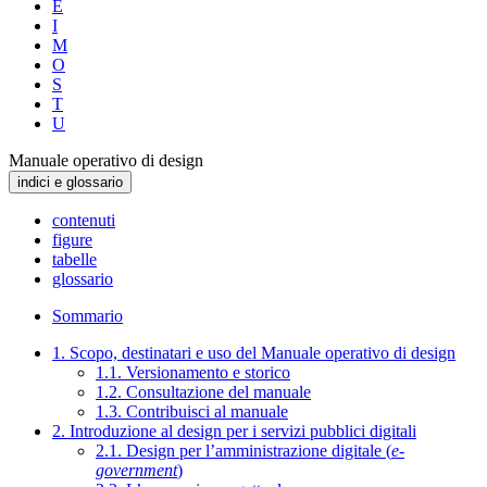
E
I
M
O
S
T
U
Manuale operativo di design
indici e glossario
contenuti
figure
tabelle
glossario
Sommario
1. Scopo, destinatari e uso del Manuale operativo di design
1.1. Versionamento e storico
1.2. Consultazione del manuale
1.3. Contribuisci al manuale
2. Introduzione al design per i servizi pubblici digitali
2.1. Design per l’amministrazione digitale (
e-
government
)