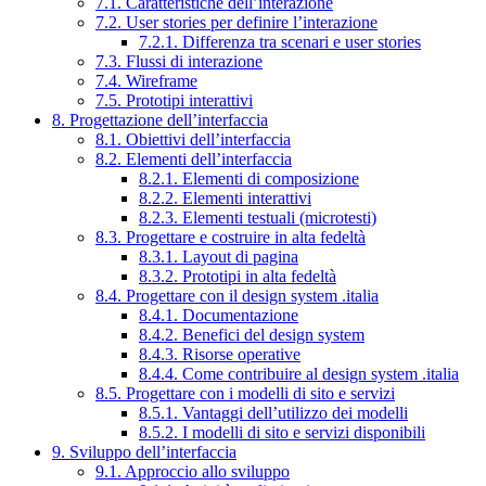
7.1. Caratteristiche dell’interazione
7.2. User stories per definire l’interazione
7.2.1. Differenza tra scenari e user stories
7.3. Flussi di interazione
7.4. Wireframe
7.5. Prototipi interattivi
8. Progettazione dell’interfaccia
8.1. Obiettivi dell’interfaccia
8.2. Elementi dell’interfaccia
8.2.1. Elementi di composizione
8.2.2. Elementi interattivi
8.2.3. Elementi testuali (microtesti)
8.3. Progettare e costruire in alta fedeltà
8.3.1. Layout di pagina
8.3.2. Prototipi in alta fedeltà
8.4. Progettare con il design system .italia
8.4.1. Documentazione
8.4.2. Benefici del design system
8.4.3. Risorse operative
8.4.4. Come contribuire al design system .italia
8.5. Progettare con i modelli di sito e servizi
8.5.1. Vantaggi dell’utilizzo dei modelli
8.5.2. I modelli di sito e servizi disponibili
9. Sviluppo dell’interfaccia
9.1. Approccio allo sviluppo