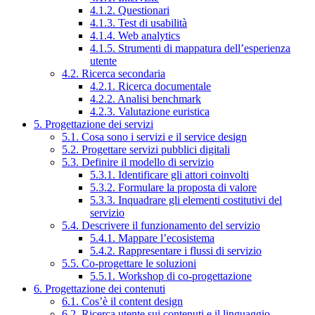
4.1.2. Questionari
4.1.3. Test di usabilità
4.1.4. Web analytics
4.1.5. Strumenti di mappatura dell’esperienza
utente
4.2. Ricerca secondaria
4.2.1. Ricerca documentale
4.2.2. Analisi benchmark
4.2.3. Valutazione euristica
5. Progettazione dei servizi
5.1. Cosa sono i servizi e il service design
5.2. Progettare servizi pubblici digitali
5.3. Definire il modello di servizio
5.3.1. Identificare gli attori coinvolti
5.3.2. Formulare la proposta di valore
5.3.3. Inquadrare gli elementi costitutivi del
servizio
5.4. Descrivere il funzionamento del servizio
5.4.1. Mappare l’ecosistema
5.4.2. Rappresentare i flussi di servizio
5.5. Co-progettare le soluzioni
5.5.1. Workshop di co-progettazione
6. Progettazione dei contenuti
6.1. Cos’è il content design
6.2. Ricerca utente sui contenuti e il linguaggio