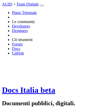
AGID
+
Team Digitale
Piano Triennale
Le community
Developers
Designers
Gli strumenti
Forum
Docs
GitHub
Docs Italia
beta
Documenti pubblici, digitali.