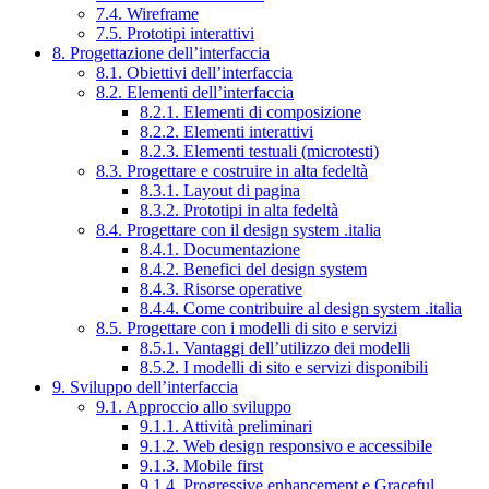
7.4. Wireframe
7.5. Prototipi interattivi
8. Progettazione dell’interfaccia
8.1. Obiettivi dell’interfaccia
8.2. Elementi dell’interfaccia
8.2.1. Elementi di composizione
8.2.2. Elementi interattivi
8.2.3. Elementi testuali (microtesti)
8.3. Progettare e costruire in alta fedeltà
8.3.1. Layout di pagina
8.3.2. Prototipi in alta fedeltà
8.4. Progettare con il design system .italia
8.4.1. Documentazione
8.4.2. Benefici del design system
8.4.3. Risorse operative
8.4.4. Come contribuire al design system .italia
8.5. Progettare con i modelli di sito e servizi
8.5.1. Vantaggi dell’utilizzo dei modelli
8.5.2. I modelli di sito e servizi disponibili
9. Sviluppo dell’interfaccia
9.1. Approccio allo sviluppo
9.1.1. Attività preliminari
9.1.2. Web design responsivo e accessibile
9.1.3. Mobile first
9.1.4. Progressive enhancement e Graceful