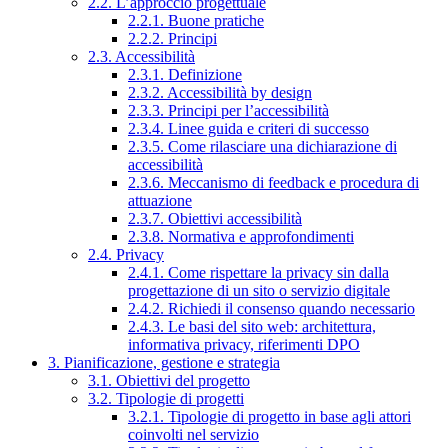
2.2. L’approccio progettuale
2.2.1. Buone pratiche
2.2.2. Principi
2.3. Accessibilità
2.3.1. Definizione
2.3.2. Accessibilità by design
2.3.3. Principi per l’accessibilità
2.3.4. Linee guida e criteri di successo
2.3.5. Come rilasciare una dichiarazione di
accessibilità
2.3.6. Meccanismo di feedback e procedura di
attuazione
2.3.7. Obiettivi accessibilità
2.3.8. Normativa e approfondimenti
2.4. Privacy
2.4.1. Come rispettare la privacy sin dalla
progettazione di un sito o servizio digitale
2.4.2. Richiedi il consenso quando necessario
2.4.3. Le basi del sito web: architettura,
informativa privacy, riferimenti DPO
3. Pianificazione, gestione e strategia
3.1. Obiettivi del progetto
3.2. Tipologie di progetti
3.2.1. Tipologie di progetto in base agli attori
coinvolti nel servizio