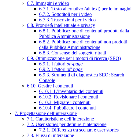
6.7. Immagini e video
6.7.1. Testo alternativo (alt text) per le immagini
6.7.2. Sottotitoli per i video
6.7.3. Trascrizioni per i video
6.8. Proprietà intellettuale e privacy
6.8.1. Pubblicazione di contenuti prodotti dalla
Pubblica Amministrazione
6.8.2. Pubblicazione di contenuti non prodotti
dalla Pubblica Amministrazione
6.8.3. Consenso dei soggetti ritratti
6.9. Ottimizzazione per i motori di ricerca (SEO)
6.9.1. I fattori
on-page
6.9.2. I fattori
off-page
6.9.3. Strumenti di diagnostica SEO: Search
Console
6.10. Gestire i contenuti
6.10.1. L’inventario dei contenuti
6.10.2. Revisionare i contenuti
6.10.3. Migrare i contenuti
6.10.4. Pubblicare i contenuti
7. Progettazione dell’interazione
7.1. Caratteristiche dell’interazione
7.2. User stories per definire l’interazione
7.2.1. Differenza tra scenari e user stories
7.3. Flussi di interazione