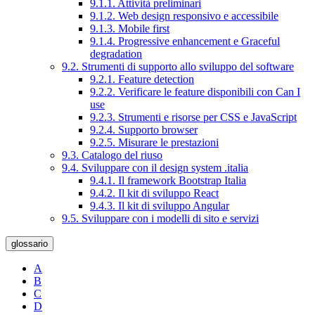
9.1.1. Attività preliminari
9.1.2. Web design responsivo e accessibile
9.1.3. Mobile first
9.1.4. Progressive enhancement e Graceful
degradation
9.2. Strumenti di supporto allo sviluppo del software
9.2.1. Feature detection
9.2.2. Verificare le feature disponibili con Can I
use
9.2.3. Strumenti e risorse per CSS e JavaScript
9.2.4. Supporto browser
9.2.5. Misurare le prestazioni
9.3. Catalogo del riuso
9.4. Sviluppare con il design system .italia
9.4.1. Il framework Bootstrap Italia
9.4.2. Il kit di sviluppo React
9.4.3. Il kit di sviluppo Angular
9.5. Sviluppare con i modelli di sito e servizi
glossario
A
B
C
D