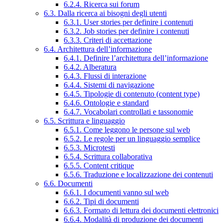
6.2.4. Ricerca sui forum
6.3. Dalla ricerca ai bisogni degli utenti
6.3.1. User stories per definire i contenuti
6.3.2. Job stories per definire i contenuti
6.3.3. Criteri di accettazione
6.4. Architettura dell’informazione
6.4.1. Definire l’architettura dell’informazione
6.4.2. Alberatura
6.4.3. Flussi di interazione
6.4.4. Sistemi di navigazione
6.4.5. Tipologie di contenuto (content type)
6.4.6. Ontologie e standard
6.4.7. Vocabolari controllati e tassonomie
6.5. Scrittura e linguaggio
6.5.1. Come leggono le persone sul web
6.5.2. Le regole per un linguaggio semplice
6.5.3. Microtesti
6.5.4. Scrittura collaborativa
6.5.5. Content critique
6.5.6. Traduzione e localizzazione dei contenuti
6.6. Documenti
6.6.1. I documenti vanno sul web
6.6.2. Tipi di documenti
6.6.3. Formato di lettura dei documenti elettronici
6.6.4. Modalità di produzione dei documenti