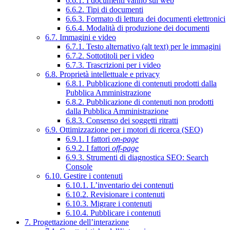
6.6.1. I documenti vanno sul web
6.6.2. Tipi di documenti
6.6.3. Formato di lettura dei documenti elettronici
6.6.4. Modalità di produzione dei documenti
6.7. Immagini e video
6.7.1. Testo alternativo (alt text) per le immagini
6.7.2. Sottotitoli per i video
6.7.3. Trascrizioni per i video
6.8. Proprietà intellettuale e privacy
6.8.1. Pubblicazione di contenuti prodotti dalla
Pubblica Amministrazione
6.8.2. Pubblicazione di contenuti non prodotti
dalla Pubblica Amministrazione
6.8.3. Consenso dei soggetti ritratti
6.9. Ottimizzazione per i motori di ricerca (SEO)
6.9.1. I fattori
on-page
6.9.2. I fattori
off-page
6.9.3. Strumenti di diagnostica SEO: Search
Console
6.10. Gestire i contenuti
6.10.1. L’inventario dei contenuti
6.10.2. Revisionare i contenuti
6.10.3. Migrare i contenuti
6.10.4. Pubblicare i contenuti
7. Progettazione dell’interazione