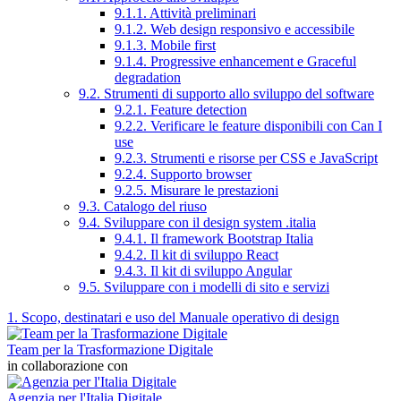
9.1.1. Attività preliminari
9.1.2. Web design responsivo e accessibile
9.1.3. Mobile first
9.1.4. Progressive enhancement e Graceful
degradation
9.2. Strumenti di supporto allo sviluppo del software
9.2.1. Feature detection
9.2.2. Verificare le feature disponibili con Can I
use
9.2.3. Strumenti e risorse per CSS e JavaScript
9.2.4. Supporto browser
9.2.5. Misurare le prestazioni
9.3. Catalogo del riuso
9.4. Sviluppare con il design system .italia
9.4.1. Il framework Bootstrap Italia
9.4.2. Il kit di sviluppo React
9.4.3. Il kit di sviluppo Angular
9.5. Sviluppare con i modelli di sito e servizi
1. Scopo, destinatari e uso del Manuale operativo di design
Team per la Trasformazione Digitale
in collaborazione con
Agenzia per l'Italia Digitale