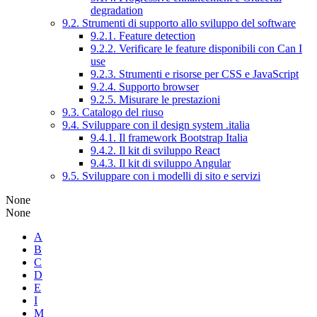
degradation
9.2. Strumenti di supporto allo sviluppo del software
9.2.1. Feature detection
9.2.2. Verificare le feature disponibili con Can I
use
9.2.3. Strumenti e risorse per CSS e JavaScript
9.2.4. Supporto browser
9.2.5. Misurare le prestazioni
9.3. Catalogo del riuso
9.4. Sviluppare con il design system .italia
9.4.1. Il framework Bootstrap Italia
9.4.2. Il kit di sviluppo React
9.4.3. Il kit di sviluppo Angular
9.5. Sviluppare con i modelli di sito e servizi
None
None
A
B
C
D
E
I
M