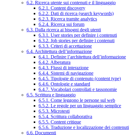
6.2. Ricerca utente sui contenuti e il linguaggio
6.2.1. Content discovery
6.2.2. Dati di ricerca (search keywords)
6.2.3. Ricerca tramite analytics
6.2.4. Ricerca sui forum
6.3. Dalla ricerca ai bisogni degli utenti
6.3.1. User stories per definire i contenuti
6.3.2. Job stories per definire i contenuti
6.3.3. Criteri di accettazione
6.4. Architettura dell’informazione
6.4.1. Definire l’architettura dell’informazione
6.4.2. Alberatura
6.4.3. Flussi di interazione
6.4.4. Sistemi di navigazione
6.4.5. Tipologie di contenuto (content type)
6.4.6. Ontologie e standard
6.4.7. Vocabolari controllati e tassonomie
6.5. Scrittura e linguaggio
6.5.1. Come leggono le persone sul web
6.5.2. Le regole per un linguaggio semplice
6.5.3. Microtesti
6.5.4. Scrittura collaborativa
6.5.5. Content critique
6.5.6. Traduzione e localizzazione dei contenuti
6.6. Documenti