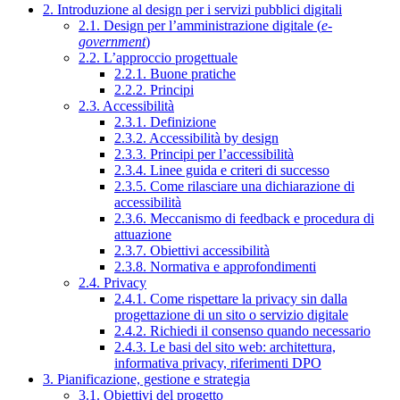
2. Introduzione al design per i servizi pubblici digitali
2.1. Design per l’amministrazione digitale (
e-
government
)
2.2. L’approccio progettuale
2.2.1. Buone pratiche
2.2.2. Principi
2.3. Accessibilità
2.3.1. Definizione
2.3.2. Accessibilità by design
2.3.3. Principi per l’accessibilità
2.3.4. Linee guida e criteri di successo
2.3.5. Come rilasciare una dichiarazione di
accessibilità
2.3.6. Meccanismo di feedback e procedura di
attuazione
2.3.7. Obiettivi accessibilità
2.3.8. Normativa e approfondimenti
2.4. Privacy
2.4.1. Come rispettare la privacy sin dalla
progettazione di un sito o servizio digitale
2.4.2. Richiedi il consenso quando necessario
2.4.3. Le basi del sito web: architettura,
informativa privacy, riferimenti DPO
3. Pianificazione, gestione e strategia
3.1. Obiettivi del progetto