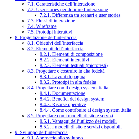
7.1. Caratteristiche dell’interazione
7.2. User stories per definire l’interazione
7.2.1. Differenza tra scenari e user stories
7.3. Flussi di interazione
7.4. Wireframe
7.5. Prototipi interattivi
8. Progettazione dell’interfaccia
8.1. Obiettivi dell’interfaccia
8.2. Elementi dell’interfaccia
8.2.1. Elementi di composizione
8.2.2. Elementi interattivi
8.2.3. Elementi testuali (microtesti)
8.3. Progettare e costruire in alta fedeltà
8.3.1. Layout di pagina
8.3.2. Prototipi in alta fedeltà
8.4. Progettare con il design system .italia
8.4.1. Documentazione
8.4.2. Benefici del design system
8.4.3. Risorse operative
8.4.4. Come contribuire al design system .italia
8.5. Progettare con i modelli di sito e servizi
8.5.1. Vantaggi dell’utilizzo dei modelli
8.5.2. I modelli di sito e servizi disponibili
9. Sviluppo dell’interfaccia
9.1. Approccio allo sviluppo