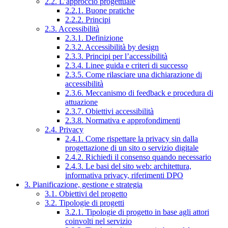
2.2. L’approccio progettuale
2.2.1. Buone pratiche
2.2.2. Principi
2.3. Accessibilità
2.3.1. Definizione
2.3.2. Accessibilità by design
2.3.3. Principi per l’accessibilità
2.3.4. Linee guida e criteri di successo
2.3.5. Come rilasciare una dichiarazione di
accessibilità
2.3.6. Meccanismo di feedback e procedura di
attuazione
2.3.7. Obiettivi accessibilità
2.3.8. Normativa e approfondimenti
2.4. Privacy
2.4.1. Come rispettare la privacy sin dalla
progettazione di un sito o servizio digitale
2.4.2. Richiedi il consenso quando necessario
2.4.3. Le basi del sito web: architettura,
informativa privacy, riferimenti DPO
3. Pianificazione, gestione e strategia
3.1. Obiettivi del progetto
3.2. Tipologie di progetti
3.2.1. Tipologie di progetto in base agli attori
coinvolti nel servizio