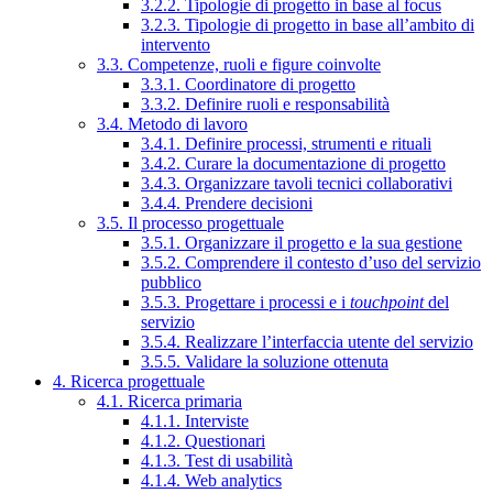
3.2.2. Tipologie di progetto in base al focus
3.2.3. Tipologie di progetto in base all’ambito di
intervento
3.3. Competenze, ruoli e figure coinvolte
3.3.1. Coordinatore di progetto
3.3.2. Definire ruoli e responsabilità
3.4. Metodo di lavoro
3.4.1. Definire processi, strumenti e rituali
3.4.2. Curare la documentazione di progetto
3.4.3. Organizzare tavoli tecnici collaborativi
3.4.4. Prendere decisioni
3.5. Il processo progettuale
3.5.1. Organizzare il progetto e la sua gestione
3.5.2. Comprendere il contesto d’uso del servizio
pubblico
3.5.3. Progettare i processi e i
touchpoint
del
servizio
3.5.4. Realizzare l’interfaccia utente del servizio
3.5.5. Validare la soluzione ottenuta
4. Ricerca progettuale
4.1. Ricerca primaria
4.1.1. Interviste
4.1.2. Questionari
4.1.3. Test di usabilità
4.1.4. Web analytics