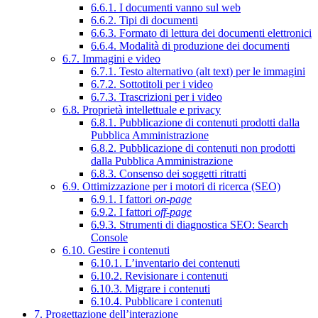
6.6.1. I documenti vanno sul web
6.6.2. Tipi di documenti
6.6.3. Formato di lettura dei documenti elettronici
6.6.4. Modalità di produzione dei documenti
6.7. Immagini e video
6.7.1. Testo alternativo (alt text) per le immagini
6.7.2. Sottotitoli per i video
6.7.3. Trascrizioni per i video
6.8. Proprietà intellettuale e privacy
6.8.1. Pubblicazione di contenuti prodotti dalla
Pubblica Amministrazione
6.8.2. Pubblicazione di contenuti non prodotti
dalla Pubblica Amministrazione
6.8.3. Consenso dei soggetti ritratti
6.9. Ottimizzazione per i motori di ricerca (SEO)
6.9.1. I fattori
on-page
6.9.2. I fattori
off-page
6.9.3. Strumenti di diagnostica SEO: Search
Console
6.10. Gestire i contenuti
6.10.1. L’inventario dei contenuti
6.10.2. Revisionare i contenuti
6.10.3. Migrare i contenuti
6.10.4. Pubblicare i contenuti
7. Progettazione dell’interazione