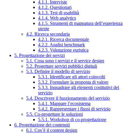
4.1.1. Interviste
4.1.2. Questionari
4.1.3. Test di usabilità
4.1.4. Web analytics
4.1.5. Strumenti di mappatura dell’esperienza
utente
4.2. Ricerca secondaria
4.2.1. Ricerca documentale
4.2.2. Analisi benchmark
4.2.3. Valutazione euristica
5. Progettazione dei servizi
5.1. Cosa sono i servizi e il service design
5.2. Progettare servizi pubblici digitali
5.3. Definire il modello di servizio
5.3.1. Identificare gli attori coinvolti
5.3.2. Formulare la proposta di valore
5.3.3. Inquadrare gli elementi costitutivi del
servizio
5.4. Descrivere il funzionamento del servizio
5.4.1. Mappare l’ecosistema
5.4.2. Rappresentare i flussi di servizio
5.5. Co-progettare le soluzioni
5.5.1. Workshop di co-progettazione
6. Progettazione dei contenuti
6.1. Cos’è il content design