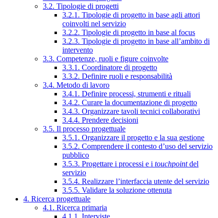
3.2. Tipologie di progetti
3.2.1. Tipologie di progetto in base agli attori
coinvolti nel servizio
3.2.2. Tipologie di progetto in base al focus
3.2.3. Tipologie di progetto in base all’ambito di
intervento
3.3. Competenze, ruoli e figure coinvolte
3.3.1. Coordinatore di progetto
3.3.2. Definire ruoli e responsabilità
3.4. Metodo di lavoro
3.4.1. Definire processi, strumenti e rituali
3.4.2. Curare la documentazione di progetto
3.4.3. Organizzare tavoli tecnici collaborativi
3.4.4. Prendere decisioni
3.5. Il processo progettuale
3.5.1. Organizzare il progetto e la sua gestione
3.5.2. Comprendere il contesto d’uso del servizio
pubblico
3.5.3. Progettare i processi e i
touchpoint
del
servizio
3.5.4. Realizzare l’interfaccia utente del servizio
3.5.5. Validare la soluzione ottenuta
4. Ricerca progettuale
4.1. Ricerca primaria
4.1.1. Interviste