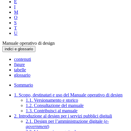
E
I
M
O
S
T
U
Manuale operativo di design
indici e glossario
contenuti
figure
tabelle
glossario
Sommario
1. Scopo, destinatari e uso del Manuale operativo di design
1.1. Versionamento e storico
1.2. Consultazione del manuale
1.3. Contribuisci al manuale
2. Introduzione al design per i servizi pubblici digitali
2.1. Design per l’amministrazione digitale (
e-
government
)