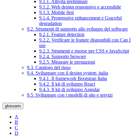
9.1.1. Attività preliminari
9.1.2. Web design responsivo e accessibile
9.1.3. Mobile first
9.1.4. Progressive enhancement e Graceful
degradation
9.2. Strumenti di supporto allo sviluppo del software
9.2.1. Feature detection
9.2.2. Verificare le feature disponibili con Can I
use
9.2.3. Strumenti e risorse per CSS e JavaScript
9.2.4. Supporto browser
9.2.5. Misurare le prestazioni
9.3. Catalogo del riuso
9.4. Sviluppare con il design system .italia
9.4.1. Il framework Bootstrap Italia
9.4.2. Il kit di sviluppo React
9.4.3. Il kit di sviluppo Angular
9.5. Sviluppare con i modelli di sito e servizi
glossario
A
B
C
D