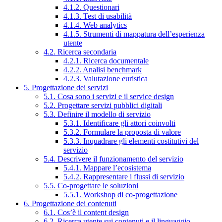
4.1.2. Questionari
4.1.3. Test di usabilità
4.1.4. Web analytics
4.1.5. Strumenti di mappatura dell’esperienza
utente
4.2. Ricerca secondaria
4.2.1. Ricerca documentale
4.2.2. Analisi benchmark
4.2.3. Valutazione euristica
5. Progettazione dei servizi
5.1. Cosa sono i servizi e il service design
5.2. Progettare servizi pubblici digitali
5.3. Definire il modello di servizio
5.3.1. Identificare gli attori coinvolti
5.3.2. Formulare la proposta di valore
5.3.3. Inquadrare gli elementi costitutivi del
servizio
5.4. Descrivere il funzionamento del servizio
5.4.1. Mappare l’ecosistema
5.4.2. Rappresentare i flussi di servizio
5.5. Co-progettare le soluzioni
5.5.1. Workshop di co-progettazione
6. Progettazione dei contenuti
6.1. Cos’è il content design
6.2. Ricerca utente sui contenuti e il linguaggio