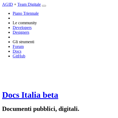
AGID
+
Team Digitale
Piano Triennale
Le community
Developers
Designers
Gli strumenti
Forum
Docs
GitHub
Docs Italia
beta
Documenti pubblici, digitali.