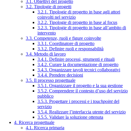
3.1. Obiettivi del progetto
3.2. Tipologie di progetti
3.2.1. Tipologie di progetto in base agli attori
coinvolti nel servizio
3.2.2. Tipologie di progetto in base al focus
3.2.3. Tipologie di progetto in base all’ambito di
intervento
3.3. Competenze, ruoli e figure coinvolte
3.3.1. Coordinatore di progetto
3.3.2. Definire ruoli e responsabilità
3.4. Metodo di lavoro
3.4.1. Definire processi, strumenti e rituali
3.4.2. Curare la documentazione di progetto
3.4.3. Organizzare tavoli tecnici collaborativi
3.4.4. Prendere decisioni
3.5. Il processo progettuale
3.5.1. Organizzare il progetto e la sua gestione
3.5.2. Comprendere il contesto d’uso del servizio
pubblico
3.5.3. Progettare i processi e i
touchpoint
del
servizio
3.5.4. Realizzare l’interfaccia utente del servizio
3.5.5. Validare la soluzione ottenuta
4. Ricerca progettuale
4.1. Ricerca primaria