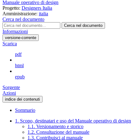
Manuale operativo di design
Progetto:
Designers Italia
Amministrazione:
italia
Cerca nel documento
Cerca nel documento
Informazioni
versione-corrente
Scarica
pdf
html
epub
Sorgente
Azioni
indice dei contenuti
Sommario
1. Scopo, destinatari e uso del Manuale operativo di design
1.1. Versionamento e storico
1.2. Consultazione del manuale
1.3. Contribuisci al manuale