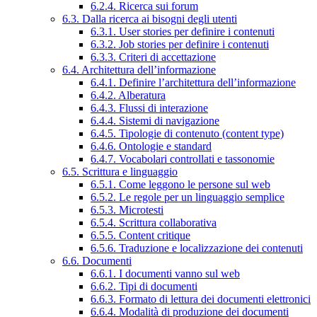
6.2.4. Ricerca sui forum
6.3. Dalla ricerca ai bisogni degli utenti
6.3.1. User stories per definire i contenuti
6.3.2. Job stories per definire i contenuti
6.3.3. Criteri di accettazione
6.4. Architettura dell’informazione
6.4.1. Definire l’architettura dell’informazione
6.4.2. Alberatura
6.4.3. Flussi di interazione
6.4.4. Sistemi di navigazione
6.4.5. Tipologie di contenuto (content type)
6.4.6. Ontologie e standard
6.4.7. Vocabolari controllati e tassonomie
6.5. Scrittura e linguaggio
6.5.1. Come leggono le persone sul web
6.5.2. Le regole per un linguaggio semplice
6.5.3. Microtesti
6.5.4. Scrittura collaborativa
6.5.5. Content critique
6.5.6. Traduzione e localizzazione dei contenuti
6.6. Documenti
6.6.1. I documenti vanno sul web
6.6.2. Tipi di documenti
6.6.3. Formato di lettura dei documenti elettronici
6.6.4. Modalità di produzione dei documenti