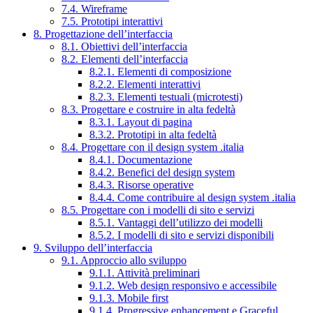
7.4. Wireframe
7.5. Prototipi interattivi
8. Progettazione dell’interfaccia
8.1. Obiettivi dell’interfaccia
8.2. Elementi dell’interfaccia
8.2.1. Elementi di composizione
8.2.2. Elementi interattivi
8.2.3. Elementi testuali (microtesti)
8.3. Progettare e costruire in alta fedeltà
8.3.1. Layout di pagina
8.3.2. Prototipi in alta fedeltà
8.4. Progettare con il design system .italia
8.4.1. Documentazione
8.4.2. Benefici del design system
8.4.3. Risorse operative
8.4.4. Come contribuire al design system .italia
8.5. Progettare con i modelli di sito e servizi
8.5.1. Vantaggi dell’utilizzo dei modelli
8.5.2. I modelli di sito e servizi disponibili
9. Sviluppo dell’interfaccia
9.1. Approccio allo sviluppo
9.1.1. Attività preliminari
9.1.2. Web design responsivo e accessibile
9.1.3. Mobile first
9.1.4. Progressive enhancement e Graceful