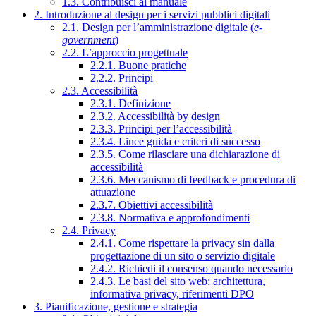
1.3. Contribuisci al manuale
2. Introduzione al design per i servizi pubblici digitali
2.1. Design per l’amministrazione digitale (
e-
government
)
2.2. L’approccio progettuale
2.2.1. Buone pratiche
2.2.2. Principi
2.3. Accessibilità
2.3.1. Definizione
2.3.2. Accessibilità by design
2.3.3. Principi per l’accessibilità
2.3.4. Linee guida e criteri di successo
2.3.5. Come rilasciare una dichiarazione di
accessibilità
2.3.6. Meccanismo di feedback e procedura di
attuazione
2.3.7. Obiettivi accessibilità
2.3.8. Normativa e approfondimenti
2.4. Privacy
2.4.1. Come rispettare la privacy sin dalla
progettazione di un sito o servizio digitale
2.4.2. Richiedi il consenso quando necessario
2.4.3. Le basi del sito web: architettura,
informativa privacy, riferimenti DPO
3. Pianificazione, gestione e strategia