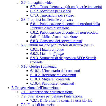
6.7. Immagini e video
6.7.1. Testo alternativo (alt text) per le immagini
6.7.2. Sottotitoli per i video
6.7.3. Trascrizioni per i video
6.8. Proprietà intellettuale e privacy
6.8.1. Pubblicazione di contenuti prodotti dalla
Pubblica Amministrazione
6.8.2. Pubblicazione di contenuti non prodotti
dalla Pubblica Amministrazione
6.8.3. Consenso dei soggetti ritratti
6.9. Ottimizzazione per i motori di ricerca (SEO)
6.9.1. I fattori
on-page
6.9.2. I fattori
off-page
6.9.3. Strumenti di diagnostica SEO: Search
Console
6.10. Gestire i contenuti
6.10.1. L’inventario dei contenuti
6.10.2. Revisionare i contenuti
6.10.3. Migrare i contenuti
6.10.4. Pubblicare i contenuti
7. Progettazione dell’interazione
7.1. Caratteristiche dell’interazione
7.2. User stories per definire l’interazione
7.2.1. Differenza tra scenari e user stories
7.3. Flussi di interazione