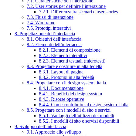
7.1. Caratteristiche dell’interazione
7.2. User stories per definire l’interazione
7.2.1. Differenza tra scenari e user stories
7.3. Flussi di interazione
7.4. Wireframe
7.5. Prototipi interattivi
8. Progettazione dell’interfaccia
8.1. Obiettivi dell’interfaccia
8.2. Elementi dell’interfaccia
8.2.1. Elementi di composizione
8.2.2. Elementi interattivi
8.2.3. Elementi testuali (microtesti)
8.3. Progettare e costruire in alta fedeltà
8.3.1. Layout di pagina
8.3.2. Prototipi in alta fedeltà
8.4. Progettare con il design system .italia
8.4.1. Documentazione
8.4.2. Benefici del design system
8.4.3. Risorse operative
8.4.4. Come contribuire al design system .italia
8.5. Progettare con i modelli di sito e servizi
8.5.1. Vantaggi dell’utilizzo dei modelli
8.5.2. I modelli di sito e servizi disponibili
9. Sviluppo dell’interfaccia
9.1. Approccio allo sviluppo