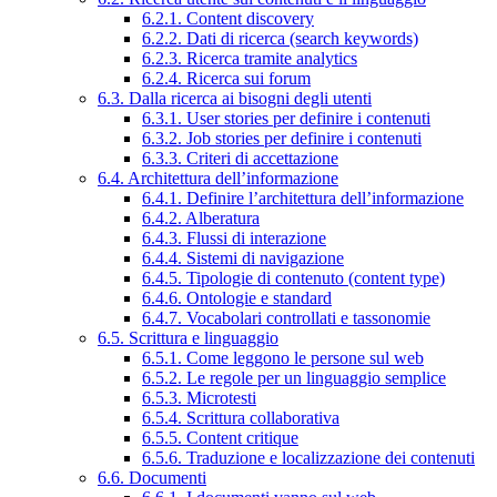
6.2.1. Content discovery
6.2.2. Dati di ricerca (search keywords)
6.2.3. Ricerca tramite analytics
6.2.4. Ricerca sui forum
6.3. Dalla ricerca ai bisogni degli utenti
6.3.1. User stories per definire i contenuti
6.3.2. Job stories per definire i contenuti
6.3.3. Criteri di accettazione
6.4. Architettura dell’informazione
6.4.1. Definire l’architettura dell’informazione
6.4.2. Alberatura
6.4.3. Flussi di interazione
6.4.4. Sistemi di navigazione
6.4.5. Tipologie di contenuto (content type)
6.4.6. Ontologie e standard
6.4.7. Vocabolari controllati e tassonomie
6.5. Scrittura e linguaggio
6.5.1. Come leggono le persone sul web
6.5.2. Le regole per un linguaggio semplice
6.5.3. Microtesti
6.5.4. Scrittura collaborativa
6.5.5. Content critique
6.5.6. Traduzione e localizzazione dei contenuti
6.6. Documenti