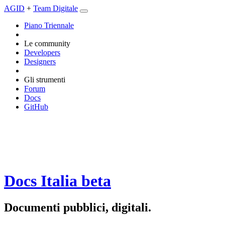
AGID
+
Team Digitale
Piano Triennale
Le community
Developers
Designers
Gli strumenti
Forum
Docs
GitHub
Docs Italia
beta
Documenti pubblici, digitali.