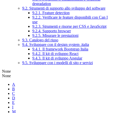
degradation
9.2. Strumenti di supporto allo sviluppo del software
9.2.1. Feature detection
9.2.2. Verificare le feature disponibili con Can I
use
9.2.3. Strumenti e risorse per CSS e JavaScript
9.2.4. Supporto browser
9.2.5. Misurare le prestazioni
9.3. Catalogo del riuso
9.4. Sviluppare con il design system .italia
9.4.1. Il framework Bootstrap Italia
9.4.2. Il kit di sviluppo React
9.4.3. Il kit di sviluppo Angular
9.5. Sviluppare con i modelli di sito e servizi
None
None
A
B
C
D
E
I
M