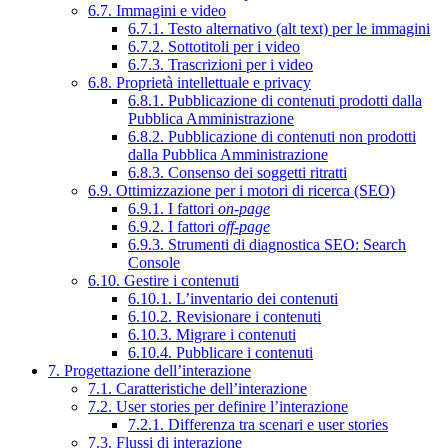
6.7. Immagini e video
6.7.1. Testo alternativo (alt text) per le immagini
6.7.2. Sottotitoli per i video
6.7.3. Trascrizioni per i video
6.8. Proprietà intellettuale e privacy
6.8.1. Pubblicazione di contenuti prodotti dalla
Pubblica Amministrazione
6.8.2. Pubblicazione di contenuti non prodotti
dalla Pubblica Amministrazione
6.8.3. Consenso dei soggetti ritratti
6.9. Ottimizzazione per i motori di ricerca (SEO)
6.9.1. I fattori
on-page
6.9.2. I fattori
off-page
6.9.3. Strumenti di diagnostica SEO: Search
Console
6.10. Gestire i contenuti
6.10.1. L’inventario dei contenuti
6.10.2. Revisionare i contenuti
6.10.3. Migrare i contenuti
6.10.4. Pubblicare i contenuti
7. Progettazione dell’interazione
7.1. Caratteristiche dell’interazione
7.2. User stories per definire l’interazione
7.2.1. Differenza tra scenari e user stories
7.3. Flussi di interazione