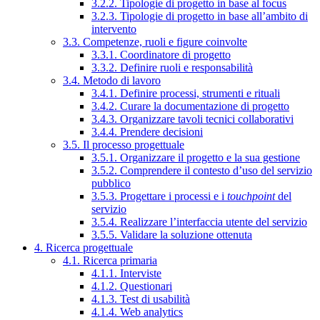
3.2.2. Tipologie di progetto in base al focus
3.2.3. Tipologie di progetto in base all’ambito di
intervento
3.3. Competenze, ruoli e figure coinvolte
3.3.1. Coordinatore di progetto
3.3.2. Definire ruoli e responsabilità
3.4. Metodo di lavoro
3.4.1. Definire processi, strumenti e rituali
3.4.2. Curare la documentazione di progetto
3.4.3. Organizzare tavoli tecnici collaborativi
3.4.4. Prendere decisioni
3.5. Il processo progettuale
3.5.1. Organizzare il progetto e la sua gestione
3.5.2. Comprendere il contesto d’uso del servizio
pubblico
3.5.3. Progettare i processi e i
touchpoint
del
servizio
3.5.4. Realizzare l’interfaccia utente del servizio
3.5.5. Validare la soluzione ottenuta
4. Ricerca progettuale
4.1. Ricerca primaria
4.1.1. Interviste
4.1.2. Questionari
4.1.3. Test di usabilità
4.1.4. Web analytics