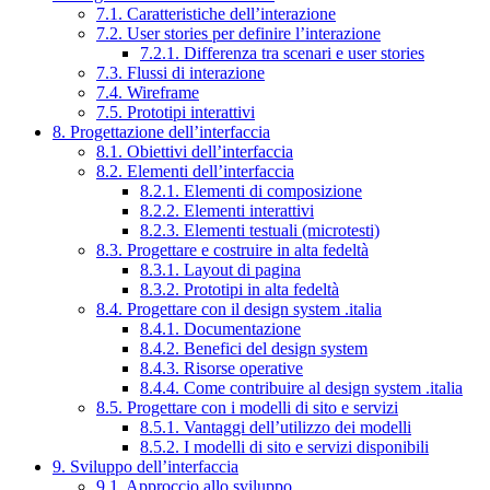
7.1. Caratteristiche dell’interazione
7.2. User stories per definire l’interazione
7.2.1. Differenza tra scenari e user stories
7.3. Flussi di interazione
7.4. Wireframe
7.5. Prototipi interattivi
8. Progettazione dell’interfaccia
8.1. Obiettivi dell’interfaccia
8.2. Elementi dell’interfaccia
8.2.1. Elementi di composizione
8.2.2. Elementi interattivi
8.2.3. Elementi testuali (microtesti)
8.3. Progettare e costruire in alta fedeltà
8.3.1. Layout di pagina
8.3.2. Prototipi in alta fedeltà
8.4. Progettare con il design system .italia
8.4.1. Documentazione
8.4.2. Benefici del design system
8.4.3. Risorse operative
8.4.4. Come contribuire al design system .italia
8.5. Progettare con i modelli di sito e servizi
8.5.1. Vantaggi dell’utilizzo dei modelli
8.5.2. I modelli di sito e servizi disponibili
9. Sviluppo dell’interfaccia
9.1. Approccio allo sviluppo