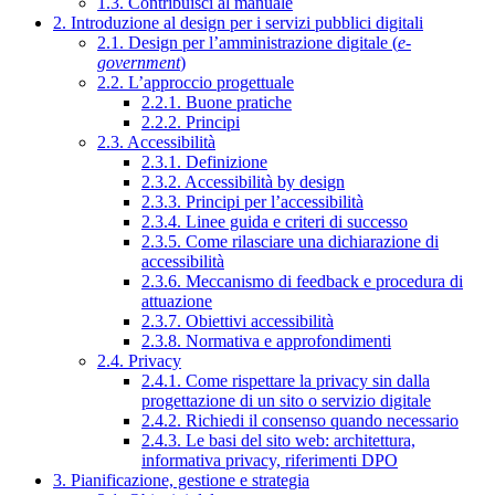
1.3. Contribuisci al manuale
2. Introduzione al design per i servizi pubblici digitali
2.1. Design per l’amministrazione digitale (
e-
government
)
2.2. L’approccio progettuale
2.2.1. Buone pratiche
2.2.2. Principi
2.3. Accessibilità
2.3.1. Definizione
2.3.2. Accessibilità by design
2.3.3. Principi per l’accessibilità
2.3.4. Linee guida e criteri di successo
2.3.5. Come rilasciare una dichiarazione di
accessibilità
2.3.6. Meccanismo di feedback e procedura di
attuazione
2.3.7. Obiettivi accessibilità
2.3.8. Normativa e approfondimenti
2.4. Privacy
2.4.1. Come rispettare la privacy sin dalla
progettazione di un sito o servizio digitale
2.4.2. Richiedi il consenso quando necessario
2.4.3. Le basi del sito web: architettura,
informativa privacy, riferimenti DPO
3. Pianificazione, gestione e strategia