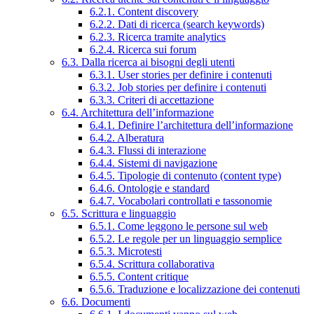
6.2.1. Content discovery
6.2.2. Dati di ricerca (search keywords)
6.2.3. Ricerca tramite analytics
6.2.4. Ricerca sui forum
6.3. Dalla ricerca ai bisogni degli utenti
6.3.1. User stories per definire i contenuti
6.3.2. Job stories per definire i contenuti
6.3.3. Criteri di accettazione
6.4. Architettura dell’informazione
6.4.1. Definire l’architettura dell’informazione
6.4.2. Alberatura
6.4.3. Flussi di interazione
6.4.4. Sistemi di navigazione
6.4.5. Tipologie di contenuto (content type)
6.4.6. Ontologie e standard
6.4.7. Vocabolari controllati e tassonomie
6.5. Scrittura e linguaggio
6.5.1. Come leggono le persone sul web
6.5.2. Le regole per un linguaggio semplice
6.5.3. Microtesti
6.5.4. Scrittura collaborativa
6.5.5. Content critique
6.5.6. Traduzione e localizzazione dei contenuti
6.6. Documenti