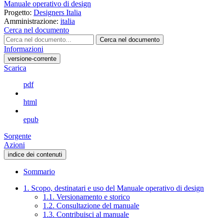
Manuale operativo di design
Progetto:
Designers Italia
Amministrazione:
italia
Cerca nel documento
Cerca nel documento
Informazioni
versione-corrente
Scarica
pdf
html
epub
Sorgente
Azioni
indice dei contenuti
Sommario
1. Scopo, destinatari e uso del Manuale operativo di design
1.1. Versionamento e storico
1.2. Consultazione del manuale
1.3. Contribuisci al manuale