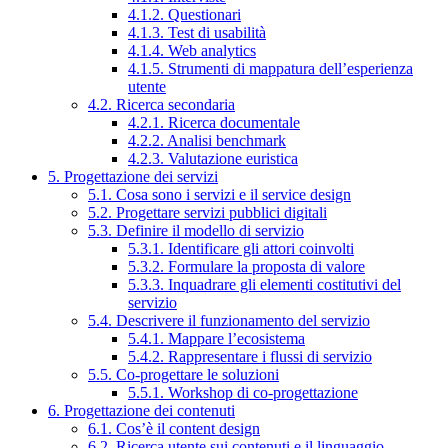
4.1.2. Questionari
4.1.3. Test di usabilità
4.1.4. Web analytics
4.1.5. Strumenti di mappatura dell’esperienza
utente
4.2. Ricerca secondaria
4.2.1. Ricerca documentale
4.2.2. Analisi benchmark
4.2.3. Valutazione euristica
5. Progettazione dei servizi
5.1. Cosa sono i servizi e il service design
5.2. Progettare servizi pubblici digitali
5.3. Definire il modello di servizio
5.3.1. Identificare gli attori coinvolti
5.3.2. Formulare la proposta di valore
5.3.3. Inquadrare gli elementi costitutivi del
servizio
5.4. Descrivere il funzionamento del servizio
5.4.1. Mappare l’ecosistema
5.4.2. Rappresentare i flussi di servizio
5.5. Co-progettare le soluzioni
5.5.1. Workshop di co-progettazione
6. Progettazione dei contenuti
6.1. Cos’è il content design
6.2. Ricerca utente sui contenuti e il linguaggio