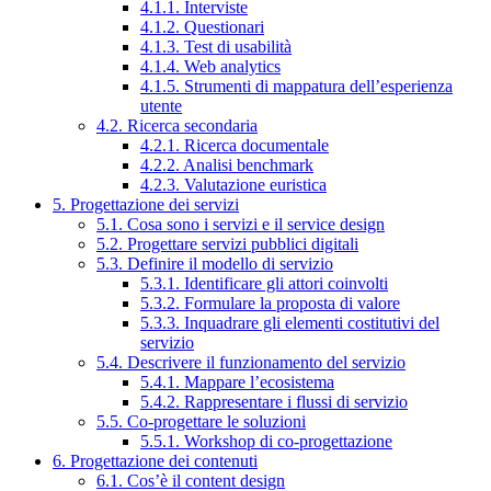
4.1.1. Interviste
4.1.2. Questionari
4.1.3. Test di usabilità
4.1.4. Web analytics
4.1.5. Strumenti di mappatura dell’esperienza
utente
4.2. Ricerca secondaria
4.2.1. Ricerca documentale
4.2.2. Analisi benchmark
4.2.3. Valutazione euristica
5. Progettazione dei servizi
5.1. Cosa sono i servizi e il service design
5.2. Progettare servizi pubblici digitali
5.3. Definire il modello di servizio
5.3.1. Identificare gli attori coinvolti
5.3.2. Formulare la proposta di valore
5.3.3. Inquadrare gli elementi costitutivi del
servizio
5.4. Descrivere il funzionamento del servizio
5.4.1. Mappare l’ecosistema
5.4.2. Rappresentare i flussi di servizio
5.5. Co-progettare le soluzioni
5.5.1. Workshop di co-progettazione
6. Progettazione dei contenuti
6.1. Cos’è il content design