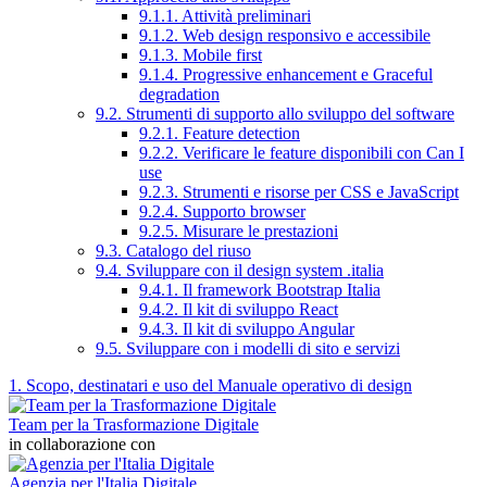
9.1.1. Attività preliminari
9.1.2. Web design responsivo e accessibile
9.1.3. Mobile first
9.1.4. Progressive enhancement e Graceful
degradation
9.2. Strumenti di supporto allo sviluppo del software
9.2.1. Feature detection
9.2.2. Verificare le feature disponibili con Can I
use
9.2.3. Strumenti e risorse per CSS e JavaScript
9.2.4. Supporto browser
9.2.5. Misurare le prestazioni
9.3. Catalogo del riuso
9.4. Sviluppare con il design system .italia
9.4.1. Il framework Bootstrap Italia
9.4.2. Il kit di sviluppo React
9.4.3. Il kit di sviluppo Angular
9.5. Sviluppare con i modelli di sito e servizi
1. Scopo, destinatari e uso del Manuale operativo di design
Team per la Trasformazione Digitale
in collaborazione con
Agenzia per l'Italia Digitale