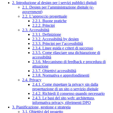
2. Introduzione al design per i servizi pubblici digitali
2.1. Design per l’amministrazione digitale (
e-
government
)
2.2. L’approccio progettuale
2.2.1. Buone pratiche
2.2.2. Principi
2.3. Accessibilità
2.3.1. Definizione
2.3.2. Accessibilità by design
2.3.3. Principi per l’accessibilità
2.3.4. Linee guida e criteri di successo
2.3.5. Come rilasciare una dichiarazione di
accessibilità
2.3.6. Meccanismo di feedback e procedura di
attuazione
2.3.7. Obiettivi accessibilità
2.3.8. Normativa e approfondimenti
2.4. Privacy
2.4.1. Come rispettare la privacy sin dalla
progettazione di un sito o servizio digitale
2.4.2. Richiedi il consenso quando necessario
2.4.3. Le basi del sito web: architettura,
informativa privacy, riferimenti DPO
3. Pianificazione, gestione e strategia
3.1. Obiettivi del progetto