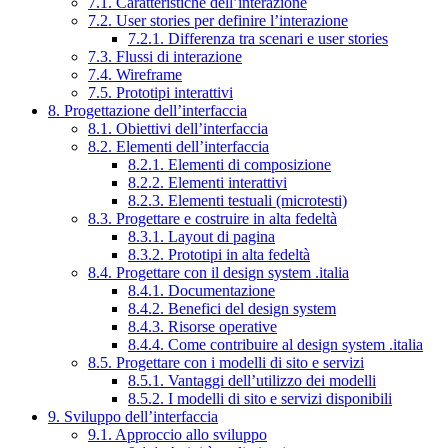
7.1. Caratteristiche dell’interazione
7.2. User stories per definire l’interazione
7.2.1. Differenza tra scenari e user stories
7.3. Flussi di interazione
7.4. Wireframe
7.5. Prototipi interattivi
8. Progettazione dell’interfaccia
8.1. Obiettivi dell’interfaccia
8.2. Elementi dell’interfaccia
8.2.1. Elementi di composizione
8.2.2. Elementi interattivi
8.2.3. Elementi testuali (microtesti)
8.3. Progettare e costruire in alta fedeltà
8.3.1. Layout di pagina
8.3.2. Prototipi in alta fedeltà
8.4. Progettare con il design system .italia
8.4.1. Documentazione
8.4.2. Benefici del design system
8.4.3. Risorse operative
8.4.4. Come contribuire al design system .italia
8.5. Progettare con i modelli di sito e servizi
8.5.1. Vantaggi dell’utilizzo dei modelli
8.5.2. I modelli di sito e servizi disponibili
9. Sviluppo dell’interfaccia
9.1. Approccio allo sviluppo