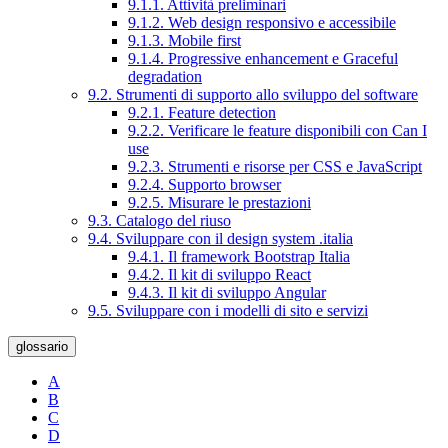
9.1.1. Attività preliminari
9.1.2. Web design responsivo e accessibile
9.1.3. Mobile first
9.1.4. Progressive enhancement e Graceful
degradation
9.2. Strumenti di supporto allo sviluppo del software
9.2.1. Feature detection
9.2.2. Verificare le feature disponibili con Can I
use
9.2.3. Strumenti e risorse per CSS e JavaScript
9.2.4. Supporto browser
9.2.5. Misurare le prestazioni
9.3. Catalogo del riuso
9.4. Sviluppare con il design system .italia
9.4.1. Il framework Bootstrap Italia
9.4.2. Il kit di sviluppo React
9.4.3. Il kit di sviluppo Angular
9.5. Sviluppare con i modelli di sito e servizi
glossario
A
B
C
D