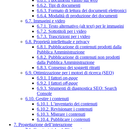
6.6.1. I documenti vanno sul web
6.6.2. Tipi di documenti
6.6.3. Formato di lettura dei documenti elettronici
6.6.4. Modalità di produzione dei documenti
6.7. Immagini e video
6.7.1. Testo alternativo (alt text) per le immagini
6.7.2. Sottotitoli per i video
6.7.3. Trascrizioni per i video
6.8. Proprietà intellettuale e privacy
6.8.1. Pubblicazione di contenuti prodotti dalla
Pubblica Amministrazione
6.8.2. Pubblicazione di contenuti non prodotti
dalla Pubblica Amministrazione
6.8.3. Consenso dei soggetti ritratti
6.9. Ottimizzazione per i motori di ricerca (SEO)
6.9.1. I fattori
on-page
6.9.2. I fattori
off-page
6.9.3. Strumenti di diagnostica SEO: Search
Console
6.10. Gestire i contenuti
6.10.1. L’inventario dei contenuti
6.10.2. Revisionare i contenuti
6.10.3. Migrare i contenuti
6.10.4. Pubblicare i contenuti
7. Progettazione dell’interazione