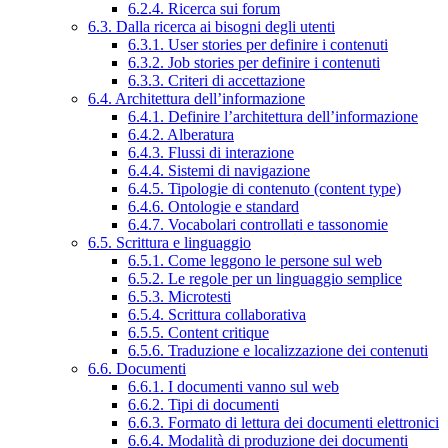
6.2.4. Ricerca sui forum
6.3. Dalla ricerca ai bisogni degli utenti
6.3.1. User stories per definire i contenuti
6.3.2. Job stories per definire i contenuti
6.3.3. Criteri di accettazione
6.4. Architettura dell’informazione
6.4.1. Definire l’architettura dell’informazione
6.4.2. Alberatura
6.4.3. Flussi di interazione
6.4.4. Sistemi di navigazione
6.4.5. Tipologie di contenuto (content type)
6.4.6. Ontologie e standard
6.4.7. Vocabolari controllati e tassonomie
6.5. Scrittura e linguaggio
6.5.1. Come leggono le persone sul web
6.5.2. Le regole per un linguaggio semplice
6.5.3. Microtesti
6.5.4. Scrittura collaborativa
6.5.5. Content critique
6.5.6. Traduzione e localizzazione dei contenuti
6.6. Documenti
6.6.1. I documenti vanno sul web
6.6.2. Tipi di documenti
6.6.3. Formato di lettura dei documenti elettronici
6.6.4. Modalità di produzione dei documenti