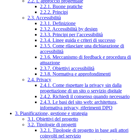
2.2. L’approccio progettuale
2.2.1. Buone pratiche
2.2.2. Principi
2.3. Accessibilità
2.3.1. Definizione
2.3.2. Accessibilità by design
2.3.3. Principi per l’accessibilità
2.3.4. Linee guida e criteri di successo
2.3.5. Come rilasciare una dichiarazione di
accessibilità
2.3.6. Meccanismo di feedback e procedura di
attuazione
2.3.7. Obiettivi accessibilità
2.3.8. Normativa e approfondimenti
2.4. Privacy
2.4.1. Come rispettare la privacy sin dalla
progettazione di un sito o servizio digitale
2.4.2. Richiedi il consenso quando necessario
2.4.3. Le basi del sito web: architettura,
informativa privacy, riferimenti DPO
3. Pianificazione, gestione e strategia
3.1. Obiettivi del progetto
3.2. Tipologie di progetti
3.2.1. Tipologie di progetto in base agli attori
coinvolti nel servizio