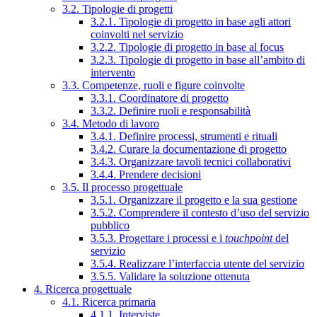
3.2. Tipologie di progetti
3.2.1. Tipologie di progetto in base agli attori
coinvolti nel servizio
3.2.2. Tipologie di progetto in base al focus
3.2.3. Tipologie di progetto in base all’ambito di
intervento
3.3. Competenze, ruoli e figure coinvolte
3.3.1. Coordinatore di progetto
3.3.2. Definire ruoli e responsabilità
3.4. Metodo di lavoro
3.4.1. Definire processi, strumenti e rituali
3.4.2. Curare la documentazione di progetto
3.4.3. Organizzare tavoli tecnici collaborativi
3.4.4. Prendere decisioni
3.5. Il processo progettuale
3.5.1. Organizzare il progetto e la sua gestione
3.5.2. Comprendere il contesto d’uso del servizio
pubblico
3.5.3. Progettare i processi e i
touchpoint
del
servizio
3.5.4. Realizzare l’interfaccia utente del servizio
3.5.5. Validare la soluzione ottenuta
4. Ricerca progettuale
4.1. Ricerca primaria
4.1.1. Interviste