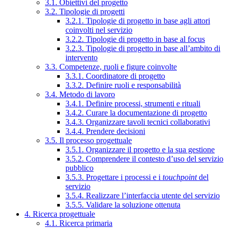
3.1. Obiettivi del progetto
3.2. Tipologie di progetti
3.2.1. Tipologie di progetto in base agli attori
coinvolti nel servizio
3.2.2. Tipologie di progetto in base al focus
3.2.3. Tipologie di progetto in base all’ambito di
intervento
3.3. Competenze, ruoli e figure coinvolte
3.3.1. Coordinatore di progetto
3.3.2. Definire ruoli e responsabilità
3.4. Metodo di lavoro
3.4.1. Definire processi, strumenti e rituali
3.4.2. Curare la documentazione di progetto
3.4.3. Organizzare tavoli tecnici collaborativi
3.4.4. Prendere decisioni
3.5. Il processo progettuale
3.5.1. Organizzare il progetto e la sua gestione
3.5.2. Comprendere il contesto d’uso del servizio
pubblico
3.5.3. Progettare i processi e i
touchpoint
del
servizio
3.5.4. Realizzare l’interfaccia utente del servizio
3.5.5. Validare la soluzione ottenuta
4. Ricerca progettuale
4.1. Ricerca primaria