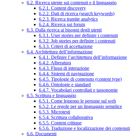
6.2. Ricerca utente sui contenuti e il linguaggio
6.2.1. Content discovery
6.2.2. Dati di ricerca (search keywords)
6.2.3. Ricerca tramite analytics
6.2.4. Ricerca sui forum
6.3. Dalla ricerca ai bisogni degli utenti
6.3.1. User stories per definire i contenuti
6.3.2. Job stories per definire i contenuti
6.3.3. Criteri di accettazione
6.4. Architettura dell’informazione
6.4.1. Definire l’architettura dell’informazione
6.4.2. Alberatura
6.4.3. Flussi di interazione
6.4.4. Sistemi di navigazione
6.4.5. Tipologie di contenuto (content type)
6.4.6. Ontologie e standard
6.4.7. Vocabolari controllati e tassonomie
6.5. Scrittura e linguaggio
6.5.1. Come leggono le persone sul web
6.5.2. Le regole per un linguaggio semplice
6.5.3. Microtesti
6.5.4. Scrittura collaborativa
6.5.5. Content critique
6.5.6. Traduzione e localizzazione dei contenuti
6.6. Documenti