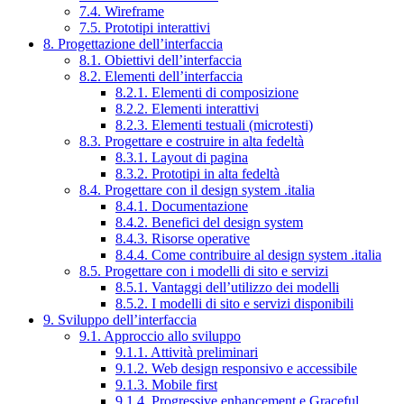
7.4. Wireframe
7.5. Prototipi interattivi
8. Progettazione dell’interfaccia
8.1. Obiettivi dell’interfaccia
8.2. Elementi dell’interfaccia
8.2.1. Elementi di composizione
8.2.2. Elementi interattivi
8.2.3. Elementi testuali (microtesti)
8.3. Progettare e costruire in alta fedeltà
8.3.1. Layout di pagina
8.3.2. Prototipi in alta fedeltà
8.4. Progettare con il design system .italia
8.4.1. Documentazione
8.4.2. Benefici del design system
8.4.3. Risorse operative
8.4.4. Come contribuire al design system .italia
8.5. Progettare con i modelli di sito e servizi
8.5.1. Vantaggi dell’utilizzo dei modelli
8.5.2. I modelli di sito e servizi disponibili
9. Sviluppo dell’interfaccia
9.1. Approccio allo sviluppo
9.1.1. Attività preliminari
9.1.2. Web design responsivo e accessibile
9.1.3. Mobile first
9.1.4. Progressive enhancement e Graceful