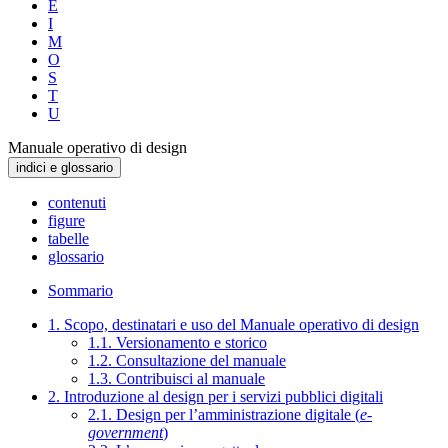
E
I
M
O
S
T
U
Manuale operativo di design
indici e glossario
contenuti
figure
tabelle
glossario
Sommario
1. Scopo, destinatari e uso del Manuale operativo di design
1.1. Versionamento e storico
1.2. Consultazione del manuale
1.3. Contribuisci al manuale
2. Introduzione al design per i servizi pubblici digitali
2.1. Design per l’amministrazione digitale (
e-
government
)