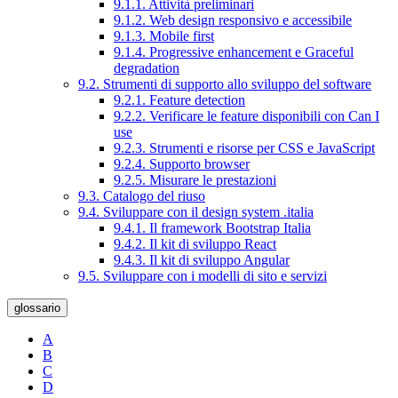
9.1.1. Attività preliminari
9.1.2. Web design responsivo e accessibile
9.1.3. Mobile first
9.1.4. Progressive enhancement e Graceful
degradation
9.2. Strumenti di supporto allo sviluppo del software
9.2.1. Feature detection
9.2.2. Verificare le feature disponibili con Can I
use
9.2.3. Strumenti e risorse per CSS e JavaScript
9.2.4. Supporto browser
9.2.5. Misurare le prestazioni
9.3. Catalogo del riuso
9.4. Sviluppare con il design system .italia
9.4.1. Il framework Bootstrap Italia
9.4.2. Il kit di sviluppo React
9.4.3. Il kit di sviluppo Angular
9.5. Sviluppare con i modelli di sito e servizi
glossario
A
B
C
D