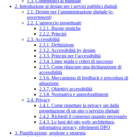
1.3. Contribuisci al manuale
2. Introduzione al design per i servizi pubblici digitali
2.1. Design per l’amministrazione digitale (
e-
government
)
2.2. L’approccio progettuale
2.2.1. Buone pratiche
2.2.2. Principi
2.3. Accessibilità
2.3.1. Definizione
2.3.2. Accessibilità by design
2.3.3. Principi per l’accessibilità
2.3.4. Linee guida e criteri di successo
2.3.5. Come rilasciare una dichiarazione di
accessibilità
2.3.6. Meccanismo di feedback e procedura di
attuazione
2.3.7. Obiettivi accessibilità
2.3.8. Normativa e approfondimenti
2.4. Privacy
2.4.1. Come rispettare la privacy sin dalla
progettazione di un sito o servizio digitale
2.4.2. Richiedi il consenso quando necessario
2.4.3. Le basi del sito web: architettura,
informativa privacy, riferimenti DPO
3. Pianificazione, gestione e strategia