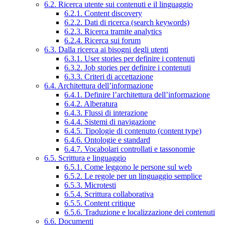
6.2. Ricerca utente sui contenuti e il linguaggio
6.2.1. Content discovery
6.2.2. Dati di ricerca (search keywords)
6.2.3. Ricerca tramite analytics
6.2.4. Ricerca sui forum
6.3. Dalla ricerca ai bisogni degli utenti
6.3.1. User stories per definire i contenuti
6.3.2. Job stories per definire i contenuti
6.3.3. Criteri di accettazione
6.4. Architettura dell’informazione
6.4.1. Definire l’architettura dell’informazione
6.4.2. Alberatura
6.4.3. Flussi di interazione
6.4.4. Sistemi di navigazione
6.4.5. Tipologie di contenuto (content type)
6.4.6. Ontologie e standard
6.4.7. Vocabolari controllati e tassonomie
6.5. Scrittura e linguaggio
6.5.1. Come leggono le persone sul web
6.5.2. Le regole per un linguaggio semplice
6.5.3. Microtesti
6.5.4. Scrittura collaborativa
6.5.5. Content critique
6.5.6. Traduzione e localizzazione dei contenuti
6.6. Documenti