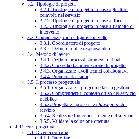
3.2. Tipologie di progetti
3.2.1. Tipologie di progetto in base agli attori
coinvolti nel servizio
3.2.2. Tipologie di progetto in base al focus
3.2.3. Tipologie di progetto in base all’ambito di
intervento
3.3. Competenze, ruoli e figure coinvolte
3.3.1. Coordinatore di progetto
3.3.2. Definire ruoli e responsabilità
3.4. Metodo di lavoro
3.4.1. Definire processi, strumenti e rituali
3.4.2. Curare la documentazione di progetto
3.4.3. Organizzare tavoli tecnici collaborativi
3.4.4. Prendere decisioni
3.5. Il processo progettuale
3.5.1. Organizzare il progetto e la sua gestione
3.5.2. Comprendere il contesto d’uso del servizio
pubblico
3.5.3. Progettare i processi e i
touchpoint
del
servizio
3.5.4. Realizzare l’interfaccia utente del servizio
3.5.5. Validare la soluzione ottenuta
4. Ricerca progettuale
4.1. Ricerca primaria
4.1.1. Interviste