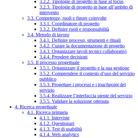
3.2.2. Tipologie di progetto in base al focus
3.2.3. Tipologie di progetto in base all’ambito di
intervento
3.3. Competenze, ruoli e figure coinvolte
3.3.1. Coordinatore di progetto
3.3.2. Definire ruoli e responsabilità
3.4. Metodo di lavoro
3.4.1. Definire processi, strumenti e rituali
3.4.2. Curare la documentazione di progetto
3.4.3. Organizzare tavoli tecnici collaborativi
3.4.4. Prendere decisioni
3.5. Il processo progettuale
3.5.1. Organizzare il progetto e la sua gestione
3.5.2. Comprendere il contesto d’uso del servizio
pubblico
3.5.3. Progettare i processi e i
touchpoint
del
servizio
3.5.4. Realizzare l’interfaccia utente del servizio
3.5.5. Validare la soluzione ottenuta
4. Ricerca progettuale
4.1. Ricerca primaria
4.1.1. Interviste
4.1.2. Questionari
4.1.3. Test di usabilità
4.1.4. Web analytics