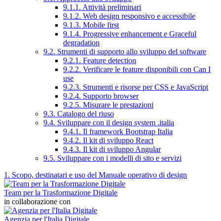
9.1.1. Attività preliminari
9.1.2. Web design responsivo e accessibile
9.1.3. Mobile first
9.1.4. Progressive enhancement e Graceful
degradation
9.2. Strumenti di supporto allo sviluppo del software
9.2.1. Feature detection
9.2.2. Verificare le feature disponibili con Can I
use
9.2.3. Strumenti e risorse per CSS e JavaScript
9.2.4. Supporto browser
9.2.5. Misurare le prestazioni
9.3. Catalogo del riuso
9.4. Sviluppare con il design system .italia
9.4.1. Il framework Bootstrap Italia
9.4.2. Il kit di sviluppo React
9.4.3. Il kit di sviluppo Angular
9.5. Sviluppare con i modelli di sito e servizi
1. Scopo, destinatari e uso del Manuale operativo di design
Team per la Trasformazione Digitale
in collaborazione con
Agenzia per l'Italia Digitale