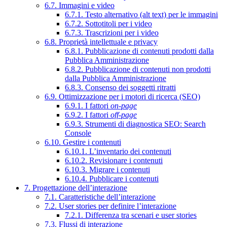
6.7. Immagini e video
6.7.1. Testo alternativo (alt text) per le immagini
6.7.2. Sottotitoli per i video
6.7.3. Trascrizioni per i video
6.8. Proprietà intellettuale e privacy
6.8.1. Pubblicazione di contenuti prodotti dalla
Pubblica Amministrazione
6.8.2. Pubblicazione di contenuti non prodotti
dalla Pubblica Amministrazione
6.8.3. Consenso dei soggetti ritratti
6.9. Ottimizzazione per i motori di ricerca (SEO)
6.9.1. I fattori
on-page
6.9.2. I fattori
off-page
6.9.3. Strumenti di diagnostica SEO: Search
Console
6.10. Gestire i contenuti
6.10.1. L’inventario dei contenuti
6.10.2. Revisionare i contenuti
6.10.3. Migrare i contenuti
6.10.4. Pubblicare i contenuti
7. Progettazione dell’interazione
7.1. Caratteristiche dell’interazione
7.2. User stories per definire l’interazione
7.2.1. Differenza tra scenari e user stories
7.3. Flussi di interazione