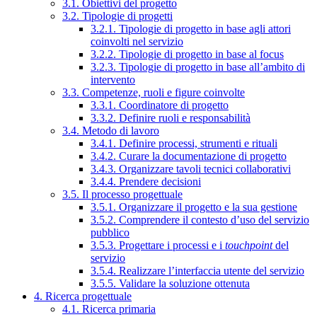
3.1. Obiettivi del progetto
3.2. Tipologie di progetti
3.2.1. Tipologie di progetto in base agli attori
coinvolti nel servizio
3.2.2. Tipologie di progetto in base al focus
3.2.3. Tipologie di progetto in base all’ambito di
intervento
3.3. Competenze, ruoli e figure coinvolte
3.3.1. Coordinatore di progetto
3.3.2. Definire ruoli e responsabilità
3.4. Metodo di lavoro
3.4.1. Definire processi, strumenti e rituali
3.4.2. Curare la documentazione di progetto
3.4.3. Organizzare tavoli tecnici collaborativi
3.4.4. Prendere decisioni
3.5. Il processo progettuale
3.5.1. Organizzare il progetto e la sua gestione
3.5.2. Comprendere il contesto d’uso del servizio
pubblico
3.5.3. Progettare i processi e i
touchpoint
del
servizio
3.5.4. Realizzare l’interfaccia utente del servizio
3.5.5. Validare la soluzione ottenuta
4. Ricerca progettuale
4.1. Ricerca primaria