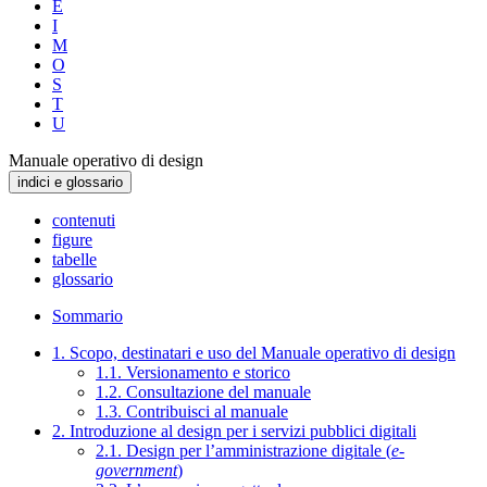
E
I
M
O
S
T
U
Manuale operativo di design
indici e glossario
contenuti
figure
tabelle
glossario
Sommario
1. Scopo, destinatari e uso del Manuale operativo di design
1.1. Versionamento e storico
1.2. Consultazione del manuale
1.3. Contribuisci al manuale
2. Introduzione al design per i servizi pubblici digitali
2.1. Design per l’amministrazione digitale (
e-
government
)