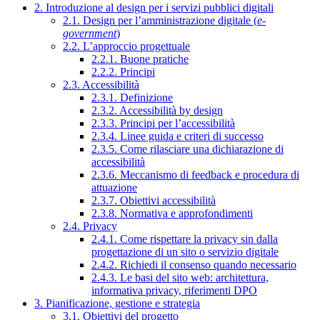
2. Introduzione al design per i servizi pubblici digitali
2.1. Design per l’amministrazione digitale (
e-
government
)
2.2. L’approccio progettuale
2.2.1. Buone pratiche
2.2.2. Principi
2.3. Accessibilità
2.3.1. Definizione
2.3.2. Accessibilità by design
2.3.3. Principi per l’accessibilità
2.3.4. Linee guida e criteri di successo
2.3.5. Come rilasciare una dichiarazione di
accessibilità
2.3.6. Meccanismo di feedback e procedura di
attuazione
2.3.7. Obiettivi accessibilità
2.3.8. Normativa e approfondimenti
2.4. Privacy
2.4.1. Come rispettare la privacy sin dalla
progettazione di un sito o servizio digitale
2.4.2. Richiedi il consenso quando necessario
2.4.3. Le basi del sito web: architettura,
informativa privacy, riferimenti DPO
3. Pianificazione, gestione e strategia
3.1. Obiettivi del progetto