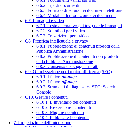
6.6.1. I documenti vanno sul web
6.6.2. Tipi di documenti
6.6.3. Formato di lettura dei documenti elettronici
6.6.4. Modalità di produzione dei documenti
6.7. Immagini e video
6.7.1. Testo alternativo (alt text) per le immagini
6.7.2. Sottotitoli per i video
6.7.3. Trascrizioni per i video
6.8. Proprietà intellettuale e privacy
6.8.1. Pubblicazione di contenuti prodotti dalla
Pubblica Amministrazione
6.8.2. Pubblicazione di contenuti non prodotti
dalla Pubblica Amministrazione
6.8.3. Consenso dei soggetti ritratti
6.9. Ottimizzazione per i motori di ricerca (SEO)
6.9.1. I fattori
on-page
6.9.2. I fattori
off-page
6.9.3. Strumenti di diagnostica SEO: Search
Console
6.10. Gestire i contenuti
6.10.1. L’inventario dei contenuti
6.10.2. Revisionare i contenuti
6.10.3. Migrare i contenuti
6.10.4. Pubblicare i contenuti
7. Progettazione dell’interazione