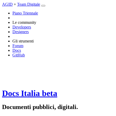
AGID
+
Team Digitale
Piano Triennale
Le community
Developers
Designers
Gli strumenti
Forum
Docs
GitHub
Docs Italia
beta
Documenti pubblici, digitali.