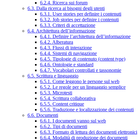
6.2.4. Ricerca sui forum
6.3. Dalla ricerca ai bisogni degli utenti
6.3.1. User stories per definire i contenuti
6.3.2. Job stories per definire i contenuti
6.3.3. Criteri di accettazione
6.4. Architettura dell’informazione
6.4.1. Definire l’architettura dell’informazione
6.4.2. Alberatura
6.4.3. Flussi di interazione
6.4.4. Sistemi di navigazione
6.4.5. Tipologie di contenuto (content type)
6.4.6. Ontologie e standard
6.4.7. Vocabolari controllati e tassonomie
6.5. Scrittura e linguaggio
6.5.1. Come leggono le persone sul web
6.5.2. Le regole per un linguaggio semplice
6.5.3. Microtesti
6.5.4. Scrittura collaborativa
6.5.5. Content critique
6.5.6. Traduzione e localizzazione dei contenuti
6.6. Documenti
6.6.1. I documenti vanno sul web
6.6.2. Tipi di documenti
6.6.3. Formato di lettura dei documenti elettronici
6.6.4. Modalità di produzione dei documenti