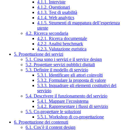
4.1.1. Interviste
4.1.2. Questionari
4.1.3. Test di usabilità
4.1.4. Web analytics
4.1.5. Strumenti di mappatura dell’esperienza
utente
4.2. Ricerca secondaria
4.2.1. Ricerca documentale
4.2.2. Analisi benchmark
4.2.3. Valutazione euristica
5. Progettazione dei servizi
5.1. Cosa sono i servizi e il service design
5.2. Progettare servizi pubblici digitali
5.3. Definire il modello di servizio
5.3.1. Identificare gli attori coinvolti
5.3.2. Formulare la proposta di valore
5.3.3. Inquadrare gli elementi costitutivi del
servizio
5.4. Descrivere il funzionamento del servizio
5.4.1. Mappare l’ecosistema
5.4.2. Rappresentare i flussi di servizio
5.5. Co-progettare le soluzioni
5.5.1. Workshop di co-progettazione
6. Progettazione dei contenuti
6.1. Cos’è il content design