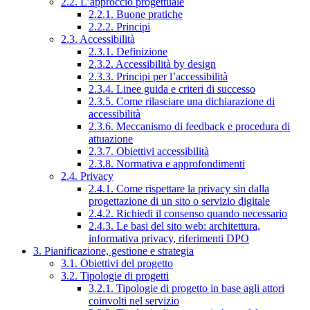
2.2. L’approccio progettuale
2.2.1. Buone pratiche
2.2.2. Principi
2.3. Accessibilità
2.3.1. Definizione
2.3.2. Accessibilità by design
2.3.3. Principi per l’accessibilità
2.3.4. Linee guida e criteri di successo
2.3.5. Come rilasciare una dichiarazione di
accessibilità
2.3.6. Meccanismo di feedback e procedura di
attuazione
2.3.7. Obiettivi accessibilità
2.3.8. Normativa e approfondimenti
2.4. Privacy
2.4.1. Come rispettare la privacy sin dalla
progettazione di un sito o servizio digitale
2.4.2. Richiedi il consenso quando necessario
2.4.3. Le basi del sito web: architettura,
informativa privacy, riferimenti DPO
3. Pianificazione, gestione e strategia
3.1. Obiettivi del progetto
3.2. Tipologie di progetti
3.2.1. Tipologie di progetto in base agli attori
coinvolti nel servizio