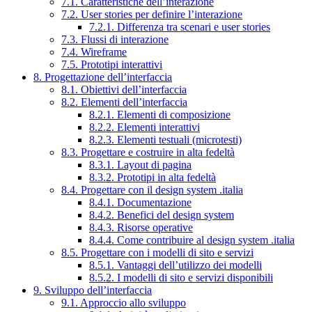
7.1. Caratteristiche dell’interazione
7.2. User stories per definire l’interazione
7.2.1. Differenza tra scenari e user stories
7.3. Flussi di interazione
7.4. Wireframe
7.5. Prototipi interattivi
8. Progettazione dell’interfaccia
8.1. Obiettivi dell’interfaccia
8.2. Elementi dell’interfaccia
8.2.1. Elementi di composizione
8.2.2. Elementi interattivi
8.2.3. Elementi testuali (microtesti)
8.3. Progettare e costruire in alta fedeltà
8.3.1. Layout di pagina
8.3.2. Prototipi in alta fedeltà
8.4. Progettare con il design system .italia
8.4.1. Documentazione
8.4.2. Benefici del design system
8.4.3. Risorse operative
8.4.4. Come contribuire al design system .italia
8.5. Progettare con i modelli di sito e servizi
8.5.1. Vantaggi dell’utilizzo dei modelli
8.5.2. I modelli di sito e servizi disponibili
9. Sviluppo dell’interfaccia
9.1. Approccio allo sviluppo