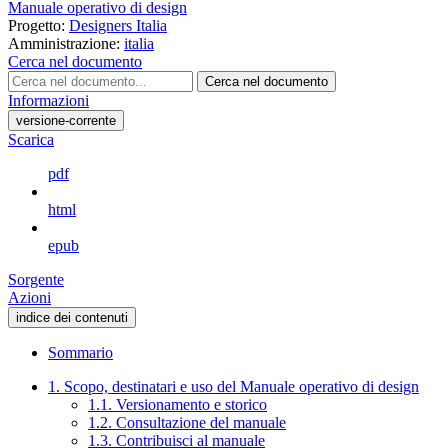
Manuale operativo di design
Progetto:
Designers Italia
Amministrazione:
italia
Cerca nel documento
Cerca nel documento
Informazioni
versione-corrente
Scarica
pdf
html
epub
Sorgente
Azioni
indice dei contenuti
Sommario
1. Scopo, destinatari e uso del Manuale operativo di design
1.1. Versionamento e storico
1.2. Consultazione del manuale
1.3. Contribuisci al manuale