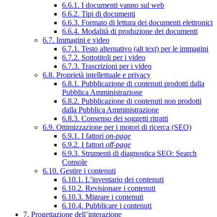
6.6.1. I documenti vanno sul web
6.6.2. Tipi di documenti
6.6.3. Formato di lettura dei documenti elettronici
6.6.4. Modalità di produzione dei documenti
6.7. Immagini e video
6.7.1. Testo alternativo (alt text) per le immagini
6.7.2. Sottotitoli per i video
6.7.3. Trascrizioni per i video
6.8. Proprietà intellettuale e privacy
6.8.1. Pubblicazione di contenuti prodotti dalla
Pubblica Amministrazione
6.8.2. Pubblicazione di contenuti non prodotti
dalla Pubblica Amministrazione
6.8.3. Consenso dei soggetti ritratti
6.9. Ottimizzazione per i motori di ricerca (SEO)
6.9.1. I fattori
on-page
6.9.2. I fattori
off-page
6.9.3. Strumenti di diagnostica SEO: Search
Console
6.10. Gestire i contenuti
6.10.1. L’inventario dei contenuti
6.10.2. Revisionare i contenuti
6.10.3. Migrare i contenuti
6.10.4. Pubblicare i contenuti
7. Progettazione dell’interazione