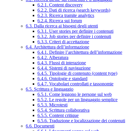
6.2.1. Content discovery
6.2.2. Dati di ricerca (search keywords)
6.2.3. Ricerca tramite analytics
6.2.4. Ricerca sui forum
6.3. Dalla ricerca ai bisogni degli utenti
6.3.1. User stories per definire i contenuti
6.3.2. Job stories per definire i contenuti
6.3.3. Criteri di accettazione
6.4. Architettura dell’informazione
6.4.1. Definire l’architettura dell’informazione
6.4.2. Alberatura
6.4.3. Flussi di interazione
6.4.4. Sistemi di navigazione
6.4.5. Tipologie di contenuto (content type)
6.4.6. Ontologie e standard
6.4.7. Vocabolari controllati e tassonomie
6.5. Scrittura e linguaggio
6.5.1. Come leggono le persone sul web
6.5.2. Le regole per un linguaggio semplice
6.5.3. Microtesti
6.5.4. Scrittura collaborativa
6.5.5. Content critique
6.5.6. Traduzione e localizzazione dei contenuti
6.6. Documenti