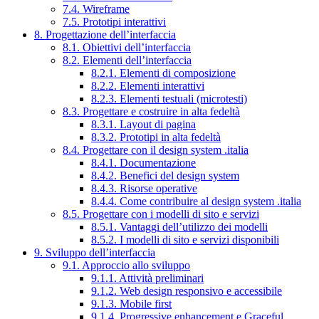
7.4. Wireframe
7.5. Prototipi interattivi
8. Progettazione dell’interfaccia
8.1. Obiettivi dell’interfaccia
8.2. Elementi dell’interfaccia
8.2.1. Elementi di composizione
8.2.2. Elementi interattivi
8.2.3. Elementi testuali (microtesti)
8.3. Progettare e costruire in alta fedeltà
8.3.1. Layout di pagina
8.3.2. Prototipi in alta fedeltà
8.4. Progettare con il design system .italia
8.4.1. Documentazione
8.4.2. Benefici del design system
8.4.3. Risorse operative
8.4.4. Come contribuire al design system .italia
8.5. Progettare con i modelli di sito e servizi
8.5.1. Vantaggi dell’utilizzo dei modelli
8.5.2. I modelli di sito e servizi disponibili
9. Sviluppo dell’interfaccia
9.1. Approccio allo sviluppo
9.1.1. Attività preliminari
9.1.2. Web design responsivo e accessibile
9.1.3. Mobile first
9.1.4. Progressive enhancement e Graceful