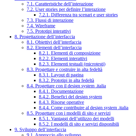
7.1. Caratteristiche dell’interazione
7.2. User stories per definire l’interazione
7.2.1. Differenza tra scenari e user stories
7.3. Flussi di interazione
7.4. Wireframe
7.5. Prototipi interattivi
8. Progettazione dell’interfaccia
8.1. Obiettivi dell’interfaccia
8.2. Elementi dell’interfaccia
8.2.1. Elementi di composizione
8.2.2. Elementi interattivi
8.2.3. Elementi testuali (microtesti)
8.3. Progettare e costruire in alta fedeltà
8.3.1. Layout di pagina
8.3.2. Prototipi in alta fedeltà
8.4. Progettare con il design system .italia
8.4.1. Documentazione
8.4.2. Benefici del design system
8.4.3. Risorse operative
8.4.4. Come contribuire al design system .italia
8.5. Progettare con i modelli di sito e servizi
8.5.1. Vantaggi dell’utilizzo dei modelli
8.5.2. I modelli di sito e servizi disponibili
9. Sviluppo dell’interfaccia
9.1. Approccio allo sviluppo