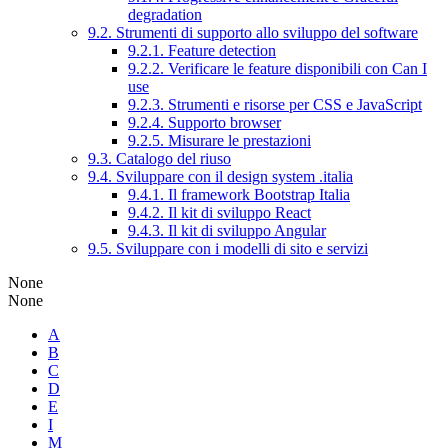
degradation
9.2. Strumenti di supporto allo sviluppo del software
9.2.1. Feature detection
9.2.2. Verificare le feature disponibili con Can I
use
9.2.3. Strumenti e risorse per CSS e JavaScript
9.2.4. Supporto browser
9.2.5. Misurare le prestazioni
9.3. Catalogo del riuso
9.4. Sviluppare con il design system .italia
9.4.1. Il framework Bootstrap Italia
9.4.2. Il kit di sviluppo React
9.4.3. Il kit di sviluppo Angular
9.5. Sviluppare con i modelli di sito e servizi
None
None
A
B
C
D
E
I
M