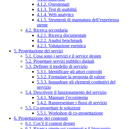
4.1.2. Questionari
4.1.3. Test di usabilità
4.1.4. Web analytics
4.1.5. Strumenti di mappatura dell’esperienza
utente
4.2. Ricerca secondaria
4.2.1. Ricerca documentale
4.2.2. Analisi benchmark
4.2.3. Valutazione euristica
5. Progettazione dei servizi
5.1. Cosa sono i servizi e il service design
5.2. Progettare servizi pubblici digitali
5.3. Definire il modello di servizio
5.3.1. Identificare gli attori coinvolti
5.3.2. Formulare la proposta di valore
5.3.3. Inquadrare gli elementi costitutivi del
servizio
5.4. Descrivere il funzionamento del servizio
5.4.1. Mappare l’ecosistema
5.4.2. Rappresentare i flussi di servizio
5.5. Co-progettare le soluzioni
5.5.1. Workshop di co-progettazione
6. Progettazione dei contenuti
6.1. Cos’è il content design
6.2. Ricerca utente sui contenuti e il linguaggio