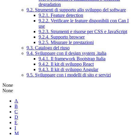
degradation
9.2. Strumenti di supporto allo sviluppo del software
9.2.1. Feature detection
9.2.2. Verificare le feature disponibili con Can I
use
9.2.3. Strumenti e risorse per CSS e JavaScript
9.2.4. Supporto browser
9.2.5. Misurare le prestazioni
9.3. Catalogo del riuso
9.4. Sviluppare con il design system .italia
9.4.1. Il framework Bootstrap Italia
9.4.2. Il kit di sviluppo React
9.4.3. Il kit di sviluppo Angular
9.5. Sviluppare con i modelli di sito e servizi
None
None
A
B
C
D
E
I
M