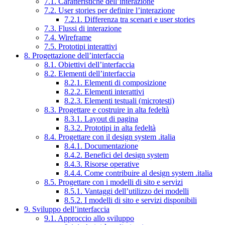
7.1. Caratteristiche dell’interazione
7.2. User stories per definire l’interazione
7.2.1. Differenza tra scenari e user stories
7.3. Flussi di interazione
7.4. Wireframe
7.5. Prototipi interattivi
8. Progettazione dell’interfaccia
8.1. Obiettivi dell’interfaccia
8.2. Elementi dell’interfaccia
8.2.1. Elementi di composizione
8.2.2. Elementi interattivi
8.2.3. Elementi testuali (microtesti)
8.3. Progettare e costruire in alta fedeltà
8.3.1. Layout di pagina
8.3.2. Prototipi in alta fedeltà
8.4. Progettare con il design system .italia
8.4.1. Documentazione
8.4.2. Benefici del design system
8.4.3. Risorse operative
8.4.4. Come contribuire al design system .italia
8.5. Progettare con i modelli di sito e servizi
8.5.1. Vantaggi dell’utilizzo dei modelli
8.5.2. I modelli di sito e servizi disponibili
9. Sviluppo dell’interfaccia
9.1. Approccio allo sviluppo