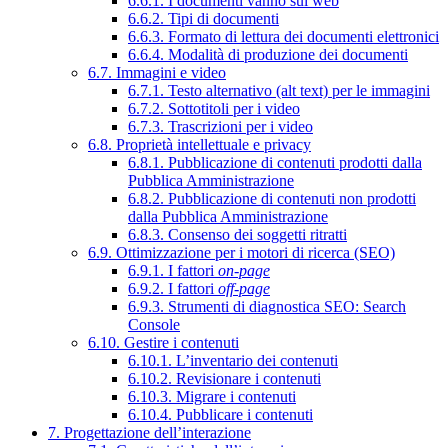
6.6.1. I documenti vanno sul web
6.6.2. Tipi di documenti
6.6.3. Formato di lettura dei documenti elettronici
6.6.4. Modalità di produzione dei documenti
6.7. Immagini e video
6.7.1. Testo alternativo (alt text) per le immagini
6.7.2. Sottotitoli per i video
6.7.3. Trascrizioni per i video
6.8. Proprietà intellettuale e privacy
6.8.1. Pubblicazione di contenuti prodotti dalla
Pubblica Amministrazione
6.8.2. Pubblicazione di contenuti non prodotti
dalla Pubblica Amministrazione
6.8.3. Consenso dei soggetti ritratti
6.9. Ottimizzazione per i motori di ricerca (SEO)
6.9.1. I fattori
on-page
6.9.2. I fattori
off-page
6.9.3. Strumenti di diagnostica SEO: Search
Console
6.10. Gestire i contenuti
6.10.1. L’inventario dei contenuti
6.10.2. Revisionare i contenuti
6.10.3. Migrare i contenuti
6.10.4. Pubblicare i contenuti
7. Progettazione dell’interazione