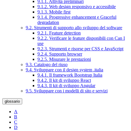
9.1.1. Attività preliminari
9.1.2. Web design responsivo e accessibile
9.1.3. Mobile first
9.1.4. Progressive enhancement e Graceful
degradation
9.2. Strumenti di supporto allo sviluppo del software
9.2.1. Feature detection
9.2.2. Verificare le feature disponibili con Can I
use
9.2.3. Strumenti e risorse per CSS e JavaScript
9.2.4. Supporto browser
9.2.5. Misurare le prestazioni
9.3. Catalogo del riuso
9.4. Sviluppare con il design system .italia
9.4.1. Il framework Bootstrap Italia
9.4.2. Il kit di sviluppo React
9.4.3. Il kit di sviluppo Angular
9.5. Sviluppare con i modelli di sito e servizi
glossario
A
B
C
D