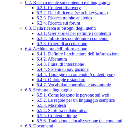
6.2. Ricerca utente sui contenuti e il linguaggio
6.2.1. Content discovery
6.2.2. Dati di ricerca (search keywords)
6.2.3. Ricerca tramite analytics
6.2.4. Ricerca sui forum
6.3. Dalla ricerca ai bisogni degli utenti
6.3.1. User stories per definire i contenuti
6.3.2. Job stories per definire i contenuti
6.3.3. Criteri di accettazione
6.4. Architettura dell’informazione
6.4.1. Definire l’architettura dell’informazione
6.4.2. Alberatura
6.4.3. Flussi di interazione
6.4.4. Sistemi di navigazione
6.4.5. Tipologie di contenuto (content type)
6.4.6. Ontologie e standard
6.4.7. Vocabolari controllati e tassonomie
6.5. Scrittura e linguaggio
6.5.1. Come leggono le persone sul web
6.5.2. Le regole per un linguaggio semplice
6.5.3. Microtesti
6.5.4. Scrittura collaborativa
6.5.5. Content critique
6.5.6. Traduzione e localizzazione dei contenuti
6.6. Documenti