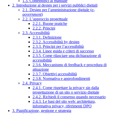
1.3. Contribuisci al manuale
2. Introduzione al design per i servizi pubblici digitali
2.1. Design per l’amministrazione digitale (
e-
government
)
2.2. L’approccio progettuale
2.2.1. Buone pratiche
2.2.2. Principi
2.3. Accessibilità
2.3.1. Definizione
2.3.2. Accessibilità by design
2.3.3. Principi per l’accessibilità
2.3.4. Linee guida e criteri di successo
2.3.5. Come rilasciare una dichiarazione di
accessibilità
2.3.6. Meccanismo di feedback e procedura di
attuazione
2.3.7. Obiettivi accessibilità
2.3.8. Normativa e approfondimenti
2.4. Privacy
2.4.1. Come rispettare la privacy sin dalla
progettazione di un sito o servizio digitale
2.4.2. Richiedi il consenso quando necessario
2.4.3. Le basi del sito web: architettura,
informativa privacy, riferimenti DPO
3. Pianificazione, gestione e strategia