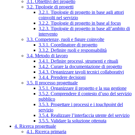
3.1. Obiettivi del progetto
3.2. Tipologie di progetti
3.2.1. Tipologie di progetto in base agli attori
coinvolti nel servizio
3.2.2. Tipologie di progetto in base al focus
3.2.3. Tipologie di progetto in base all’ambito di
intervento
3.3. Competenze, ruoli e figure coinvolte
3.3.1. Coordinatore di progetto
3.3.2. Definire ruoli e responsabilità
3.4. Metodo di lavoro
3.4.1. Definire processi, strumenti e rituali
3.4.2. Curare la documentazione di progetto
3.4.3. Organizzare tavoli tecnici collaborativi
3.4.4. Prendere decisioni
3.5. Il processo progettuale
3.5.1. Organizzare il progetto e la sua gestione
3.5.2. Comprendere il contesto d’uso del servizio
pubblico
3.5.3. Progettare i processi e i
touchpoint
del
servizio
3.5.4. Realizzare l’interfaccia utente del servizio
3.5.5. Validare la soluzione ottenuta
4. Ricerca progettuale
4.1. Ricerca primaria