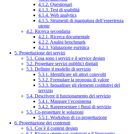
4.1.2. Questionari
4.1.3. Test di usabilità
4.1.4. Web analytics
4.1.5. Strumenti di mappatura dell’esperienza
utente
4.2. Ricerca secondaria
4.2.1. Ricerca documentale
4.2.2. Analisi benchmark
4.2.3. Valutazione euristica
5. Progettazione dei servizi
5.1. Cosa sono i servizi e il service design
5.2. Progettare servizi pubblici digitali
5.3. Definire il modello di servizio
5.3.1. Identificare gli attori coinvolti
5.3.2. Formulare la proposta di valore
5.3.3. Inquadrare gli elementi costitutivi del
servizio
5.4. Descrivere il funzionamento del servizio
5.4.1. Mappare l’ecosistema
5.4.2. Rappresentare i flussi di servizio
5.5. Co-progettare le soluzioni
5.5.1. Workshop di co-progettazione
6. Progettazione dei contenuti
6.1. Cos’è il content design
6.2. Ricerca utente sui contenuti e il linguaggio