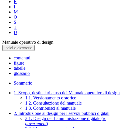
E
I
M
O
S
T
U
Manuale operativo di design
indici e glossario
contenuti
figure
tabelle
glossario
Sommario
1. Scopo, destinatari e uso del Manuale operativo di design
1.1. Versionamento e storico
1.2. Consultazione del manuale
1.3. Contribuisci al manuale
2. Introduzione al design per i servizi pubblici digitali
2.1. Design per l’amministrazione digitale (
e-
government
)