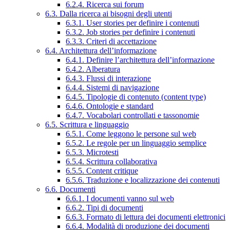
6.2.4. Ricerca sui forum
6.3. Dalla ricerca ai bisogni degli utenti
6.3.1. User stories per definire i contenuti
6.3.2. Job stories per definire i contenuti
6.3.3. Criteri di accettazione
6.4. Architettura dell’informazione
6.4.1. Definire l’architettura dell’informazione
6.4.2. Alberatura
6.4.3. Flussi di interazione
6.4.4. Sistemi di navigazione
6.4.5. Tipologie di contenuto (content type)
6.4.6. Ontologie e standard
6.4.7. Vocabolari controllati e tassonomie
6.5. Scrittura e linguaggio
6.5.1. Come leggono le persone sul web
6.5.2. Le regole per un linguaggio semplice
6.5.3. Microtesti
6.5.4. Scrittura collaborativa
6.5.5. Content critique
6.5.6. Traduzione e localizzazione dei contenuti
6.6. Documenti
6.6.1. I documenti vanno sul web
6.6.2. Tipi di documenti
6.6.3. Formato di lettura dei documenti elettronici
6.6.4. Modalità di produzione dei documenti