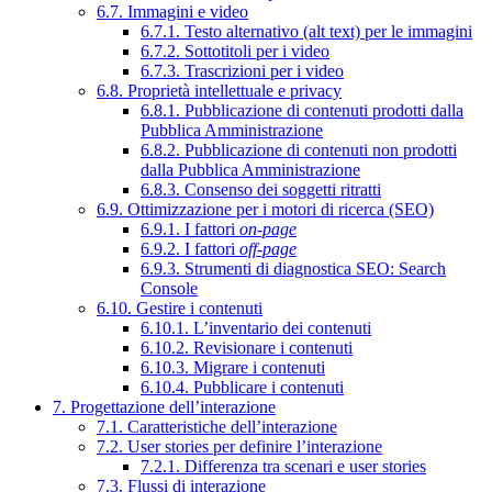
6.7. Immagini e video
6.7.1. Testo alternativo (alt text) per le immagini
6.7.2. Sottotitoli per i video
6.7.3. Trascrizioni per i video
6.8. Proprietà intellettuale e privacy
6.8.1. Pubblicazione di contenuti prodotti dalla
Pubblica Amministrazione
6.8.2. Pubblicazione di contenuti non prodotti
dalla Pubblica Amministrazione
6.8.3. Consenso dei soggetti ritratti
6.9. Ottimizzazione per i motori di ricerca (SEO)
6.9.1. I fattori
on-page
6.9.2. I fattori
off-page
6.9.3. Strumenti di diagnostica SEO: Search
Console
6.10. Gestire i contenuti
6.10.1. L’inventario dei contenuti
6.10.2. Revisionare i contenuti
6.10.3. Migrare i contenuti
6.10.4. Pubblicare i contenuti
7. Progettazione dell’interazione
7.1. Caratteristiche dell’interazione
7.2. User stories per definire l’interazione
7.2.1. Differenza tra scenari e user stories
7.3. Flussi di interazione