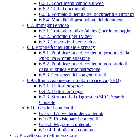
6.6.1. I documenti vanno sul web
6.6.2. Tipi di documenti
6.6.3. Formato di lettura dei documenti elettronici
6.6.4. Modalità di produzione dei documenti
6.7. Immagini e video
6.7.1. Testo alternativo (alt text) per le immagini
6.7.2. Sottotitoli per i video
6.7.3. Trascrizioni per i video
6.8. Proprietà intellettuale e privacy
6.8.1. Pubblicazione di contenuti prodotti dalla
Pubblica Amministrazione
6.8.2. Pubblicazione di contenuti non prodotti
dalla Pubblica Amministrazione
6.8.3. Consenso dei soggetti ritratti
6.9. Ottimizzazione per i motori di ricerca (SEO)
6.9.1. I fattori
on-page
6.9.2. I fattori
off-page
6.9.3. Strumenti di diagnostica SEO: Search
Console
6.10. Gestire i contenuti
6.10.1. L’inventario dei contenuti
6.10.2. Revisionare i contenuti
6.10.3. Migrare i contenuti
6.10.4. Pubblicare i contenuti
7. Progettazione dell’interazione