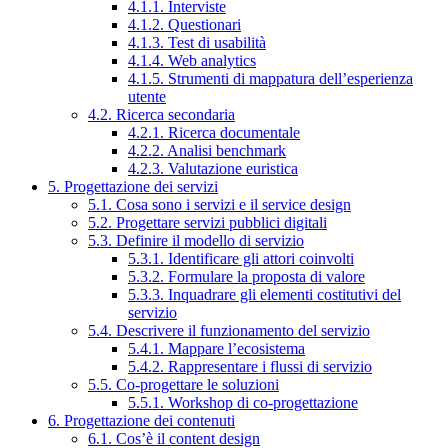
4.1.1. Interviste
4.1.2. Questionari
4.1.3. Test di usabilità
4.1.4. Web analytics
4.1.5. Strumenti di mappatura dell’esperienza
utente
4.2. Ricerca secondaria
4.2.1. Ricerca documentale
4.2.2. Analisi benchmark
4.2.3. Valutazione euristica
5. Progettazione dei servizi
5.1. Cosa sono i servizi e il service design
5.2. Progettare servizi pubblici digitali
5.3. Definire il modello di servizio
5.3.1. Identificare gli attori coinvolti
5.3.2. Formulare la proposta di valore
5.3.3. Inquadrare gli elementi costitutivi del
servizio
5.4. Descrivere il funzionamento del servizio
5.4.1. Mappare l’ecosistema
5.4.2. Rappresentare i flussi di servizio
5.5. Co-progettare le soluzioni
5.5.1. Workshop di co-progettazione
6. Progettazione dei contenuti
6.1. Cos’è il content design