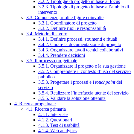
3.2.2. Tipologie di progetto in base al focus
3.2.3. Tipologie di progetto in base all’ambito di
intervento
3.3. Competenze, ruoli e figure coinvolte
3.3.1. Coordinatore di progetto
3.3.2. Definire ruoli e responsabilità
3.4. Metodo di lavoro
3.4.1. Definire processi, strumenti e rituali
3.4.2. Curare la documentazione di progetto
3.4.3. Organizzare tavoli tecnici collaborativi
3.4.4. Prendere decisioni
3.5. Il processo progettuale
3.5.1. Organizzare il progetto e la sua gestione
3.5.2. Comprendere il contesto d’uso del servizio
pubblico
3.5.3. Progettare i processi e i
touchpoint
del
servizio
3.5.4. Realizzare l’interfaccia utente del servizio
3.5.5. Validare la soluzione ottenuta
4. Ricerca progettuale
4.1. Ricerca primaria
4.1.1. Interviste
4.1.2. Questionari
4.1.3. Test di usabilità
4.1.4. Web analytics