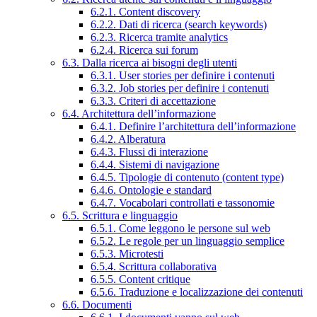
6.2.1. Content discovery
6.2.2. Dati di ricerca (search keywords)
6.2.3. Ricerca tramite analytics
6.2.4. Ricerca sui forum
6.3. Dalla ricerca ai bisogni degli utenti
6.3.1. User stories per definire i contenuti
6.3.2. Job stories per definire i contenuti
6.3.3. Criteri di accettazione
6.4. Architettura dell’informazione
6.4.1. Definire l’architettura dell’informazione
6.4.2. Alberatura
6.4.3. Flussi di interazione
6.4.4. Sistemi di navigazione
6.4.5. Tipologie di contenuto (content type)
6.4.6. Ontologie e standard
6.4.7. Vocabolari controllati e tassonomie
6.5. Scrittura e linguaggio
6.5.1. Come leggono le persone sul web
6.5.2. Le regole per un linguaggio semplice
6.5.3. Microtesti
6.5.4. Scrittura collaborativa
6.5.5. Content critique
6.5.6. Traduzione e localizzazione dei contenuti
6.6. Documenti