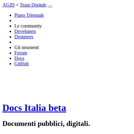
AGID
+
Team Digitale
Piano Triennale
Le community
Developers
Designers
Gli strumenti
Forum
Docs
GitHub
Docs Italia
beta
Documenti pubblici, digitali.