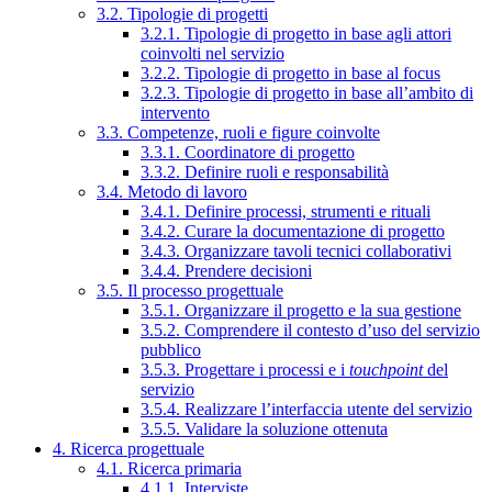
3.2. Tipologie di progetti
3.2.1. Tipologie di progetto in base agli attori
coinvolti nel servizio
3.2.2. Tipologie di progetto in base al focus
3.2.3. Tipologie di progetto in base all’ambito di
intervento
3.3. Competenze, ruoli e figure coinvolte
3.3.1. Coordinatore di progetto
3.3.2. Definire ruoli e responsabilità
3.4. Metodo di lavoro
3.4.1. Definire processi, strumenti e rituali
3.4.2. Curare la documentazione di progetto
3.4.3. Organizzare tavoli tecnici collaborativi
3.4.4. Prendere decisioni
3.5. Il processo progettuale
3.5.1. Organizzare il progetto e la sua gestione
3.5.2. Comprendere il contesto d’uso del servizio
pubblico
3.5.3. Progettare i processi e i
touchpoint
del
servizio
3.5.4. Realizzare l’interfaccia utente del servizio
3.5.5. Validare la soluzione ottenuta
4. Ricerca progettuale
4.1. Ricerca primaria
4.1.1. Interviste