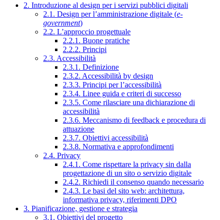
2. Introduzione al design per i servizi pubblici digitali
2.1. Design per l’amministrazione digitale (
e-
government
)
2.2. L’approccio progettuale
2.2.1. Buone pratiche
2.2.2. Principi
2.3. Accessibilità
2.3.1. Definizione
2.3.2. Accessibilità by design
2.3.3. Principi per l’accessibilità
2.3.4. Linee guida e criteri di successo
2.3.5. Come rilasciare una dichiarazione di
accessibilità
2.3.6. Meccanismo di feedback e procedura di
attuazione
2.3.7. Obiettivi accessibilità
2.3.8. Normativa e approfondimenti
2.4. Privacy
2.4.1. Come rispettare la privacy sin dalla
progettazione di un sito o servizio digitale
2.4.2. Richiedi il consenso quando necessario
2.4.3. Le basi del sito web: architettura,
informativa privacy, riferimenti DPO
3. Pianificazione, gestione e strategia
3.1. Obiettivi del progetto