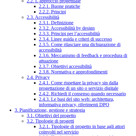
2.2. L’approccio progettuale
2.2.1. Buone pratiche
2.2.2. Principi
2.3. Accessibilità
2.3.1. Definizione
2.3.2. Accessibilità by design
2.3.3. Principi per l’accessibilità
2.3.4. Linee guida e criteri di successo
2.3.5. Come rilasciare una dichiarazione di
accessibilità
2.3.6. Meccanismo di feedback e procedura di
attuazione
2.3.7. Obiettivi accessibilità
2.3.8. Normativa e approfondimenti
2.4. Privacy
2.4.1. Come rispettare la privacy sin dalla
progettazione di un sito o servizio digitale
2.4.2. Richiedi il consenso quando necessario
2.4.3. Le basi del sito web: architettura,
informativa privacy, riferimenti DPO
3. Pianificazione, gestione e strategia
3.1. Obiettivi del progetto
3.2. Tipologie di progetti
3.2.1. Tipologie di progetto in base agli attori
coinvolti nel servizio