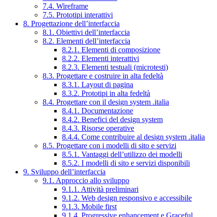
7.4. Wireframe
7.5. Prototipi interattivi
8. Progettazione dell’interfaccia
8.1. Obiettivi dell’interfaccia
8.2. Elementi dell’interfaccia
8.2.1. Elementi di composizione
8.2.2. Elementi interattivi
8.2.3. Elementi testuali (microtesti)
8.3. Progettare e costruire in alta fedeltà
8.3.1. Layout di pagina
8.3.2. Prototipi in alta fedeltà
8.4. Progettare con il design system .italia
8.4.1. Documentazione
8.4.2. Benefici del design system
8.4.3. Risorse operative
8.4.4. Come contribuire al design system .italia
8.5. Progettare con i modelli di sito e servizi
8.5.1. Vantaggi dell’utilizzo dei modelli
8.5.2. I modelli di sito e servizi disponibili
9. Sviluppo dell’interfaccia
9.1. Approccio allo sviluppo
9.1.1. Attività preliminari
9.1.2. Web design responsivo e accessibile
9.1.3. Mobile first
9.1.4. Progressive enhancement e Graceful