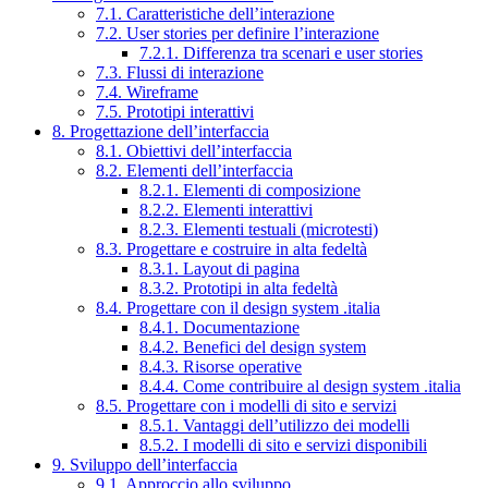
7.1. Caratteristiche dell’interazione
7.2. User stories per definire l’interazione
7.2.1. Differenza tra scenari e user stories
7.3. Flussi di interazione
7.4. Wireframe
7.5. Prototipi interattivi
8. Progettazione dell’interfaccia
8.1. Obiettivi dell’interfaccia
8.2. Elementi dell’interfaccia
8.2.1. Elementi di composizione
8.2.2. Elementi interattivi
8.2.3. Elementi testuali (microtesti)
8.3. Progettare e costruire in alta fedeltà
8.3.1. Layout di pagina
8.3.2. Prototipi in alta fedeltà
8.4. Progettare con il design system .italia
8.4.1. Documentazione
8.4.2. Benefici del design system
8.4.3. Risorse operative
8.4.4. Come contribuire al design system .italia
8.5. Progettare con i modelli di sito e servizi
8.5.1. Vantaggi dell’utilizzo dei modelli
8.5.2. I modelli di sito e servizi disponibili
9. Sviluppo dell’interfaccia
9.1. Approccio allo sviluppo