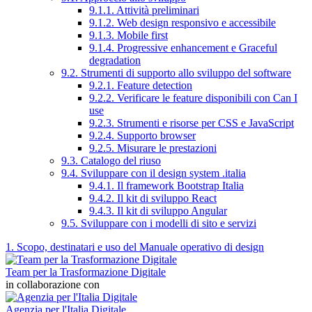
9.1.1. Attività preliminari
9.1.2. Web design responsivo e accessibile
9.1.3. Mobile first
9.1.4. Progressive enhancement e Graceful
degradation
9.2. Strumenti di supporto allo sviluppo del software
9.2.1. Feature detection
9.2.2. Verificare le feature disponibili con Can I
use
9.2.3. Strumenti e risorse per CSS e JavaScript
9.2.4. Supporto browser
9.2.5. Misurare le prestazioni
9.3. Catalogo del riuso
9.4. Sviluppare con il design system .italia
9.4.1. Il framework Bootstrap Italia
9.4.2. Il kit di sviluppo React
9.4.3. Il kit di sviluppo Angular
9.5. Sviluppare con i modelli di sito e servizi
1. Scopo, destinatari e uso del Manuale operativo di design
Team per la Trasformazione Digitale
in collaborazione con
Agenzia per l'Italia Digitale