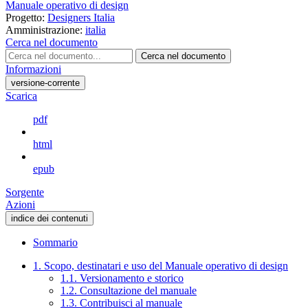
Manuale operativo di design
Progetto:
Designers Italia
Amministrazione:
italia
Cerca nel documento
Cerca nel documento
Informazioni
versione-corrente
Scarica
pdf
html
epub
Sorgente
Azioni
indice dei contenuti
Sommario
1. Scopo, destinatari e uso del Manuale operativo di design
1.1. Versionamento e storico
1.2. Consultazione del manuale
1.3. Contribuisci al manuale