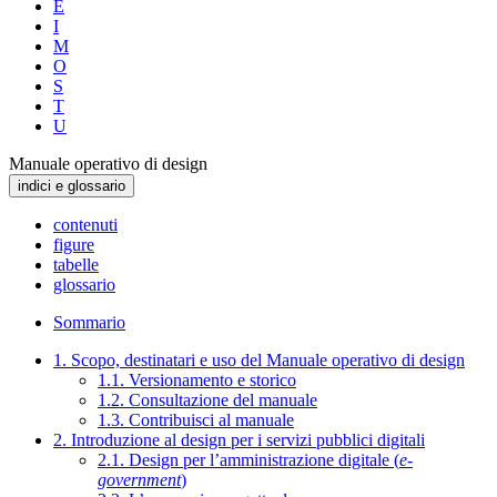
E
I
M
O
S
T
U
Manuale operativo di design
indici e glossario
contenuti
figure
tabelle
glossario
Sommario
1. Scopo, destinatari e uso del Manuale operativo di design
1.1. Versionamento e storico
1.2. Consultazione del manuale
1.3. Contribuisci al manuale
2. Introduzione al design per i servizi pubblici digitali
2.1. Design per l’amministrazione digitale (
e-
government
)