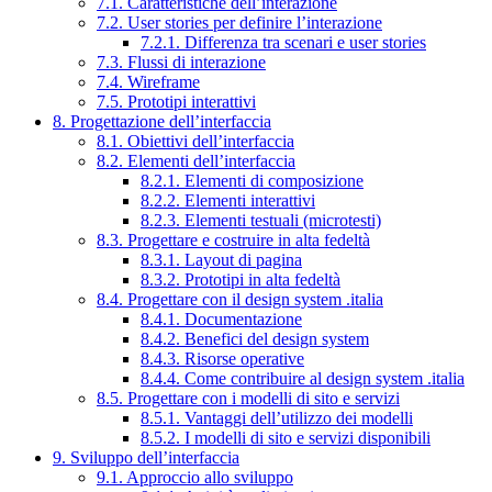
7.1. Caratteristiche dell’interazione
7.2. User stories per definire l’interazione
7.2.1. Differenza tra scenari e user stories
7.3. Flussi di interazione
7.4. Wireframe
7.5. Prototipi interattivi
8. Progettazione dell’interfaccia
8.1. Obiettivi dell’interfaccia
8.2. Elementi dell’interfaccia
8.2.1. Elementi di composizione
8.2.2. Elementi interattivi
8.2.3. Elementi testuali (microtesti)
8.3. Progettare e costruire in alta fedeltà
8.3.1. Layout di pagina
8.3.2. Prototipi in alta fedeltà
8.4. Progettare con il design system .italia
8.4.1. Documentazione
8.4.2. Benefici del design system
8.4.3. Risorse operative
8.4.4. Come contribuire al design system .italia
8.5. Progettare con i modelli di sito e servizi
8.5.1. Vantaggi dell’utilizzo dei modelli
8.5.2. I modelli di sito e servizi disponibili
9. Sviluppo dell’interfaccia
9.1. Approccio allo sviluppo