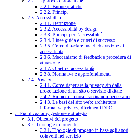
2.2. L’approccio progettuale
2.2.1. Buone pratiche
2.2.2. Principi
2.3. Accessibilità
2.3.1. Definizione
2.3.2. Accessibilità by design
2.3.3. Principi per l’accessibilità
2.3.4. Linee guida e criteri di successo
2.3.5. Come rilasciare una dichiarazione di
accessibilità
2.3.6. Meccanismo di feedback e procedura di
attuazione
2.3.7. Obiettivi accessibilità
2.3.8. Normativa e approfondimenti
2.4. Privacy
2.4.1. Come rispettare la privacy sin dalla
progettazione di un sito o servizio digitale
2.4.2. Richiedi il consenso quando necessario
2.4.3. Le basi del sito web: architettura,
informativa privacy, riferimenti DPO
3. Pianificazione, gestione e strategia
3.1. Obiettivi del progetto
3.2. Tipologie di progetti
3.2.1. Tipologie di progetto in base agli attori
coinvolti nel servizio