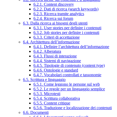
6.2.1. Content discovery
6.2.2. Dati di ricerca (search keywords)
6.2.3. Ricerca tramite analytics
6.2.4. Ricerca sui forum
6.3. Dalla ricerca ai bisogni degli utenti
6.3.1. User stories per definire i contenuti
6.3.2. Job stories per definire i contenuti
6.3.3. Criteri di accettazione
6.4. Architettura dell’informazione
6.4.1. Definire l’architettura dell’informazione
6.4.2. Alberatura
6.4.3. Flussi di interazione
6.4.4. Sistemi di navigazione
6.4.5. Tipologie di contenuto (content type)
6.4.6. Ontologie e standard
6.4.7. Vocabolari controllati e tassonomie
6.5. Scrittura e linguaggio
6.5.1. Come leggono le persone sul web
6.5.2. Le regole per un linguaggio semplice
6.5.3. Microtesti
6.5.4. Scrittura collaborativa
6.5.5. Content critique
6.5.6. Traduzione e localizzazione dei contenuti
6.6. Documenti