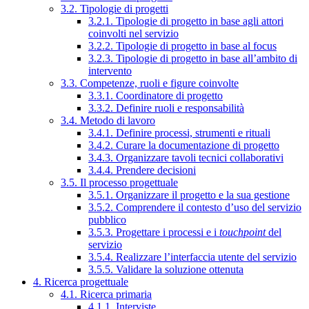
3.2. Tipologie di progetti
3.2.1. Tipologie di progetto in base agli attori
coinvolti nel servizio
3.2.2. Tipologie di progetto in base al focus
3.2.3. Tipologie di progetto in base all’ambito di
intervento
3.3. Competenze, ruoli e figure coinvolte
3.3.1. Coordinatore di progetto
3.3.2. Definire ruoli e responsabilità
3.4. Metodo di lavoro
3.4.1. Definire processi, strumenti e rituali
3.4.2. Curare la documentazione di progetto
3.4.3. Organizzare tavoli tecnici collaborativi
3.4.4. Prendere decisioni
3.5. Il processo progettuale
3.5.1. Organizzare il progetto e la sua gestione
3.5.2. Comprendere il contesto d’uso del servizio
pubblico
3.5.3. Progettare i processi e i
touchpoint
del
servizio
3.5.4. Realizzare l’interfaccia utente del servizio
3.5.5. Validare la soluzione ottenuta
4. Ricerca progettuale
4.1. Ricerca primaria
4.1.1. Interviste