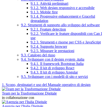
9.1.1. Attività preliminari
9.1.2. Web design responsivo e accessibile
9.1.3. Mobile first
9.1.4. Progressive enhancement e Graceful
degradation
9.2. Strumenti di supporto allo sviluppo del software
9.2.1. Feature detection
9.2.2. Verificare le feature disponibili con Can I
use
9.2.3. Strumenti e risorse per CSS e JavaScript
9.2.4. Supporto browser
9.2.5. Misurare le prestazioni
9.3. Catalogo del riuso
9.4. Sviluppare con il design system .italia
9.4.1. Il framework Bootstrap Italia
9.4.2. Il kit di sviluppo React
9.4.3. Il kit di sviluppo Angular
9.5. Sviluppare con i modelli di sito e servizi
1. Scopo, destinatari e uso del Manuale operativo di design
Team per la Trasformazione Digitale
in collaborazione con
Agenzia per l'Italia Digitale