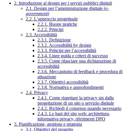
2. Introduzione al design per i servizi pubblici digitali
2.1. Design per l’amministrazione digitale (
e-
government
)
2.2. L’approccio progettuale
2.2.1. Buone pratiche
2.2.2. Principi
2.3. Accessibilità
2.3.1. Definizione
2.3.2. Accessibilità by design
2.3.3. Principi per l’accessibilità
2.3.4. Linee guida e criteri di successo
2.3.5. Come rilasciare una dichiarazione di
accessibilità
2.3.6. Meccanismo di feedback e procedura di
attuazione
2.3.7. Obiettivi accessibilità
2.3.8. Normativa e approfondimenti
2.4. Privacy
2.4.1. Come rispettare la privacy sin dalla
progettazione di un sito o servizio digitale
2.4.2. Richiedi il consenso quando necessario
2.4.3. Le basi del sito web: architettura,
informativa privacy, riferimenti DPO
3. Pianificazione, gestione e strategia
3.1. Obiettivi del progetto