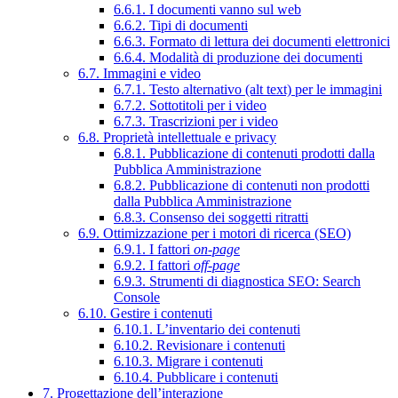
6.6.1. I documenti vanno sul web
6.6.2. Tipi di documenti
6.6.3. Formato di lettura dei documenti elettronici
6.6.4. Modalità di produzione dei documenti
6.7. Immagini e video
6.7.1. Testo alternativo (alt text) per le immagini
6.7.2. Sottotitoli per i video
6.7.3. Trascrizioni per i video
6.8. Proprietà intellettuale e privacy
6.8.1. Pubblicazione di contenuti prodotti dalla
Pubblica Amministrazione
6.8.2. Pubblicazione di contenuti non prodotti
dalla Pubblica Amministrazione
6.8.3. Consenso dei soggetti ritratti
6.9. Ottimizzazione per i motori di ricerca (SEO)
6.9.1. I fattori
on-page
6.9.2. I fattori
off-page
6.9.3. Strumenti di diagnostica SEO: Search
Console
6.10. Gestire i contenuti
6.10.1. L’inventario dei contenuti
6.10.2. Revisionare i contenuti
6.10.3. Migrare i contenuti
6.10.4. Pubblicare i contenuti
7. Progettazione dell’interazione