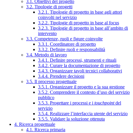
3.1. Obiettivi del progetto
3.2. Tipologie di progetti
3.2.1. Tipologie di progetto in base agli attori
coinvolti nel servizio
3.2.2. Tipologie di progetto in base al focus
3.2.3. Tipologie di progetto in base all’ambito di
intervento
3.3. Competenze, ruoli e figure coinvolte
3.3.1. Coordinatore di progetto
3.3.2. Definire ruoli e responsabilità
3.4. Metodo di lavoro
3.4.1. Definire processi, strumenti e rituali
3.4.2. Curare la documentazione di progetto
3.4.3. Organizzare tavoli tecnici collaborativi
3.4.4. Prendere decisioni
3.5. Il processo progettuale
3.5.1. Organizzare il progetto e la sua gestione
3.5.2. Comprendere il contesto d’uso del servizio
pubblico
3.5.3. Progettare i processi e i
touchpoint
del
servizio
3.5.4. Realizzare l’interfaccia utente del servizio
3.5.5. Validare la soluzione ottenuta
4. Ricerca progettuale
4.1. Ricerca primaria