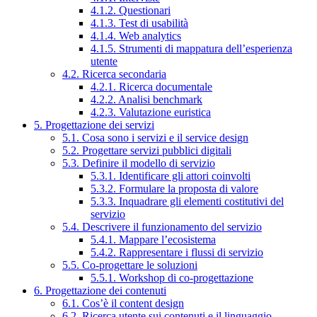
4.1.2. Questionari
4.1.3. Test di usabilità
4.1.4. Web analytics
4.1.5. Strumenti di mappatura dell’esperienza
utente
4.2. Ricerca secondaria
4.2.1. Ricerca documentale
4.2.2. Analisi benchmark
4.2.3. Valutazione euristica
5. Progettazione dei servizi
5.1. Cosa sono i servizi e il service design
5.2. Progettare servizi pubblici digitali
5.3. Definire il modello di servizio
5.3.1. Identificare gli attori coinvolti
5.3.2. Formulare la proposta di valore
5.3.3. Inquadrare gli elementi costitutivi del
servizio
5.4. Descrivere il funzionamento del servizio
5.4.1. Mappare l’ecosistema
5.4.2. Rappresentare i flussi di servizio
5.5. Co-progettare le soluzioni
5.5.1. Workshop di co-progettazione
6. Progettazione dei contenuti
6.1. Cos’è il content design
6.2. Ricerca utente sui contenuti e il linguaggio