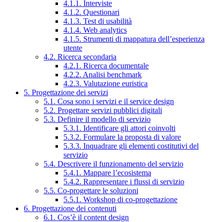
4.1.1. Interviste
4.1.2. Questionari
4.1.3. Test di usabilità
4.1.4. Web analytics
4.1.5. Strumenti di mappatura dell’esperienza
utente
4.2. Ricerca secondaria
4.2.1. Ricerca documentale
4.2.2. Analisi benchmark
4.2.3. Valutazione euristica
5. Progettazione dei servizi
5.1. Cosa sono i servizi e il service design
5.2. Progettare servizi pubblici digitali
5.3. Definire il modello di servizio
5.3.1. Identificare gli attori coinvolti
5.3.2. Formulare la proposta di valore
5.3.3. Inquadrare gli elementi costitutivi del
servizio
5.4. Descrivere il funzionamento del servizio
5.4.1. Mappare l’ecosistema
5.4.2. Rappresentare i flussi di servizio
5.5. Co-progettare le soluzioni
5.5.1. Workshop di co-progettazione
6. Progettazione dei contenuti
6.1. Cos’è il content design