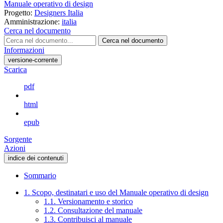
Manuale operativo di design
Progetto:
Designers Italia
Amministrazione:
italia
Cerca nel documento
Cerca nel documento
Informazioni
versione-corrente
Scarica
pdf
html
epub
Sorgente
Azioni
indice dei contenuti
Sommario
1. Scopo, destinatari e uso del Manuale operativo di design
1.1. Versionamento e storico
1.2. Consultazione del manuale
1.3. Contribuisci al manuale