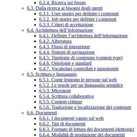
6.2.4. Ricerca sui forum
6.3. Dalla ricerca ai bisogni degli utenti
6.3.1. User stories per definire i contenuti
6.3.2. Job stories per definire i contenuti
6.3.3. Criteri di accettazione
6.4. Architettura dell’informazione
6.4.1. Definire l’architettura dell’informazione
6.4.2. Alberatura
6.4.3. Flussi di interazione
6.4.4. Sistemi di navigazione
6.4.5. Tipologie di contenuto (content type)
6.4.6. Ontologie e standard
6.4.7. Vocabolari controllati e tassonomie
6.5. Scrittura e linguaggio
6.5.1. Come leggono le persone sul web
6.5.2. Le regole per un linguaggio semplice
6.5.3. Microtesti
6.5.4. Scrittura collaborativa
6.5.5. Content critique
6.5.6. Traduzione e localizzazione dei contenuti
6.6. Documenti
6.6.1. I documenti vanno sul web
6.6.2. Tipi di documenti
6.6.3. Formato di lettura dei documenti elettronici
6.6.4. Modalità di produzione dei documenti