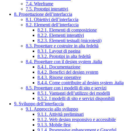
7.4. Wireframe
7.5. Prototipi interattivi
8. Progettazione dell’interfaccia
8.1. Obiettivi dell’interfaccia
8.2. Elementi dell’interfaccia
8.2.1. Elementi di composizione
8.2.2. Elementi interattivi
8.2.3. Elementi testuali (microtesti)
8.3. Progettare e costruire in alta fedeltà
8.3.1. Layout di pagina
8.3.2. Prototipi in alta fedeltà
8.4. Progettare con il design system .italia
8.4.1. Documentazione
8.4.2. Benefici del design system
8.4.3. Risorse operative
8.4.4. Come contribuire al design system .italia
8.5. Progettare con i modelli di sito e servizi
8.5.1. Vantaggi dell’utilizzo dei modelli
8.5.2. I modelli di sito e servizi disponibili
9. Sviluppo dell’interfaccia
9.1. Approccio allo sviluppo
9.1.1. Attività preliminari
9.1.2. Web design responsivo e accessibile
9.1.3. Mobile first
9.1.4. Progressive enhancement e Graceful