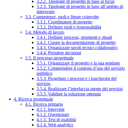
3.2.2. Tipologie di progetto in base al focus
3.2.3. Tipologie di progetto in base all’ambito di
intervento
3.3. Competenze, ruoli e figure coinvolte
3.3.1. Coordinatore di progetto
3.3.2. Definire ruoli e responsabilità
3.4. Metodo di lavoro
3.4.1. Definire processi, strumenti e rituali
3.4.2. Curare la documentazione di progetto
3.4.3. Organizzare tavoli tecnici collaborativi
3.4.4. Prendere decisioni
3.5. Il processo progettuale
3.5.1. Organizzare il progetto e la sua gestione
3.5.2. Comprendere il contesto d’uso del servizio
pubblico
3.5.3. Progettare i processi e i
touchpoint
del
servizio
3.5.4. Realizzare l’interfaccia utente del servizio
3.5.5. Validare la soluzione ottenuta
4. Ricerca progettuale
4.1. Ricerca primaria
4.1.1. Interviste
4.1.2. Questionari
4.1.3. Test di usabilità
4.1.4. Web analytics