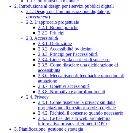
1.3. Contribuisci al manuale
2. Introduzione al design per i servizi pubblici digitali
2.1. Design per l’amministrazione digitale (
e-
government
)
2.2. L’approccio progettuale
2.2.1. Buone pratiche
2.2.2. Principi
2.3. Accessibilità
2.3.1. Definizione
2.3.2. Accessibilità by design
2.3.3. Principi per l’accessibilità
2.3.4. Linee guida e criteri di successo
2.3.5. Come rilasciare una dichiarazione di
accessibilità
2.3.6. Meccanismo di feedback e procedura di
attuazione
2.3.7. Obiettivi accessibilità
2.3.8. Normativa e approfondimenti
2.4. Privacy
2.4.1. Come rispettare la privacy sin dalla
progettazione di un sito o servizio digitale
2.4.2. Richiedi il consenso quando necessario
2.4.3. Le basi del sito web: architettura,
informativa privacy, riferimenti DPO
3. Pianificazione, gestione e strategia