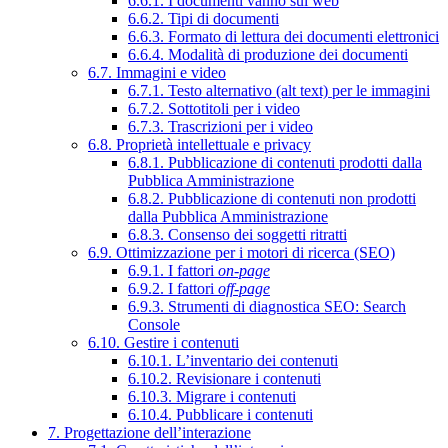
6.6.1. I documenti vanno sul web
6.6.2. Tipi di documenti
6.6.3. Formato di lettura dei documenti elettronici
6.6.4. Modalità di produzione dei documenti
6.7. Immagini e video
6.7.1. Testo alternativo (alt text) per le immagini
6.7.2. Sottotitoli per i video
6.7.3. Trascrizioni per i video
6.8. Proprietà intellettuale e privacy
6.8.1. Pubblicazione di contenuti prodotti dalla
Pubblica Amministrazione
6.8.2. Pubblicazione di contenuti non prodotti
dalla Pubblica Amministrazione
6.8.3. Consenso dei soggetti ritratti
6.9. Ottimizzazione per i motori di ricerca (SEO)
6.9.1. I fattori
on-page
6.9.2. I fattori
off-page
6.9.3. Strumenti di diagnostica SEO: Search
Console
6.10. Gestire i contenuti
6.10.1. L’inventario dei contenuti
6.10.2. Revisionare i contenuti
6.10.3. Migrare i contenuti
6.10.4. Pubblicare i contenuti
7. Progettazione dell’interazione