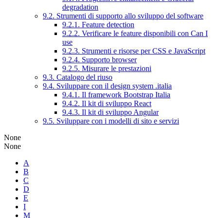
degradation
9.2. Strumenti di supporto allo sviluppo del software
9.2.1. Feature detection
9.2.2. Verificare le feature disponibili con Can I
use
9.2.3. Strumenti e risorse per CSS e JavaScript
9.2.4. Supporto browser
9.2.5. Misurare le prestazioni
9.3. Catalogo del riuso
9.4. Sviluppare con il design system .italia
9.4.1. Il framework Bootstrap Italia
9.4.2. Il kit di sviluppo React
9.4.3. Il kit di sviluppo Angular
9.5. Sviluppare con i modelli di sito e servizi
None
None
A
B
C
D
E
I
M