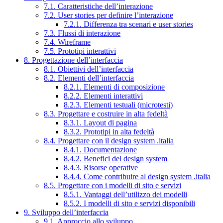
7.1. Caratteristiche dell’interazione
7.2. User stories per definire l’interazione
7.2.1. Differenza tra scenari e user stories
7.3. Flussi di interazione
7.4. Wireframe
7.5. Prototipi interattivi
8. Progettazione dell’interfaccia
8.1. Obiettivi dell’interfaccia
8.2. Elementi dell’interfaccia
8.2.1. Elementi di composizione
8.2.2. Elementi interattivi
8.2.3. Elementi testuali (microtesti)
8.3. Progettare e costruire in alta fedeltà
8.3.1. Layout di pagina
8.3.2. Prototipi in alta fedeltà
8.4. Progettare con il design system .italia
8.4.1. Documentazione
8.4.2. Benefici del design system
8.4.3. Risorse operative
8.4.4. Come contribuire al design system .italia
8.5. Progettare con i modelli di sito e servizi
8.5.1. Vantaggi dell’utilizzo dei modelli
8.5.2. I modelli di sito e servizi disponibili
9. Sviluppo dell’interfaccia
9.1. Approccio allo sviluppo