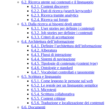
6.2. Ricerca utente sui contenuti e il linguaggio
6.2.1. Content discovery
6.2.2. Dati di ricerca (search keywords)
6.2.3. Ricerca tramite analytics
6.2.4. Ricerca sui forum
6.3. Dalla ricerca ai bisogni degli utenti
6.3.1. User stories per definire i contenuti
6.3.2. Job stories per definire i contenuti
6.3.3. Criteri di accettazione
6.4. Architettura dell’informazione
6.4.1. Definire l’architettura dell’informazione
6.4.2. Alberatura
6.4.3. Flussi di interazione
6.4.4. Sistemi di navigazione
6.4.5. Tipologie di contenuto (content type)
6.4.6. Ontologie e standard
6.4.7. Vocabolari controllati e tassonomie
6.5. Scrittura e linguaggio
6.5.1. Come leggono le persone sul web
6.5.2. Le regole per un linguaggio semplice
6.5.3. Microtesti
6.5.4. Scrittura collaborativa
6.5.5. Content critique
6.5.6. Traduzione e localizzazione dei contenuti
6.6. Documenti