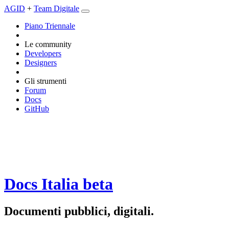
AGID
+
Team Digitale
Piano Triennale
Le community
Developers
Designers
Gli strumenti
Forum
Docs
GitHub
Docs Italia
beta
Documenti pubblici, digitali.