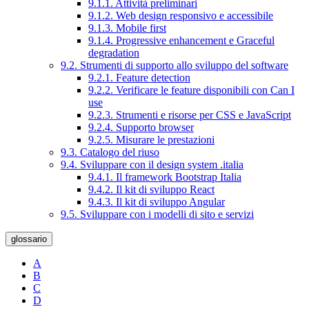
9.1.1. Attività preliminari
9.1.2. Web design responsivo e accessibile
9.1.3. Mobile first
9.1.4. Progressive enhancement e Graceful
degradation
9.2. Strumenti di supporto allo sviluppo del software
9.2.1. Feature detection
9.2.2. Verificare le feature disponibili con Can I
use
9.2.3. Strumenti e risorse per CSS e JavaScript
9.2.4. Supporto browser
9.2.5. Misurare le prestazioni
9.3. Catalogo del riuso
9.4. Sviluppare con il design system .italia
9.4.1. Il framework Bootstrap Italia
9.4.2. Il kit di sviluppo React
9.4.3. Il kit di sviluppo Angular
9.5. Sviluppare con i modelli di sito e servizi
glossario
A
B
C
D