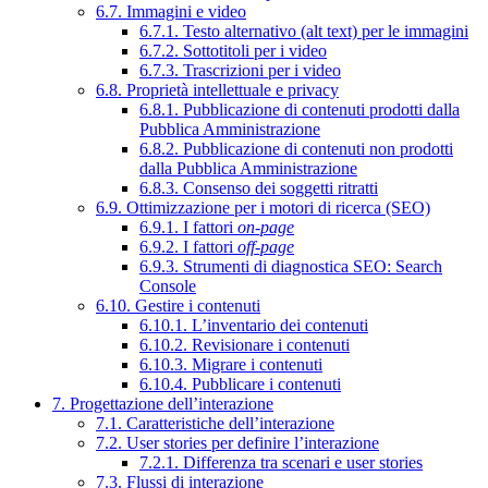
6.7. Immagini e video
6.7.1. Testo alternativo (alt text) per le immagini
6.7.2. Sottotitoli per i video
6.7.3. Trascrizioni per i video
6.8. Proprietà intellettuale e privacy
6.8.1. Pubblicazione di contenuti prodotti dalla
Pubblica Amministrazione
6.8.2. Pubblicazione di contenuti non prodotti
dalla Pubblica Amministrazione
6.8.3. Consenso dei soggetti ritratti
6.9. Ottimizzazione per i motori di ricerca (SEO)
6.9.1. I fattori
on-page
6.9.2. I fattori
off-page
6.9.3. Strumenti di diagnostica SEO: Search
Console
6.10. Gestire i contenuti
6.10.1. L’inventario dei contenuti
6.10.2. Revisionare i contenuti
6.10.3. Migrare i contenuti
6.10.4. Pubblicare i contenuti
7. Progettazione dell’interazione
7.1. Caratteristiche dell’interazione
7.2. User stories per definire l’interazione
7.2.1. Differenza tra scenari e user stories
7.3. Flussi di interazione