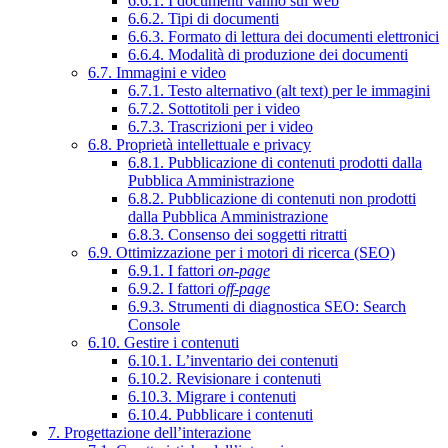
6.6.1. I documenti vanno sul web
6.6.2. Tipi di documenti
6.6.3. Formato di lettura dei documenti elettronici
6.6.4. Modalità di produzione dei documenti
6.7. Immagini e video
6.7.1. Testo alternativo (alt text) per le immagini
6.7.2. Sottotitoli per i video
6.7.3. Trascrizioni per i video
6.8. Proprietà intellettuale e privacy
6.8.1. Pubblicazione di contenuti prodotti dalla
Pubblica Amministrazione
6.8.2. Pubblicazione di contenuti non prodotti
dalla Pubblica Amministrazione
6.8.3. Consenso dei soggetti ritratti
6.9. Ottimizzazione per i motori di ricerca (SEO)
6.9.1. I fattori
on-page
6.9.2. I fattori
off-page
6.9.3. Strumenti di diagnostica SEO: Search
Console
6.10. Gestire i contenuti
6.10.1. L’inventario dei contenuti
6.10.2. Revisionare i contenuti
6.10.3. Migrare i contenuti
6.10.4. Pubblicare i contenuti
7. Progettazione dell’interazione