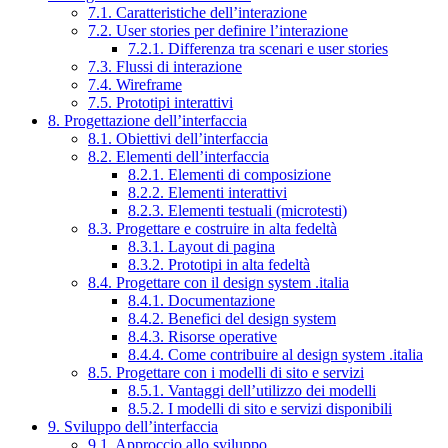
7.1. Caratteristiche dell’interazione
7.2. User stories per definire l’interazione
7.2.1. Differenza tra scenari e user stories
7.3. Flussi di interazione
7.4. Wireframe
7.5. Prototipi interattivi
8. Progettazione dell’interfaccia
8.1. Obiettivi dell’interfaccia
8.2. Elementi dell’interfaccia
8.2.1. Elementi di composizione
8.2.2. Elementi interattivi
8.2.3. Elementi testuali (microtesti)
8.3. Progettare e costruire in alta fedeltà
8.3.1. Layout di pagina
8.3.2. Prototipi in alta fedeltà
8.4. Progettare con il design system .italia
8.4.1. Documentazione
8.4.2. Benefici del design system
8.4.3. Risorse operative
8.4.4. Come contribuire al design system .italia
8.5. Progettare con i modelli di sito e servizi
8.5.1. Vantaggi dell’utilizzo dei modelli
8.5.2. I modelli di sito e servizi disponibili
9. Sviluppo dell’interfaccia
9.1. Approccio allo sviluppo