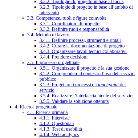
3.2.2. Tipologie di progetto in base al focus
3.2.3. Tipologie di progetto in base all’ambito di
intervento
3.3. Competenze, ruoli e figure coinvolte
3.3.1. Coordinatore di progetto
3.3.2. Definire ruoli e responsabilità
3.4. Metodo di lavoro
3.4.1. Definire processi, strumenti e rituali
3.4.2. Curare la documentazione di progetto
3.4.3. Organizzare tavoli tecnici collaborativi
3.4.4. Prendere decisioni
3.5. Il processo progettuale
3.5.1. Organizzare il progetto e la sua gestione
3.5.2. Comprendere il contesto d’uso del servizio
pubblico
3.5.3. Progettare i processi e i
touchpoint
del
servizio
3.5.4. Realizzare l’interfaccia utente del servizio
3.5.5. Validare la soluzione ottenuta
4. Ricerca progettuale
4.1. Ricerca primaria
4.1.1. Interviste
4.1.2. Questionari
4.1.3. Test di usabilità
4.1.4. Web analytics