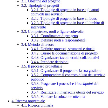
3.1. Obiettivi del progetto
3.2. Tipologie di progetti
3.2.1. Tipologie di progetto in base agli attori
coinvolti nel servizio
3.2.2. Tipologie di progetto in base al focus
3.2.3. Tipologie di progetto in base all’ambito di
intervento
3.3. Competenze, ruoli e figure coinvolte
3.3.1. Coordinatore di progetto
3.3.2. Definire ruoli e responsabilità
3.4. Metodo di lavoro
3.4.1. Definire processi, strumenti e rituali
3.4.2. Curare la documentazione di progetto
3.4.3. Organizzare tavoli tecnici collaborativi
3.4.4. Prendere decisioni
3.5. Il processo progettuale
3.5.1. Organizzare il progetto e la sua gestione
3.5.2. Comprendere il contesto d’uso del servizio
pubblico
3.5.3. Progettare i processi e i
touchpoint
del
servizio
3.5.4. Realizzare l’interfaccia utente del servizio
3.5.5. Validare la soluzione ottenuta
4. Ricerca progettuale
4.1. Ricerca primaria