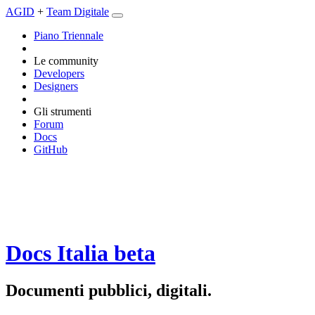
AGID
+
Team Digitale
Piano Triennale
Le community
Developers
Designers
Gli strumenti
Forum
Docs
GitHub
Docs Italia
beta
Documenti pubblici, digitali.