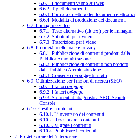
6.6.1. I documenti vanno sul web
6.6.2. Tipi di documenti
6.6.3. Formato di lettura dei documenti elettronici
6.6.4. Modalità di produzione dei documenti
6.7. Immagini e video
6.7.1. Testo alternativo (alt text) per le immagini
6.7.2. Sottotitoli per i video
6.7.3. Trascrizioni per i video
6.8. Proprietà intellettuale e privacy
6.8.1. Pubblicazione di contenuti prodotti dalla
Pubblica Amministrazione
6.8.2. Pubblicazione di contenuti non prodotti
dalla Pubblica Amministrazione
6.8.3. Consenso dei soggetti ritratti
6.9. Ottimizzazione per i motori di ricerca (SEO)
6.9.1. I fattori
on-page
6.9.2. I fattori
off-page
6.9.3. Strumenti di diagnostica SEO: Search
Console
6.10. Gestire i contenuti
6.10.1. L’inventario dei contenuti
6.10.2. Revisionare i contenuti
6.10.3. Migrare i contenuti
6.10.4. Pubblicare i contenuti
7. Progettazione dell’interazione