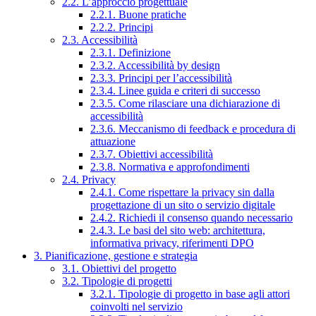
2.2. L’approccio progettuale
2.2.1. Buone pratiche
2.2.2. Principi
2.3. Accessibilità
2.3.1. Definizione
2.3.2. Accessibilità by design
2.3.3. Principi per l’accessibilità
2.3.4. Linee guida e criteri di successo
2.3.5. Come rilasciare una dichiarazione di
accessibilità
2.3.6. Meccanismo di feedback e procedura di
attuazione
2.3.7. Obiettivi accessibilità
2.3.8. Normativa e approfondimenti
2.4. Privacy
2.4.1. Come rispettare la privacy sin dalla
progettazione di un sito o servizio digitale
2.4.2. Richiedi il consenso quando necessario
2.4.3. Le basi del sito web: architettura,
informativa privacy, riferimenti DPO
3. Pianificazione, gestione e strategia
3.1. Obiettivi del progetto
3.2. Tipologie di progetti
3.2.1. Tipologie di progetto in base agli attori
coinvolti nel servizio