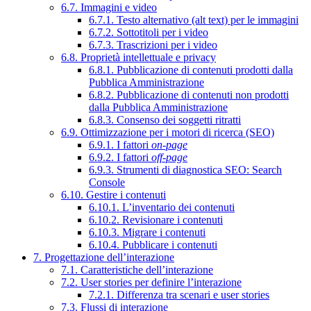
6.7. Immagini e video
6.7.1. Testo alternativo (alt text) per le immagini
6.7.2. Sottotitoli per i video
6.7.3. Trascrizioni per i video
6.8. Proprietà intellettuale e privacy
6.8.1. Pubblicazione di contenuti prodotti dalla
Pubblica Amministrazione
6.8.2. Pubblicazione di contenuti non prodotti
dalla Pubblica Amministrazione
6.8.3. Consenso dei soggetti ritratti
6.9. Ottimizzazione per i motori di ricerca (SEO)
6.9.1. I fattori
on-page
6.9.2. I fattori
off-page
6.9.3. Strumenti di diagnostica SEO: Search
Console
6.10. Gestire i contenuti
6.10.1. L’inventario dei contenuti
6.10.2. Revisionare i contenuti
6.10.3. Migrare i contenuti
6.10.4. Pubblicare i contenuti
7. Progettazione dell’interazione
7.1. Caratteristiche dell’interazione
7.2. User stories per definire l’interazione
7.2.1. Differenza tra scenari e user stories
7.3. Flussi di interazione