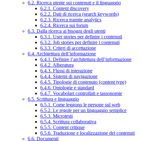
6.2. Ricerca utente sui contenuti e il linguaggio
6.2.1. Content discovery
6.2.2. Dati di ricerca (search keywords)
6.2.3. Ricerca tramite analytics
6.2.4. Ricerca sui forum
6.3. Dalla ricerca ai bisogni degli utenti
6.3.1. User stories per definire i contenuti
6.3.2. Job stories per definire i contenuti
6.3.3. Criteri di accettazione
6.4. Architettura dell’informazione
6.4.1. Definire l’architettura dell’informazione
6.4.2. Alberatura
6.4.3. Flussi di interazione
6.4.4. Sistemi di navigazione
6.4.5. Tipologie di contenuto (content type)
6.4.6. Ontologie e standard
6.4.7. Vocabolari controllati e tassonomie
6.5. Scrittura e linguaggio
6.5.1. Come leggono le persone sul web
6.5.2. Le regole per un linguaggio semplice
6.5.3. Microtesti
6.5.4. Scrittura collaborativa
6.5.5. Content critique
6.5.6. Traduzione e localizzazione dei contenuti
6.6. Documenti