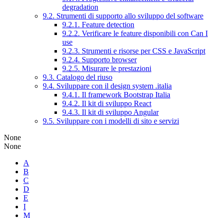
degradation
9.2. Strumenti di supporto allo sviluppo del software
9.2.1. Feature detection
9.2.2. Verificare le feature disponibili con Can I
use
9.2.3. Strumenti e risorse per CSS e JavaScript
9.2.4. Supporto browser
9.2.5. Misurare le prestazioni
9.3. Catalogo del riuso
9.4. Sviluppare con il design system .italia
9.4.1. Il framework Bootstrap Italia
9.4.2. Il kit di sviluppo React
9.4.3. Il kit di sviluppo Angular
9.5. Sviluppare con i modelli di sito e servizi
None
None
A
B
C
D
E
I
M