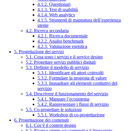
4.1.2. Questionari
4.1.3. Test di usabilità
4.1.4. Web analytics
4.1.5. Strumenti di mappatura dell’esperienza
utente
4.2. Ricerca secondaria
4.2.1. Ricerca documentale
4.2.2. Analisi benchmark
4.2.3. Valutazione euristica
5. Progettazione dei servizi
5.1. Cosa sono i servizi e il service design
5.2. Progettare servizi pubblici digitali
5.3. Definire il modello di servizio
5.3.1. Identificare gli attori coinvolti
5.3.2. Formulare la proposta di valore
5.3.3. Inquadrare gli elementi costitutivi del
servizio
5.4. Descrivere il funzionamento del servizio
5.4.1. Mappare l’ecosistema
5.4.2. Rappresentare i flussi di servizio
5.5. Co-progettare le soluzioni
5.5.1. Workshop di co-progettazione
6. Progettazione dei contenuti
6.1. Cos’è il content design
6.2. Ricerca utente sui contenuti e il linguaggio