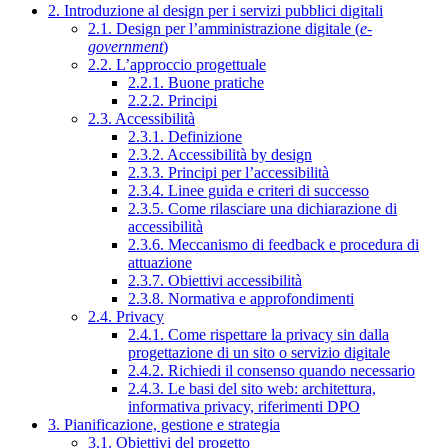
2. Introduzione al design per i servizi pubblici digitali
2.1. Design per l’amministrazione digitale (
e-
government
)
2.2. L’approccio progettuale
2.2.1. Buone pratiche
2.2.2. Principi
2.3. Accessibilità
2.3.1. Definizione
2.3.2. Accessibilità by design
2.3.3. Principi per l’accessibilità
2.3.4. Linee guida e criteri di successo
2.3.5. Come rilasciare una dichiarazione di
accessibilità
2.3.6. Meccanismo di feedback e procedura di
attuazione
2.3.7. Obiettivi accessibilità
2.3.8. Normativa e approfondimenti
2.4. Privacy
2.4.1. Come rispettare la privacy sin dalla
progettazione di un sito o servizio digitale
2.4.2. Richiedi il consenso quando necessario
2.4.3. Le basi del sito web: architettura,
informativa privacy, riferimenti DPO
3. Pianificazione, gestione e strategia
3.1. Obiettivi del progetto