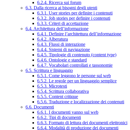
6.2.4. Ricerca sui forum
6.3. Dalla ricerca ai bisogni degli utenti
6.3.1. User stories per definire i contenuti
6.3.2. Job stories per definire i contenuti
6.3.3. Criteri di accettazione
6.4. Architettura dell’informazione
6.4.1. Definire l’architettura dell’informazione
6.4.2. Alberatura
6.4.3. Flussi di interazione
6.4.4. Sistemi di navigazione
6.4.5. Tipologie di contenuto (content type)
6.4.6. Ontologie e standard
6.4.7. Vocabolari controllati e tassonomie
6.5. Scrittura e linguaggio
6.5.1. Come leggono le persone sul web
6.5.2. Le regole per un linguaggio semplice
6.5.3. Microtesti
6.5.4. Scrittura collaborativa
6.5.5. Content critique
6.5.6. Traduzione e localizzazione dei contenuti
6.6. Documenti
6.6.1. I documenti vanno sul web
6.6.2. Tipi di documenti
6.6.3. Formato di lettura dei documenti elettronici
6.6.4. Modalità di produzione dei documenti