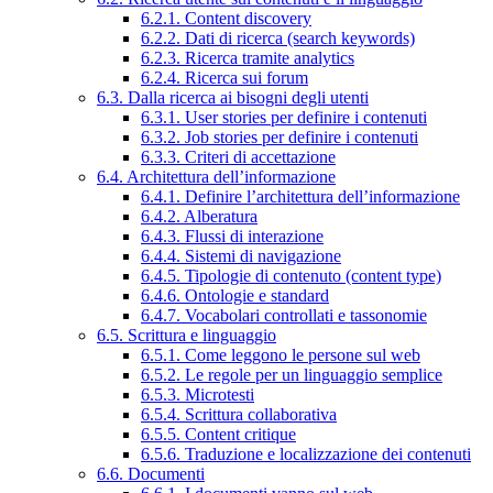
6.2.1. Content discovery
6.2.2. Dati di ricerca (search keywords)
6.2.3. Ricerca tramite analytics
6.2.4. Ricerca sui forum
6.3. Dalla ricerca ai bisogni degli utenti
6.3.1. User stories per definire i contenuti
6.3.2. Job stories per definire i contenuti
6.3.3. Criteri di accettazione
6.4. Architettura dell’informazione
6.4.1. Definire l’architettura dell’informazione
6.4.2. Alberatura
6.4.3. Flussi di interazione
6.4.4. Sistemi di navigazione
6.4.5. Tipologie di contenuto (content type)
6.4.6. Ontologie e standard
6.4.7. Vocabolari controllati e tassonomie
6.5. Scrittura e linguaggio
6.5.1. Come leggono le persone sul web
6.5.2. Le regole per un linguaggio semplice
6.5.3. Microtesti
6.5.4. Scrittura collaborativa
6.5.5. Content critique
6.5.6. Traduzione e localizzazione dei contenuti
6.6. Documenti