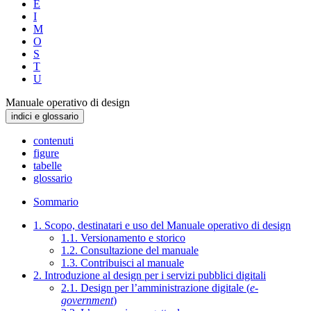
E
I
M
O
S
T
U
Manuale operativo di design
indici e glossario
contenuti
figure
tabelle
glossario
Sommario
1. Scopo, destinatari e uso del Manuale operativo di design
1.1. Versionamento e storico
1.2. Consultazione del manuale
1.3. Contribuisci al manuale
2. Introduzione al design per i servizi pubblici digitali
2.1. Design per l’amministrazione digitale (
e-
government
)