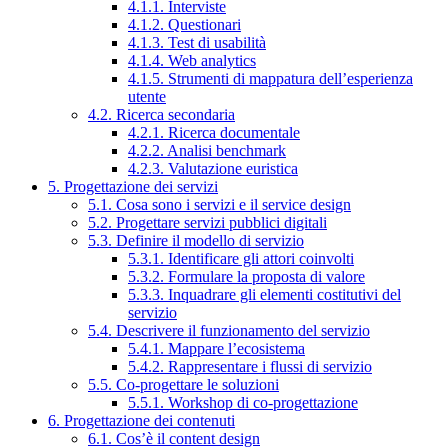
4.1.1. Interviste
4.1.2. Questionari
4.1.3. Test di usabilità
4.1.4. Web analytics
4.1.5. Strumenti di mappatura dell’esperienza
utente
4.2. Ricerca secondaria
4.2.1. Ricerca documentale
4.2.2. Analisi benchmark
4.2.3. Valutazione euristica
5. Progettazione dei servizi
5.1. Cosa sono i servizi e il service design
5.2. Progettare servizi pubblici digitali
5.3. Definire il modello di servizio
5.3.1. Identificare gli attori coinvolti
5.3.2. Formulare la proposta di valore
5.3.3. Inquadrare gli elementi costitutivi del
servizio
5.4. Descrivere il funzionamento del servizio
5.4.1. Mappare l’ecosistema
5.4.2. Rappresentare i flussi di servizio
5.5. Co-progettare le soluzioni
5.5.1. Workshop di co-progettazione
6. Progettazione dei contenuti
6.1. Cos’è il content design