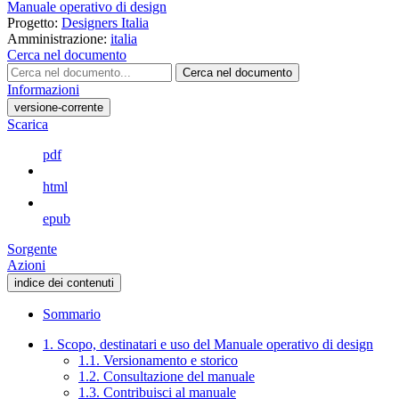
Manuale operativo di design
Progetto:
Designers Italia
Amministrazione:
italia
Cerca nel documento
Cerca nel documento
Informazioni
versione-corrente
Scarica
pdf
html
epub
Sorgente
Azioni
indice dei contenuti
Sommario
1. Scopo, destinatari e uso del Manuale operativo di design
1.1. Versionamento e storico
1.2. Consultazione del manuale
1.3. Contribuisci al manuale