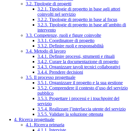
3.2. Tipologie di progetti
3.2.1. Tipologie di progetto in base agli attori
coinvolti nel servizio
3.2.2. Tipologie di progetto in base al focus
3.2.3. Tipologie di progetto in base all’ambito di
intervento
3.3. Competenze, ruoli e figure coinvolte
3.3.1. Coordinatore di progetto
3.3.2. Definire ruoli e responsabilità
3.4. Metodo di lavoro
3.4.1. Definire processi, strumenti e rituali
3.4.2. Curare la documentazione di progetto
3.4.3. Organizzare tavoli tecnici collaborativi
3.4.4. Prendere decisioni
3.5. Il processo progettuale
3.5.1. Organizzare il progetto e la sua gestione
3.5.2. Comprendere il contesto d’uso del servizio
pubblico
3.5.3. Progettare i processi e i
touchpoint
del
servizio
3.5.4. Realizzare l’interfaccia utente del servizio
3.5.5. Validare la soluzione ottenuta
4. Ricerca progettuale
4.1. Ricerca primaria
4.1.1. Interviste