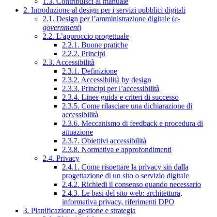
1.3. Contribuisci al manuale
2. Introduzione al design per i servizi pubblici digitali
2.1. Design per l’amministrazione digitale (
e-
government
)
2.2. L’approccio progettuale
2.2.1. Buone pratiche
2.2.2. Principi
2.3. Accessibilità
2.3.1. Definizione
2.3.2. Accessibilità by design
2.3.3. Principi per l’accessibilità
2.3.4. Linee guida e criteri di successo
2.3.5. Come rilasciare una dichiarazione di
accessibilità
2.3.6. Meccanismo di feedback e procedura di
attuazione
2.3.7. Obiettivi accessibilità
2.3.8. Normativa e approfondimenti
2.4. Privacy
2.4.1. Come rispettare la privacy sin dalla
progettazione di un sito o servizio digitale
2.4.2. Richiedi il consenso quando necessario
2.4.3. Le basi del sito web: architettura,
informativa privacy, riferimenti DPO
3. Pianificazione, gestione e strategia