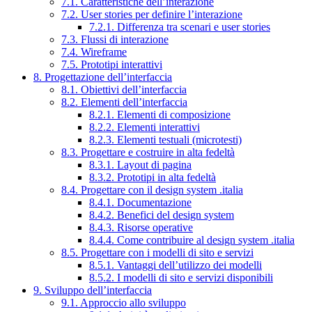
7.1. Caratteristiche dell’interazione
7.2. User stories per definire l’interazione
7.2.1. Differenza tra scenari e user stories
7.3. Flussi di interazione
7.4. Wireframe
7.5. Prototipi interattivi
8. Progettazione dell’interfaccia
8.1. Obiettivi dell’interfaccia
8.2. Elementi dell’interfaccia
8.2.1. Elementi di composizione
8.2.2. Elementi interattivi
8.2.3. Elementi testuali (microtesti)
8.3. Progettare e costruire in alta fedeltà
8.3.1. Layout di pagina
8.3.2. Prototipi in alta fedeltà
8.4. Progettare con il design system .italia
8.4.1. Documentazione
8.4.2. Benefici del design system
8.4.3. Risorse operative
8.4.4. Come contribuire al design system .italia
8.5. Progettare con i modelli di sito e servizi
8.5.1. Vantaggi dell’utilizzo dei modelli
8.5.2. I modelli di sito e servizi disponibili
9. Sviluppo dell’interfaccia
9.1. Approccio allo sviluppo