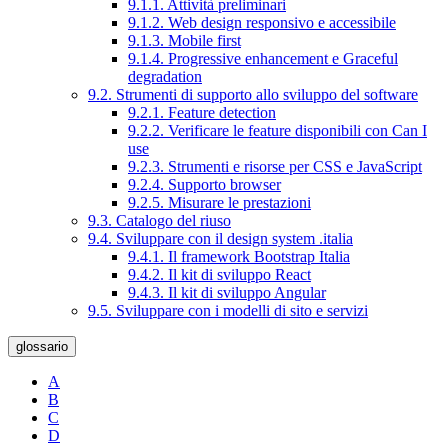
9.1.1. Attività preliminari
9.1.2. Web design responsivo e accessibile
9.1.3. Mobile first
9.1.4. Progressive enhancement e Graceful
degradation
9.2. Strumenti di supporto allo sviluppo del software
9.2.1. Feature detection
9.2.2. Verificare le feature disponibili con Can I
use
9.2.3. Strumenti e risorse per CSS e JavaScript
9.2.4. Supporto browser
9.2.5. Misurare le prestazioni
9.3. Catalogo del riuso
9.4. Sviluppare con il design system .italia
9.4.1. Il framework Bootstrap Italia
9.4.2. Il kit di sviluppo React
9.4.3. Il kit di sviluppo Angular
9.5. Sviluppare con i modelli di sito e servizi
glossario
A
B
C
D