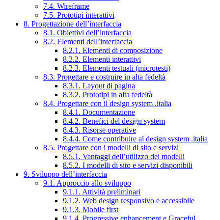
7.4. Wireframe
7.5. Prototipi interattivi
8. Progettazione dell’interfaccia
8.1. Obiettivi dell’interfaccia
8.2. Elementi dell’interfaccia
8.2.1. Elementi di composizione
8.2.2. Elementi interattivi
8.2.3. Elementi testuali (microtesti)
8.3. Progettare e costruire in alta fedeltà
8.3.1. Layout di pagina
8.3.2. Prototipi in alta fedeltà
8.4. Progettare con il design system .italia
8.4.1. Documentazione
8.4.2. Benefici del design system
8.4.3. Risorse operative
8.4.4. Come contribuire al design system .italia
8.5. Progettare con i modelli di sito e servizi
8.5.1. Vantaggi dell’utilizzo dei modelli
8.5.2. I modelli di sito e servizi disponibili
9. Sviluppo dell’interfaccia
9.1. Approccio allo sviluppo
9.1.1. Attività preliminari
9.1.2. Web design responsivo e accessibile
9.1.3. Mobile first
9.1.4. Progressive enhancement e Graceful