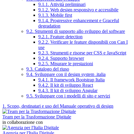
9.1.1. Attività preliminari
9.1.2. Web design responsivo e accessibile
9.1.3. Mobile first
9.1.4. Progressive enhancement e Graceful
degradation
9.2. Strumenti di supporto allo sviluppo del software
9.2.1. Feature detection
9.2.2. Verificare le feature disponibili con Can I
use
9.2.3. Strumenti e risorse per CSS e JavaScript
9.2.4. Supporto browser
9.2.5. Misurare le prestazioni
9.3. Catalogo del riuso
9.4. Sviluppare con il design system .italia
9.4.1. Il framework Bootstrap Italia
9.4.2. Il kit di sviluppo React
9.4.3. Il kit di sviluppo Angular
9.5. Sviluppare con i modelli di sito e servizi
1. Scopo, destinatari e uso del Manuale operativo di design
Team per la Trasformazione Digitale
in collaborazione con
Agenzia per l'Italia Digitale