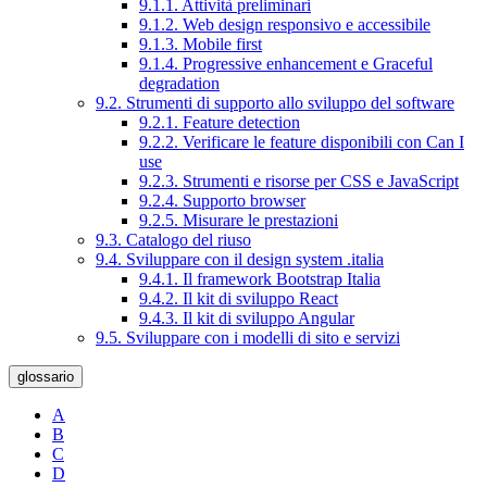
9.1.1. Attività preliminari
9.1.2. Web design responsivo e accessibile
9.1.3. Mobile first
9.1.4. Progressive enhancement e Graceful
degradation
9.2. Strumenti di supporto allo sviluppo del software
9.2.1. Feature detection
9.2.2. Verificare le feature disponibili con Can I
use
9.2.3. Strumenti e risorse per CSS e JavaScript
9.2.4. Supporto browser
9.2.5. Misurare le prestazioni
9.3. Catalogo del riuso
9.4. Sviluppare con il design system .italia
9.4.1. Il framework Bootstrap Italia
9.4.2. Il kit di sviluppo React
9.4.3. Il kit di sviluppo Angular
9.5. Sviluppare con i modelli di sito e servizi
glossario
A
B
C
D