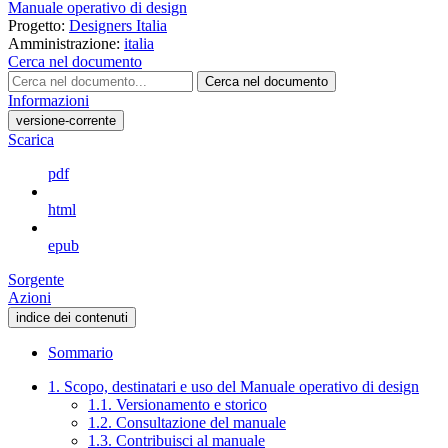
Manuale operativo di design
Progetto:
Designers Italia
Amministrazione:
italia
Cerca nel documento
Cerca nel documento
Informazioni
versione-corrente
Scarica
pdf
html
epub
Sorgente
Azioni
indice dei contenuti
Sommario
1. Scopo, destinatari e uso del Manuale operativo di design
1.1. Versionamento e storico
1.2. Consultazione del manuale
1.3. Contribuisci al manuale