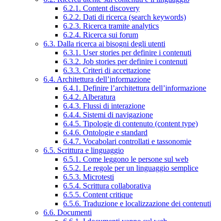
6.2.1. Content discovery
6.2.2. Dati di ricerca (search keywords)
6.2.3. Ricerca tramite analytics
6.2.4. Ricerca sui forum
6.3. Dalla ricerca ai bisogni degli utenti
6.3.1. User stories per definire i contenuti
6.3.2. Job stories per definire i contenuti
6.3.3. Criteri di accettazione
6.4. Architettura dell’informazione
6.4.1. Definire l’architettura dell’informazione
6.4.2. Alberatura
6.4.3. Flussi di interazione
6.4.4. Sistemi di navigazione
6.4.5. Tipologie di contenuto (content type)
6.4.6. Ontologie e standard
6.4.7. Vocabolari controllati e tassonomie
6.5. Scrittura e linguaggio
6.5.1. Come leggono le persone sul web
6.5.2. Le regole per un linguaggio semplice
6.5.3. Microtesti
6.5.4. Scrittura collaborativa
6.5.5. Content critique
6.5.6. Traduzione e localizzazione dei contenuti
6.6. Documenti