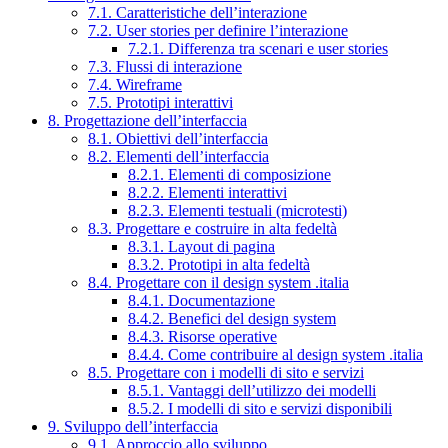
7.1. Caratteristiche dell’interazione
7.2. User stories per definire l’interazione
7.2.1. Differenza tra scenari e user stories
7.3. Flussi di interazione
7.4. Wireframe
7.5. Prototipi interattivi
8. Progettazione dell’interfaccia
8.1. Obiettivi dell’interfaccia
8.2. Elementi dell’interfaccia
8.2.1. Elementi di composizione
8.2.2. Elementi interattivi
8.2.3. Elementi testuali (microtesti)
8.3. Progettare e costruire in alta fedeltà
8.3.1. Layout di pagina
8.3.2. Prototipi in alta fedeltà
8.4. Progettare con il design system .italia
8.4.1. Documentazione
8.4.2. Benefici del design system
8.4.3. Risorse operative
8.4.4. Come contribuire al design system .italia
8.5. Progettare con i modelli di sito e servizi
8.5.1. Vantaggi dell’utilizzo dei modelli
8.5.2. I modelli di sito e servizi disponibili
9. Sviluppo dell’interfaccia
9.1. Approccio allo sviluppo