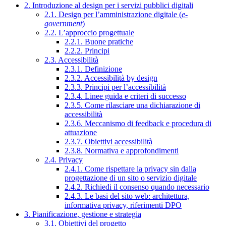
2. Introduzione al design per i servizi pubblici digitali
2.1. Design per l’amministrazione digitale (
e-
government
)
2.2. L’approccio progettuale
2.2.1. Buone pratiche
2.2.2. Principi
2.3. Accessibilità
2.3.1. Definizione
2.3.2. Accessibilità by design
2.3.3. Principi per l’accessibilità
2.3.4. Linee guida e criteri di successo
2.3.5. Come rilasciare una dichiarazione di
accessibilità
2.3.6. Meccanismo di feedback e procedura di
attuazione
2.3.7. Obiettivi accessibilità
2.3.8. Normativa e approfondimenti
2.4. Privacy
2.4.1. Come rispettare la privacy sin dalla
progettazione di un sito o servizio digitale
2.4.2. Richiedi il consenso quando necessario
2.4.3. Le basi del sito web: architettura,
informativa privacy, riferimenti DPO
3. Pianificazione, gestione e strategia
3.1. Obiettivi del progetto