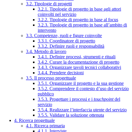
3.2. Tipologie di progetti
3.2.1. Tipologie di progetto in base agli attori
coinvolti nel servizio
3.2.2. Tipologie di progetto in base al focus
3.2.3. Tipologie di progetto in base all’ambito di
intervento
3.3. Competenze, ruoli e figure coinvolte
3.3.1. Coordinatore di progetto
3.3.2. Definire ruoli e responsabilità
3.4. Metodo di lavoro
3.4.1. Definire processi, strumenti e rituali
3.4.2. Curare la documentazione di progetto
3.4.3. Organizzare tavoli tecnici collaborativi
3.4.4. Prendere decisioni
3.5. Il processo progettuale
3.5.1. Organizzare il progetto e la sua gestione
3.5.2. Comprendere il contesto d’uso del servizio
pubblico
3.5.3. Progettare i processi e i
touchpoint
del
servizio
3.5.4. Realizzare l’interfaccia utente del servizio
3.5.5. Validare la soluzione ottenuta
4. Ricerca progettuale
4.1. Ricerca primaria
4.1.1. Interviste