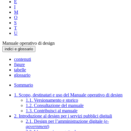
E
I
M
O
S
T
U
Manuale operativo di design
indici e glossario
contenuti
figure
tabelle
glossario
Sommario
1. Scopo, destinatari e uso del Manuale operativo di design
1.1. Versionamento e storico
1.2. Consultazione del manuale
1.3. Contribuisci al manuale
2. Introduzione al design per i servizi pubblici digitali
2.1. Design per l’amministrazione digitale (
e-
government
)