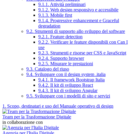
9.1.1. Attività preliminari
9.1.2. Web design responsivo e accessibile
9.1.3. Mobile first
9.1.4. Progressive enhancement e Graceful
degradation
9.2. Strumenti di supporto allo sviluppo del software
9.2.1. Feature detection
9.2.2. Verificare le feature disponibili con Can I
use
9.2.3. Strumenti e risorse per CSS e JavaScript
9.2.4. Supporto browser
9.2.5. Misurare le prestazioni
9.3. Catalogo del riuso
9.4. Sviluppare con il design system .italia
9.4.1. Il framework Bootstrap Italia
9.4.2. Il kit di sviluppo React
9.4.3. Il kit di sviluppo Angular
9.5. Sviluppare con i modelli di sito e servizi
1. Scopo, destinatari e uso del Manuale operativo di design
Team per la Trasformazione Digitale
in collaborazione con
Agenzia per l'Italia Digitale