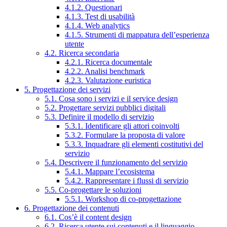
4.1.2. Questionari
4.1.3. Test di usabilità
4.1.4. Web analytics
4.1.5. Strumenti di mappatura dell’esperienza
utente
4.2. Ricerca secondaria
4.2.1. Ricerca documentale
4.2.2. Analisi benchmark
4.2.3. Valutazione euristica
5. Progettazione dei servizi
5.1. Cosa sono i servizi e il service design
5.2. Progettare servizi pubblici digitali
5.3. Definire il modello di servizio
5.3.1. Identificare gli attori coinvolti
5.3.2. Formulare la proposta di valore
5.3.3. Inquadrare gli elementi costitutivi del
servizio
5.4. Descrivere il funzionamento del servizio
5.4.1. Mappare l’ecosistema
5.4.2. Rappresentare i flussi di servizio
5.5. Co-progettare le soluzioni
5.5.1. Workshop di co-progettazione
6. Progettazione dei contenuti
6.1. Cos’è il content design
6.2. Ricerca utente sui contenuti e il linguaggio