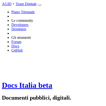
AGID
+
Team Digitale
Piano Triennale
Le community
Developers
Designers
Gli strumenti
Forum
Docs
GitHub
Docs Italia
beta
Documenti pubblici, digitali.