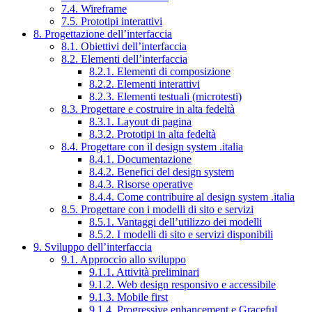
7.4. Wireframe
7.5. Prototipi interattivi
8. Progettazione dell’interfaccia
8.1. Obiettivi dell’interfaccia
8.2. Elementi dell’interfaccia
8.2.1. Elementi di composizione
8.2.2. Elementi interattivi
8.2.3. Elementi testuali (microtesti)
8.3. Progettare e costruire in alta fedeltà
8.3.1. Layout di pagina
8.3.2. Prototipi in alta fedeltà
8.4. Progettare con il design system .italia
8.4.1. Documentazione
8.4.2. Benefici del design system
8.4.3. Risorse operative
8.4.4. Come contribuire al design system .italia
8.5. Progettare con i modelli di sito e servizi
8.5.1. Vantaggi dell’utilizzo dei modelli
8.5.2. I modelli di sito e servizi disponibili
9. Sviluppo dell’interfaccia
9.1. Approccio allo sviluppo
9.1.1. Attività preliminari
9.1.2. Web design responsivo e accessibile
9.1.3. Mobile first
9.1.4. Progressive enhancement e Graceful