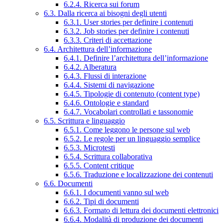
6.2.4. Ricerca sui forum
6.3. Dalla ricerca ai bisogni degli utenti
6.3.1. User stories per definire i contenuti
6.3.2. Job stories per definire i contenuti
6.3.3. Criteri di accettazione
6.4. Architettura dell’informazione
6.4.1. Definire l’architettura dell’informazione
6.4.2. Alberatura
6.4.3. Flussi di interazione
6.4.4. Sistemi di navigazione
6.4.5. Tipologie di contenuto (content type)
6.4.6. Ontologie e standard
6.4.7. Vocabolari controllati e tassonomie
6.5. Scrittura e linguaggio
6.5.1. Come leggono le persone sul web
6.5.2. Le regole per un linguaggio semplice
6.5.3. Microtesti
6.5.4. Scrittura collaborativa
6.5.5. Content critique
6.5.6. Traduzione e localizzazione dei contenuti
6.6. Documenti
6.6.1. I documenti vanno sul web
6.6.2. Tipi di documenti
6.6.3. Formato di lettura dei documenti elettronici
6.6.4. Modalità di produzione dei documenti