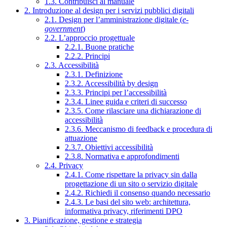
1.3. Contribuisci al manuale
2. Introduzione al design per i servizi pubblici digitali
2.1. Design per l’amministrazione digitale (
e-
government
)
2.2. L’approccio progettuale
2.2.1. Buone pratiche
2.2.2. Principi
2.3. Accessibilità
2.3.1. Definizione
2.3.2. Accessibilità by design
2.3.3. Principi per l’accessibilità
2.3.4. Linee guida e criteri di successo
2.3.5. Come rilasciare una dichiarazione di
accessibilità
2.3.6. Meccanismo di feedback e procedura di
attuazione
2.3.7. Obiettivi accessibilità
2.3.8. Normativa e approfondimenti
2.4. Privacy
2.4.1. Come rispettare la privacy sin dalla
progettazione di un sito o servizio digitale
2.4.2. Richiedi il consenso quando necessario
2.4.3. Le basi del sito web: architettura,
informativa privacy, riferimenti DPO
3. Pianificazione, gestione e strategia