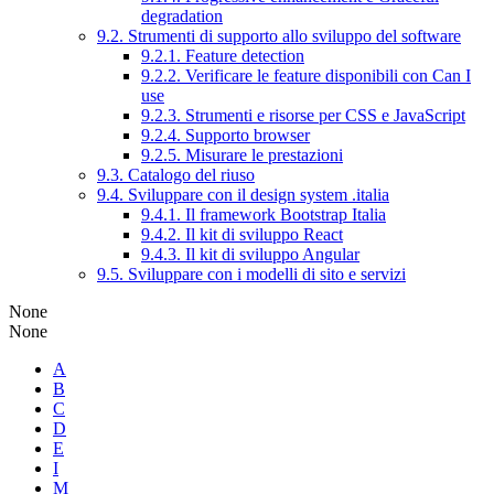
degradation
9.2. Strumenti di supporto allo sviluppo del software
9.2.1. Feature detection
9.2.2. Verificare le feature disponibili con Can I
use
9.2.3. Strumenti e risorse per CSS e JavaScript
9.2.4. Supporto browser
9.2.5. Misurare le prestazioni
9.3. Catalogo del riuso
9.4. Sviluppare con il design system .italia
9.4.1. Il framework Bootstrap Italia
9.4.2. Il kit di sviluppo React
9.4.3. Il kit di sviluppo Angular
9.5. Sviluppare con i modelli di sito e servizi
None
None
A
B
C
D
E
I
M