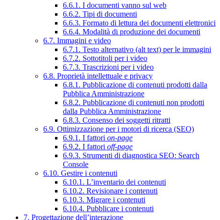
6.6.1. I documenti vanno sul web
6.6.2. Tipi di documenti
6.6.3. Formato di lettura dei documenti elettronici
6.6.4. Modalità di produzione dei documenti
6.7. Immagini e video
6.7.1. Testo alternativo (alt text) per le immagini
6.7.2. Sottotitoli per i video
6.7.3. Trascrizioni per i video
6.8. Proprietà intellettuale e privacy
6.8.1. Pubblicazione di contenuti prodotti dalla
Pubblica Amministrazione
6.8.2. Pubblicazione di contenuti non prodotti
dalla Pubblica Amministrazione
6.8.3. Consenso dei soggetti ritratti
6.9. Ottimizzazione per i motori di ricerca (SEO)
6.9.1. I fattori
on-page
6.9.2. I fattori
off-page
6.9.3. Strumenti di diagnostica SEO: Search
Console
6.10. Gestire i contenuti
6.10.1. L’inventario dei contenuti
6.10.2. Revisionare i contenuti
6.10.3. Migrare i contenuti
6.10.4. Pubblicare i contenuti
7. Progettazione dell’interazione