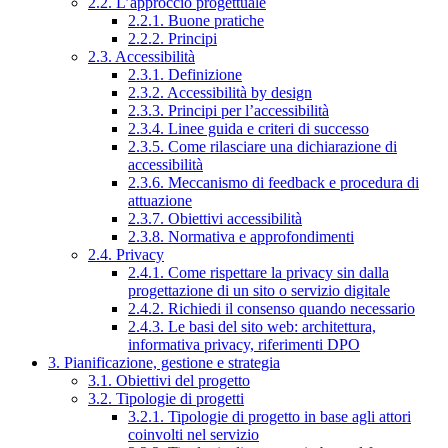
2.2. L’approccio progettuale
2.2.1. Buone pratiche
2.2.2. Principi
2.3. Accessibilità
2.3.1. Definizione
2.3.2. Accessibilità by design
2.3.3. Principi per l’accessibilità
2.3.4. Linee guida e criteri di successo
2.3.5. Come rilasciare una dichiarazione di
accessibilità
2.3.6. Meccanismo di feedback e procedura di
attuazione
2.3.7. Obiettivi accessibilità
2.3.8. Normativa e approfondimenti
2.4. Privacy
2.4.1. Come rispettare la privacy sin dalla
progettazione di un sito o servizio digitale
2.4.2. Richiedi il consenso quando necessario
2.4.3. Le basi del sito web: architettura,
informativa privacy, riferimenti DPO
3. Pianificazione, gestione e strategia
3.1. Obiettivi del progetto
3.2. Tipologie di progetti
3.2.1. Tipologie di progetto in base agli attori
coinvolti nel servizio