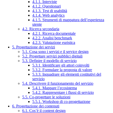
4.1.1. Interviste
4.1.2. Questionari
4.1.3. Test di usabilità
4.1.4. Web analytics
4.1.5. Strumenti di mappatura dell’esperienza
utente
4.2. Ricerca secondaria
4.2.1. Ricerca documentale
4.2.2. Analisi benchmark
4.2.3. Valutazione euristica
5. Progettazione dei servizi
5.1. Cosa sono i servizi e il service design
5.2. Progettare servizi pubblici digitali
5.3. Definire il modello di servizio
5.3.1. Identificare gli attori coinvolti
5.3.2. Formulare la proposta di valore
5.3.3. Inquadrare gli elementi costitutivi del
servizio
5.4. Descrivere il funzionamento del servizio
5.4.1. Mappare l’ecosistema
5.4.2. Rappresentare i flussi di servizio
5.5. Co-progettare le soluzioni
5.5.1. Workshop di co-progettazione
6. Progettazione dei contenuti
6.1. Cos’è il content design