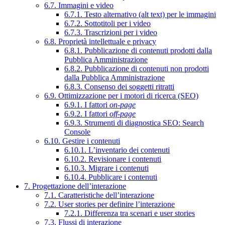
6.7. Immagini e video
6.7.1. Testo alternativo (alt text) per le immagini
6.7.2. Sottotitoli per i video
6.7.3. Trascrizioni per i video
6.8. Proprietà intellettuale e privacy
6.8.1. Pubblicazione di contenuti prodotti dalla
Pubblica Amministrazione
6.8.2. Pubblicazione di contenuti non prodotti
dalla Pubblica Amministrazione
6.8.3. Consenso dei soggetti ritratti
6.9. Ottimizzazione per i motori di ricerca (SEO)
6.9.1. I fattori
on-page
6.9.2. I fattori
off-page
6.9.3. Strumenti di diagnostica SEO: Search
Console
6.10. Gestire i contenuti
6.10.1. L’inventario dei contenuti
6.10.2. Revisionare i contenuti
6.10.3. Migrare i contenuti
6.10.4. Pubblicare i contenuti
7. Progettazione dell’interazione
7.1. Caratteristiche dell’interazione
7.2. User stories per definire l’interazione
7.2.1. Differenza tra scenari e user stories
7.3. Flussi di interazione