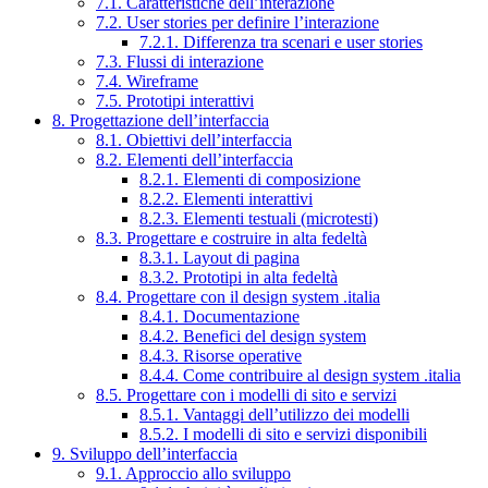
7.1. Caratteristiche dell’interazione
7.2. User stories per definire l’interazione
7.2.1. Differenza tra scenari e user stories
7.3. Flussi di interazione
7.4. Wireframe
7.5. Prototipi interattivi
8. Progettazione dell’interfaccia
8.1. Obiettivi dell’interfaccia
8.2. Elementi dell’interfaccia
8.2.1. Elementi di composizione
8.2.2. Elementi interattivi
8.2.3. Elementi testuali (microtesti)
8.3. Progettare e costruire in alta fedeltà
8.3.1. Layout di pagina
8.3.2. Prototipi in alta fedeltà
8.4. Progettare con il design system .italia
8.4.1. Documentazione
8.4.2. Benefici del design system
8.4.3. Risorse operative
8.4.4. Come contribuire al design system .italia
8.5. Progettare con i modelli di sito e servizi
8.5.1. Vantaggi dell’utilizzo dei modelli
8.5.2. I modelli di sito e servizi disponibili
9. Sviluppo dell’interfaccia
9.1. Approccio allo sviluppo