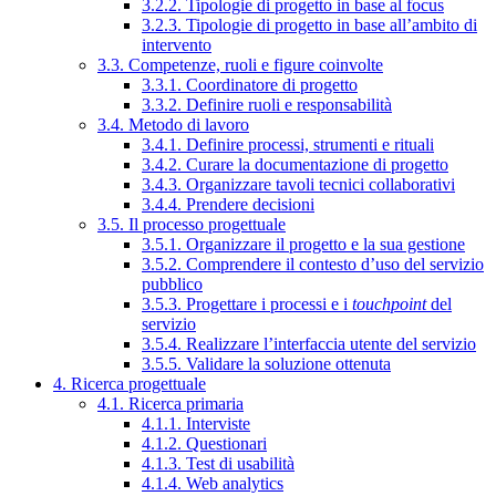
3.2.2. Tipologie di progetto in base al focus
3.2.3. Tipologie di progetto in base all’ambito di
intervento
3.3. Competenze, ruoli e figure coinvolte
3.3.1. Coordinatore di progetto
3.3.2. Definire ruoli e responsabilità
3.4. Metodo di lavoro
3.4.1. Definire processi, strumenti e rituali
3.4.2. Curare la documentazione di progetto
3.4.3. Organizzare tavoli tecnici collaborativi
3.4.4. Prendere decisioni
3.5. Il processo progettuale
3.5.1. Organizzare il progetto e la sua gestione
3.5.2. Comprendere il contesto d’uso del servizio
pubblico
3.5.3. Progettare i processi e i
touchpoint
del
servizio
3.5.4. Realizzare l’interfaccia utente del servizio
3.5.5. Validare la soluzione ottenuta
4. Ricerca progettuale
4.1. Ricerca primaria
4.1.1. Interviste
4.1.2. Questionari
4.1.3. Test di usabilità
4.1.4. Web analytics