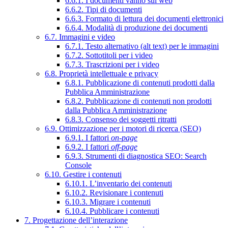
6.6.1. I documenti vanno sul web
6.6.2. Tipi di documenti
6.6.3. Formato di lettura dei documenti elettronici
6.6.4. Modalità di produzione dei documenti
6.7. Immagini e video
6.7.1. Testo alternativo (alt text) per le immagini
6.7.2. Sottotitoli per i video
6.7.3. Trascrizioni per i video
6.8. Proprietà intellettuale e privacy
6.8.1. Pubblicazione di contenuti prodotti dalla
Pubblica Amministrazione
6.8.2. Pubblicazione di contenuti non prodotti
dalla Pubblica Amministrazione
6.8.3. Consenso dei soggetti ritratti
6.9. Ottimizzazione per i motori di ricerca (SEO)
6.9.1. I fattori
on-page
6.9.2. I fattori
off-page
6.9.3. Strumenti di diagnostica SEO: Search
Console
6.10. Gestire i contenuti
6.10.1. L’inventario dei contenuti
6.10.2. Revisionare i contenuti
6.10.3. Migrare i contenuti
6.10.4. Pubblicare i contenuti
7. Progettazione dell’interazione