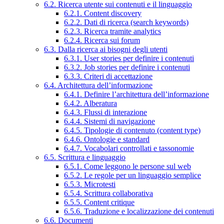
6.2. Ricerca utente sui contenuti e il linguaggio
6.2.1. Content discovery
6.2.2. Dati di ricerca (search keywords)
6.2.3. Ricerca tramite analytics
6.2.4. Ricerca sui forum
6.3. Dalla ricerca ai bisogni degli utenti
6.3.1. User stories per definire i contenuti
6.3.2. Job stories per definire i contenuti
6.3.3. Criteri di accettazione
6.4. Architettura dell’informazione
6.4.1. Definire l’architettura dell’informazione
6.4.2. Alberatura
6.4.3. Flussi di interazione
6.4.4. Sistemi di navigazione
6.4.5. Tipologie di contenuto (content type)
6.4.6. Ontologie e standard
6.4.7. Vocabolari controllati e tassonomie
6.5. Scrittura e linguaggio
6.5.1. Come leggono le persone sul web
6.5.2. Le regole per un linguaggio semplice
6.5.3. Microtesti
6.5.4. Scrittura collaborativa
6.5.5. Content critique
6.5.6. Traduzione e localizzazione dei contenuti
6.6. Documenti