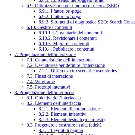
6.8.3. Consenso dei soggetti ritratti
6.9. Ottimizzazione per i motori di ricerca (SEO)
6.9.1. I fattori
on-page
6.9.2. I fattori
off-page
6.9.3. Strumenti di diagnostica SEO: Search Cons
6.10. Gestire i contenuti
6.10.1. L’inventario dei contenuti
6.10.2. Revisionare i contenuti
6.10.3. Migrare i contenuti
6.10.4. Pubblicare i contenuti
7. Progettazione dell’interazione
7.1. Caratteristiche dell’interazione
7.2. User stories per definire l’interazione
7.2.1. Differenza tra scenari e user stories
7.3. Flussi di interazione
7.4. Wireframe
7.5. Prototipi interattivi
8. Progettazione dell’interfaccia
8.1. Obiettivi dell’interfaccia
8.2. Elementi dell’interfaccia
8.2.1. Elementi di composizione
8.2.2. Elementi interattivi
8.2.3. Elementi testuali (microtesti)
8.3. Progettare e costruire in alta fedeltà
8.3.1. Layout di pagina