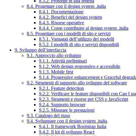
8.3.2. Prototipi in alta fedeltà
8.4. Progettare con il design system .italia
8.4.1. Documentazione
8.4.2. Benefici del design system
8.4.3. Risorse operative
8.4.4. Come contribuire al design system .italia
8.5. Progettare con i modelli di sito e servizi
8.5.1. Vantaggi dell’utilizzo dei modelli
8.5.2. I modelli di sito e servizi disponibili
9. Sviluppo dell’interfaccia
9.1. Approccio allo sviluppo
9.1.1. Attività preliminari
9.1.2. Web design responsivo e accessibile
9.1.3. Mobile first
9.1.4. Progressive enhancement e Graceful degrad
9.2. Strumenti di supporto allo sviluppo del software
9.2.1. Feature detection
9.2.2. Verificare le feature disponibili con Can I us
9.2.3. Strumenti e risorse per CSS e JavaScript
9.2.4. Supporto browser
9.2.5. Misurare le prestazioni
9.3. Catalogo del riuso
9.4. Sviluppare con il design system .italia
9.4.1. Il framework Bootstrap Italia
9.4.2. Il kit di sviluppo React