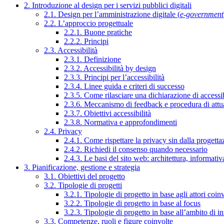
2. Introduzione al design per i servizi pubblici digitali
2.1. Design per l’amministrazione digitale (
e-government
2.2. L’approccio progettuale
2.2.1. Buone pratiche
2.2.2. Principi
2.3. Accessibilità
2.3.1. Definizione
2.3.2. Accessibilità by design
2.3.3. Principi per l’accessibilità
2.3.4. Linee guida e criteri di successo
2.3.5. Come rilasciare una dichiarazione di accessib
2.3.6. Meccanismo di feedback e procedura di attu
2.3.7. Obiettivi accessibilità
2.3.8. Normativa e approfondimenti
2.4. Privacy
2.4.1. Come rispettare la privacy sin dalla progettaz
2.4.2. Richiedi il consenso quando necessario
2.4.3. Le basi del sito web: architettura, informati
3. Pianificazione, gestione e strategia
3.1. Obiettivi del progetto
3.2. Tipologie di progetti
3.2.1. Tipologie di progetto in base agli attori coinv
3.2.2. Tipologie di progetto in base al focus
3.2.3. Tipologie di progetto in base all’ambito di i
3.3. Competenze, ruoli e figure coinvolte