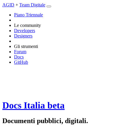
AGID
+
Team Digitale
Piano Triennale
Le community
Developers
Designers
Gli strumenti
Forum
Docs
GitHub
Docs Italia
beta
Documenti pubblici, digitali.