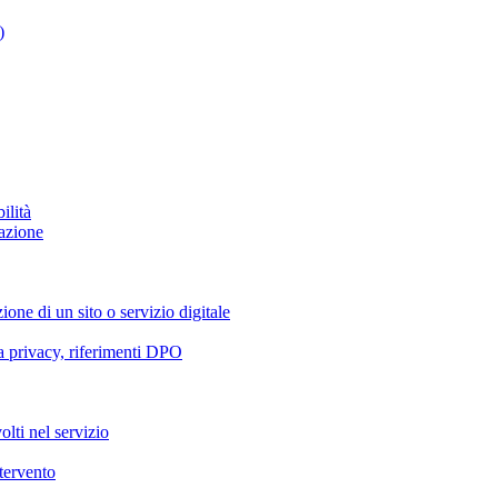
)
ilità
azione
ione di un sito o servizio digitale
va privacy, riferimenti DPO
olti nel servizio
ntervento