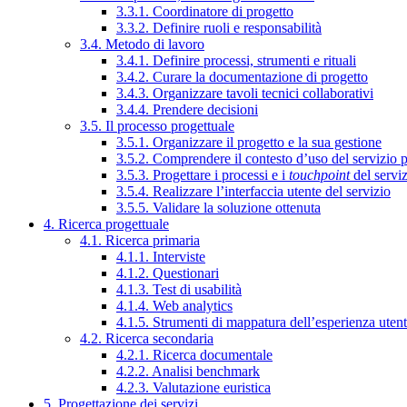
3.3.1. Coordinatore di progetto
3.3.2. Definire ruoli e responsabilità
3.4. Metodo di lavoro
3.4.1. Definire processi, strumenti e rituali
3.4.2. Curare la documentazione di progetto
3.4.3. Organizzare tavoli tecnici collaborativi
3.4.4. Prendere decisioni
3.5. Il processo progettuale
3.5.1. Organizzare il progetto e la sua gestione
3.5.2. Comprendere il contesto d’uso del servizio 
3.5.3. Progettare i processi e i
touchpoint
del servi
3.5.4. Realizzare l’interfaccia utente del servizio
3.5.5. Validare la soluzione ottenuta
4. Ricerca progettuale
4.1. Ricerca primaria
4.1.1. Interviste
4.1.2. Questionari
4.1.3. Test di usabilità
4.1.4. Web analytics
4.1.5. Strumenti di mappatura dell’esperienza uten
4.2. Ricerca secondaria
4.2.1. Ricerca documentale
4.2.2. Analisi benchmark
4.2.3. Valutazione euristica
5. Progettazione dei servizi