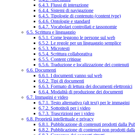
6.4.3. Flussi di interazione
6.4.4. Sistemi di navigazione
6.4.5. Tipologie di contenuto (content type)
6.4.6. Ontologie e standard
6.4.7. Vocabolari controllati e tassonomie
6.5. Scrittura e linguaggio
6.5.1. Come leggono le persone sul web
6.5.2. Le regole per un linguaggio semplice
6.5.3. Microtesti
6.5.4. Scrittura collaborativa
6.5.5. Content critique
6.5.6. Traduzione e localizzazione dei contenuti
6.6. Documenti
6.6.1. I documenti vanno sul web
6.6.2. Tipi di documenti
6.6.3. Formato di lettura dei documenti elettronici
6.6.4. Modalità di produzione dei documenti
6.7. Immagini e video
6.7.1. Testo alternativo (alt text) per le immagini
6.7.2. Sottotitoli per i video
6.7.3. Trascrizioni per i video
6.8. Proprietà intellettuale e privacy
6.8.1. Pubblicazione di contenuti prodotti dalla P
6.8.2. Pubblicazione di contenuti non prodotti dal