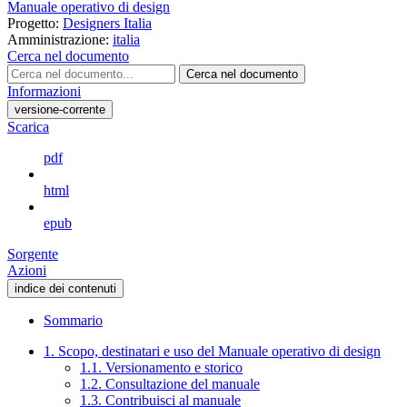
Manuale operativo di design
Progetto:
Designers Italia
Amministrazione:
italia
Cerca nel documento
Cerca nel documento
Informazioni
versione-corrente
Scarica
pdf
html
epub
Sorgente
Azioni
indice dei contenuti
Sommario
1. Scopo, destinatari e uso del Manuale operativo di design
1.1. Versionamento e storico
1.2. Consultazione del manuale
1.3. Contribuisci al manuale