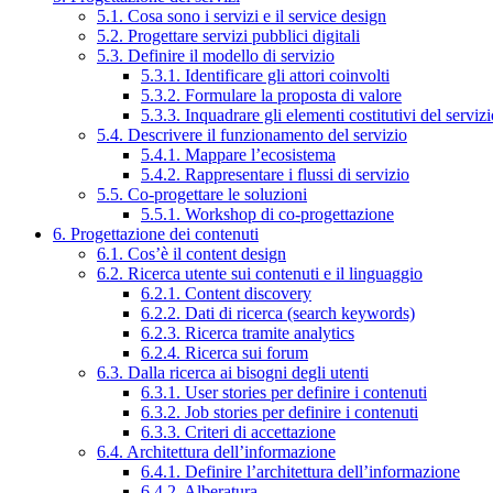
5.1. Cosa sono i servizi e il service design
5.2. Progettare servizi pubblici digitali
5.3. Definire il modello di servizio
5.3.1. Identificare gli attori coinvolti
5.3.2. Formulare la proposta di valore
5.3.3. Inquadrare gli elementi costitutivi del serviz
5.4. Descrivere il funzionamento del servizio
5.4.1. Mappare l’ecosistema
5.4.2. Rappresentare i flussi di servizio
5.5. Co-progettare le soluzioni
5.5.1. Workshop di co-progettazione
6. Progettazione dei contenuti
6.1. Cos’è il content design
6.2. Ricerca utente sui contenuti e il linguaggio
6.2.1. Content discovery
6.2.2. Dati di ricerca (search keywords)
6.2.3. Ricerca tramite analytics
6.2.4. Ricerca sui forum
6.3. Dalla ricerca ai bisogni degli utenti
6.3.1. User stories per definire i contenuti
6.3.2. Job stories per definire i contenuti
6.3.3. Criteri di accettazione
6.4. Architettura dell’informazione
6.4.1. Definire l’architettura dell’informazione
6.4.2. Alberatura