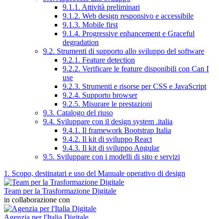
9.1.1. Attività preliminari
9.1.2. Web design responsivo e accessibile
9.1.3. Mobile first
9.1.4. Progressive enhancement e Graceful
degradation
9.2. Strumenti di supporto allo sviluppo del software
9.2.1. Feature detection
9.2.2. Verificare le feature disponibili con Can I
use
9.2.3. Strumenti e risorse per CSS e JavaScript
9.2.4. Supporto browser
9.2.5. Misurare le prestazioni
9.3. Catalogo del riuso
9.4. Sviluppare con il design system .italia
9.4.1. Il framework Bootstrap Italia
9.4.2. Il kit di sviluppo React
9.4.3. Il kit di sviluppo Angular
9.5. Sviluppare con i modelli di sito e servizi
1. Scopo, destinatari e uso del Manuale operativo di design
Team per la Trasformazione Digitale
in collaborazione con
Agenzia per l'Italia Digitale