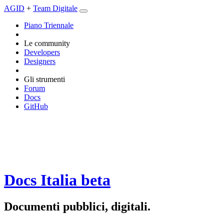
AGID
+
Team Digitale
Piano Triennale
Le community
Developers
Designers
Gli strumenti
Forum
Docs
GitHub
Docs Italia
beta
Documenti pubblici, digitali.