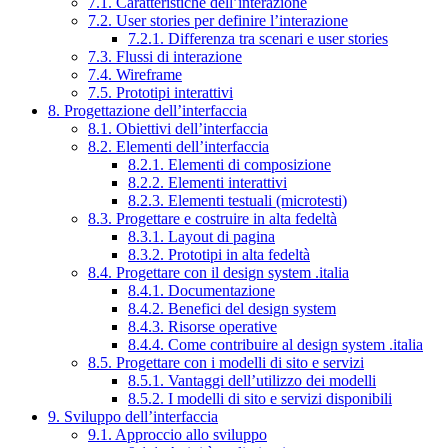
7.1. Caratteristiche dell’interazione
7.2. User stories per definire l’interazione
7.2.1. Differenza tra scenari e user stories
7.3. Flussi di interazione
7.4. Wireframe
7.5. Prototipi interattivi
8. Progettazione dell’interfaccia
8.1. Obiettivi dell’interfaccia
8.2. Elementi dell’interfaccia
8.2.1. Elementi di composizione
8.2.2. Elementi interattivi
8.2.3. Elementi testuali (microtesti)
8.3. Progettare e costruire in alta fedeltà
8.3.1. Layout di pagina
8.3.2. Prototipi in alta fedeltà
8.4. Progettare con il design system .italia
8.4.1. Documentazione
8.4.2. Benefici del design system
8.4.3. Risorse operative
8.4.4. Come contribuire al design system .italia
8.5. Progettare con i modelli di sito e servizi
8.5.1. Vantaggi dell’utilizzo dei modelli
8.5.2. I modelli di sito e servizi disponibili
9. Sviluppo dell’interfaccia
9.1. Approccio allo sviluppo