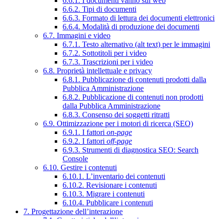
6.6.1. I documenti vanno sul web
6.6.2. Tipi di documenti
6.6.3. Formato di lettura dei documenti elettronici
6.6.4. Modalità di produzione dei documenti
6.7. Immagini e video
6.7.1. Testo alternativo (alt text) per le immagini
6.7.2. Sottotitoli per i video
6.7.3. Trascrizioni per i video
6.8. Proprietà intellettuale e privacy
6.8.1. Pubblicazione di contenuti prodotti dalla
Pubblica Amministrazione
6.8.2. Pubblicazione di contenuti non prodotti
dalla Pubblica Amministrazione
6.8.3. Consenso dei soggetti ritratti
6.9. Ottimizzazione per i motori di ricerca (SEO)
6.9.1. I fattori
on-page
6.9.2. I fattori
off-page
6.9.3. Strumenti di diagnostica SEO: Search
Console
6.10. Gestire i contenuti
6.10.1. L’inventario dei contenuti
6.10.2. Revisionare i contenuti
6.10.3. Migrare i contenuti
6.10.4. Pubblicare i contenuti
7. Progettazione dell’interazione