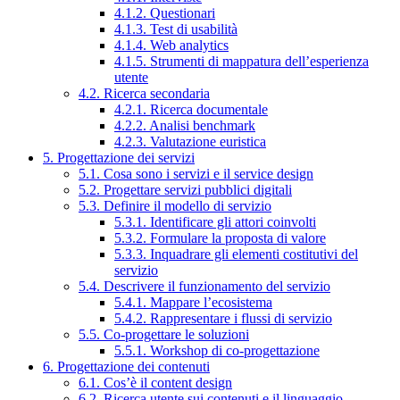
4.1.2. Questionari
4.1.3. Test di usabilità
4.1.4. Web analytics
4.1.5. Strumenti di mappatura dell’esperienza
utente
4.2. Ricerca secondaria
4.2.1. Ricerca documentale
4.2.2. Analisi benchmark
4.2.3. Valutazione euristica
5. Progettazione dei servizi
5.1. Cosa sono i servizi e il service design
5.2. Progettare servizi pubblici digitali
5.3. Definire il modello di servizio
5.3.1. Identificare gli attori coinvolti
5.3.2. Formulare la proposta di valore
5.3.3. Inquadrare gli elementi costitutivi del
servizio
5.4. Descrivere il funzionamento del servizio
5.4.1. Mappare l’ecosistema
5.4.2. Rappresentare i flussi di servizio
5.5. Co-progettare le soluzioni
5.5.1. Workshop di co-progettazione
6. Progettazione dei contenuti
6.1. Cos’è il content design
6.2. Ricerca utente sui contenuti e il linguaggio