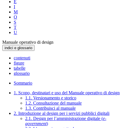
E
I
M
O
S
T
U
Manuale operativo di design
indici e glossario
contenuti
figure
tabelle
glossario
Sommario
1. Scopo, destinatari e uso del Manuale operativo di design
1.1. Versionamento e storico
1.2. Consultazione del manuale
1.3. Contribuisci al manuale
2. Introduzione al design per i servizi pubblici digitali
2.1. Design per l’amministrazione digitale (
e-
government
)