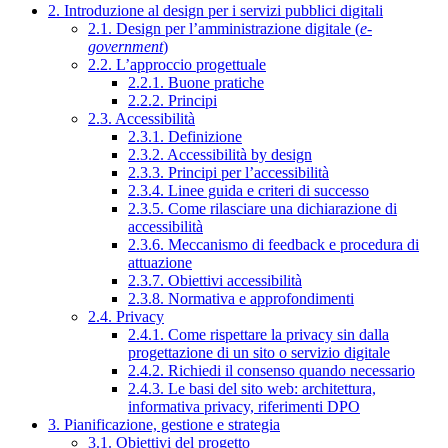
2. Introduzione al design per i servizi pubblici digitali
2.1. Design per l’amministrazione digitale (
e-
government
)
2.2. L’approccio progettuale
2.2.1. Buone pratiche
2.2.2. Principi
2.3. Accessibilità
2.3.1. Definizione
2.3.2. Accessibilità by design
2.3.3. Principi per l’accessibilità
2.3.4. Linee guida e criteri di successo
2.3.5. Come rilasciare una dichiarazione di
accessibilità
2.3.6. Meccanismo di feedback e procedura di
attuazione
2.3.7. Obiettivi accessibilità
2.3.8. Normativa e approfondimenti
2.4. Privacy
2.4.1. Come rispettare la privacy sin dalla
progettazione di un sito o servizio digitale
2.4.2. Richiedi il consenso quando necessario
2.4.3. Le basi del sito web: architettura,
informativa privacy, riferimenti DPO
3. Pianificazione, gestione e strategia
3.1. Obiettivi del progetto