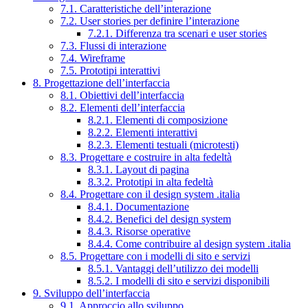
7.1. Caratteristiche dell’interazione
7.2. User stories per definire l’interazione
7.2.1. Differenza tra scenari e user stories
7.3. Flussi di interazione
7.4. Wireframe
7.5. Prototipi interattivi
8. Progettazione dell’interfaccia
8.1. Obiettivi dell’interfaccia
8.2. Elementi dell’interfaccia
8.2.1. Elementi di composizione
8.2.2. Elementi interattivi
8.2.3. Elementi testuali (microtesti)
8.3. Progettare e costruire in alta fedeltà
8.3.1. Layout di pagina
8.3.2. Prototipi in alta fedeltà
8.4. Progettare con il design system .italia
8.4.1. Documentazione
8.4.2. Benefici del design system
8.4.3. Risorse operative
8.4.4. Come contribuire al design system .italia
8.5. Progettare con i modelli di sito e servizi
8.5.1. Vantaggi dell’utilizzo dei modelli
8.5.2. I modelli di sito e servizi disponibili
9. Sviluppo dell’interfaccia
9.1. Approccio allo sviluppo