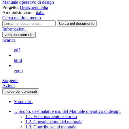
Manuale operativo di design
Progetto:
Designers Italia
Amministrazione:
italia
Cerca nel documento
Cerca nel documento
Informazioni
versione-corrente
Scarica
pdf
html
epub
Sorgente
Azioni
indice dei contenuti
Sommario
1. Scopo, destinatari e uso del Manuale operativo di design
1.1. Versionamento e storico
1.2. Consultazione del manuale
1.3. Contribuisci al manuale