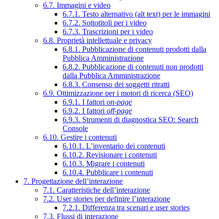
6.7. Immagini e video
6.7.1. Testo alternativo (alt text) per le immagini
6.7.2. Sottotitoli per i video
6.7.3. Trascrizioni per i video
6.8. Proprietà intellettuale e privacy
6.8.1. Pubblicazione di contenuti prodotti dalla
Pubblica Amministrazione
6.8.2. Pubblicazione di contenuti non prodotti
dalla Pubblica Amministrazione
6.8.3. Consenso dei soggetti ritratti
6.9. Ottimizzazione per i motori di ricerca (SEO)
6.9.1. I fattori
on-page
6.9.2. I fattori
off-page
6.9.3. Strumenti di diagnostica SEO: Search
Console
6.10. Gestire i contenuti
6.10.1. L’inventario dei contenuti
6.10.2. Revisionare i contenuti
6.10.3. Migrare i contenuti
6.10.4. Pubblicare i contenuti
7. Progettazione dell’interazione
7.1. Caratteristiche dell’interazione
7.2. User stories per definire l’interazione
7.2.1. Differenza tra scenari e user stories
7.3. Flussi di interazione