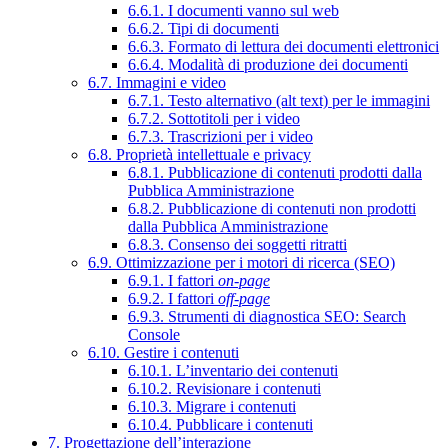
6.6.1. I documenti vanno sul web
6.6.2. Tipi di documenti
6.6.3. Formato di lettura dei documenti elettronici
6.6.4. Modalità di produzione dei documenti
6.7. Immagini e video
6.7.1. Testo alternativo (alt text) per le immagini
6.7.2. Sottotitoli per i video
6.7.3. Trascrizioni per i video
6.8. Proprietà intellettuale e privacy
6.8.1. Pubblicazione di contenuti prodotti dalla
Pubblica Amministrazione
6.8.2. Pubblicazione di contenuti non prodotti
dalla Pubblica Amministrazione
6.8.3. Consenso dei soggetti ritratti
6.9. Ottimizzazione per i motori di ricerca (SEO)
6.9.1. I fattori
on-page
6.9.2. I fattori
off-page
6.9.3. Strumenti di diagnostica SEO: Search
Console
6.10. Gestire i contenuti
6.10.1. L’inventario dei contenuti
6.10.2. Revisionare i contenuti
6.10.3. Migrare i contenuti
6.10.4. Pubblicare i contenuti
7. Progettazione dell’interazione