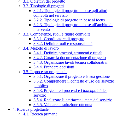
3.1. Obiettivi del progetto
3.2. Tipologie di progetti
3.2.1. Tipologie di progetto in base agli attori
coinvolti nel servizio
3.2.2. Tipologie di progetto in base al focus
3.2.3. Tipologie di progetto in base all’ambito di
intervento
3.3. Competenze, ruoli e figure coinvolte
3.3.1. Coordinatore di progetto
3.3.2. Definire ruoli e responsabilità
3.4. Metodo di lavoro
3.4.1. Definire processi, strumenti e rituali
3.4.2. Curare la documentazione di progetto
3.4.3. Organizzare tavoli tecnici collaborativi
3.4.4. Prendere decisioni
3.5. Il processo progettuale
3.5.1. Organizzare il progetto e la sua gestione
3.5.2. Comprendere il contesto d’uso del servizio
pubblico
3.5.3. Progettare i processi e i
touchpoint
del
servizio
3.5.4. Realizzare l’interfaccia utente del servizio
3.5.5. Validare la soluzione ottenuta
4. Ricerca progettuale
4.1. Ricerca primaria