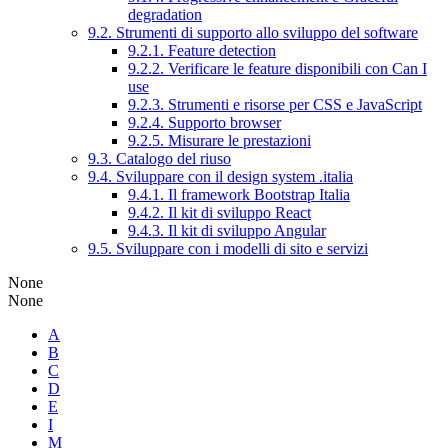
degradation
9.2. Strumenti di supporto allo sviluppo del software
9.2.1. Feature detection
9.2.2. Verificare le feature disponibili con Can I
use
9.2.3. Strumenti e risorse per CSS e JavaScript
9.2.4. Supporto browser
9.2.5. Misurare le prestazioni
9.3. Catalogo del riuso
9.4. Sviluppare con il design system .italia
9.4.1. Il framework Bootstrap Italia
9.4.2. Il kit di sviluppo React
9.4.3. Il kit di sviluppo Angular
9.5. Sviluppare con i modelli di sito e servizi
None
None
A
B
C
D
E
I
M