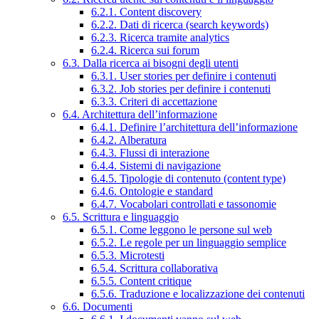
6.2.1. Content discovery
6.2.2. Dati di ricerca (search keywords)
6.2.3. Ricerca tramite analytics
6.2.4. Ricerca sui forum
6.3. Dalla ricerca ai bisogni degli utenti
6.3.1. User stories per definire i contenuti
6.3.2. Job stories per definire i contenuti
6.3.3. Criteri di accettazione
6.4. Architettura dell’informazione
6.4.1. Definire l’architettura dell’informazione
6.4.2. Alberatura
6.4.3. Flussi di interazione
6.4.4. Sistemi di navigazione
6.4.5. Tipologie di contenuto (content type)
6.4.6. Ontologie e standard
6.4.7. Vocabolari controllati e tassonomie
6.5. Scrittura e linguaggio
6.5.1. Come leggono le persone sul web
6.5.2. Le regole per un linguaggio semplice
6.5.3. Microtesti
6.5.4. Scrittura collaborativa
6.5.5. Content critique
6.5.6. Traduzione e localizzazione dei contenuti
6.6. Documenti