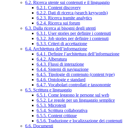
6.2. Ricerca utente sui contenuti e il linguaggio
6.2.1. Content discovery
6.2.2. Dati di ricerca (search keywords)
6.2.3. Ricerca tramite analytics
6.2.4. Ricerca sui forum
6.3. Dalla ricerca ai bisogni degli utenti
6.3.1. User stories per definire i contenuti
6.3.2. Job stories per definire i contenuti
6.3.3. Criteri di accettazione
6.4. Architettura dell’informazione
6.4.1. Definire l’architettura dell’informazione
6.4.2. Alberatura
6.4.3. Flussi di interazione
6.4.4. Sistemi di navigazione
6.4.5. Tipologie di contenuto (content type)
6.4.6. Ontologie e standard
6.4.7. Vocabolari controllati e tassonomie
6.5. Scrittura e linguaggio
6.5.1. Come leggono le persone sul web
6.5.2. Le regole per un linguaggio semplice
6.5.3. Microtesti
6.5.4. Scrittura collaborativa
6.5.5. Content critique
6.5.6. Traduzione e localizzazione dei contenuti
6.6. Documenti