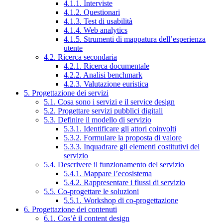
4.1.1. Interviste
4.1.2. Questionari
4.1.3. Test di usabilità
4.1.4. Web analytics
4.1.5. Strumenti di mappatura dell’esperienza
utente
4.2. Ricerca secondaria
4.2.1. Ricerca documentale
4.2.2. Analisi benchmark
4.2.3. Valutazione euristica
5. Progettazione dei servizi
5.1. Cosa sono i servizi e il service design
5.2. Progettare servizi pubblici digitali
5.3. Definire il modello di servizio
5.3.1. Identificare gli attori coinvolti
5.3.2. Formulare la proposta di valore
5.3.3. Inquadrare gli elementi costitutivi del
servizio
5.4. Descrivere il funzionamento del servizio
5.4.1. Mappare l’ecosistema
5.4.2. Rappresentare i flussi di servizio
5.5. Co-progettare le soluzioni
5.5.1. Workshop di co-progettazione
6. Progettazione dei contenuti
6.1. Cos’è il content design