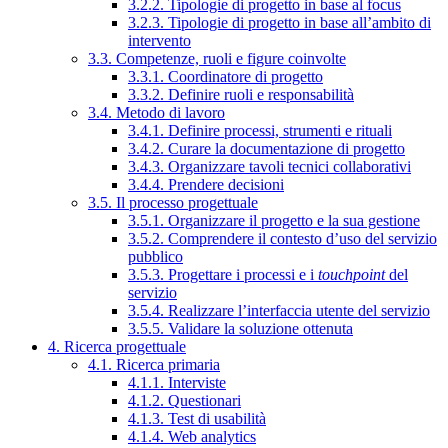
3.2.2. Tipologie di progetto in base al focus
3.2.3. Tipologie di progetto in base all’ambito di
intervento
3.3. Competenze, ruoli e figure coinvolte
3.3.1. Coordinatore di progetto
3.3.2. Definire ruoli e responsabilità
3.4. Metodo di lavoro
3.4.1. Definire processi, strumenti e rituali
3.4.2. Curare la documentazione di progetto
3.4.3. Organizzare tavoli tecnici collaborativi
3.4.4. Prendere decisioni
3.5. Il processo progettuale
3.5.1. Organizzare il progetto e la sua gestione
3.5.2. Comprendere il contesto d’uso del servizio
pubblico
3.5.3. Progettare i processi e i
touchpoint
del
servizio
3.5.4. Realizzare l’interfaccia utente del servizio
3.5.5. Validare la soluzione ottenuta
4. Ricerca progettuale
4.1. Ricerca primaria
4.1.1. Interviste
4.1.2. Questionari
4.1.3. Test di usabilità
4.1.4. Web analytics