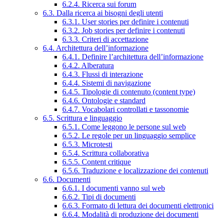
6.2.4. Ricerca sui forum
6.3. Dalla ricerca ai bisogni degli utenti
6.3.1. User stories per definire i contenuti
6.3.2. Job stories per definire i contenuti
6.3.3. Criteri di accettazione
6.4. Architettura dell’informazione
6.4.1. Definire l’architettura dell’informazione
6.4.2. Alberatura
6.4.3. Flussi di interazione
6.4.4. Sistemi di navigazione
6.4.5. Tipologie di contenuto (content type)
6.4.6. Ontologie e standard
6.4.7. Vocabolari controllati e tassonomie
6.5. Scrittura e linguaggio
6.5.1. Come leggono le persone sul web
6.5.2. Le regole per un linguaggio semplice
6.5.3. Microtesti
6.5.4. Scrittura collaborativa
6.5.5. Content critique
6.5.6. Traduzione e localizzazione dei contenuti
6.6. Documenti
6.6.1. I documenti vanno sul web
6.6.2. Tipi di documenti
6.6.3. Formato di lettura dei documenti elettronici
6.6.4. Modalità di produzione dei documenti