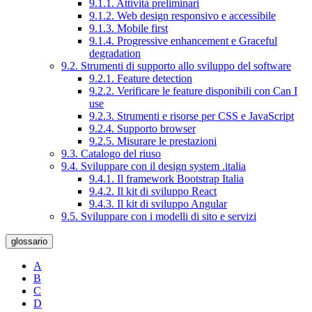
9.1.1. Attività preliminari
9.1.2. Web design responsivo e accessibile
9.1.3. Mobile first
9.1.4. Progressive enhancement e Graceful
degradation
9.2. Strumenti di supporto allo sviluppo del software
9.2.1. Feature detection
9.2.2. Verificare le feature disponibili con Can I
use
9.2.3. Strumenti e risorse per CSS e JavaScript
9.2.4. Supporto browser
9.2.5. Misurare le prestazioni
9.3. Catalogo del riuso
9.4. Sviluppare con il design system .italia
9.4.1. Il framework Bootstrap Italia
9.4.2. Il kit di sviluppo React
9.4.3. Il kit di sviluppo Angular
9.5. Sviluppare con i modelli di sito e servizi
glossario
A
B
C
D