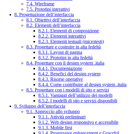
7.4. Wireframe
7.5. Prototipi interattivi
8. Progettazione dell’interfaccia
8.1. Obiettivi dell’interfaccia
8.2. Elementi dell’interfaccia
8.2.1. Elementi di composizione
8.2.2. Elementi interattivi
8.2.3. Elementi testuali (microtesti)
8.3. Progettare e costruire in alta fedeltà
8.3.1. Layout di pagina
8.3.2. Prototipi in alta fedeltà
8.4. Progettare con il design system .italia
8.4.1. Documentazione
8.4.2. Benefici del design system
8.4.3. Risorse operative
8.4.4. Come contribuire al design system .italia
8.5. Progettare con i modelli di sito e servizi
8.5.1. Vantaggi dell’utilizzo dei modelli
8.5.2. I modelli di sito e servizi disponibili
9. Sviluppo dell’interfaccia
9.1. Approccio allo sviluppo
9.1.1. Attività preliminari
9.1.2. Web design responsivo e accessibile
9.1.3. Mobile first
9.1.4. Progressive enhancement e Graceful