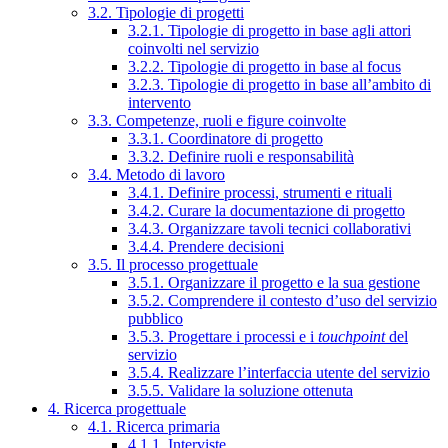
3.2. Tipologie di progetti
3.2.1. Tipologie di progetto in base agli attori
coinvolti nel servizio
3.2.2. Tipologie di progetto in base al focus
3.2.3. Tipologie di progetto in base all’ambito di
intervento
3.3. Competenze, ruoli e figure coinvolte
3.3.1. Coordinatore di progetto
3.3.2. Definire ruoli e responsabilità
3.4. Metodo di lavoro
3.4.1. Definire processi, strumenti e rituali
3.4.2. Curare la documentazione di progetto
3.4.3. Organizzare tavoli tecnici collaborativi
3.4.4. Prendere decisioni
3.5. Il processo progettuale
3.5.1. Organizzare il progetto e la sua gestione
3.5.2. Comprendere il contesto d’uso del servizio
pubblico
3.5.3. Progettare i processi e i
touchpoint
del
servizio
3.5.4. Realizzare l’interfaccia utente del servizio
3.5.5. Validare la soluzione ottenuta
4. Ricerca progettuale
4.1. Ricerca primaria
4.1.1. Interviste