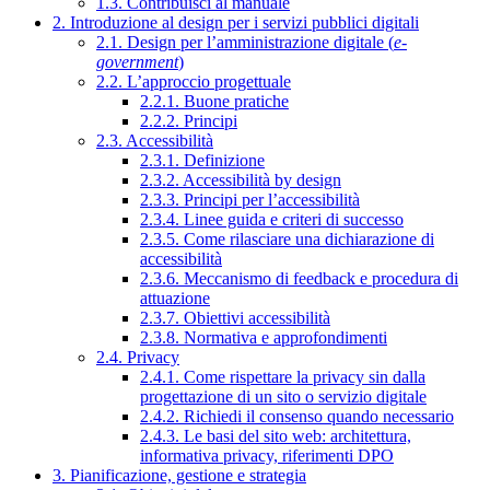
1.3. Contribuisci al manuale
2. Introduzione al design per i servizi pubblici digitali
2.1. Design per l’amministrazione digitale (
e-
government
)
2.2. L’approccio progettuale
2.2.1. Buone pratiche
2.2.2. Principi
2.3. Accessibilità
2.3.1. Definizione
2.3.2. Accessibilità by design
2.3.3. Principi per l’accessibilità
2.3.4. Linee guida e criteri di successo
2.3.5. Come rilasciare una dichiarazione di
accessibilità
2.3.6. Meccanismo di feedback e procedura di
attuazione
2.3.7. Obiettivi accessibilità
2.3.8. Normativa e approfondimenti
2.4. Privacy
2.4.1. Come rispettare la privacy sin dalla
progettazione di un sito o servizio digitale
2.4.2. Richiedi il consenso quando necessario
2.4.3. Le basi del sito web: architettura,
informativa privacy, riferimenti DPO
3. Pianificazione, gestione e strategia