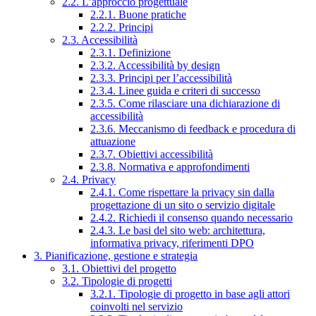
2.2. L’approccio progettuale
2.2.1. Buone pratiche
2.2.2. Principi
2.3. Accessibilità
2.3.1. Definizione
2.3.2. Accessibilità by design
2.3.3. Principi per l’accessibilità
2.3.4. Linee guida e criteri di successo
2.3.5. Come rilasciare una dichiarazione di
accessibilità
2.3.6. Meccanismo di feedback e procedura di
attuazione
2.3.7. Obiettivi accessibilità
2.3.8. Normativa e approfondimenti
2.4. Privacy
2.4.1. Come rispettare la privacy sin dalla
progettazione di un sito o servizio digitale
2.4.2. Richiedi il consenso quando necessario
2.4.3. Le basi del sito web: architettura,
informativa privacy, riferimenti DPO
3. Pianificazione, gestione e strategia
3.1. Obiettivi del progetto
3.2. Tipologie di progetti
3.2.1. Tipologie di progetto in base agli attori
coinvolti nel servizio