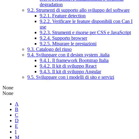
degradation
9.2. Strumenti di supporto allo sviluppo del software
9.2.1. Feature detection
9.2.2. Verificare le feature disponibili con Can I
use
9.2.3. Strumenti e risorse per CSS e JavaScript
9.2.4. Supporto browser
9.2.5. Misurare le prestazioni
9.3. Catalogo del riuso
9.4. Sviluppare con il design system .italia
9.4.1. Il framework Bootstrap Italia
9.4.2. Il kit di sviluppo React
9.4.3. Il kit di sviluppo Angular
9.5. Sviluppare con i modelli di sito e servizi
None
None
A
B
C
D
E
I
M