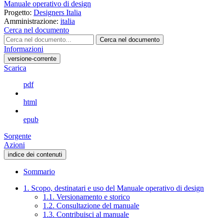
Manuale operativo di design
Progetto:
Designers Italia
Amministrazione:
italia
Cerca nel documento
Cerca nel documento
Informazioni
versione-corrente
Scarica
pdf
html
epub
Sorgente
Azioni
indice dei contenuti
Sommario
1. Scopo, destinatari e uso del Manuale operativo di design
1.1. Versionamento e storico
1.2. Consultazione del manuale
1.3. Contribuisci al manuale