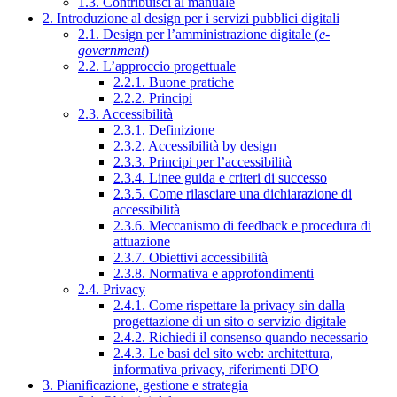
1.3. Contribuisci al manuale
2. Introduzione al design per i servizi pubblici digitali
2.1. Design per l’amministrazione digitale (
e-
government
)
2.2. L’approccio progettuale
2.2.1. Buone pratiche
2.2.2. Principi
2.3. Accessibilità
2.3.1. Definizione
2.3.2. Accessibilità by design
2.3.3. Principi per l’accessibilità
2.3.4. Linee guida e criteri di successo
2.3.5. Come rilasciare una dichiarazione di
accessibilità
2.3.6. Meccanismo di feedback e procedura di
attuazione
2.3.7. Obiettivi accessibilità
2.3.8. Normativa e approfondimenti
2.4. Privacy
2.4.1. Come rispettare la privacy sin dalla
progettazione di un sito o servizio digitale
2.4.2. Richiedi il consenso quando necessario
2.4.3. Le basi del sito web: architettura,
informativa privacy, riferimenti DPO
3. Pianificazione, gestione e strategia