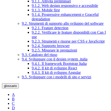
9.1.1. Attività preliminari
9.1.2. Web design responsivo e accessibile
9.1.3. Mobile first
9.1.4. Progressive enhancement e Graceful
degradation
9.2. Strumenti di supporto allo sviluppo del software
9.2.1. Feature detection
9.2.2. Verificare le feature disponibili con Can I
use
9.2.3. Strumenti e risorse per CSS e JavaScript
9.2.4. Supporto browser
9.2.5. Misurare le prestazioni
9.3. Catalogo del riuso
9.4. Sviluppare con il design system .italia
9.4.1. Il framework Bootstrap Italia
9.4.2. Il kit di sviluppo React
9.4.3. Il kit di sviluppo Angular
9.5. Sviluppare con i modelli di sito e servizi
glossario
A
B
C
D