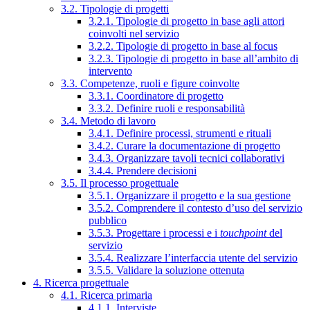
3.2. Tipologie di progetti
3.2.1. Tipologie di progetto in base agli attori
coinvolti nel servizio
3.2.2. Tipologie di progetto in base al focus
3.2.3. Tipologie di progetto in base all’ambito di
intervento
3.3. Competenze, ruoli e figure coinvolte
3.3.1. Coordinatore di progetto
3.3.2. Definire ruoli e responsabilità
3.4. Metodo di lavoro
3.4.1. Definire processi, strumenti e rituali
3.4.2. Curare la documentazione di progetto
3.4.3. Organizzare tavoli tecnici collaborativi
3.4.4. Prendere decisioni
3.5. Il processo progettuale
3.5.1. Organizzare il progetto e la sua gestione
3.5.2. Comprendere il contesto d’uso del servizio
pubblico
3.5.3. Progettare i processi e i
touchpoint
del
servizio
3.5.4. Realizzare l’interfaccia utente del servizio
3.5.5. Validare la soluzione ottenuta
4. Ricerca progettuale
4.1. Ricerca primaria
4.1.1. Interviste