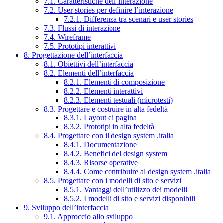
7.1. Caratteristiche dell’interazione
7.2. User stories per definire l’interazione
7.2.1. Differenza tra scenari e user stories
7.3. Flussi di interazione
7.4. Wireframe
7.5. Prototipi interattivi
8. Progettazione dell’interfaccia
8.1. Obiettivi dell’interfaccia
8.2. Elementi dell’interfaccia
8.2.1. Elementi di composizione
8.2.2. Elementi interattivi
8.2.3. Elementi testuali (microtesti)
8.3. Progettare e costruire in alta fedeltà
8.3.1. Layout di pagina
8.3.2. Prototipi in alta fedeltà
8.4. Progettare con il design system .italia
8.4.1. Documentazione
8.4.2. Benefici del design system
8.4.3. Risorse operative
8.4.4. Come contribuire al design system .italia
8.5. Progettare con i modelli di sito e servizi
8.5.1. Vantaggi dell’utilizzo dei modelli
8.5.2. I modelli di sito e servizi disponibili
9. Sviluppo dell’interfaccia
9.1. Approccio allo sviluppo