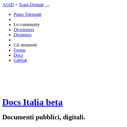
AGID
+
Team Digitale
Piano Triennale
Le community
Developers
Designers
Gli strumenti
Forum
Docs
GitHub
Docs Italia
beta
Documenti pubblici, digitali.