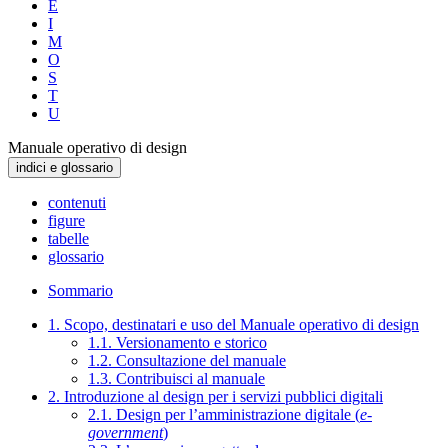
E
I
M
O
S
T
U
Manuale operativo di design
indici e glossario
contenuti
figure
tabelle
glossario
Sommario
1. Scopo, destinatari e uso del Manuale operativo di design
1.1. Versionamento e storico
1.2. Consultazione del manuale
1.3. Contribuisci al manuale
2. Introduzione al design per i servizi pubblici digitali
2.1. Design per l’amministrazione digitale (
e-
government
)