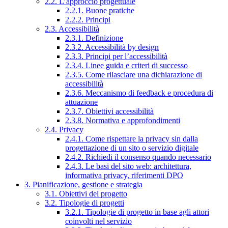
2.2. L’approccio progettuale
2.2.1. Buone pratiche
2.2.2. Principi
2.3. Accessibilità
2.3.1. Definizione
2.3.2. Accessibilità by design
2.3.3. Principi per l’accessibilità
2.3.4. Linee guida e criteri di successo
2.3.5. Come rilasciare una dichiarazione di
accessibilità
2.3.6. Meccanismo di feedback e procedura di
attuazione
2.3.7. Obiettivi accessibilità
2.3.8. Normativa e approfondimenti
2.4. Privacy
2.4.1. Come rispettare la privacy sin dalla
progettazione di un sito o servizio digitale
2.4.2. Richiedi il consenso quando necessario
2.4.3. Le basi del sito web: architettura,
informativa privacy, riferimenti DPO
3. Pianificazione, gestione e strategia
3.1. Obiettivi del progetto
3.2. Tipologie di progetti
3.2.1. Tipologie di progetto in base agli attori
coinvolti nel servizio