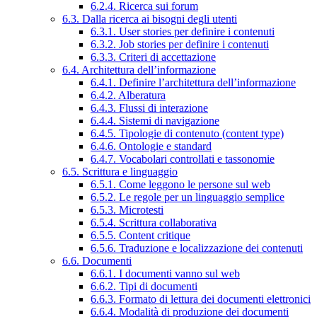
6.2.4. Ricerca sui forum
6.3. Dalla ricerca ai bisogni degli utenti
6.3.1. User stories per definire i contenuti
6.3.2. Job stories per definire i contenuti
6.3.3. Criteri di accettazione
6.4. Architettura dell’informazione
6.4.1. Definire l’architettura dell’informazione
6.4.2. Alberatura
6.4.3. Flussi di interazione
6.4.4. Sistemi di navigazione
6.4.5. Tipologie di contenuto (content type)
6.4.6. Ontologie e standard
6.4.7. Vocabolari controllati e tassonomie
6.5. Scrittura e linguaggio
6.5.1. Come leggono le persone sul web
6.5.2. Le regole per un linguaggio semplice
6.5.3. Microtesti
6.5.4. Scrittura collaborativa
6.5.5. Content critique
6.5.6. Traduzione e localizzazione dei contenuti
6.6. Documenti
6.6.1. I documenti vanno sul web
6.6.2. Tipi di documenti
6.6.3. Formato di lettura dei documenti elettronici
6.6.4. Modalità di produzione dei documenti