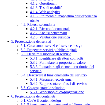
4.1.2. Questionari
4.1.3. Test di usabilità
4.1.4. Web analytics
4.1.5. Strumenti di mappatura dell’esperienza
utente
4.2. Ricerca secondaria
4.2.1. Ricerca documentale
4.2.2. Analisi benchmark
4.2.3. Valutazione euristica
5. Progettazione dei servizi
5.1. Cosa sono i servizi e il service design
5.2. Progettare servizi pubblici digitali
5.3. Definire il modello di servizio
5.3.1. Identificare gli attori coinvolti
5.3.2. Formulare la proposta di valore
5.3.3. Inquadrare gli elementi costitutivi del
servizio
5.4. Descrivere il funzionamento del servizio
5.4.1. Mappare l’ecosistema
5.4.2. Rappresentare i flussi di servizio
5.5. Co-progettare le soluzioni
5.5.1. Workshop di co-progettazione
6. Progettazione dei contenuti
6.1. Cos’è il content design
6.2. Ricerca utente sui contenuti e il linguaggio