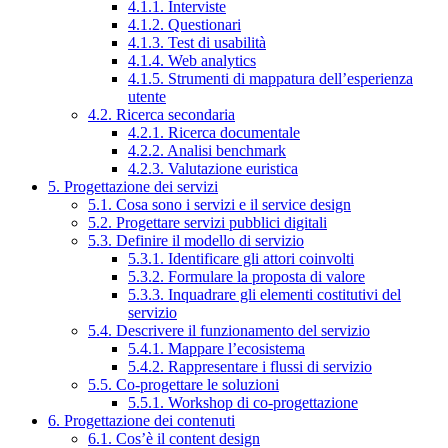
4.1.1. Interviste
4.1.2. Questionari
4.1.3. Test di usabilità
4.1.4. Web analytics
4.1.5. Strumenti di mappatura dell’esperienza
utente
4.2. Ricerca secondaria
4.2.1. Ricerca documentale
4.2.2. Analisi benchmark
4.2.3. Valutazione euristica
5. Progettazione dei servizi
5.1. Cosa sono i servizi e il service design
5.2. Progettare servizi pubblici digitali
5.3. Definire il modello di servizio
5.3.1. Identificare gli attori coinvolti
5.3.2. Formulare la proposta di valore
5.3.3. Inquadrare gli elementi costitutivi del
servizio
5.4. Descrivere il funzionamento del servizio
5.4.1. Mappare l’ecosistema
5.4.2. Rappresentare i flussi di servizio
5.5. Co-progettare le soluzioni
5.5.1. Workshop di co-progettazione
6. Progettazione dei contenuti
6.1. Cos’è il content design