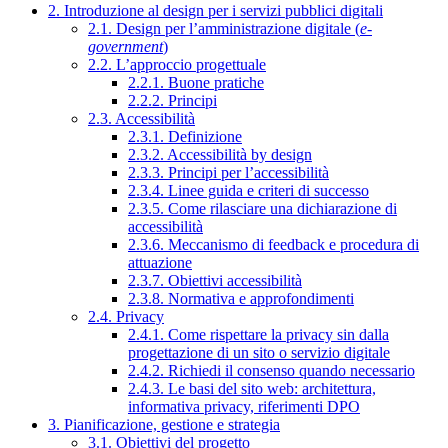
2. Introduzione al design per i servizi pubblici digitali
2.1. Design per l’amministrazione digitale (
e-
government
)
2.2. L’approccio progettuale
2.2.1. Buone pratiche
2.2.2. Principi
2.3. Accessibilità
2.3.1. Definizione
2.3.2. Accessibilità by design
2.3.3. Principi per l’accessibilità
2.3.4. Linee guida e criteri di successo
2.3.5. Come rilasciare una dichiarazione di
accessibilità
2.3.6. Meccanismo di feedback e procedura di
attuazione
2.3.7. Obiettivi accessibilità
2.3.8. Normativa e approfondimenti
2.4. Privacy
2.4.1. Come rispettare la privacy sin dalla
progettazione di un sito o servizio digitale
2.4.2. Richiedi il consenso quando necessario
2.4.3. Le basi del sito web: architettura,
informativa privacy, riferimenti DPO
3. Pianificazione, gestione e strategia
3.1. Obiettivi del progetto