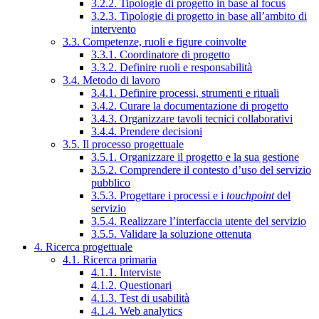
3.2.2. Tipologie di progetto in base al focus
3.2.3. Tipologie di progetto in base all’ambito di
intervento
3.3. Competenze, ruoli e figure coinvolte
3.3.1. Coordinatore di progetto
3.3.2. Definire ruoli e responsabilità
3.4. Metodo di lavoro
3.4.1. Definire processi, strumenti e rituali
3.4.2. Curare la documentazione di progetto
3.4.3. Organizzare tavoli tecnici collaborativi
3.4.4. Prendere decisioni
3.5. Il processo progettuale
3.5.1. Organizzare il progetto e la sua gestione
3.5.2. Comprendere il contesto d’uso del servizio
pubblico
3.5.3. Progettare i processi e i
touchpoint
del
servizio
3.5.4. Realizzare l’interfaccia utente del servizio
3.5.5. Validare la soluzione ottenuta
4. Ricerca progettuale
4.1. Ricerca primaria
4.1.1. Interviste
4.1.2. Questionari
4.1.3. Test di usabilità
4.1.4. Web analytics