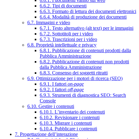
6.6.1. I documenti vanno sul web
6.6.2. Tipi di documenti
6.6.3. Formato di lettura dei documenti elettronici
6.6.4. Modalità di produzione dei documenti
6.7. Immagini e video
6.7.1. Testo alternativo (alt text) per le immagini
6.7.2. Sottotitoli per i video
6.7.3. Trascrizioni per i video
6.8. Proprietà intellettuale e privacy
6.8.1. Pubblicazione di contenuti prodotti dalla
Pubblica Amministrazione
6.8.2. Pubblicazione di contenuti non prodotti
dalla Pubblica Amministrazione
6.8.3. Consenso dei soggetti ritratti
6.9. Ottimizzazione per i motori di ricerca (SEO)
6.9.1. I fattori
on-page
6.9.2. I fattori
off-page
6.9.3. Strumenti di diagnostica SEO: Search
Console
6.10. Gestire i contenuti
6.10.1. L’inventario dei contenuti
6.10.2. Revisionare i contenuti
6.10.3. Migrare i contenuti
6.10.4. Pubblicare i contenuti
7. Progettazione dell’interazione