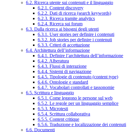
6.2. Ricerca utente sui contenuti e il linguaggio
6.2.1. Content discovery
6.2.2. Dati di ricerca (search keywords)
6.2.3. Ricerca tramite analytics
6.2.4. Ricerca sui forum
6.3. Dalla ricerca ai bisogni degli utenti
6.3.1. User stories per definire i contenuti
6.3.2. Job stories per definire i contenuti
6.3.3. Criteri di accettazione
6.4. Architettura dell’informazione
6.4.1. Definire l’architettura dell’informazione
6.4.2. Alberatura
6.4.3. Flussi di interazione
6.4.4. Sistemi di navigazione
6.4.5. Tipologie di contenuto (content type)
6.4.6. Ontologie e standard
6.4.7. Vocabolari controllati e tassonomie
6.5. Scrittura e linguaggio
6.5.1. Come leggono le persone sul web
6.5.2. Le regole per un linguaggio semplice
6.5.3. Microtesti
6.5.4. Scrittura collaborativa
6.5.5. Content critique
6.5.6. Traduzione e localizzazione dei contenuti
6.6. Documenti