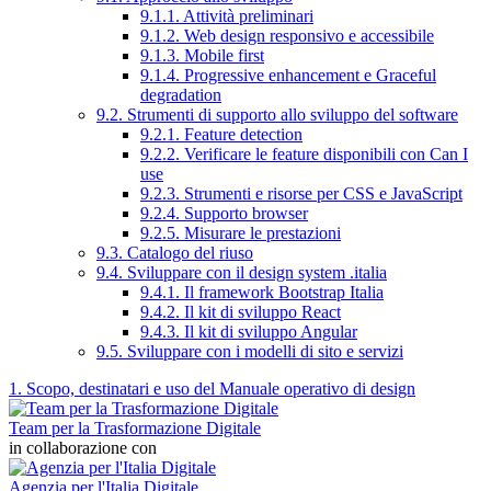
9.1.1. Attività preliminari
9.1.2. Web design responsivo e accessibile
9.1.3. Mobile first
9.1.4. Progressive enhancement e Graceful
degradation
9.2. Strumenti di supporto allo sviluppo del software
9.2.1. Feature detection
9.2.2. Verificare le feature disponibili con Can I
use
9.2.3. Strumenti e risorse per CSS e JavaScript
9.2.4. Supporto browser
9.2.5. Misurare le prestazioni
9.3. Catalogo del riuso
9.4. Sviluppare con il design system .italia
9.4.1. Il framework Bootstrap Italia
9.4.2. Il kit di sviluppo React
9.4.3. Il kit di sviluppo Angular
9.5. Sviluppare con i modelli di sito e servizi
1. Scopo, destinatari e uso del Manuale operativo di design
Team per la Trasformazione Digitale
in collaborazione con
Agenzia per l'Italia Digitale