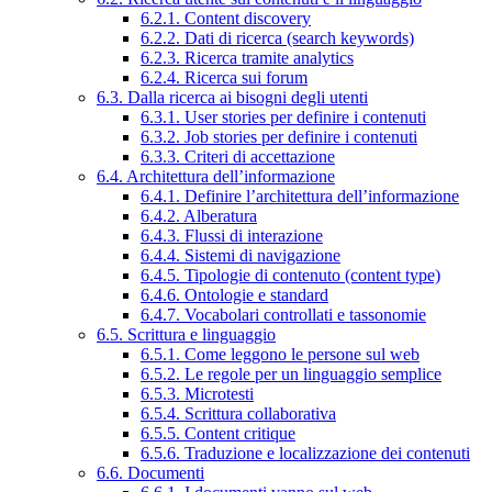
6.2.1. Content discovery
6.2.2. Dati di ricerca (search keywords)
6.2.3. Ricerca tramite analytics
6.2.4. Ricerca sui forum
6.3. Dalla ricerca ai bisogni degli utenti
6.3.1. User stories per definire i contenuti
6.3.2. Job stories per definire i contenuti
6.3.3. Criteri di accettazione
6.4. Architettura dell’informazione
6.4.1. Definire l’architettura dell’informazione
6.4.2. Alberatura
6.4.3. Flussi di interazione
6.4.4. Sistemi di navigazione
6.4.5. Tipologie di contenuto (content type)
6.4.6. Ontologie e standard
6.4.7. Vocabolari controllati e tassonomie
6.5. Scrittura e linguaggio
6.5.1. Come leggono le persone sul web
6.5.2. Le regole per un linguaggio semplice
6.5.3. Microtesti
6.5.4. Scrittura collaborativa
6.5.5. Content critique
6.5.6. Traduzione e localizzazione dei contenuti
6.6. Documenti