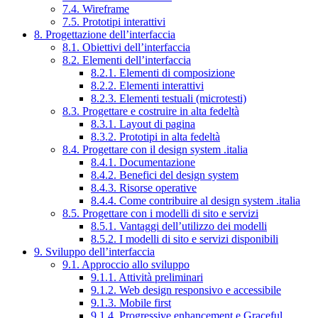
7.4. Wireframe
7.5. Prototipi interattivi
8. Progettazione dell’interfaccia
8.1. Obiettivi dell’interfaccia
8.2. Elementi dell’interfaccia
8.2.1. Elementi di composizione
8.2.2. Elementi interattivi
8.2.3. Elementi testuali (microtesti)
8.3. Progettare e costruire in alta fedeltà
8.3.1. Layout di pagina
8.3.2. Prototipi in alta fedeltà
8.4. Progettare con il design system .italia
8.4.1. Documentazione
8.4.2. Benefici del design system
8.4.3. Risorse operative
8.4.4. Come contribuire al design system .italia
8.5. Progettare con i modelli di sito e servizi
8.5.1. Vantaggi dell’utilizzo dei modelli
8.5.2. I modelli di sito e servizi disponibili
9. Sviluppo dell’interfaccia
9.1. Approccio allo sviluppo
9.1.1. Attività preliminari
9.1.2. Web design responsivo e accessibile
9.1.3. Mobile first
9.1.4. Progressive enhancement e Graceful