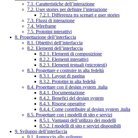
7.1. Caratteristiche dell’interazione
7.2. User stories per definire l’interazione
7.2.1. Differenza tra scenari e user stories
7.3. Flussi di interazione
7.4. Wireframe
7.5. Prototipi interattivi
8. Progettazione dell’interfaccia
8.1. Obiettivi dell’interfaccia
8.2. Elementi dell’interfaccia
8.2.1. Elementi di composizione
8.2.2. Elementi interattivi
8.2.3. Elementi testuali (microtesti)
8.3. Progettare e costruire in alta fedeltà
8.3.1. Layout di pagina
8.3.2. Prototipi in alta fedeltà
8.4. Progettare con il design system .italia
8.4.1. Documentazione
8.4.2. Benefici del design system
8.4.3. Risorse operative
8.4.4. Come contribuire al design system .italia
8.5. Progettare con i modelli di sito e servizi
8.5.1. Vantaggi dell’utilizzo dei modelli
8.5.2. I modelli di sito e servizi disponibili
9. Sviluppo dell’interfaccia
9.1. Approccio allo sviluppo