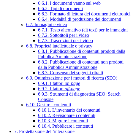
6.6.1. I documenti vanno sul web
6.6.2. Tipi di documenti
6.6.3. Formato di lettura dei documenti elettronici
6.6.4. Modalità di produzione dei documenti
6.7. Immagini e video
6.7.1. Testo alternativo (alt text) per le immagini
6.7.2. Sottotitoli per i video
6.7.3. Trascrizioni per i video
6.8. Proprietà intellettuale e privacy
6.8.1. Pubblicazione di contenuti prodotti dalla
Pubblica Amministrazione
6.8.2. Pubblicazione di contenuti non prodotti
dalla Pubblica Amministrazione
6.8.3. Consenso dei soggetti ritratti
6.9. Ottimizzazione per i motori di ricerca (SEO)
6.9.1. I fattori
on-page
6.9.2. I fattori
off-page
6.9.3. Strumenti di diagnostica SEO: Search
Console
6.10. Gestire i contenuti
6.10.1. L’inventario dei contenuti
6.10.2. Revisionare i contenuti
6.10.3. Migrare i contenuti
6.10.4. Pubblicare i contenuti
7. Progettazione dell’interazione