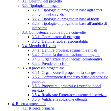
3.1. Obiettivi del progetto
3.2. Tipologie di progetti
3.2.1. Tipologie di progetto in base agli attori
coinvolti nel servizio
3.2.2. Tipologie di progetto in base al focus
3.2.3. Tipologie di progetto in base all’ambito di
intervento
3.3. Competenze, ruoli e figure coinvolte
3.3.1. Coordinatore di progetto
3.3.2. Definire ruoli e responsabilità
3.4. Metodo di lavoro
3.4.1. Definire processi, strumenti e rituali
3.4.2. Curare la documentazione di progetto
3.4.3. Organizzare tavoli tecnici collaborativi
3.4.4. Prendere decisioni
3.5. Il processo progettuale
3.5.1. Organizzare il progetto e la sua gestione
3.5.2. Comprendere il contesto d’uso del servizio
pubblico
3.5.3. Progettare i processi e i
touchpoint
del
servizio
3.5.4. Realizzare l’interfaccia utente del servizio
3.5.5. Validare la soluzione ottenuta
4. Ricerca progettuale
4.1. Ricerca primaria