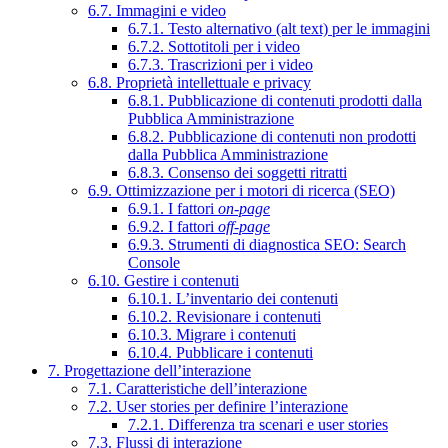
6.7. Immagini e video
6.7.1. Testo alternativo (alt text) per le immagini
6.7.2. Sottotitoli per i video
6.7.3. Trascrizioni per i video
6.8. Proprietà intellettuale e privacy
6.8.1. Pubblicazione di contenuti prodotti dalla
Pubblica Amministrazione
6.8.2. Pubblicazione di contenuti non prodotti
dalla Pubblica Amministrazione
6.8.3. Consenso dei soggetti ritratti
6.9. Ottimizzazione per i motori di ricerca (SEO)
6.9.1. I fattori
on-page
6.9.2. I fattori
off-page
6.9.3. Strumenti di diagnostica SEO: Search
Console
6.10. Gestire i contenuti
6.10.1. L’inventario dei contenuti
6.10.2. Revisionare i contenuti
6.10.3. Migrare i contenuti
6.10.4. Pubblicare i contenuti
7. Progettazione dell’interazione
7.1. Caratteristiche dell’interazione
7.2. User stories per definire l’interazione
7.2.1. Differenza tra scenari e user stories
7.3. Flussi di interazione