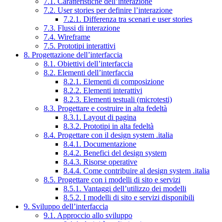
7.1. Caratteristiche dell’interazione
7.2. User stories per definire l’interazione
7.2.1. Differenza tra scenari e user stories
7.3. Flussi di interazione
7.4. Wireframe
7.5. Prototipi interattivi
8. Progettazione dell’interfaccia
8.1. Obiettivi dell’interfaccia
8.2. Elementi dell’interfaccia
8.2.1. Elementi di composizione
8.2.2. Elementi interattivi
8.2.3. Elementi testuali (microtesti)
8.3. Progettare e costruire in alta fedeltà
8.3.1. Layout di pagina
8.3.2. Prototipi in alta fedeltà
8.4. Progettare con il design system .italia
8.4.1. Documentazione
8.4.2. Benefici del design system
8.4.3. Risorse operative
8.4.4. Come contribuire al design system .italia
8.5. Progettare con i modelli di sito e servizi
8.5.1. Vantaggi dell’utilizzo dei modelli
8.5.2. I modelli di sito e servizi disponibili
9. Sviluppo dell’interfaccia
9.1. Approccio allo sviluppo