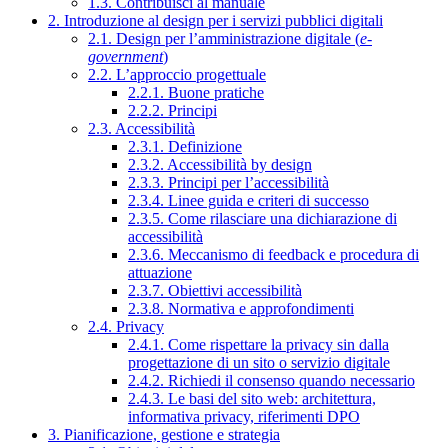
1.3. Contribuisci al manuale
2. Introduzione al design per i servizi pubblici digitali
2.1. Design per l’amministrazione digitale (
e-
government
)
2.2. L’approccio progettuale
2.2.1. Buone pratiche
2.2.2. Principi
2.3. Accessibilità
2.3.1. Definizione
2.3.2. Accessibilità by design
2.3.3. Principi per l’accessibilità
2.3.4. Linee guida e criteri di successo
2.3.5. Come rilasciare una dichiarazione di
accessibilità
2.3.6. Meccanismo di feedback e procedura di
attuazione
2.3.7. Obiettivi accessibilità
2.3.8. Normativa e approfondimenti
2.4. Privacy
2.4.1. Come rispettare la privacy sin dalla
progettazione di un sito o servizio digitale
2.4.2. Richiedi il consenso quando necessario
2.4.3. Le basi del sito web: architettura,
informativa privacy, riferimenti DPO
3. Pianificazione, gestione e strategia