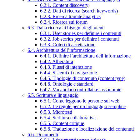
6.2.1. Content discovery
6.2.2. Dati di ricerca (search keywords)
6.2.3. Ricerca tramite analytics
6.2.4. Ricerca sui forum
6.3. Dalla ricerca ai bisogni degli utenti
6.3.1. User stories per definire i contenuti
6.3.2. Job stories per definire i contenuti
6.3.3. Criteri di accettazione
6.4. Architettura dell’informazione
6.4.1. Definire l’architettura dell’informazione
6.4.2. Alberatura
6.4.3. Flussi di interazione
6.4.4. Sistemi di navigazione
6.4.5. Tipologie di contenuto (content type)
6.4.6. Ontologie e standard
6.4.7. Vocabolari controllati e tassonomie
6.5. Scrittura e linguaggio
6.5.1. Come leggono le persone sul web
6.5.2. Le regole per un linguaggio semplice
6.5.3. Microtesti
6.5.4. Scrittura collaborativa
6.5.5. Content critique
6.5.6. Traduzione e localizzazione dei contenuti
6.6. Documenti