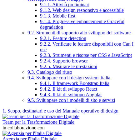
9.1.1. Attività preliminari
9.1.2. Web design responsivo e accessibile
9.1.3. Mobile first
9.1.4. Progressive enhancement e Graceful
degradation
9.2. Strumenti di supporto allo sviluppo del software
9.2.1. Feature detection
9.2.2. Verificare le feature disponibili con Can I
use
9.2.3. Strumenti e risorse per CSS e JavaScript
9.2.4. Supporto browser
9.2.5. Misurare le prestazioni
9.3. Catalogo del riuso
9.4. Sviluppare con il design system .italia
9.4.1. Il framework Bootstrap Italia
9.4.2. Il kit di sviluppo React
9.4.3. Il kit di sviluppo Angular
9.5. Sviluppare con i modelli di sito e servizi
1. Scopo, destinatari e uso del Manuale operativo di design
Team per la Trasformazione Digitale
in collaborazione con
Agenzia per l'Italia Digitale