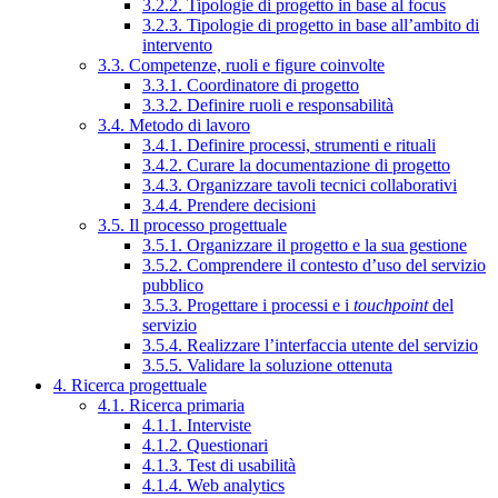
3.2.2. Tipologie di progetto in base al focus
3.2.3. Tipologie di progetto in base all’ambito di
intervento
3.3. Competenze, ruoli e figure coinvolte
3.3.1. Coordinatore di progetto
3.3.2. Definire ruoli e responsabilità
3.4. Metodo di lavoro
3.4.1. Definire processi, strumenti e rituali
3.4.2. Curare la documentazione di progetto
3.4.3. Organizzare tavoli tecnici collaborativi
3.4.4. Prendere decisioni
3.5. Il processo progettuale
3.5.1. Organizzare il progetto e la sua gestione
3.5.2. Comprendere il contesto d’uso del servizio
pubblico
3.5.3. Progettare i processi e i
touchpoint
del
servizio
3.5.4. Realizzare l’interfaccia utente del servizio
3.5.5. Validare la soluzione ottenuta
4. Ricerca progettuale
4.1. Ricerca primaria
4.1.1. Interviste
4.1.2. Questionari
4.1.3. Test di usabilità
4.1.4. Web analytics