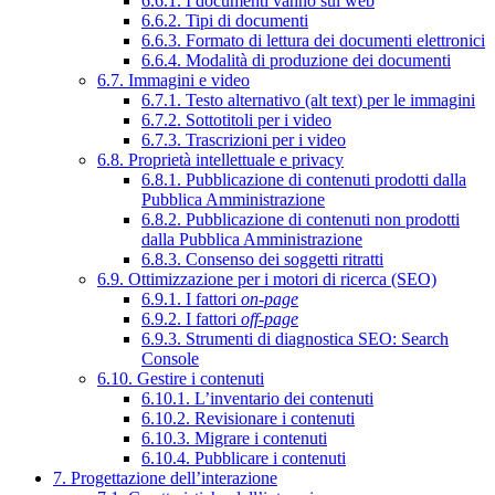
6.6.1. I documenti vanno sul web
6.6.2. Tipi di documenti
6.6.3. Formato di lettura dei documenti elettronici
6.6.4. Modalità di produzione dei documenti
6.7. Immagini e video
6.7.1. Testo alternativo (alt text) per le immagini
6.7.2. Sottotitoli per i video
6.7.3. Trascrizioni per i video
6.8. Proprietà intellettuale e privacy
6.8.1. Pubblicazione di contenuti prodotti dalla
Pubblica Amministrazione
6.8.2. Pubblicazione di contenuti non prodotti
dalla Pubblica Amministrazione
6.8.3. Consenso dei soggetti ritratti
6.9. Ottimizzazione per i motori di ricerca (SEO)
6.9.1. I fattori
on-page
6.9.2. I fattori
off-page
6.9.3. Strumenti di diagnostica SEO: Search
Console
6.10. Gestire i contenuti
6.10.1. L’inventario dei contenuti
6.10.2. Revisionare i contenuti
6.10.3. Migrare i contenuti
6.10.4. Pubblicare i contenuti
7. Progettazione dell’interazione