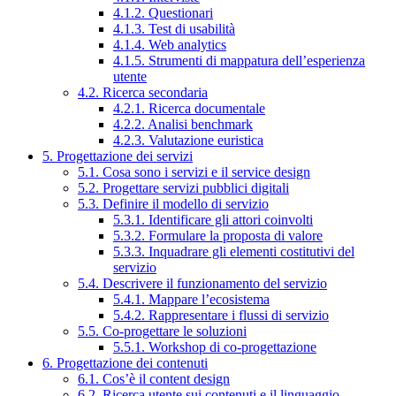
4.1.2. Questionari
4.1.3. Test di usabilità
4.1.4. Web analytics
4.1.5. Strumenti di mappatura dell’esperienza
utente
4.2. Ricerca secondaria
4.2.1. Ricerca documentale
4.2.2. Analisi benchmark
4.2.3. Valutazione euristica
5. Progettazione dei servizi
5.1. Cosa sono i servizi e il service design
5.2. Progettare servizi pubblici digitali
5.3. Definire il modello di servizio
5.3.1. Identificare gli attori coinvolti
5.3.2. Formulare la proposta di valore
5.3.3. Inquadrare gli elementi costitutivi del
servizio
5.4. Descrivere il funzionamento del servizio
5.4.1. Mappare l’ecosistema
5.4.2. Rappresentare i flussi di servizio
5.5. Co-progettare le soluzioni
5.5.1. Workshop di co-progettazione
6. Progettazione dei contenuti
6.1. Cos’è il content design
6.2. Ricerca utente sui contenuti e il linguaggio