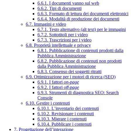
6.6.1. I documenti vanno sul web
6.6.2. Tipi di documenti
6.6.3. Formato di lettura dei documenti elettronici
6.6.4. Modalità di produzione dei documenti
6.7. Immagini e video
6.7.1. Testo alternativo (alt text) per le immagini
6.7.2. Sottotitoli per i video
6.7.3. Trascrizioni per i video
6.8. Proprietà intellettuale e privacy
6.8.1. Pubblicazione di contenuti prodotti dalla
Pubblica Amministrazione
6.8.2. Pubblicazione di contenuti non prodotti
dalla Pubblica Amministrazione
6.8.3. Consenso dei soggetti ritratti
6.9. Ottimizzazione per i motori di ricerca (SEO)
6.9.1. I fattori
on-page
6.9.2. I fattori
off-page
6.9.3. Strumenti di diagnostica SEO: Search
Console
6.10. Gestire i contenuti
6.10.1. L’inventario dei contenuti
6.10.2. Revisionare i contenuti
6.10.3. Migrare i contenuti
6.10.4. Pubblicare i contenuti
7. Progettazione dell’interazione