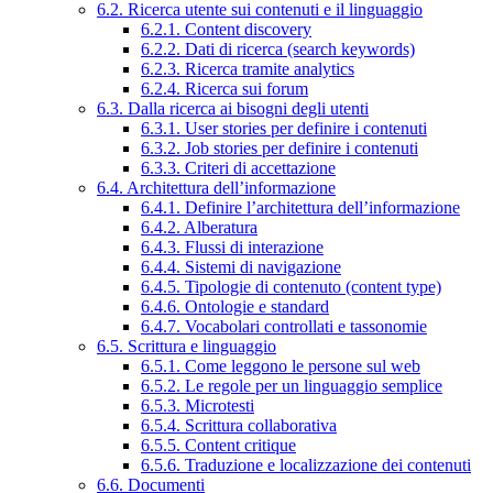
6.2. Ricerca utente sui contenuti e il linguaggio
6.2.1. Content discovery
6.2.2. Dati di ricerca (search keywords)
6.2.3. Ricerca tramite analytics
6.2.4. Ricerca sui forum
6.3. Dalla ricerca ai bisogni degli utenti
6.3.1. User stories per definire i contenuti
6.3.2. Job stories per definire i contenuti
6.3.3. Criteri di accettazione
6.4. Architettura dell’informazione
6.4.1. Definire l’architettura dell’informazione
6.4.2. Alberatura
6.4.3. Flussi di interazione
6.4.4. Sistemi di navigazione
6.4.5. Tipologie di contenuto (content type)
6.4.6. Ontologie e standard
6.4.7. Vocabolari controllati e tassonomie
6.5. Scrittura e linguaggio
6.5.1. Come leggono le persone sul web
6.5.2. Le regole per un linguaggio semplice
6.5.3. Microtesti
6.5.4. Scrittura collaborativa
6.5.5. Content critique
6.5.6. Traduzione e localizzazione dei contenuti
6.6. Documenti