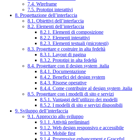
7.4. Wireframe
7.5. Prototipi interattivi
8. Progettazione dell’interfaccia
8.1. Obiettivi dell’interfaccia
8.2. Elementi dell’interfaccia
8.2.1. Elementi di composizione
8.2.2. Elementi interattivi
8.2.3. Elementi testuali (microtesti)
8.3. Progettare e costruire in alta fedeltà
8.3.1. Layout di pagina
8.3.2. Prototipi in alta fedeltà
8.4. Progettare con il design system .italia
8.4.1. Documentazione
8.4.2. Benefici del design system
8.4.3. Risorse operative
8.4.4. Come contribuire al design system .italia
8.5. Progettare con i modelli di sito e servizi
8.5.1. Vantaggi dell’utilizzo dei modelli
8.5.2. I modelli di sito e servizi disponibili
9. Sviluppo dell’interfaccia
9.1. Approccio allo sviluppo
9.1.1. Attività preliminari
9.1.2. Web design responsivo e accessibile
9.1.3. Mobile first
9.1.4. Progressive enhancement e Graceful