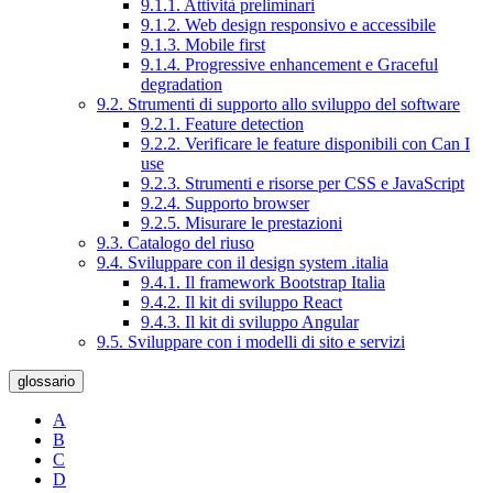
9.1.1. Attività preliminari
9.1.2. Web design responsivo e accessibile
9.1.3. Mobile first
9.1.4. Progressive enhancement e Graceful
degradation
9.2. Strumenti di supporto allo sviluppo del software
9.2.1. Feature detection
9.2.2. Verificare le feature disponibili con Can I
use
9.2.3. Strumenti e risorse per CSS e JavaScript
9.2.4. Supporto browser
9.2.5. Misurare le prestazioni
9.3. Catalogo del riuso
9.4. Sviluppare con il design system .italia
9.4.1. Il framework Bootstrap Italia
9.4.2. Il kit di sviluppo React
9.4.3. Il kit di sviluppo Angular
9.5. Sviluppare con i modelli di sito e servizi
glossario
A
B
C
D