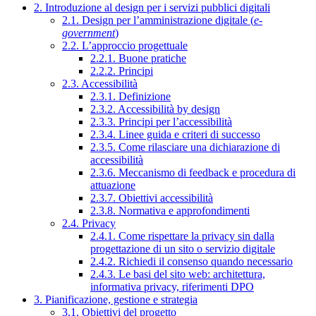
2. Introduzione al design per i servizi pubblici digitali
2.1. Design per l’amministrazione digitale (
e-
government
)
2.2. L’approccio progettuale
2.2.1. Buone pratiche
2.2.2. Principi
2.3. Accessibilità
2.3.1. Definizione
2.3.2. Accessibilità by design
2.3.3. Principi per l’accessibilità
2.3.4. Linee guida e criteri di successo
2.3.5. Come rilasciare una dichiarazione di
accessibilità
2.3.6. Meccanismo di feedback e procedura di
attuazione
2.3.7. Obiettivi accessibilità
2.3.8. Normativa e approfondimenti
2.4. Privacy
2.4.1. Come rispettare la privacy sin dalla
progettazione di un sito o servizio digitale
2.4.2. Richiedi il consenso quando necessario
2.4.3. Le basi del sito web: architettura,
informativa privacy, riferimenti DPO
3. Pianificazione, gestione e strategia
3.1. Obiettivi del progetto