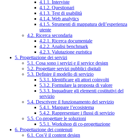
4.1.1. Interviste
4.1.2. Questionari
4.1.3. Test di usabilità
4.1.4. Web analytics
4.1.5. Strumenti di mappatura dell’esperienza
utente
4.2. Ricerca secondaria
4.2.1. Ricerca documentale
4.2.2. Analisi benchmark
4.2.3. Valutazione euristica
5. Progettazione dei servizi
5.1. Cosa sono i servizi e il service design
5.2. Progettare servizi pubblici digitali
5.3. Definire il modello di servizio
5.3.1. Identificare gli attori coinvolti
5.3.2. Formulare la proposta di valore
5.3.3. Inquadrare gli elementi costitutivi del
servizio
5.4. Descrivere il funzionamento del servizio
5.4.1. Mappare l’ecosistema
5.4.2. Rappresentare i flussi di servizio
5.5. Co-progettare le soluzioni
5.5.1. Workshop di co-progettazione
6. Progettazione dei contenuti
6.1. Cos’è il content design