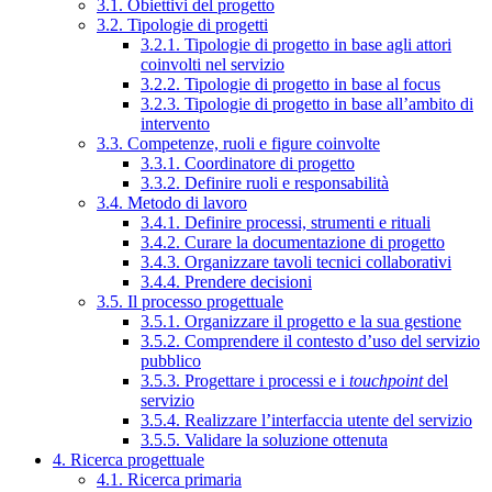
3.1. Obiettivi del progetto
3.2. Tipologie di progetti
3.2.1. Tipologie di progetto in base agli attori
coinvolti nel servizio
3.2.2. Tipologie di progetto in base al focus
3.2.3. Tipologie di progetto in base all’ambito di
intervento
3.3. Competenze, ruoli e figure coinvolte
3.3.1. Coordinatore di progetto
3.3.2. Definire ruoli e responsabilità
3.4. Metodo di lavoro
3.4.1. Definire processi, strumenti e rituali
3.4.2. Curare la documentazione di progetto
3.4.3. Organizzare tavoli tecnici collaborativi
3.4.4. Prendere decisioni
3.5. Il processo progettuale
3.5.1. Organizzare il progetto e la sua gestione
3.5.2. Comprendere il contesto d’uso del servizio
pubblico
3.5.3. Progettare i processi e i
touchpoint
del
servizio
3.5.4. Realizzare l’interfaccia utente del servizio
3.5.5. Validare la soluzione ottenuta
4. Ricerca progettuale
4.1. Ricerca primaria