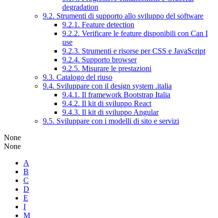
degradation
9.2. Strumenti di supporto allo sviluppo del software
9.2.1. Feature detection
9.2.2. Verificare le feature disponibili con Can I
use
9.2.3. Strumenti e risorse per CSS e JavaScript
9.2.4. Supporto browser
9.2.5. Misurare le prestazioni
9.3. Catalogo del riuso
9.4. Sviluppare con il design system .italia
9.4.1. Il framework Bootstrap Italia
9.4.2. Il kit di sviluppo React
9.4.3. Il kit di sviluppo Angular
9.5. Sviluppare con i modelli di sito e servizi
None
None
A
B
C
D
E
I
M