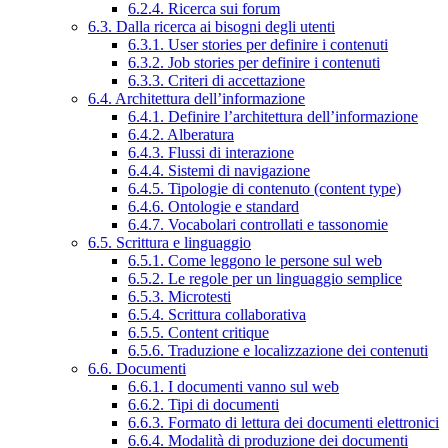
6.2.4. Ricerca sui forum
6.3. Dalla ricerca ai bisogni degli utenti
6.3.1. User stories per definire i contenuti
6.3.2. Job stories per definire i contenuti
6.3.3. Criteri di accettazione
6.4. Architettura dell’informazione
6.4.1. Definire l’architettura dell’informazione
6.4.2. Alberatura
6.4.3. Flussi di interazione
6.4.4. Sistemi di navigazione
6.4.5. Tipologie di contenuto (content type)
6.4.6. Ontologie e standard
6.4.7. Vocabolari controllati e tassonomie
6.5. Scrittura e linguaggio
6.5.1. Come leggono le persone sul web
6.5.2. Le regole per un linguaggio semplice
6.5.3. Microtesti
6.5.4. Scrittura collaborativa
6.5.5. Content critique
6.5.6. Traduzione e localizzazione dei contenuti
6.6. Documenti
6.6.1. I documenti vanno sul web
6.6.2. Tipi di documenti
6.6.3. Formato di lettura dei documenti elettronici
6.6.4. Modalità di produzione dei documenti