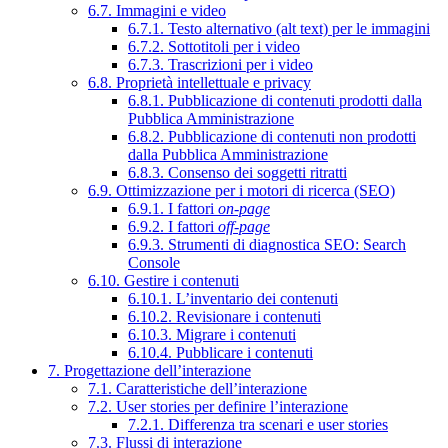
6.7. Immagini e video
6.7.1. Testo alternativo (alt text) per le immagini
6.7.2. Sottotitoli per i video
6.7.3. Trascrizioni per i video
6.8. Proprietà intellettuale e privacy
6.8.1. Pubblicazione di contenuti prodotti dalla
Pubblica Amministrazione
6.8.2. Pubblicazione di contenuti non prodotti
dalla Pubblica Amministrazione
6.8.3. Consenso dei soggetti ritratti
6.9. Ottimizzazione per i motori di ricerca (SEO)
6.9.1. I fattori
on-page
6.9.2. I fattori
off-page
6.9.3. Strumenti di diagnostica SEO: Search
Console
6.10. Gestire i contenuti
6.10.1. L’inventario dei contenuti
6.10.2. Revisionare i contenuti
6.10.3. Migrare i contenuti
6.10.4. Pubblicare i contenuti
7. Progettazione dell’interazione
7.1. Caratteristiche dell’interazione
7.2. User stories per definire l’interazione
7.2.1. Differenza tra scenari e user stories
7.3. Flussi di interazione