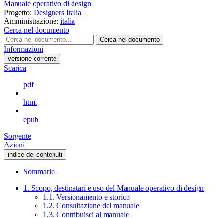
Manuale operativo di design
Progetto:
Designers Italia
Amministrazione:
italia
Cerca nel documento
Cerca nel documento
Informazioni
versione-corrente
Scarica
pdf
html
epub
Sorgente
Azioni
indice dei contenuti
Sommario
1. Scopo, destinatari e uso del Manuale operativo di design
1.1. Versionamento e storico
1.2. Consultazione del manuale
1.3. Contribuisci al manuale