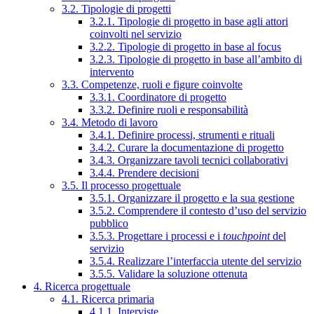
3.2. Tipologie di progetti
3.2.1. Tipologie di progetto in base agli attori
coinvolti nel servizio
3.2.2. Tipologie di progetto in base al focus
3.2.3. Tipologie di progetto in base all’ambito di
intervento
3.3. Competenze, ruoli e figure coinvolte
3.3.1. Coordinatore di progetto
3.3.2. Definire ruoli e responsabilità
3.4. Metodo di lavoro
3.4.1. Definire processi, strumenti e rituali
3.4.2. Curare la documentazione di progetto
3.4.3. Organizzare tavoli tecnici collaborativi
3.4.4. Prendere decisioni
3.5. Il processo progettuale
3.5.1. Organizzare il progetto e la sua gestione
3.5.2. Comprendere il contesto d’uso del servizio
pubblico
3.5.3. Progettare i processi e i
touchpoint
del
servizio
3.5.4. Realizzare l’interfaccia utente del servizio
3.5.5. Validare la soluzione ottenuta
4. Ricerca progettuale
4.1. Ricerca primaria
4.1.1. Interviste