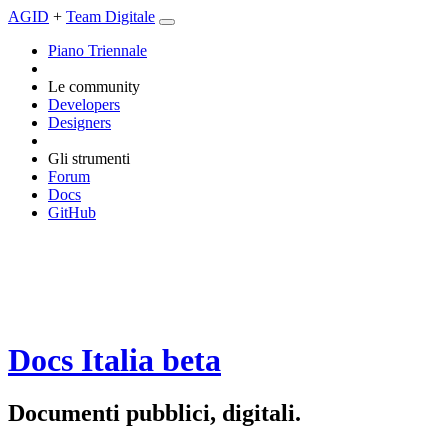
AGID
+
Team Digitale
Piano Triennale
Le community
Developers
Designers
Gli strumenti
Forum
Docs
GitHub
Docs Italia
beta
Documenti pubblici, digitali.