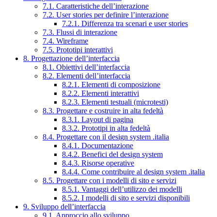
7.1. Caratteristiche dell’interazione
7.2. User stories per definire l’interazione
7.2.1. Differenza tra scenari e user stories
7.3. Flussi di interazione
7.4. Wireframe
7.5. Prototipi interattivi
8. Progettazione dell’interfaccia
8.1. Obiettivi dell’interfaccia
8.2. Elementi dell’interfaccia
8.2.1. Elementi di composizione
8.2.2. Elementi interattivi
8.2.3. Elementi testuali (microtesti)
8.3. Progettare e costruire in alta fedeltà
8.3.1. Layout di pagina
8.3.2. Prototipi in alta fedeltà
8.4. Progettare con il design system .italia
8.4.1. Documentazione
8.4.2. Benefici del design system
8.4.3. Risorse operative
8.4.4. Come contribuire al design system .italia
8.5. Progettare con i modelli di sito e servizi
8.5.1. Vantaggi dell’utilizzo dei modelli
8.5.2. I modelli di sito e servizi disponibili
9. Sviluppo dell’interfaccia
9.1. Approccio allo sviluppo