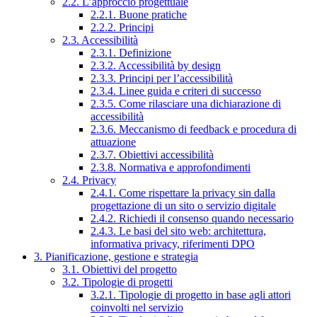
2.2. L’approccio progettuale
2.2.1. Buone pratiche
2.2.2. Principi
2.3. Accessibilità
2.3.1. Definizione
2.3.2. Accessibilità by design
2.3.3. Principi per l’accessibilità
2.3.4. Linee guida e criteri di successo
2.3.5. Come rilasciare una dichiarazione di
accessibilità
2.3.6. Meccanismo di feedback e procedura di
attuazione
2.3.7. Obiettivi accessibilità
2.3.8. Normativa e approfondimenti
2.4. Privacy
2.4.1. Come rispettare la privacy sin dalla
progettazione di un sito o servizio digitale
2.4.2. Richiedi il consenso quando necessario
2.4.3. Le basi del sito web: architettura,
informativa privacy, riferimenti DPO
3. Pianificazione, gestione e strategia
3.1. Obiettivi del progetto
3.2. Tipologie di progetti
3.2.1. Tipologie di progetto in base agli attori
coinvolti nel servizio