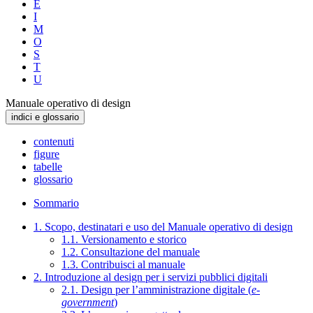
E
I
M
O
S
T
U
Manuale operativo di design
indici e glossario
contenuti
figure
tabelle
glossario
Sommario
1. Scopo, destinatari e uso del Manuale operativo di design
1.1. Versionamento e storico
1.2. Consultazione del manuale
1.3. Contribuisci al manuale
2. Introduzione al design per i servizi pubblici digitali
2.1. Design per l’amministrazione digitale (
e-
government
)