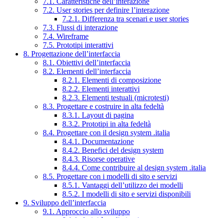
7.1. Caratteristiche dell’interazione
7.2. User stories per definire l’interazione
7.2.1. Differenza tra scenari e user stories
7.3. Flussi di interazione
7.4. Wireframe
7.5. Prototipi interattivi
8. Progettazione dell’interfaccia
8.1. Obiettivi dell’interfaccia
8.2. Elementi dell’interfaccia
8.2.1. Elementi di composizione
8.2.2. Elementi interattivi
8.2.3. Elementi testuali (microtesti)
8.3. Progettare e costruire in alta fedeltà
8.3.1. Layout di pagina
8.3.2. Prototipi in alta fedeltà
8.4. Progettare con il design system .italia
8.4.1. Documentazione
8.4.2. Benefici del design system
8.4.3. Risorse operative
8.4.4. Come contribuire al design system .italia
8.5. Progettare con i modelli di sito e servizi
8.5.1. Vantaggi dell’utilizzo dei modelli
8.5.2. I modelli di sito e servizi disponibili
9. Sviluppo dell’interfaccia
9.1. Approccio allo sviluppo