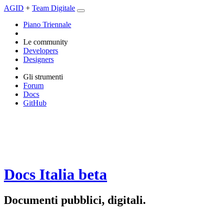
AGID
+
Team Digitale
Piano Triennale
Le community
Developers
Designers
Gli strumenti
Forum
Docs
GitHub
Docs Italia
beta
Documenti pubblici, digitali.