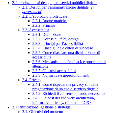
2. Introduzione al design per i servizi pubblici digitali
2.1. Design per l’amministrazione digitale (
e-
government
)
2.2. L’approccio progettuale
2.2.1. Buone pratiche
2.2.2. Principi
2.3. Accessibilità
2.3.1. Definizione
2.3.2. Accessibilità by design
2.3.3. Principi per l’accessibilità
2.3.4. Linee guida e criteri di successo
2.3.5. Come rilasciare una dichiarazione di
accessibilità
2.3.6. Meccanismo di feedback e procedura di
attuazione
2.3.7. Obiettivi accessibilità
2.3.8. Normativa e approfondimenti
2.4. Privacy
2.4.1. Come rispettare la privacy sin dalla
progettazione di un sito o servizio digitale
2.4.2. Richiedi il consenso quando necessario
2.4.3. Le basi del sito web: architettura,
informativa privacy, riferimenti DPO
3. Pianificazione, gestione e strategia
3.1. Obiettivi del progetto