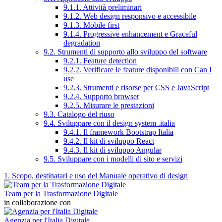
9.1.1. Attività preliminari
9.1.2. Web design responsivo e accessibile
9.1.3. Mobile first
9.1.4. Progressive enhancement e Graceful
degradation
9.2. Strumenti di supporto allo sviluppo del software
9.2.1. Feature detection
9.2.2. Verificare le feature disponibili con Can I
use
9.2.3. Strumenti e risorse per CSS e JavaScript
9.2.4. Supporto browser
9.2.5. Misurare le prestazioni
9.3. Catalogo del riuso
9.4. Sviluppare con il design system .italia
9.4.1. Il framework Bootstrap Italia
9.4.2. Il kit di sviluppo React
9.4.3. Il kit di sviluppo Angular
9.5. Sviluppare con i modelli di sito e servizi
1. Scopo, destinatari e uso del Manuale operativo di design
Team per la Trasformazione Digitale
in collaborazione con
Agenzia per l'Italia Digitale