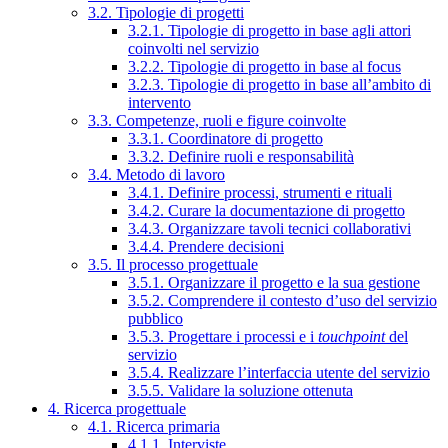
3.2. Tipologie di progetti
3.2.1. Tipologie di progetto in base agli attori
coinvolti nel servizio
3.2.2. Tipologie di progetto in base al focus
3.2.3. Tipologie di progetto in base all’ambito di
intervento
3.3. Competenze, ruoli e figure coinvolte
3.3.1. Coordinatore di progetto
3.3.2. Definire ruoli e responsabilità
3.4. Metodo di lavoro
3.4.1. Definire processi, strumenti e rituali
3.4.2. Curare la documentazione di progetto
3.4.3. Organizzare tavoli tecnici collaborativi
3.4.4. Prendere decisioni
3.5. Il processo progettuale
3.5.1. Organizzare il progetto e la sua gestione
3.5.2. Comprendere il contesto d’uso del servizio
pubblico
3.5.3. Progettare i processi e i
touchpoint
del
servizio
3.5.4. Realizzare l’interfaccia utente del servizio
3.5.5. Validare la soluzione ottenuta
4. Ricerca progettuale
4.1. Ricerca primaria
4.1.1. Interviste