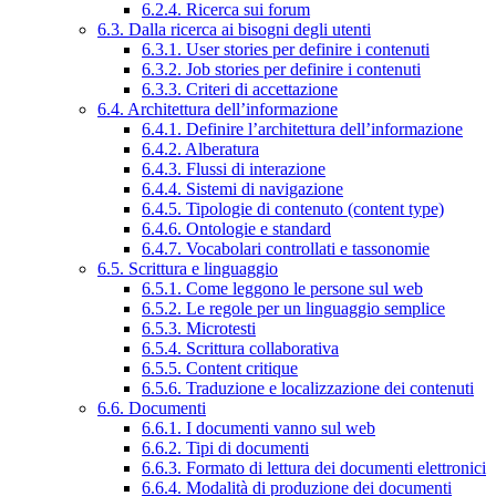
6.2.4. Ricerca sui forum
6.3. Dalla ricerca ai bisogni degli utenti
6.3.1. User stories per definire i contenuti
6.3.2. Job stories per definire i contenuti
6.3.3. Criteri di accettazione
6.4. Architettura dell’informazione
6.4.1. Definire l’architettura dell’informazione
6.4.2. Alberatura
6.4.3. Flussi di interazione
6.4.4. Sistemi di navigazione
6.4.5. Tipologie di contenuto (content type)
6.4.6. Ontologie e standard
6.4.7. Vocabolari controllati e tassonomie
6.5. Scrittura e linguaggio
6.5.1. Come leggono le persone sul web
6.5.2. Le regole per un linguaggio semplice
6.5.3. Microtesti
6.5.4. Scrittura collaborativa
6.5.5. Content critique
6.5.6. Traduzione e localizzazione dei contenuti
6.6. Documenti
6.6.1. I documenti vanno sul web
6.6.2. Tipi di documenti
6.6.3. Formato di lettura dei documenti elettronici
6.6.4. Modalità di produzione dei documenti