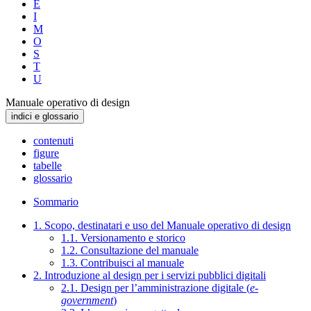
E
I
M
O
S
T
U
Manuale operativo di design
indici e glossario
contenuti
figure
tabelle
glossario
Sommario
1. Scopo, destinatari e uso del Manuale operativo di design
1.1. Versionamento e storico
1.2. Consultazione del manuale
1.3. Contribuisci al manuale
2. Introduzione al design per i servizi pubblici digitali
2.1. Design per l’amministrazione digitale (
e-
government
)