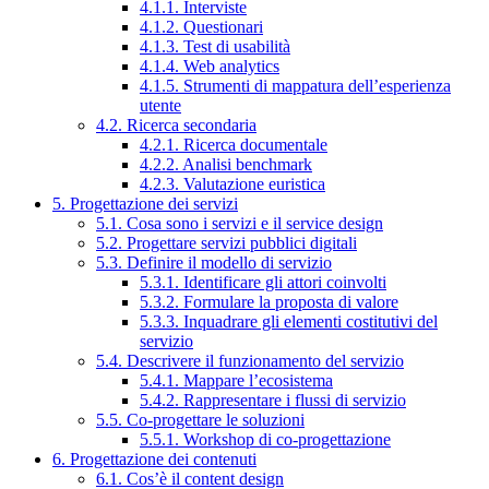
4.1.1. Interviste
4.1.2. Questionari
4.1.3. Test di usabilità
4.1.4. Web analytics
4.1.5. Strumenti di mappatura dell’esperienza
utente
4.2. Ricerca secondaria
4.2.1. Ricerca documentale
4.2.2. Analisi benchmark
4.2.3. Valutazione euristica
5. Progettazione dei servizi
5.1. Cosa sono i servizi e il service design
5.2. Progettare servizi pubblici digitali
5.3. Definire il modello di servizio
5.3.1. Identificare gli attori coinvolti
5.3.2. Formulare la proposta di valore
5.3.3. Inquadrare gli elementi costitutivi del
servizio
5.4. Descrivere il funzionamento del servizio
5.4.1. Mappare l’ecosistema
5.4.2. Rappresentare i flussi di servizio
5.5. Co-progettare le soluzioni
5.5.1. Workshop di co-progettazione
6. Progettazione dei contenuti
6.1. Cos’è il content design