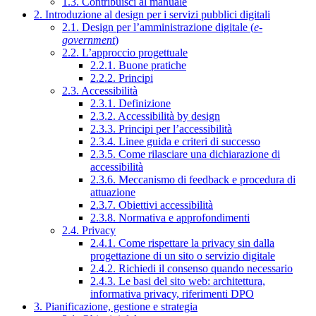
1.3. Contribuisci al manuale
2. Introduzione al design per i servizi pubblici digitali
2.1. Design per l’amministrazione digitale (
e-
government
)
2.2. L’approccio progettuale
2.2.1. Buone pratiche
2.2.2. Principi
2.3. Accessibilità
2.3.1. Definizione
2.3.2. Accessibilità by design
2.3.3. Principi per l’accessibilità
2.3.4. Linee guida e criteri di successo
2.3.5. Come rilasciare una dichiarazione di
accessibilità
2.3.6. Meccanismo di feedback e procedura di
attuazione
2.3.7. Obiettivi accessibilità
2.3.8. Normativa e approfondimenti
2.4. Privacy
2.4.1. Come rispettare la privacy sin dalla
progettazione di un sito o servizio digitale
2.4.2. Richiedi il consenso quando necessario
2.4.3. Le basi del sito web: architettura,
informativa privacy, riferimenti DPO
3. Pianificazione, gestione e strategia