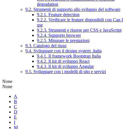
degradation
9.2. Strumenti di supporto allo sviluppo del software
9.2.1. Feature detection
9.2.2. Verificare le feature disponibili con Can I
use
9.2.3. Strumenti e risorse per CSS e JavaScript
9.2.4. Supporto browser
9.2.5. Misurare le prestazioni
9.3. Catalogo del riuso
9.4. Sviluppare con il design system .italia
9.4.1. Il framework Bootstrap Italia
9.4.2. Il kit di sviluppo React
9.4.3. Il kit di sviluppo Angular
9.5. Sviluppare con i modelli di sito e servizi
None
None
A
B
C
D
E
I
M