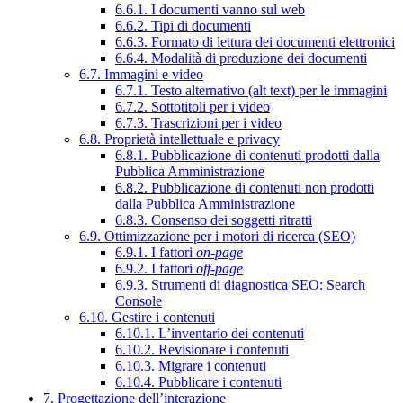
6.6.1. I documenti vanno sul web
6.6.2. Tipi di documenti
6.6.3. Formato di lettura dei documenti elettronici
6.6.4. Modalità di produzione dei documenti
6.7. Immagini e video
6.7.1. Testo alternativo (alt text) per le immagini
6.7.2. Sottotitoli per i video
6.7.3. Trascrizioni per i video
6.8. Proprietà intellettuale e privacy
6.8.1. Pubblicazione di contenuti prodotti dalla
Pubblica Amministrazione
6.8.2. Pubblicazione di contenuti non prodotti
dalla Pubblica Amministrazione
6.8.3. Consenso dei soggetti ritratti
6.9. Ottimizzazione per i motori di ricerca (SEO)
6.9.1. I fattori
on-page
6.9.2. I fattori
off-page
6.9.3. Strumenti di diagnostica SEO: Search
Console
6.10. Gestire i contenuti
6.10.1. L’inventario dei contenuti
6.10.2. Revisionare i contenuti
6.10.3. Migrare i contenuti
6.10.4. Pubblicare i contenuti
7. Progettazione dell’interazione