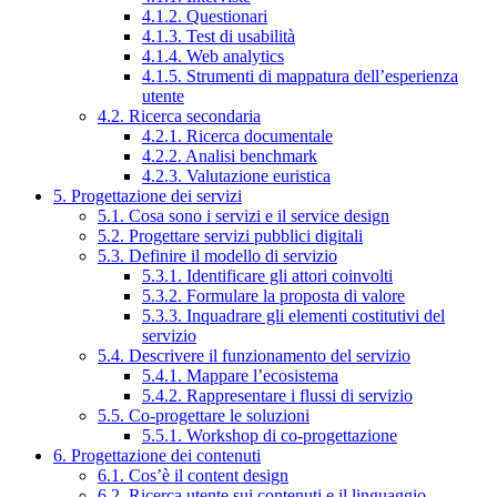
4.1.2. Questionari
4.1.3. Test di usabilità
4.1.4. Web analytics
4.1.5. Strumenti di mappatura dell’esperienza
utente
4.2. Ricerca secondaria
4.2.1. Ricerca documentale
4.2.2. Analisi benchmark
4.2.3. Valutazione euristica
5. Progettazione dei servizi
5.1. Cosa sono i servizi e il service design
5.2. Progettare servizi pubblici digitali
5.3. Definire il modello di servizio
5.3.1. Identificare gli attori coinvolti
5.3.2. Formulare la proposta di valore
5.3.3. Inquadrare gli elementi costitutivi del
servizio
5.4. Descrivere il funzionamento del servizio
5.4.1. Mappare l’ecosistema
5.4.2. Rappresentare i flussi di servizio
5.5. Co-progettare le soluzioni
5.5.1. Workshop di co-progettazione
6. Progettazione dei contenuti
6.1. Cos’è il content design
6.2. Ricerca utente sui contenuti e il linguaggio