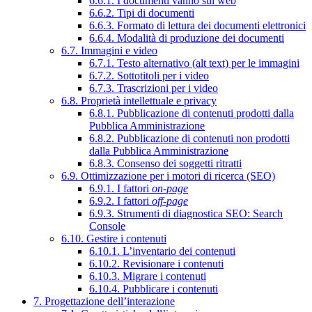
6.6.1. I documenti vanno sul web
6.6.2. Tipi di documenti
6.6.3. Formato di lettura dei documenti elettronici
6.6.4. Modalità di produzione dei documenti
6.7. Immagini e video
6.7.1. Testo alternativo (alt text) per le immagini
6.7.2. Sottotitoli per i video
6.7.3. Trascrizioni per i video
6.8. Proprietà intellettuale e privacy
6.8.1. Pubblicazione di contenuti prodotti dalla
Pubblica Amministrazione
6.8.2. Pubblicazione di contenuti non prodotti
dalla Pubblica Amministrazione
6.8.3. Consenso dei soggetti ritratti
6.9. Ottimizzazione per i motori di ricerca (SEO)
6.9.1. I fattori
on-page
6.9.2. I fattori
off-page
6.9.3. Strumenti di diagnostica SEO: Search
Console
6.10. Gestire i contenuti
6.10.1. L’inventario dei contenuti
6.10.2. Revisionare i contenuti
6.10.3. Migrare i contenuti
6.10.4. Pubblicare i contenuti
7. Progettazione dell’interazione