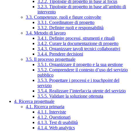
3.2.2. Tipologie di progetto in base al focus
3.2.3. Tipologie di progetto in base all’ambito di
intervento
3.3. Competenze, ruoli e figure coinvolte
3.3.1. Coordinatore di progetto
3.3.2. Definire ruoli e responsabilità
3.4. Metodo di lavoro
3.4.1. Definire processi, strumenti e rituali
3.4.2. Curare la documentazione di progetto
3.4.3. Organizzare tavoli tecnici collaborativi
3.4.4. Prendere decisioni
3.5. Il processo progettuale
3.5.1. Organizzare il progetto e la sua gestione
3.5.2. Comprendere il contesto d’uso del servizio
pubblico
3.5.3. Progettare i processi e i
touchpoint
del
servizio
3.5.4. Realizzare l’interfaccia utente del servizio
3.5.5. Validare la soluzione ottenuta
4. Ricerca progettuale
4.1. Ricerca primaria
4.1.1. Interviste
4.1.2. Questionari
4.1.3. Test di usabilità
4.1.4. Web analytics