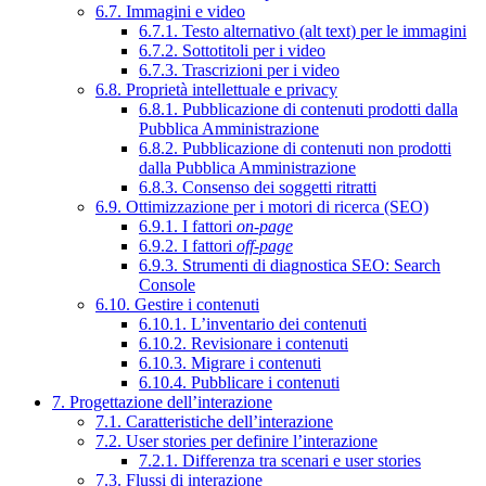
6.7. Immagini e video
6.7.1. Testo alternativo (alt text) per le immagini
6.7.2. Sottotitoli per i video
6.7.3. Trascrizioni per i video
6.8. Proprietà intellettuale e privacy
6.8.1. Pubblicazione di contenuti prodotti dalla
Pubblica Amministrazione
6.8.2. Pubblicazione di contenuti non prodotti
dalla Pubblica Amministrazione
6.8.3. Consenso dei soggetti ritratti
6.9. Ottimizzazione per i motori di ricerca (SEO)
6.9.1. I fattori
on-page
6.9.2. I fattori
off-page
6.9.3. Strumenti di diagnostica SEO: Search
Console
6.10. Gestire i contenuti
6.10.1. L’inventario dei contenuti
6.10.2. Revisionare i contenuti
6.10.3. Migrare i contenuti
6.10.4. Pubblicare i contenuti
7. Progettazione dell’interazione
7.1. Caratteristiche dell’interazione
7.2. User stories per definire l’interazione
7.2.1. Differenza tra scenari e user stories
7.3. Flussi di interazione