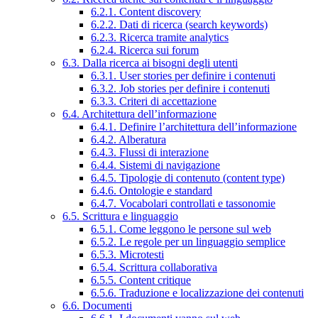
6.2.1. Content discovery
6.2.2. Dati di ricerca (search keywords)
6.2.3. Ricerca tramite analytics
6.2.4. Ricerca sui forum
6.3. Dalla ricerca ai bisogni degli utenti
6.3.1. User stories per definire i contenuti
6.3.2. Job stories per definire i contenuti
6.3.3. Criteri di accettazione
6.4. Architettura dell’informazione
6.4.1. Definire l’architettura dell’informazione
6.4.2. Alberatura
6.4.3. Flussi di interazione
6.4.4. Sistemi di navigazione
6.4.5. Tipologie di contenuto (content type)
6.4.6. Ontologie e standard
6.4.7. Vocabolari controllati e tassonomie
6.5. Scrittura e linguaggio
6.5.1. Come leggono le persone sul web
6.5.2. Le regole per un linguaggio semplice
6.5.3. Microtesti
6.5.4. Scrittura collaborativa
6.5.5. Content critique
6.5.6. Traduzione e localizzazione dei contenuti
6.6. Documenti