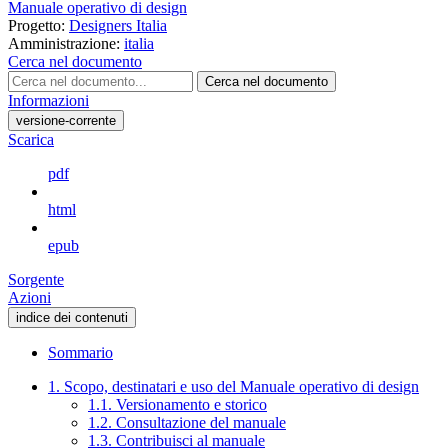
Manuale operativo di design
Progetto:
Designers Italia
Amministrazione:
italia
Cerca nel documento
Cerca nel documento
Informazioni
versione-corrente
Scarica
pdf
html
epub
Sorgente
Azioni
indice dei contenuti
Sommario
1. Scopo, destinatari e uso del Manuale operativo di design
1.1. Versionamento e storico
1.2. Consultazione del manuale
1.3. Contribuisci al manuale