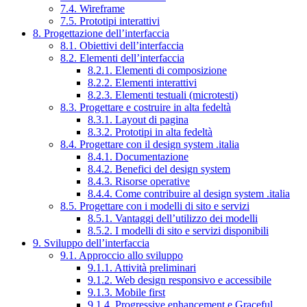
7.4. Wireframe
7.5. Prototipi interattivi
8. Progettazione dell’interfaccia
8.1. Obiettivi dell’interfaccia
8.2. Elementi dell’interfaccia
8.2.1. Elementi di composizione
8.2.2. Elementi interattivi
8.2.3. Elementi testuali (microtesti)
8.3. Progettare e costruire in alta fedeltà
8.3.1. Layout di pagina
8.3.2. Prototipi in alta fedeltà
8.4. Progettare con il design system .italia
8.4.1. Documentazione
8.4.2. Benefici del design system
8.4.3. Risorse operative
8.4.4. Come contribuire al design system .italia
8.5. Progettare con i modelli di sito e servizi
8.5.1. Vantaggi dell’utilizzo dei modelli
8.5.2. I modelli di sito e servizi disponibili
9. Sviluppo dell’interfaccia
9.1. Approccio allo sviluppo
9.1.1. Attività preliminari
9.1.2. Web design responsivo e accessibile
9.1.3. Mobile first
9.1.4. Progressive enhancement e Graceful