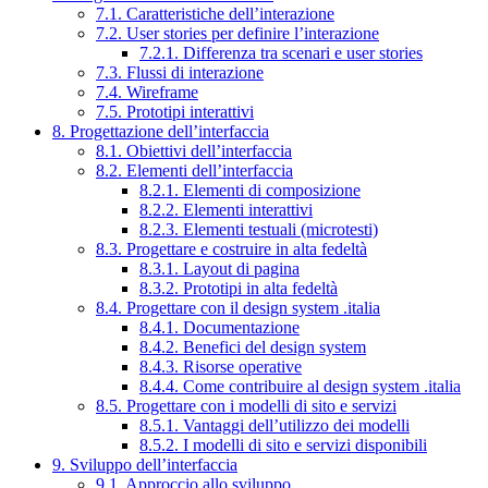
7.1. Caratteristiche dell’interazione
7.2. User stories per definire l’interazione
7.2.1. Differenza tra scenari e user stories
7.3. Flussi di interazione
7.4. Wireframe
7.5. Prototipi interattivi
8. Progettazione dell’interfaccia
8.1. Obiettivi dell’interfaccia
8.2. Elementi dell’interfaccia
8.2.1. Elementi di composizione
8.2.2. Elementi interattivi
8.2.3. Elementi testuali (microtesti)
8.3. Progettare e costruire in alta fedeltà
8.3.1. Layout di pagina
8.3.2. Prototipi in alta fedeltà
8.4. Progettare con il design system .italia
8.4.1. Documentazione
8.4.2. Benefici del design system
8.4.3. Risorse operative
8.4.4. Come contribuire al design system .italia
8.5. Progettare con i modelli di sito e servizi
8.5.1. Vantaggi dell’utilizzo dei modelli
8.5.2. I modelli di sito e servizi disponibili
9. Sviluppo dell’interfaccia
9.1. Approccio allo sviluppo