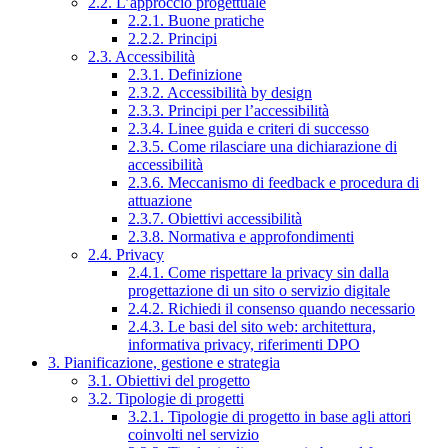
2.2. L’approccio progettuale
2.2.1. Buone pratiche
2.2.2. Principi
2.3. Accessibilità
2.3.1. Definizione
2.3.2. Accessibilità by design
2.3.3. Principi per l’accessibilità
2.3.4. Linee guida e criteri di successo
2.3.5. Come rilasciare una dichiarazione di
accessibilità
2.3.6. Meccanismo di feedback e procedura di
attuazione
2.3.7. Obiettivi accessibilità
2.3.8. Normativa e approfondimenti
2.4. Privacy
2.4.1. Come rispettare la privacy sin dalla
progettazione di un sito o servizio digitale
2.4.2. Richiedi il consenso quando necessario
2.4.3. Le basi del sito web: architettura,
informativa privacy, riferimenti DPO
3. Pianificazione, gestione e strategia
3.1. Obiettivi del progetto
3.2. Tipologie di progetti
3.2.1. Tipologie di progetto in base agli attori
coinvolti nel servizio