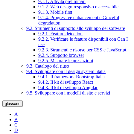
9.1.1. Attività preliminari
9.1.2. Web design responsivo e accessibile
9.1.3. Mobile first
9.1.4. Progressive enhancement e Graceful
degradation
9.2. Strumenti di supporto allo sviluppo del software
9.2.1. Feature detection
9.2.2. Verificare le feature disponibili con Can I
use
9.2.3. Strumenti e risorse per CSS e JavaScript
9.2.4. Supporto browser
9.2.5. Misurare le prestazioni
9.3. Catalogo del riuso
9.4. Sviluppare con il design system .italia
9.4.1. Il framework Bootstrap Italia
9.4.2. Il kit di sviluppo React
9.4.3. Il kit di sviluppo Angular
9.5. Sviluppare con i modelli di sito e servizi
glossario
A
B
C
D