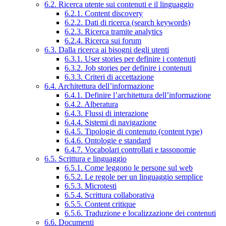
6.2. Ricerca utente sui contenuti e il linguaggio
6.2.1. Content discovery
6.2.2. Dati di ricerca (search keywords)
6.2.3. Ricerca tramite analytics
6.2.4. Ricerca sui forum
6.3. Dalla ricerca ai bisogni degli utenti
6.3.1. User stories per definire i contenuti
6.3.2. Job stories per definire i contenuti
6.3.3. Criteri di accettazione
6.4. Architettura dell’informazione
6.4.1. Definire l’architettura dell’informazione
6.4.2. Alberatura
6.4.3. Flussi di interazione
6.4.4. Sistemi di navigazione
6.4.5. Tipologie di contenuto (content type)
6.4.6. Ontologie e standard
6.4.7. Vocabolari controllati e tassonomie
6.5. Scrittura e linguaggio
6.5.1. Come leggono le persone sul web
6.5.2. Le regole per un linguaggio semplice
6.5.3. Microtesti
6.5.4. Scrittura collaborativa
6.5.5. Content critique
6.5.6. Traduzione e localizzazione dei contenuti
6.6. Documenti