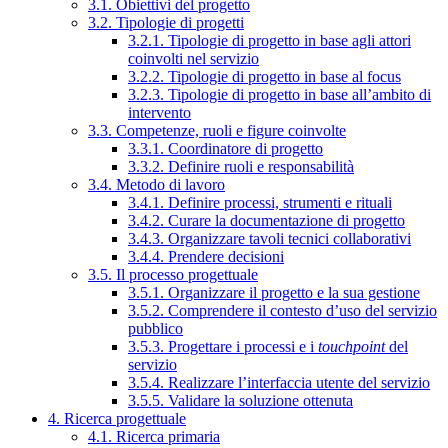
3.1. Obiettivi del progetto
3.2. Tipologie di progetti
3.2.1. Tipologie di progetto in base agli attori
coinvolti nel servizio
3.2.2. Tipologie di progetto in base al focus
3.2.3. Tipologie di progetto in base all’ambito di
intervento
3.3. Competenze, ruoli e figure coinvolte
3.3.1. Coordinatore di progetto
3.3.2. Definire ruoli e responsabilità
3.4. Metodo di lavoro
3.4.1. Definire processi, strumenti e rituali
3.4.2. Curare la documentazione di progetto
3.4.3. Organizzare tavoli tecnici collaborativi
3.4.4. Prendere decisioni
3.5. Il processo progettuale
3.5.1. Organizzare il progetto e la sua gestione
3.5.2. Comprendere il contesto d’uso del servizio
pubblico
3.5.3. Progettare i processi e i
touchpoint
del
servizio
3.5.4. Realizzare l’interfaccia utente del servizio
3.5.5. Validare la soluzione ottenuta
4. Ricerca progettuale
4.1. Ricerca primaria