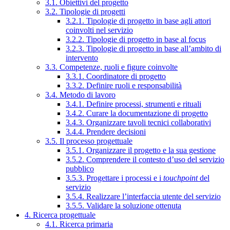
3.1. Obiettivi del progetto
3.2. Tipologie di progetti
3.2.1. Tipologie di progetto in base agli attori
coinvolti nel servizio
3.2.2. Tipologie di progetto in base al focus
3.2.3. Tipologie di progetto in base all’ambito di
intervento
3.3. Competenze, ruoli e figure coinvolte
3.3.1. Coordinatore di progetto
3.3.2. Definire ruoli e responsabilità
3.4. Metodo di lavoro
3.4.1. Definire processi, strumenti e rituali
3.4.2. Curare la documentazione di progetto
3.4.3. Organizzare tavoli tecnici collaborativi
3.4.4. Prendere decisioni
3.5. Il processo progettuale
3.5.1. Organizzare il progetto e la sua gestione
3.5.2. Comprendere il contesto d’uso del servizio
pubblico
3.5.3. Progettare i processi e i
touchpoint
del
servizio
3.5.4. Realizzare l’interfaccia utente del servizio
3.5.5. Validare la soluzione ottenuta
4. Ricerca progettuale
4.1. Ricerca primaria