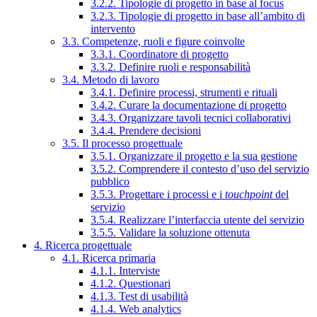
3.2.2. Tipologie di progetto in base al focus
3.2.3. Tipologie di progetto in base all’ambito di
intervento
3.3. Competenze, ruoli e figure coinvolte
3.3.1. Coordinatore di progetto
3.3.2. Definire ruoli e responsabilità
3.4. Metodo di lavoro
3.4.1. Definire processi, strumenti e rituali
3.4.2. Curare la documentazione di progetto
3.4.3. Organizzare tavoli tecnici collaborativi
3.4.4. Prendere decisioni
3.5. Il processo progettuale
3.5.1. Organizzare il progetto e la sua gestione
3.5.2. Comprendere il contesto d’uso del servizio
pubblico
3.5.3. Progettare i processi e i
touchpoint
del
servizio
3.5.4. Realizzare l’interfaccia utente del servizio
3.5.5. Validare la soluzione ottenuta
4. Ricerca progettuale
4.1. Ricerca primaria
4.1.1. Interviste
4.1.2. Questionari
4.1.3. Test di usabilità
4.1.4. Web analytics