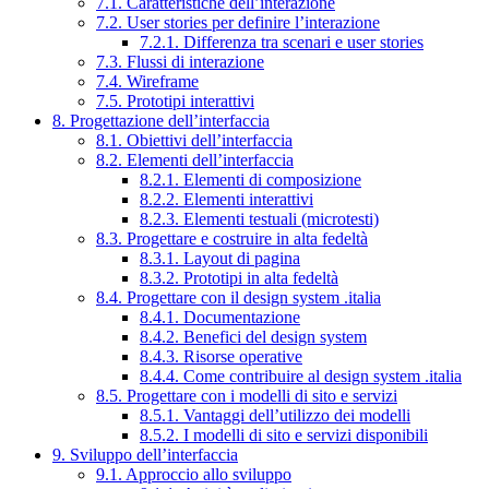
7.1. Caratteristiche dell’interazione
7.2. User stories per definire l’interazione
7.2.1. Differenza tra scenari e user stories
7.3. Flussi di interazione
7.4. Wireframe
7.5. Prototipi interattivi
8. Progettazione dell’interfaccia
8.1. Obiettivi dell’interfaccia
8.2. Elementi dell’interfaccia
8.2.1. Elementi di composizione
8.2.2. Elementi interattivi
8.2.3. Elementi testuali (microtesti)
8.3. Progettare e costruire in alta fedeltà
8.3.1. Layout di pagina
8.3.2. Prototipi in alta fedeltà
8.4. Progettare con il design system .italia
8.4.1. Documentazione
8.4.2. Benefici del design system
8.4.3. Risorse operative
8.4.4. Come contribuire al design system .italia
8.5. Progettare con i modelli di sito e servizi
8.5.1. Vantaggi dell’utilizzo dei modelli
8.5.2. I modelli di sito e servizi disponibili
9. Sviluppo dell’interfaccia
9.1. Approccio allo sviluppo