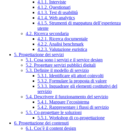
4.1.1. Interviste
4.1.2. Questionari
4.1.3. Test di usabilità
4.1.4. Web analytics
4.1.5. Strumenti di mappatura dell’esperienza
utente
4.2. Ricerca secondaria
4.2.1. Ricerca documentale
4.2.2. Analisi benchmark
4.2.3. Valutazione euristica
5. Progettazione dei servizi
5.1. Cosa sono i servizi e il service design
5.2. Progettare servizi pubblici digitali
5.3. Definire il modello di servizio
5.3.1. Identificare gli attori coinvolti
5.3.2. Formulare la proposta di valore
5.3.3. Inquadrare gli elementi costitutivi del
servizio
5.4. Descrivere il funzionamento del servizio
5.4.1. Mappare l’ecosistema
5.4.2. Rappresentare i flussi di servizio
5.5. Co-progettare le soluzioni
5.5.1. Workshop di co-progettazione
6. Progettazione dei contenuti
6.1. Cos’è il content design