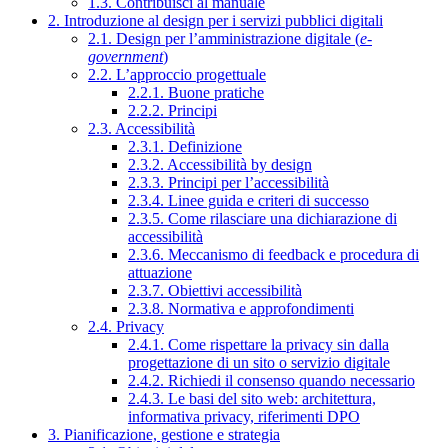
1.3. Contribuisci al manuale
2. Introduzione al design per i servizi pubblici digitali
2.1. Design per l’amministrazione digitale (
e-
government
)
2.2. L’approccio progettuale
2.2.1. Buone pratiche
2.2.2. Principi
2.3. Accessibilità
2.3.1. Definizione
2.3.2. Accessibilità by design
2.3.3. Principi per l’accessibilità
2.3.4. Linee guida e criteri di successo
2.3.5. Come rilasciare una dichiarazione di
accessibilità
2.3.6. Meccanismo di feedback e procedura di
attuazione
2.3.7. Obiettivi accessibilità
2.3.8. Normativa e approfondimenti
2.4. Privacy
2.4.1. Come rispettare la privacy sin dalla
progettazione di un sito o servizio digitale
2.4.2. Richiedi il consenso quando necessario
2.4.3. Le basi del sito web: architettura,
informativa privacy, riferimenti DPO
3. Pianificazione, gestione e strategia