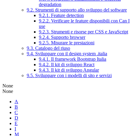
degradation
9.2. Strumenti di supporto allo sviluppo del software
9.2.1. Feature detection
9.2.2. Verificare le feature disponibili con Can I
use
9.2.3. Strumenti e risorse per CSS e JavaScript
9.2.4. Supporto browser
9.2.5. Misurare le prestazioni
9.3. Catalogo del riuso
9.4. Sviluppare con il design system .italia
9.4.1. Il framework Bootstrap Italia
9.4.2. Il kit di sviluppo React
9.4.3. Il kit di sviluppo Angular
9.5. Sviluppare con i modelli di sito e servizi
None
None
A
B
C
D
E
I
M