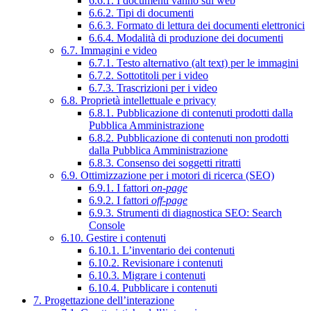
6.6.1. I documenti vanno sul web
6.6.2. Tipi di documenti
6.6.3. Formato di lettura dei documenti elettronici
6.6.4. Modalità di produzione dei documenti
6.7. Immagini e video
6.7.1. Testo alternativo (alt text) per le immagini
6.7.2. Sottotitoli per i video
6.7.3. Trascrizioni per i video
6.8. Proprietà intellettuale e privacy
6.8.1. Pubblicazione di contenuti prodotti dalla
Pubblica Amministrazione
6.8.2. Pubblicazione di contenuti non prodotti
dalla Pubblica Amministrazione
6.8.3. Consenso dei soggetti ritratti
6.9. Ottimizzazione per i motori di ricerca (SEO)
6.9.1. I fattori
on-page
6.9.2. I fattori
off-page
6.9.3. Strumenti di diagnostica SEO: Search
Console
6.10. Gestire i contenuti
6.10.1. L’inventario dei contenuti
6.10.2. Revisionare i contenuti
6.10.3. Migrare i contenuti
6.10.4. Pubblicare i contenuti
7. Progettazione dell’interazione