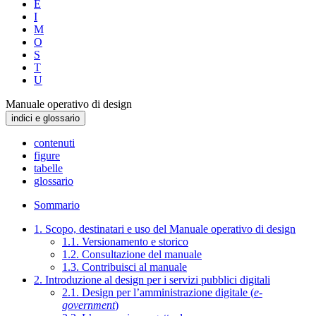
E
I
M
O
S
T
U
Manuale operativo di design
indici e glossario
contenuti
figure
tabelle
glossario
Sommario
1. Scopo, destinatari e uso del Manuale operativo di design
1.1. Versionamento e storico
1.2. Consultazione del manuale
1.3. Contribuisci al manuale
2. Introduzione al design per i servizi pubblici digitali
2.1. Design per l’amministrazione digitale (
e-
government
)