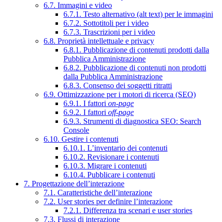
6.7. Immagini e video
6.7.1. Testo alternativo (alt text) per le immagini
6.7.2. Sottotitoli per i video
6.7.3. Trascrizioni per i video
6.8. Proprietà intellettuale e privacy
6.8.1. Pubblicazione di contenuti prodotti dalla
Pubblica Amministrazione
6.8.2. Pubblicazione di contenuti non prodotti
dalla Pubblica Amministrazione
6.8.3. Consenso dei soggetti ritratti
6.9. Ottimizzazione per i motori di ricerca (SEO)
6.9.1. I fattori
on-page
6.9.2. I fattori
off-page
6.9.3. Strumenti di diagnostica SEO: Search
Console
6.10. Gestire i contenuti
6.10.1. L’inventario dei contenuti
6.10.2. Revisionare i contenuti
6.10.3. Migrare i contenuti
6.10.4. Pubblicare i contenuti
7. Progettazione dell’interazione
7.1. Caratteristiche dell’interazione
7.2. User stories per definire l’interazione
7.2.1. Differenza tra scenari e user stories
7.3. Flussi di interazione