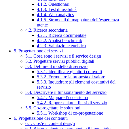
4.1.2. Questionari
4.1.3. Test di usabilità
4.1.4. Web analytics
4.1.5. Strumenti di mappatura dell’esperienza
utente
4.2. Ricerca secondaria
4.2.1. Ricerca documentale
4.2.2. Analisi benchmark
4.2.3. Valutazione euristica
5. Progettazione dei servizi
5.1. Cosa sono i servizi e il service design
5.2. Progettare servizi pubblici digitali
5.3. Definire il modello di servizio
5.3.1. Identificare gli attori coinvolti
5.3.2. Formulare la proposta di valore
5.3.3. Inquadrare gli elementi costitutivi del
servizio
5.4. Descrivere il funzionamento del servizio
5.4.1. Mappare l’ecosistema
5.4.2. Rappresentare i flussi di servizio
5.5. Co-progettare le soluzioni
5.5.1. Workshop di co-progettazione
6. Progettazione dei contenuti
6.1. Cos’è il content design
6.2. Ricerca utente sui contenuti e il linguaggio