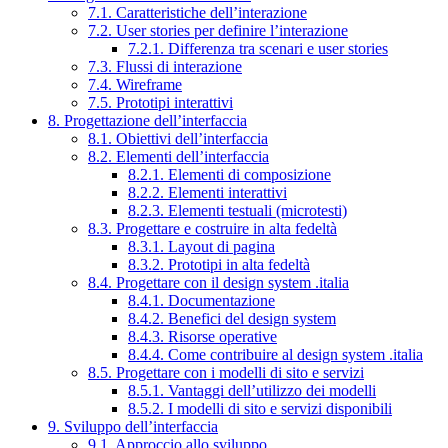
7.1. Caratteristiche dell’interazione
7.2. User stories per definire l’interazione
7.2.1. Differenza tra scenari e user stories
7.3. Flussi di interazione
7.4. Wireframe
7.5. Prototipi interattivi
8. Progettazione dell’interfaccia
8.1. Obiettivi dell’interfaccia
8.2. Elementi dell’interfaccia
8.2.1. Elementi di composizione
8.2.2. Elementi interattivi
8.2.3. Elementi testuali (microtesti)
8.3. Progettare e costruire in alta fedeltà
8.3.1. Layout di pagina
8.3.2. Prototipi in alta fedeltà
8.4. Progettare con il design system .italia
8.4.1. Documentazione
8.4.2. Benefici del design system
8.4.3. Risorse operative
8.4.4. Come contribuire al design system .italia
8.5. Progettare con i modelli di sito e servizi
8.5.1. Vantaggi dell’utilizzo dei modelli
8.5.2. I modelli di sito e servizi disponibili
9. Sviluppo dell’interfaccia
9.1. Approccio allo sviluppo