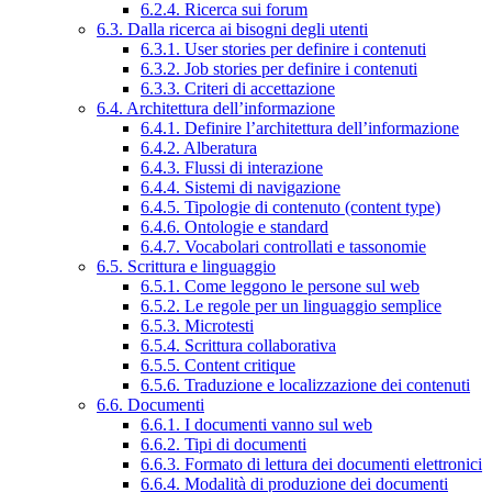
6.2.4. Ricerca sui forum
6.3. Dalla ricerca ai bisogni degli utenti
6.3.1. User stories per definire i contenuti
6.3.2. Job stories per definire i contenuti
6.3.3. Criteri di accettazione
6.4. Architettura dell’informazione
6.4.1. Definire l’architettura dell’informazione
6.4.2. Alberatura
6.4.3. Flussi di interazione
6.4.4. Sistemi di navigazione
6.4.5. Tipologie di contenuto (content type)
6.4.6. Ontologie e standard
6.4.7. Vocabolari controllati e tassonomie
6.5. Scrittura e linguaggio
6.5.1. Come leggono le persone sul web
6.5.2. Le regole per un linguaggio semplice
6.5.3. Microtesti
6.5.4. Scrittura collaborativa
6.5.5. Content critique
6.5.6. Traduzione e localizzazione dei contenuti
6.6. Documenti
6.6.1. I documenti vanno sul web
6.6.2. Tipi di documenti
6.6.3. Formato di lettura dei documenti elettronici
6.6.4. Modalità di produzione dei documenti