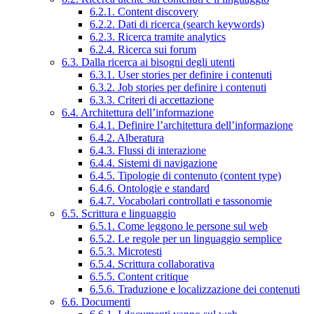
6.2.1. Content discovery
6.2.2. Dati di ricerca (search keywords)
6.2.3. Ricerca tramite analytics
6.2.4. Ricerca sui forum
6.3. Dalla ricerca ai bisogni degli utenti
6.3.1. User stories per definire i contenuti
6.3.2. Job stories per definire i contenuti
6.3.3. Criteri di accettazione
6.4. Architettura dell’informazione
6.4.1. Definire l’architettura dell’informazione
6.4.2. Alberatura
6.4.3. Flussi di interazione
6.4.4. Sistemi di navigazione
6.4.5. Tipologie di contenuto (content type)
6.4.6. Ontologie e standard
6.4.7. Vocabolari controllati e tassonomie
6.5. Scrittura e linguaggio
6.5.1. Come leggono le persone sul web
6.5.2. Le regole per un linguaggio semplice
6.5.3. Microtesti
6.5.4. Scrittura collaborativa
6.5.5. Content critique
6.5.6. Traduzione e localizzazione dei contenuti
6.6. Documenti