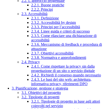
2.2. L’approccio progettuale
2.2.1. Buone pratiche
2.2.2. Principi
2.3. Accessibilità
2.3.1. Definizione
2.3.2. Accessibilità by design
2.3.3. Principi per l’accessibilità
2.3.4. Linee guida e criteri di successo
2.3.5. Come rilasciare una dichiarazione di
accessibilità
2.3.6. Meccanismo di feedback e procedura di
attuazione
2.3.7. Obiettivi accessibilità
2.3.8. Normativa e approfondimenti
2.4. Privacy
2.4.1. Come rispettare la privacy sin dalla
progettazione di un sito o servizio digitale
2.4.2. Richiedi il consenso quando necessario
2.4.3. Le basi del sito web: architettura,
informativa privacy, riferimenti DPO
3. Pianificazione, gestione e strategia
3.1. Obiettivi del progetto
3.2. Tipologie di progetti
3.2.1. Tipologie di progetto in base agli attori
coinvolti nel servizio