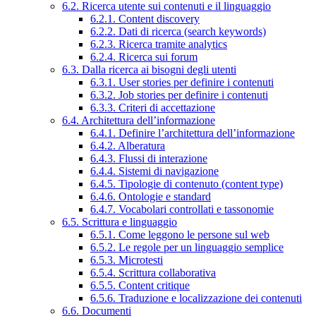
6.2. Ricerca utente sui contenuti e il linguaggio
6.2.1. Content discovery
6.2.2. Dati di ricerca (search keywords)
6.2.3. Ricerca tramite analytics
6.2.4. Ricerca sui forum
6.3. Dalla ricerca ai bisogni degli utenti
6.3.1. User stories per definire i contenuti
6.3.2. Job stories per definire i contenuti
6.3.3. Criteri di accettazione
6.4. Architettura dell’informazione
6.4.1. Definire l’architettura dell’informazione
6.4.2. Alberatura
6.4.3. Flussi di interazione
6.4.4. Sistemi di navigazione
6.4.5. Tipologie di contenuto (content type)
6.4.6. Ontologie e standard
6.4.7. Vocabolari controllati e tassonomie
6.5. Scrittura e linguaggio
6.5.1. Come leggono le persone sul web
6.5.2. Le regole per un linguaggio semplice
6.5.3. Microtesti
6.5.4. Scrittura collaborativa
6.5.5. Content critique
6.5.6. Traduzione e localizzazione dei contenuti
6.6. Documenti