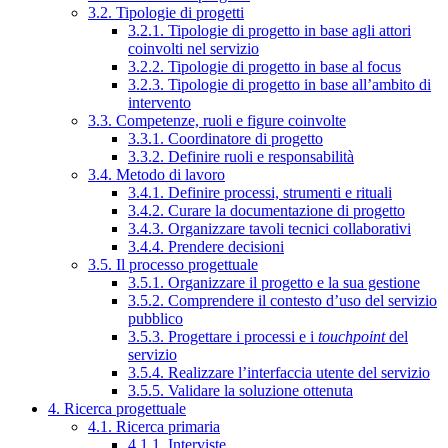
3.2. Tipologie di progetti
3.2.1. Tipologie di progetto in base agli attori
coinvolti nel servizio
3.2.2. Tipologie di progetto in base al focus
3.2.3. Tipologie di progetto in base all’ambito di
intervento
3.3. Competenze, ruoli e figure coinvolte
3.3.1. Coordinatore di progetto
3.3.2. Definire ruoli e responsabilità
3.4. Metodo di lavoro
3.4.1. Definire processi, strumenti e rituali
3.4.2. Curare la documentazione di progetto
3.4.3. Organizzare tavoli tecnici collaborativi
3.4.4. Prendere decisioni
3.5. Il processo progettuale
3.5.1. Organizzare il progetto e la sua gestione
3.5.2. Comprendere il contesto d’uso del servizio
pubblico
3.5.3. Progettare i processi e i
touchpoint
del
servizio
3.5.4. Realizzare l’interfaccia utente del servizio
3.5.5. Validare la soluzione ottenuta
4. Ricerca progettuale
4.1. Ricerca primaria
4.1.1. Interviste