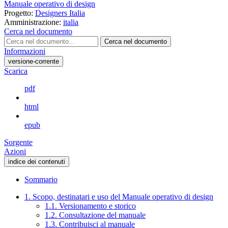
Manuale operativo di design
Progetto:
Designers Italia
Amministrazione:
italia
Cerca nel documento
Cerca nel documento
Informazioni
versione-corrente
Scarica
pdf
html
epub
Sorgente
Azioni
indice dei contenuti
Sommario
1. Scopo, destinatari e uso del Manuale operativo di design
1.1. Versionamento e storico
1.2. Consultazione del manuale
1.3. Contribuisci al manuale