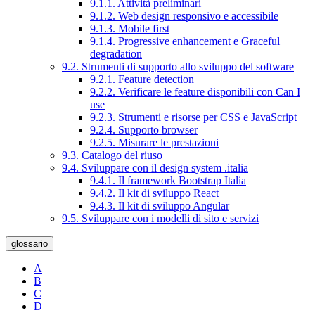
9.1.1. Attività preliminari
9.1.2. Web design responsivo e accessibile
9.1.3. Mobile first
9.1.4. Progressive enhancement e Graceful
degradation
9.2. Strumenti di supporto allo sviluppo del software
9.2.1. Feature detection
9.2.2. Verificare le feature disponibili con Can I
use
9.2.3. Strumenti e risorse per CSS e JavaScript
9.2.4. Supporto browser
9.2.5. Misurare le prestazioni
9.3. Catalogo del riuso
9.4. Sviluppare con il design system .italia
9.4.1. Il framework Bootstrap Italia
9.4.2. Il kit di sviluppo React
9.4.3. Il kit di sviluppo Angular
9.5. Sviluppare con i modelli di sito e servizi
glossario
A
B
C
D