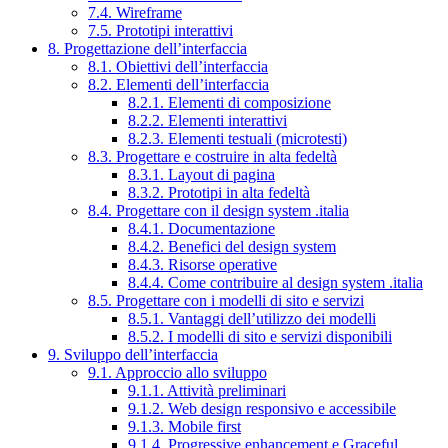
7.4. Wireframe
7.5. Prototipi interattivi
8. Progettazione dell’interfaccia
8.1. Obiettivi dell’interfaccia
8.2. Elementi dell’interfaccia
8.2.1. Elementi di composizione
8.2.2. Elementi interattivi
8.2.3. Elementi testuali (microtesti)
8.3. Progettare e costruire in alta fedeltà
8.3.1. Layout di pagina
8.3.2. Prototipi in alta fedeltà
8.4. Progettare con il design system .italia
8.4.1. Documentazione
8.4.2. Benefici del design system
8.4.3. Risorse operative
8.4.4. Come contribuire al design system .italia
8.5. Progettare con i modelli di sito e servizi
8.5.1. Vantaggi dell’utilizzo dei modelli
8.5.2. I modelli di sito e servizi disponibili
9. Sviluppo dell’interfaccia
9.1. Approccio allo sviluppo
9.1.1. Attività preliminari
9.1.2. Web design responsivo e accessibile
9.1.3. Mobile first
9.1.4. Progressive enhancement e Graceful