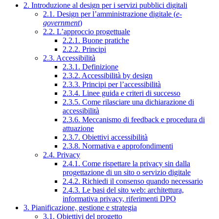
2. Introduzione al design per i servizi pubblici digitali
2.1. Design per l’amministrazione digitale (
e-
government
)
2.2. L’approccio progettuale
2.2.1. Buone pratiche
2.2.2. Principi
2.3. Accessibilità
2.3.1. Definizione
2.3.2. Accessibilità by design
2.3.3. Principi per l’accessibilità
2.3.4. Linee guida e criteri di successo
2.3.5. Come rilasciare una dichiarazione di
accessibilità
2.3.6. Meccanismo di feedback e procedura di
attuazione
2.3.7. Obiettivi accessibilità
2.3.8. Normativa e approfondimenti
2.4. Privacy
2.4.1. Come rispettare la privacy sin dalla
progettazione di un sito o servizio digitale
2.4.2. Richiedi il consenso quando necessario
2.4.3. Le basi del sito web: architettura,
informativa privacy, riferimenti DPO
3. Pianificazione, gestione e strategia
3.1. Obiettivi del progetto