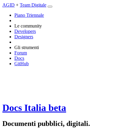
AGID
+
Team Digitale
Piano Triennale
Le community
Developers
Designers
Gli strumenti
Forum
Docs
GitHub
Docs Italia
beta
Documenti pubblici, digitali.