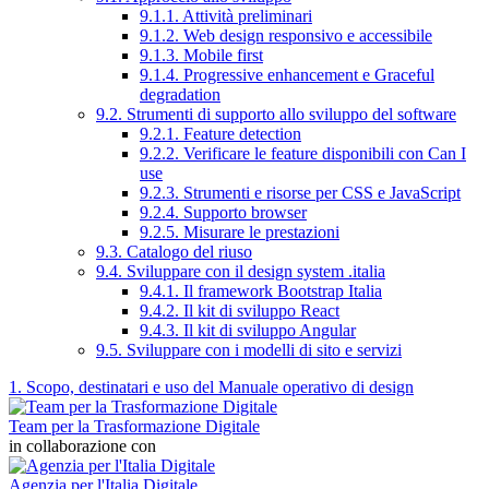
9.1.1. Attività preliminari
9.1.2. Web design responsivo e accessibile
9.1.3. Mobile first
9.1.4. Progressive enhancement e Graceful
degradation
9.2. Strumenti di supporto allo sviluppo del software
9.2.1. Feature detection
9.2.2. Verificare le feature disponibili con Can I
use
9.2.3. Strumenti e risorse per CSS e JavaScript
9.2.4. Supporto browser
9.2.5. Misurare le prestazioni
9.3. Catalogo del riuso
9.4. Sviluppare con il design system .italia
9.4.1. Il framework Bootstrap Italia
9.4.2. Il kit di sviluppo React
9.4.3. Il kit di sviluppo Angular
9.5. Sviluppare con i modelli di sito e servizi
1. Scopo, destinatari e uso del Manuale operativo di design
Team per la Trasformazione Digitale
in collaborazione con
Agenzia per l'Italia Digitale