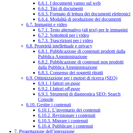
6.6.1. I documenti vanno sul web
6.6.2. Tipi di documenti
6.6.3. Formato di lettura dei documenti elettronici
6.6.4. Modalità di produzione dei documenti
6.7. Immagini e video
6.7.1. Testo alternativo (alt text) per le immagini
6.7.2. Sottotitoli per i video
6.7.3. Trascrizioni per i video
6.8. Proprietà intellettuale e privacy
6.8.1. Pubblicazione di contenuti prodotti dalla
Pubblica Amministrazione
6.8.2. Pubblicazione di contenuti non prodotti
dalla Pubblica Amministrazione
6.8.3. Consenso dei soggetti ritratti
6.9. Ottimizzazione per i motori di ricerca (SEO)
6.9.1. I fattori
on-page
6.9.2. I fattori
off-page
6.9.3. Strumenti di diagnostica SEO: Search
Console
6.10. Gestire i contenuti
6.10.1. L’inventario dei contenuti
6.10.2. Revisionare i contenuti
6.10.3. Migrare i contenuti
6.10.4. Pubblicare i contenuti
7. Progettazione dell’interazione