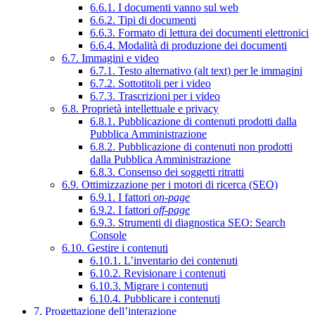
6.6.1. I documenti vanno sul web
6.6.2. Tipi di documenti
6.6.3. Formato di lettura dei documenti elettronici
6.6.4. Modalità di produzione dei documenti
6.7. Immagini e video
6.7.1. Testo alternativo (alt text) per le immagini
6.7.2. Sottotitoli per i video
6.7.3. Trascrizioni per i video
6.8. Proprietà intellettuale e privacy
6.8.1. Pubblicazione di contenuti prodotti dalla
Pubblica Amministrazione
6.8.2. Pubblicazione di contenuti non prodotti
dalla Pubblica Amministrazione
6.8.3. Consenso dei soggetti ritratti
6.9. Ottimizzazione per i motori di ricerca (SEO)
6.9.1. I fattori
on-page
6.9.2. I fattori
off-page
6.9.3. Strumenti di diagnostica SEO: Search
Console
6.10. Gestire i contenuti
6.10.1. L’inventario dei contenuti
6.10.2. Revisionare i contenuti
6.10.3. Migrare i contenuti
6.10.4. Pubblicare i contenuti
7. Progettazione dell’interazione