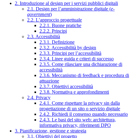
2. Introduzione al design per i servizi pubblici digitali
2.1. Design per l’amministrazione digitale (
e-
government
)
2.2. L’approccio progettuale
2.2.1. Buone pratiche
2.2.2. Principi
2.3. Accessibilità
2.3.1. Definizione
2.3.2. Accessibilità by design
2.3.3. Principi per l’accessibilità
2.3.4. Linee guida e criteri di successo
2.3.5. Come rilasciare una dichiarazione di
accessibilità
2.3.6. Meccanismo di feedback e procedura di
attuazione
2.3.7. Obiettivi accessibilità
2.3.8. Normativa e approfondimenti
2.4. Privacy
2.4.1. Come rispettare la privacy sin dalla
progettazione di un sito o servizio digitale
2.4.2. Richiedi il consenso quando necessario
2.4.3. Le basi del sito web: architettura,
informativa privacy, riferimenti DPO
3. Pianificazione, gestione e strategia
3.1. Obiettivi del progetto