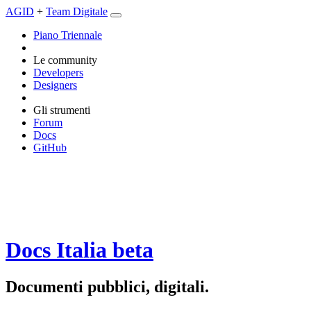
AGID
+
Team Digitale
Piano Triennale
Le community
Developers
Designers
Gli strumenti
Forum
Docs
GitHub
Docs Italia
beta
Documenti pubblici, digitali.