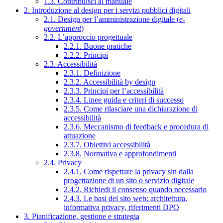
1.3. Contribuisci al manuale
2. Introduzione al design per i servizi pubblici digitali
2.1. Design per l’amministrazione digitale (
e-
government
)
2.2. L’approccio progettuale
2.2.1. Buone pratiche
2.2.2. Principi
2.3. Accessibilità
2.3.1. Definizione
2.3.2. Accessibilità by design
2.3.3. Principi per l’accessibilità
2.3.4. Linee guida e criteri di successo
2.3.5. Come rilasciare una dichiarazione di
accessibilità
2.3.6. Meccanismo di feedback e procedura di
attuazione
2.3.7. Obiettivi accessibilità
2.3.8. Normativa e approfondimenti
2.4. Privacy
2.4.1. Come rispettare la privacy sin dalla
progettazione di un sito o servizio digitale
2.4.2. Richiedi il consenso quando necessario
2.4.3. Le basi del sito web: architettura,
informativa privacy, riferimenti DPO
3. Pianificazione, gestione e strategia