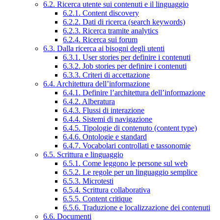
6.2. Ricerca utente sui contenuti e il linguaggio
6.2.1. Content discovery
6.2.2. Dati di ricerca (search keywords)
6.2.3. Ricerca tramite analytics
6.2.4. Ricerca sui forum
6.3. Dalla ricerca ai bisogni degli utenti
6.3.1. User stories per definire i contenuti
6.3.2. Job stories per definire i contenuti
6.3.3. Criteri di accettazione
6.4. Architettura dell’informazione
6.4.1. Definire l’architettura dell’informazione
6.4.2. Alberatura
6.4.3. Flussi di interazione
6.4.4. Sistemi di navigazione
6.4.5. Tipologie di contenuto (content type)
6.4.6. Ontologie e standard
6.4.7. Vocabolari controllati e tassonomie
6.5. Scrittura e linguaggio
6.5.1. Come leggono le persone sul web
6.5.2. Le regole per un linguaggio semplice
6.5.3. Microtesti
6.5.4. Scrittura collaborativa
6.5.5. Content critique
6.5.6. Traduzione e localizzazione dei contenuti
6.6. Documenti