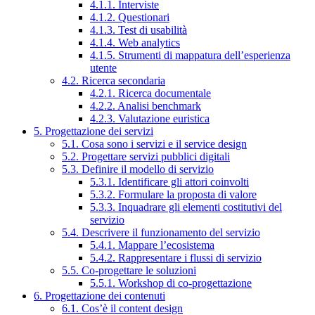
4.1.1. Interviste
4.1.2. Questionari
4.1.3. Test di usabilità
4.1.4. Web analytics
4.1.5. Strumenti di mappatura dell’esperienza
utente
4.2. Ricerca secondaria
4.2.1. Ricerca documentale
4.2.2. Analisi benchmark
4.2.3. Valutazione euristica
5. Progettazione dei servizi
5.1. Cosa sono i servizi e il service design
5.2. Progettare servizi pubblici digitali
5.3. Definire il modello di servizio
5.3.1. Identificare gli attori coinvolti
5.3.2. Formulare la proposta di valore
5.3.3. Inquadrare gli elementi costitutivi del
servizio
5.4. Descrivere il funzionamento del servizio
5.4.1. Mappare l’ecosistema
5.4.2. Rappresentare i flussi di servizio
5.5. Co-progettare le soluzioni
5.5.1. Workshop di co-progettazione
6. Progettazione dei contenuti
6.1. Cos’è il content design