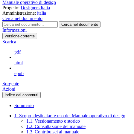
Manuale operativo di design
Progetto:
Designers Italia
Amministrazione:
italia
Cerca nel documento
Cerca nel documento
Informazioni
versione-corrente
Scarica
pdf
html
epub
Sorgente
Azioni
indice dei contenuti
Sommario
1. Scopo, destinatari e uso del Manuale operativo di design
1.1. Versionamento e storico
1.2. Consultazione del manuale
1.3. Contribuisci al manuale