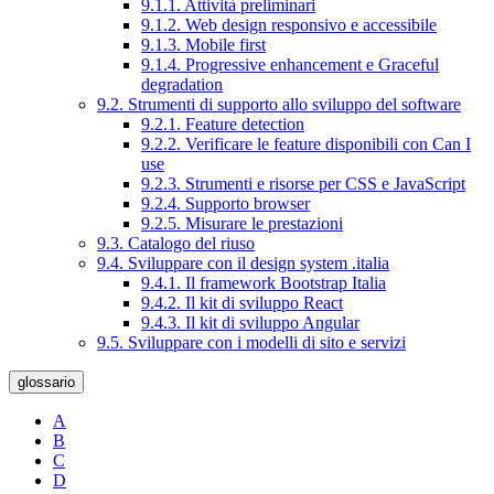
9.1.1. Attività preliminari
9.1.2. Web design responsivo e accessibile
9.1.3. Mobile first
9.1.4. Progressive enhancement e Graceful
degradation
9.2. Strumenti di supporto allo sviluppo del software
9.2.1. Feature detection
9.2.2. Verificare le feature disponibili con Can I
use
9.2.3. Strumenti e risorse per CSS e JavaScript
9.2.4. Supporto browser
9.2.5. Misurare le prestazioni
9.3. Catalogo del riuso
9.4. Sviluppare con il design system .italia
9.4.1. Il framework Bootstrap Italia
9.4.2. Il kit di sviluppo React
9.4.3. Il kit di sviluppo Angular
9.5. Sviluppare con i modelli di sito e servizi
glossario
A
B
C
D