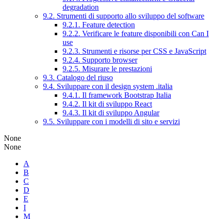
degradation
9.2. Strumenti di supporto allo sviluppo del software
9.2.1. Feature detection
9.2.2. Verificare le feature disponibili con Can I
use
9.2.3. Strumenti e risorse per CSS e JavaScript
9.2.4. Supporto browser
9.2.5. Misurare le prestazioni
9.3. Catalogo del riuso
9.4. Sviluppare con il design system .italia
9.4.1. Il framework Bootstrap Italia
9.4.2. Il kit di sviluppo React
9.4.3. Il kit di sviluppo Angular
9.5. Sviluppare con i modelli di sito e servizi
None
None
A
B
C
D
E
I
M