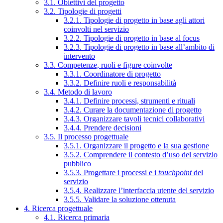
3.1. Obiettivi del progetto
3.2. Tipologie di progetti
3.2.1. Tipologie di progetto in base agli attori
coinvolti nel servizio
3.2.2. Tipologie di progetto in base al focus
3.2.3. Tipologie di progetto in base all’ambito di
intervento
3.3. Competenze, ruoli e figure coinvolte
3.3.1. Coordinatore di progetto
3.3.2. Definire ruoli e responsabilità
3.4. Metodo di lavoro
3.4.1. Definire processi, strumenti e rituali
3.4.2. Curare la documentazione di progetto
3.4.3. Organizzare tavoli tecnici collaborativi
3.4.4. Prendere decisioni
3.5. Il processo progettuale
3.5.1. Organizzare il progetto e la sua gestione
3.5.2. Comprendere il contesto d’uso del servizio
pubblico
3.5.3. Progettare i processi e i
touchpoint
del
servizio
3.5.4. Realizzare l’interfaccia utente del servizio
3.5.5. Validare la soluzione ottenuta
4. Ricerca progettuale
4.1. Ricerca primaria