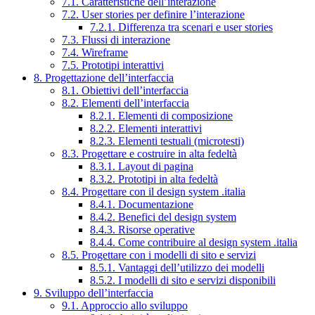
7.1. Caratteristiche dell’interazione
7.2. User stories per definire l’interazione
7.2.1. Differenza tra scenari e user stories
7.3. Flussi di interazione
7.4. Wireframe
7.5. Prototipi interattivi
8. Progettazione dell’interfaccia
8.1. Obiettivi dell’interfaccia
8.2. Elementi dell’interfaccia
8.2.1. Elementi di composizione
8.2.2. Elementi interattivi
8.2.3. Elementi testuali (microtesti)
8.3. Progettare e costruire in alta fedeltà
8.3.1. Layout di pagina
8.3.2. Prototipi in alta fedeltà
8.4. Progettare con il design system .italia
8.4.1. Documentazione
8.4.2. Benefici del design system
8.4.3. Risorse operative
8.4.4. Come contribuire al design system .italia
8.5. Progettare con i modelli di sito e servizi
8.5.1. Vantaggi dell’utilizzo dei modelli
8.5.2. I modelli di sito e servizi disponibili
9. Sviluppo dell’interfaccia
9.1. Approccio allo sviluppo