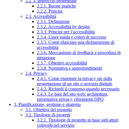
2.2. L’approccio progettuale
2.2.1. Buone pratiche
2.2.2. Principi
2.3. Accessibilità
2.3.1. Definizione
2.3.2. Accessibilità by design
2.3.3. Principi per l’accessibilità
2.3.4. Linee guida e criteri di successo
2.3.5. Come rilasciare una dichiarazione di
accessibilità
2.3.6. Meccanismo di feedback e procedura di
attuazione
2.3.7. Obiettivi accessibilità
2.3.8. Normativa e approfondimenti
2.4. Privacy
2.4.1. Come rispettare la privacy sin dalla
progettazione di un sito o servizio digitale
2.4.2. Richiedi il consenso quando necessario
2.4.3. Le basi del sito web: architettura,
informativa privacy, riferimenti DPO
3. Pianificazione, gestione e strategia
3.1. Obiettivi del progetto
3.2. Tipologie di progetti
3.2.1. Tipologie di progetto in base agli attori
coinvolti nel servizio