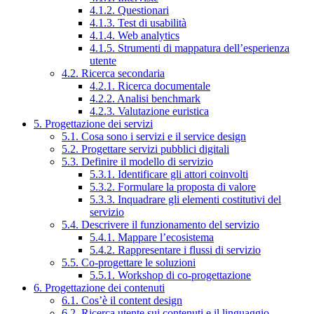
4.1.2. Questionari
4.1.3. Test di usabilità
4.1.4. Web analytics
4.1.5. Strumenti di mappatura dell’esperienza
utente
4.2. Ricerca secondaria
4.2.1. Ricerca documentale
4.2.2. Analisi benchmark
4.2.3. Valutazione euristica
5. Progettazione dei servizi
5.1. Cosa sono i servizi e il service design
5.2. Progettare servizi pubblici digitali
5.3. Definire il modello di servizio
5.3.1. Identificare gli attori coinvolti
5.3.2. Formulare la proposta di valore
5.3.3. Inquadrare gli elementi costitutivi del
servizio
5.4. Descrivere il funzionamento del servizio
5.4.1. Mappare l’ecosistema
5.4.2. Rappresentare i flussi di servizio
5.5. Co-progettare le soluzioni
5.5.1. Workshop di co-progettazione
6. Progettazione dei contenuti
6.1. Cos’è il content design
6.2. Ricerca utente sui contenuti e il linguaggio