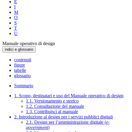
E
I
M
O
S
T
U
Manuale operativo di design
indici e glossario
contenuti
figure
tabelle
glossario
Sommario
1. Scopo, destinatari e uso del Manuale operativo di design
1.1. Versionamento e storico
1.2. Consultazione del manuale
1.3. Contribuisci al manuale
2. Introduzione al design per i servizi pubblici digitali
2.1. Design per l’amministrazione digitale (
e-
government
)