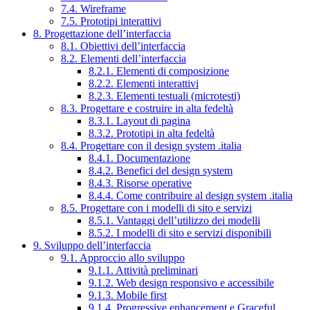
7.4. Wireframe
7.5. Prototipi interattivi
8. Progettazione dell’interfaccia
8.1. Obiettivi dell’interfaccia
8.2. Elementi dell’interfaccia
8.2.1. Elementi di composizione
8.2.2. Elementi interattivi
8.2.3. Elementi testuali (microtesti)
8.3. Progettare e costruire in alta fedeltà
8.3.1. Layout di pagina
8.3.2. Prototipi in alta fedeltà
8.4. Progettare con il design system .italia
8.4.1. Documentazione
8.4.2. Benefici del design system
8.4.3. Risorse operative
8.4.4. Come contribuire al design system .italia
8.5. Progettare con i modelli di sito e servizi
8.5.1. Vantaggi dell’utilizzo dei modelli
8.5.2. I modelli di sito e servizi disponibili
9. Sviluppo dell’interfaccia
9.1. Approccio allo sviluppo
9.1.1. Attività preliminari
9.1.2. Web design responsivo e accessibile
9.1.3. Mobile first
9.1.4. Progressive enhancement e Graceful