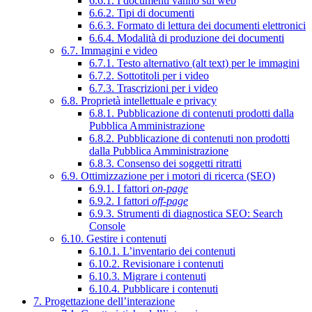
6.6.1. I documenti vanno sul web
6.6.2. Tipi di documenti
6.6.3. Formato di lettura dei documenti elettronici
6.6.4. Modalità di produzione dei documenti
6.7. Immagini e video
6.7.1. Testo alternativo (alt text) per le immagini
6.7.2. Sottotitoli per i video
6.7.3. Trascrizioni per i video
6.8. Proprietà intellettuale e privacy
6.8.1. Pubblicazione di contenuti prodotti dalla
Pubblica Amministrazione
6.8.2. Pubblicazione di contenuti non prodotti
dalla Pubblica Amministrazione
6.8.3. Consenso dei soggetti ritratti
6.9. Ottimizzazione per i motori di ricerca (SEO)
6.9.1. I fattori
on-page
6.9.2. I fattori
off-page
6.9.3. Strumenti di diagnostica SEO: Search
Console
6.10. Gestire i contenuti
6.10.1. L’inventario dei contenuti
6.10.2. Revisionare i contenuti
6.10.3. Migrare i contenuti
6.10.4. Pubblicare i contenuti
7. Progettazione dell’interazione