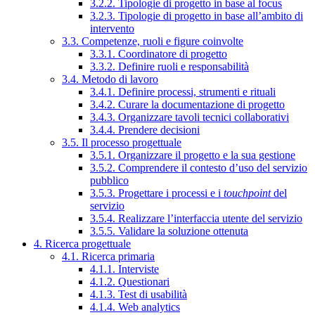
3.2.2. Tipologie di progetto in base al focus
3.2.3. Tipologie di progetto in base all’ambito di
intervento
3.3. Competenze, ruoli e figure coinvolte
3.3.1. Coordinatore di progetto
3.3.2. Definire ruoli e responsabilità
3.4. Metodo di lavoro
3.4.1. Definire processi, strumenti e rituali
3.4.2. Curare la documentazione di progetto
3.4.3. Organizzare tavoli tecnici collaborativi
3.4.4. Prendere decisioni
3.5. Il processo progettuale
3.5.1. Organizzare il progetto e la sua gestione
3.5.2. Comprendere il contesto d’uso del servizio
pubblico
3.5.3. Progettare i processi e i
touchpoint
del
servizio
3.5.4. Realizzare l’interfaccia utente del servizio
3.5.5. Validare la soluzione ottenuta
4. Ricerca progettuale
4.1. Ricerca primaria
4.1.1. Interviste
4.1.2. Questionari
4.1.3. Test di usabilità
4.1.4. Web analytics