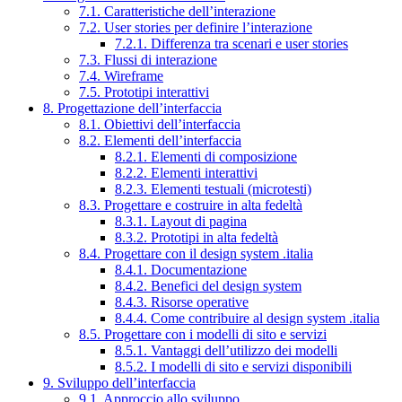
7.1. Caratteristiche dell’interazione
7.2. User stories per definire l’interazione
7.2.1. Differenza tra scenari e user stories
7.3. Flussi di interazione
7.4. Wireframe
7.5. Prototipi interattivi
8. Progettazione dell’interfaccia
8.1. Obiettivi dell’interfaccia
8.2. Elementi dell’interfaccia
8.2.1. Elementi di composizione
8.2.2. Elementi interattivi
8.2.3. Elementi testuali (microtesti)
8.3. Progettare e costruire in alta fedeltà
8.3.1. Layout di pagina
8.3.2. Prototipi in alta fedeltà
8.4. Progettare con il design system .italia
8.4.1. Documentazione
8.4.2. Benefici del design system
8.4.3. Risorse operative
8.4.4. Come contribuire al design system .italia
8.5. Progettare con i modelli di sito e servizi
8.5.1. Vantaggi dell’utilizzo dei modelli
8.5.2. I modelli di sito e servizi disponibili
9. Sviluppo dell’interfaccia
9.1. Approccio allo sviluppo