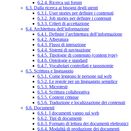
6.2.4. Ricerca sui forum
6.3. Dalla ricerca ai bisogni degli utenti
6.3.1. User stories per definire i contenuti
6.3.2. Job stories per definire i contenuti
6.3.3. Criteri di accettazione
6.4. Architettura dell’informazione
6.4.1. Definire l’architettura dell’informazione
6.4.2. Alberatura
6.4.3. Flussi di interazione
6.4.4. Sistemi di navigazione
6.4.5. Tipologie di contenuto (content type)
6.4.6. Ontologie e standard
6.4.7. Vocabolari controllati e tassonomie
6.5. Scrittura e linguaggio
6.5.1. Come leggono le persone sul web
6.5.2. Le regole per un linguaggio semplice
6.5.3. Microtesti
6.5.4. Scrittura collaborativa
6.5.5. Content critique
6.5.6. Traduzione e localizzazione dei contenuti
6.6. Documenti
6.6.1. I documenti vanno sul web
6.6.2. Tipi di documenti
6.6.3. Formato di lettura dei documenti elettronici
6.6.4. Modalità di produzione dei documenti