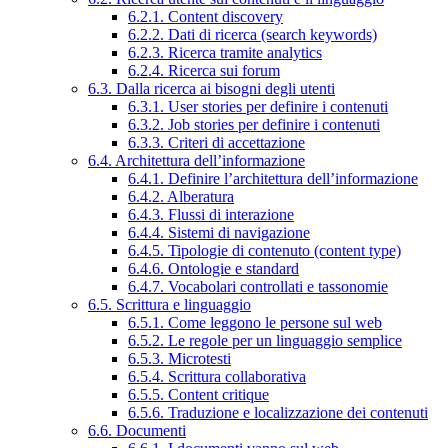
6.2.1. Content discovery
6.2.2. Dati di ricerca (search keywords)
6.2.3. Ricerca tramite analytics
6.2.4. Ricerca sui forum
6.3. Dalla ricerca ai bisogni degli utenti
6.3.1. User stories per definire i contenuti
6.3.2. Job stories per definire i contenuti
6.3.3. Criteri di accettazione
6.4. Architettura dell’informazione
6.4.1. Definire l’architettura dell’informazione
6.4.2. Alberatura
6.4.3. Flussi di interazione
6.4.4. Sistemi di navigazione
6.4.5. Tipologie di contenuto (content type)
6.4.6. Ontologie e standard
6.4.7. Vocabolari controllati e tassonomie
6.5. Scrittura e linguaggio
6.5.1. Come leggono le persone sul web
6.5.2. Le regole per un linguaggio semplice
6.5.3. Microtesti
6.5.4. Scrittura collaborativa
6.5.5. Content critique
6.5.6. Traduzione e localizzazione dei contenuti
6.6. Documenti