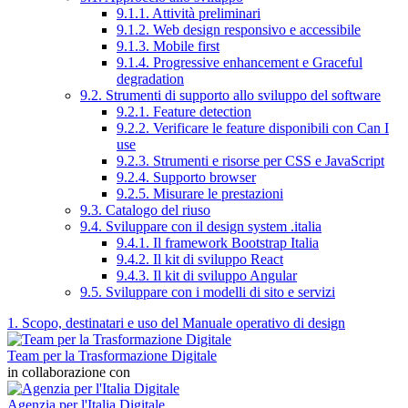
9.1.1. Attività preliminari
9.1.2. Web design responsivo e accessibile
9.1.3. Mobile first
9.1.4. Progressive enhancement e Graceful
degradation
9.2. Strumenti di supporto allo sviluppo del software
9.2.1. Feature detection
9.2.2. Verificare le feature disponibili con Can I
use
9.2.3. Strumenti e risorse per CSS e JavaScript
9.2.4. Supporto browser
9.2.5. Misurare le prestazioni
9.3. Catalogo del riuso
9.4. Sviluppare con il design system .italia
9.4.1. Il framework Bootstrap Italia
9.4.2. Il kit di sviluppo React
9.4.3. Il kit di sviluppo Angular
9.5. Sviluppare con i modelli di sito e servizi
1. Scopo, destinatari e uso del Manuale operativo di design
Team per la Trasformazione Digitale
in collaborazione con
Agenzia per l'Italia Digitale