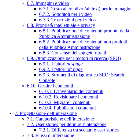
6.7. Immagini e video
6.7.1. Testo alternativo (alt text) per le immagini
6.7.2. Sottotitoli per i video
6.7.3. Trascrizioni per i video
6.8. Proprietà intellettuale e privacy
6.8.1. Pubblicazione di contenuti prodotti dalla
Pubblica Amministrazione
6.8.2. Pubblicazione di contenuti non prodotti
dalla Pubblica Amministrazione
6.8.3. Consenso dei soggetti ritratti
6.9. Ottimizzazione per i motori di ricerca (SEO)
6.9.1. I fattori
on-page
6.9.2. I fattori
off-page
6.9.3. Strumenti di diagnostica SEO: Search
Console
6.10. Gestire i contenuti
6.10.1. L’inventario dei contenuti
6.10.2. Revisionare i contenuti
6.10.3. Migrare i contenuti
6.10.4. Pubblicare i contenuti
7. Progettazione dell’interazione
7.1. Caratteristiche dell’interazione
7.2. User stories per definire l’interazione
7.2.1. Differenza tra scenari e user stories
7.3. Flussi di interazione