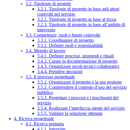
3.2. Tipologie di progetti
3.2.1. Tipologie di progetto in base agli attori
coinvolti nel servizio
3.2.2. Tipologie di progetto in base al focus
3.2.3. Tipologie di progetto in base all’ambito di
intervento
3.3. Competenze, ruoli e figure coinvolte
3.3.1. Coordinatore di progetto
3.3.2. Definire ruoli e responsabilità
3.4. Metodo di lavoro
3.4.1. Definire processi, strumenti e rituali
3.4.2. Curare la documentazione di progetto
3.4.3. Organizzare tavoli tecnici collaborativi
3.4.4. Prendere decisioni
3.5. Il processo progettuale
3.5.1. Organizzare il progetto e la sua gestione
3.5.2. Comprendere il contesto d’uso del servizio
pubblico
3.5.3. Progettare i processi e i
touchpoint
del
servizio
3.5.4. Realizzare l’interfaccia utente del servizio
3.5.5. Validare la soluzione ottenuta
4. Ricerca progettuale
4.1. Ricerca primaria
4.1.1. Interviste