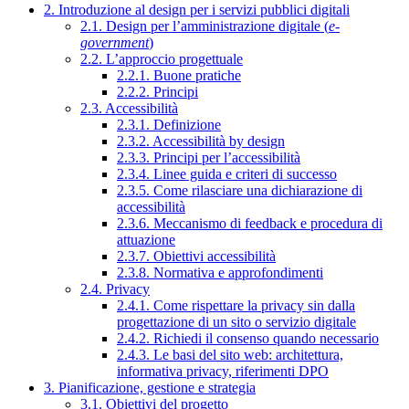
2. Introduzione al design per i servizi pubblici digitali
2.1. Design per l’amministrazione digitale (
e-
government
)
2.2. L’approccio progettuale
2.2.1. Buone pratiche
2.2.2. Principi
2.3. Accessibilità
2.3.1. Definizione
2.3.2. Accessibilità by design
2.3.3. Principi per l’accessibilità
2.3.4. Linee guida e criteri di successo
2.3.5. Come rilasciare una dichiarazione di
accessibilità
2.3.6. Meccanismo di feedback e procedura di
attuazione
2.3.7. Obiettivi accessibilità
2.3.8. Normativa e approfondimenti
2.4. Privacy
2.4.1. Come rispettare la privacy sin dalla
progettazione di un sito o servizio digitale
2.4.2. Richiedi il consenso quando necessario
2.4.3. Le basi del sito web: architettura,
informativa privacy, riferimenti DPO
3. Pianificazione, gestione e strategia
3.1. Obiettivi del progetto