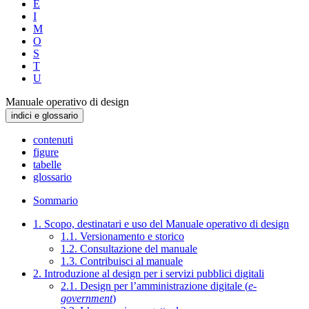
E
I
M
O
S
T
U
Manuale operativo di design
indici e glossario
contenuti
figure
tabelle
glossario
Sommario
1. Scopo, destinatari e uso del Manuale operativo di design
1.1. Versionamento e storico
1.2. Consultazione del manuale
1.3. Contribuisci al manuale
2. Introduzione al design per i servizi pubblici digitali
2.1. Design per l’amministrazione digitale (
e-
government
)