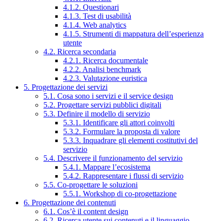
4.1.2. Questionari
4.1.3. Test di usabilità
4.1.4. Web analytics
4.1.5. Strumenti di mappatura dell’esperienza
utente
4.2. Ricerca secondaria
4.2.1. Ricerca documentale
4.2.2. Analisi benchmark
4.2.3. Valutazione euristica
5. Progettazione dei servizi
5.1. Cosa sono i servizi e il service design
5.2. Progettare servizi pubblici digitali
5.3. Definire il modello di servizio
5.3.1. Identificare gli attori coinvolti
5.3.2. Formulare la proposta di valore
5.3.3. Inquadrare gli elementi costitutivi del
servizio
5.4. Descrivere il funzionamento del servizio
5.4.1. Mappare l’ecosistema
5.4.2. Rappresentare i flussi di servizio
5.5. Co-progettare le soluzioni
5.5.1. Workshop di co-progettazione
6. Progettazione dei contenuti
6.1. Cos’è il content design
6.2. Ricerca utente sui contenuti e il linguaggio