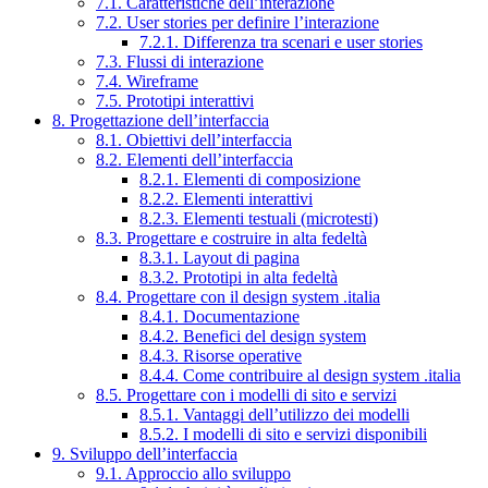
7.1. Caratteristiche dell’interazione
7.2. User stories per definire l’interazione
7.2.1. Differenza tra scenari e user stories
7.3. Flussi di interazione
7.4. Wireframe
7.5. Prototipi interattivi
8. Progettazione dell’interfaccia
8.1. Obiettivi dell’interfaccia
8.2. Elementi dell’interfaccia
8.2.1. Elementi di composizione
8.2.2. Elementi interattivi
8.2.3. Elementi testuali (microtesti)
8.3. Progettare e costruire in alta fedeltà
8.3.1. Layout di pagina
8.3.2. Prototipi in alta fedeltà
8.4. Progettare con il design system .italia
8.4.1. Documentazione
8.4.2. Benefici del design system
8.4.3. Risorse operative
8.4.4. Come contribuire al design system .italia
8.5. Progettare con i modelli di sito e servizi
8.5.1. Vantaggi dell’utilizzo dei modelli
8.5.2. I modelli di sito e servizi disponibili
9. Sviluppo dell’interfaccia
9.1. Approccio allo sviluppo