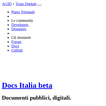
AGID
+
Team Digitale
Piano Triennale
Le community
Developers
Designers
Gli strumenti
Forum
Docs
GitHub
Docs Italia
beta
Documenti pubblici, digitali.