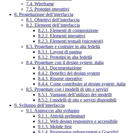
7.4. Wireframe
7.5. Prototipi interattivi
8. Progettazione dell’interfaccia
8.1. Obiettivi dell’interfaccia
8.2. Elementi dell’interfaccia
8.2.1. Elementi di composizione
8.2.2. Elementi interattivi
8.2.3. Elementi testuali (microtesti)
8.3. Progettare e costruire in alta fedeltà
8.3.1. Layout di pagina
8.3.2. Prototipi in alta fedeltà
8.4. Progettare con il design system .italia
8.4.1. Documentazione
8.4.2. Benefici del design system
8.4.3. Risorse operative
8.4.4. Come contribuire al design system .italia
8.5. Progettare con i modelli di sito e servizi
8.5.1. Vantaggi dell’utilizzo dei modelli
8.5.2. I modelli di sito e servizi disponibili
9. Sviluppo dell’interfaccia
9.1. Approccio allo sviluppo
9.1.1. Attività preliminari
9.1.2. Web design responsivo e accessibile
9.1.3. Mobile first
9.1.4. Progressive enhancement e Graceful