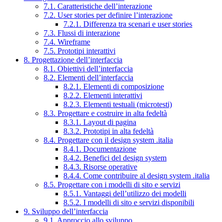
7.1. Caratteristiche dell’interazione
7.2. User stories per definire l’interazione
7.2.1. Differenza tra scenari e user stories
7.3. Flussi di interazione
7.4. Wireframe
7.5. Prototipi interattivi
8. Progettazione dell’interfaccia
8.1. Obiettivi dell’interfaccia
8.2. Elementi dell’interfaccia
8.2.1. Elementi di composizione
8.2.2. Elementi interattivi
8.2.3. Elementi testuali (microtesti)
8.3. Progettare e costruire in alta fedeltà
8.3.1. Layout di pagina
8.3.2. Prototipi in alta fedeltà
8.4. Progettare con il design system .italia
8.4.1. Documentazione
8.4.2. Benefici del design system
8.4.3. Risorse operative
8.4.4. Come contribuire al design system .italia
8.5. Progettare con i modelli di sito e servizi
8.5.1. Vantaggi dell’utilizzo dei modelli
8.5.2. I modelli di sito e servizi disponibili
9. Sviluppo dell’interfaccia
9.1. Approccio allo sviluppo