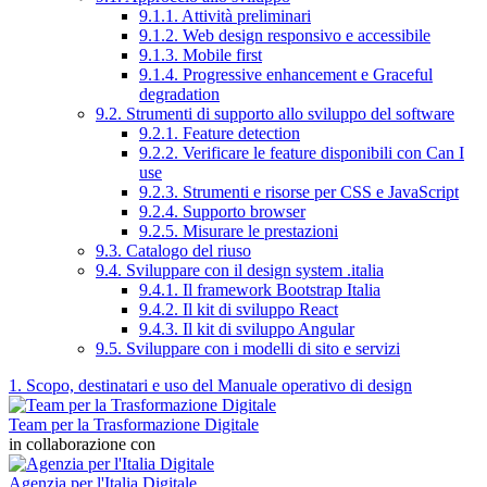
9.1.1. Attività preliminari
9.1.2. Web design responsivo e accessibile
9.1.3. Mobile first
9.1.4. Progressive enhancement e Graceful
degradation
9.2. Strumenti di supporto allo sviluppo del software
9.2.1. Feature detection
9.2.2. Verificare le feature disponibili con Can I
use
9.2.3. Strumenti e risorse per CSS e JavaScript
9.2.4. Supporto browser
9.2.5. Misurare le prestazioni
9.3. Catalogo del riuso
9.4. Sviluppare con il design system .italia
9.4.1. Il framework Bootstrap Italia
9.4.2. Il kit di sviluppo React
9.4.3. Il kit di sviluppo Angular
9.5. Sviluppare con i modelli di sito e servizi
1. Scopo, destinatari e uso del Manuale operativo di design
Team per la Trasformazione Digitale
in collaborazione con
Agenzia per l'Italia Digitale