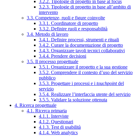
3.2.2. Tipologie di progetto in base al focus
3.2.3. Tipologie di progetto in base all’ambito di
intervento
3.3. Competenze, ruoli e figure coinvolte
3.3.1. Coordinatore di progetto
3.3.2. Definire ruoli e responsabilità
3.4. Metodo di lavoro
3.4.1. Definire processi, strumenti e rituali
3.4.2. Curare la documentazione di progetto
3.4.3. Organizzare tavoli tecnici collaborativi
3.4.4. Prendere decisioni
3.5. Il processo progettuale
3.5.1. Organizzare il progetto e la sua gestione
3.5.2. Comprendere il contesto d’uso del servizio
pubblico
3.5.3. Progettare i processi e i
touchpoint
del
servizio
3.5.4. Realizzare l’interfaccia utente del servizio
3.5.5. Validare la soluzione ottenuta
4. Ricerca progettuale
4.1. Ricerca primaria
4.1.1. Interviste
4.1.2. Questionari
4.1.3. Test di usabilità
4.1.4. Web analytics