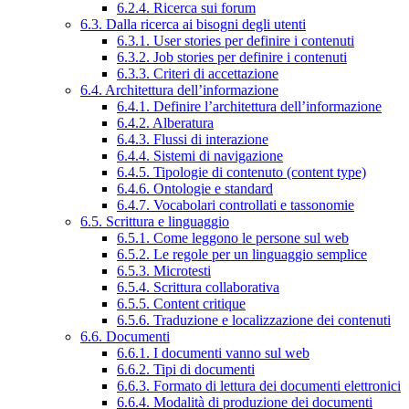
6.2.4. Ricerca sui forum
6.3. Dalla ricerca ai bisogni degli utenti
6.3.1. User stories per definire i contenuti
6.3.2. Job stories per definire i contenuti
6.3.3. Criteri di accettazione
6.4. Architettura dell’informazione
6.4.1. Definire l’architettura dell’informazione
6.4.2. Alberatura
6.4.3. Flussi di interazione
6.4.4. Sistemi di navigazione
6.4.5. Tipologie di contenuto (content type)
6.4.6. Ontologie e standard
6.4.7. Vocabolari controllati e tassonomie
6.5. Scrittura e linguaggio
6.5.1. Come leggono le persone sul web
6.5.2. Le regole per un linguaggio semplice
6.5.3. Microtesti
6.5.4. Scrittura collaborativa
6.5.5. Content critique
6.5.6. Traduzione e localizzazione dei contenuti
6.6. Documenti
6.6.1. I documenti vanno sul web
6.6.2. Tipi di documenti
6.6.3. Formato di lettura dei documenti elettronici
6.6.4. Modalità di produzione dei documenti