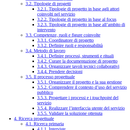
3.2. Tipologie di progetti
3.2.1. Tipologie di progetto in base agli attori
coinvolti nel servizio
3.2.2. Tipologie di progetto in base al focus
3.2.3. Tipologie di progetto in base all’ambito di
intervento
3.3. Competenze, ruoli e figure coinvolte
3.3.1. Coordinatore di progetto
3.3.2. Definire ruoli e responsabilità
3.4. Metodo di lavoro
3.4.1. Definire processi, strumenti e rituali
3.4.2. Curare la documentazione di progetto
3.4.3. Organizzare tavoli tecnici collaborativi
3.4.4. Prendere decisioni
3.5. Il processo progettuale
3.5.1. Organizzare il progetto e la sua gestione
3.5.2. Comprendere il contesto d’uso del servizio
pubblico
3.5.3. Progettare i processi e i
touchpoint
del
servizio
3.5.4. Realizzare l’interfaccia utente del servizio
3.5.5. Validare la soluzione ottenuta
4. Ricerca progettuale
4.1. Ricerca primaria
4.1.1. Interviste