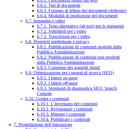
6.6.1. I documenti vanno sul web
6.6.2. Tipi di documenti
6.6.3. Formato di lettura dei documenti elettronici
6.6.4. Modalità di produzione dei documenti
6.7. Immagini e video
6.7.1. Testo alternativo (alt text) per le immagini
6.7.2. Sottotitoli per i video
6.7.3. Trascrizioni per i video
6.8. Proprietà intellettuale e privacy
6.8.1. Pubblicazione di contenuti prodotti dalla
Pubblica Amministrazione
6.8.2. Pubblicazione di contenuti non prodotti
dalla Pubblica Amministrazione
6.8.3. Consenso dei soggetti ritratti
6.9. Ottimizzazione per i motori di ricerca (SEO)
6.9.1. I fattori
on-page
6.9.2. I fattori
off-page
6.9.3. Strumenti di diagnostica SEO: Search
Console
6.10. Gestire i contenuti
6.10.1. L’inventario dei contenuti
6.10.2. Revisionare i contenuti
6.10.3. Migrare i contenuti
6.10.4. Pubblicare i contenuti
7. Progettazione dell’interazione