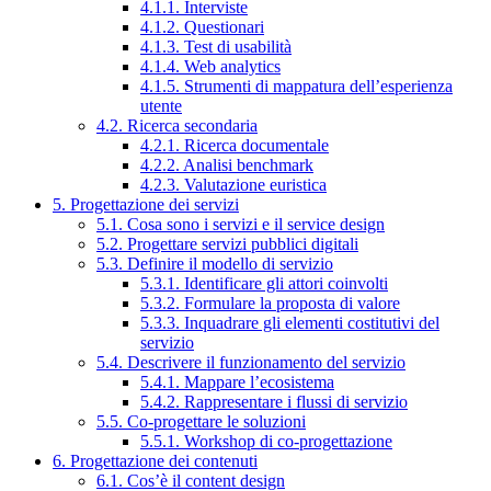
4.1.1. Interviste
4.1.2. Questionari
4.1.3. Test di usabilità
4.1.4. Web analytics
4.1.5. Strumenti di mappatura dell’esperienza
utente
4.2. Ricerca secondaria
4.2.1. Ricerca documentale
4.2.2. Analisi benchmark
4.2.3. Valutazione euristica
5. Progettazione dei servizi
5.1. Cosa sono i servizi e il service design
5.2. Progettare servizi pubblici digitali
5.3. Definire il modello di servizio
5.3.1. Identificare gli attori coinvolti
5.3.2. Formulare la proposta di valore
5.3.3. Inquadrare gli elementi costitutivi del
servizio
5.4. Descrivere il funzionamento del servizio
5.4.1. Mappare l’ecosistema
5.4.2. Rappresentare i flussi di servizio
5.5. Co-progettare le soluzioni
5.5.1. Workshop di co-progettazione
6. Progettazione dei contenuti
6.1. Cos’è il content design