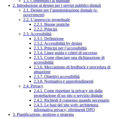
1.3. Contribuisci al manuale
2. Introduzione al design per i servizi pubblici digitali
2.1. Design per l’amministrazione digitale (
e-
government
)
2.2. L’approccio progettuale
2.2.1. Buone pratiche
2.2.2. Principi
2.3. Accessibilità
2.3.1. Definizione
2.3.2. Accessibilità by design
2.3.3. Principi per l’accessibilità
2.3.4. Linee guida e criteri di successo
2.3.5. Come rilasciare una dichiarazione di
accessibilità
2.3.6. Meccanismo di feedback e procedura di
attuazione
2.3.7. Obiettivi accessibilità
2.3.8. Normativa e approfondimenti
2.4. Privacy
2.4.1. Come rispettare la privacy sin dalla
progettazione di un sito o servizio digitale
2.4.2. Richiedi il consenso quando necessario
2.4.3. Le basi del sito web: architettura,
informativa privacy, riferimenti DPO
3. Pianificazione, gestione e strategia