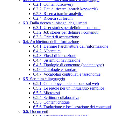
6.2.1. Content discovery
6.2.2. Dati di ricerca (search keywords)
6.2.3. Ricerca tramite analytics
6.2.4. Ricerca sui forum
6.3. Dalla ricerca ai bisogni degli utenti
6.3.1. User stories per definire i contenuti
6.3.2. Job stories per definire i contenuti
6.3.3. Criteri di accettazione
6.4. Architettura dell’informazione
6.4.1. Definire l’architettura dell’informazione
6.4.2. Alberatura
6.4.3. Flussi di interazione
6.4.4. Sistemi di navigazione
6.4.5. Tipologie di contenuto (content type)
6.4.6. Ontologie e standard
6.4.7. Vocabolari controllati e tassonomie
6.5. Scrittura e linguaggio
6.5.1. Come leggono le persone sul web
6.5.2. Le regole per un linguaggio semplice
6.5.3. Microtesti
6.5.4. Scrittura collaborativa
6.5.5. Content critique
6.5.6. Traduzione e localizzazione dei contenuti
6.6. Documenti