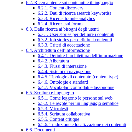
6.2. Ricerca utente sui contenuti e il linguaggio
6.2.1. Content discovery
6.2.2. Dati di ricerca (search keywords)
6.2.3. Ricerca tramite analytics
6.2.4. Ricerca sui forum
6.3. Dalla ricerca ai bisogni degli utenti
6.3.1. User stories per definire i contenuti
6.3.2. Job stories per definire i contenuti
6.3.3. Criteri di accettazione
6.4. Architettura dell’informazione
6.4.1. Definire l’architettura dell’informazione
6.4.2. Alberatura
6.4.3. Flussi di interazione
6.4.4. Sistemi di navigazione
6.4.5. Tipologie di contenuto (content type)
6.4.6. Ontologie e standard
6.4.7. Vocabolari controllati e tassonomie
6.5. Scrittura e linguaggio
6.5.1. Come leggono le persone sul web
6.5.2. Le regole per un linguaggio semplice
6.5.3. Microtesti
6.5.4. Scrittura collaborativa
6.5.5. Content critique
6.5.6. Traduzione e localizzazione dei contenuti
6.6. Documenti