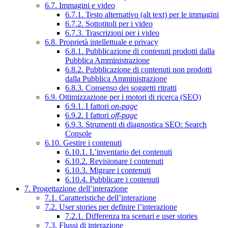
6.7. Immagini e video
6.7.1. Testo alternativo (alt text) per le immagini
6.7.2. Sottotitoli per i video
6.7.3. Trascrizioni per i video
6.8. Proprietà intellettuale e privacy
6.8.1. Pubblicazione di contenuti prodotti dalla
Pubblica Amministrazione
6.8.2. Pubblicazione di contenuti non prodotti
dalla Pubblica Amministrazione
6.8.3. Consenso dei soggetti ritratti
6.9. Ottimizzazione per i motori di ricerca (SEO)
6.9.1. I fattori
on-page
6.9.2. I fattori
off-page
6.9.3. Strumenti di diagnostica SEO: Search
Console
6.10. Gestire i contenuti
6.10.1. L’inventario dei contenuti
6.10.2. Revisionare i contenuti
6.10.3. Migrare i contenuti
6.10.4. Pubblicare i contenuti
7. Progettazione dell’interazione
7.1. Caratteristiche dell’interazione
7.2. User stories per definire l’interazione
7.2.1. Differenza tra scenari e user stories
7.3. Flussi di interazione