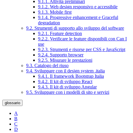
9.1.1. Attività preliminari
9.1.2. Web design responsivo e accessibile
9.1.3. Mobile first
9.1.4. Progressive enhancement e Graceful
degradation
9.2. Strumenti di supporto allo sviluppo del software
9.2.1. Feature detection
9.2.2. Verificare le feature disponibili con Can I
use
9.2.3. Strumenti e risorse per CSS e JavaScript
9.2.4. Supporto browser
9.2.5. Misurare le prestazioni
9.3. Catalogo del riuso
9.4. Sviluppare con il design system .italia
9.4.1. Il framework Bootstrap Italia
9.4.2. Il kit di sviluppo React
9.4.3. Il kit di sviluppo Angular
9.5. Sviluppare con i modelli di sito e servizi
glossario
A
B
C
D