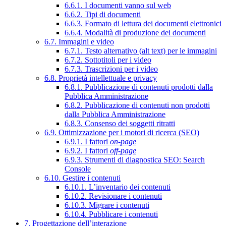
6.6.1. I documenti vanno sul web
6.6.2. Tipi di documenti
6.6.3. Formato di lettura dei documenti elettronici
6.6.4. Modalità di produzione dei documenti
6.7. Immagini e video
6.7.1. Testo alternativo (alt text) per le immagini
6.7.2. Sottotitoli per i video
6.7.3. Trascrizioni per i video
6.8. Proprietà intellettuale e privacy
6.8.1. Pubblicazione di contenuti prodotti dalla
Pubblica Amministrazione
6.8.2. Pubblicazione di contenuti non prodotti
dalla Pubblica Amministrazione
6.8.3. Consenso dei soggetti ritratti
6.9. Ottimizzazione per i motori di ricerca (SEO)
6.9.1. I fattori
on-page
6.9.2. I fattori
off-page
6.9.3. Strumenti di diagnostica SEO: Search
Console
6.10. Gestire i contenuti
6.10.1. L’inventario dei contenuti
6.10.2. Revisionare i contenuti
6.10.3. Migrare i contenuti
6.10.4. Pubblicare i contenuti
7. Progettazione dell’interazione