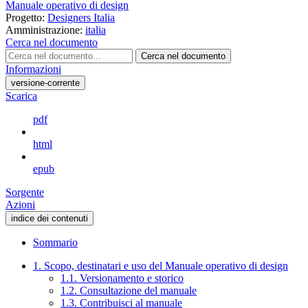
Manuale operativo di design
Progetto:
Designers Italia
Amministrazione:
italia
Cerca nel documento
Cerca nel documento
Informazioni
versione-corrente
Scarica
pdf
html
epub
Sorgente
Azioni
indice dei contenuti
Sommario
1. Scopo, destinatari e uso del Manuale operativo di design
1.1. Versionamento e storico
1.2. Consultazione del manuale
1.3. Contribuisci al manuale