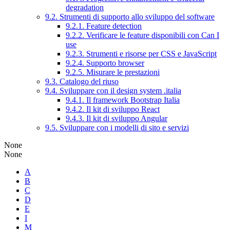
degradation
9.2. Strumenti di supporto allo sviluppo del software
9.2.1. Feature detection
9.2.2. Verificare le feature disponibili con Can I
use
9.2.3. Strumenti e risorse per CSS e JavaScript
9.2.4. Supporto browser
9.2.5. Misurare le prestazioni
9.3. Catalogo del riuso
9.4. Sviluppare con il design system .italia
9.4.1. Il framework Bootstrap Italia
9.4.2. Il kit di sviluppo React
9.4.3. Il kit di sviluppo Angular
9.5. Sviluppare con i modelli di sito e servizi
None
None
A
B
C
D
E
I
M