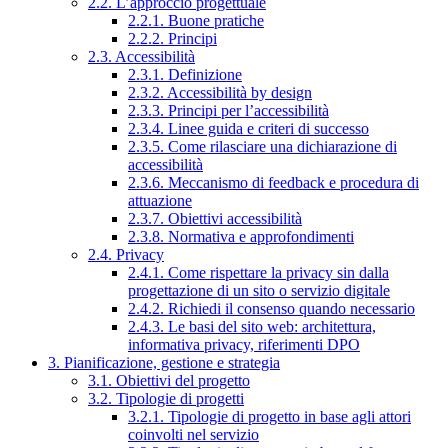
2.2. L’approccio progettuale
2.2.1. Buone pratiche
2.2.2. Principi
2.3. Accessibilità
2.3.1. Definizione
2.3.2. Accessibilità by design
2.3.3. Principi per l’accessibilità
2.3.4. Linee guida e criteri di successo
2.3.5. Come rilasciare una dichiarazione di
accessibilità
2.3.6. Meccanismo di feedback e procedura di
attuazione
2.3.7. Obiettivi accessibilità
2.3.8. Normativa e approfondimenti
2.4. Privacy
2.4.1. Come rispettare la privacy sin dalla
progettazione di un sito o servizio digitale
2.4.2. Richiedi il consenso quando necessario
2.4.3. Le basi del sito web: architettura,
informativa privacy, riferimenti DPO
3. Pianificazione, gestione e strategia
3.1. Obiettivi del progetto
3.2. Tipologie di progetti
3.2.1. Tipologie di progetto in base agli attori
coinvolti nel servizio