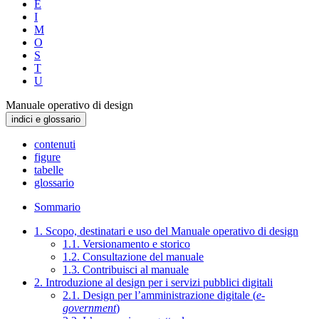
E
I
M
O
S
T
U
Manuale operativo di design
indici e glossario
contenuti
figure
tabelle
glossario
Sommario
1. Scopo, destinatari e uso del Manuale operativo di design
1.1. Versionamento e storico
1.2. Consultazione del manuale
1.3. Contribuisci al manuale
2. Introduzione al design per i servizi pubblici digitali
2.1. Design per l’amministrazione digitale (
e-
government
)