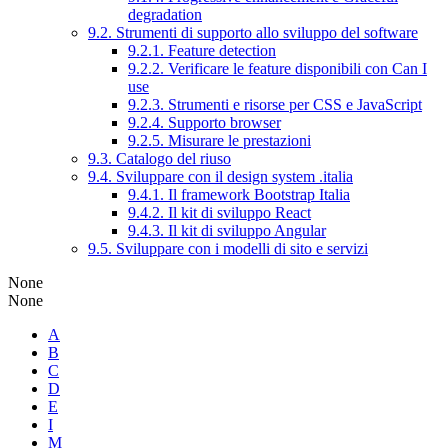
degradation
9.2. Strumenti di supporto allo sviluppo del software
9.2.1. Feature detection
9.2.2. Verificare le feature disponibili con Can I
use
9.2.3. Strumenti e risorse per CSS e JavaScript
9.2.4. Supporto browser
9.2.5. Misurare le prestazioni
9.3. Catalogo del riuso
9.4. Sviluppare con il design system .italia
9.4.1. Il framework Bootstrap Italia
9.4.2. Il kit di sviluppo React
9.4.3. Il kit di sviluppo Angular
9.5. Sviluppare con i modelli di sito e servizi
None
None
A
B
C
D
E
I
M