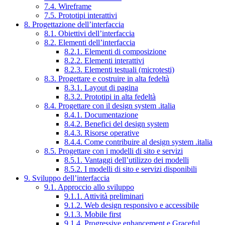
7.4. Wireframe
7.5. Prototipi interattivi
8. Progettazione dell’interfaccia
8.1. Obiettivi dell’interfaccia
8.2. Elementi dell’interfaccia
8.2.1. Elementi di composizione
8.2.2. Elementi interattivi
8.2.3. Elementi testuali (microtesti)
8.3. Progettare e costruire in alta fedeltà
8.3.1. Layout di pagina
8.3.2. Prototipi in alta fedeltà
8.4. Progettare con il design system .italia
8.4.1. Documentazione
8.4.2. Benefici del design system
8.4.3. Risorse operative
8.4.4. Come contribuire al design system .italia
8.5. Progettare con i modelli di sito e servizi
8.5.1. Vantaggi dell’utilizzo dei modelli
8.5.2. I modelli di sito e servizi disponibili
9. Sviluppo dell’interfaccia
9.1. Approccio allo sviluppo
9.1.1. Attività preliminari
9.1.2. Web design responsivo e accessibile
9.1.3. Mobile first
9.1.4. Progressive enhancement e Graceful