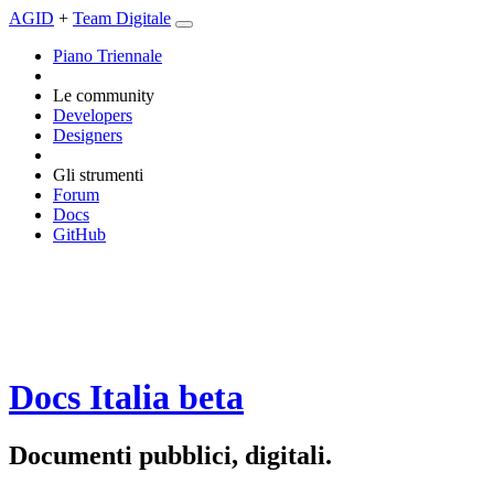
AGID
+
Team Digitale
Piano Triennale
Le community
Developers
Designers
Gli strumenti
Forum
Docs
GitHub
Docs Italia
beta
Documenti pubblici, digitali.