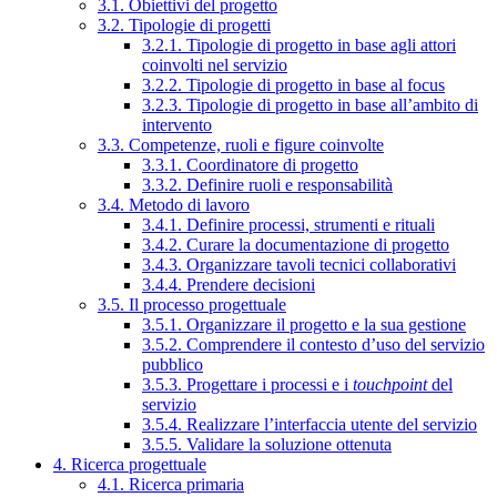
3.1. Obiettivi del progetto
3.2. Tipologie di progetti
3.2.1. Tipologie di progetto in base agli attori
coinvolti nel servizio
3.2.2. Tipologie di progetto in base al focus
3.2.3. Tipologie di progetto in base all’ambito di
intervento
3.3. Competenze, ruoli e figure coinvolte
3.3.1. Coordinatore di progetto
3.3.2. Definire ruoli e responsabilità
3.4. Metodo di lavoro
3.4.1. Definire processi, strumenti e rituali
3.4.2. Curare la documentazione di progetto
3.4.3. Organizzare tavoli tecnici collaborativi
3.4.4. Prendere decisioni
3.5. Il processo progettuale
3.5.1. Organizzare il progetto e la sua gestione
3.5.2. Comprendere il contesto d’uso del servizio
pubblico
3.5.3. Progettare i processi e i
touchpoint
del
servizio
3.5.4. Realizzare l’interfaccia utente del servizio
3.5.5. Validare la soluzione ottenuta
4. Ricerca progettuale
4.1. Ricerca primaria