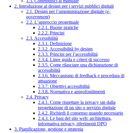
1.3. Contribuisci al manuale
2. Introduzione al design per i servizi pubblici digitali
2.1. Design per l’amministrazione digitale (
e-
government
)
2.2. L’approccio progettuale
2.2.1. Buone pratiche
2.2.2. Principi
2.3. Accessibilità
2.3.1. Definizione
2.3.2. Accessibilità by design
2.3.3. Principi per l’accessibilità
2.3.4. Linee guida e criteri di successo
2.3.5. Come rilasciare una dichiarazione di
accessibilità
2.3.6. Meccanismo di feedback e procedura di
attuazione
2.3.7. Obiettivi accessibilità
2.3.8. Normativa e approfondimenti
2.4. Privacy
2.4.1. Come rispettare la privacy sin dalla
progettazione di un sito o servizio digitale
2.4.2. Richiedi il consenso quando necessario
2.4.3. Le basi del sito web: architettura,
informativa privacy, riferimenti DPO
3. Pianificazione, gestione e strategia