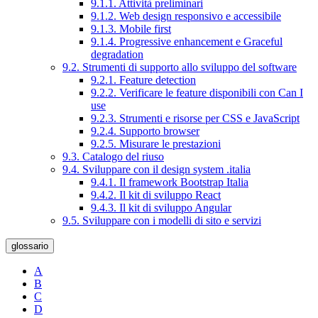
9.1.1. Attività preliminari
9.1.2. Web design responsivo e accessibile
9.1.3. Mobile first
9.1.4. Progressive enhancement e Graceful
degradation
9.2. Strumenti di supporto allo sviluppo del software
9.2.1. Feature detection
9.2.2. Verificare le feature disponibili con Can I
use
9.2.3. Strumenti e risorse per CSS e JavaScript
9.2.4. Supporto browser
9.2.5. Misurare le prestazioni
9.3. Catalogo del riuso
9.4. Sviluppare con il design system .italia
9.4.1. Il framework Bootstrap Italia
9.4.2. Il kit di sviluppo React
9.4.3. Il kit di sviluppo Angular
9.5. Sviluppare con i modelli di sito e servizi
glossario
A
B
C
D