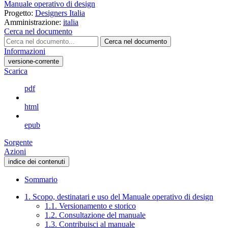
Manuale operativo di design
Progetto:
Designers Italia
Amministrazione:
italia
Cerca nel documento
Cerca nel documento
Informazioni
versione-corrente
Scarica
pdf
html
epub
Sorgente
Azioni
indice dei contenuti
Sommario
1. Scopo, destinatari e uso del Manuale operativo di design
1.1. Versionamento e storico
1.2. Consultazione del manuale
1.3. Contribuisci al manuale