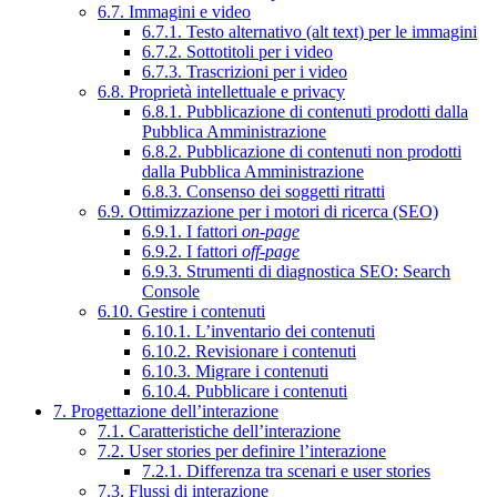
6.7. Immagini e video
6.7.1. Testo alternativo (alt text) per le immagini
6.7.2. Sottotitoli per i video
6.7.3. Trascrizioni per i video
6.8. Proprietà intellettuale e privacy
6.8.1. Pubblicazione di contenuti prodotti dalla
Pubblica Amministrazione
6.8.2. Pubblicazione di contenuti non prodotti
dalla Pubblica Amministrazione
6.8.3. Consenso dei soggetti ritratti
6.9. Ottimizzazione per i motori di ricerca (SEO)
6.9.1. I fattori
on-page
6.9.2. I fattori
off-page
6.9.3. Strumenti di diagnostica SEO: Search
Console
6.10. Gestire i contenuti
6.10.1. L’inventario dei contenuti
6.10.2. Revisionare i contenuti
6.10.3. Migrare i contenuti
6.10.4. Pubblicare i contenuti
7. Progettazione dell’interazione
7.1. Caratteristiche dell’interazione
7.2. User stories per definire l’interazione
7.2.1. Differenza tra scenari e user stories
7.3. Flussi di interazione