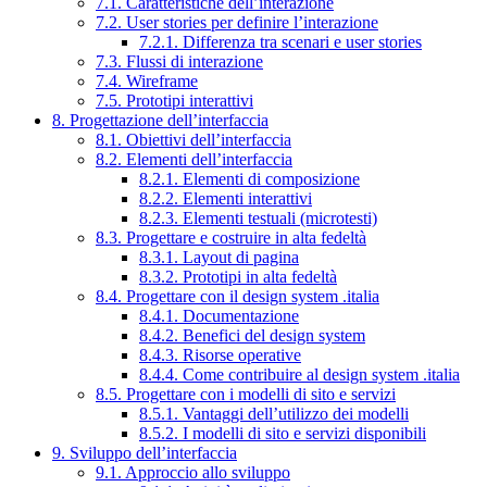
7.1. Caratteristiche dell’interazione
7.2. User stories per definire l’interazione
7.2.1. Differenza tra scenari e user stories
7.3. Flussi di interazione
7.4. Wireframe
7.5. Prototipi interattivi
8. Progettazione dell’interfaccia
8.1. Obiettivi dell’interfaccia
8.2. Elementi dell’interfaccia
8.2.1. Elementi di composizione
8.2.2. Elementi interattivi
8.2.3. Elementi testuali (microtesti)
8.3. Progettare e costruire in alta fedeltà
8.3.1. Layout di pagina
8.3.2. Prototipi in alta fedeltà
8.4. Progettare con il design system .italia
8.4.1. Documentazione
8.4.2. Benefici del design system
8.4.3. Risorse operative
8.4.4. Come contribuire al design system .italia
8.5. Progettare con i modelli di sito e servizi
8.5.1. Vantaggi dell’utilizzo dei modelli
8.5.2. I modelli di sito e servizi disponibili
9. Sviluppo dell’interfaccia
9.1. Approccio allo sviluppo