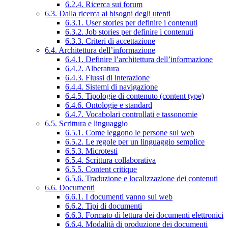
6.2.4. Ricerca sui forum
6.3. Dalla ricerca ai bisogni degli utenti
6.3.1. User stories per definire i contenuti
6.3.2. Job stories per definire i contenuti
6.3.3. Criteri di accettazione
6.4. Architettura dell’informazione
6.4.1. Definire l’architettura dell’informazione
6.4.2. Alberatura
6.4.3. Flussi di interazione
6.4.4. Sistemi di navigazione
6.4.5. Tipologie di contenuto (content type)
6.4.6. Ontologie e standard
6.4.7. Vocabolari controllati e tassonomie
6.5. Scrittura e linguaggio
6.5.1. Come leggono le persone sul web
6.5.2. Le regole per un linguaggio semplice
6.5.3. Microtesti
6.5.4. Scrittura collaborativa
6.5.5. Content critique
6.5.6. Traduzione e localizzazione dei contenuti
6.6. Documenti
6.6.1. I documenti vanno sul web
6.6.2. Tipi di documenti
6.6.3. Formato di lettura dei documenti elettronici
6.6.4. Modalità di produzione dei documenti