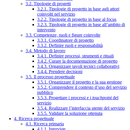
3.2. Tipologie di progetti
3.2.1. Tipologie di progetto in base agli attori
coinvolti nel servizio
3.2.2. Tipologie di progetto in base al focus
3.2.3. Tipologie di progetto in base all’ambito di
intervento
3.3. Competenze, ruoli e figure coinvolte
3.3.1. Coordinatore di progetto
3.3.2. Definire ruoli e responsabilità
3.4. Metodo di lavoro
3.4.1. Definire processi, strumenti e rituali
3.4.2. Curare la documentazione di progetto
3.4.3. Organizzare tavoli tecnici collaborativi
3.4.4. Prendere decisioni
3.5. Il processo progettuale
3.5.1. Organizzare il progetto e la sua gestione
3.5.2. Comprendere il contesto d’uso del servizio
pubblico
3.5.3. Progettare i processi e i
touchpoint
del
servizio
3.5.4. Realizzare l’interfaccia utente del servizio
3.5.5. Validare la soluzione ottenuta
4. Ricerca progettuale
4.1. Ricerca primaria
4.1.1. Interviste