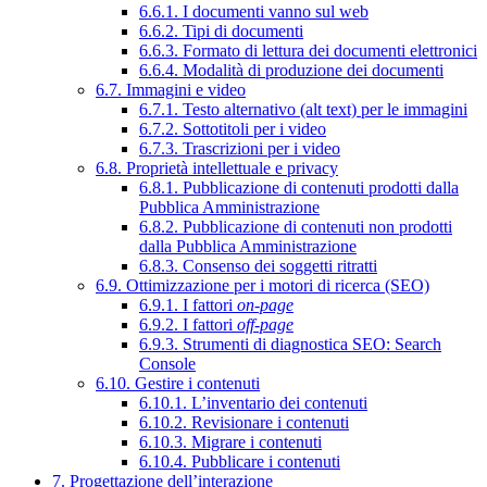
6.6.1. I documenti vanno sul web
6.6.2. Tipi di documenti
6.6.3. Formato di lettura dei documenti elettronici
6.6.4. Modalità di produzione dei documenti
6.7. Immagini e video
6.7.1. Testo alternativo (alt text) per le immagini
6.7.2. Sottotitoli per i video
6.7.3. Trascrizioni per i video
6.8. Proprietà intellettuale e privacy
6.8.1. Pubblicazione di contenuti prodotti dalla
Pubblica Amministrazione
6.8.2. Pubblicazione di contenuti non prodotti
dalla Pubblica Amministrazione
6.8.3. Consenso dei soggetti ritratti
6.9. Ottimizzazione per i motori di ricerca (SEO)
6.9.1. I fattori
on-page
6.9.2. I fattori
off-page
6.9.3. Strumenti di diagnostica SEO: Search
Console
6.10. Gestire i contenuti
6.10.1. L’inventario dei contenuti
6.10.2. Revisionare i contenuti
6.10.3. Migrare i contenuti
6.10.4. Pubblicare i contenuti
7. Progettazione dell’interazione