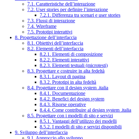
7.1. Caratteristiche dell’interazione
7.2. User stories per definire l’interazione
7.2.1. Differenza tra scenari e user stories
7.3. Flussi di interazione
7.4. Wireframe
7.5. Prototipi interattivi
8. Progettazione dell’interfaccia
8.1. Obiettivi dell’interfaccia
8.2. Elementi dell’interfaccia
8.2.1. Elementi di composizione
8.2.2. Elementi interattivi
8.2.3. Elementi testuali (microtesti)
8.3. Progettare e costruire in alta fedeltà
8.3.1. Layout di pagina
8.3.2. Prototipi in alta fedeltà
8.4. Progettare con il design system .italia
8.4.1. Documentazione
8.4.2. Benefici del design system
8.4.3. Risorse operative
8.4.4. Come contribuire al design system .italia
8.5. Progettare con i modelli di sito e servizi
8.5.1. Vantaggi dell’utilizzo dei modelli
8.5.2. I modelli di sito e servizi disponibili
9. Sviluppo dell’interfaccia
9.1. Approccio allo sviluppo