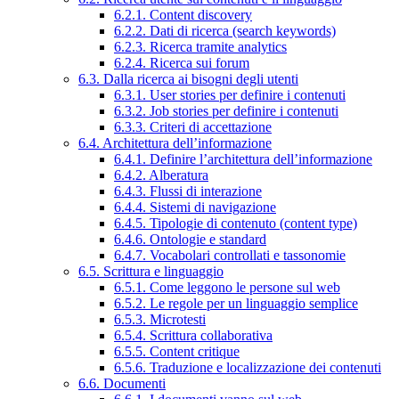
6.2.1. Content discovery
6.2.2. Dati di ricerca (search keywords)
6.2.3. Ricerca tramite analytics
6.2.4. Ricerca sui forum
6.3. Dalla ricerca ai bisogni degli utenti
6.3.1. User stories per definire i contenuti
6.3.2. Job stories per definire i contenuti
6.3.3. Criteri di accettazione
6.4. Architettura dell’informazione
6.4.1. Definire l’architettura dell’informazione
6.4.2. Alberatura
6.4.3. Flussi di interazione
6.4.4. Sistemi di navigazione
6.4.5. Tipologie di contenuto (content type)
6.4.6. Ontologie e standard
6.4.7. Vocabolari controllati e tassonomie
6.5. Scrittura e linguaggio
6.5.1. Come leggono le persone sul web
6.5.2. Le regole per un linguaggio semplice
6.5.3. Microtesti
6.5.4. Scrittura collaborativa
6.5.5. Content critique
6.5.6. Traduzione e localizzazione dei contenuti
6.6. Documenti