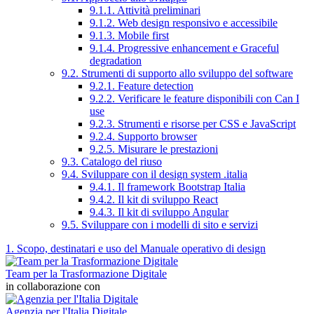
9.1.1. Attività preliminari
9.1.2. Web design responsivo e accessibile
9.1.3. Mobile first
9.1.4. Progressive enhancement e Graceful
degradation
9.2. Strumenti di supporto allo sviluppo del software
9.2.1. Feature detection
9.2.2. Verificare le feature disponibili con Can I
use
9.2.3. Strumenti e risorse per CSS e JavaScript
9.2.4. Supporto browser
9.2.5. Misurare le prestazioni
9.3. Catalogo del riuso
9.4. Sviluppare con il design system .italia
9.4.1. Il framework Bootstrap Italia
9.4.2. Il kit di sviluppo React
9.4.3. Il kit di sviluppo Angular
9.5. Sviluppare con i modelli di sito e servizi
1. Scopo, destinatari e uso del Manuale operativo di design
Team per la Trasformazione Digitale
in collaborazione con
Agenzia per l'Italia Digitale