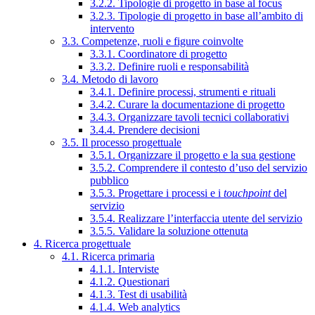
3.2.2. Tipologie di progetto in base al focus
3.2.3. Tipologie di progetto in base all’ambito di
intervento
3.3. Competenze, ruoli e figure coinvolte
3.3.1. Coordinatore di progetto
3.3.2. Definire ruoli e responsabilità
3.4. Metodo di lavoro
3.4.1. Definire processi, strumenti e rituali
3.4.2. Curare la documentazione di progetto
3.4.3. Organizzare tavoli tecnici collaborativi
3.4.4. Prendere decisioni
3.5. Il processo progettuale
3.5.1. Organizzare il progetto e la sua gestione
3.5.2. Comprendere il contesto d’uso del servizio
pubblico
3.5.3. Progettare i processi e i
touchpoint
del
servizio
3.5.4. Realizzare l’interfaccia utente del servizio
3.5.5. Validare la soluzione ottenuta
4. Ricerca progettuale
4.1. Ricerca primaria
4.1.1. Interviste
4.1.2. Questionari
4.1.3. Test di usabilità
4.1.4. Web analytics