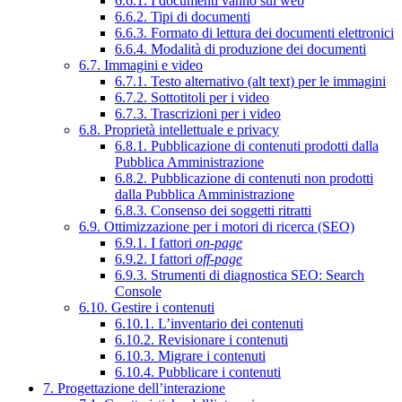
6.6.1. I documenti vanno sul web
6.6.2. Tipi di documenti
6.6.3. Formato di lettura dei documenti elettronici
6.6.4. Modalità di produzione dei documenti
6.7. Immagini e video
6.7.1. Testo alternativo (alt text) per le immagini
6.7.2. Sottotitoli per i video
6.7.3. Trascrizioni per i video
6.8. Proprietà intellettuale e privacy
6.8.1. Pubblicazione di contenuti prodotti dalla
Pubblica Amministrazione
6.8.2. Pubblicazione di contenuti non prodotti
dalla Pubblica Amministrazione
6.8.3. Consenso dei soggetti ritratti
6.9. Ottimizzazione per i motori di ricerca (SEO)
6.9.1. I fattori
on-page
6.9.2. I fattori
off-page
6.9.3. Strumenti di diagnostica SEO: Search
Console
6.10. Gestire i contenuti
6.10.1. L’inventario dei contenuti
6.10.2. Revisionare i contenuti
6.10.3. Migrare i contenuti
6.10.4. Pubblicare i contenuti
7. Progettazione dell’interazione