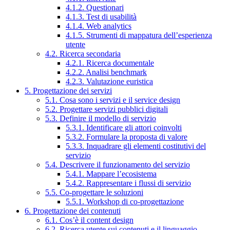
4.1.2. Questionari
4.1.3. Test di usabilità
4.1.4. Web analytics
4.1.5. Strumenti di mappatura dell’esperienza
utente
4.2. Ricerca secondaria
4.2.1. Ricerca documentale
4.2.2. Analisi benchmark
4.2.3. Valutazione euristica
5. Progettazione dei servizi
5.1. Cosa sono i servizi e il service design
5.2. Progettare servizi pubblici digitali
5.3. Definire il modello di servizio
5.3.1. Identificare gli attori coinvolti
5.3.2. Formulare la proposta di valore
5.3.3. Inquadrare gli elementi costitutivi del
servizio
5.4. Descrivere il funzionamento del servizio
5.4.1. Mappare l’ecosistema
5.4.2. Rappresentare i flussi di servizio
5.5. Co-progettare le soluzioni
5.5.1. Workshop di co-progettazione
6. Progettazione dei contenuti
6.1. Cos’è il content design
6.2. Ricerca utente sui contenuti e il linguaggio