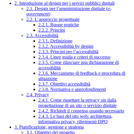
2. Introduzione al design per i servizi pubblici digitali
2.1. Design per l’amministrazione digitale (
e-
government
)
2.2. L’approccio progettuale
2.2.1. Buone pratiche
2.2.2. Principi
2.3. Accessibilità
2.3.1. Definizione
2.3.2. Accessibilità by design
2.3.3. Principi per l’accessibilità
2.3.4. Linee guida e criteri di successo
2.3.5. Come rilasciare una dichiarazione di
accessibilità
2.3.6. Meccanismo di feedback e procedura di
attuazione
2.3.7. Obiettivi accessibilità
2.3.8. Normativa e approfondimenti
2.4. Privacy
2.4.1. Come rispettare la privacy sin dalla
progettazione di un sito o servizio digitale
2.4.2. Richiedi il consenso quando necessario
2.4.3. Le basi del sito web: architettura,
informativa privacy, riferimenti DPO
3. Pianificazione, gestione e strategia
3.1. Obiettivi del progetto