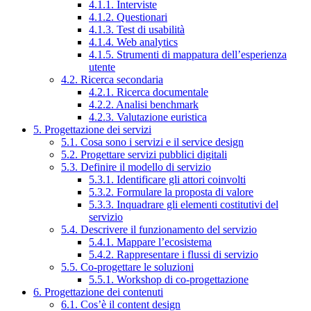
4.1.1. Interviste
4.1.2. Questionari
4.1.3. Test di usabilità
4.1.4. Web analytics
4.1.5. Strumenti di mappatura dell’esperienza
utente
4.2. Ricerca secondaria
4.2.1. Ricerca documentale
4.2.2. Analisi benchmark
4.2.3. Valutazione euristica
5. Progettazione dei servizi
5.1. Cosa sono i servizi e il service design
5.2. Progettare servizi pubblici digitali
5.3. Definire il modello di servizio
5.3.1. Identificare gli attori coinvolti
5.3.2. Formulare la proposta di valore
5.3.3. Inquadrare gli elementi costitutivi del
servizio
5.4. Descrivere il funzionamento del servizio
5.4.1. Mappare l’ecosistema
5.4.2. Rappresentare i flussi di servizio
5.5. Co-progettare le soluzioni
5.5.1. Workshop di co-progettazione
6. Progettazione dei contenuti
6.1. Cos’è il content design