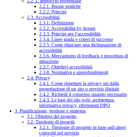
2.2. L’approccio progettuale
2.2.1. Buone pratiche
2.2.2. Principi
2.3. Accessibilità
2.3.1. Definizione
2.3.2. Accessibilità by design
2.3.3. Principi per l’accessibilità
2.3.4. Linee guida e criteri di successo
2.3.5. Come rilasciare una dichiarazione di
accessibilità
2.3.6. Meccanismo di feedback e procedura di
attuazione
2.3.7. Obiettivi accessibilità
2.3.8. Normativa e approfondimenti
2.4. Privacy
2.4.1. Come rispettare la privacy sin dalla
progettazione di un sito o servizio digitale
2.4.2. Richiedi il consenso quando necessario
2.4.3. Le basi del sito web: architettura,
informativa privacy, riferimenti DPO
3. Pianificazione, gestione e strategia
3.1. Obiettivi del progetto
3.2. Tipologie di progetti
3.2.1. Tipologie di progetto in base agli attori
coinvolti nel servizio