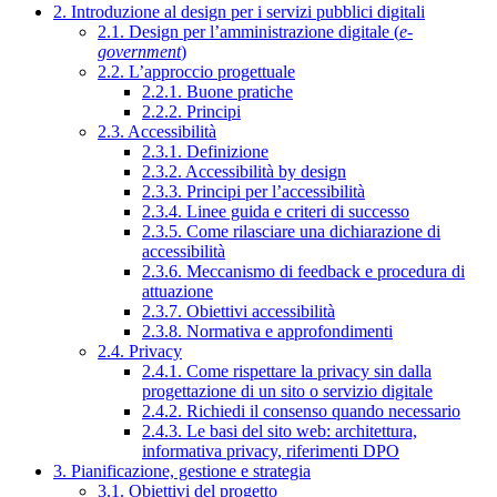
2. Introduzione al design per i servizi pubblici digitali
2.1. Design per l’amministrazione digitale (
e-
government
)
2.2. L’approccio progettuale
2.2.1. Buone pratiche
2.2.2. Principi
2.3. Accessibilità
2.3.1. Definizione
2.3.2. Accessibilità by design
2.3.3. Principi per l’accessibilità
2.3.4. Linee guida e criteri di successo
2.3.5. Come rilasciare una dichiarazione di
accessibilità
2.3.6. Meccanismo di feedback e procedura di
attuazione
2.3.7. Obiettivi accessibilità
2.3.8. Normativa e approfondimenti
2.4. Privacy
2.4.1. Come rispettare la privacy sin dalla
progettazione di un sito o servizio digitale
2.4.2. Richiedi il consenso quando necessario
2.4.3. Le basi del sito web: architettura,
informativa privacy, riferimenti DPO
3. Pianificazione, gestione e strategia
3.1. Obiettivi del progetto