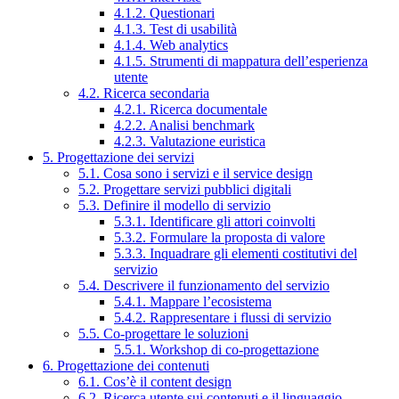
4.1.2. Questionari
4.1.3. Test di usabilità
4.1.4. Web analytics
4.1.5. Strumenti di mappatura dell’esperienza
utente
4.2. Ricerca secondaria
4.2.1. Ricerca documentale
4.2.2. Analisi benchmark
4.2.3. Valutazione euristica
5. Progettazione dei servizi
5.1. Cosa sono i servizi e il service design
5.2. Progettare servizi pubblici digitali
5.3. Definire il modello di servizio
5.3.1. Identificare gli attori coinvolti
5.3.2. Formulare la proposta di valore
5.3.3. Inquadrare gli elementi costitutivi del
servizio
5.4. Descrivere il funzionamento del servizio
5.4.1. Mappare l’ecosistema
5.4.2. Rappresentare i flussi di servizio
5.5. Co-progettare le soluzioni
5.5.1. Workshop di co-progettazione
6. Progettazione dei contenuti
6.1. Cos’è il content design
6.2. Ricerca utente sui contenuti e il linguaggio