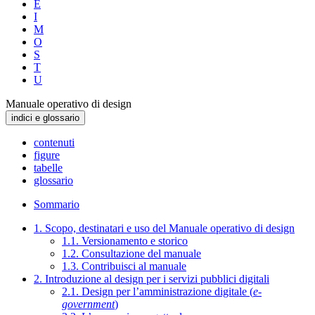
E
I
M
O
S
T
U
Manuale operativo di design
indici e glossario
contenuti
figure
tabelle
glossario
Sommario
1. Scopo, destinatari e uso del Manuale operativo di design
1.1. Versionamento e storico
1.2. Consultazione del manuale
1.3. Contribuisci al manuale
2. Introduzione al design per i servizi pubblici digitali
2.1. Design per l’amministrazione digitale (
e-
government
)