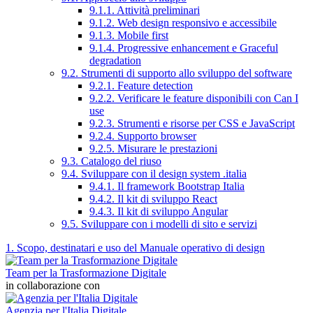
9.1.1. Attività preliminari
9.1.2. Web design responsivo e accessibile
9.1.3. Mobile first
9.1.4. Progressive enhancement e Graceful
degradation
9.2. Strumenti di supporto allo sviluppo del software
9.2.1. Feature detection
9.2.2. Verificare le feature disponibili con Can I
use
9.2.3. Strumenti e risorse per CSS e JavaScript
9.2.4. Supporto browser
9.2.5. Misurare le prestazioni
9.3. Catalogo del riuso
9.4. Sviluppare con il design system .italia
9.4.1. Il framework Bootstrap Italia
9.4.2. Il kit di sviluppo React
9.4.3. Il kit di sviluppo Angular
9.5. Sviluppare con i modelli di sito e servizi
1. Scopo, destinatari e uso del Manuale operativo di design
Team per la Trasformazione Digitale
in collaborazione con
Agenzia per l'Italia Digitale