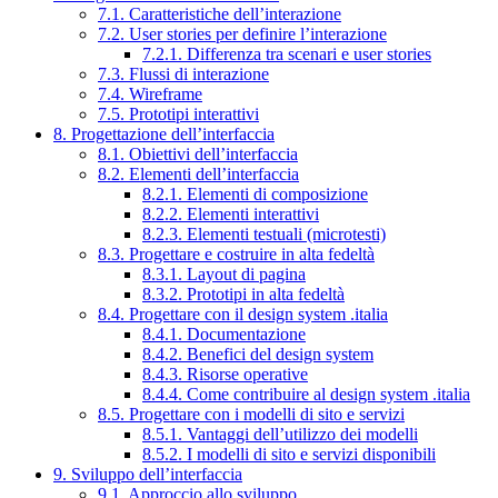
7.1. Caratteristiche dell’interazione
7.2. User stories per definire l’interazione
7.2.1. Differenza tra scenari e user stories
7.3. Flussi di interazione
7.4. Wireframe
7.5. Prototipi interattivi
8. Progettazione dell’interfaccia
8.1. Obiettivi dell’interfaccia
8.2. Elementi dell’interfaccia
8.2.1. Elementi di composizione
8.2.2. Elementi interattivi
8.2.3. Elementi testuali (microtesti)
8.3. Progettare e costruire in alta fedeltà
8.3.1. Layout di pagina
8.3.2. Prototipi in alta fedeltà
8.4. Progettare con il design system .italia
8.4.1. Documentazione
8.4.2. Benefici del design system
8.4.3. Risorse operative
8.4.4. Come contribuire al design system .italia
8.5. Progettare con i modelli di sito e servizi
8.5.1. Vantaggi dell’utilizzo dei modelli
8.5.2. I modelli di sito e servizi disponibili
9. Sviluppo dell’interfaccia
9.1. Approccio allo sviluppo