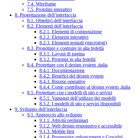
7.4. Wireframe
7.5. Prototipi interattivi
8. Progettazione dell’interfaccia
8.1. Obiettivi dell’interfaccia
8.2. Elementi dell’interfaccia
8.2.1. Elementi di composizione
8.2.2. Elementi interattivi
8.2.3. Elementi testuali (microtesti)
8.3. Progettare e costruire in alta fedeltà
8.3.1. Layout di pagina
8.3.2. Prototipi in alta fedeltà
8.4. Progettare con il design system .italia
8.4.1. Documentazione
8.4.2. Benefici del design system
8.4.3. Risorse operative
8.4.4. Come contribuire al design system .italia
8.5. Progettare con i modelli di sito e servizi
8.5.1. Vantaggi dell’utilizzo dei modelli
8.5.2. I modelli di sito e servizi disponibili
9. Sviluppo dell’interfaccia
9.1. Approccio allo sviluppo
9.1.1. Attività preliminari
9.1.2. Web design responsivo e accessibile
9.1.3. Mobile first
9.1.4. Progressive enhancement e Graceful