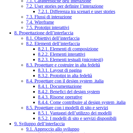
7.1. Caratteristiche dell’interazione
7.2. User stories per definire l’interazione
7.2.1. Differenza tra scenari e user stories
7.3. Flussi di interazione
7.4. Wireframe
7.5. Prototipi interattivi
8. Progettazione dell’interfaccia
8.1. Obiettivi dell’interfaccia
8.2. Elementi dell’interfaccia
8.2.1. Elementi di composizione
8.2.2. Elementi interattivi
8.2.3. Elementi testuali (microtesti)
8.3. Progettare e costruire in alta fedeltà
8.3.1. Layout di pagina
8.3.2. Prototipi in alta fedeltà
8.4. Progettare con il design system .italia
8.4.1. Documentazione
8.4.2. Benefici del design system
8.4.3. Risorse operative
8.4.4. Come contribuire al design system .italia
8.5. Progettare con i modelli di sito e servizi
8.5.1. Vantaggi dell’utilizzo dei modelli
8.5.2. I modelli di sito e servizi disponibili
9. Sviluppo dell’interfaccia
9.1. Approccio allo sviluppo