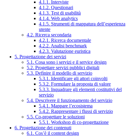
4.1.1. Interviste
4.1.2. Questionari
4.1.3. Test di usabilità
4.1.4. Web analytics
4.1.5. Strumenti di mappatura dell’esperienza
utente
4.2. Ricerca secondaria
4.2.1. Ricerca documentale
4.2.2. Analisi benchmark
4.2.3. Valutazione euristica
5. Progettazione dei servizi
5.1. Cosa sono i servizi e il service design
5.2. Progettare servizi pubblici digitali
5.3. Definire il modello di servizio
5.3.1. Identificare gli attori coinvolti
5.3.2. Formulare la proposta di valore
5.3.3. Inquadrare gli elementi costitutivi del
servizio
5.4. Descrivere il funzionamento del servizio
5.4.1. Mappare l’ecosistema
5.4.2. Rappresentare i flussi di servizio
5.5. Co-progettare le soluzioni
5.5.1. Workshop di co-progettazione
6. Progettazione dei contenuti
6.1. Cos’è il content design