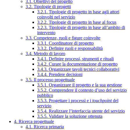
3.1. Obiettivi del progetto
3.2. Tipologie di progetti
3.2.1. Tipologie di progetto in base agli attori
coinvolti nel servizio
3.2.2. Tipologie di progetto in base al focus
3.2.3. Tipologie di progetto in base all’ambito di
intervento
3.3. Competenze, ruoli e figure coinvolte
3.3.1. Coordinatore di progetto
3.3.2. Definire ruoli e responsabilità
3.4. Metodo di lavoro
3.4.1. Definire processi, strumenti e rituali
3.4.2. Curare la documentazione di progetto
3.4.3. Organizzare tavoli tecnici collaborativi
3.4.4. Prendere decisioni
3.5. Il processo progettuale
3.5.1. Organizzare il progetto e la sua gestione
3.5.2. Comprendere il contesto d’uso del servizio
pubblico
3.5.3. Progettare i processi e i
touchpoint
del
servizio
3.5.4. Realizzare l’interfaccia utente del servizio
3.5.5. Validare la soluzione ottenuta
4. Ricerca progettuale
4.1. Ricerca primaria