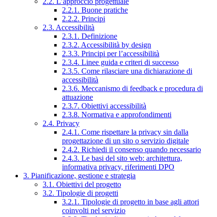
2.2. L’approccio progettuale
2.2.1. Buone pratiche
2.2.2. Principi
2.3. Accessibilità
2.3.1. Definizione
2.3.2. Accessibilità by design
2.3.3. Principi per l’accessibilità
2.3.4. Linee guida e criteri di successo
2.3.5. Come rilasciare una dichiarazione di
accessibilità
2.3.6. Meccanismo di feedback e procedura di
attuazione
2.3.7. Obiettivi accessibilità
2.3.8. Normativa e approfondimenti
2.4. Privacy
2.4.1. Come rispettare la privacy sin dalla
progettazione di un sito o servizio digitale
2.4.2. Richiedi il consenso quando necessario
2.4.3. Le basi del sito web: architettura,
informativa privacy, riferimenti DPO
3. Pianificazione, gestione e strategia
3.1. Obiettivi del progetto
3.2. Tipologie di progetti
3.2.1. Tipologie di progetto in base agli attori
coinvolti nel servizio