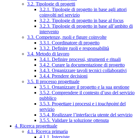
3.2. Tipologie di progetti
3.2.1. Tipologie di progetto in base agli attori
coinvolti nel servizio
3.2.2. Tipologie di progetto in base al focus
3.2.3. Tipologie di progetto in base all’ambito di
intervento
3.3. Competenze, ruoli e figure coinvolte
3.3.1. Coordinatore di progetto
3.3.2. Definire ruoli e responsabilità
3.4. Metodo di lavoro
3.4.1. Definire processi, strumenti e rituali
3.4.2. Curare la documentazione di progetto
3.4.3. Organizzare tavoli tecnici collaborativi
3.4.4. Prendere decisioni
3.5. Il processo progettuale
3.5.1. Organizzare il progetto e la sua gestione
3.5.2. Comprendere il contesto d’uso del servizio
pubblico
3.5.3. Progettare i processi e i
touchpoint
del
servizio
3.5.4. Realizzare l’interfaccia utente del servizio
3.5.5. Validare la soluzione ottenuta
4. Ricerca progettuale
4.1. Ricerca primaria
4.1.1. Interviste