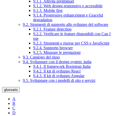
9.1.1. Attività preliminari
9.1.2. Web design responsivo e accessibile
9.1.3. Mobile first
9.1.4. Progressive enhancement e Graceful
degradation
9.2. Strumenti di supporto allo sviluppo del software
9.2.1. Feature detection
9.2.2. Verificare le feature disponibili con Can I
use
9.2.3. Strumenti e risorse per CSS e JavaScript
9.2.4. Supporto browser
9.2.5. Misurare le prestazioni
9.3. Catalogo del riuso
9.4. Sviluppare con il design system .italia
9.4.1. Il framework Bootstrap Italia
9.4.2. Il kit di sviluppo React
9.4.3. Il kit di sviluppo Angular
9.5. Sviluppare con i modelli di sito e servizi
glossario
A
B
C
D