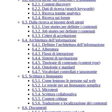
6.2.1. Content discovery
6.2.2. Dati di ricerca (search keywords)
6.2.3. Ricerca tramite analytics
6.2.4. Ricerca sui forum
6.3. Dalla ricerca ai bisogni degli utenti
6.3.1. User stories per definire i contenuti
6.3.2. Job stories per definire i contenuti
6.3.3. Criteri di accettazione
6.4. Architettura dell’informazione
6.4.1. Definire l’architettura dell’informazione
6.4.2. Alberatura
6.4.3. Flussi di interazione
6.4.4. Sistemi di navigazione
6.4.5. Tipologie di contenuto (content type)
6.4.6. Ontologie e standard
6.4.7. Vocabolari controllati e tassonomie
6.5. Scrittura e linguaggio
6.5.1. Come leggono le persone sul web
6.5.2. Le regole per un linguaggio semplice
6.5.3. Microtesti
6.5.4. Scrittura collaborativa
6.5.5. Content critique
6.5.6. Traduzione e localizzazione dei contenuti
6.6. Documenti