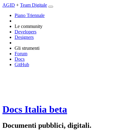
AGID
+
Team Digitale
Piano Triennale
Le community
Developers
Designers
Gli strumenti
Forum
Docs
GitHub
Docs Italia
beta
Documenti pubblici, digitali.