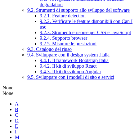
degradation
9.2. Strumenti di supporto allo sviluppo del software
9.2.1. Feature detection
9.2.2. Verificare le feature disponibili con Can I
use
9.2.3. Strumenti e risorse per CSS e JavaScript
9.2.4. Supporto browser
9.2.5. Misurare le prestazioni
9.3. Catalogo del riuso
9.4. Sviluppare con il design system .italia
9.4.1. Il framework Bootstrap Italia
9.4.2. Il kit di sviluppo React
9.4.3. Il kit di sviluppo Angular
9.5. Sviluppare con i modelli di sito e servizi
None
None
A
B
C
D
E
I
M