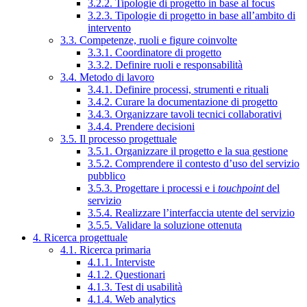
3.2.2. Tipologie di progetto in base al focus
3.2.3. Tipologie di progetto in base all’ambito di
intervento
3.3. Competenze, ruoli e figure coinvolte
3.3.1. Coordinatore di progetto
3.3.2. Definire ruoli e responsabilità
3.4. Metodo di lavoro
3.4.1. Definire processi, strumenti e rituali
3.4.2. Curare la documentazione di progetto
3.4.3. Organizzare tavoli tecnici collaborativi
3.4.4. Prendere decisioni
3.5. Il processo progettuale
3.5.1. Organizzare il progetto e la sua gestione
3.5.2. Comprendere il contesto d’uso del servizio
pubblico
3.5.3. Progettare i processi e i
touchpoint
del
servizio
3.5.4. Realizzare l’interfaccia utente del servizio
3.5.5. Validare la soluzione ottenuta
4. Ricerca progettuale
4.1. Ricerca primaria
4.1.1. Interviste
4.1.2. Questionari
4.1.3. Test di usabilità
4.1.4. Web analytics