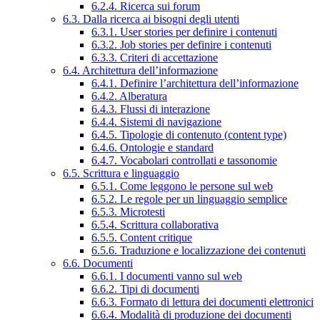
6.2.4. Ricerca sui forum
6.3. Dalla ricerca ai bisogni degli utenti
6.3.1. User stories per definire i contenuti
6.3.2. Job stories per definire i contenuti
6.3.3. Criteri di accettazione
6.4. Architettura dell’informazione
6.4.1. Definire l’architettura dell’informazione
6.4.2. Alberatura
6.4.3. Flussi di interazione
6.4.4. Sistemi di navigazione
6.4.5. Tipologie di contenuto (content type)
6.4.6. Ontologie e standard
6.4.7. Vocabolari controllati e tassonomie
6.5. Scrittura e linguaggio
6.5.1. Come leggono le persone sul web
6.5.2. Le regole per un linguaggio semplice
6.5.3. Microtesti
6.5.4. Scrittura collaborativa
6.5.5. Content critique
6.5.6. Traduzione e localizzazione dei contenuti
6.6. Documenti
6.6.1. I documenti vanno sul web
6.6.2. Tipi di documenti
6.6.3. Formato di lettura dei documenti elettronici
6.6.4. Modalità di produzione dei documenti