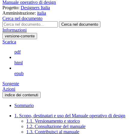
Manuale operativo di design
Progetto:
Designers Italia
Amministrazione:
italia
Cerca nel documento
Cerca nel documento
Informazioni
versione-corrente
Scarica
pdf
html
epub
Sorgente
Azioni
indice dei contenuti
Sommario
1. Scopo, destinatari e uso del Manuale operativo di design
1.1. Versionamento e storico
1.2. Consultazione del manuale
1.3. Contribuisci al manuale