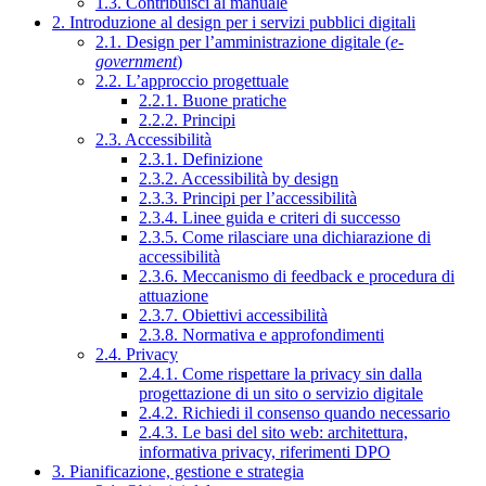
1.3. Contribuisci al manuale
2. Introduzione al design per i servizi pubblici digitali
2.1. Design per l’amministrazione digitale (
e-
government
)
2.2. L’approccio progettuale
2.2.1. Buone pratiche
2.2.2. Principi
2.3. Accessibilità
2.3.1. Definizione
2.3.2. Accessibilità by design
2.3.3. Principi per l’accessibilità
2.3.4. Linee guida e criteri di successo
2.3.5. Come rilasciare una dichiarazione di
accessibilità
2.3.6. Meccanismo di feedback e procedura di
attuazione
2.3.7. Obiettivi accessibilità
2.3.8. Normativa e approfondimenti
2.4. Privacy
2.4.1. Come rispettare la privacy sin dalla
progettazione di un sito o servizio digitale
2.4.2. Richiedi il consenso quando necessario
2.4.3. Le basi del sito web: architettura,
informativa privacy, riferimenti DPO
3. Pianificazione, gestione e strategia