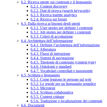
6.2. Ricerca utente sui contenuti e il linguaggio
6.2.1. Content discovery
6.2.2. Dati di ricerca (search keywords)
6.2.3. Ricerca tramite analytics
6.2.4. Ricerca sui forum
6.3. Dalla ricerca ai bisogni degli utenti
6.3.1. User stories per definire i contenuti
6.3.2. Job stories per definire i contenuti
6.3.3. Criteri di accettazione
6.4. Architettura dell’informazione
6.4.1. Definire l’architettura dell’informazione
6.4.2. Alberatura
6.4.3. Flussi di interazione
6.4.4. Sistemi di navigazione
6.4.5. Tipologie di contenuto (content type)
6.4.6. Ontologie e standard
6.4.7. Vocabolari controllati e tassonomie
6.5. Scrittura e linguaggio
6.5.1. Come leggono le persone sul web
6.5.2. Le regole per un linguaggio semplice
6.5.3. Microtesti
6.5.4. Scrittura collaborativa
6.5.5. Content critique
6.5.6. Traduzione e localizzazione dei contenuti
6.6. Documenti