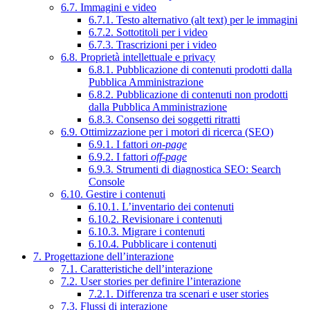
6.7. Immagini e video
6.7.1. Testo alternativo (alt text) per le immagini
6.7.2. Sottotitoli per i video
6.7.3. Trascrizioni per i video
6.8. Proprietà intellettuale e privacy
6.8.1. Pubblicazione di contenuti prodotti dalla
Pubblica Amministrazione
6.8.2. Pubblicazione di contenuti non prodotti
dalla Pubblica Amministrazione
6.8.3. Consenso dei soggetti ritratti
6.9. Ottimizzazione per i motori di ricerca (SEO)
6.9.1. I fattori
on-page
6.9.2. I fattori
off-page
6.9.3. Strumenti di diagnostica SEO: Search
Console
6.10. Gestire i contenuti
6.10.1. L’inventario dei contenuti
6.10.2. Revisionare i contenuti
6.10.3. Migrare i contenuti
6.10.4. Pubblicare i contenuti
7. Progettazione dell’interazione
7.1. Caratteristiche dell’interazione
7.2. User stories per definire l’interazione
7.2.1. Differenza tra scenari e user stories
7.3. Flussi di interazione