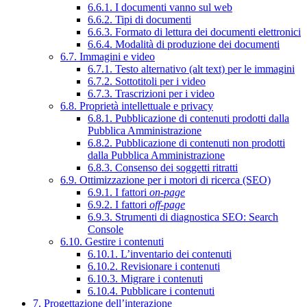
6.6.1. I documenti vanno sul web
6.6.2. Tipi di documenti
6.6.3. Formato di lettura dei documenti elettronici
6.6.4. Modalità di produzione dei documenti
6.7. Immagini e video
6.7.1. Testo alternativo (alt text) per le immagini
6.7.2. Sottotitoli per i video
6.7.3. Trascrizioni per i video
6.8. Proprietà intellettuale e privacy
6.8.1. Pubblicazione di contenuti prodotti dalla
Pubblica Amministrazione
6.8.2. Pubblicazione di contenuti non prodotti
dalla Pubblica Amministrazione
6.8.3. Consenso dei soggetti ritratti
6.9. Ottimizzazione per i motori di ricerca (SEO)
6.9.1. I fattori
on-page
6.9.2. I fattori
off-page
6.9.3. Strumenti di diagnostica SEO: Search
Console
6.10. Gestire i contenuti
6.10.1. L’inventario dei contenuti
6.10.2. Revisionare i contenuti
6.10.3. Migrare i contenuti
6.10.4. Pubblicare i contenuti
7. Progettazione dell’interazione