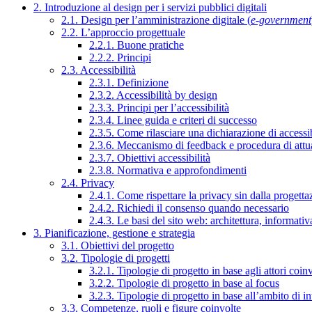
2. Introduzione al design per i servizi pubblici digitali
2.1. Design per l’amministrazione digitale (
e-government
2.2. L’approccio progettuale
2.2.1. Buone pratiche
2.2.2. Principi
2.3. Accessibilità
2.3.1. Definizione
2.3.2. Accessibilità by design
2.3.3. Principi per l’accessibilità
2.3.4. Linee guida e criteri di successo
2.3.5. Come rilasciare una dichiarazione di accessib
2.3.6. Meccanismo di feedback e procedura di attu
2.3.7. Obiettivi accessibilità
2.3.8. Normativa e approfondimenti
2.4. Privacy
2.4.1. Come rispettare la privacy sin dalla progettaz
2.4.2. Richiedi il consenso quando necessario
2.4.3. Le basi del sito web: architettura, informati
3. Pianificazione, gestione e strategia
3.1. Obiettivi del progetto
3.2. Tipologie di progetti
3.2.1. Tipologie di progetto in base agli attori coinv
3.2.2. Tipologie di progetto in base al focus
3.2.3. Tipologie di progetto in base all’ambito di i
3.3. Competenze, ruoli e figure coinvolte