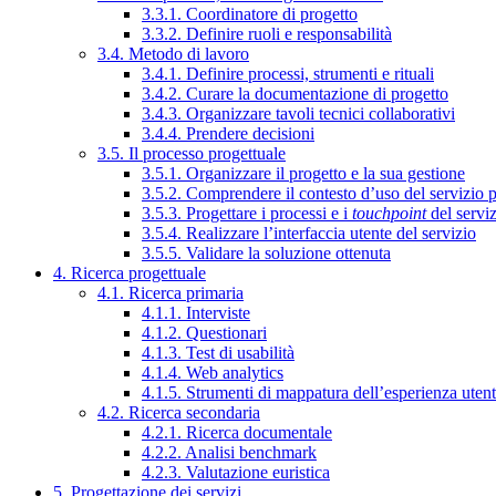
3.3.1. Coordinatore di progetto
3.3.2. Definire ruoli e responsabilità
3.4. Metodo di lavoro
3.4.1. Definire processi, strumenti e rituali
3.4.2. Curare la documentazione di progetto
3.4.3. Organizzare tavoli tecnici collaborativi
3.4.4. Prendere decisioni
3.5. Il processo progettuale
3.5.1. Organizzare il progetto e la sua gestione
3.5.2. Comprendere il contesto d’uso del servizio 
3.5.3. Progettare i processi e i
touchpoint
del servi
3.5.4. Realizzare l’interfaccia utente del servizio
3.5.5. Validare la soluzione ottenuta
4. Ricerca progettuale
4.1. Ricerca primaria
4.1.1. Interviste
4.1.2. Questionari
4.1.3. Test di usabilità
4.1.4. Web analytics
4.1.5. Strumenti di mappatura dell’esperienza uten
4.2. Ricerca secondaria
4.2.1. Ricerca documentale
4.2.2. Analisi benchmark
4.2.3. Valutazione euristica
5. Progettazione dei servizi