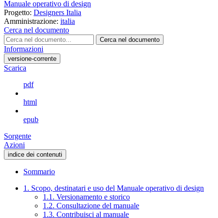
Manuale operativo di design
Progetto:
Designers Italia
Amministrazione:
italia
Cerca nel documento
Cerca nel documento
Informazioni
versione-corrente
Scarica
pdf
html
epub
Sorgente
Azioni
indice dei contenuti
Sommario
1. Scopo, destinatari e uso del Manuale operativo di design
1.1. Versionamento e storico
1.2. Consultazione del manuale
1.3. Contribuisci al manuale