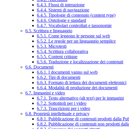
6.4.3. Flussi di interazione
6.4.4. Sistemi di navigazione
6.4.5. Tipologie di contenuto (content type)
6.4.6. Ontologie e standard
6.4.7. Vocabolari controllati e tassonomie
6.5. Scrittura e linguaggio
6.5.1. Come leggono le persone sul web
6.5.2. Le regole per un linguaggio semplice
6.5.3. Microtesti
6.5.4. Scrittura collaborativa
6.5.5. Content critique
6.5.6. Traduzione e localizzazione dei contenuti
6.6. Documenti
6.6.1. I documenti vanno sul web
6.6.2. Tipi di documenti
6.6.3. Formato di lettura dei documenti elettronici
6.6.4. Modalità di produzione dei documenti
6.7. Immagini e video
6.7.1. Testo alternativo (alt text) per le immagini
6.7.2. Sottotitoli per i video
6.7.3. Trascrizioni per i video
6.8. Proprietà intellettuale e privacy
6.8.1. Pubblicazione di contenuti prodotti dalla P
6.8.2. Pubblicazione di contenuti non prodotti dal