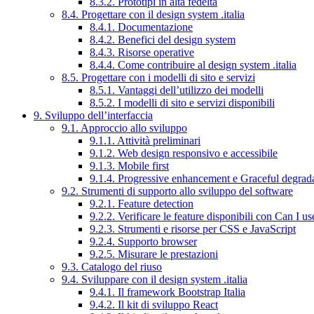
8.3.2. Prototipi in alta fedeltà
8.4. Progettare con il design system .italia
8.4.1. Documentazione
8.4.2. Benefici del design system
8.4.3. Risorse operative
8.4.4. Come contribuire al design system .italia
8.5. Progettare con i modelli di sito e servizi
8.5.1. Vantaggi dell’utilizzo dei modelli
8.5.2. I modelli di sito e servizi disponibili
9. Sviluppo dell’interfaccia
9.1. Approccio allo sviluppo
9.1.1. Attività preliminari
9.1.2. Web design responsivo e accessibile
9.1.3. Mobile first
9.1.4. Progressive enhancement e Graceful degrad
9.2. Strumenti di supporto allo sviluppo del software
9.2.1. Feature detection
9.2.2. Verificare le feature disponibili con Can I us
9.2.3. Strumenti e risorse per CSS e JavaScript
9.2.4. Supporto browser
9.2.5. Misurare le prestazioni
9.3. Catalogo del riuso
9.4. Sviluppare con il design system .italia
9.4.1. Il framework Bootstrap Italia
9.4.2. Il kit di sviluppo React