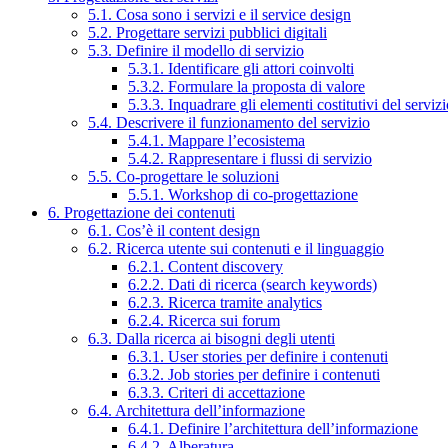
5.1. Cosa sono i servizi e il service design
5.2. Progettare servizi pubblici digitali
5.3. Definire il modello di servizio
5.3.1. Identificare gli attori coinvolti
5.3.2. Formulare la proposta di valore
5.3.3. Inquadrare gli elementi costitutivi del serviz
5.4. Descrivere il funzionamento del servizio
5.4.1. Mappare l’ecosistema
5.4.2. Rappresentare i flussi di servizio
5.5. Co-progettare le soluzioni
5.5.1. Workshop di co-progettazione
6. Progettazione dei contenuti
6.1. Cos’è il content design
6.2. Ricerca utente sui contenuti e il linguaggio
6.2.1. Content discovery
6.2.2. Dati di ricerca (search keywords)
6.2.3. Ricerca tramite analytics
6.2.4. Ricerca sui forum
6.3. Dalla ricerca ai bisogni degli utenti
6.3.1. User stories per definire i contenuti
6.3.2. Job stories per definire i contenuti
6.3.3. Criteri di accettazione
6.4. Architettura dell’informazione
6.4.1. Definire l’architettura dell’informazione
6.4.2. Alberatura