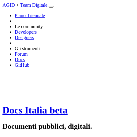
AGID
+
Team Digitale
Piano Triennale
Le community
Developers
Designers
Gli strumenti
Forum
Docs
GitHub
Docs Italia
beta
Documenti pubblici, digitali.