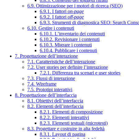
6.8.3. Consenso dei soggetti ritratti
6.9. Ottimizzazione per i motori di ricerca (SEO)
6.9.1. I fattori
on-page
6.9.2. I fattori
off-page
6.9.3. Strumenti di diagnostica SEO: Search Cons
6.10. Gestire i contenuti
6.10.1. L’inventario dei contenuti
6.10.2. Revisionare i contenuti
6.10.3. Migrare i contenuti
6.10.4. Pubblicare i contenuti
7. Progettazione dell’interazione
7.1. Caratteristiche dell’interazione
7.2. User stories per definire l’interazione
7.2.1. Differenza tra scenari e user stories
7.3. Flussi di interazione
7.4. Wireframe
7.5. Prototipi interattivi
8. Progettazione dell’interfaccia
8.1. Obiettivi dell’interfaccia
8.2. Elementi dell’interfaccia
8.2.1. Elementi di composizione
8.2.2. Elementi interattivi
8.2.3. Elementi testuali (microtesti)
8.3. Progettare e costruire in alta fedeltà
8.3.1. Layout di pagina