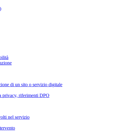
)
ilità
azione
ione di un sito o servizio digitale
va privacy, riferimenti DPO
olti nel servizio
ntervento