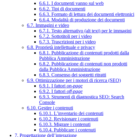
6.6.1. I documenti vanno sul web
6.6.2. Tipi di documenti
6.6.3. Formato di lettura dei documenti elettronici
6.6.4. Modalità di produzione dei documenti
6.7. Immagini e video
6.7.1. Testo alternativo (alt text) per le immagini
6.7.2. Sottotitoli per i video
6.7.3. Trascrizioni per i video
6.8. Proprietà intellettuale e privacy
6.8.1. Pubblicazione di contenuti prodotti dalla
Pubblica Amministrazione
6.8.2. Pubblicazione di contenuti non prodotti
dalla Pubblica Amministrazione
6.8.3. Consenso dei soggetti ritratti
6.9. Ottimizzazione per i motori di ricerca (SEO)
6.9.1. I fattori
on-page
6.9.2. I fattori
off-page
6.9.3. Strumenti di diagnostica SEO: Search
Console
6.10. Gestire i contenuti
6.10.1. L’inventario dei contenuti
6.10.2. Revisionare i contenuti
6.10.3. Migrare i contenuti
6.10.4. Pubblicare i contenuti
7. Progettazione dell’interazione