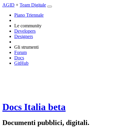
AGID
+
Team Digitale
Piano Triennale
Le community
Developers
Designers
Gli strumenti
Forum
Docs
GitHub
Docs Italia
beta
Documenti pubblici, digitali.