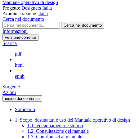
Manuale operativo di design
Progetto:
Designers Italia
Amministrazione:
italia
Cerca nel documento
Cerca nel documento
Informazioni
versione-corrente
Scarica
pdf
html
epub
Sorgente
Azioni
indice dei contenuti
Sommario
1. Scopo, destinatari e uso del Manuale operativo di design
1.1. Versionamento e storico
1.2. Consultazione del manuale
1.3. Contribuisci al manuale