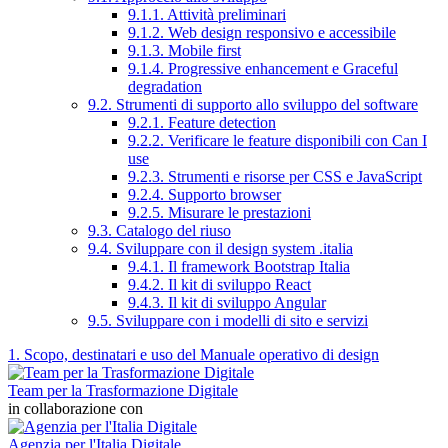
9.1.1. Attività preliminari
9.1.2. Web design responsivo e accessibile
9.1.3. Mobile first
9.1.4. Progressive enhancement e Graceful
degradation
9.2. Strumenti di supporto allo sviluppo del software
9.2.1. Feature detection
9.2.2. Verificare le feature disponibili con Can I
use
9.2.3. Strumenti e risorse per CSS e JavaScript
9.2.4. Supporto browser
9.2.5. Misurare le prestazioni
9.3. Catalogo del riuso
9.4. Sviluppare con il design system .italia
9.4.1. Il framework Bootstrap Italia
9.4.2. Il kit di sviluppo React
9.4.3. Il kit di sviluppo Angular
9.5. Sviluppare con i modelli di sito e servizi
1. Scopo, destinatari e uso del Manuale operativo di design
Team per la Trasformazione Digitale
in collaborazione con
Agenzia per l'Italia Digitale