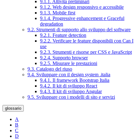
9.1.1. Attività preliminari
9.1.2. Web design responsivo e accessibile
9.1.3. Mobile first
9.1.4. Progressive enhancement e Graceful
degradation
9.2. Strumenti di supporto allo sviluppo del software
9.2.1. Feature detection
9.2.2. Verificare le feature disponibili con Can I
use
9.2.3. Strumenti e risorse per CSS e JavaScript
9.2.4. Supporto browser
9.2.5. Misurare le prestazioni
9.3. Catalogo del riuso
9.4. Sviluppare con il design system .italia
9.4.1. Il framework Bootstrap Italia
9.4.2. Il kit di sviluppo React
9.4.3. Il kit di sviluppo Angular
9.5. Sviluppare con i modelli di sito e servizi
glossario
A
B
C
D