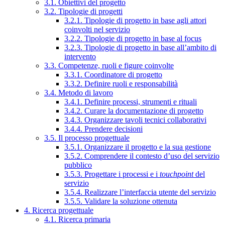
3.1. Obiettivi del progetto
3.2. Tipologie di progetti
3.2.1. Tipologie di progetto in base agli attori
coinvolti nel servizio
3.2.2. Tipologie di progetto in base al focus
3.2.3. Tipologie di progetto in base all’ambito di
intervento
3.3. Competenze, ruoli e figure coinvolte
3.3.1. Coordinatore di progetto
3.3.2. Definire ruoli e responsabilità
3.4. Metodo di lavoro
3.4.1. Definire processi, strumenti e rituali
3.4.2. Curare la documentazione di progetto
3.4.3. Organizzare tavoli tecnici collaborativi
3.4.4. Prendere decisioni
3.5. Il processo progettuale
3.5.1. Organizzare il progetto e la sua gestione
3.5.2. Comprendere il contesto d’uso del servizio
pubblico
3.5.3. Progettare i processi e i
touchpoint
del
servizio
3.5.4. Realizzare l’interfaccia utente del servizio
3.5.5. Validare la soluzione ottenuta
4. Ricerca progettuale
4.1. Ricerca primaria