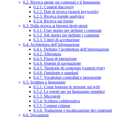
6.2. Ricerca utente sui contenuti e il linguaggio
6.2.1. Content discovery
6.2.2. Dati di ricerca (search keywords)
6.2.3. Ricerca tramite analytics
6.2.4. Ricerca sui forum
6.3. Dalla ricerca ai bisogni degli utenti
6.3.1. User stories per definire i contenuti
6.3.2. Job stories per definire i contenuti
6.3.3. Criteri di accettazione
6.4. Architettura dell’informazione
6.4.1. Definire l’architettura dell’informazione
6.4.2. Alberatura
6.4.3. Flussi di interazione
6.4.4. Sistemi di navigazione
6.4.5. Tipologie di contenuto (content type)
6.4.6. Ontologie e standard
6.4.7. Vocabolari controllati e tassonomie
6.5. Scrittura e linguaggio
6.5.1. Come leggono le persone sul web
6.5.2. Le regole per un linguaggio semplice
6.5.3. Microtesti
6.5.4. Scrittura collaborativa
6.5.5. Content critique
6.5.6. Traduzione e localizzazione dei contenuti
6.6. Documenti