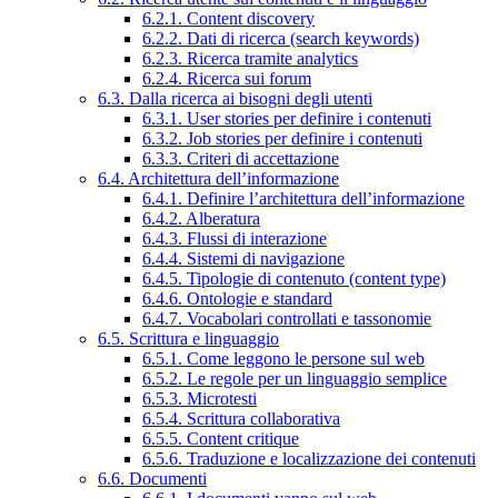
6.2.1. Content discovery
6.2.2. Dati di ricerca (search keywords)
6.2.3. Ricerca tramite analytics
6.2.4. Ricerca sui forum
6.3. Dalla ricerca ai bisogni degli utenti
6.3.1. User stories per definire i contenuti
6.3.2. Job stories per definire i contenuti
6.3.3. Criteri di accettazione
6.4. Architettura dell’informazione
6.4.1. Definire l’architettura dell’informazione
6.4.2. Alberatura
6.4.3. Flussi di interazione
6.4.4. Sistemi di navigazione
6.4.5. Tipologie di contenuto (content type)
6.4.6. Ontologie e standard
6.4.7. Vocabolari controllati e tassonomie
6.5. Scrittura e linguaggio
6.5.1. Come leggono le persone sul web
6.5.2. Le regole per un linguaggio semplice
6.5.3. Microtesti
6.5.4. Scrittura collaborativa
6.5.5. Content critique
6.5.6. Traduzione e localizzazione dei contenuti
6.6. Documenti