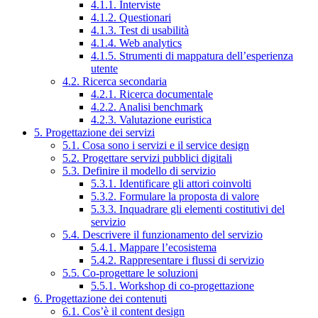
4.1.1. Interviste
4.1.2. Questionari
4.1.3. Test di usabilità
4.1.4. Web analytics
4.1.5. Strumenti di mappatura dell’esperienza
utente
4.2. Ricerca secondaria
4.2.1. Ricerca documentale
4.2.2. Analisi benchmark
4.2.3. Valutazione euristica
5. Progettazione dei servizi
5.1. Cosa sono i servizi e il service design
5.2. Progettare servizi pubblici digitali
5.3. Definire il modello di servizio
5.3.1. Identificare gli attori coinvolti
5.3.2. Formulare la proposta di valore
5.3.3. Inquadrare gli elementi costitutivi del
servizio
5.4. Descrivere il funzionamento del servizio
5.4.1. Mappare l’ecosistema
5.4.2. Rappresentare i flussi di servizio
5.5. Co-progettare le soluzioni
5.5.1. Workshop di co-progettazione
6. Progettazione dei contenuti
6.1. Cos’è il content design