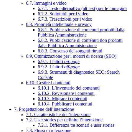
6.7. Immagini e video
6.7.1. Testo alternativo (alt text) per le immagini
6.7.2. Sottotitoli per i video
6.7.3. Trascrizioni per i video
6.8. Proprietà intellettuale e privacy
6.8.1. Pubblicazione di contenuti prodotti dalla
Pubblica Amministrazione
6.8.2. Pubblicazione di contenuti non prodotti
dalla Pubblica Amministrazione
6.8.3. Consenso dei soggetti ritratti
6.9. Ottimizzazione per i motori di ricerca (SEO)
6.9.1. I fattori
on-page
6.9.2. I fattori
off-page
6.9.3. Strumenti di diagnostica SEO: Search
Console
6.10. Gestire i contenuti
6.10.1. L’inventario dei contenuti
6.10.2. Revisionare i contenuti
6.10.3. Migrare i contenuti
6.10.4. Pubblicare i contenuti
7. Progettazione dell’interazione
7.1. Caratteristiche dell’interazione
7.2. User stories per definire l’interazione
7.2.1. Differenza tra scenari e user stories
7.3. Flussi di interazione