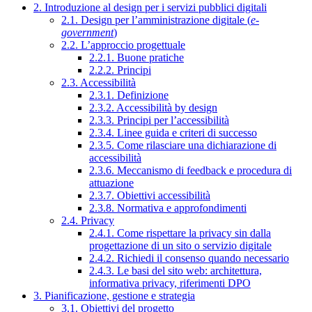
2. Introduzione al design per i servizi pubblici digitali
2.1. Design per l’amministrazione digitale (
e-
government
)
2.2. L’approccio progettuale
2.2.1. Buone pratiche
2.2.2. Principi
2.3. Accessibilità
2.3.1. Definizione
2.3.2. Accessibilità by design
2.3.3. Principi per l’accessibilità
2.3.4. Linee guida e criteri di successo
2.3.5. Come rilasciare una dichiarazione di
accessibilità
2.3.6. Meccanismo di feedback e procedura di
attuazione
2.3.7. Obiettivi accessibilità
2.3.8. Normativa e approfondimenti
2.4. Privacy
2.4.1. Come rispettare la privacy sin dalla
progettazione di un sito o servizio digitale
2.4.2. Richiedi il consenso quando necessario
2.4.3. Le basi del sito web: architettura,
informativa privacy, riferimenti DPO
3. Pianificazione, gestione e strategia
3.1. Obiettivi del progetto