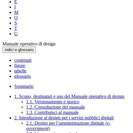
E
I
M
O
S
T
U
Manuale operativo di design
indici e glossario
contenuti
figure
tabelle
glossario
Sommario
1. Scopo, destinatari e uso del Manuale operativo di design
1.1. Versionamento e storico
1.2. Consultazione del manuale
1.3. Contribuisci al manuale
2. Introduzione al design per i servizi pubblici digitali
2.1. Design per l’amministrazione digitale (
e-
government
)