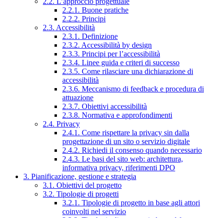
2.2. L’approccio progettuale
2.2.1. Buone pratiche
2.2.2. Principi
2.3. Accessibilità
2.3.1. Definizione
2.3.2. Accessibilità by design
2.3.3. Principi per l’accessibilità
2.3.4. Linee guida e criteri di successo
2.3.5. Come rilasciare una dichiarazione di
accessibilità
2.3.6. Meccanismo di feedback e procedura di
attuazione
2.3.7. Obiettivi accessibilità
2.3.8. Normativa e approfondimenti
2.4. Privacy
2.4.1. Come rispettare la privacy sin dalla
progettazione di un sito o servizio digitale
2.4.2. Richiedi il consenso quando necessario
2.4.3. Le basi del sito web: architettura,
informativa privacy, riferimenti DPO
3. Pianificazione, gestione e strategia
3.1. Obiettivi del progetto
3.2. Tipologie di progetti
3.2.1. Tipologie di progetto in base agli attori
coinvolti nel servizio