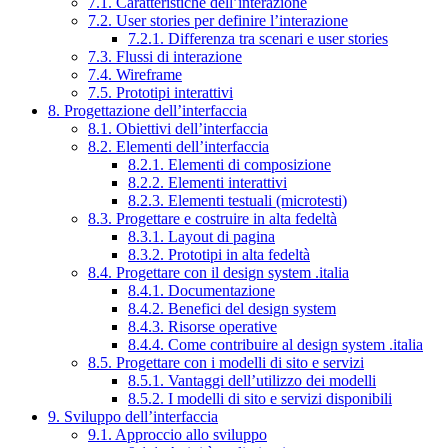
7.1. Caratteristiche dell’interazione
7.2. User stories per definire l’interazione
7.2.1. Differenza tra scenari e user stories
7.3. Flussi di interazione
7.4. Wireframe
7.5. Prototipi interattivi
8. Progettazione dell’interfaccia
8.1. Obiettivi dell’interfaccia
8.2. Elementi dell’interfaccia
8.2.1. Elementi di composizione
8.2.2. Elementi interattivi
8.2.3. Elementi testuali (microtesti)
8.3. Progettare e costruire in alta fedeltà
8.3.1. Layout di pagina
8.3.2. Prototipi in alta fedeltà
8.4. Progettare con il design system .italia
8.4.1. Documentazione
8.4.2. Benefici del design system
8.4.3. Risorse operative
8.4.4. Come contribuire al design system .italia
8.5. Progettare con i modelli di sito e servizi
8.5.1. Vantaggi dell’utilizzo dei modelli
8.5.2. I modelli di sito e servizi disponibili
9. Sviluppo dell’interfaccia
9.1. Approccio allo sviluppo