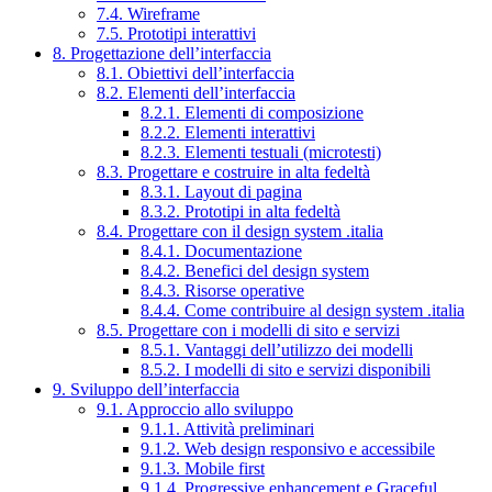
7.4. Wireframe
7.5. Prototipi interattivi
8. Progettazione dell’interfaccia
8.1. Obiettivi dell’interfaccia
8.2. Elementi dell’interfaccia
8.2.1. Elementi di composizione
8.2.2. Elementi interattivi
8.2.3. Elementi testuali (microtesti)
8.3. Progettare e costruire in alta fedeltà
8.3.1. Layout di pagina
8.3.2. Prototipi in alta fedeltà
8.4. Progettare con il design system .italia
8.4.1. Documentazione
8.4.2. Benefici del design system
8.4.3. Risorse operative
8.4.4. Come contribuire al design system .italia
8.5. Progettare con i modelli di sito e servizi
8.5.1. Vantaggi dell’utilizzo dei modelli
8.5.2. I modelli di sito e servizi disponibili
9. Sviluppo dell’interfaccia
9.1. Approccio allo sviluppo
9.1.1. Attività preliminari
9.1.2. Web design responsivo e accessibile
9.1.3. Mobile first
9.1.4. Progressive enhancement e Graceful