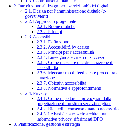
1.3. Contribuisci al manuale
2. Introduzione al design per i servizi pubblici digitali
2.1. Design per l’amministrazione digitale (
e-
government
)
2.2. L’approccio progettuale
2.2.1. Buone pratiche
2.2.2. Principi
2.3. Accessibilità
2.3.1. Definizione
2.3.2. Accessibilità by design
2.3.3. Principi per l’accessibilità
2.3.4. Linee guida e criteri di successo
2.3.5. Come rilasciare una dichiarazione di
accessibilità
2.3.6. Meccanismo di feedback e procedura di
attuazione
2.3.7. Obiettivi accessibilità
2.3.8. Normativa e approfondimenti
2.4. Privacy
2.4.1. Come rispettare la privacy sin dalla
progettazione di un sito o servizio digitale
2.4.2. Richiedi il consenso quando necessario
2.4.3. Le basi del sito web: architettura,
informativa privacy, riferimenti DPO
3. Pianificazione, gestione e strategia