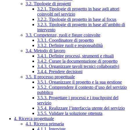
3.2. Tipologie di progetti
3.2.1. Tipologie di progetto in base agli attori
coinvolti nel servizio
3.2.2. Tipologie di progetto in base al focus
3.2.3. Tipologie di progetto in base all’ambito di
intervento
3.3. Competenze, ruoli e figure coinvolte
3.3.1. Coordinatore di progetto
3.3.2. Definire ruoli e responsabilità
3.4. Metodo di lavoro
3.4.1. Definire processi, strumenti e rituali
3.4.2. Curare la documentazione di progetto
3.4.3. Organizzare tavoli tecnici collaborativi
3.4.4. Prendere decisioni
3.5. Il processo progettuale
3.5.1. Organizzare il progetto e la sua gestione
3.5.2. Comprendere il contesto d’uso del servizio
pubblico
3.5.3. Progettare i processi e i
touchpoint
del
servizio
3.5.4. Realizzare l’interfaccia utente del servizio
3.5.5. Validare la soluzione ottenuta
4. Ricerca progettuale
4.1. Ricerca primaria
4.1.1. Interviste