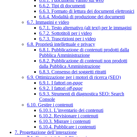
6.6.1. I documenti vanno sul web
6.6.2. Tipi di documenti
6.6.3. Formato di lettura dei documenti elettronici
6.6.4. Modalità di produzione dei documenti
6.7. Immagini e video
6.7.1. Testo alternativo (alt text) per le immagini
6.7.2. Sottotitoli per i video
6.7.3. Trascrizioni per i video
6.8. Proprietà intellettuale e privacy
6.8.1. Pubblicazione di contenuti prodotti dalla
Pubblica Amministrazione
6.8.2. Pubblicazione di contenuti non prodotti
dalla Pubblica Amministrazione
6.8.3. Consenso dei soggetti ritratti
6.9. Ottimizzazione per i motori di ricerca (SEO)
6.9.1. I fattori
on-page
6.9.2. I fattori
off-page
6.9.3. Strumenti di diagnostica SEO: Search
Console
6.10. Gestire i contenuti
6.10.1. L’inventario dei contenuti
6.10.2. Revisionare i contenuti
6.10.3. Migrare i contenuti
6.10.4. Pubblicare i contenuti
7. Progettazione dell’interazione