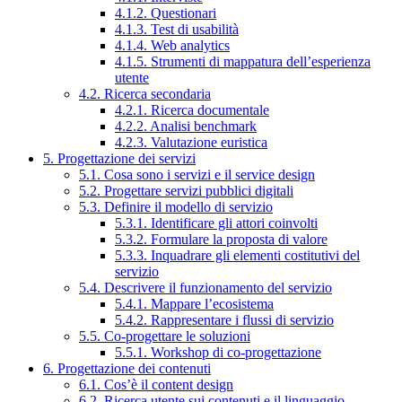
4.1.2. Questionari
4.1.3. Test di usabilità
4.1.4. Web analytics
4.1.5. Strumenti di mappatura dell’esperienza
utente
4.2. Ricerca secondaria
4.2.1. Ricerca documentale
4.2.2. Analisi benchmark
4.2.3. Valutazione euristica
5. Progettazione dei servizi
5.1. Cosa sono i servizi e il service design
5.2. Progettare servizi pubblici digitali
5.3. Definire il modello di servizio
5.3.1. Identificare gli attori coinvolti
5.3.2. Formulare la proposta di valore
5.3.3. Inquadrare gli elementi costitutivi del
servizio
5.4. Descrivere il funzionamento del servizio
5.4.1. Mappare l’ecosistema
5.4.2. Rappresentare i flussi di servizio
5.5. Co-progettare le soluzioni
5.5.1. Workshop di co-progettazione
6. Progettazione dei contenuti
6.1. Cos’è il content design
6.2. Ricerca utente sui contenuti e il linguaggio