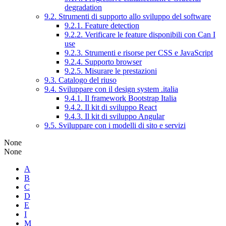
degradation
9.2. Strumenti di supporto allo sviluppo del software
9.2.1. Feature detection
9.2.2. Verificare le feature disponibili con Can I
use
9.2.3. Strumenti e risorse per CSS e JavaScript
9.2.4. Supporto browser
9.2.5. Misurare le prestazioni
9.3. Catalogo del riuso
9.4. Sviluppare con il design system .italia
9.4.1. Il framework Bootstrap Italia
9.4.2. Il kit di sviluppo React
9.4.3. Il kit di sviluppo Angular
9.5. Sviluppare con i modelli di sito e servizi
None
None
A
B
C
D
E
I
M