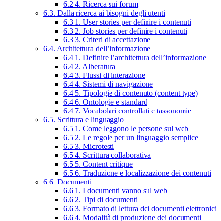
6.2.4. Ricerca sui forum
6.3. Dalla ricerca ai bisogni degli utenti
6.3.1. User stories per definire i contenuti
6.3.2. Job stories per definire i contenuti
6.3.3. Criteri di accettazione
6.4. Architettura dell’informazione
6.4.1. Definire l’architettura dell’informazione
6.4.2. Alberatura
6.4.3. Flussi di interazione
6.4.4. Sistemi di navigazione
6.4.5. Tipologie di contenuto (content type)
6.4.6. Ontologie e standard
6.4.7. Vocabolari controllati e tassonomie
6.5. Scrittura e linguaggio
6.5.1. Come leggono le persone sul web
6.5.2. Le regole per un linguaggio semplice
6.5.3. Microtesti
6.5.4. Scrittura collaborativa
6.5.5. Content critique
6.5.6. Traduzione e localizzazione dei contenuti
6.6. Documenti
6.6.1. I documenti vanno sul web
6.6.2. Tipi di documenti
6.6.3. Formato di lettura dei documenti elettronici
6.6.4. Modalità di produzione dei documenti