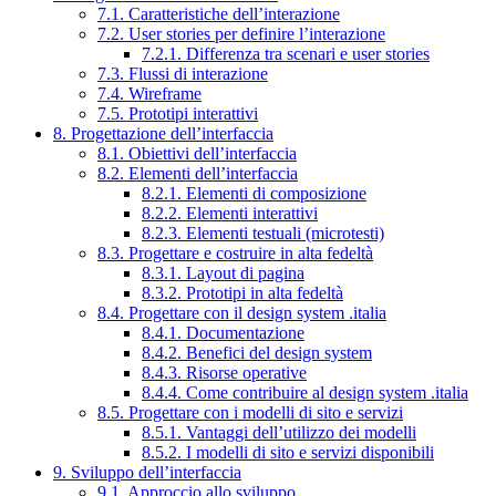
7.1. Caratteristiche dell’interazione
7.2. User stories per definire l’interazione
7.2.1. Differenza tra scenari e user stories
7.3. Flussi di interazione
7.4. Wireframe
7.5. Prototipi interattivi
8. Progettazione dell’interfaccia
8.1. Obiettivi dell’interfaccia
8.2. Elementi dell’interfaccia
8.2.1. Elementi di composizione
8.2.2. Elementi interattivi
8.2.3. Elementi testuali (microtesti)
8.3. Progettare e costruire in alta fedeltà
8.3.1. Layout di pagina
8.3.2. Prototipi in alta fedeltà
8.4. Progettare con il design system .italia
8.4.1. Documentazione
8.4.2. Benefici del design system
8.4.3. Risorse operative
8.4.4. Come contribuire al design system .italia
8.5. Progettare con i modelli di sito e servizi
8.5.1. Vantaggi dell’utilizzo dei modelli
8.5.2. I modelli di sito e servizi disponibili
9. Sviluppo dell’interfaccia
9.1. Approccio allo sviluppo