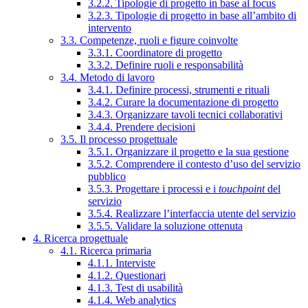
3.2.2. Tipologie di progetto in base al focus
3.2.3. Tipologie di progetto in base all’ambito di
intervento
3.3. Competenze, ruoli e figure coinvolte
3.3.1. Coordinatore di progetto
3.3.2. Definire ruoli e responsabilità
3.4. Metodo di lavoro
3.4.1. Definire processi, strumenti e rituali
3.4.2. Curare la documentazione di progetto
3.4.3. Organizzare tavoli tecnici collaborativi
3.4.4. Prendere decisioni
3.5. Il processo progettuale
3.5.1. Organizzare il progetto e la sua gestione
3.5.2. Comprendere il contesto d’uso del servizio
pubblico
3.5.3. Progettare i processi e i
touchpoint
del
servizio
3.5.4. Realizzare l’interfaccia utente del servizio
3.5.5. Validare la soluzione ottenuta
4. Ricerca progettuale
4.1. Ricerca primaria
4.1.1. Interviste
4.1.2. Questionari
4.1.3. Test di usabilità
4.1.4. Web analytics