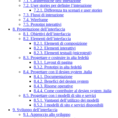
7.1. Caratteristiche dell’interazione
7.2. User stories per definire l’interazione
7.2.1. Differenza tra scenari e user stories
7.3. Flussi di interazione
7.4. Wireframe
7.5. Prototipi interattivi
8. Progettazione dell’interfaccia
8.1. Obiettivi dell’interfaccia
8.2. Elementi dell’interfaccia
8.2.1. Elementi di composizione
8.2.2. Elementi interattivi
8.2.3. Elementi testuali (microtesti)
8.3. Progettare e costruire in alta fedeltà
8.3.1. Layout di pagina
8.3.2. Prototipi in alta fedeltà
8.4. Progettare con il design system .italia
8.4.1. Documentazione
8.4.2. Benefici del design system
8.4.3. Risorse operative
8.4.4. Come contribuire al design system .italia
8.5. Progettare con i modelli di sito e servizi
8.5.1. Vantaggi dell’utilizzo dei modelli
8.5.2. I modelli di sito e servizi disponibili
9. Sviluppo dell’interfaccia
9.1. Approccio allo sviluppo