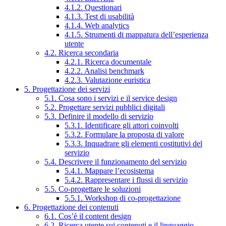
4.1.2. Questionari
4.1.3. Test di usabilità
4.1.4. Web analytics
4.1.5. Strumenti di mappatura dell’esperienza
utente
4.2. Ricerca secondaria
4.2.1. Ricerca documentale
4.2.2. Analisi benchmark
4.2.3. Valutazione euristica
5. Progettazione dei servizi
5.1. Cosa sono i servizi e il service design
5.2. Progettare servizi pubblici digitali
5.3. Definire il modello di servizio
5.3.1. Identificare gli attori coinvolti
5.3.2. Formulare la proposta di valore
5.3.3. Inquadrare gli elementi costitutivi del
servizio
5.4. Descrivere il funzionamento del servizio
5.4.1. Mappare l’ecosistema
5.4.2. Rappresentare i flussi di servizio
5.5. Co-progettare le soluzioni
5.5.1. Workshop di co-progettazione
6. Progettazione dei contenuti
6.1. Cos’è il content design
6.2. Ricerca utente sui contenuti e il linguaggio