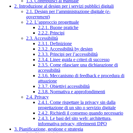
1.3. Contribuisci al manuale
2. Introduzione al design per i servizi pubblici digitali
2.1. Design per l’amministrazione digitale (
e-
government
)
2.2. L’approccio progettuale
2.2.1. Buone pratiche
2.2.2. Principi
2.3. Accessibilità
2.3.1. Definizione
2.3.2. Accessibilità by design
2.3.3. Principi per l’accessibilità
2.3.4. Linee guida e criteri di successo
2.3.5. Come rilasciare una dichiarazione di
accessibilità
2.3.6. Meccanismo di feedback e procedura di
attuazione
2.3.7. Obiettivi accessibilità
2.3.8. Normativa e approfondimenti
2.4. Privacy
2.4.1. Come rispettare la privacy sin dalla
progettazione di un sito o servizio digitale
2.4.2. Richiedi il consenso quando necessario
2.4.3. Le basi del sito web: architettura,
informativa privacy, riferimenti DPO
3. Pianificazione, gestione e strategia