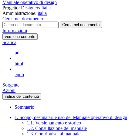
Manuale operativo di design
Progetto:
Designers Italia
Amministrazione:
italia
Cerca nel documento
Cerca nel documento
Informazioni
versione-corrente
Scarica
pdf
html
epub
Sorgente
Azioni
indice dei contenuti
Sommario
1. Scopo, destinatari e uso del Manuale operativo di design
1.1. Versionamento e storico
1.2. Consultazione del manuale
1.3. Contribuisci al manuale