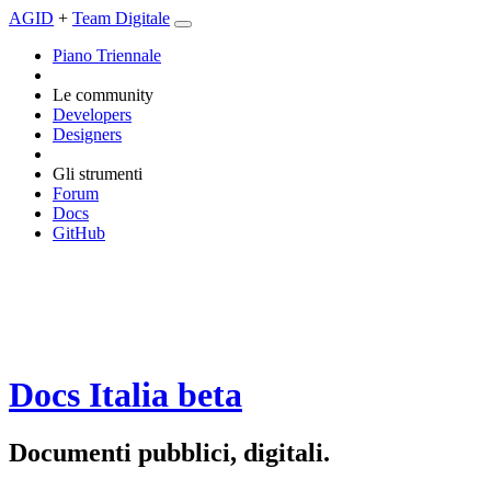
AGID
+
Team Digitale
Piano Triennale
Le community
Developers
Designers
Gli strumenti
Forum
Docs
GitHub
Docs Italia
beta
Documenti pubblici, digitali.