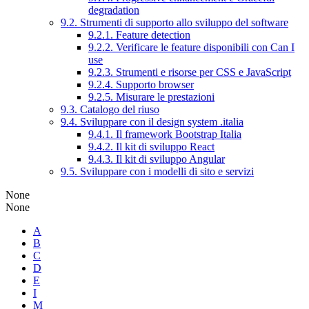
degradation
9.2. Strumenti di supporto allo sviluppo del software
9.2.1. Feature detection
9.2.2. Verificare le feature disponibili con Can I
use
9.2.3. Strumenti e risorse per CSS e JavaScript
9.2.4. Supporto browser
9.2.5. Misurare le prestazioni
9.3. Catalogo del riuso
9.4. Sviluppare con il design system .italia
9.4.1. Il framework Bootstrap Italia
9.4.2. Il kit di sviluppo React
9.4.3. Il kit di sviluppo Angular
9.5. Sviluppare con i modelli di sito e servizi
None
None
A
B
C
D
E
I
M