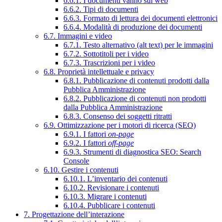
6.6.1. I documenti vanno sul web
6.6.2. Tipi di documenti
6.6.3. Formato di lettura dei documenti elettronici
6.6.4. Modalità di produzione dei documenti
6.7. Immagini e video
6.7.1. Testo alternativo (alt text) per le immagini
6.7.2. Sottotitoli per i video
6.7.3. Trascrizioni per i video
6.8. Proprietà intellettuale e privacy
6.8.1. Pubblicazione di contenuti prodotti dalla
Pubblica Amministrazione
6.8.2. Pubblicazione di contenuti non prodotti
dalla Pubblica Amministrazione
6.8.3. Consenso dei soggetti ritratti
6.9. Ottimizzazione per i motori di ricerca (SEO)
6.9.1. I fattori
on-page
6.9.2. I fattori
off-page
6.9.3. Strumenti di diagnostica SEO: Search
Console
6.10. Gestire i contenuti
6.10.1. L’inventario dei contenuti
6.10.2. Revisionare i contenuti
6.10.3. Migrare i contenuti
6.10.4. Pubblicare i contenuti
7. Progettazione dell’interazione