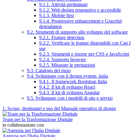
9.1.1. Attività preliminari
9.1.2. Web design responsivo e accessibile
9.1.3. Mobile first
9.1.4. Progressive enhancement e Graceful
degradation
9.2. Strumenti di supporto allo sviluppo del software
9.2.1. Feature detection
9.2.2. Verificare le feature disponibili con Can I
use
9.2.3. Strumenti e risorse per CSS e JavaScript
9.2.4. Supporto browser
9.2.5. Misurare le prestazioni
9.3. Catalogo del riuso
9.4. Sviluppare con il design system .italia
9.4.1. Il framework Bootstrap Italia
9.4.2. Il kit di sviluppo React
9.4.3. Il kit di sviluppo Angular
9.5. Sviluppare con i modelli di sito e servizi
1. Scopo, destinatari e uso del Manuale operativo di design
Team per la Trasformazione Digitale
in collaborazione con
Agenzia per l'Italia Digitale