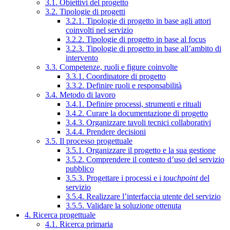
3.1. Obiettivi del progetto
3.2. Tipologie di progetti
3.2.1. Tipologie di progetto in base agli attori
coinvolti nel servizio
3.2.2. Tipologie di progetto in base al focus
3.2.3. Tipologie di progetto in base all’ambito di
intervento
3.3. Competenze, ruoli e figure coinvolte
3.3.1. Coordinatore di progetto
3.3.2. Definire ruoli e responsabilità
3.4. Metodo di lavoro
3.4.1. Definire processi, strumenti e rituali
3.4.2. Curare la documentazione di progetto
3.4.3. Organizzare tavoli tecnici collaborativi
3.4.4. Prendere decisioni
3.5. Il processo progettuale
3.5.1. Organizzare il progetto e la sua gestione
3.5.2. Comprendere il contesto d’uso del servizio
pubblico
3.5.3. Progettare i processi e i
touchpoint
del
servizio
3.5.4. Realizzare l’interfaccia utente del servizio
3.5.5. Validare la soluzione ottenuta
4. Ricerca progettuale
4.1. Ricerca primaria