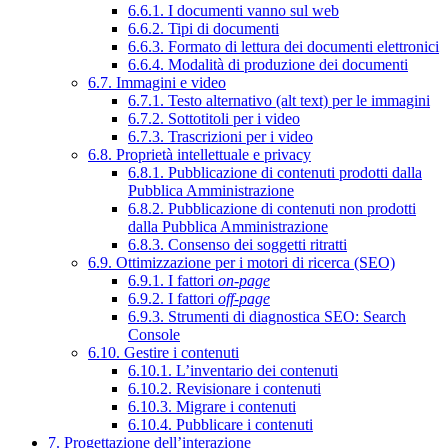
6.6.1. I documenti vanno sul web
6.6.2. Tipi di documenti
6.6.3. Formato di lettura dei documenti elettronici
6.6.4. Modalità di produzione dei documenti
6.7. Immagini e video
6.7.1. Testo alternativo (alt text) per le immagini
6.7.2. Sottotitoli per i video
6.7.3. Trascrizioni per i video
6.8. Proprietà intellettuale e privacy
6.8.1. Pubblicazione di contenuti prodotti dalla
Pubblica Amministrazione
6.8.2. Pubblicazione di contenuti non prodotti
dalla Pubblica Amministrazione
6.8.3. Consenso dei soggetti ritratti
6.9. Ottimizzazione per i motori di ricerca (SEO)
6.9.1. I fattori
on-page
6.9.2. I fattori
off-page
6.9.3. Strumenti di diagnostica SEO: Search
Console
6.10. Gestire i contenuti
6.10.1. L’inventario dei contenuti
6.10.2. Revisionare i contenuti
6.10.3. Migrare i contenuti
6.10.4. Pubblicare i contenuti
7. Progettazione dell’interazione