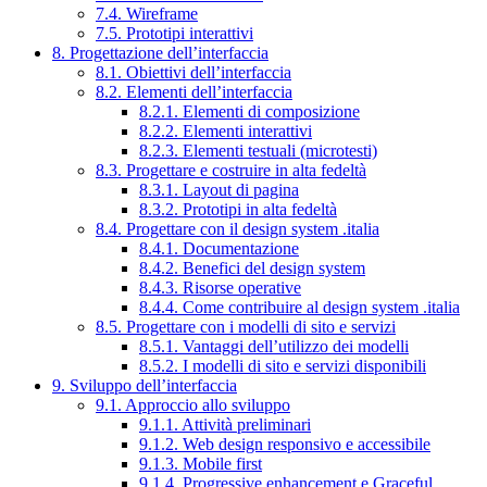
7.4. Wireframe
7.5. Prototipi interattivi
8. Progettazione dell’interfaccia
8.1. Obiettivi dell’interfaccia
8.2. Elementi dell’interfaccia
8.2.1. Elementi di composizione
8.2.2. Elementi interattivi
8.2.3. Elementi testuali (microtesti)
8.3. Progettare e costruire in alta fedeltà
8.3.1. Layout di pagina
8.3.2. Prototipi in alta fedeltà
8.4. Progettare con il design system .italia
8.4.1. Documentazione
8.4.2. Benefici del design system
8.4.3. Risorse operative
8.4.4. Come contribuire al design system .italia
8.5. Progettare con i modelli di sito e servizi
8.5.1. Vantaggi dell’utilizzo dei modelli
8.5.2. I modelli di sito e servizi disponibili
9. Sviluppo dell’interfaccia
9.1. Approccio allo sviluppo
9.1.1. Attività preliminari
9.1.2. Web design responsivo e accessibile
9.1.3. Mobile first
9.1.4. Progressive enhancement e Graceful