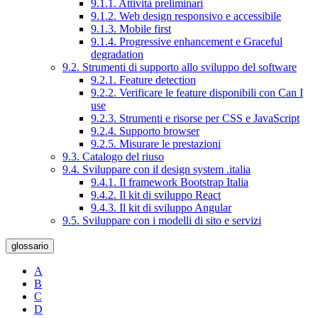
9.1.1. Attività preliminari
9.1.2. Web design responsivo e accessibile
9.1.3. Mobile first
9.1.4. Progressive enhancement e Graceful
degradation
9.2. Strumenti di supporto allo sviluppo del software
9.2.1. Feature detection
9.2.2. Verificare le feature disponibili con Can I
use
9.2.3. Strumenti e risorse per CSS e JavaScript
9.2.4. Supporto browser
9.2.5. Misurare le prestazioni
9.3. Catalogo del riuso
9.4. Sviluppare con il design system .italia
9.4.1. Il framework Bootstrap Italia
9.4.2. Il kit di sviluppo React
9.4.3. Il kit di sviluppo Angular
9.5. Sviluppare con i modelli di sito e servizi
glossario
A
B
C
D