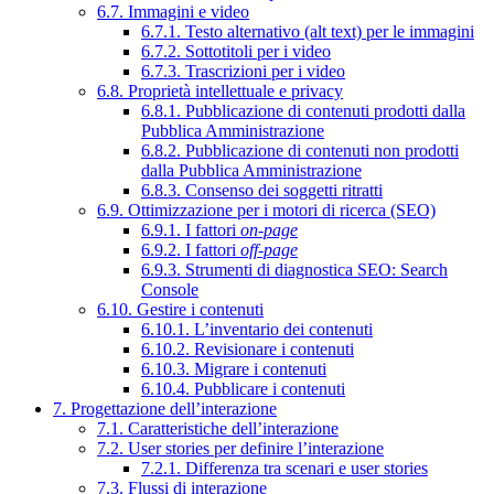
6.7. Immagini e video
6.7.1. Testo alternativo (alt text) per le immagini
6.7.2. Sottotitoli per i video
6.7.3. Trascrizioni per i video
6.8. Proprietà intellettuale e privacy
6.8.1. Pubblicazione di contenuti prodotti dalla
Pubblica Amministrazione
6.8.2. Pubblicazione di contenuti non prodotti
dalla Pubblica Amministrazione
6.8.3. Consenso dei soggetti ritratti
6.9. Ottimizzazione per i motori di ricerca (SEO)
6.9.1. I fattori
on-page
6.9.2. I fattori
off-page
6.9.3. Strumenti di diagnostica SEO: Search
Console
6.10. Gestire i contenuti
6.10.1. L’inventario dei contenuti
6.10.2. Revisionare i contenuti
6.10.3. Migrare i contenuti
6.10.4. Pubblicare i contenuti
7. Progettazione dell’interazione
7.1. Caratteristiche dell’interazione
7.2. User stories per definire l’interazione
7.2.1. Differenza tra scenari e user stories
7.3. Flussi di interazione