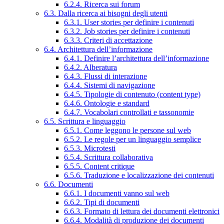
6.2.4. Ricerca sui forum
6.3. Dalla ricerca ai bisogni degli utenti
6.3.1. User stories per definire i contenuti
6.3.2. Job stories per definire i contenuti
6.3.3. Criteri di accettazione
6.4. Architettura dell’informazione
6.4.1. Definire l’architettura dell’informazione
6.4.2. Alberatura
6.4.3. Flussi di interazione
6.4.4. Sistemi di navigazione
6.4.5. Tipologie di contenuto (content type)
6.4.6. Ontologie e standard
6.4.7. Vocabolari controllati e tassonomie
6.5. Scrittura e linguaggio
6.5.1. Come leggono le persone sul web
6.5.2. Le regole per un linguaggio semplice
6.5.3. Microtesti
6.5.4. Scrittura collaborativa
6.5.5. Content critique
6.5.6. Traduzione e localizzazione dei contenuti
6.6. Documenti
6.6.1. I documenti vanno sul web
6.6.2. Tipi di documenti
6.6.3. Formato di lettura dei documenti elettronici
6.6.4. Modalità di produzione dei documenti