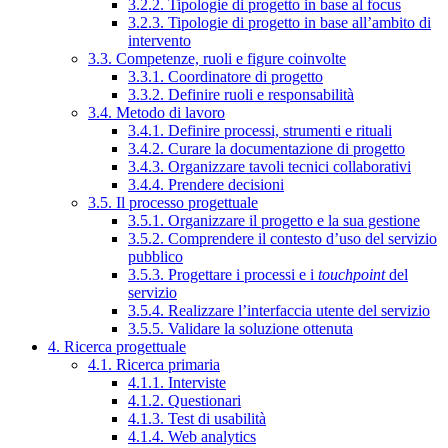
3.2.2. Tipologie di progetto in base al focus
3.2.3. Tipologie di progetto in base all’ambito di
intervento
3.3. Competenze, ruoli e figure coinvolte
3.3.1. Coordinatore di progetto
3.3.2. Definire ruoli e responsabilità
3.4. Metodo di lavoro
3.4.1. Definire processi, strumenti e rituali
3.4.2. Curare la documentazione di progetto
3.4.3. Organizzare tavoli tecnici collaborativi
3.4.4. Prendere decisioni
3.5. Il processo progettuale
3.5.1. Organizzare il progetto e la sua gestione
3.5.2. Comprendere il contesto d’uso del servizio
pubblico
3.5.3. Progettare i processi e i
touchpoint
del
servizio
3.5.4. Realizzare l’interfaccia utente del servizio
3.5.5. Validare la soluzione ottenuta
4. Ricerca progettuale
4.1. Ricerca primaria
4.1.1. Interviste
4.1.2. Questionari
4.1.3. Test di usabilità
4.1.4. Web analytics