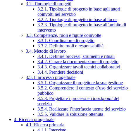
3.2. Tipologie di progetti
3.2.1. Tipologie di progetto in base agli attori
coinvolti nel servizio
3.2.2. Tipologie di progetto in base al focus
3.2.3. Tipologie di progetto in base all’ambito di
intervento
3.3. Competenze, ruoli e figure coinvolte
3.3.1. Coordinatore di progetto
3.3.2. Definire ruoli e responsabilità
3.4. Metodo di lavoro
3.4.1. Definire processi, strumenti e rituali
3.4.2. Curare la documentazione di progetto
3.4.3. Organizzare tavoli tecnici collaborativi
3.4.4. Prendere decisioni
3.5. Il processo progettuale
3.5.1. Organizzare il progetto e la sua gestione
3.5.2. Comprendere il contesto d’uso del servizio
pubblico
3.5.3. Progettare i processi e i
touchpoint
del
servizio
3.5.4. Realizzare l’interfaccia utente del servizio
3.5.5. Validare la soluzione ottenuta
4. Ricerca progettuale
4.1. Ricerca primaria
4.1.1. Interviste