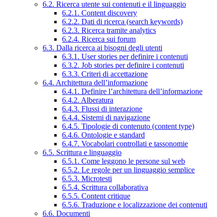
6.2. Ricerca utente sui contenuti e il linguaggio
6.2.1. Content discovery
6.2.2. Dati di ricerca (search keywords)
6.2.3. Ricerca tramite analytics
6.2.4. Ricerca sui forum
6.3. Dalla ricerca ai bisogni degli utenti
6.3.1. User stories per definire i contenuti
6.3.2. Job stories per definire i contenuti
6.3.3. Criteri di accettazione
6.4. Architettura dell’informazione
6.4.1. Definire l’architettura dell’informazione
6.4.2. Alberatura
6.4.3. Flussi di interazione
6.4.4. Sistemi di navigazione
6.4.5. Tipologie di contenuto (content type)
6.4.6. Ontologie e standard
6.4.7. Vocabolari controllati e tassonomie
6.5. Scrittura e linguaggio
6.5.1. Come leggono le persone sul web
6.5.2. Le regole per un linguaggio semplice
6.5.3. Microtesti
6.5.4. Scrittura collaborativa
6.5.5. Content critique
6.5.6. Traduzione e localizzazione dei contenuti
6.6. Documenti