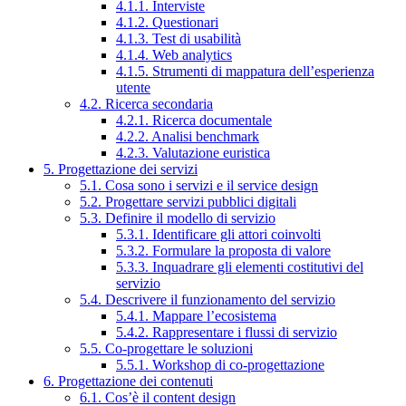
4.1.1. Interviste
4.1.2. Questionari
4.1.3. Test di usabilità
4.1.4. Web analytics
4.1.5. Strumenti di mappatura dell’esperienza
utente
4.2. Ricerca secondaria
4.2.1. Ricerca documentale
4.2.2. Analisi benchmark
4.2.3. Valutazione euristica
5. Progettazione dei servizi
5.1. Cosa sono i servizi e il service design
5.2. Progettare servizi pubblici digitali
5.3. Definire il modello di servizio
5.3.1. Identificare gli attori coinvolti
5.3.2. Formulare la proposta di valore
5.3.3. Inquadrare gli elementi costitutivi del
servizio
5.4. Descrivere il funzionamento del servizio
5.4.1. Mappare l’ecosistema
5.4.2. Rappresentare i flussi di servizio
5.5. Co-progettare le soluzioni
5.5.1. Workshop di co-progettazione
6. Progettazione dei contenuti
6.1. Cos’è il content design