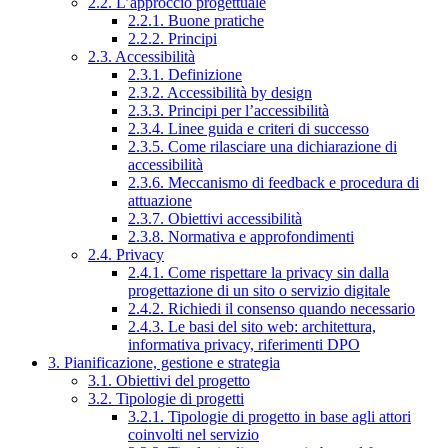
2.2. L’approccio progettuale
2.2.1. Buone pratiche
2.2.2. Principi
2.3. Accessibilità
2.3.1. Definizione
2.3.2. Accessibilità by design
2.3.3. Principi per l’accessibilità
2.3.4. Linee guida e criteri di successo
2.3.5. Come rilasciare una dichiarazione di
accessibilità
2.3.6. Meccanismo di feedback e procedura di
attuazione
2.3.7. Obiettivi accessibilità
2.3.8. Normativa e approfondimenti
2.4. Privacy
2.4.1. Come rispettare la privacy sin dalla
progettazione di un sito o servizio digitale
2.4.2. Richiedi il consenso quando necessario
2.4.3. Le basi del sito web: architettura,
informativa privacy, riferimenti DPO
3. Pianificazione, gestione e strategia
3.1. Obiettivi del progetto
3.2. Tipologie di progetti
3.2.1. Tipologie di progetto in base agli attori
coinvolti nel servizio