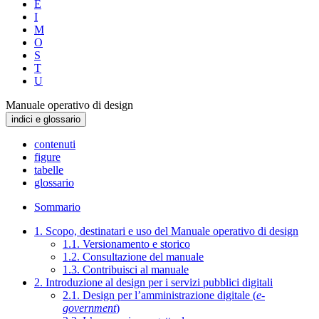
E
I
M
O
S
T
U
Manuale operativo di design
indici e glossario
contenuti
figure
tabelle
glossario
Sommario
1. Scopo, destinatari e uso del Manuale operativo di design
1.1. Versionamento e storico
1.2. Consultazione del manuale
1.3. Contribuisci al manuale
2. Introduzione al design per i servizi pubblici digitali
2.1. Design per l’amministrazione digitale (
e-
government
)