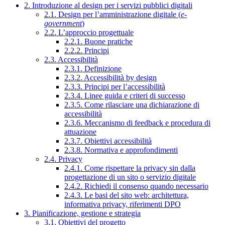
2. Introduzione al design per i servizi pubblici digitali
2.1. Design per l’amministrazione digitale (
e-
government
)
2.2. L’approccio progettuale
2.2.1. Buone pratiche
2.2.2. Principi
2.3. Accessibilità
2.3.1. Definizione
2.3.2. Accessibilità by design
2.3.3. Principi per l’accessibilità
2.3.4. Linee guida e criteri di successo
2.3.5. Come rilasciare una dichiarazione di
accessibilità
2.3.6. Meccanismo di feedback e procedura di
attuazione
2.3.7. Obiettivi accessibilità
2.3.8. Normativa e approfondimenti
2.4. Privacy
2.4.1. Come rispettare la privacy sin dalla
progettazione di un sito o servizio digitale
2.4.2. Richiedi il consenso quando necessario
2.4.3. Le basi del sito web: architettura,
informativa privacy, riferimenti DPO
3. Pianificazione, gestione e strategia
3.1. Obiettivi del progetto