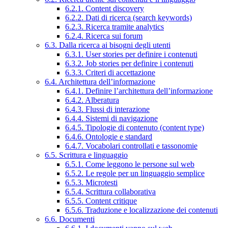
6.2.1. Content discovery
6.2.2. Dati di ricerca (search keywords)
6.2.3. Ricerca tramite analytics
6.2.4. Ricerca sui forum
6.3. Dalla ricerca ai bisogni degli utenti
6.3.1. User stories per definire i contenuti
6.3.2. Job stories per definire i contenuti
6.3.3. Criteri di accettazione
6.4. Architettura dell’informazione
6.4.1. Definire l’architettura dell’informazione
6.4.2. Alberatura
6.4.3. Flussi di interazione
6.4.4. Sistemi di navigazione
6.4.5. Tipologie di contenuto (content type)
6.4.6. Ontologie e standard
6.4.7. Vocabolari controllati e tassonomie
6.5. Scrittura e linguaggio
6.5.1. Come leggono le persone sul web
6.5.2. Le regole per un linguaggio semplice
6.5.3. Microtesti
6.5.4. Scrittura collaborativa
6.5.5. Content critique
6.5.6. Traduzione e localizzazione dei contenuti
6.6. Documenti