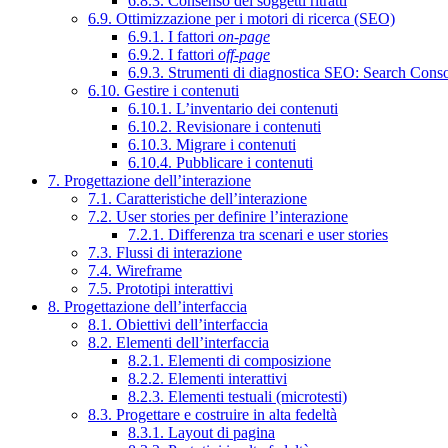
6.8.3. Consenso dei soggetti ritratti
6.9. Ottimizzazione per i motori di ricerca (SEO)
6.9.1. I fattori
on-page
6.9.2. I fattori
off-page
6.9.3. Strumenti di diagnostica SEO: Search Cons
6.10. Gestire i contenuti
6.10.1. L’inventario dei contenuti
6.10.2. Revisionare i contenuti
6.10.3. Migrare i contenuti
6.10.4. Pubblicare i contenuti
7. Progettazione dell’interazione
7.1. Caratteristiche dell’interazione
7.2. User stories per definire l’interazione
7.2.1. Differenza tra scenari e user stories
7.3. Flussi di interazione
7.4. Wireframe
7.5. Prototipi interattivi
8. Progettazione dell’interfaccia
8.1. Obiettivi dell’interfaccia
8.2. Elementi dell’interfaccia
8.2.1. Elementi di composizione
8.2.2. Elementi interattivi
8.2.3. Elementi testuali (microtesti)
8.3. Progettare e costruire in alta fedeltà
8.3.1. Layout di pagina