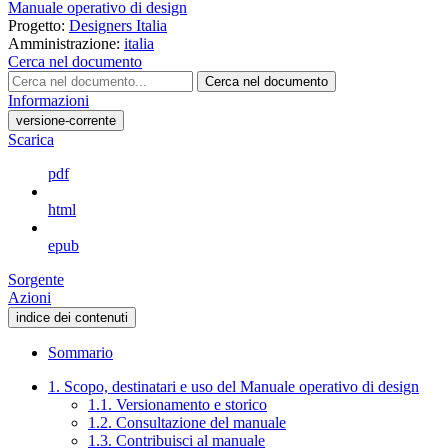
Manuale operativo di design
Progetto:
Designers Italia
Amministrazione:
italia
Cerca nel documento
Cerca nel documento
Informazioni
versione-corrente
Scarica
pdf
html
epub
Sorgente
Azioni
indice dei contenuti
Sommario
1. Scopo, destinatari e uso del Manuale operativo di design
1.1. Versionamento e storico
1.2. Consultazione del manuale
1.3. Contribuisci al manuale