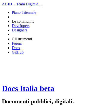
AGID
+
Team Digitale
Piano Triennale
Le community
Developers
Designers
Gli strumenti
Forum
Docs
GitHub
Docs Italia
beta
Documenti pubblici, digitali.