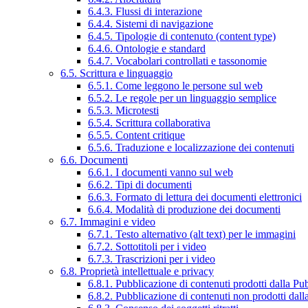
6.4.3. Flussi di interazione
6.4.4. Sistemi di navigazione
6.4.5. Tipologie di contenuto (content type)
6.4.6. Ontologie e standard
6.4.7. Vocabolari controllati e tassonomie
6.5. Scrittura e linguaggio
6.5.1. Come leggono le persone sul web
6.5.2. Le regole per un linguaggio semplice
6.5.3. Microtesti
6.5.4. Scrittura collaborativa
6.5.5. Content critique
6.5.6. Traduzione e localizzazione dei contenuti
6.6. Documenti
6.6.1. I documenti vanno sul web
6.6.2. Tipi di documenti
6.6.3. Formato di lettura dei documenti elettronici
6.6.4. Modalità di produzione dei documenti
6.7. Immagini e video
6.7.1. Testo alternativo (alt text) per le immagini
6.7.2. Sottotitoli per i video
6.7.3. Trascrizioni per i video
6.8. Proprietà intellettuale e privacy
6.8.1. Pubblicazione di contenuti prodotti dalla P
6.8.2. Pubblicazione di contenuti non prodotti dal