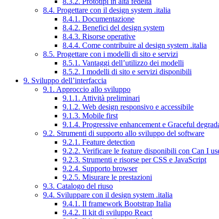
8.3.2. Prototipi in alta fedeltà
8.4. Progettare con il design system .italia
8.4.1. Documentazione
8.4.2. Benefici del design system
8.4.3. Risorse operative
8.4.4. Come contribuire al design system .italia
8.5. Progettare con i modelli di sito e servizi
8.5.1. Vantaggi dell’utilizzo dei modelli
8.5.2. I modelli di sito e servizi disponibili
9. Sviluppo dell’interfaccia
9.1. Approccio allo sviluppo
9.1.1. Attività preliminari
9.1.2. Web design responsivo e accessibile
9.1.3. Mobile first
9.1.4. Progressive enhancement e Graceful degrad
9.2. Strumenti di supporto allo sviluppo del software
9.2.1. Feature detection
9.2.2. Verificare le feature disponibili con Can I us
9.2.3. Strumenti e risorse per CSS e JavaScript
9.2.4. Supporto browser
9.2.5. Misurare le prestazioni
9.3. Catalogo del riuso
9.4. Sviluppare con il design system .italia
9.4.1. Il framework Bootstrap Italia
9.4.2. Il kit di sviluppo React