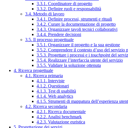
3.3.1. Coordinatore di progetto
3.3.2. Definire ruoli e responsabilità
3.4. Metodo di lavoro
3.4.1. Definire processi, strumenti e rituali
3.4.2. Curare la documentazione di progetto
3.4.3. Organizzare tavoli tecnici collaborativi
3.4.4. Prendere decisioni
3.5. Il processo progettuale
3.5.1. Organizzare il progetto e la sua gestione
3.5.2. Comprendere il contesto d’uso del servizio 
3.5.3. Progettare i processi e i
touchpoint
del servi
3.5.4. Realizzare l’interfaccia utente del servizio
3.5.5. Validare la soluzione ottenuta
4. Ricerca progettuale
4.1. Ricerca primaria
4.1.1. Interviste
4.1.2. Questionari
4.1.3. Test di usabilità
4.1.4. Web analytics
4.1.5. Strumenti di mappatura dell’esperienza uten
4.2. Ricerca secondaria
4.2.1. Ricerca documentale
4.2.2. Analisi benchmark
4.2.3. Valutazione euristica
5. Progettazione dei servizi