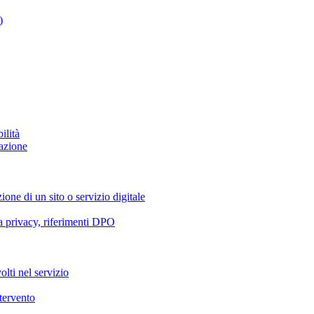
)
ilità
azione
ione di un sito o servizio digitale
va privacy, riferimenti DPO
olti nel servizio
ntervento