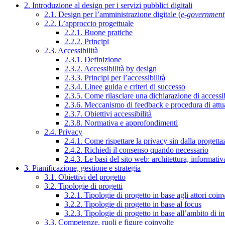
2. Introduzione al design per i servizi pubblici digitali
2.1. Design per l’amministrazione digitale (
e-government
2.2. L’approccio progettuale
2.2.1. Buone pratiche
2.2.2. Principi
2.3. Accessibilità
2.3.1. Definizione
2.3.2. Accessibilità by design
2.3.3. Principi per l’accessibilità
2.3.4. Linee guida e criteri di successo
2.3.5. Come rilasciare una dichiarazione di accessib
2.3.6. Meccanismo di feedback e procedura di attu
2.3.7. Obiettivi accessibilità
2.3.8. Normativa e approfondimenti
2.4. Privacy
2.4.1. Come rispettare la privacy sin dalla progettaz
2.4.2. Richiedi il consenso quando necessario
2.4.3. Le basi del sito web: architettura, informati
3. Pianificazione, gestione e strategia
3.1. Obiettivi del progetto
3.2. Tipologie di progetti
3.2.1. Tipologie di progetto in base agli attori coinv
3.2.2. Tipologie di progetto in base al focus
3.2.3. Tipologie di progetto in base all’ambito di i
3.3. Competenze, ruoli e figure coinvolte