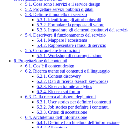
5.1. Cosa sono i servizi e il service design
5.2. Progettare servizi pubblici digitali
5.3. Definire il modello di servizio
5.3.1. Identificare gli attori coinvolti
5.3.2. Formulare la proposta di valore
5.3.3. Inquadrare gli elementi costitutivi del serviz
5.4. Descrivere il funzionamento del servizio
5.4.1. Mappare l’ecosistema
5.4.2. Rappresentare i flussi di servizio
5.5. Co-progettare le soluzioni
5.5.1. Workshop di co-progettazione
6. Progettazione dei contenuti
6.1. Cos’è il content design
6.2. Ricerca utente sui contenuti e il linguaggio
6.2.1. Content discovery
6.2.2. Dati di ricerca (search keywords)
6.2.3. Ricerca tramite analytics
6.2.4. Ricerca sui forum
6.3. Dalla ricerca ai bisogni degli utenti
6.3.1. User stories per definire i contenuti
6.3.2. Job stories per definire i contenuti
6.3.3. Criteri di accettazione
6.4. Architettura dell’informazione
6.4.1. Definire l’architettura dell’informazione
6.4.2. Alberatura