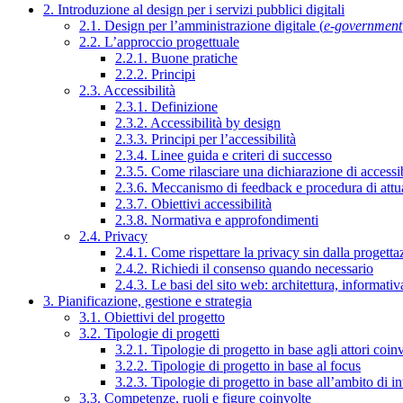
2. Introduzione al design per i servizi pubblici digitali
2.1. Design per l’amministrazione digitale (
e-government
2.2. L’approccio progettuale
2.2.1. Buone pratiche
2.2.2. Principi
2.3. Accessibilità
2.3.1. Definizione
2.3.2. Accessibilità by design
2.3.3. Principi per l’accessibilità
2.3.4. Linee guida e criteri di successo
2.3.5. Come rilasciare una dichiarazione di accessib
2.3.6. Meccanismo di feedback e procedura di attu
2.3.7. Obiettivi accessibilità
2.3.8. Normativa e approfondimenti
2.4. Privacy
2.4.1. Come rispettare la privacy sin dalla progettaz
2.4.2. Richiedi il consenso quando necessario
2.4.3. Le basi del sito web: architettura, informati
3. Pianificazione, gestione e strategia
3.1. Obiettivi del progetto
3.2. Tipologie di progetti
3.2.1. Tipologie di progetto in base agli attori coinv
3.2.2. Tipologie di progetto in base al focus
3.2.3. Tipologie di progetto in base all’ambito di i
3.3. Competenze, ruoli e figure coinvolte