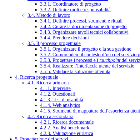
3.3.1. Coordinatore di progetto
3.3.2. Definire ruoli e responsabilità
3.4. Metodo di lavoro
3.4.1. Definire processi, strumenti e rituali
3.4.2. Curare la documentazione di progetto
3.4.3. Organizzare tavoli tecnici collaborativi
3.4.4. Prendere decisioni
3.5. Il processo progettuale
3.5.1. Organizzare il progetto e la sua gestione
3.5.2. Comprendere il contesto d’uso del servizio 
3.5.3. Progettare i processi e i
touchpoint
del servi
3.5.4. Realizzare l’interfaccia utente del servizio
3.5.5. Validare la soluzione ottenuta
4. Ricerca progettuale
4.1. Ricerca primaria
4.1.1. Interviste
4.1.2. Questionari
4.1.3. Test di usabilità
4.1.4. Web analytics
4.1.5. Strumenti di mappatura dell’esperienza uten
4.2. Ricerca secondaria
4.2.1. Ricerca documentale
4.2.2. Analisi benchmark
4.2.3. Valutazione euristica
5. Progettazione dei servizi