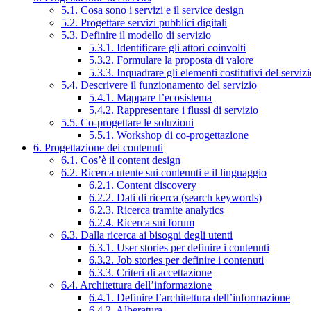
5.1. Cosa sono i servizi e il service design
5.2. Progettare servizi pubblici digitali
5.3. Definire il modello di servizio
5.3.1. Identificare gli attori coinvolti
5.3.2. Formulare la proposta di valore
5.3.3. Inquadrare gli elementi costitutivi del serviz
5.4. Descrivere il funzionamento del servizio
5.4.1. Mappare l’ecosistema
5.4.2. Rappresentare i flussi di servizio
5.5. Co-progettare le soluzioni
5.5.1. Workshop di co-progettazione
6. Progettazione dei contenuti
6.1. Cos’è il content design
6.2. Ricerca utente sui contenuti e il linguaggio
6.2.1. Content discovery
6.2.2. Dati di ricerca (search keywords)
6.2.3. Ricerca tramite analytics
6.2.4. Ricerca sui forum
6.3. Dalla ricerca ai bisogni degli utenti
6.3.1. User stories per definire i contenuti
6.3.2. Job stories per definire i contenuti
6.3.3. Criteri di accettazione
6.4. Architettura dell’informazione
6.4.1. Definire l’architettura dell’informazione
6.4.2. Alberatura