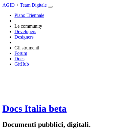
AGID
+
Team Digitale
Piano Triennale
Le community
Developers
Designers
Gli strumenti
Forum
Docs
GitHub
Docs Italia
beta
Documenti pubblici, digitali.