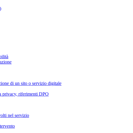
)
ilità
azione
ione di un sito o servizio digitale
va privacy, riferimenti DPO
olti nel servizio
ntervento