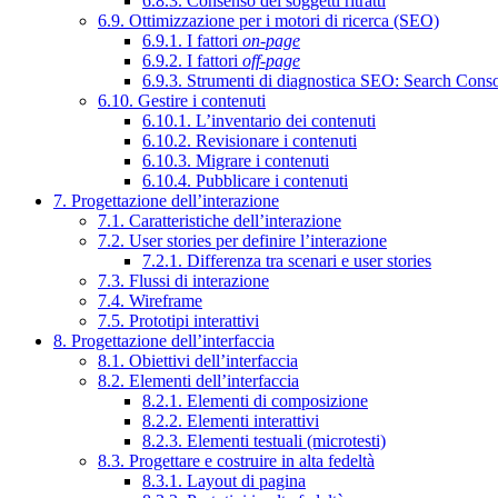
6.8.3. Consenso dei soggetti ritratti
6.9. Ottimizzazione per i motori di ricerca (SEO)
6.9.1. I fattori
on-page
6.9.2. I fattori
off-page
6.9.3. Strumenti di diagnostica SEO: Search Cons
6.10. Gestire i contenuti
6.10.1. L’inventario dei contenuti
6.10.2. Revisionare i contenuti
6.10.3. Migrare i contenuti
6.10.4. Pubblicare i contenuti
7. Progettazione dell’interazione
7.1. Caratteristiche dell’interazione
7.2. User stories per definire l’interazione
7.2.1. Differenza tra scenari e user stories
7.3. Flussi di interazione
7.4. Wireframe
7.5. Prototipi interattivi
8. Progettazione dell’interfaccia
8.1. Obiettivi dell’interfaccia
8.2. Elementi dell’interfaccia
8.2.1. Elementi di composizione
8.2.2. Elementi interattivi
8.2.3. Elementi testuali (microtesti)
8.3. Progettare e costruire in alta fedeltà
8.3.1. Layout di pagina