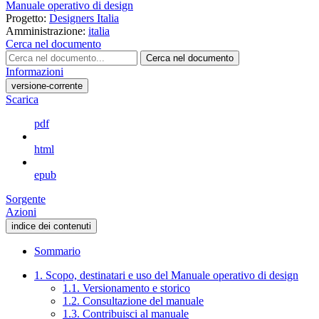
Manuale operativo di design
Progetto:
Designers Italia
Amministrazione:
italia
Cerca nel documento
Cerca nel documento
Informazioni
versione-corrente
Scarica
pdf
html
epub
Sorgente
Azioni
indice dei contenuti
Sommario
1. Scopo, destinatari e uso del Manuale operativo di design
1.1. Versionamento e storico
1.2. Consultazione del manuale
1.3. Contribuisci al manuale