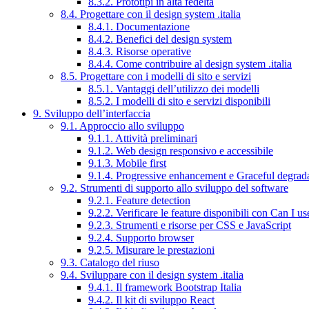
8.3.2. Prototipi in alta fedeltà
8.4. Progettare con il design system .italia
8.4.1. Documentazione
8.4.2. Benefici del design system
8.4.3. Risorse operative
8.4.4. Come contribuire al design system .italia
8.5. Progettare con i modelli di sito e servizi
8.5.1. Vantaggi dell’utilizzo dei modelli
8.5.2. I modelli di sito e servizi disponibili
9. Sviluppo dell’interfaccia
9.1. Approccio allo sviluppo
9.1.1. Attività preliminari
9.1.2. Web design responsivo e accessibile
9.1.3. Mobile first
9.1.4. Progressive enhancement e Graceful degrad
9.2. Strumenti di supporto allo sviluppo del software
9.2.1. Feature detection
9.2.2. Verificare le feature disponibili con Can I us
9.2.3. Strumenti e risorse per CSS e JavaScript
9.2.4. Supporto browser
9.2.5. Misurare le prestazioni
9.3. Catalogo del riuso
9.4. Sviluppare con il design system .italia
9.4.1. Il framework Bootstrap Italia
9.4.2. Il kit di sviluppo React