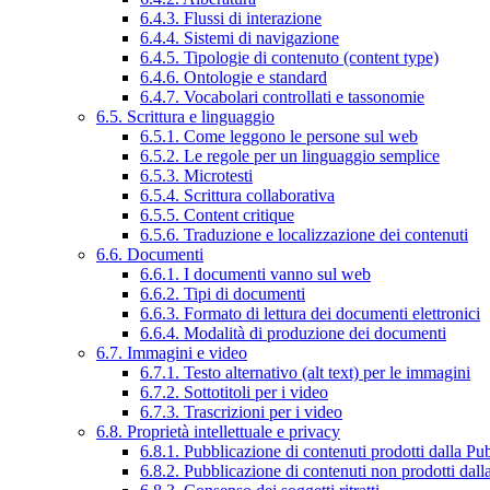
6.4.3. Flussi di interazione
6.4.4. Sistemi di navigazione
6.4.5. Tipologie di contenuto (content type)
6.4.6. Ontologie e standard
6.4.7. Vocabolari controllati e tassonomie
6.5. Scrittura e linguaggio
6.5.1. Come leggono le persone sul web
6.5.2. Le regole per un linguaggio semplice
6.5.3. Microtesti
6.5.4. Scrittura collaborativa
6.5.5. Content critique
6.5.6. Traduzione e localizzazione dei contenuti
6.6. Documenti
6.6.1. I documenti vanno sul web
6.6.2. Tipi di documenti
6.6.3. Formato di lettura dei documenti elettronici
6.6.4. Modalità di produzione dei documenti
6.7. Immagini e video
6.7.1. Testo alternativo (alt text) per le immagini
6.7.2. Sottotitoli per i video
6.7.3. Trascrizioni per i video
6.8. Proprietà intellettuale e privacy
6.8.1. Pubblicazione di contenuti prodotti dalla P
6.8.2. Pubblicazione di contenuti non prodotti dal