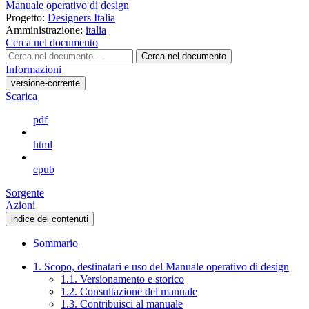
Manuale operativo di design
Progetto:
Designers Italia
Amministrazione:
italia
Cerca nel documento
Cerca nel documento
Informazioni
versione-corrente
Scarica
pdf
html
epub
Sorgente
Azioni
indice dei contenuti
Sommario
1. Scopo, destinatari e uso del Manuale operativo di design
1.1. Versionamento e storico
1.2. Consultazione del manuale
1.3. Contribuisci al manuale