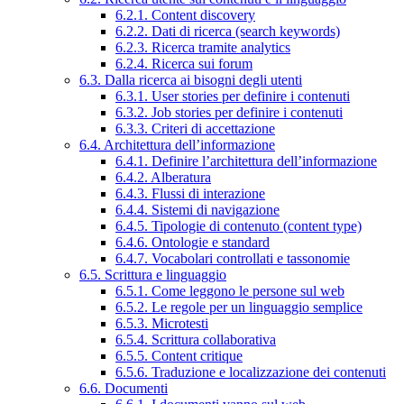
6.2.1. Content discovery
6.2.2. Dati di ricerca (search keywords)
6.2.3. Ricerca tramite analytics
6.2.4. Ricerca sui forum
6.3. Dalla ricerca ai bisogni degli utenti
6.3.1. User stories per definire i contenuti
6.3.2. Job stories per definire i contenuti
6.3.3. Criteri di accettazione
6.4. Architettura dell’informazione
6.4.1. Definire l’architettura dell’informazione
6.4.2. Alberatura
6.4.3. Flussi di interazione
6.4.4. Sistemi di navigazione
6.4.5. Tipologie di contenuto (content type)
6.4.6. Ontologie e standard
6.4.7. Vocabolari controllati e tassonomie
6.5. Scrittura e linguaggio
6.5.1. Come leggono le persone sul web
6.5.2. Le regole per un linguaggio semplice
6.5.3. Microtesti
6.5.4. Scrittura collaborativa
6.5.5. Content critique
6.5.6. Traduzione e localizzazione dei contenuti
6.6. Documenti