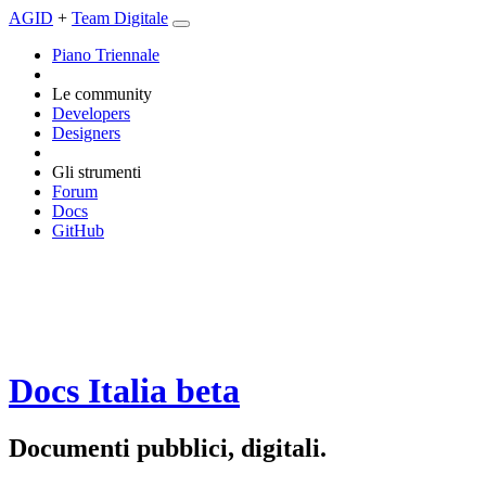
AGID
+
Team Digitale
Piano Triennale
Le community
Developers
Designers
Gli strumenti
Forum
Docs
GitHub
Docs Italia
beta
Documenti pubblici, digitali.