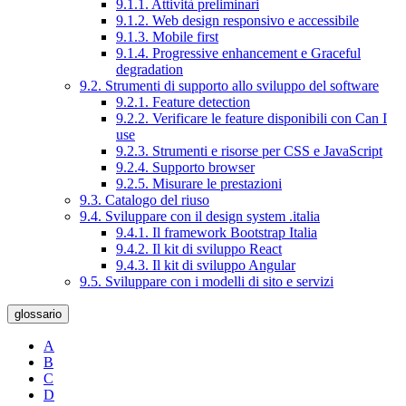
9.1.1. Attività preliminari
9.1.2. Web design responsivo e accessibile
9.1.3. Mobile first
9.1.4. Progressive enhancement e Graceful
degradation
9.2. Strumenti di supporto allo sviluppo del software
9.2.1. Feature detection
9.2.2. Verificare le feature disponibili con Can I
use
9.2.3. Strumenti e risorse per CSS e JavaScript
9.2.4. Supporto browser
9.2.5. Misurare le prestazioni
9.3. Catalogo del riuso
9.4. Sviluppare con il design system .italia
9.4.1. Il framework Bootstrap Italia
9.4.2. Il kit di sviluppo React
9.4.3. Il kit di sviluppo Angular
9.5. Sviluppare con i modelli di sito e servizi
glossario
A
B
C
D