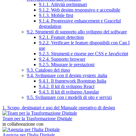
9.1.1. Attività preliminari
9.1.2. Web design responsivo e accessibile
9.1.3. Mobile first
9.1.4. Progressive enhancement e Graceful
degradation
9.2. Strumenti di supporto allo sviluppo del software
9.2.1. Feature detection
9.2.2. Verificare le feature disponibili con Can I
use
9.2.3. Strumenti e risorse per CSS e JavaScript
9.2.4. Supporto browser
9.2.5. Misurare le prestazioni
9.3. Catalogo del riuso
9.4. Sviluppare con il design system .italia
9.4.1. Il framework Bootstrap Italia
9.4.2. Il kit di sviluppo React
9.4.3. Il kit di sviluppo Angular
9.5. Sviluppare con i modelli di sito e servizi
1. Scopo, destinatari e uso del Manuale operativo di design
Team per la Trasformazione Digitale
in collaborazione con
Agenzia per l'Italia Digitale