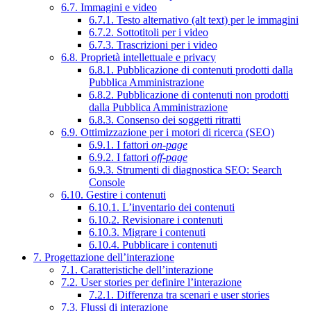
6.7. Immagini e video
6.7.1. Testo alternativo (alt text) per le immagini
6.7.2. Sottotitoli per i video
6.7.3. Trascrizioni per i video
6.8. Proprietà intellettuale e privacy
6.8.1. Pubblicazione di contenuti prodotti dalla
Pubblica Amministrazione
6.8.2. Pubblicazione di contenuti non prodotti
dalla Pubblica Amministrazione
6.8.3. Consenso dei soggetti ritratti
6.9. Ottimizzazione per i motori di ricerca (SEO)
6.9.1. I fattori
on-page
6.9.2. I fattori
off-page
6.9.3. Strumenti di diagnostica SEO: Search
Console
6.10. Gestire i contenuti
6.10.1. L’inventario dei contenuti
6.10.2. Revisionare i contenuti
6.10.3. Migrare i contenuti
6.10.4. Pubblicare i contenuti
7. Progettazione dell’interazione
7.1. Caratteristiche dell’interazione
7.2. User stories per definire l’interazione
7.2.1. Differenza tra scenari e user stories
7.3. Flussi di interazione