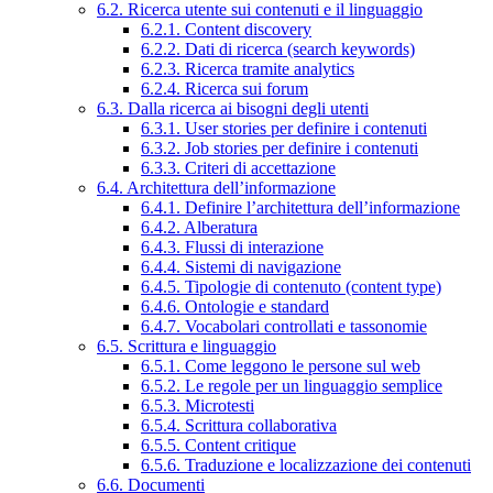
6.2. Ricerca utente sui contenuti e il linguaggio
6.2.1. Content discovery
6.2.2. Dati di ricerca (search keywords)
6.2.3. Ricerca tramite analytics
6.2.4. Ricerca sui forum
6.3. Dalla ricerca ai bisogni degli utenti
6.3.1. User stories per definire i contenuti
6.3.2. Job stories per definire i contenuti
6.3.3. Criteri di accettazione
6.4. Architettura dell’informazione
6.4.1. Definire l’architettura dell’informazione
6.4.2. Alberatura
6.4.3. Flussi di interazione
6.4.4. Sistemi di navigazione
6.4.5. Tipologie di contenuto (content type)
6.4.6. Ontologie e standard
6.4.7. Vocabolari controllati e tassonomie
6.5. Scrittura e linguaggio
6.5.1. Come leggono le persone sul web
6.5.2. Le regole per un linguaggio semplice
6.5.3. Microtesti
6.5.4. Scrittura collaborativa
6.5.5. Content critique
6.5.6. Traduzione e localizzazione dei contenuti
6.6. Documenti