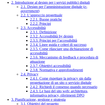
2. Introduzione al design per i servizi pubblici digitali
2.1. Design per l’amministrazione digitale (
e-
government
)
2.2. L’approccio progettuale
2.2.1. Buone pratiche
2.2.2. Principi
2.3. Accessibilità
2.3.1. Definizione
2.3.2. Accessibilità by design
2.3.3. Principi per l’accessibilità
2.3.4. Linee guida e criteri di successo
2.3.5. Come rilasciare una dichiarazione di
accessibilità
2.3.6. Meccanismo di feedback e procedura di
attuazione
2.3.7. Obiettivi accessibilità
2.3.8. Normativa e approfondimenti
2.4. Privacy
2.4.1. Come rispettare la privacy sin dalla
progettazione di un sito o servizio digitale
2.4.2. Richiedi il consenso quando necessario
2.4.3. Le basi del sito web: architettura,
informativa privacy, riferimenti DPO
3. Pianificazione, gestione e strategia
3.1. Obiettivi del progetto