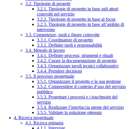
3.2. Tipologie di progetti
3.2.1. Tipologie di progetto in base agli attori
coinvolti nel servizio
3.2.2. Tipologie di progetto in base al focus
3.2.3. Tipologie di progetto in base all’ambito di
intervento
3.3. Competenze, ruoli e figure coinvolte
3.3.1. Coordinatore di progetto
3.3.2. Definire ruoli e responsabilità
3.4. Metodo di lavoro
3.4.1. Definire processi, strumenti e rituali
3.4.2. Curare la documentazione di progetto
3.4.3. Organizzare tavoli tecnici collaborativi
3.4.4. Prendere decisioni
3.5. Il processo progettuale
3.5.1. Organizzare il progetto e la sua gestione
3.5.2. Comprendere il contesto d’uso del servizio
pubblico
3.5.3. Progettare i processi e i
touchpoint
del
servizio
3.5.4. Realizzare l’interfaccia utente del servizio
3.5.5. Validare la soluzione ottenuta
4. Ricerca progettuale
4.1. Ricerca primaria
4.1.1. Interviste