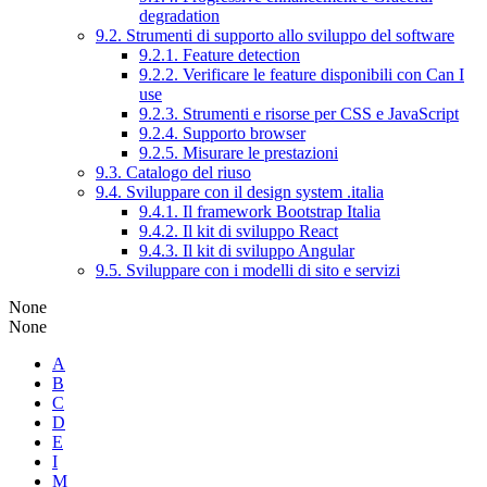
degradation
9.2. Strumenti di supporto allo sviluppo del software
9.2.1. Feature detection
9.2.2. Verificare le feature disponibili con Can I
use
9.2.3. Strumenti e risorse per CSS e JavaScript
9.2.4. Supporto browser
9.2.5. Misurare le prestazioni
9.3. Catalogo del riuso
9.4. Sviluppare con il design system .italia
9.4.1. Il framework Bootstrap Italia
9.4.2. Il kit di sviluppo React
9.4.3. Il kit di sviluppo Angular
9.5. Sviluppare con i modelli di sito e servizi
None
None
A
B
C
D
E
I
M