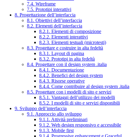
7.4. Wireframe
7.5. Prototipi interattivi
8. Progettazione dell’interfaccia
8.1. Obiettivi dell’interfaccia
8.2. Elementi dell’interfaccia
8.2.1. Elementi di composizione
8.2.2. Elementi interattivi
8.2.3. Elementi testuali (microtesti)
8.3. Progettare e costruire in alta fedeltà
8.3.1. Layout di pagina
8.3.2. Prototipi in alta fedeltà
8.4. Progettare con il design system .italia
8.4.1. Documentazione
8.4.2. Benefici del design system
8.4.3. Risorse operative
8.4.4. Come contribuire al design system .italia
8.5. Progettare con i modelli di sito e servizi
8.5.1. Vantaggi dell’utilizzo dei modelli
8.5.2. I modelli di sito e servizi disponibili
9. Sviluppo dell’interfaccia
9.1. Approccio allo sviluppo
9.1.1. Attività preliminari
9.1.2. Web design responsivo e accessibile
9.1.3. Mobile first
9.1.4. Progressive enhancement e Graceful