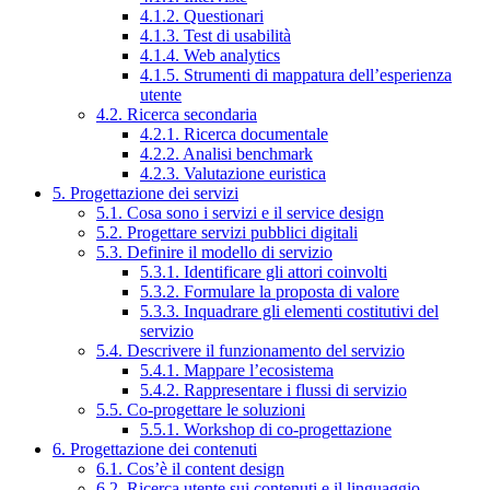
4.1.2. Questionari
4.1.3. Test di usabilità
4.1.4. Web analytics
4.1.5. Strumenti di mappatura dell’esperienza
utente
4.2. Ricerca secondaria
4.2.1. Ricerca documentale
4.2.2. Analisi benchmark
4.2.3. Valutazione euristica
5. Progettazione dei servizi
5.1. Cosa sono i servizi e il service design
5.2. Progettare servizi pubblici digitali
5.3. Definire il modello di servizio
5.3.1. Identificare gli attori coinvolti
5.3.2. Formulare la proposta di valore
5.3.3. Inquadrare gli elementi costitutivi del
servizio
5.4. Descrivere il funzionamento del servizio
5.4.1. Mappare l’ecosistema
5.4.2. Rappresentare i flussi di servizio
5.5. Co-progettare le soluzioni
5.5.1. Workshop di co-progettazione
6. Progettazione dei contenuti
6.1. Cos’è il content design
6.2. Ricerca utente sui contenuti e il linguaggio