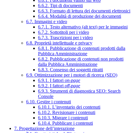
6.6.1. I documenti vanno sul web
6.6.2. Tipi di documenti
6.6.3. Formato di lettura dei documenti elettronici
6.6.4. Modalità di produzione dei documenti
6.7. Immagini e video
6.7.1. Testo alternativo (alt text) per le immagini
6.7.2. Sottotitoli per i video
6.7.3. Trascrizioni per i video
6.8. Proprietà intellettuale e privacy
6.8.1. Pubblicazione di contenuti prodotti dalla
Pubblica Amministrazione
6.8.2. Pubblicazione di contenuti non prodotti
dalla Pubblica Amministrazione
6.8.3. Consenso dei soggetti ritratti
6.9. Ottimizzazione per i motori di ricerca (SEO)
6.9.1. I fattori
on-page
6.9.2. I fattori
off-page
6.9.3. Strumenti di diagnostica SEO: Search
Console
6.10. Gestire i contenuti
6.10.1. L’inventario dei contenuti
6.10.2. Revisionare i contenuti
6.10.3. Migrare i contenuti
6.10.4. Pubblicare i contenuti
7. Progettazione dell’interazione