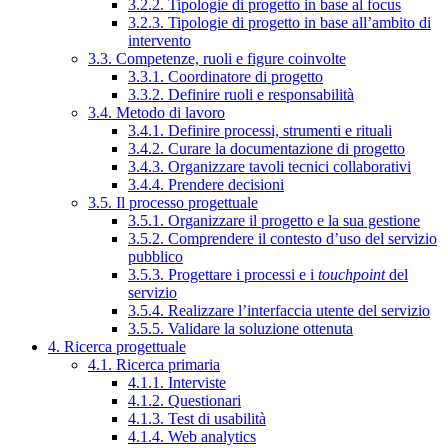
3.2.2. Tipologie di progetto in base al focus
3.2.3. Tipologie di progetto in base all’ambito di
intervento
3.3. Competenze, ruoli e figure coinvolte
3.3.1. Coordinatore di progetto
3.3.2. Definire ruoli e responsabilità
3.4. Metodo di lavoro
3.4.1. Definire processi, strumenti e rituali
3.4.2. Curare la documentazione di progetto
3.4.3. Organizzare tavoli tecnici collaborativi
3.4.4. Prendere decisioni
3.5. Il processo progettuale
3.5.1. Organizzare il progetto e la sua gestione
3.5.2. Comprendere il contesto d’uso del servizio
pubblico
3.5.3. Progettare i processi e i
touchpoint
del
servizio
3.5.4. Realizzare l’interfaccia utente del servizio
3.5.5. Validare la soluzione ottenuta
4. Ricerca progettuale
4.1. Ricerca primaria
4.1.1. Interviste
4.1.2. Questionari
4.1.3. Test di usabilità
4.1.4. Web analytics