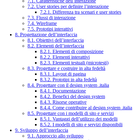
7.1. Caratteristiche dell’interazione
7.2. User stories per definire l’interazione
7.2.1. Differenza tra scenari e user stories
7.3. Flussi di interazione
7.4. Wireframe
7.5. Prototipi interattivi
8. Progettazione dell’interfaccia
8.1. Obiettivi dell’interfaccia
8.2. Elementi dell’interfaccia
8.2.1. Elementi di composizione
8.2.2. Elementi interattivi
8.2.3. Elementi testuali (microtesti)
8.3. Progettare e costruire in alta fedeltà
8.3.1. Layout di pagina
8.3.2. Prototipi in alta fedeltà
8.4. Progettare con il design system .italia
8.4.1. Documentazione
8.4.2. Benefici del design system
8.4.3. Risorse operative
8.4.4. Come contribuire al design system .italia
8.5. Progettare con i modelli di sito e servizi
8.5.1. Vantaggi dell’utilizzo dei modelli
8.5.2. I modelli di sito e servizi disponibili
9. Sviluppo dell’interfaccia
9.1. Approccio allo sviluppo