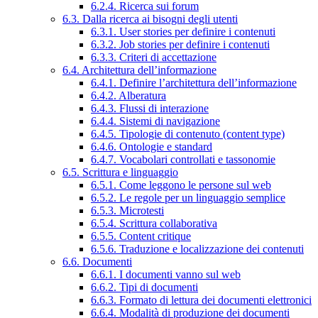
6.2.4. Ricerca sui forum
6.3. Dalla ricerca ai bisogni degli utenti
6.3.1. User stories per definire i contenuti
6.3.2. Job stories per definire i contenuti
6.3.3. Criteri di accettazione
6.4. Architettura dell’informazione
6.4.1. Definire l’architettura dell’informazione
6.4.2. Alberatura
6.4.3. Flussi di interazione
6.4.4. Sistemi di navigazione
6.4.5. Tipologie di contenuto (content type)
6.4.6. Ontologie e standard
6.4.7. Vocabolari controllati e tassonomie
6.5. Scrittura e linguaggio
6.5.1. Come leggono le persone sul web
6.5.2. Le regole per un linguaggio semplice
6.5.3. Microtesti
6.5.4. Scrittura collaborativa
6.5.5. Content critique
6.5.6. Traduzione e localizzazione dei contenuti
6.6. Documenti
6.6.1. I documenti vanno sul web
6.6.2. Tipi di documenti
6.6.3. Formato di lettura dei documenti elettronici
6.6.4. Modalità di produzione dei documenti