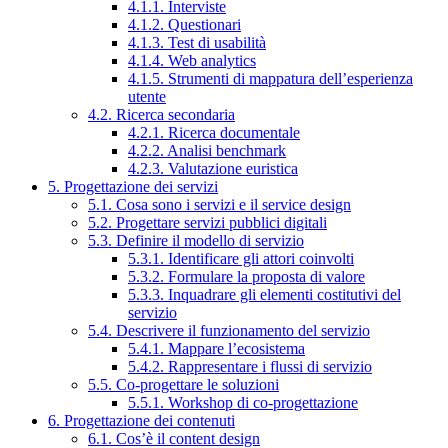
4.1.1. Interviste
4.1.2. Questionari
4.1.3. Test di usabilità
4.1.4. Web analytics
4.1.5. Strumenti di mappatura dell’esperienza
utente
4.2. Ricerca secondaria
4.2.1. Ricerca documentale
4.2.2. Analisi benchmark
4.2.3. Valutazione euristica
5. Progettazione dei servizi
5.1. Cosa sono i servizi e il service design
5.2. Progettare servizi pubblici digitali
5.3. Definire il modello di servizio
5.3.1. Identificare gli attori coinvolti
5.3.2. Formulare la proposta di valore
5.3.3. Inquadrare gli elementi costitutivi del
servizio
5.4. Descrivere il funzionamento del servizio
5.4.1. Mappare l’ecosistema
5.4.2. Rappresentare i flussi di servizio
5.5. Co-progettare le soluzioni
5.5.1. Workshop di co-progettazione
6. Progettazione dei contenuti
6.1. Cos’è il content design