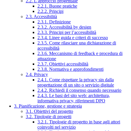
2.2. L’approccio progettuale
2.2.1. Buone pratiche
2.2.2. Principi
2.3. Accessibilità
2.3.1. Definizione
2.3.2. Accessibilità by design
2.3.3. Principi per l’accessibilità
2.3.4. Linee guida e criteri di successo
2.3.5. Come rilasciare una dichiarazione di
accessibilità
2.3.6. Meccanismo di feedback e procedura di
attuazione
2.3.7. Obiettivi accessibilità
2.3.8. Normativa e approfondimenti
2.4. Privacy
2.4.1. Come rispettare la privacy sin dalla
progettazione di un sito o servizio digitale
2.4.2. Richiedi il consenso quando necessario
2.4.3. Le basi del sito web: architettura,
informativa privacy, riferimenti DPO
3. Pianificazione, gestione e strategia
3.1. Obiettivi del progetto
3.2. Tipologie di progetti
3.2.1. Tipologie di progetto in base agli attori
coinvolti nel servizio