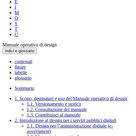
E
I
M
O
S
T
U
Manuale operativo di design
indici e glossario
contenuti
figure
tabelle
glossario
Sommario
1. Scopo, destinatari e uso del Manuale operativo di design
1.1. Versionamento e storico
1.2. Consultazione del manuale
1.3. Contribuisci al manuale
2. Introduzione al design per i servizi pubblici digitali
2.1. Design per l’amministrazione digitale (
e-
government
)