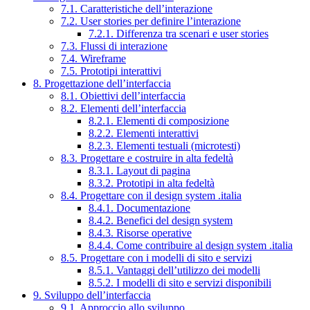
7.1. Caratteristiche dell’interazione
7.2. User stories per definire l’interazione
7.2.1. Differenza tra scenari e user stories
7.3. Flussi di interazione
7.4. Wireframe
7.5. Prototipi interattivi
8. Progettazione dell’interfaccia
8.1. Obiettivi dell’interfaccia
8.2. Elementi dell’interfaccia
8.2.1. Elementi di composizione
8.2.2. Elementi interattivi
8.2.3. Elementi testuali (microtesti)
8.3. Progettare e costruire in alta fedeltà
8.3.1. Layout di pagina
8.3.2. Prototipi in alta fedeltà
8.4. Progettare con il design system .italia
8.4.1. Documentazione
8.4.2. Benefici del design system
8.4.3. Risorse operative
8.4.4. Come contribuire al design system .italia
8.5. Progettare con i modelli di sito e servizi
8.5.1. Vantaggi dell’utilizzo dei modelli
8.5.2. I modelli di sito e servizi disponibili
9. Sviluppo dell’interfaccia
9.1. Approccio allo sviluppo