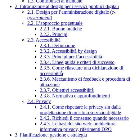
1.3. Contribuisci al manuale
2. Introduzione al design per i servizi pubblici digitali
2.1. Design per l’amministrazione digitale (
e-
government
)
2.2. L’approccio progettuale
2.2.1. Buone pratiche
2.2.2. Principi
2.3. Accessibilità
2.3.1. Definizione
2.3.2. Accessibilità by design
2.3.3. Principi per l’accessibilità
2.3.4. Linee guida e criteri di successo
2.3.5. Come rilasciare una dichiarazione di
accessibilità
2.3.6. Meccanismo di feedback e procedura di
attuazione
2.3.7. Obiettivi accessibilità
2.3.8. Normativa e approfondimenti
2.4. Privacy
2.4.1. Come rispettare la privacy sin dalla
progettazione di un sito o servizio digitale
2.4.2. Richiedi il consenso quando necessario
2.4.3. Le basi del sito web: architettura,
informativa privacy, riferimenti DPO
3. Pianificazione, gestione e strategia