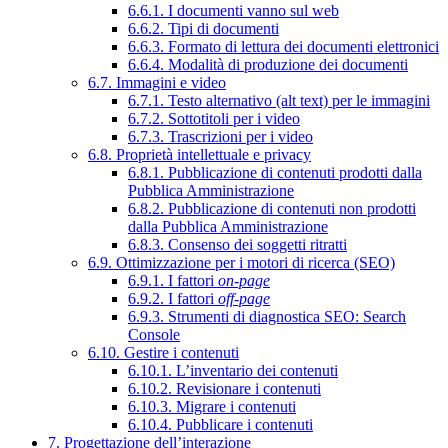
6.6.1. I documenti vanno sul web
6.6.2. Tipi di documenti
6.6.3. Formato di lettura dei documenti elettronici
6.6.4. Modalità di produzione dei documenti
6.7. Immagini e video
6.7.1. Testo alternativo (alt text) per le immagini
6.7.2. Sottotitoli per i video
6.7.3. Trascrizioni per i video
6.8. Proprietà intellettuale e privacy
6.8.1. Pubblicazione di contenuti prodotti dalla
Pubblica Amministrazione
6.8.2. Pubblicazione di contenuti non prodotti
dalla Pubblica Amministrazione
6.8.3. Consenso dei soggetti ritratti
6.9. Ottimizzazione per i motori di ricerca (SEO)
6.9.1. I fattori
on-page
6.9.2. I fattori
off-page
6.9.3. Strumenti di diagnostica SEO: Search
Console
6.10. Gestire i contenuti
6.10.1. L’inventario dei contenuti
6.10.2. Revisionare i contenuti
6.10.3. Migrare i contenuti
6.10.4. Pubblicare i contenuti
7. Progettazione dell’interazione