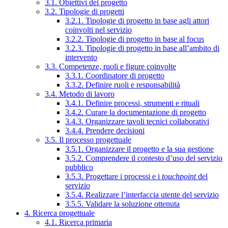
3.1. Obiettivi del progetto
3.2. Tipologie di progetti
3.2.1. Tipologie di progetto in base agli attori
coinvolti nel servizio
3.2.2. Tipologie di progetto in base al focus
3.2.3. Tipologie di progetto in base all’ambito di
intervento
3.3. Competenze, ruoli e figure coinvolte
3.3.1. Coordinatore di progetto
3.3.2. Definire ruoli e responsabilità
3.4. Metodo di lavoro
3.4.1. Definire processi, strumenti e rituali
3.4.2. Curare la documentazione di progetto
3.4.3. Organizzare tavoli tecnici collaborativi
3.4.4. Prendere decisioni
3.5. Il processo progettuale
3.5.1. Organizzare il progetto e la sua gestione
3.5.2. Comprendere il contesto d’uso del servizio
pubblico
3.5.3. Progettare i processi e i
touchpoint
del
servizio
3.5.4. Realizzare l’interfaccia utente del servizio
3.5.5. Validare la soluzione ottenuta
4. Ricerca progettuale
4.1. Ricerca primaria