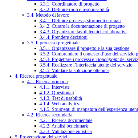
3.3.1. Coordinatore di progetto
3.3.2. Definire ruoli e responsabilità
3.4. Metodo di lavoro
3.4.1. Definire processi, strumenti e rituali
3.4.2. Curare la documentazione di progetto
3.4.3. Organizzare tavoli tecnici collaborativi
3.4.4. Prendere decisioni
3.5. Il processo progettuale
3.5.1. Organizzare il progetto e la sua gestione
3.5.2. Comprendere il contesto d’uso del servizio 
3.5.3. Progettare i processi e i
touchpoint
del servi
3.5.4. Realizzare l’interfaccia utente del servizio
3.5.5. Validare la soluzione ottenuta
4. Ricerca progettuale
4.1. Ricerca primaria
4.1.1. Interviste
4.1.2. Questionari
4.1.3. Test di usabilità
4.1.4. Web analytics
4.1.5. Strumenti di mappatura dell’esperienza uten
4.2. Ricerca secondaria
4.2.1. Ricerca documentale
4.2.2. Analisi benchmark
4.2.3. Valutazione euristica
5. Progettazione dei servizi