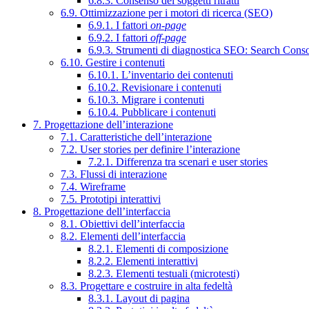
6.8.3. Consenso dei soggetti ritratti
6.9. Ottimizzazione per i motori di ricerca (SEO)
6.9.1. I fattori
on-page
6.9.2. I fattori
off-page
6.9.3. Strumenti di diagnostica SEO: Search Cons
6.10. Gestire i contenuti
6.10.1. L’inventario dei contenuti
6.10.2. Revisionare i contenuti
6.10.3. Migrare i contenuti
6.10.4. Pubblicare i contenuti
7. Progettazione dell’interazione
7.1. Caratteristiche dell’interazione
7.2. User stories per definire l’interazione
7.2.1. Differenza tra scenari e user stories
7.3. Flussi di interazione
7.4. Wireframe
7.5. Prototipi interattivi
8. Progettazione dell’interfaccia
8.1. Obiettivi dell’interfaccia
8.2. Elementi dell’interfaccia
8.2.1. Elementi di composizione
8.2.2. Elementi interattivi
8.2.3. Elementi testuali (microtesti)
8.3. Progettare e costruire in alta fedeltà
8.3.1. Layout di pagina