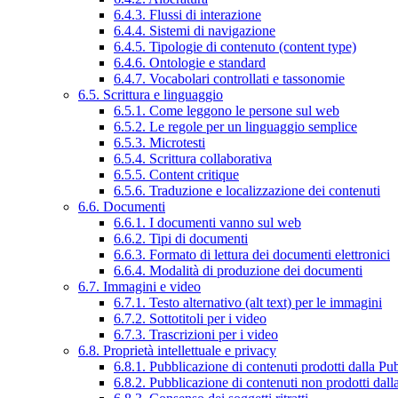
6.4.3. Flussi di interazione
6.4.4. Sistemi di navigazione
6.4.5. Tipologie di contenuto (content type)
6.4.6. Ontologie e standard
6.4.7. Vocabolari controllati e tassonomie
6.5. Scrittura e linguaggio
6.5.1. Come leggono le persone sul web
6.5.2. Le regole per un linguaggio semplice
6.5.3. Microtesti
6.5.4. Scrittura collaborativa
6.5.5. Content critique
6.5.6. Traduzione e localizzazione dei contenuti
6.6. Documenti
6.6.1. I documenti vanno sul web
6.6.2. Tipi di documenti
6.6.3. Formato di lettura dei documenti elettronici
6.6.4. Modalità di produzione dei documenti
6.7. Immagini e video
6.7.1. Testo alternativo (alt text) per le immagini
6.7.2. Sottotitoli per i video
6.7.3. Trascrizioni per i video
6.8. Proprietà intellettuale e privacy
6.8.1. Pubblicazione di contenuti prodotti dalla P
6.8.2. Pubblicazione di contenuti non prodotti dal