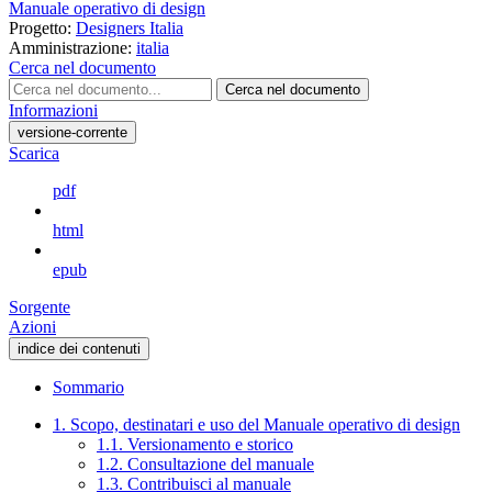
Manuale operativo di design
Progetto:
Designers Italia
Amministrazione:
italia
Cerca nel documento
Cerca nel documento
Informazioni
versione-corrente
Scarica
pdf
html
epub
Sorgente
Azioni
indice dei contenuti
Sommario
1. Scopo, destinatari e uso del Manuale operativo di design
1.1. Versionamento e storico
1.2. Consultazione del manuale
1.3. Contribuisci al manuale