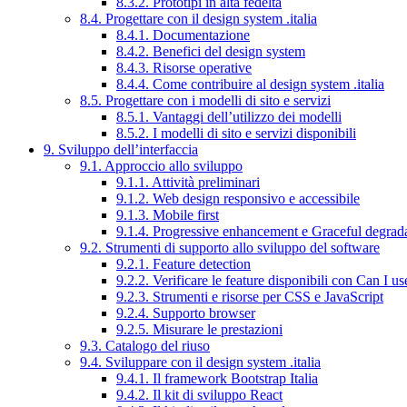
8.3.2. Prototipi in alta fedeltà
8.4. Progettare con il design system .italia
8.4.1. Documentazione
8.4.2. Benefici del design system
8.4.3. Risorse operative
8.4.4. Come contribuire al design system .italia
8.5. Progettare con i modelli di sito e servizi
8.5.1. Vantaggi dell’utilizzo dei modelli
8.5.2. I modelli di sito e servizi disponibili
9. Sviluppo dell’interfaccia
9.1. Approccio allo sviluppo
9.1.1. Attività preliminari
9.1.2. Web design responsivo e accessibile
9.1.3. Mobile first
9.1.4. Progressive enhancement e Graceful degrad
9.2. Strumenti di supporto allo sviluppo del software
9.2.1. Feature detection
9.2.2. Verificare le feature disponibili con Can I us
9.2.3. Strumenti e risorse per CSS e JavaScript
9.2.4. Supporto browser
9.2.5. Misurare le prestazioni
9.3. Catalogo del riuso
9.4. Sviluppare con il design system .italia
9.4.1. Il framework Bootstrap Italia
9.4.2. Il kit di sviluppo React