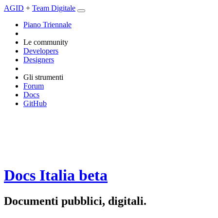
AGID
+
Team Digitale
Piano Triennale
Le community
Developers
Designers
Gli strumenti
Forum
Docs
GitHub
Docs Italia
beta
Documenti pubblici, digitali.