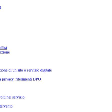
)
ilità
azione
ione di un sito o servizio digitale
va privacy, riferimenti DPO
olti nel servizio
ntervento