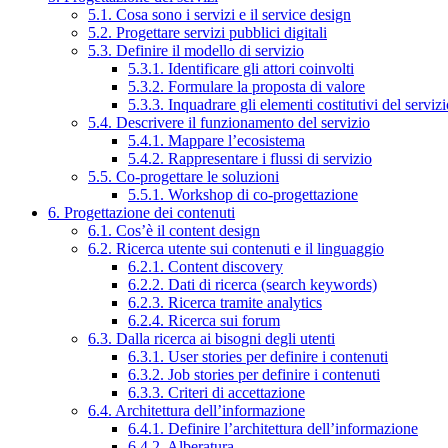
5.1. Cosa sono i servizi e il service design
5.2. Progettare servizi pubblici digitali
5.3. Definire il modello di servizio
5.3.1. Identificare gli attori coinvolti
5.3.2. Formulare la proposta di valore
5.3.3. Inquadrare gli elementi costitutivi del serviz
5.4. Descrivere il funzionamento del servizio
5.4.1. Mappare l’ecosistema
5.4.2. Rappresentare i flussi di servizio
5.5. Co-progettare le soluzioni
5.5.1. Workshop di co-progettazione
6. Progettazione dei contenuti
6.1. Cos’è il content design
6.2. Ricerca utente sui contenuti e il linguaggio
6.2.1. Content discovery
6.2.2. Dati di ricerca (search keywords)
6.2.3. Ricerca tramite analytics
6.2.4. Ricerca sui forum
6.3. Dalla ricerca ai bisogni degli utenti
6.3.1. User stories per definire i contenuti
6.3.2. Job stories per definire i contenuti
6.3.3. Criteri di accettazione
6.4. Architettura dell’informazione
6.4.1. Definire l’architettura dell’informazione
6.4.2. Alberatura