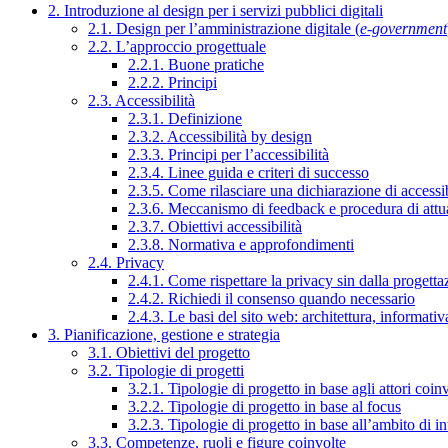
2. Introduzione al design per i servizi pubblici digitali
2.1. Design per l’amministrazione digitale (
e-government
2.2. L’approccio progettuale
2.2.1. Buone pratiche
2.2.2. Principi
2.3. Accessibilità
2.3.1. Definizione
2.3.2. Accessibilità by design
2.3.3. Principi per l’accessibilità
2.3.4. Linee guida e criteri di successo
2.3.5. Come rilasciare una dichiarazione di accessib
2.3.6. Meccanismo di feedback e procedura di attu
2.3.7. Obiettivi accessibilità
2.3.8. Normativa e approfondimenti
2.4. Privacy
2.4.1. Come rispettare la privacy sin dalla progettaz
2.4.2. Richiedi il consenso quando necessario
2.4.3. Le basi del sito web: architettura, informati
3. Pianificazione, gestione e strategia
3.1. Obiettivi del progetto
3.2. Tipologie di progetti
3.2.1. Tipologie di progetto in base agli attori coinv
3.2.2. Tipologie di progetto in base al focus
3.2.3. Tipologie di progetto in base all’ambito di i
3.3. Competenze, ruoli e figure coinvolte