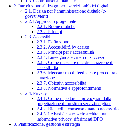
1.3. Contribuisci al manuale
2. Introduzione al design per i servizi pubblici digitali
2.1. Design per l’amministrazione digitale (
e-
government
)
2.2. L’approccio progettuale
2.2.1. Buone pratiche
2.2.2. Principi
2.3. Accessibilità
2.3.1. Definizione
2.3.2. Accessibilità by design
2.3.3. Principi per l’accessibilità
2.3.4. Linee guida e criteri di successo
2.3.5. Come rilasciare una dichiarazione di
accessibilità
2.3.6. Meccanismo di feedback e procedura di
attuazione
2.3.7. Obiettivi accessibilità
2.3.8. Normativa e approfondimenti
2.4. Privacy
2.4.1. Come rispettare la privacy sin dalla
progettazione di un sito o servizio digitale
2.4.2. Richiedi il consenso quando necessario
2.4.3. Le basi del sito web: architettura,
informativa privacy, riferimenti DPO
3. Pianificazione, gestione e strategia