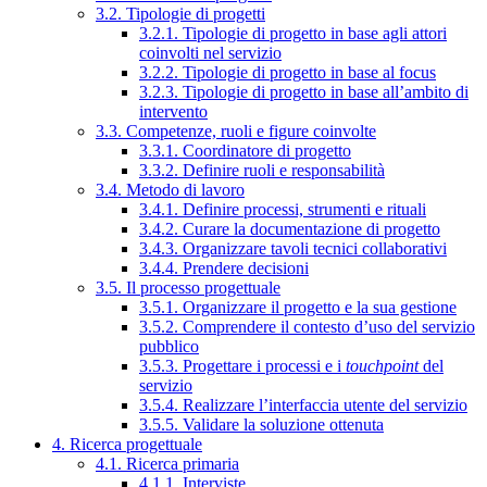
3.2. Tipologie di progetti
3.2.1. Tipologie di progetto in base agli attori
coinvolti nel servizio
3.2.2. Tipologie di progetto in base al focus
3.2.3. Tipologie di progetto in base all’ambito di
intervento
3.3. Competenze, ruoli e figure coinvolte
3.3.1. Coordinatore di progetto
3.3.2. Definire ruoli e responsabilità
3.4. Metodo di lavoro
3.4.1. Definire processi, strumenti e rituali
3.4.2. Curare la documentazione di progetto
3.4.3. Organizzare tavoli tecnici collaborativi
3.4.4. Prendere decisioni
3.5. Il processo progettuale
3.5.1. Organizzare il progetto e la sua gestione
3.5.2. Comprendere il contesto d’uso del servizio
pubblico
3.5.3. Progettare i processi e i
touchpoint
del
servizio
3.5.4. Realizzare l’interfaccia utente del servizio
3.5.5. Validare la soluzione ottenuta
4. Ricerca progettuale
4.1. Ricerca primaria
4.1.1. Interviste