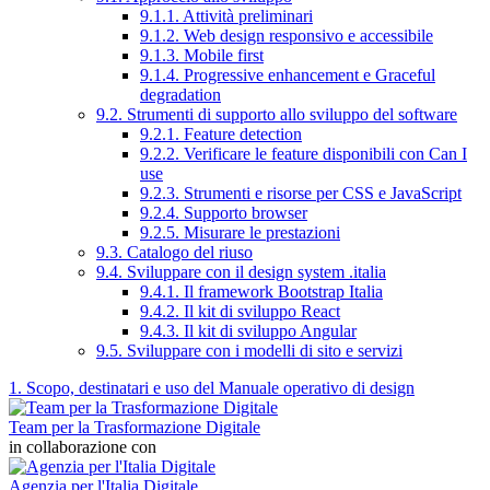
9.1.1. Attività preliminari
9.1.2. Web design responsivo e accessibile
9.1.3. Mobile first
9.1.4. Progressive enhancement e Graceful
degradation
9.2. Strumenti di supporto allo sviluppo del software
9.2.1. Feature detection
9.2.2. Verificare le feature disponibili con Can I
use
9.2.3. Strumenti e risorse per CSS e JavaScript
9.2.4. Supporto browser
9.2.5. Misurare le prestazioni
9.3. Catalogo del riuso
9.4. Sviluppare con il design system .italia
9.4.1. Il framework Bootstrap Italia
9.4.2. Il kit di sviluppo React
9.4.3. Il kit di sviluppo Angular
9.5. Sviluppare con i modelli di sito e servizi
1. Scopo, destinatari e uso del Manuale operativo di design
Team per la Trasformazione Digitale
in collaborazione con
Agenzia per l'Italia Digitale