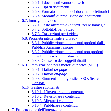
6.6.1. I documenti vanno sul web
6.6.2. Tipi di documenti
6.6.3. Formato di lettura dei documenti elettronici
6.6.4. Modalità di produzione dei documenti
6.7. Immagini e video
6.7.1. Testo alternativo (alt text) per le immagini
6.7.2. Sottotitoli per i video
6.7.3. Trascrizioni per i video
6.8. Proprietà intellettuale e privacy
6.8.1. Pubblicazione di contenuti prodotti dalla
Pubblica Amministrazione
6.8.2. Pubblicazione di contenuti non prodotti
dalla Pubblica Amministrazione
6.8.3. Consenso dei soggetti ritratti
6.9. Ottimizzazione per i motori di ricerca (SEO)
6.9.1. I fattori
on-page
6.9.2. I fattori
off-page
6.9.3. Strumenti di diagnostica SEO: Search
Console
6.10. Gestire i contenuti
6.10.1. L’inventario dei contenuti
6.10.2. Revisionare i contenuti
6.10.3. Migrare i contenuti
6.10.4. Pubblicare i contenuti
7. Progettazione dell’interazione