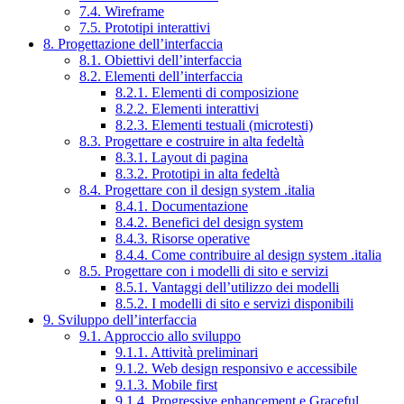
7.4. Wireframe
7.5. Prototipi interattivi
8. Progettazione dell’interfaccia
8.1. Obiettivi dell’interfaccia
8.2. Elementi dell’interfaccia
8.2.1. Elementi di composizione
8.2.2. Elementi interattivi
8.2.3. Elementi testuali (microtesti)
8.3. Progettare e costruire in alta fedeltà
8.3.1. Layout di pagina
8.3.2. Prototipi in alta fedeltà
8.4. Progettare con il design system .italia
8.4.1. Documentazione
8.4.2. Benefici del design system
8.4.3. Risorse operative
8.4.4. Come contribuire al design system .italia
8.5. Progettare con i modelli di sito e servizi
8.5.1. Vantaggi dell’utilizzo dei modelli
8.5.2. I modelli di sito e servizi disponibili
9. Sviluppo dell’interfaccia
9.1. Approccio allo sviluppo
9.1.1. Attività preliminari
9.1.2. Web design responsivo e accessibile
9.1.3. Mobile first
9.1.4. Progressive enhancement e Graceful