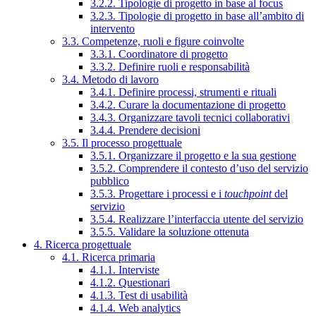
3.2.2. Tipologie di progetto in base al focus
3.2.3. Tipologie di progetto in base all’ambito di
intervento
3.3. Competenze, ruoli e figure coinvolte
3.3.1. Coordinatore di progetto
3.3.2. Definire ruoli e responsabilità
3.4. Metodo di lavoro
3.4.1. Definire processi, strumenti e rituali
3.4.2. Curare la documentazione di progetto
3.4.3. Organizzare tavoli tecnici collaborativi
3.4.4. Prendere decisioni
3.5. Il processo progettuale
3.5.1. Organizzare il progetto e la sua gestione
3.5.2. Comprendere il contesto d’uso del servizio
pubblico
3.5.3. Progettare i processi e i
touchpoint
del
servizio
3.5.4. Realizzare l’interfaccia utente del servizio
3.5.5. Validare la soluzione ottenuta
4. Ricerca progettuale
4.1. Ricerca primaria
4.1.1. Interviste
4.1.2. Questionari
4.1.3. Test di usabilità
4.1.4. Web analytics