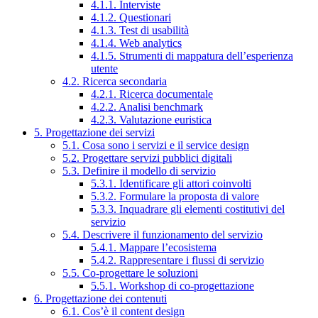
4.1.1. Interviste
4.1.2. Questionari
4.1.3. Test di usabilità
4.1.4. Web analytics
4.1.5. Strumenti di mappatura dell’esperienza
utente
4.2. Ricerca secondaria
4.2.1. Ricerca documentale
4.2.2. Analisi benchmark
4.2.3. Valutazione euristica
5. Progettazione dei servizi
5.1. Cosa sono i servizi e il service design
5.2. Progettare servizi pubblici digitali
5.3. Definire il modello di servizio
5.3.1. Identificare gli attori coinvolti
5.3.2. Formulare la proposta di valore
5.3.3. Inquadrare gli elementi costitutivi del
servizio
5.4. Descrivere il funzionamento del servizio
5.4.1. Mappare l’ecosistema
5.4.2. Rappresentare i flussi di servizio
5.5. Co-progettare le soluzioni
5.5.1. Workshop di co-progettazione
6. Progettazione dei contenuti
6.1. Cos’è il content design