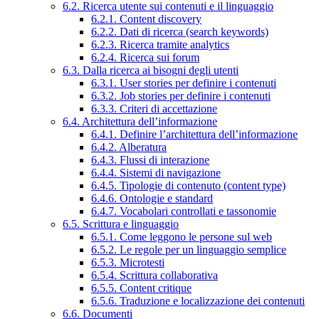
6.2. Ricerca utente sui contenuti e il linguaggio
6.2.1. Content discovery
6.2.2. Dati di ricerca (search keywords)
6.2.3. Ricerca tramite analytics
6.2.4. Ricerca sui forum
6.3. Dalla ricerca ai bisogni degli utenti
6.3.1. User stories per definire i contenuti
6.3.2. Job stories per definire i contenuti
6.3.3. Criteri di accettazione
6.4. Architettura dell’informazione
6.4.1. Definire l’architettura dell’informazione
6.4.2. Alberatura
6.4.3. Flussi di interazione
6.4.4. Sistemi di navigazione
6.4.5. Tipologie di contenuto (content type)
6.4.6. Ontologie e standard
6.4.7. Vocabolari controllati e tassonomie
6.5. Scrittura e linguaggio
6.5.1. Come leggono le persone sul web
6.5.2. Le regole per un linguaggio semplice
6.5.3. Microtesti
6.5.4. Scrittura collaborativa
6.5.5. Content critique
6.5.6. Traduzione e localizzazione dei contenuti
6.6. Documenti