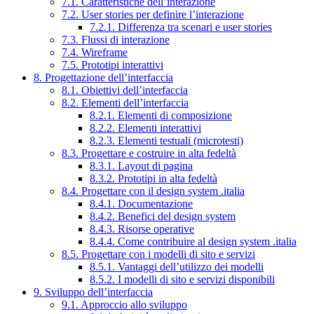
7.1. Caratteristiche dell’interazione
7.2. User stories per definire l’interazione
7.2.1. Differenza tra scenari e user stories
7.3. Flussi di interazione
7.4. Wireframe
7.5. Prototipi interattivi
8. Progettazione dell’interfaccia
8.1. Obiettivi dell’interfaccia
8.2. Elementi dell’interfaccia
8.2.1. Elementi di composizione
8.2.2. Elementi interattivi
8.2.3. Elementi testuali (microtesti)
8.3. Progettare e costruire in alta fedeltà
8.3.1. Layout di pagina
8.3.2. Prototipi in alta fedeltà
8.4. Progettare con il design system .italia
8.4.1. Documentazione
8.4.2. Benefici del design system
8.4.3. Risorse operative
8.4.4. Come contribuire al design system .italia
8.5. Progettare con i modelli di sito e servizi
8.5.1. Vantaggi dell’utilizzo dei modelli
8.5.2. I modelli di sito e servizi disponibili
9. Sviluppo dell’interfaccia
9.1. Approccio allo sviluppo