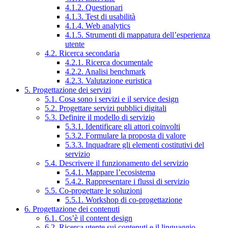
4.1.2. Questionari
4.1.3. Test di usabilità
4.1.4. Web analytics
4.1.5. Strumenti di mappatura dell’esperienza
utente
4.2. Ricerca secondaria
4.2.1. Ricerca documentale
4.2.2. Analisi benchmark
4.2.3. Valutazione euristica
5. Progettazione dei servizi
5.1. Cosa sono i servizi e il service design
5.2. Progettare servizi pubblici digitali
5.3. Definire il modello di servizio
5.3.1. Identificare gli attori coinvolti
5.3.2. Formulare la proposta di valore
5.3.3. Inquadrare gli elementi costitutivi del
servizio
5.4. Descrivere il funzionamento del servizio
5.4.1. Mappare l’ecosistema
5.4.2. Rappresentare i flussi di servizio
5.5. Co-progettare le soluzioni
5.5.1. Workshop di co-progettazione
6. Progettazione dei contenuti
6.1. Cos’è il content design
6.2. Ricerca utente sui contenuti e il linguaggio