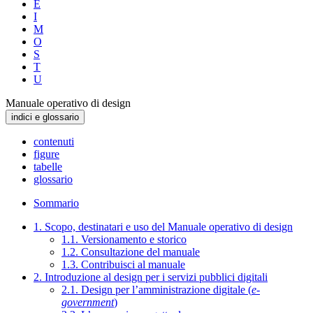
E
I
M
O
S
T
U
Manuale operativo di design
indici e glossario
contenuti
figure
tabelle
glossario
Sommario
1. Scopo, destinatari e uso del Manuale operativo di design
1.1. Versionamento e storico
1.2. Consultazione del manuale
1.3. Contribuisci al manuale
2. Introduzione al design per i servizi pubblici digitali
2.1. Design per l’amministrazione digitale (
e-
government
)