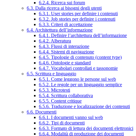
6.2.4. Ricerca sui forum
6.3. Dalla ricerca ai bisogni degli utenti
6.3.1. User stories per definire i contenuti
6.3.2. Job stories per definire i contenuti
6.3.3. Criteri di accettazione
6.4. Architettura dell’informazione
6.4.1. Definire l’architettura dell’informazione
6.4.2. Alberatura
6.4.3. Flussi di interazione
6.4.4. Sistemi di navigazione
6.4.5. Tipologie di contenuto (content type)
6.4.6. Ontologie e standard
6.4.7. Vocabolari controllati e tassonomie
6.5. Scrittura e linguaggio
6.5.1. Come leggono le persone sul web
6.5.2. Le regole per un linguaggio semplice
6.5.3. Microtesti
6.5.4. Scrittura collaborativa
6.5.5. Content critique
6.5.6. Traduzione e localizzazione dei contenuti
6.6. Documenti
6.6.1. I documenti vanno sul web
6.6.2. Tipi di documenti
6.6.3. Formato di lettura dei documenti elettronici
6.6.4. Modalità di produzione dei documenti