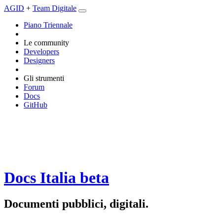
AGID
+
Team Digitale
Piano Triennale
Le community
Developers
Designers
Gli strumenti
Forum
Docs
GitHub
Docs Italia
beta
Documenti pubblici, digitali.