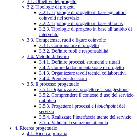
3.1. Obiettivi del progetto
3.2. Tipologie di progetti
3.2.1. Tipologie di progetto in base agli attori
coinvolti nel servizio
3.2.2. Tipologie di progetto in base al focus
3.2.3. Tipologie di progetto in base all’ambito di
intervento
3.3. Competenze, ruoli e figure coinvolte
3.3.1. Coordinatore di progetto
3.3.2. Definire ruoli e responsabilità
3.4. Metodo di lavoro
3.4.1. Definire processi, strumenti e rituali
3.4.2. Curare la documentazione di progetto
3.4.3. Organizzare tavoli tecnici collaborativi
3.4.4. Prendere decisioni
3.5. Il processo progettuale
3.5.1. Organizzare il progetto e la sua gestione
3.5.2. Comprendere il contesto d’uso del servizio
pubblico
3.5.3. Progettare i processi e i
touchpoint
del
servizio
3.5.4. Realizzare l’interfaccia utente del servizio
3.5.5. Validare la soluzione ottenuta
4. Ricerca progettuale
4.1. Ricerca primaria