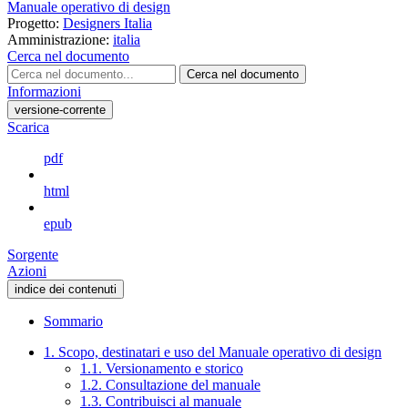
Manuale operativo di design
Progetto:
Designers Italia
Amministrazione:
italia
Cerca nel documento
Cerca nel documento
Informazioni
versione-corrente
Scarica
pdf
html
epub
Sorgente
Azioni
indice dei contenuti
Sommario
1. Scopo, destinatari e uso del Manuale operativo di design
1.1. Versionamento e storico
1.2. Consultazione del manuale
1.3. Contribuisci al manuale