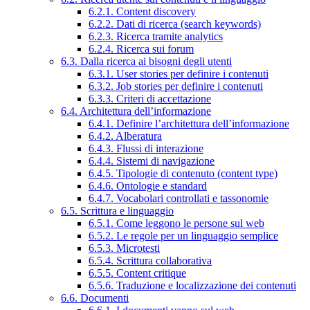
6.2.1. Content discovery
6.2.2. Dati di ricerca (search keywords)
6.2.3. Ricerca tramite analytics
6.2.4. Ricerca sui forum
6.3. Dalla ricerca ai bisogni degli utenti
6.3.1. User stories per definire i contenuti
6.3.2. Job stories per definire i contenuti
6.3.3. Criteri di accettazione
6.4. Architettura dell’informazione
6.4.1. Definire l’architettura dell’informazione
6.4.2. Alberatura
6.4.3. Flussi di interazione
6.4.4. Sistemi di navigazione
6.4.5. Tipologie di contenuto (content type)
6.4.6. Ontologie e standard
6.4.7. Vocabolari controllati e tassonomie
6.5. Scrittura e linguaggio
6.5.1. Come leggono le persone sul web
6.5.2. Le regole per un linguaggio semplice
6.5.3. Microtesti
6.5.4. Scrittura collaborativa
6.5.5. Content critique
6.5.6. Traduzione e localizzazione dei contenuti
6.6. Documenti