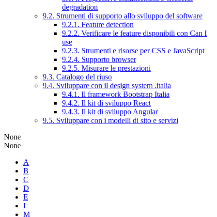
degradation
9.2. Strumenti di supporto allo sviluppo del software
9.2.1. Feature detection
9.2.2. Verificare le feature disponibili con Can I
use
9.2.3. Strumenti e risorse per CSS e JavaScript
9.2.4. Supporto browser
9.2.5. Misurare le prestazioni
9.3. Catalogo del riuso
9.4. Sviluppare con il design system .italia
9.4.1. Il framework Bootstrap Italia
9.4.2. Il kit di sviluppo React
9.4.3. Il kit di sviluppo Angular
9.5. Sviluppare con i modelli di sito e servizi
None
None
A
B
C
D
E
I
M