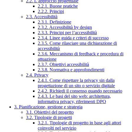
2.2. L’approccio progettuale
2.2.1. Buone pratiche
2.2.2. Principi
2.3. Accessibilità
2.3.1. Definizione
2.3.2. Accessibilità by design
2.3.3. Principi per l’accessibilità
2.3.4. Linee guida e criteri di successo
2.3.5. Come rilasciare una dichiarazione di
accessibilità
2.3.6. Meccanismo di feedback e procedura di
attuazione
2.3.7. Obiettivi accessibilità
2.3.8. Normativa e approfondimenti
2.4. Privacy
2.4.1. Come rispettare la privacy sin dalla
progettazione di un sito o servizio digitale
2.4.2. Richiedi il consenso quando necessario
2.4.3. Le basi del sito web: architettura,
informativa privacy, riferimenti DPO
3. Pianificazione, gestione e strategia
3.1. Obiettivi del progetto
3.2. Tipologie di progetti
3.2.1. Tipologie di progetto in base agli attori
coinvolti nel servizio