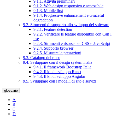
9.1.1. Attività preliminari
9.1.2. Web design responsivo e accessibile
9.1.3. Mobile first
9.1.4. Progressive enhancement e Graceful
degradation
9.2. Strumenti di supporto allo sviluppo del software
9.2.1. Feature detection
9.2.2. Verificare le feature disponibili con Can I
use
9.2.3. Strumenti e risorse per CSS e JavaScript
9.2.4. Supporto browser
9.2.5. Misurare le prestazioni
9.3. Catalogo del riuso
9.4. Sviluppare con il design system .italia
9.4.1. Il framework Bootstrap Italia
9.4.2. Il kit di sviluppo React
9.4.3. Il kit di sviluppo Angular
9.5. Sviluppare con i modelli di sito e servizi
glossario
A
B
C
D