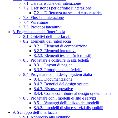
7.1. Caratteristiche dell’interazione
7.2. User stories per definire l’interazione
7.2.1. Differenza tra scenari e user stories
7.3. Flussi di interazione
7.4. Wireframe
7.5. Prototipi interattivi
8. Progettazione dell’interfaccia
8.1. Obiettivi dell’interfaccia
8.2. Elementi dell’interfaccia
8.2.1. Elementi di composizione
8.2.2. Elementi interattivi
8.2.3. Elementi testuali (microtesti)
8.3. Progettare e costruire in alta fedeltà
8.3.1. Layout di pagina
8.3.2. Prototipi in alta fedeltà
8.4. Progettare con il design system .italia
8.4.1. Documentazione
8.4.2. Benefici del design system
8.4.3. Risorse operative
8.4.4. Come contribuire al design system .italia
8.5. Progettare con i modelli di sito e servizi
8.5.1. Vantaggi dell’utilizzo dei modelli
8.5.2. I modelli di sito e servizi disponibili
9. Sviluppo dell’interfaccia
9.1. Approccio allo sviluppo