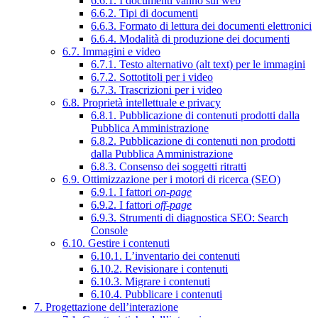
6.6.1. I documenti vanno sul web
6.6.2. Tipi di documenti
6.6.3. Formato di lettura dei documenti elettronici
6.6.4. Modalità di produzione dei documenti
6.7. Immagini e video
6.7.1. Testo alternativo (alt text) per le immagini
6.7.2. Sottotitoli per i video
6.7.3. Trascrizioni per i video
6.8. Proprietà intellettuale e privacy
6.8.1. Pubblicazione di contenuti prodotti dalla
Pubblica Amministrazione
6.8.2. Pubblicazione di contenuti non prodotti
dalla Pubblica Amministrazione
6.8.3. Consenso dei soggetti ritratti
6.9. Ottimizzazione per i motori di ricerca (SEO)
6.9.1. I fattori
on-page
6.9.2. I fattori
off-page
6.9.3. Strumenti di diagnostica SEO: Search
Console
6.10. Gestire i contenuti
6.10.1. L’inventario dei contenuti
6.10.2. Revisionare i contenuti
6.10.3. Migrare i contenuti
6.10.4. Pubblicare i contenuti
7. Progettazione dell’interazione