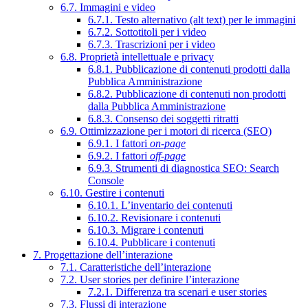
6.7. Immagini e video
6.7.1. Testo alternativo (alt text) per le immagini
6.7.2. Sottotitoli per i video
6.7.3. Trascrizioni per i video
6.8. Proprietà intellettuale e privacy
6.8.1. Pubblicazione di contenuti prodotti dalla
Pubblica Amministrazione
6.8.2. Pubblicazione di contenuti non prodotti
dalla Pubblica Amministrazione
6.8.3. Consenso dei soggetti ritratti
6.9. Ottimizzazione per i motori di ricerca (SEO)
6.9.1. I fattori
on-page
6.9.2. I fattori
off-page
6.9.3. Strumenti di diagnostica SEO: Search
Console
6.10. Gestire i contenuti
6.10.1. L’inventario dei contenuti
6.10.2. Revisionare i contenuti
6.10.3. Migrare i contenuti
6.10.4. Pubblicare i contenuti
7. Progettazione dell’interazione
7.1. Caratteristiche dell’interazione
7.2. User stories per definire l’interazione
7.2.1. Differenza tra scenari e user stories
7.3. Flussi di interazione