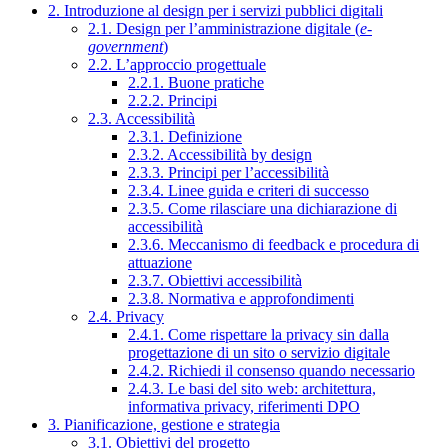
2. Introduzione al design per i servizi pubblici digitali
2.1. Design per l’amministrazione digitale (
e-
government
)
2.2. L’approccio progettuale
2.2.1. Buone pratiche
2.2.2. Principi
2.3. Accessibilità
2.3.1. Definizione
2.3.2. Accessibilità by design
2.3.3. Principi per l’accessibilità
2.3.4. Linee guida e criteri di successo
2.3.5. Come rilasciare una dichiarazione di
accessibilità
2.3.6. Meccanismo di feedback e procedura di
attuazione
2.3.7. Obiettivi accessibilità
2.3.8. Normativa e approfondimenti
2.4. Privacy
2.4.1. Come rispettare la privacy sin dalla
progettazione di un sito o servizio digitale
2.4.2. Richiedi il consenso quando necessario
2.4.3. Le basi del sito web: architettura,
informativa privacy, riferimenti DPO
3. Pianificazione, gestione e strategia
3.1. Obiettivi del progetto