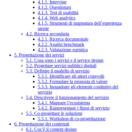
4.1.1. Interviste
4.1.2. Questionari
4.1.3. Test di usabilità
4.1.4. Web analytics
4.1.5. Strumenti di mappatura dell’esperienza
utente
4.2. Ricerca secondaria
4.2.1. Ricerca documentale
4.2.2. Analisi benchmark
4.2.3. Valutazione euristica
5. Progettazione dei servizi
5.1. Cosa sono i servizi e il service design
5.2. Progettare servizi pubblici digitali
5.3. Definire il modello di servizio
5.3.1. Identificare gli attori coinvolti
5.3.2. Formulare la proposta di valore
5.3.3. Inquadrare gli elementi costitutivi del
servizio
5.4. Descrivere il funzionamento del servizio
5.4.1. Mappare l’ecosistema
5.4.2. Rappresentare i flussi di servizio
5.5. Co-progettare le soluzioni
5.5.1. Workshop di co-progettazione
6. Progettazione dei contenuti
6.1. Cos’è il content design