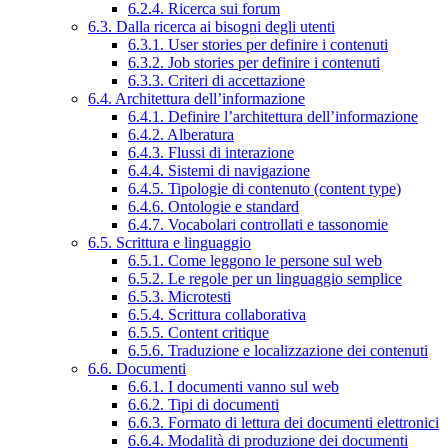
6.2.4. Ricerca sui forum
6.3. Dalla ricerca ai bisogni degli utenti
6.3.1. User stories per definire i contenuti
6.3.2. Job stories per definire i contenuti
6.3.3. Criteri di accettazione
6.4. Architettura dell’informazione
6.4.1. Definire l’architettura dell’informazione
6.4.2. Alberatura
6.4.3. Flussi di interazione
6.4.4. Sistemi di navigazione
6.4.5. Tipologie di contenuto (content type)
6.4.6. Ontologie e standard
6.4.7. Vocabolari controllati e tassonomie
6.5. Scrittura e linguaggio
6.5.1. Come leggono le persone sul web
6.5.2. Le regole per un linguaggio semplice
6.5.3. Microtesti
6.5.4. Scrittura collaborativa
6.5.5. Content critique
6.5.6. Traduzione e localizzazione dei contenuti
6.6. Documenti
6.6.1. I documenti vanno sul web
6.6.2. Tipi di documenti
6.6.3. Formato di lettura dei documenti elettronici
6.6.4. Modalità di produzione dei documenti