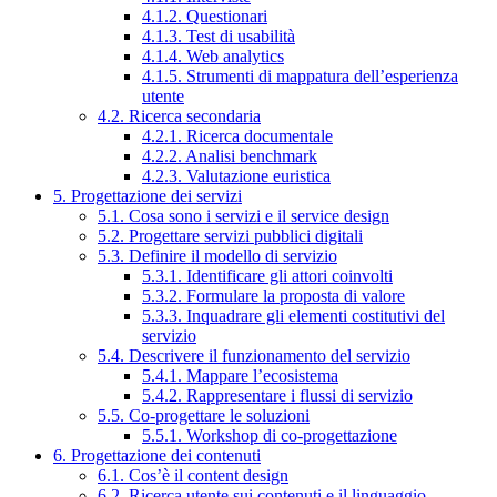
4.1.2. Questionari
4.1.3. Test di usabilità
4.1.4. Web analytics
4.1.5. Strumenti di mappatura dell’esperienza
utente
4.2. Ricerca secondaria
4.2.1. Ricerca documentale
4.2.2. Analisi benchmark
4.2.3. Valutazione euristica
5. Progettazione dei servizi
5.1. Cosa sono i servizi e il service design
5.2. Progettare servizi pubblici digitali
5.3. Definire il modello di servizio
5.3.1. Identificare gli attori coinvolti
5.3.2. Formulare la proposta di valore
5.3.3. Inquadrare gli elementi costitutivi del
servizio
5.4. Descrivere il funzionamento del servizio
5.4.1. Mappare l’ecosistema
5.4.2. Rappresentare i flussi di servizio
5.5. Co-progettare le soluzioni
5.5.1. Workshop di co-progettazione
6. Progettazione dei contenuti
6.1. Cos’è il content design
6.2. Ricerca utente sui contenuti e il linguaggio