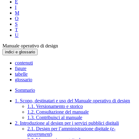
E
I
M
O
S
T
U
Manuale operativo di design
indici e glossario
contenuti
figure
tabelle
glossario
Sommario
1. Scopo, destinatari e uso del Manuale operativo di design
1.1. Versionamento e storico
1.2. Consultazione del manuale
1.3. Contribuisci al manuale
2. Introduzione al design per i servizi pubblici digitali
2.1. Design per l’amministrazione digitale (
e-
government
)