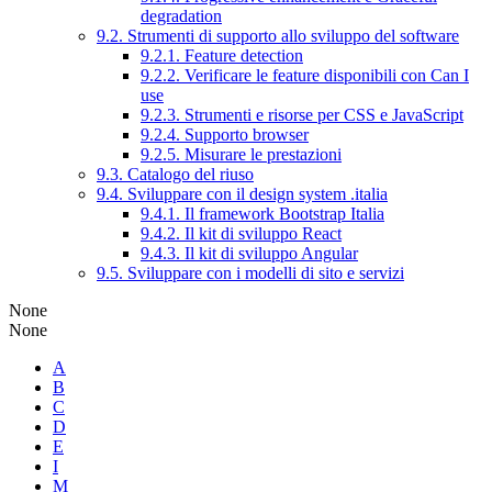
degradation
9.2. Strumenti di supporto allo sviluppo del software
9.2.1. Feature detection
9.2.2. Verificare le feature disponibili con Can I
use
9.2.3. Strumenti e risorse per CSS e JavaScript
9.2.4. Supporto browser
9.2.5. Misurare le prestazioni
9.3. Catalogo del riuso
9.4. Sviluppare con il design system .italia
9.4.1. Il framework Bootstrap Italia
9.4.2. Il kit di sviluppo React
9.4.3. Il kit di sviluppo Angular
9.5. Sviluppare con i modelli di sito e servizi
None
None
A
B
C
D
E
I
M