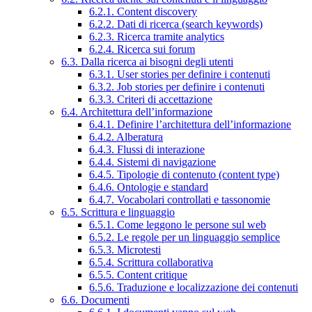
6.2.1. Content discovery
6.2.2. Dati di ricerca (search keywords)
6.2.3. Ricerca tramite analytics
6.2.4. Ricerca sui forum
6.3. Dalla ricerca ai bisogni degli utenti
6.3.1. User stories per definire i contenuti
6.3.2. Job stories per definire i contenuti
6.3.3. Criteri di accettazione
6.4. Architettura dell’informazione
6.4.1. Definire l’architettura dell’informazione
6.4.2. Alberatura
6.4.3. Flussi di interazione
6.4.4. Sistemi di navigazione
6.4.5. Tipologie di contenuto (content type)
6.4.6. Ontologie e standard
6.4.7. Vocabolari controllati e tassonomie
6.5. Scrittura e linguaggio
6.5.1. Come leggono le persone sul web
6.5.2. Le regole per un linguaggio semplice
6.5.3. Microtesti
6.5.4. Scrittura collaborativa
6.5.5. Content critique
6.5.6. Traduzione e localizzazione dei contenuti
6.6. Documenti