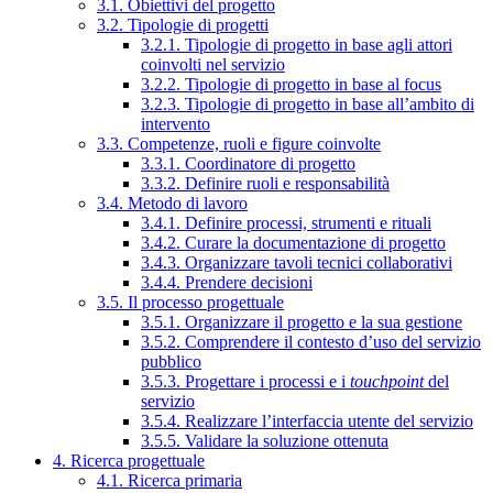
3.1. Obiettivi del progetto
3.2. Tipologie di progetti
3.2.1. Tipologie di progetto in base agli attori
coinvolti nel servizio
3.2.2. Tipologie di progetto in base al focus
3.2.3. Tipologie di progetto in base all’ambito di
intervento
3.3. Competenze, ruoli e figure coinvolte
3.3.1. Coordinatore di progetto
3.3.2. Definire ruoli e responsabilità
3.4. Metodo di lavoro
3.4.1. Definire processi, strumenti e rituali
3.4.2. Curare la documentazione di progetto
3.4.3. Organizzare tavoli tecnici collaborativi
3.4.4. Prendere decisioni
3.5. Il processo progettuale
3.5.1. Organizzare il progetto e la sua gestione
3.5.2. Comprendere il contesto d’uso del servizio
pubblico
3.5.3. Progettare i processi e i
touchpoint
del
servizio
3.5.4. Realizzare l’interfaccia utente del servizio
3.5.5. Validare la soluzione ottenuta
4. Ricerca progettuale
4.1. Ricerca primaria