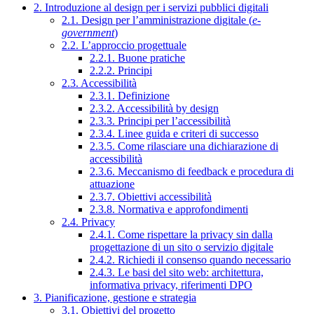
2. Introduzione al design per i servizi pubblici digitali
2.1. Design per l’amministrazione digitale (
e-
government
)
2.2. L’approccio progettuale
2.2.1. Buone pratiche
2.2.2. Principi
2.3. Accessibilità
2.3.1. Definizione
2.3.2. Accessibilità by design
2.3.3. Principi per l’accessibilità
2.3.4. Linee guida e criteri di successo
2.3.5. Come rilasciare una dichiarazione di
accessibilità
2.3.6. Meccanismo di feedback e procedura di
attuazione
2.3.7. Obiettivi accessibilità
2.3.8. Normativa e approfondimenti
2.4. Privacy
2.4.1. Come rispettare la privacy sin dalla
progettazione di un sito o servizio digitale
2.4.2. Richiedi il consenso quando necessario
2.4.3. Le basi del sito web: architettura,
informativa privacy, riferimenti DPO
3. Pianificazione, gestione e strategia
3.1. Obiettivi del progetto