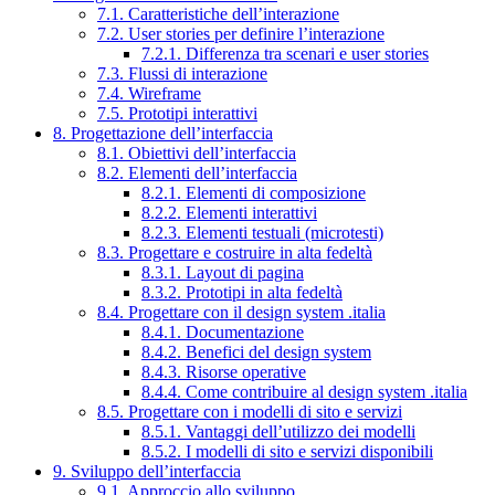
7.1. Caratteristiche dell’interazione
7.2. User stories per definire l’interazione
7.2.1. Differenza tra scenari e user stories
7.3. Flussi di interazione
7.4. Wireframe
7.5. Prototipi interattivi
8. Progettazione dell’interfaccia
8.1. Obiettivi dell’interfaccia
8.2. Elementi dell’interfaccia
8.2.1. Elementi di composizione
8.2.2. Elementi interattivi
8.2.3. Elementi testuali (microtesti)
8.3. Progettare e costruire in alta fedeltà
8.3.1. Layout di pagina
8.3.2. Prototipi in alta fedeltà
8.4. Progettare con il design system .italia
8.4.1. Documentazione
8.4.2. Benefici del design system
8.4.3. Risorse operative
8.4.4. Come contribuire al design system .italia
8.5. Progettare con i modelli di sito e servizi
8.5.1. Vantaggi dell’utilizzo dei modelli
8.5.2. I modelli di sito e servizi disponibili
9. Sviluppo dell’interfaccia
9.1. Approccio allo sviluppo