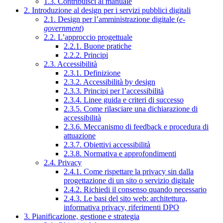
1.3. Contribuisci al manuale
2. Introduzione al design per i servizi pubblici digitali
2.1. Design per l’amministrazione digitale (
e-
government
)
2.2. L’approccio progettuale
2.2.1. Buone pratiche
2.2.2. Principi
2.3. Accessibilità
2.3.1. Definizione
2.3.2. Accessibilità by design
2.3.3. Principi per l’accessibilità
2.3.4. Linee guida e criteri di successo
2.3.5. Come rilasciare una dichiarazione di
accessibilità
2.3.6. Meccanismo di feedback e procedura di
attuazione
2.3.7. Obiettivi accessibilità
2.3.8. Normativa e approfondimenti
2.4. Privacy
2.4.1. Come rispettare la privacy sin dalla
progettazione di un sito o servizio digitale
2.4.2. Richiedi il consenso quando necessario
2.4.3. Le basi del sito web: architettura,
informativa privacy, riferimenti DPO
3. Pianificazione, gestione e strategia