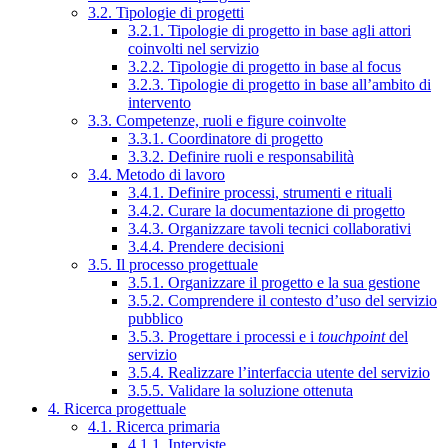
3.2. Tipologie di progetti
3.2.1. Tipologie di progetto in base agli attori
coinvolti nel servizio
3.2.2. Tipologie di progetto in base al focus
3.2.3. Tipologie di progetto in base all’ambito di
intervento
3.3. Competenze, ruoli e figure coinvolte
3.3.1. Coordinatore di progetto
3.3.2. Definire ruoli e responsabilità
3.4. Metodo di lavoro
3.4.1. Definire processi, strumenti e rituali
3.4.2. Curare la documentazione di progetto
3.4.3. Organizzare tavoli tecnici collaborativi
3.4.4. Prendere decisioni
3.5. Il processo progettuale
3.5.1. Organizzare il progetto e la sua gestione
3.5.2. Comprendere il contesto d’uso del servizio
pubblico
3.5.3. Progettare i processi e i
touchpoint
del
servizio
3.5.4. Realizzare l’interfaccia utente del servizio
3.5.5. Validare la soluzione ottenuta
4. Ricerca progettuale
4.1. Ricerca primaria
4.1.1. Interviste