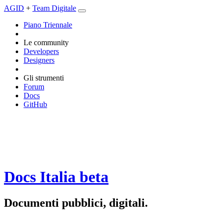
AGID
+
Team Digitale
Piano Triennale
Le community
Developers
Designers
Gli strumenti
Forum
Docs
GitHub
Docs Italia
beta
Documenti pubblici, digitali.