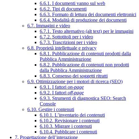
6.6.1. I documenti vanno sul web
6.6.2. Tipi di documenti
6.6.3. Formato di lettura dei documenti elettronici
6.6.4. Modalità di produzione dei documenti
6.7. Immagini e video
6.7.1. Testo alternativo (alt text) per le immagini
6.7.2. Sottotitoli per i video
6.7.3. Trascrizioni per i video
6.8. Proprietà intellettuale e privacy
6.8.1. Pubblicazione di contenuti prodotti dalla
Pubblica Amministrazione
6.8.2. Pubblicazione di contenuti non prodotti
dalla Pubblica Amministrazione
6.8.3. Consenso dei soggetti ritratti
6.9. Ottimizzazione per i motori di ricerca (SEO)
6.9.1. I fattori
on-page
6.9.2. I fattori
off-page
6.9.3. Strumenti di diagnostica SEO: Search
Console
6.10. Gestire i contenuti
6.10.1. L’inventario dei contenuti
6.10.2. Revisionare i contenuti
6.10.3. Migrare i contenuti
6.10.4. Pubblicare i contenuti
7. Progettazione dell’interazione