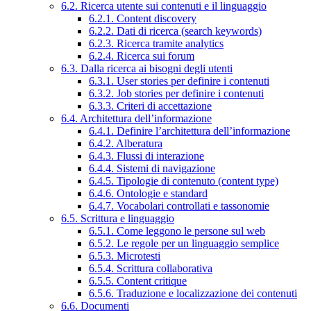
6.2. Ricerca utente sui contenuti e il linguaggio
6.2.1. Content discovery
6.2.2. Dati di ricerca (search keywords)
6.2.3. Ricerca tramite analytics
6.2.4. Ricerca sui forum
6.3. Dalla ricerca ai bisogni degli utenti
6.3.1. User stories per definire i contenuti
6.3.2. Job stories per definire i contenuti
6.3.3. Criteri di accettazione
6.4. Architettura dell’informazione
6.4.1. Definire l’architettura dell’informazione
6.4.2. Alberatura
6.4.3. Flussi di interazione
6.4.4. Sistemi di navigazione
6.4.5. Tipologie di contenuto (content type)
6.4.6. Ontologie e standard
6.4.7. Vocabolari controllati e tassonomie
6.5. Scrittura e linguaggio
6.5.1. Come leggono le persone sul web
6.5.2. Le regole per un linguaggio semplice
6.5.3. Microtesti
6.5.4. Scrittura collaborativa
6.5.5. Content critique
6.5.6. Traduzione e localizzazione dei contenuti
6.6. Documenti