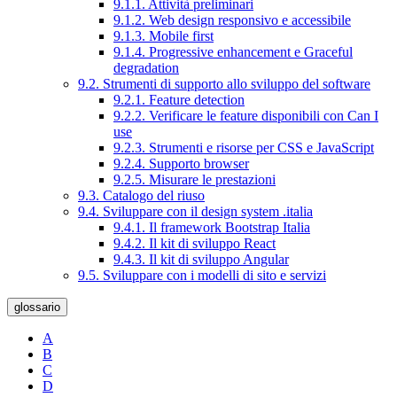
9.1.1. Attività preliminari
9.1.2. Web design responsivo e accessibile
9.1.3. Mobile first
9.1.4. Progressive enhancement e Graceful
degradation
9.2. Strumenti di supporto allo sviluppo del software
9.2.1. Feature detection
9.2.2. Verificare le feature disponibili con Can I
use
9.2.3. Strumenti e risorse per CSS e JavaScript
9.2.4. Supporto browser
9.2.5. Misurare le prestazioni
9.3. Catalogo del riuso
9.4. Sviluppare con il design system .italia
9.4.1. Il framework Bootstrap Italia
9.4.2. Il kit di sviluppo React
9.4.3. Il kit di sviluppo Angular
9.5. Sviluppare con i modelli di sito e servizi
glossario
A
B
C
D