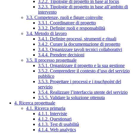
3.2.2. Tipologie di progetto in base al focus
3.2.3. Tipologie di progetto in base all’ambito di
intervento
3.3. Competenze, ruoli e figure coinvolte
3.3.1. Coordinatore di progetto
3.3.2. Definire ruoli e responsabilità
3.4. Metodo di lavoro
3.4.1. Definire processi, strumenti e rituali
3.4.2. Curare la documentazione di progetto
3.4.3. Organizzare tavoli tecnici collaborativi
3.4.4. Prendere decisioni
3.5. Il processo progettuale
3.5.1. Organizzare il progetto e la sua gestione
3.5.2. Comprendere il contesto d’uso del servizio
pubblico
3.5.3. Progettare i processi e i
touchpoint
del
servizio
3.5.4. Realizzare l’interfaccia utente del servizio
3.5.5. Validare la soluzione ottenuta
4. Ricerca progettuale
4.1. Ricerca primaria
4.1.1. Interviste
4.1.2. Questionari
4.1.3. Test di usabilità
4.1.4. Web analytics