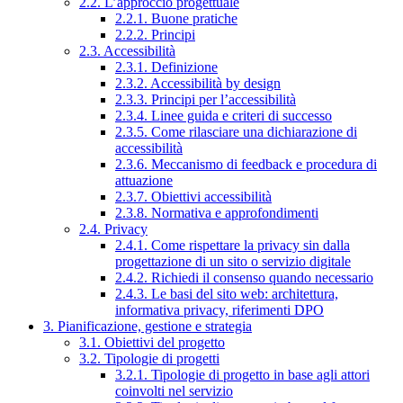
2.2. L’approccio progettuale
2.2.1. Buone pratiche
2.2.2. Principi
2.3. Accessibilità
2.3.1. Definizione
2.3.2. Accessibilità by design
2.3.3. Principi per l’accessibilità
2.3.4. Linee guida e criteri di successo
2.3.5. Come rilasciare una dichiarazione di
accessibilità
2.3.6. Meccanismo di feedback e procedura di
attuazione
2.3.7. Obiettivi accessibilità
2.3.8. Normativa e approfondimenti
2.4. Privacy
2.4.1. Come rispettare la privacy sin dalla
progettazione di un sito o servizio digitale
2.4.2. Richiedi il consenso quando necessario
2.4.3. Le basi del sito web: architettura,
informativa privacy, riferimenti DPO
3. Pianificazione, gestione e strategia
3.1. Obiettivi del progetto
3.2. Tipologie di progetti
3.2.1. Tipologie di progetto in base agli attori
coinvolti nel servizio