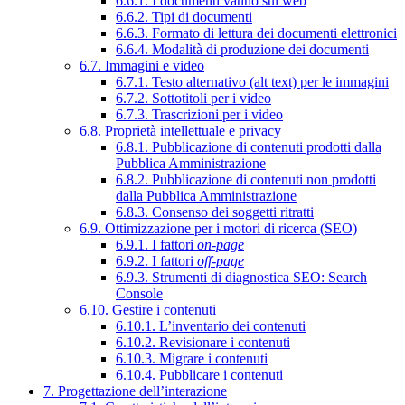
6.6.1. I documenti vanno sul web
6.6.2. Tipi di documenti
6.6.3. Formato di lettura dei documenti elettronici
6.6.4. Modalità di produzione dei documenti
6.7. Immagini e video
6.7.1. Testo alternativo (alt text) per le immagini
6.7.2. Sottotitoli per i video
6.7.3. Trascrizioni per i video
6.8. Proprietà intellettuale e privacy
6.8.1. Pubblicazione di contenuti prodotti dalla
Pubblica Amministrazione
6.8.2. Pubblicazione di contenuti non prodotti
dalla Pubblica Amministrazione
6.8.3. Consenso dei soggetti ritratti
6.9. Ottimizzazione per i motori di ricerca (SEO)
6.9.1. I fattori
on-page
6.9.2. I fattori
off-page
6.9.3. Strumenti di diagnostica SEO: Search
Console
6.10. Gestire i contenuti
6.10.1. L’inventario dei contenuti
6.10.2. Revisionare i contenuti
6.10.3. Migrare i contenuti
6.10.4. Pubblicare i contenuti
7. Progettazione dell’interazione