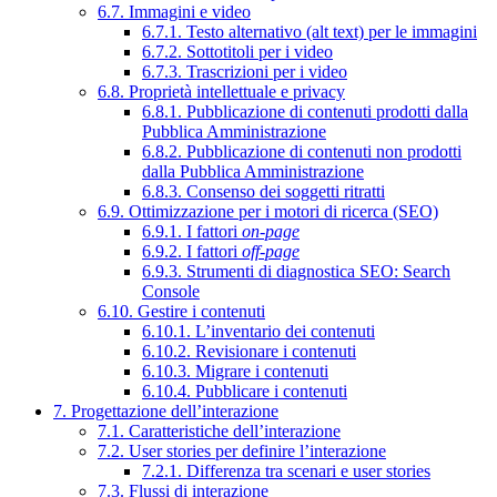
6.7. Immagini e video
6.7.1. Testo alternativo (alt text) per le immagini
6.7.2. Sottotitoli per i video
6.7.3. Trascrizioni per i video
6.8. Proprietà intellettuale e privacy
6.8.1. Pubblicazione di contenuti prodotti dalla
Pubblica Amministrazione
6.8.2. Pubblicazione di contenuti non prodotti
dalla Pubblica Amministrazione
6.8.3. Consenso dei soggetti ritratti
6.9. Ottimizzazione per i motori di ricerca (SEO)
6.9.1. I fattori
on-page
6.9.2. I fattori
off-page
6.9.3. Strumenti di diagnostica SEO: Search
Console
6.10. Gestire i contenuti
6.10.1. L’inventario dei contenuti
6.10.2. Revisionare i contenuti
6.10.3. Migrare i contenuti
6.10.4. Pubblicare i contenuti
7. Progettazione dell’interazione
7.1. Caratteristiche dell’interazione
7.2. User stories per definire l’interazione
7.2.1. Differenza tra scenari e user stories
7.3. Flussi di interazione