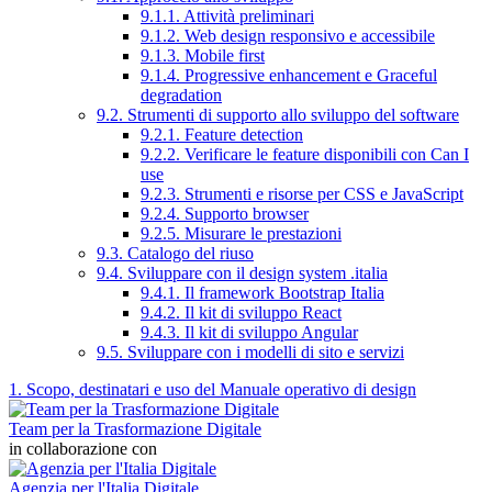
9.1.1. Attività preliminari
9.1.2. Web design responsivo e accessibile
9.1.3. Mobile first
9.1.4. Progressive enhancement e Graceful
degradation
9.2. Strumenti di supporto allo sviluppo del software
9.2.1. Feature detection
9.2.2. Verificare le feature disponibili con Can I
use
9.2.3. Strumenti e risorse per CSS e JavaScript
9.2.4. Supporto browser
9.2.5. Misurare le prestazioni
9.3. Catalogo del riuso
9.4. Sviluppare con il design system .italia
9.4.1. Il framework Bootstrap Italia
9.4.2. Il kit di sviluppo React
9.4.3. Il kit di sviluppo Angular
9.5. Sviluppare con i modelli di sito e servizi
1. Scopo, destinatari e uso del Manuale operativo di design
Team per la Trasformazione Digitale
in collaborazione con
Agenzia per l'Italia Digitale