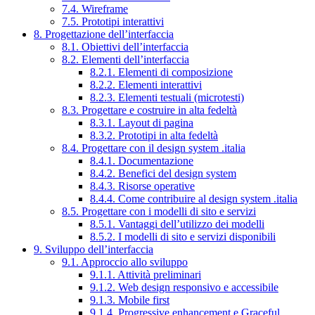
7.4. Wireframe
7.5. Prototipi interattivi
8. Progettazione dell’interfaccia
8.1. Obiettivi dell’interfaccia
8.2. Elementi dell’interfaccia
8.2.1. Elementi di composizione
8.2.2. Elementi interattivi
8.2.3. Elementi testuali (microtesti)
8.3. Progettare e costruire in alta fedeltà
8.3.1. Layout di pagina
8.3.2. Prototipi in alta fedeltà
8.4. Progettare con il design system .italia
8.4.1. Documentazione
8.4.2. Benefici del design system
8.4.3. Risorse operative
8.4.4. Come contribuire al design system .italia
8.5. Progettare con i modelli di sito e servizi
8.5.1. Vantaggi dell’utilizzo dei modelli
8.5.2. I modelli di sito e servizi disponibili
9. Sviluppo dell’interfaccia
9.1. Approccio allo sviluppo
9.1.1. Attività preliminari
9.1.2. Web design responsivo e accessibile
9.1.3. Mobile first
9.1.4. Progressive enhancement e Graceful