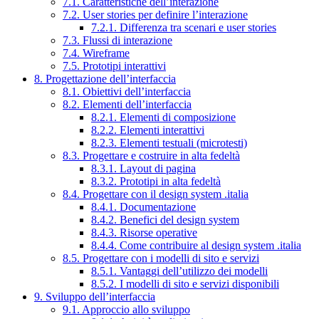
7.1. Caratteristiche dell’interazione
7.2. User stories per definire l’interazione
7.2.1. Differenza tra scenari e user stories
7.3. Flussi di interazione
7.4. Wireframe
7.5. Prototipi interattivi
8. Progettazione dell’interfaccia
8.1. Obiettivi dell’interfaccia
8.2. Elementi dell’interfaccia
8.2.1. Elementi di composizione
8.2.2. Elementi interattivi
8.2.3. Elementi testuali (microtesti)
8.3. Progettare e costruire in alta fedeltà
8.3.1. Layout di pagina
8.3.2. Prototipi in alta fedeltà
8.4. Progettare con il design system .italia
8.4.1. Documentazione
8.4.2. Benefici del design system
8.4.3. Risorse operative
8.4.4. Come contribuire al design system .italia
8.5. Progettare con i modelli di sito e servizi
8.5.1. Vantaggi dell’utilizzo dei modelli
8.5.2. I modelli di sito e servizi disponibili
9. Sviluppo dell’interfaccia
9.1. Approccio allo sviluppo