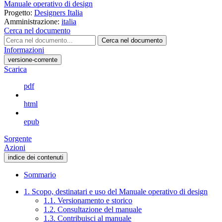
Manuale operativo di design
Progetto:
Designers Italia
Amministrazione:
italia
Cerca nel documento
Cerca nel documento
Informazioni
versione-corrente
Scarica
pdf
html
epub
Sorgente
Azioni
indice dei contenuti
Sommario
1. Scopo, destinatari e uso del Manuale operativo di design
1.1. Versionamento e storico
1.2. Consultazione del manuale
1.3. Contribuisci al manuale