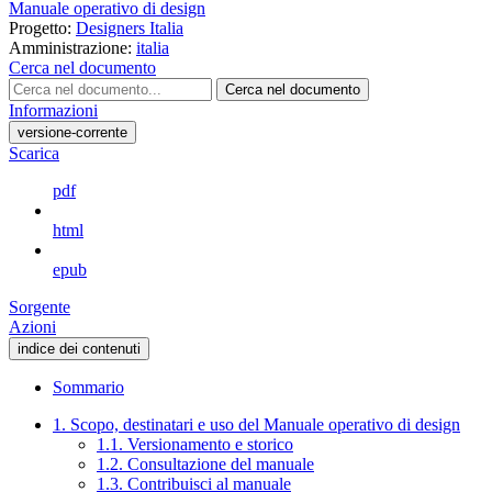
Manuale operativo di design
Progetto:
Designers Italia
Amministrazione:
italia
Cerca nel documento
Cerca nel documento
Informazioni
versione-corrente
Scarica
pdf
html
epub
Sorgente
Azioni
indice dei contenuti
Sommario
1. Scopo, destinatari e uso del Manuale operativo di design
1.1. Versionamento e storico
1.2. Consultazione del manuale
1.3. Contribuisci al manuale