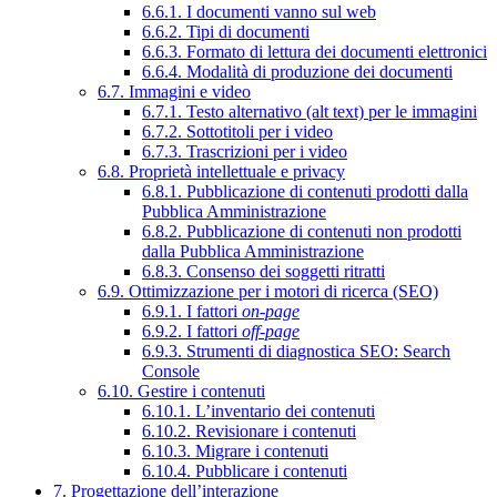
6.6.1. I documenti vanno sul web
6.6.2. Tipi di documenti
6.6.3. Formato di lettura dei documenti elettronici
6.6.4. Modalità di produzione dei documenti
6.7. Immagini e video
6.7.1. Testo alternativo (alt text) per le immagini
6.7.2. Sottotitoli per i video
6.7.3. Trascrizioni per i video
6.8. Proprietà intellettuale e privacy
6.8.1. Pubblicazione di contenuti prodotti dalla
Pubblica Amministrazione
6.8.2. Pubblicazione di contenuti non prodotti
dalla Pubblica Amministrazione
6.8.3. Consenso dei soggetti ritratti
6.9. Ottimizzazione per i motori di ricerca (SEO)
6.9.1. I fattori
on-page
6.9.2. I fattori
off-page
6.9.3. Strumenti di diagnostica SEO: Search
Console
6.10. Gestire i contenuti
6.10.1. L’inventario dei contenuti
6.10.2. Revisionare i contenuti
6.10.3. Migrare i contenuti
6.10.4. Pubblicare i contenuti
7. Progettazione dell’interazione