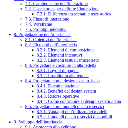
7.1. Caratteristiche dell’interazione
7.2. User stories per definire l’interazione
7.2.1. Differenza tra scenari e user stories
7.3. Flussi di interazione
7.4. Wireframe
7.5. Prototipi interattivi
8. Progettazione dell’interfaccia
8.1. Obiettivi dell’interfaccia
8.2. Elementi dell’interfaccia
8.2.1. Elementi di composizione
8.2.2. Elementi interattivi
8.2.3. Elementi testuali (microtesti)
8.3. Progettare e costruire in alta fedeltà
8.3.1. Layout di pagina
8.3.2. Prototipi in alta fedeltà
8.4. Progettare con il design system .italia
8.4.1. Documentazione
8.4.2. Benefici del design system
8.4.3. Risorse operative
8.4.4. Come contribuire al design system .italia
8.5. Progettare con i modelli di sito e servizi
8.5.1. Vantaggi dell’utilizzo dei modelli
8.5.2. I modelli di sito e servizi disponibili
9. Sviluppo dell’interfaccia
9.1. Approccio allo sviluppo