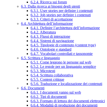
6.2.4. Ricerca sui forum
6.3. Dalla ricerca ai bisogni degli utenti
6.3.1. User stories per definire i contenuti
6.3.2. Job stories per definire i contenuti
6.3.3. Criteri di accettazione
6.4. Architettura dell’informazione
6.4.1. Definire l’architettura dell’informazione
6.4.2. Alberatura
6.4.3. Flussi di interazione
6.4.4. Sistemi di navigazione
6.4.5. Tipologie di contenuto (content type)
6.4.6. Ontologie e standard
6.4.7. Vocabolari controllati e tassonomie
6.5. Scrittura e linguaggio
6.5.1. Come leggono le persone sul web
6.5.2. Le regole per un linguaggio semplice
6.5.3. Microtesti
6.5.4. Scrittura collaborativa
6.5.5. Content critique
6.5.6. Traduzione e localizzazione dei contenuti
6.6. Documenti
6.6.1. I documenti vanno sul web
6.6.2. Tipi di documenti
6.6.3. Formato di lettura dei documenti elettronici
6.6.4. Modalità di produzione dei documenti