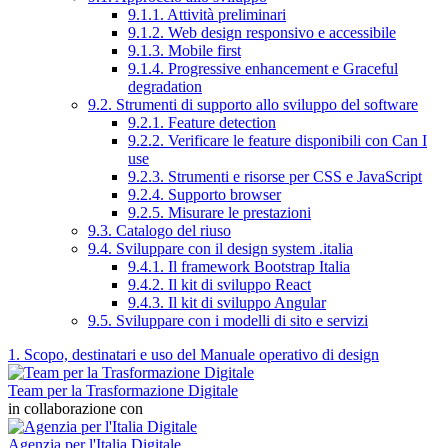
9.1.1. Attività preliminari
9.1.2. Web design responsivo e accessibile
9.1.3. Mobile first
9.1.4. Progressive enhancement e Graceful
degradation
9.2. Strumenti di supporto allo sviluppo del software
9.2.1. Feature detection
9.2.2. Verificare le feature disponibili con Can I
use
9.2.3. Strumenti e risorse per CSS e JavaScript
9.2.4. Supporto browser
9.2.5. Misurare le prestazioni
9.3. Catalogo del riuso
9.4. Sviluppare con il design system .italia
9.4.1. Il framework Bootstrap Italia
9.4.2. Il kit di sviluppo React
9.4.3. Il kit di sviluppo Angular
9.5. Sviluppare con i modelli di sito e servizi
1. Scopo, destinatari e uso del Manuale operativo di design
Team per la Trasformazione Digitale
in collaborazione con
Agenzia per l'Italia Digitale