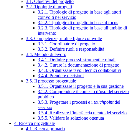
3.1. Obiettivi del progetto
3.2. Tipologie di progetti
3.2.1. Tipologie di progetto in base agli attori
coinvolti nel servizio
3.2.2. Tipologie di progetto in base al focus
3.2.3. Tipologie di progetto in base all’ambito di
intervento
3.3. Competenze, ruoli e figure coinvolte
3.3.1. Coordinatore di progetto
3.3.2. Definire ruoli e responsabilità
3.4. Metodo di lavoro
3.4.1. Definire processi, strumenti e rituali
3.4.2. Curare la documentazione di progetto
3.4.3. Organizzare tavoli tecnici collaborativi
3.4.4. Prendere decisioni
3.5. Il processo progettuale
3.5.1. Organizzare il progetto e la sua gestione
3.5.2. Comprendere il contesto d’uso del servizio
pubblico
3.5.3. Progettare i processi e i
touchpoint
del
servizio
3.5.4. Realizzare l’interfaccia utente del servizio
3.5.5. Validare la soluzione ottenuta
4. Ricerca progettuale
4.1. Ricerca primaria