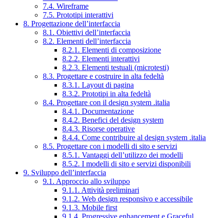
7.4. Wireframe
7.5. Prototipi interattivi
8. Progettazione dell’interfaccia
8.1. Obiettivi dell’interfaccia
8.2. Elementi dell’interfaccia
8.2.1. Elementi di composizione
8.2.2. Elementi interattivi
8.2.3. Elementi testuali (microtesti)
8.3. Progettare e costruire in alta fedeltà
8.3.1. Layout di pagina
8.3.2. Prototipi in alta fedeltà
8.4. Progettare con il design system .italia
8.4.1. Documentazione
8.4.2. Benefici del design system
8.4.3. Risorse operative
8.4.4. Come contribuire al design system .italia
8.5. Progettare con i modelli di sito e servizi
8.5.1. Vantaggi dell’utilizzo dei modelli
8.5.2. I modelli di sito e servizi disponibili
9. Sviluppo dell’interfaccia
9.1. Approccio allo sviluppo
9.1.1. Attività preliminari
9.1.2. Web design responsivo e accessibile
9.1.3. Mobile first
9.1.4. Progressive enhancement e Graceful