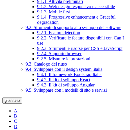
9.1.1. Attività preliminari
9.1.2. Web design responsivo e accessibile
9.1.3. Mobile first
9.1.4. Progressive enhancement e Graceful
degradation
9.2. Strumenti di supporto allo sviluppo del software
9.2.1. Feature detection
9.2.2. Verificare le feature disponibili con Can I
use
9.2.3. Strumenti e risorse per CSS e JavaScript
9.2.4. Supporto browser
9.2.5. Misurare le prestazioni
9.3. Catalogo del riuso
9.4. Sviluppare con il design system .italia
9.4.1. Il framework Bootstrap Italia
9.4.2. Il kit di sviluppo React
9.4.3. Il kit di sviluppo Angular
9.5. Sviluppare con i modelli di sito e servizi
glossario
A
B
C
D