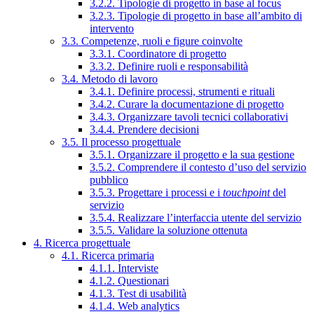
3.2.2. Tipologie di progetto in base al focus
3.2.3. Tipologie di progetto in base all’ambito di
intervento
3.3. Competenze, ruoli e figure coinvolte
3.3.1. Coordinatore di progetto
3.3.2. Definire ruoli e responsabilità
3.4. Metodo di lavoro
3.4.1. Definire processi, strumenti e rituali
3.4.2. Curare la documentazione di progetto
3.4.3. Organizzare tavoli tecnici collaborativi
3.4.4. Prendere decisioni
3.5. Il processo progettuale
3.5.1. Organizzare il progetto e la sua gestione
3.5.2. Comprendere il contesto d’uso del servizio
pubblico
3.5.3. Progettare i processi e i
touchpoint
del
servizio
3.5.4. Realizzare l’interfaccia utente del servizio
3.5.5. Validare la soluzione ottenuta
4. Ricerca progettuale
4.1. Ricerca primaria
4.1.1. Interviste
4.1.2. Questionari
4.1.3. Test di usabilità
4.1.4. Web analytics