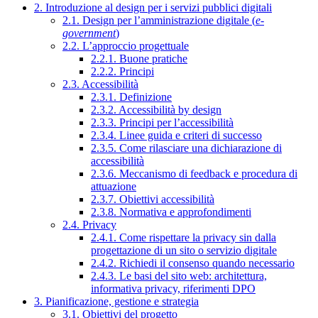
2. Introduzione al design per i servizi pubblici digitali
2.1. Design per l’amministrazione digitale (
e-
government
)
2.2. L’approccio progettuale
2.2.1. Buone pratiche
2.2.2. Principi
2.3. Accessibilità
2.3.1. Definizione
2.3.2. Accessibilità by design
2.3.3. Principi per l’accessibilità
2.3.4. Linee guida e criteri di successo
2.3.5. Come rilasciare una dichiarazione di
accessibilità
2.3.6. Meccanismo di feedback e procedura di
attuazione
2.3.7. Obiettivi accessibilità
2.3.8. Normativa e approfondimenti
2.4. Privacy
2.4.1. Come rispettare la privacy sin dalla
progettazione di un sito o servizio digitale
2.4.2. Richiedi il consenso quando necessario
2.4.3. Le basi del sito web: architettura,
informativa privacy, riferimenti DPO
3. Pianificazione, gestione e strategia
3.1. Obiettivi del progetto