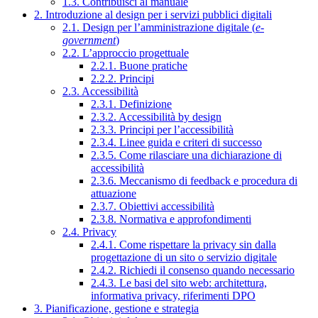
1.3. Contribuisci al manuale
2. Introduzione al design per i servizi pubblici digitali
2.1. Design per l’amministrazione digitale (
e-
government
)
2.2. L’approccio progettuale
2.2.1. Buone pratiche
2.2.2. Principi
2.3. Accessibilità
2.3.1. Definizione
2.3.2. Accessibilità by design
2.3.3. Principi per l’accessibilità
2.3.4. Linee guida e criteri di successo
2.3.5. Come rilasciare una dichiarazione di
accessibilità
2.3.6. Meccanismo di feedback e procedura di
attuazione
2.3.7. Obiettivi accessibilità
2.3.8. Normativa e approfondimenti
2.4. Privacy
2.4.1. Come rispettare la privacy sin dalla
progettazione di un sito o servizio digitale
2.4.2. Richiedi il consenso quando necessario
2.4.3. Le basi del sito web: architettura,
informativa privacy, riferimenti DPO
3. Pianificazione, gestione e strategia