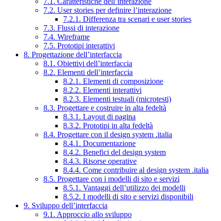
7.1. Caratteristiche dell’interazione
7.2. User stories per definire l’interazione
7.2.1. Differenza tra scenari e user stories
7.3. Flussi di interazione
7.4. Wireframe
7.5. Prototipi interattivi
8. Progettazione dell’interfaccia
8.1. Obiettivi dell’interfaccia
8.2. Elementi dell’interfaccia
8.2.1. Elementi di composizione
8.2.2. Elementi interattivi
8.2.3. Elementi testuali (microtesti)
8.3. Progettare e costruire in alta fedeltà
8.3.1. Layout di pagina
8.3.2. Prototipi in alta fedeltà
8.4. Progettare con il design system .italia
8.4.1. Documentazione
8.4.2. Benefici del design system
8.4.3. Risorse operative
8.4.4. Come contribuire al design system .italia
8.5. Progettare con i modelli di sito e servizi
8.5.1. Vantaggi dell’utilizzo dei modelli
8.5.2. I modelli di sito e servizi disponibili
9. Sviluppo dell’interfaccia
9.1. Approccio allo sviluppo