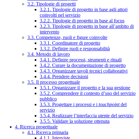
3.2. Tipologie di progetti
3.2.1. Tipologie di progetto in base agli attori
coinvolti nel servizio
3.2.2. Tipologie di progetto in base al focus
3.2.3. Tipologie di progetto in base all’ambito di
intervento
3.3. Competenze, ruoli e figure coinvolte
3.3.1. Coordinatore di progetto
3.3.2. Definire ruoli e responsabilità
3.4. Metodo di lavoro
3.4.1. Definire processi, strumenti e rituali
3.4.2. Curare la documentazione di progetto
3.4.3. Organizzare tavoli tecnici collaborativi
3.4.4. Prendere decisioni
3.5. Il processo progettuale
3.5.1. Organizzare il progetto e la sua gestione
3.5.2. Comprendere il contesto d’uso del servizio
pubblico
3.5.3. Progettare i processi e i
touchpoint
del
servizio
3.5.4. Realizzare l’interfaccia utente del servizio
3.5.5. Validare la soluzione ottenuta
4. Ricerca progettuale
4.1. Ricerca primaria
4.1.1. Interviste