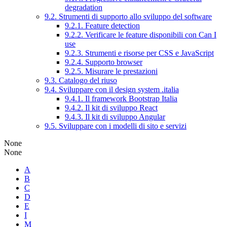
degradation
9.2. Strumenti di supporto allo sviluppo del software
9.2.1. Feature detection
9.2.2. Verificare le feature disponibili con Can I
use
9.2.3. Strumenti e risorse per CSS e JavaScript
9.2.4. Supporto browser
9.2.5. Misurare le prestazioni
9.3. Catalogo del riuso
9.4. Sviluppare con il design system .italia
9.4.1. Il framework Bootstrap Italia
9.4.2. Il kit di sviluppo React
9.4.3. Il kit di sviluppo Angular
9.5. Sviluppare con i modelli di sito e servizi
None
None
A
B
C
D
E
I
M