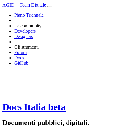
AGID
+
Team Digitale
Piano Triennale
Le community
Developers
Designers
Gli strumenti
Forum
Docs
GitHub
Docs Italia
beta
Documenti pubblici, digitali.