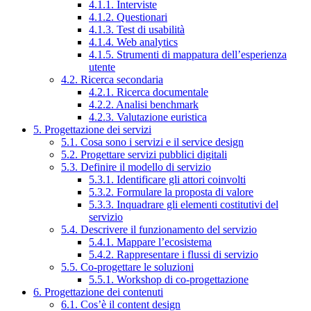
4.1.1. Interviste
4.1.2. Questionari
4.1.3. Test di usabilità
4.1.4. Web analytics
4.1.5. Strumenti di mappatura dell’esperienza
utente
4.2. Ricerca secondaria
4.2.1. Ricerca documentale
4.2.2. Analisi benchmark
4.2.3. Valutazione euristica
5. Progettazione dei servizi
5.1. Cosa sono i servizi e il service design
5.2. Progettare servizi pubblici digitali
5.3. Definire il modello di servizio
5.3.1. Identificare gli attori coinvolti
5.3.2. Formulare la proposta di valore
5.3.3. Inquadrare gli elementi costitutivi del
servizio
5.4. Descrivere il funzionamento del servizio
5.4.1. Mappare l’ecosistema
5.4.2. Rappresentare i flussi di servizio
5.5. Co-progettare le soluzioni
5.5.1. Workshop di co-progettazione
6. Progettazione dei contenuti
6.1. Cos’è il content design