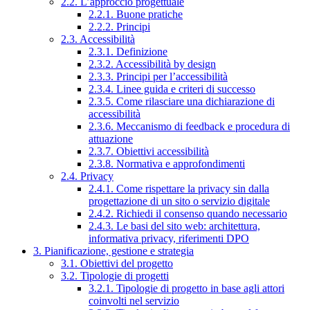
2.2. L’approccio progettuale
2.2.1. Buone pratiche
2.2.2. Principi
2.3. Accessibilità
2.3.1. Definizione
2.3.2. Accessibilità by design
2.3.3. Principi per l’accessibilità
2.3.4. Linee guida e criteri di successo
2.3.5. Come rilasciare una dichiarazione di
accessibilità
2.3.6. Meccanismo di feedback e procedura di
attuazione
2.3.7. Obiettivi accessibilità
2.3.8. Normativa e approfondimenti
2.4. Privacy
2.4.1. Come rispettare la privacy sin dalla
progettazione di un sito o servizio digitale
2.4.2. Richiedi il consenso quando necessario
2.4.3. Le basi del sito web: architettura,
informativa privacy, riferimenti DPO
3. Pianificazione, gestione e strategia
3.1. Obiettivi del progetto
3.2. Tipologie di progetti
3.2.1. Tipologie di progetto in base agli attori
coinvolti nel servizio