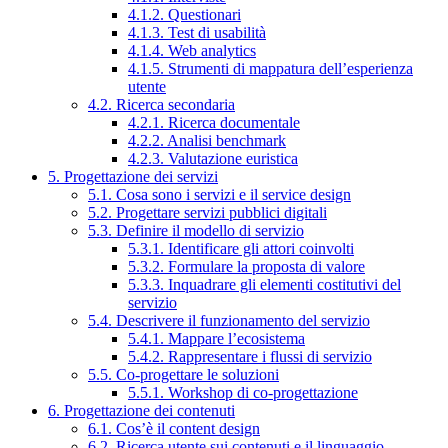
4.1.2. Questionari
4.1.3. Test di usabilità
4.1.4. Web analytics
4.1.5. Strumenti di mappatura dell’esperienza
utente
4.2. Ricerca secondaria
4.2.1. Ricerca documentale
4.2.2. Analisi benchmark
4.2.3. Valutazione euristica
5. Progettazione dei servizi
5.1. Cosa sono i servizi e il service design
5.2. Progettare servizi pubblici digitali
5.3. Definire il modello di servizio
5.3.1. Identificare gli attori coinvolti
5.3.2. Formulare la proposta di valore
5.3.3. Inquadrare gli elementi costitutivi del
servizio
5.4. Descrivere il funzionamento del servizio
5.4.1. Mappare l’ecosistema
5.4.2. Rappresentare i flussi di servizio
5.5. Co-progettare le soluzioni
5.5.1. Workshop di co-progettazione
6. Progettazione dei contenuti
6.1. Cos’è il content design
6.2. Ricerca utente sui contenuti e il linguaggio