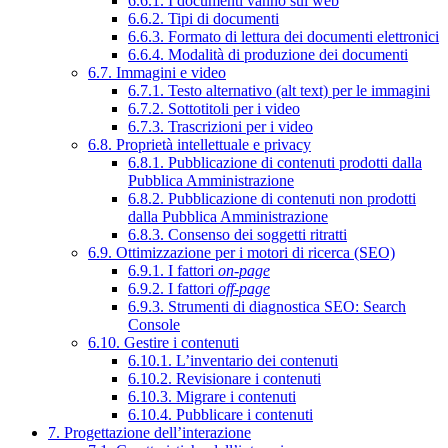
6.6.1. I documenti vanno sul web
6.6.2. Tipi di documenti
6.6.3. Formato di lettura dei documenti elettronici
6.6.4. Modalità di produzione dei documenti
6.7. Immagini e video
6.7.1. Testo alternativo (alt text) per le immagini
6.7.2. Sottotitoli per i video
6.7.3. Trascrizioni per i video
6.8. Proprietà intellettuale e privacy
6.8.1. Pubblicazione di contenuti prodotti dalla
Pubblica Amministrazione
6.8.2. Pubblicazione di contenuti non prodotti
dalla Pubblica Amministrazione
6.8.3. Consenso dei soggetti ritratti
6.9. Ottimizzazione per i motori di ricerca (SEO)
6.9.1. I fattori
on-page
6.9.2. I fattori
off-page
6.9.3. Strumenti di diagnostica SEO: Search
Console
6.10. Gestire i contenuti
6.10.1. L’inventario dei contenuti
6.10.2. Revisionare i contenuti
6.10.3. Migrare i contenuti
6.10.4. Pubblicare i contenuti
7. Progettazione dell’interazione