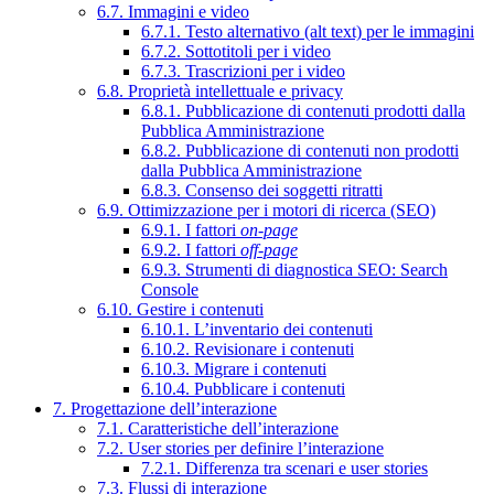
6.7. Immagini e video
6.7.1. Testo alternativo (alt text) per le immagini
6.7.2. Sottotitoli per i video
6.7.3. Trascrizioni per i video
6.8. Proprietà intellettuale e privacy
6.8.1. Pubblicazione di contenuti prodotti dalla
Pubblica Amministrazione
6.8.2. Pubblicazione di contenuti non prodotti
dalla Pubblica Amministrazione
6.8.3. Consenso dei soggetti ritratti
6.9. Ottimizzazione per i motori di ricerca (SEO)
6.9.1. I fattori
on-page
6.9.2. I fattori
off-page
6.9.3. Strumenti di diagnostica SEO: Search
Console
6.10. Gestire i contenuti
6.10.1. L’inventario dei contenuti
6.10.2. Revisionare i contenuti
6.10.3. Migrare i contenuti
6.10.4. Pubblicare i contenuti
7. Progettazione dell’interazione
7.1. Caratteristiche dell’interazione
7.2. User stories per definire l’interazione
7.2.1. Differenza tra scenari e user stories
7.3. Flussi di interazione