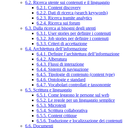
6.2. Ricerca utente sui contenuti e il linguaggio
6.2.1. Content discovery
6.2.2. Dati di ricerca (search keywords)
6.2.3. Ricerca tramite analytics
6.2.4. Ricerca sui forum
6.3. Dalla ricerca ai bisogni degli utenti
6.3.1. User stories per definire i contenuti
6.3.2. Job stories per definire i contenuti
6.3.3. Criteri di accettazione
6.4. Architettura dell’informazione
6.4.1. Definire l’architettura dell’informazione
6.4.2. Alberatura
6.4.3. Flussi di interazione
6.4.4. Sistemi di navigazione
6.4.5. Tipologie di contenuto (content type)
6.4.6. Ontologie e standard
6.4.7. Vocabolari controllati e tassonomie
6.5. Scrittura e linguaggio
6.5.1. Come leggono le persone sul web
6.5.2. Le regole per un linguaggio semplice
6.5.3. Microtesti
6.5.4. Scrittura collaborativa
6.5.5. Content critique
6.5.6. Traduzione e localizzazione dei contenuti
6.6. Documenti