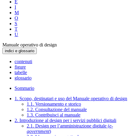
E
I
M
O
S
T
U
Manuale operativo di design
indici e glossario
contenuti
figure
tabelle
glossario
Sommario
1. Scopo, destinatari e uso del Manuale operativo di design
1.1. Versionamento e storico
1.2. Consultazione del manuale
1.3. Contribuisci al manuale
2. Introduzione al design per i servizi pubblici digitali
2.1. Design per l’amministrazione digitale (
e-
government
)