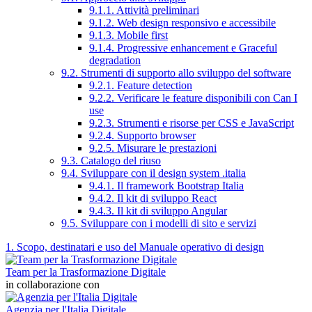
9.1.1. Attività preliminari
9.1.2. Web design responsivo e accessibile
9.1.3. Mobile first
9.1.4. Progressive enhancement e Graceful
degradation
9.2. Strumenti di supporto allo sviluppo del software
9.2.1. Feature detection
9.2.2. Verificare le feature disponibili con Can I
use
9.2.3. Strumenti e risorse per CSS e JavaScript
9.2.4. Supporto browser
9.2.5. Misurare le prestazioni
9.3. Catalogo del riuso
9.4. Sviluppare con il design system .italia
9.4.1. Il framework Bootstrap Italia
9.4.2. Il kit di sviluppo React
9.4.3. Il kit di sviluppo Angular
9.5. Sviluppare con i modelli di sito e servizi
1. Scopo, destinatari e uso del Manuale operativo di design
Team per la Trasformazione Digitale
in collaborazione con
Agenzia per l'Italia Digitale