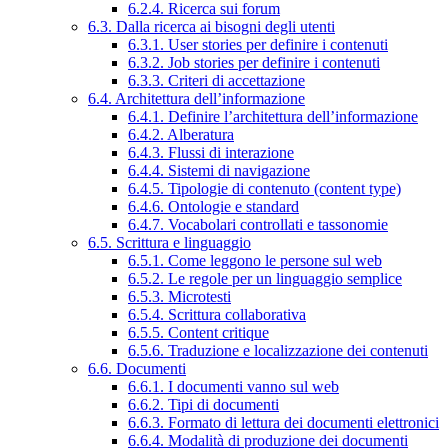
6.2.4. Ricerca sui forum
6.3. Dalla ricerca ai bisogni degli utenti
6.3.1. User stories per definire i contenuti
6.3.2. Job stories per definire i contenuti
6.3.3. Criteri di accettazione
6.4. Architettura dell’informazione
6.4.1. Definire l’architettura dell’informazione
6.4.2. Alberatura
6.4.3. Flussi di interazione
6.4.4. Sistemi di navigazione
6.4.5. Tipologie di contenuto (content type)
6.4.6. Ontologie e standard
6.4.7. Vocabolari controllati e tassonomie
6.5. Scrittura e linguaggio
6.5.1. Come leggono le persone sul web
6.5.2. Le regole per un linguaggio semplice
6.5.3. Microtesti
6.5.4. Scrittura collaborativa
6.5.5. Content critique
6.5.6. Traduzione e localizzazione dei contenuti
6.6. Documenti
6.6.1. I documenti vanno sul web
6.6.2. Tipi di documenti
6.6.3. Formato di lettura dei documenti elettronici
6.6.4. Modalità di produzione dei documenti