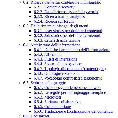
6.2. Ricerca utente sui contenuti e il linguaggio
6.2.1. Content discovery
6.2.2. Dati di ricerca (search keywords)
6.2.3. Ricerca tramite analytics
6.2.4. Ricerca sui forum
6.3. Dalla ricerca ai bisogni degli utenti
6.3.1. User stories per definire i contenuti
6.3.2. Job stories per definire i contenuti
6.3.3. Criteri di accettazione
6.4. Architettura dell’informazione
6.4.1. Definire l’architettura dell’informazione
6.4.2. Alberatura
6.4.3. Flussi di interazione
6.4.4. Sistemi di navigazione
6.4.5. Tipologie di contenuto (content type)
6.4.6. Ontologie e standard
6.4.7. Vocabolari controllati e tassonomie
6.5. Scrittura e linguaggio
6.5.1. Come leggono le persone sul web
6.5.2. Le regole per un linguaggio semplice
6.5.3. Microtesti
6.5.4. Scrittura collaborativa
6.5.5. Content critique
6.5.6. Traduzione e localizzazione dei contenuti
6.6. Documenti