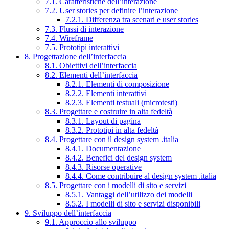
7.1. Caratteristiche dell’interazione
7.2. User stories per definire l’interazione
7.2.1. Differenza tra scenari e user stories
7.3. Flussi di interazione
7.4. Wireframe
7.5. Prototipi interattivi
8. Progettazione dell’interfaccia
8.1. Obiettivi dell’interfaccia
8.2. Elementi dell’interfaccia
8.2.1. Elementi di composizione
8.2.2. Elementi interattivi
8.2.3. Elementi testuali (microtesti)
8.3. Progettare e costruire in alta fedeltà
8.3.1. Layout di pagina
8.3.2. Prototipi in alta fedeltà
8.4. Progettare con il design system .italia
8.4.1. Documentazione
8.4.2. Benefici del design system
8.4.3. Risorse operative
8.4.4. Come contribuire al design system .italia
8.5. Progettare con i modelli di sito e servizi
8.5.1. Vantaggi dell’utilizzo dei modelli
8.5.2. I modelli di sito e servizi disponibili
9. Sviluppo dell’interfaccia
9.1. Approccio allo sviluppo