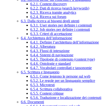
6.2.1. Content discovery
6.2.2. Dati di ricerca (search keywords)
6.2.3. Ricerca tramite analytics
6.2.4. Ricerca sui forum
6.3. Dalla ricerca ai bisogni degli utenti
6.3.1. User stories per definire i contenuti
6.3.2. Job stories per definire i contenuti
6.3.3. Criteri di accettazione
6.4. Architettura dell’informazione
6.4.1. Definire l’architettura dell’informazione
6.4.2. Alberatura
6.4.3. Flussi di interazione
6.4.4. Sistemi di navigazione
6.4.5. Tipologie di contenuto (content type)
6.4.6. Ontologie e standard
6.4.7. Vocabolari controllati e tassonomie
6.5. Scrittura e linguaggio
6.5.1. Come leggono le persone sul web
6.5.2. Le regole per un linguaggio semplice
6.5.3. Microtesti
6.5.4. Scrittura collaborativa
6.5.5. Content critique
6.5.6. Traduzione e localizzazione dei contenuti
6.6. Documenti