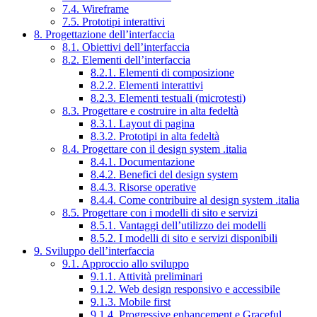
7.4. Wireframe
7.5. Prototipi interattivi
8. Progettazione dell’interfaccia
8.1. Obiettivi dell’interfaccia
8.2. Elementi dell’interfaccia
8.2.1. Elementi di composizione
8.2.2. Elementi interattivi
8.2.3. Elementi testuali (microtesti)
8.3. Progettare e costruire in alta fedeltà
8.3.1. Layout di pagina
8.3.2. Prototipi in alta fedeltà
8.4. Progettare con il design system .italia
8.4.1. Documentazione
8.4.2. Benefici del design system
8.4.3. Risorse operative
8.4.4. Come contribuire al design system .italia
8.5. Progettare con i modelli di sito e servizi
8.5.1. Vantaggi dell’utilizzo dei modelli
8.5.2. I modelli di sito e servizi disponibili
9. Sviluppo dell’interfaccia
9.1. Approccio allo sviluppo
9.1.1. Attività preliminari
9.1.2. Web design responsivo e accessibile
9.1.3. Mobile first
9.1.4. Progressive enhancement e Graceful