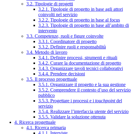
3.2. Tipologie di progetti
3.2.1. Tipologie di progetto in base agli attori
coinvolti nel servizio
3.2.2. Tipologie di progetto in base al focus
3.2.3. Tipologie di progetto in base all’ambito di
intervento
3.3. Competenze, ruoli e figure coinvolte
3.3.1. Coordinatore di progetto
3.3.2. Definire ruoli e responsabilità
3.4. Metodo di lavoro
3.4.1. Definire processi, strumenti e rituali
3.4.2. Curare la documentazione di progetto
3.4.3. Organizzare tavoli tecnici collaborativi
3.4.4. Prendere decisioni
3.5. Il processo progettuale
3.5.1. Organizzare il progetto e la sua gestione
3.5.2. Comprendere il contesto d’uso del servizio
pubblico
3.5.3. Progettare i processi e i
touchpoint
del
servizio
3.5.4. Realizzare l’interfaccia utente del servizio
3.5.5. Validare la soluzione ottenuta
4. Ricerca progettuale
4.1. Ricerca primaria
4.1.1. Interviste