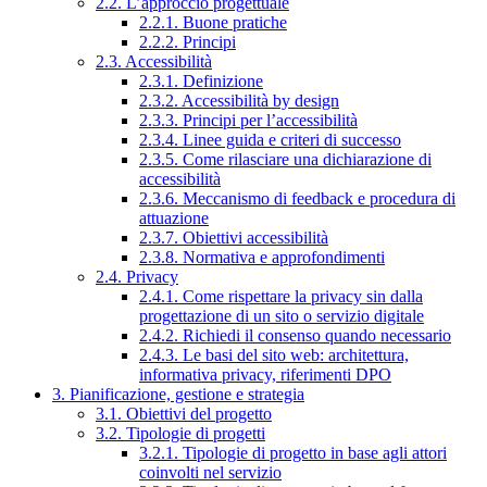
2.2. L’approccio progettuale
2.2.1. Buone pratiche
2.2.2. Principi
2.3. Accessibilità
2.3.1. Definizione
2.3.2. Accessibilità by design
2.3.3. Principi per l’accessibilità
2.3.4. Linee guida e criteri di successo
2.3.5. Come rilasciare una dichiarazione di
accessibilità
2.3.6. Meccanismo di feedback e procedura di
attuazione
2.3.7. Obiettivi accessibilità
2.3.8. Normativa e approfondimenti
2.4. Privacy
2.4.1. Come rispettare la privacy sin dalla
progettazione di un sito o servizio digitale
2.4.2. Richiedi il consenso quando necessario
2.4.3. Le basi del sito web: architettura,
informativa privacy, riferimenti DPO
3. Pianificazione, gestione e strategia
3.1. Obiettivi del progetto
3.2. Tipologie di progetti
3.2.1. Tipologie di progetto in base agli attori
coinvolti nel servizio