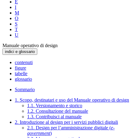
E
I
M
O
S
T
U
Manuale operativo di design
indici e glossario
contenuti
figure
tabelle
glossario
Sommario
1. Scopo, destinatari e uso del Manuale operativo di design
1.1. Versionamento e storico
1.2. Consultazione del manuale
1.3. Contribuisci al manuale
2. Introduzione al design per i servizi pubblici digitali
2.1. Design per l’amministrazione digitale (
e-
government
)