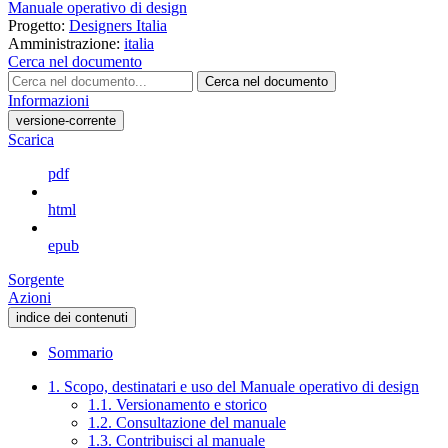
Manuale operativo di design
Progetto:
Designers Italia
Amministrazione:
italia
Cerca nel documento
Cerca nel documento
Informazioni
versione-corrente
Scarica
pdf
html
epub
Sorgente
Azioni
indice dei contenuti
Sommario
1. Scopo, destinatari e uso del Manuale operativo di design
1.1. Versionamento e storico
1.2. Consultazione del manuale
1.3. Contribuisci al manuale