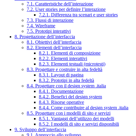
7.1. Caratteristiche dell’interazione
7.2. User stories per definire l’interazione
7.2.1. Differenza tra scenari e user stories
7.3. Flussi di interazione
7.4. Wireframe
7.5. Prototipi interattivi
8. Progettazione dell’interfaccia
8.1. Obiettivi dell’interfaccia
8.2. Elementi dell’interfaccia
8.2.1. Elementi di composizione
8.2.2. Elementi interattivi
8.2.3. Elementi testuali (microtesti)
8.3. Progettare e costruire in alta fedeltà
8.3.1. Layout di pagina
8.3.2. Prototipi in alta fedeltà
8.4. Progettare con il design system .italia
8.4.1. Documentazione
8.4.2. Benefici del design system
8.4.3. Risorse operative
8.4.4. Come contribuire al design system .italia
8.5. Progettare con i modelli di sito e servizi
8.5.1. Vantaggi dell’utilizzo dei modelli
8.5.2. I modelli di sito e servizi disponibili
9. Sviluppo dell’interfaccia
9.1. Approccio allo sviluppo