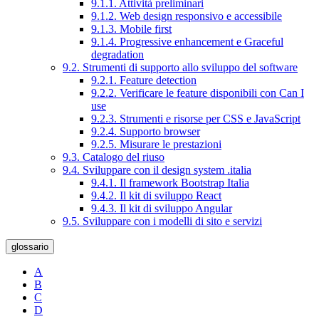
9.1.1. Attività preliminari
9.1.2. Web design responsivo e accessibile
9.1.3. Mobile first
9.1.4. Progressive enhancement e Graceful
degradation
9.2. Strumenti di supporto allo sviluppo del software
9.2.1. Feature detection
9.2.2. Verificare le feature disponibili con Can I
use
9.2.3. Strumenti e risorse per CSS e JavaScript
9.2.4. Supporto browser
9.2.5. Misurare le prestazioni
9.3. Catalogo del riuso
9.4. Sviluppare con il design system .italia
9.4.1. Il framework Bootstrap Italia
9.4.2. Il kit di sviluppo React
9.4.3. Il kit di sviluppo Angular
9.5. Sviluppare con i modelli di sito e servizi
glossario
A
B
C
D