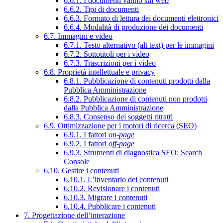
6.6.1. I documenti vanno sul web
6.6.2. Tipi di documenti
6.6.3. Formato di lettura dei documenti elettronici
6.6.4. Modalità di produzione dei documenti
6.7. Immagini e video
6.7.1. Testo alternativo (alt text) per le immagini
6.7.2. Sottotitoli per i video
6.7.3. Trascrizioni per i video
6.8. Proprietà intellettuale e privacy
6.8.1. Pubblicazione di contenuti prodotti dalla
Pubblica Amministrazione
6.8.2. Pubblicazione di contenuti non prodotti
dalla Pubblica Amministrazione
6.8.3. Consenso dei soggetti ritratti
6.9. Ottimizzazione per i motori di ricerca (SEO)
6.9.1. I fattori
on-page
6.9.2. I fattori
off-page
6.9.3. Strumenti di diagnostica SEO: Search
Console
6.10. Gestire i contenuti
6.10.1. L’inventario dei contenuti
6.10.2. Revisionare i contenuti
6.10.3. Migrare i contenuti
6.10.4. Pubblicare i contenuti
7. Progettazione dell’interazione