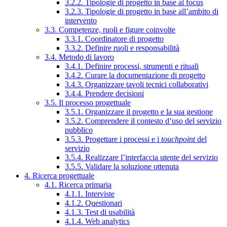
3.2.2. Tipologie di progetto in base al focus
3.2.3. Tipologie di progetto in base all’ambito di
intervento
3.3. Competenze, ruoli e figure coinvolte
3.3.1. Coordinatore di progetto
3.3.2. Definire ruoli e responsabilità
3.4. Metodo di lavoro
3.4.1. Definire processi, strumenti e rituali
3.4.2. Curare la documentazione di progetto
3.4.3. Organizzare tavoli tecnici collaborativi
3.4.4. Prendere decisioni
3.5. Il processo progettuale
3.5.1. Organizzare il progetto e la sua gestione
3.5.2. Comprendere il contesto d’uso del servizio
pubblico
3.5.3. Progettare i processi e i
touchpoint
del
servizio
3.5.4. Realizzare l’interfaccia utente del servizio
3.5.5. Validare la soluzione ottenuta
4. Ricerca progettuale
4.1. Ricerca primaria
4.1.1. Interviste
4.1.2. Questionari
4.1.3. Test di usabilità
4.1.4. Web analytics