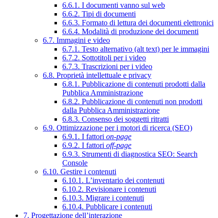
6.6.1. I documenti vanno sul web
6.6.2. Tipi di documenti
6.6.3. Formato di lettura dei documenti elettronici
6.6.4. Modalità di produzione dei documenti
6.7. Immagini e video
6.7.1. Testo alternativo (alt text) per le immagini
6.7.2. Sottotitoli per i video
6.7.3. Trascrizioni per i video
6.8. Proprietà intellettuale e privacy
6.8.1. Pubblicazione di contenuti prodotti dalla
Pubblica Amministrazione
6.8.2. Pubblicazione di contenuti non prodotti
dalla Pubblica Amministrazione
6.8.3. Consenso dei soggetti ritratti
6.9. Ottimizzazione per i motori di ricerca (SEO)
6.9.1. I fattori
on-page
6.9.2. I fattori
off-page
6.9.3. Strumenti di diagnostica SEO: Search
Console
6.10. Gestire i contenuti
6.10.1. L’inventario dei contenuti
6.10.2. Revisionare i contenuti
6.10.3. Migrare i contenuti
6.10.4. Pubblicare i contenuti
7. Progettazione dell’interazione