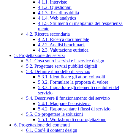
4.1.1. Interviste
4.1.2. Questionari
4.1.3. Test di usabilità
4.1.4. Web analytics
4.1.5. Strumenti di mappatura dell’esperienza
utente
4.2. Ricerca secondaria
4.2.1. Ricerca documentale
4.2.2. Analisi benchmark
4.2.3. Valutazione euristica
5. Progettazione dei servizi
5.1. Cosa sono i servizi e il service design
5.2. Progettare servizi pubblici digitali
5.3. Definire il modello di servizio
5.3.1. Identificare gli attori coinvolti
5.3.2. Formulare la proposta di valore
5.3.3. Inquadrare gli elementi costitutivi del
servizio
5.4. Descrivere il funzionamento del servizio
5.4.1. Mappare l’ecosistema
5.4.2. Rappresentare i flussi di servizio
5.5. Co-progettare le soluzioni
5.5.1. Workshop di co-progettazione
6. Progettazione dei contenuti
6.1. Cos’è il content design