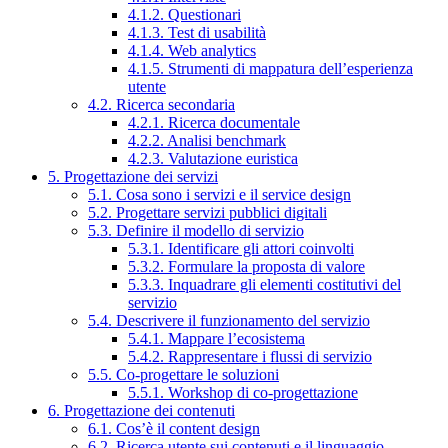
4.1.2. Questionari
4.1.3. Test di usabilità
4.1.4. Web analytics
4.1.5. Strumenti di mappatura dell’esperienza
utente
4.2. Ricerca secondaria
4.2.1. Ricerca documentale
4.2.2. Analisi benchmark
4.2.3. Valutazione euristica
5. Progettazione dei servizi
5.1. Cosa sono i servizi e il service design
5.2. Progettare servizi pubblici digitali
5.3. Definire il modello di servizio
5.3.1. Identificare gli attori coinvolti
5.3.2. Formulare la proposta di valore
5.3.3. Inquadrare gli elementi costitutivi del
servizio
5.4. Descrivere il funzionamento del servizio
5.4.1. Mappare l’ecosistema
5.4.2. Rappresentare i flussi di servizio
5.5. Co-progettare le soluzioni
5.5.1. Workshop di co-progettazione
6. Progettazione dei contenuti
6.1. Cos’è il content design
6.2. Ricerca utente sui contenuti e il linguaggio