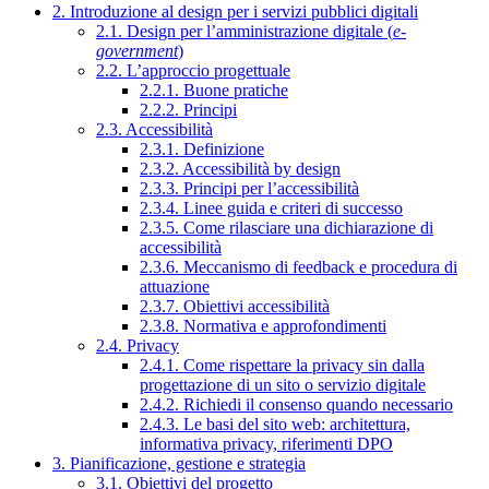
2. Introduzione al design per i servizi pubblici digitali
2.1. Design per l’amministrazione digitale (
e-
government
)
2.2. L’approccio progettuale
2.2.1. Buone pratiche
2.2.2. Principi
2.3. Accessibilità
2.3.1. Definizione
2.3.2. Accessibilità by design
2.3.3. Principi per l’accessibilità
2.3.4. Linee guida e criteri di successo
2.3.5. Come rilasciare una dichiarazione di
accessibilità
2.3.6. Meccanismo di feedback e procedura di
attuazione
2.3.7. Obiettivi accessibilità
2.3.8. Normativa e approfondimenti
2.4. Privacy
2.4.1. Come rispettare la privacy sin dalla
progettazione di un sito o servizio digitale
2.4.2. Richiedi il consenso quando necessario
2.4.3. Le basi del sito web: architettura,
informativa privacy, riferimenti DPO
3. Pianificazione, gestione e strategia
3.1. Obiettivi del progetto