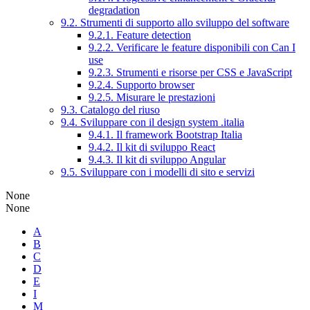
degradation
9.2. Strumenti di supporto allo sviluppo del software
9.2.1. Feature detection
9.2.2. Verificare le feature disponibili con Can I
use
9.2.3. Strumenti e risorse per CSS e JavaScript
9.2.4. Supporto browser
9.2.5. Misurare le prestazioni
9.3. Catalogo del riuso
9.4. Sviluppare con il design system .italia
9.4.1. Il framework Bootstrap Italia
9.4.2. Il kit di sviluppo React
9.4.3. Il kit di sviluppo Angular
9.5. Sviluppare con i modelli di sito e servizi
None
None
A
B
C
D
E
I
M