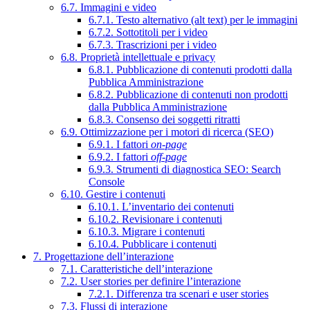
6.7. Immagini e video
6.7.1. Testo alternativo (alt text) per le immagini
6.7.2. Sottotitoli per i video
6.7.3. Trascrizioni per i video
6.8. Proprietà intellettuale e privacy
6.8.1. Pubblicazione di contenuti prodotti dalla
Pubblica Amministrazione
6.8.2. Pubblicazione di contenuti non prodotti
dalla Pubblica Amministrazione
6.8.3. Consenso dei soggetti ritratti
6.9. Ottimizzazione per i motori di ricerca (SEO)
6.9.1. I fattori
on-page
6.9.2. I fattori
off-page
6.9.3. Strumenti di diagnostica SEO: Search
Console
6.10. Gestire i contenuti
6.10.1. L’inventario dei contenuti
6.10.2. Revisionare i contenuti
6.10.3. Migrare i contenuti
6.10.4. Pubblicare i contenuti
7. Progettazione dell’interazione
7.1. Caratteristiche dell’interazione
7.2. User stories per definire l’interazione
7.2.1. Differenza tra scenari e user stories
7.3. Flussi di interazione