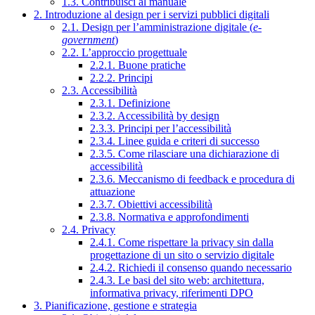
1.3. Contribuisci al manuale
2. Introduzione al design per i servizi pubblici digitali
2.1. Design per l’amministrazione digitale (
e-
government
)
2.2. L’approccio progettuale
2.2.1. Buone pratiche
2.2.2. Principi
2.3. Accessibilità
2.3.1. Definizione
2.3.2. Accessibilità by design
2.3.3. Principi per l’accessibilità
2.3.4. Linee guida e criteri di successo
2.3.5. Come rilasciare una dichiarazione di
accessibilità
2.3.6. Meccanismo di feedback e procedura di
attuazione
2.3.7. Obiettivi accessibilità
2.3.8. Normativa e approfondimenti
2.4. Privacy
2.4.1. Come rispettare la privacy sin dalla
progettazione di un sito o servizio digitale
2.4.2. Richiedi il consenso quando necessario
2.4.3. Le basi del sito web: architettura,
informativa privacy, riferimenti DPO
3. Pianificazione, gestione e strategia