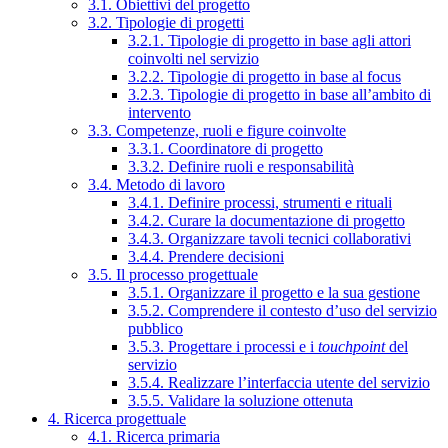
3.1. Obiettivi del progetto
3.2. Tipologie di progetti
3.2.1. Tipologie di progetto in base agli attori
coinvolti nel servizio
3.2.2. Tipologie di progetto in base al focus
3.2.3. Tipologie di progetto in base all’ambito di
intervento
3.3. Competenze, ruoli e figure coinvolte
3.3.1. Coordinatore di progetto
3.3.2. Definire ruoli e responsabilità
3.4. Metodo di lavoro
3.4.1. Definire processi, strumenti e rituali
3.4.2. Curare la documentazione di progetto
3.4.3. Organizzare tavoli tecnici collaborativi
3.4.4. Prendere decisioni
3.5. Il processo progettuale
3.5.1. Organizzare il progetto e la sua gestione
3.5.2. Comprendere il contesto d’uso del servizio
pubblico
3.5.3. Progettare i processi e i
touchpoint
del
servizio
3.5.4. Realizzare l’interfaccia utente del servizio
3.5.5. Validare la soluzione ottenuta
4. Ricerca progettuale
4.1. Ricerca primaria