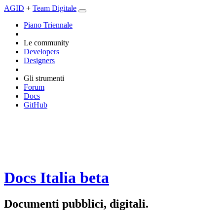
AGID
+
Team Digitale
Piano Triennale
Le community
Developers
Designers
Gli strumenti
Forum
Docs
GitHub
Docs Italia
beta
Documenti pubblici, digitali.