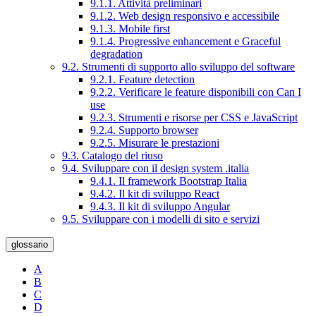
9.1.1. Attività preliminari
9.1.2. Web design responsivo e accessibile
9.1.3. Mobile first
9.1.4. Progressive enhancement e Graceful
degradation
9.2. Strumenti di supporto allo sviluppo del software
9.2.1. Feature detection
9.2.2. Verificare le feature disponibili con Can I
use
9.2.3. Strumenti e risorse per CSS e JavaScript
9.2.4. Supporto browser
9.2.5. Misurare le prestazioni
9.3. Catalogo del riuso
9.4. Sviluppare con il design system .italia
9.4.1. Il framework Bootstrap Italia
9.4.2. Il kit di sviluppo React
9.4.3. Il kit di sviluppo Angular
9.5. Sviluppare con i modelli di sito e servizi
glossario
A
B
C
D