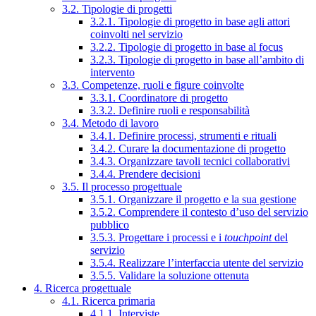
3.2. Tipologie di progetti
3.2.1. Tipologie di progetto in base agli attori
coinvolti nel servizio
3.2.2. Tipologie di progetto in base al focus
3.2.3. Tipologie di progetto in base all’ambito di
intervento
3.3. Competenze, ruoli e figure coinvolte
3.3.1. Coordinatore di progetto
3.3.2. Definire ruoli e responsabilità
3.4. Metodo di lavoro
3.4.1. Definire processi, strumenti e rituali
3.4.2. Curare la documentazione di progetto
3.4.3. Organizzare tavoli tecnici collaborativi
3.4.4. Prendere decisioni
3.5. Il processo progettuale
3.5.1. Organizzare il progetto e la sua gestione
3.5.2. Comprendere il contesto d’uso del servizio
pubblico
3.5.3. Progettare i processi e i
touchpoint
del
servizio
3.5.4. Realizzare l’interfaccia utente del servizio
3.5.5. Validare la soluzione ottenuta
4. Ricerca progettuale
4.1. Ricerca primaria
4.1.1. Interviste