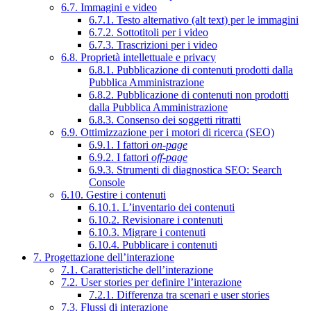
6.7. Immagini e video
6.7.1. Testo alternativo (alt text) per le immagini
6.7.2. Sottotitoli per i video
6.7.3. Trascrizioni per i video
6.8. Proprietà intellettuale e privacy
6.8.1. Pubblicazione di contenuti prodotti dalla
Pubblica Amministrazione
6.8.2. Pubblicazione di contenuti non prodotti
dalla Pubblica Amministrazione
6.8.3. Consenso dei soggetti ritratti
6.9. Ottimizzazione per i motori di ricerca (SEO)
6.9.1. I fattori
on-page
6.9.2. I fattori
off-page
6.9.3. Strumenti di diagnostica SEO: Search
Console
6.10. Gestire i contenuti
6.10.1. L’inventario dei contenuti
6.10.2. Revisionare i contenuti
6.10.3. Migrare i contenuti
6.10.4. Pubblicare i contenuti
7. Progettazione dell’interazione
7.1. Caratteristiche dell’interazione
7.2. User stories per definire l’interazione
7.2.1. Differenza tra scenari e user stories
7.3. Flussi di interazione