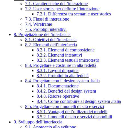
7.1. Caratteristiche dell’interazione
7.2. User stories per definire l’interazione
7.2.1. Differenza tra scenari e user stories
7.3. Flussi di interazione
7.4. Wireframe
7.5. Prototipi interattivi
8. Progettazione dell’interfaccia
8.1. Obiettivi dell’interfaccia
8.2. Elementi dell’interfaccia
8.2.1. Elementi di composizione
8.2.2. Elementi interattivi
8.2.3. Elementi testuali (microtesti)
8.3. Progettare e costruire in alta fedeltà
8.3.1. Layout di pagina
8.3.2. Prototipi in alta fedeltà
8.4. Progettare con il design system .italia
8.4.1. Documentazione
8.4.2. Benefici del design system
8.4.3. Risorse operative
8.4.4. Come contribuire al design system .italia
8.5. Progettare con i modelli di sito e servizi
8.5.1. Vantaggi dell’utilizzo dei modelli
8.5.2. I modelli di sito e servizi disponibili
9. Sviluppo dell’interfaccia
9.1. Approccio allo sviluppo