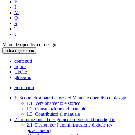
E
I
M
O
S
T
U
Manuale operativo di design
indici e glossario
contenuti
figure
tabelle
glossario
Sommario
1. Scopo, destinatari e uso del Manuale operativo di design
1.1. Versionamento e storico
1.2. Consultazione del manuale
1.3. Contribuisci al manuale
2. Introduzione al design per i servizi pubblici digitali
2.1. Design per l’amministrazione digitale (
e-
government
)