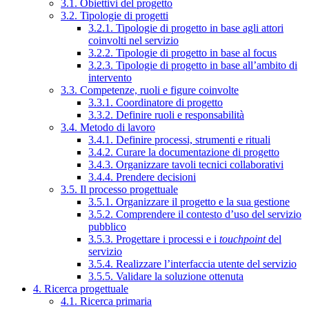
3.1. Obiettivi del progetto
3.2. Tipologie di progetti
3.2.1. Tipologie di progetto in base agli attori
coinvolti nel servizio
3.2.2. Tipologie di progetto in base al focus
3.2.3. Tipologie di progetto in base all’ambito di
intervento
3.3. Competenze, ruoli e figure coinvolte
3.3.1. Coordinatore di progetto
3.3.2. Definire ruoli e responsabilità
3.4. Metodo di lavoro
3.4.1. Definire processi, strumenti e rituali
3.4.2. Curare la documentazione di progetto
3.4.3. Organizzare tavoli tecnici collaborativi
3.4.4. Prendere decisioni
3.5. Il processo progettuale
3.5.1. Organizzare il progetto e la sua gestione
3.5.2. Comprendere il contesto d’uso del servizio
pubblico
3.5.3. Progettare i processi e i
touchpoint
del
servizio
3.5.4. Realizzare l’interfaccia utente del servizio
3.5.5. Validare la soluzione ottenuta
4. Ricerca progettuale
4.1. Ricerca primaria