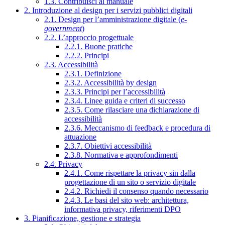
1.3. Contribuisci al manuale
2. Introduzione al design per i servizi pubblici digitali
2.1. Design per l’amministrazione digitale (
e-
government
)
2.2. L’approccio progettuale
2.2.1. Buone pratiche
2.2.2. Principi
2.3. Accessibilità
2.3.1. Definizione
2.3.2. Accessibilità by design
2.3.3. Principi per l’accessibilità
2.3.4. Linee guida e criteri di successo
2.3.5. Come rilasciare una dichiarazione di
accessibilità
2.3.6. Meccanismo di feedback e procedura di
attuazione
2.3.7. Obiettivi accessibilità
2.3.8. Normativa e approfondimenti
2.4. Privacy
2.4.1. Come rispettare la privacy sin dalla
progettazione di un sito o servizio digitale
2.4.2. Richiedi il consenso quando necessario
2.4.3. Le basi del sito web: architettura,
informativa privacy, riferimenti DPO
3. Pianificazione, gestione e strategia