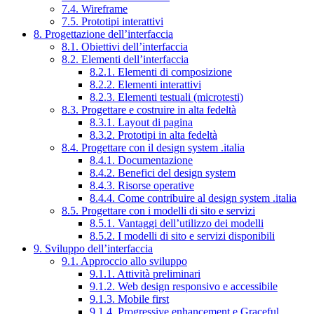
7.4. Wireframe
7.5. Prototipi interattivi
8. Progettazione dell’interfaccia
8.1. Obiettivi dell’interfaccia
8.2. Elementi dell’interfaccia
8.2.1. Elementi di composizione
8.2.2. Elementi interattivi
8.2.3. Elementi testuali (microtesti)
8.3. Progettare e costruire in alta fedeltà
8.3.1. Layout di pagina
8.3.2. Prototipi in alta fedeltà
8.4. Progettare con il design system .italia
8.4.1. Documentazione
8.4.2. Benefici del design system
8.4.3. Risorse operative
8.4.4. Come contribuire al design system .italia
8.5. Progettare con i modelli di sito e servizi
8.5.1. Vantaggi dell’utilizzo dei modelli
8.5.2. I modelli di sito e servizi disponibili
9. Sviluppo dell’interfaccia
9.1. Approccio allo sviluppo
9.1.1. Attività preliminari
9.1.2. Web design responsivo e accessibile
9.1.3. Mobile first
9.1.4. Progressive enhancement e Graceful