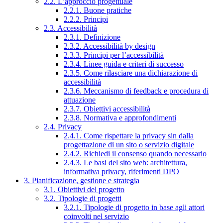
2.2. L’approccio progettuale
2.2.1. Buone pratiche
2.2.2. Principi
2.3. Accessibilità
2.3.1. Definizione
2.3.2. Accessibilità by design
2.3.3. Principi per l’accessibilità
2.3.4. Linee guida e criteri di successo
2.3.5. Come rilasciare una dichiarazione di
accessibilità
2.3.6. Meccanismo di feedback e procedura di
attuazione
2.3.7. Obiettivi accessibilità
2.3.8. Normativa e approfondimenti
2.4. Privacy
2.4.1. Come rispettare la privacy sin dalla
progettazione di un sito o servizio digitale
2.4.2. Richiedi il consenso quando necessario
2.4.3. Le basi del sito web: architettura,
informativa privacy, riferimenti DPO
3. Pianificazione, gestione e strategia
3.1. Obiettivi del progetto
3.2. Tipologie di progetti
3.2.1. Tipologie di progetto in base agli attori
coinvolti nel servizio