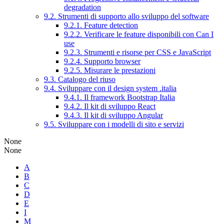
degradation
9.2. Strumenti di supporto allo sviluppo del software
9.2.1. Feature detection
9.2.2. Verificare le feature disponibili con Can I
use
9.2.3. Strumenti e risorse per CSS e JavaScript
9.2.4. Supporto browser
9.2.5. Misurare le prestazioni
9.3. Catalogo del riuso
9.4. Sviluppare con il design system .italia
9.4.1. Il framework Bootstrap Italia
9.4.2. Il kit di sviluppo React
9.4.3. Il kit di sviluppo Angular
9.5. Sviluppare con i modelli di sito e servizi
None
None
A
B
C
D
E
I
M