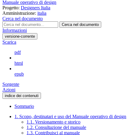
Manuale operativo di design
Progetto:
Designers Italia
Amministrazione:
italia
Cerca nel documento
Cerca nel documento
Informazioni
versione-corrente
Scarica
pdf
html
epub
Sorgente
Azioni
indice dei contenuti
Sommario
1. Scopo, destinatari e uso del Manuale operativo di design
1.1. Versionamento e storico
1.2. Consultazione del manuale
1.3. Contribuisci al manuale