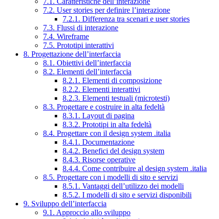
7.1. Caratteristiche dell’interazione
7.2. User stories per definire l’interazione
7.2.1. Differenza tra scenari e user stories
7.3. Flussi di interazione
7.4. Wireframe
7.5. Prototipi interattivi
8. Progettazione dell’interfaccia
8.1. Obiettivi dell’interfaccia
8.2. Elementi dell’interfaccia
8.2.1. Elementi di composizione
8.2.2. Elementi interattivi
8.2.3. Elementi testuali (microtesti)
8.3. Progettare e costruire in alta fedeltà
8.3.1. Layout di pagina
8.3.2. Prototipi in alta fedeltà
8.4. Progettare con il design system .italia
8.4.1. Documentazione
8.4.2. Benefici del design system
8.4.3. Risorse operative
8.4.4. Come contribuire al design system .italia
8.5. Progettare con i modelli di sito e servizi
8.5.1. Vantaggi dell’utilizzo dei modelli
8.5.2. I modelli di sito e servizi disponibili
9. Sviluppo dell’interfaccia
9.1. Approccio allo sviluppo