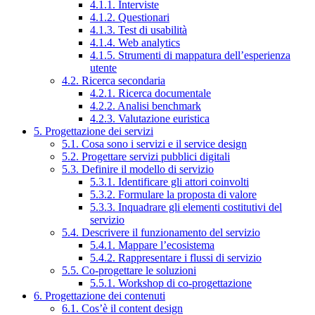
4.1.1. Interviste
4.1.2. Questionari
4.1.3. Test di usabilità
4.1.4. Web analytics
4.1.5. Strumenti di mappatura dell’esperienza
utente
4.2. Ricerca secondaria
4.2.1. Ricerca documentale
4.2.2. Analisi benchmark
4.2.3. Valutazione euristica
5. Progettazione dei servizi
5.1. Cosa sono i servizi e il service design
5.2. Progettare servizi pubblici digitali
5.3. Definire il modello di servizio
5.3.1. Identificare gli attori coinvolti
5.3.2. Formulare la proposta di valore
5.3.3. Inquadrare gli elementi costitutivi del
servizio
5.4. Descrivere il funzionamento del servizio
5.4.1. Mappare l’ecosistema
5.4.2. Rappresentare i flussi di servizio
5.5. Co-progettare le soluzioni
5.5.1. Workshop di co-progettazione
6. Progettazione dei contenuti
6.1. Cos’è il content design