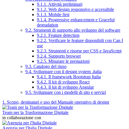
9.1.1. Attività preliminari
9.1.2. Web design responsivo e accessibile
9.1.3. Mobile first
9.1.4. Progressive enhancement e Graceful
degradation
9.2. Strumenti di supporto allo sviluppo del software
9.2.1. Feature detection
9.2.2. Verificare le feature disponibili con Can I
use
9.2.3. Strumenti e risorse per CSS e JavaScript
9.2.4. Supporto browser
9.2.5. Misurare le prestazioni
9.3. Catalogo del riuso
9.4. Sviluppare con il design system .italia
9.4.1. Il framework Bootstrap Italia
9.4.2. Il kit di sviluppo React
9.4.3. Il kit di sviluppo Angular
9.5. Sviluppare con i modelli di sito e servizi
1. Scopo, destinatari e uso del Manuale operativo di design
Team per la Trasformazione Digitale
in collaborazione con
Agenzia per l'Italia Digitale