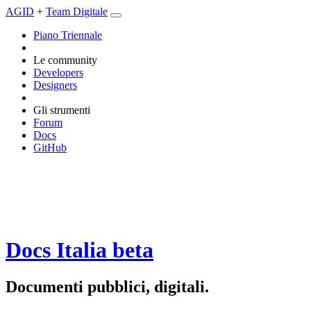
AGID
+
Team Digitale
Piano Triennale
Le community
Developers
Designers
Gli strumenti
Forum
Docs
GitHub
Docs Italia
beta
Documenti pubblici, digitali.