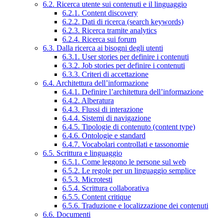
6.2. Ricerca utente sui contenuti e il linguaggio
6.2.1. Content discovery
6.2.2. Dati di ricerca (search keywords)
6.2.3. Ricerca tramite analytics
6.2.4. Ricerca sui forum
6.3. Dalla ricerca ai bisogni degli utenti
6.3.1. User stories per definire i contenuti
6.3.2. Job stories per definire i contenuti
6.3.3. Criteri di accettazione
6.4. Architettura dell’informazione
6.4.1. Definire l’architettura dell’informazione
6.4.2. Alberatura
6.4.3. Flussi di interazione
6.4.4. Sistemi di navigazione
6.4.5. Tipologie di contenuto (content type)
6.4.6. Ontologie e standard
6.4.7. Vocabolari controllati e tassonomie
6.5. Scrittura e linguaggio
6.5.1. Come leggono le persone sul web
6.5.2. Le regole per un linguaggio semplice
6.5.3. Microtesti
6.5.4. Scrittura collaborativa
6.5.5. Content critique
6.5.6. Traduzione e localizzazione dei contenuti
6.6. Documenti