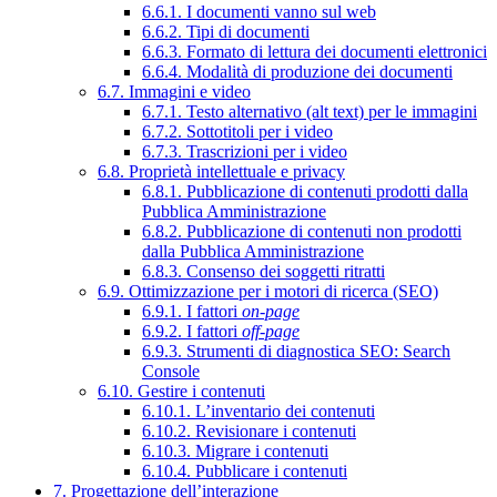
6.6.1. I documenti vanno sul web
6.6.2. Tipi di documenti
6.6.3. Formato di lettura dei documenti elettronici
6.6.4. Modalità di produzione dei documenti
6.7. Immagini e video
6.7.1. Testo alternativo (alt text) per le immagini
6.7.2. Sottotitoli per i video
6.7.3. Trascrizioni per i video
6.8. Proprietà intellettuale e privacy
6.8.1. Pubblicazione di contenuti prodotti dalla
Pubblica Amministrazione
6.8.2. Pubblicazione di contenuti non prodotti
dalla Pubblica Amministrazione
6.8.3. Consenso dei soggetti ritratti
6.9. Ottimizzazione per i motori di ricerca (SEO)
6.9.1. I fattori
on-page
6.9.2. I fattori
off-page
6.9.3. Strumenti di diagnostica SEO: Search
Console
6.10. Gestire i contenuti
6.10.1. L’inventario dei contenuti
6.10.2. Revisionare i contenuti
6.10.3. Migrare i contenuti
6.10.4. Pubblicare i contenuti
7. Progettazione dell’interazione