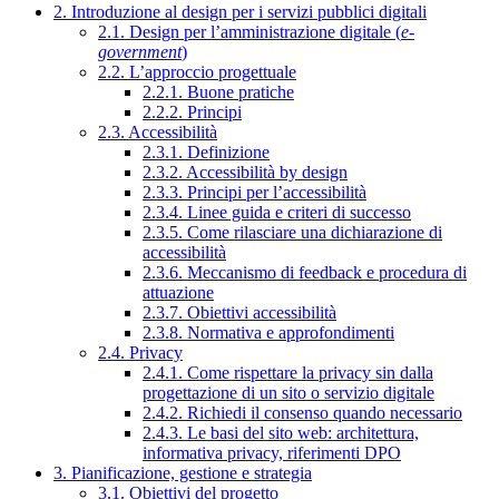
2. Introduzione al design per i servizi pubblici digitali
2.1. Design per l’amministrazione digitale (
e-
government
)
2.2. L’approccio progettuale
2.2.1. Buone pratiche
2.2.2. Principi
2.3. Accessibilità
2.3.1. Definizione
2.3.2. Accessibilità by design
2.3.3. Principi per l’accessibilità
2.3.4. Linee guida e criteri di successo
2.3.5. Come rilasciare una dichiarazione di
accessibilità
2.3.6. Meccanismo di feedback e procedura di
attuazione
2.3.7. Obiettivi accessibilità
2.3.8. Normativa e approfondimenti
2.4. Privacy
2.4.1. Come rispettare la privacy sin dalla
progettazione di un sito o servizio digitale
2.4.2. Richiedi il consenso quando necessario
2.4.3. Le basi del sito web: architettura,
informativa privacy, riferimenti DPO
3. Pianificazione, gestione e strategia
3.1. Obiettivi del progetto