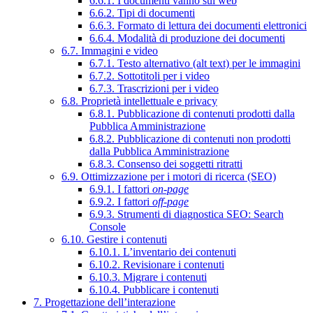
6.6.1. I documenti vanno sul web
6.6.2. Tipi di documenti
6.6.3. Formato di lettura dei documenti elettronici
6.6.4. Modalità di produzione dei documenti
6.7. Immagini e video
6.7.1. Testo alternativo (alt text) per le immagini
6.7.2. Sottotitoli per i video
6.7.3. Trascrizioni per i video
6.8. Proprietà intellettuale e privacy
6.8.1. Pubblicazione di contenuti prodotti dalla
Pubblica Amministrazione
6.8.2. Pubblicazione di contenuti non prodotti
dalla Pubblica Amministrazione
6.8.3. Consenso dei soggetti ritratti
6.9. Ottimizzazione per i motori di ricerca (SEO)
6.9.1. I fattori
on-page
6.9.2. I fattori
off-page
6.9.3. Strumenti di diagnostica SEO: Search
Console
6.10. Gestire i contenuti
6.10.1. L’inventario dei contenuti
6.10.2. Revisionare i contenuti
6.10.3. Migrare i contenuti
6.10.4. Pubblicare i contenuti
7. Progettazione dell’interazione