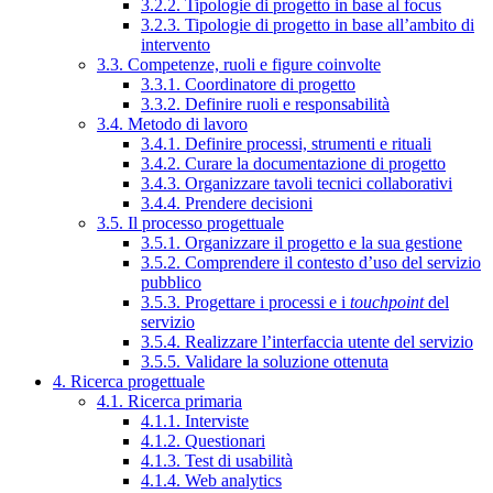
3.2.2. Tipologie di progetto in base al focus
3.2.3. Tipologie di progetto in base all’ambito di
intervento
3.3. Competenze, ruoli e figure coinvolte
3.3.1. Coordinatore di progetto
3.3.2. Definire ruoli e responsabilità
3.4. Metodo di lavoro
3.4.1. Definire processi, strumenti e rituali
3.4.2. Curare la documentazione di progetto
3.4.3. Organizzare tavoli tecnici collaborativi
3.4.4. Prendere decisioni
3.5. Il processo progettuale
3.5.1. Organizzare il progetto e la sua gestione
3.5.2. Comprendere il contesto d’uso del servizio
pubblico
3.5.3. Progettare i processi e i
touchpoint
del
servizio
3.5.4. Realizzare l’interfaccia utente del servizio
3.5.5. Validare la soluzione ottenuta
4. Ricerca progettuale
4.1. Ricerca primaria
4.1.1. Interviste
4.1.2. Questionari
4.1.3. Test di usabilità
4.1.4. Web analytics