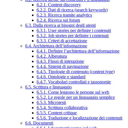
6.2.1. Content discovery
6.2.2. Dati di ricerca (search keywords)
6.2.3. Ricerca tramite analytics
6.2.4. Ricerca sui forum
6.3. Dalla ricerca ai bisogni degli utenti
6.3.1. User stories per definire i contenuti
6.3.2. Job stories per definire i contenuti
6.3.3. Criteri di accettazione
6.4. Architettura dell’informazione
6.4.1. Definire l’architettura dell’informazione
6.4.2. Alberatura
6.4.3. Flussi di interazione
6.4.4. Sistemi di navigazione
6.4.5. Tipologie di contenuto (content type)
6.4.6. Ontologie e standard
6.4.7. Vocabolari controllati e tassonomie
6.5. Scrittura e linguaggio
6.5.1. Come leggono le persone sul web
6.5.2. Le regole per un linguaggio semplice
6.5.3. Microtesti
6.5.4. Scrittura collaborativa
6.5.5. Content critique
6.5.6. Traduzione e localizzazione dei contenuti
6.6. Documenti