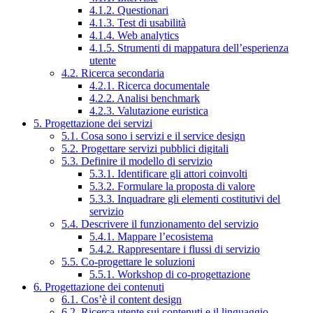
4.1.2. Questionari
4.1.3. Test di usabilità
4.1.4. Web analytics
4.1.5. Strumenti di mappatura dell’esperienza
utente
4.2. Ricerca secondaria
4.2.1. Ricerca documentale
4.2.2. Analisi benchmark
4.2.3. Valutazione euristica
5. Progettazione dei servizi
5.1. Cosa sono i servizi e il service design
5.2. Progettare servizi pubblici digitali
5.3. Definire il modello di servizio
5.3.1. Identificare gli attori coinvolti
5.3.2. Formulare la proposta di valore
5.3.3. Inquadrare gli elementi costitutivi del
servizio
5.4. Descrivere il funzionamento del servizio
5.4.1. Mappare l’ecosistema
5.4.2. Rappresentare i flussi di servizio
5.5. Co-progettare le soluzioni
5.5.1. Workshop di co-progettazione
6. Progettazione dei contenuti
6.1. Cos’è il content design
6.2. Ricerca utente sui contenuti e il linguaggio