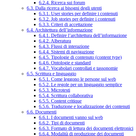
6.2.4. Ricerca sui forum
6.3. Dalla ricerca ai bisogni degli utenti
6.3.1. User stories per definire i contenuti
6.3.2. Job stories per definire i contenuti
6.3.3. Criteri di accettazione
6.4. Architettura dell’informazione
6.4.1. Definire l’architettura dell’informazione
6.4.2. Alberatura
6.4.3. Flussi di interazione
6.4.4. Sistemi di navigazione
6.4.5. Tipologie di contenuto (content type)
6.4.6. Ontologie e standard
6.4.7. Vocabolari controllati e tassonomie
6.5. Scrittura e linguaggio
6.5.1. Come leggono le persone sul web
6.5.2. Le regole per un linguaggio semplice
6.5.3. Microtesti
6.5.4. Scrittura collaborativa
6.5.5. Content critique
6.5.6. Traduzione e localizzazione dei contenuti
6.6. Documenti
6.6.1. I documenti vanno sul web
6.6.2. Tipi di documenti
6.6.3. Formato di lettura dei documenti elettronici
6.6.4. Modalità di produzione dei documenti