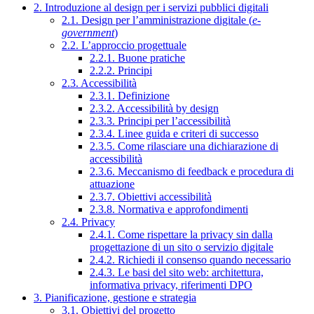
2. Introduzione al design per i servizi pubblici digitali
2.1. Design per l’amministrazione digitale (
e-
government
)
2.2. L’approccio progettuale
2.2.1. Buone pratiche
2.2.2. Principi
2.3. Accessibilità
2.3.1. Definizione
2.3.2. Accessibilità by design
2.3.3. Principi per l’accessibilità
2.3.4. Linee guida e criteri di successo
2.3.5. Come rilasciare una dichiarazione di
accessibilità
2.3.6. Meccanismo di feedback e procedura di
attuazione
2.3.7. Obiettivi accessibilità
2.3.8. Normativa e approfondimenti
2.4. Privacy
2.4.1. Come rispettare la privacy sin dalla
progettazione di un sito o servizio digitale
2.4.2. Richiedi il consenso quando necessario
2.4.3. Le basi del sito web: architettura,
informativa privacy, riferimenti DPO
3. Pianificazione, gestione e strategia
3.1. Obiettivi del progetto