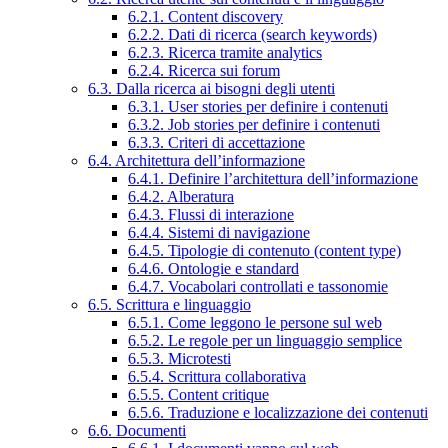
6.2.1. Content discovery
6.2.2. Dati di ricerca (search keywords)
6.2.3. Ricerca tramite analytics
6.2.4. Ricerca sui forum
6.3. Dalla ricerca ai bisogni degli utenti
6.3.1. User stories per definire i contenuti
6.3.2. Job stories per definire i contenuti
6.3.3. Criteri di accettazione
6.4. Architettura dell’informazione
6.4.1. Definire l’architettura dell’informazione
6.4.2. Alberatura
6.4.3. Flussi di interazione
6.4.4. Sistemi di navigazione
6.4.5. Tipologie di contenuto (content type)
6.4.6. Ontologie e standard
6.4.7. Vocabolari controllati e tassonomie
6.5. Scrittura e linguaggio
6.5.1. Come leggono le persone sul web
6.5.2. Le regole per un linguaggio semplice
6.5.3. Microtesti
6.5.4. Scrittura collaborativa
6.5.5. Content critique
6.5.6. Traduzione e localizzazione dei contenuti
6.6. Documenti