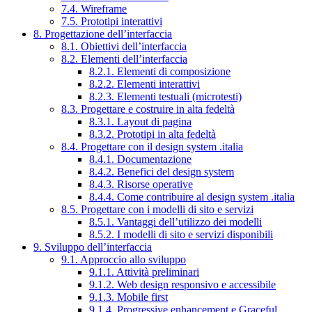
7.4. Wireframe
7.5. Prototipi interattivi
8. Progettazione dell’interfaccia
8.1. Obiettivi dell’interfaccia
8.2. Elementi dell’interfaccia
8.2.1. Elementi di composizione
8.2.2. Elementi interattivi
8.2.3. Elementi testuali (microtesti)
8.3. Progettare e costruire in alta fedeltà
8.3.1. Layout di pagina
8.3.2. Prototipi in alta fedeltà
8.4. Progettare con il design system .italia
8.4.1. Documentazione
8.4.2. Benefici del design system
8.4.3. Risorse operative
8.4.4. Come contribuire al design system .italia
8.5. Progettare con i modelli di sito e servizi
8.5.1. Vantaggi dell’utilizzo dei modelli
8.5.2. I modelli di sito e servizi disponibili
9. Sviluppo dell’interfaccia
9.1. Approccio allo sviluppo
9.1.1. Attività preliminari
9.1.2. Web design responsivo e accessibile
9.1.3. Mobile first
9.1.4. Progressive enhancement e Graceful