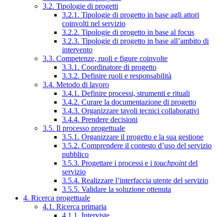
3.2. Tipologie di progetti
3.2.1. Tipologie di progetto in base agli attori
coinvolti nel servizio
3.2.2. Tipologie di progetto in base al focus
3.2.3. Tipologie di progetto in base all’ambito di
intervento
3.3. Competenze, ruoli e figure coinvolte
3.3.1. Coordinatore di progetto
3.3.2. Definire ruoli e responsabilità
3.4. Metodo di lavoro
3.4.1. Definire processi, strumenti e rituali
3.4.2. Curare la documentazione di progetto
3.4.3. Organizzare tavoli tecnici collaborativi
3.4.4. Prendere decisioni
3.5. Il processo progettuale
3.5.1. Organizzare il progetto e la sua gestione
3.5.2. Comprendere il contesto d’uso del servizio
pubblico
3.5.3. Progettare i processi e i
touchpoint
del
servizio
3.5.4. Realizzare l’interfaccia utente del servizio
3.5.5. Validare la soluzione ottenuta
4. Ricerca progettuale
4.1. Ricerca primaria
4.1.1. Interviste