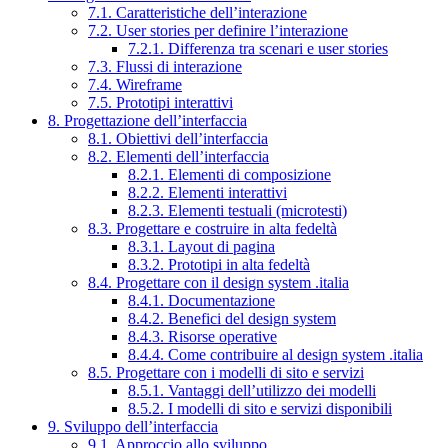
7.1. Caratteristiche dell’interazione
7.2. User stories per definire l’interazione
7.2.1. Differenza tra scenari e user stories
7.3. Flussi di interazione
7.4. Wireframe
7.5. Prototipi interattivi
8. Progettazione dell’interfaccia
8.1. Obiettivi dell’interfaccia
8.2. Elementi dell’interfaccia
8.2.1. Elementi di composizione
8.2.2. Elementi interattivi
8.2.3. Elementi testuali (microtesti)
8.3. Progettare e costruire in alta fedeltà
8.3.1. Layout di pagina
8.3.2. Prototipi in alta fedeltà
8.4. Progettare con il design system .italia
8.4.1. Documentazione
8.4.2. Benefici del design system
8.4.3. Risorse operative
8.4.4. Come contribuire al design system .italia
8.5. Progettare con i modelli di sito e servizi
8.5.1. Vantaggi dell’utilizzo dei modelli
8.5.2. I modelli di sito e servizi disponibili
9. Sviluppo dell’interfaccia
9.1. Approccio allo sviluppo