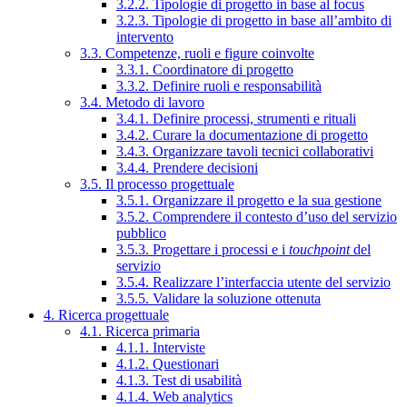
3.2.2. Tipologie di progetto in base al focus
3.2.3. Tipologie di progetto in base all’ambito di
intervento
3.3. Competenze, ruoli e figure coinvolte
3.3.1. Coordinatore di progetto
3.3.2. Definire ruoli e responsabilità
3.4. Metodo di lavoro
3.4.1. Definire processi, strumenti e rituali
3.4.2. Curare la documentazione di progetto
3.4.3. Organizzare tavoli tecnici collaborativi
3.4.4. Prendere decisioni
3.5. Il processo progettuale
3.5.1. Organizzare il progetto e la sua gestione
3.5.2. Comprendere il contesto d’uso del servizio
pubblico
3.5.3. Progettare i processi e i
touchpoint
del
servizio
3.5.4. Realizzare l’interfaccia utente del servizio
3.5.5. Validare la soluzione ottenuta
4. Ricerca progettuale
4.1. Ricerca primaria
4.1.1. Interviste
4.1.2. Questionari
4.1.3. Test di usabilità
4.1.4. Web analytics