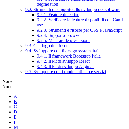
degradation
9.2. Strumenti di supporto allo sviluppo del software
9.2.1. Feature detection
9.2.2. Verificare le feature disponibili con Can I
use
9.2.3. Strumenti e risorse per CSS e JavaScript
9.2.4. Supporto browser
9.2.5. Misurare le prestazioni
9.3. Catalogo del riuso
9.4. Sviluppare con il design system .italia
9.4.1. Il framework Bootstrap Italia
9.4.2. Il kit di sviluppo React
9.4.3. Il kit di sviluppo Angular
9.5. Sviluppare con i modelli di sito e servizi
None
None
A
B
C
D
E
I
M