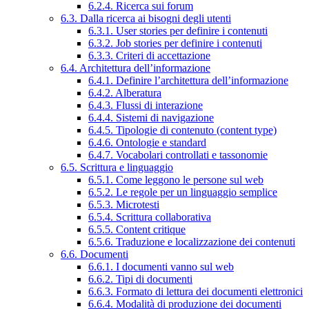
6.2.4. Ricerca sui forum
6.3. Dalla ricerca ai bisogni degli utenti
6.3.1. User stories per definire i contenuti
6.3.2. Job stories per definire i contenuti
6.3.3. Criteri di accettazione
6.4. Architettura dell’informazione
6.4.1. Definire l’architettura dell’informazione
6.4.2. Alberatura
6.4.3. Flussi di interazione
6.4.4. Sistemi di navigazione
6.4.5. Tipologie di contenuto (content type)
6.4.6. Ontologie e standard
6.4.7. Vocabolari controllati e tassonomie
6.5. Scrittura e linguaggio
6.5.1. Come leggono le persone sul web
6.5.2. Le regole per un linguaggio semplice
6.5.3. Microtesti
6.5.4. Scrittura collaborativa
6.5.5. Content critique
6.5.6. Traduzione e localizzazione dei contenuti
6.6. Documenti
6.6.1. I documenti vanno sul web
6.6.2. Tipi di documenti
6.6.3. Formato di lettura dei documenti elettronici
6.6.4. Modalità di produzione dei documenti