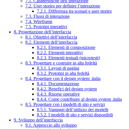
7.1. Caratteristiche dell’interazione
7.2. User stories per definire l’interazione
7.2.1. Differenza tra scenari e user stories
7.3. Flussi di interazione
7.4. Wireframe
7.5. Prototipi interattivi
8. Progettazione dell’interfaccia
8.1. Obiettivi dell’interfaccia
8.2. Elementi dell’interfaccia
8.2.1. Elementi di composizione
8.2.2. Elementi interattivi
8.2.3. Elementi testuali (microtesti)
8.3. Progettare e costruire in alta fedeltà
8.3.1. Layout di pagina
8.3.2. Prototipi in alta fedeltà
8.4. Progettare con il design system .italia
8.4.1. Documentazione
8.4.2. Benefici del design system
8.4.3. Risorse operative
8.4.4. Come contribuire al design system .italia
8.5. Progettare con i modelli di sito e servizi
8.5.1. Vantaggi dell’utilizzo dei modelli
8.5.2. I modelli di sito e servizi disponibili
9. Sviluppo dell’interfaccia
9.1. Approccio allo sviluppo