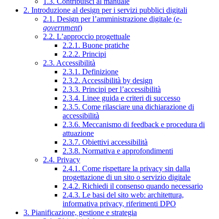
1.3. Contribuisci al manuale
2. Introduzione al design per i servizi pubblici digitali
2.1. Design per l’amministrazione digitale (
e-
government
)
2.2. L’approccio progettuale
2.2.1. Buone pratiche
2.2.2. Principi
2.3. Accessibilità
2.3.1. Definizione
2.3.2. Accessibilità by design
2.3.3. Principi per l’accessibilità
2.3.4. Linee guida e criteri di successo
2.3.5. Come rilasciare una dichiarazione di
accessibilità
2.3.6. Meccanismo di feedback e procedura di
attuazione
2.3.7. Obiettivi accessibilità
2.3.8. Normativa e approfondimenti
2.4. Privacy
2.4.1. Come rispettare la privacy sin dalla
progettazione di un sito o servizio digitale
2.4.2. Richiedi il consenso quando necessario
2.4.3. Le basi del sito web: architettura,
informativa privacy, riferimenti DPO
3. Pianificazione, gestione e strategia