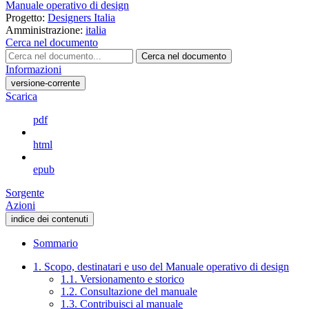
Manuale operativo di design
Progetto:
Designers Italia
Amministrazione:
italia
Cerca nel documento
Cerca nel documento
Informazioni
versione-corrente
Scarica
pdf
html
epub
Sorgente
Azioni
indice dei contenuti
Sommario
1. Scopo, destinatari e uso del Manuale operativo di design
1.1. Versionamento e storico
1.2. Consultazione del manuale
1.3. Contribuisci al manuale