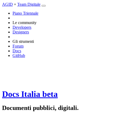
AGID
+
Team Digitale
Piano Triennale
Le community
Developers
Designers
Gli strumenti
Forum
Docs
GitHub
Docs Italia
beta
Documenti pubblici, digitali.