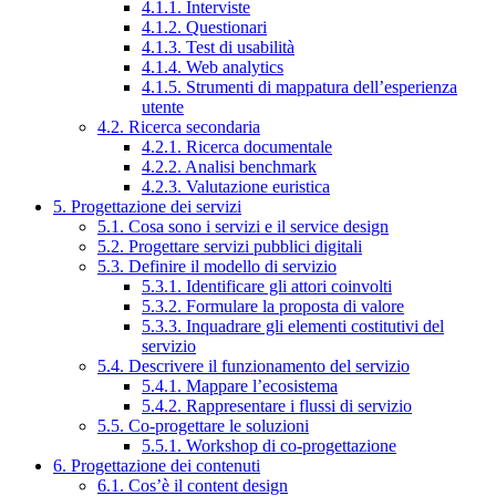
4.1.1. Interviste
4.1.2. Questionari
4.1.3. Test di usabilità
4.1.4. Web analytics
4.1.5. Strumenti di mappatura dell’esperienza
utente
4.2. Ricerca secondaria
4.2.1. Ricerca documentale
4.2.2. Analisi benchmark
4.2.3. Valutazione euristica
5. Progettazione dei servizi
5.1. Cosa sono i servizi e il service design
5.2. Progettare servizi pubblici digitali
5.3. Definire il modello di servizio
5.3.1. Identificare gli attori coinvolti
5.3.2. Formulare la proposta di valore
5.3.3. Inquadrare gli elementi costitutivi del
servizio
5.4. Descrivere il funzionamento del servizio
5.4.1. Mappare l’ecosistema
5.4.2. Rappresentare i flussi di servizio
5.5. Co-progettare le soluzioni
5.5.1. Workshop di co-progettazione
6. Progettazione dei contenuti
6.1. Cos’è il content design