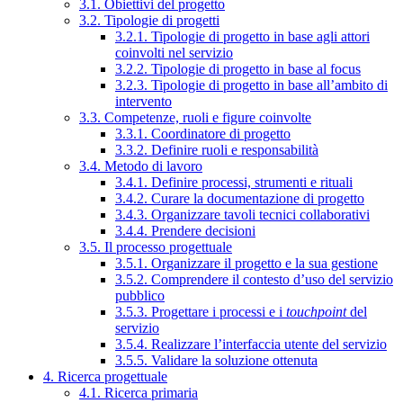
3.1. Obiettivi del progetto
3.2. Tipologie di progetti
3.2.1. Tipologie di progetto in base agli attori
coinvolti nel servizio
3.2.2. Tipologie di progetto in base al focus
3.2.3. Tipologie di progetto in base all’ambito di
intervento
3.3. Competenze, ruoli e figure coinvolte
3.3.1. Coordinatore di progetto
3.3.2. Definire ruoli e responsabilità
3.4. Metodo di lavoro
3.4.1. Definire processi, strumenti e rituali
3.4.2. Curare la documentazione di progetto
3.4.3. Organizzare tavoli tecnici collaborativi
3.4.4. Prendere decisioni
3.5. Il processo progettuale
3.5.1. Organizzare il progetto e la sua gestione
3.5.2. Comprendere il contesto d’uso del servizio
pubblico
3.5.3. Progettare i processi e i
touchpoint
del
servizio
3.5.4. Realizzare l’interfaccia utente del servizio
3.5.5. Validare la soluzione ottenuta
4. Ricerca progettuale
4.1. Ricerca primaria