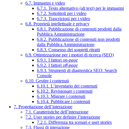
6.7. Immagini e video
6.7.1. Testo alternativo (alt text) per le immagini
6.7.2. Sottotitoli per i video
6.7.3. Trascrizioni per i video
6.8. Proprietà intellettuale e privacy
6.8.1. Pubblicazione di contenuti prodotti dalla
Pubblica Amministrazione
6.8.2. Pubblicazione di contenuti non prodotti
dalla Pubblica Amministrazione
6.8.3. Consenso dei soggetti ritratti
6.9. Ottimizzazione per i motori di ricerca (SEO)
6.9.1. I fattori
on-page
6.9.2. I fattori
off-page
6.9.3. Strumenti di diagnostica SEO: Search
Console
6.10. Gestire i contenuti
6.10.1. L’inventario dei contenuti
6.10.2. Revisionare i contenuti
6.10.3. Migrare i contenuti
6.10.4. Pubblicare i contenuti
7. Progettazione dell’interazione
7.1. Caratteristiche dell’interazione
7.2. User stories per definire l’interazione
7.2.1. Differenza tra scenari e user stories
7.3. Flussi di interazione