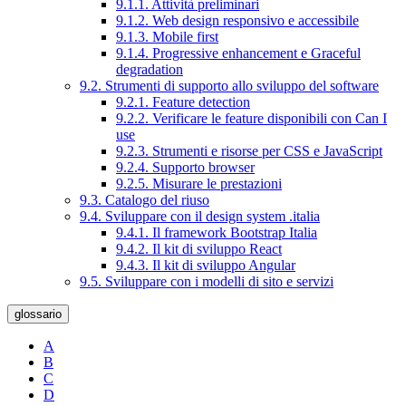
9.1.1. Attività preliminari
9.1.2. Web design responsivo e accessibile
9.1.3. Mobile first
9.1.4. Progressive enhancement e Graceful
degradation
9.2. Strumenti di supporto allo sviluppo del software
9.2.1. Feature detection
9.2.2. Verificare le feature disponibili con Can I
use
9.2.3. Strumenti e risorse per CSS e JavaScript
9.2.4. Supporto browser
9.2.5. Misurare le prestazioni
9.3. Catalogo del riuso
9.4. Sviluppare con il design system .italia
9.4.1. Il framework Bootstrap Italia
9.4.2. Il kit di sviluppo React
9.4.3. Il kit di sviluppo Angular
9.5. Sviluppare con i modelli di sito e servizi
glossario
A
B
C
D