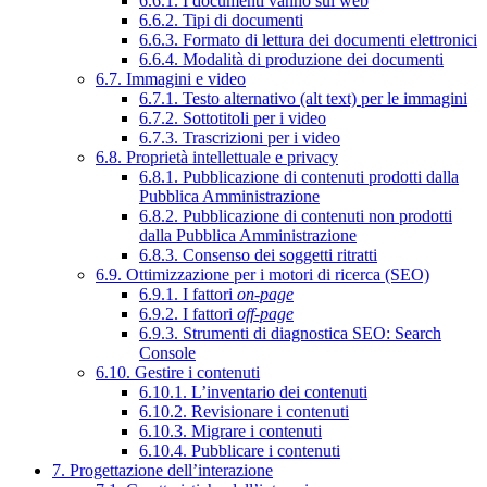
6.6.1. I documenti vanno sul web
6.6.2. Tipi di documenti
6.6.3. Formato di lettura dei documenti elettronici
6.6.4. Modalità di produzione dei documenti
6.7. Immagini e video
6.7.1. Testo alternativo (alt text) per le immagini
6.7.2. Sottotitoli per i video
6.7.3. Trascrizioni per i video
6.8. Proprietà intellettuale e privacy
6.8.1. Pubblicazione di contenuti prodotti dalla
Pubblica Amministrazione
6.8.2. Pubblicazione di contenuti non prodotti
dalla Pubblica Amministrazione
6.8.3. Consenso dei soggetti ritratti
6.9. Ottimizzazione per i motori di ricerca (SEO)
6.9.1. I fattori
on-page
6.9.2. I fattori
off-page
6.9.3. Strumenti di diagnostica SEO: Search
Console
6.10. Gestire i contenuti
6.10.1. L’inventario dei contenuti
6.10.2. Revisionare i contenuti
6.10.3. Migrare i contenuti
6.10.4. Pubblicare i contenuti
7. Progettazione dell’interazione