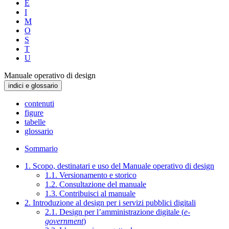
E
I
M
O
S
T
U
Manuale operativo di design
indici e glossario
contenuti
figure
tabelle
glossario
Sommario
1. Scopo, destinatari e uso del Manuale operativo di design
1.1. Versionamento e storico
1.2. Consultazione del manuale
1.3. Contribuisci al manuale
2. Introduzione al design per i servizi pubblici digitali
2.1. Design per l’amministrazione digitale (
e-
government
)