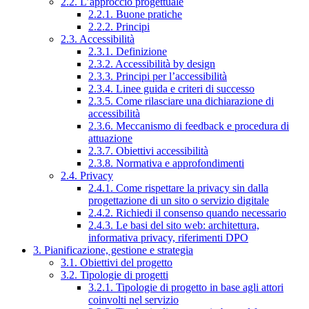
2.2. L’approccio progettuale
2.2.1. Buone pratiche
2.2.2. Principi
2.3. Accessibilità
2.3.1. Definizione
2.3.2. Accessibilità by design
2.3.3. Principi per l’accessibilità
2.3.4. Linee guida e criteri di successo
2.3.5. Come rilasciare una dichiarazione di
accessibilità
2.3.6. Meccanismo di feedback e procedura di
attuazione
2.3.7. Obiettivi accessibilità
2.3.8. Normativa e approfondimenti
2.4. Privacy
2.4.1. Come rispettare la privacy sin dalla
progettazione di un sito o servizio digitale
2.4.2. Richiedi il consenso quando necessario
2.4.3. Le basi del sito web: architettura,
informativa privacy, riferimenti DPO
3. Pianificazione, gestione e strategia
3.1. Obiettivi del progetto
3.2. Tipologie di progetti
3.2.1. Tipologie di progetto in base agli attori
coinvolti nel servizio