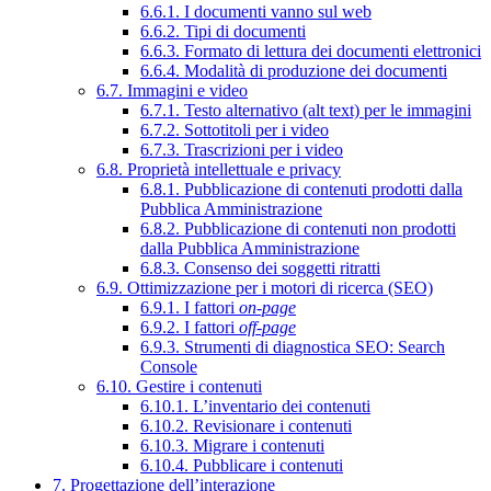
6.6.1. I documenti vanno sul web
6.6.2. Tipi di documenti
6.6.3. Formato di lettura dei documenti elettronici
6.6.4. Modalità di produzione dei documenti
6.7. Immagini e video
6.7.1. Testo alternativo (alt text) per le immagini
6.7.2. Sottotitoli per i video
6.7.3. Trascrizioni per i video
6.8. Proprietà intellettuale e privacy
6.8.1. Pubblicazione di contenuti prodotti dalla
Pubblica Amministrazione
6.8.2. Pubblicazione di contenuti non prodotti
dalla Pubblica Amministrazione
6.8.3. Consenso dei soggetti ritratti
6.9. Ottimizzazione per i motori di ricerca (SEO)
6.9.1. I fattori
on-page
6.9.2. I fattori
off-page
6.9.3. Strumenti di diagnostica SEO: Search
Console
6.10. Gestire i contenuti
6.10.1. L’inventario dei contenuti
6.10.2. Revisionare i contenuti
6.10.3. Migrare i contenuti
6.10.4. Pubblicare i contenuti
7. Progettazione dell’interazione