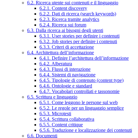
6.2. Ricerca utente sui contenuti e il linguaggio
6.2.1. Content discovery
6.2.2. Dati di ricerca (search keywords)
6.2.3. Ricerca tramite analytics
6.2.4. Ricerca sui forum
6.3. Dalla ricerca ai bisogni degli utenti
6.3.1. User stories per definire i contenuti
6.3.2. Job stories per definire i contenuti
6.3.3. Criteri di accettazione
6.4. Architettura dell’informazione
6.4.1. Definire l’architettura dell’informazione
6.4.2. Alberatura
6.4.3. Flussi di interazione
6.4.4. Sistemi di navigazione
6.4.5. Tipologie di contenuto (content type)
6.4.6. Ontologie e standard
6.4.7. Vocabolari controllati e tassonomie
6.5. Scrittura e linguaggio
6.5.1. Come leggono le persone sul web
6.5.2. Le regole per un linguaggio semplice
6.5.3. Microtesti
6.5.4. Scrittura collaborativa
6.5.5. Content critique
6.5.6. Traduzione e localizzazione dei contenuti
6.6. Documenti