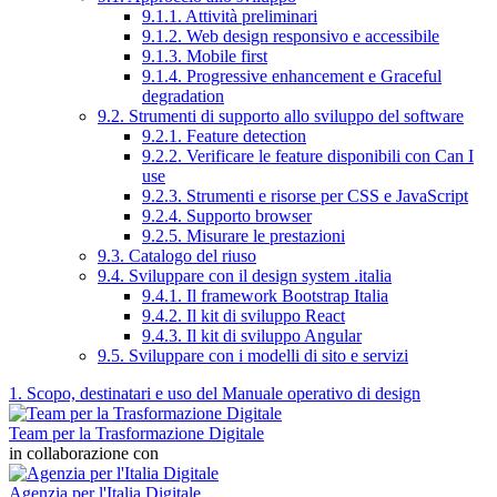
9.1.1. Attività preliminari
9.1.2. Web design responsivo e accessibile
9.1.3. Mobile first
9.1.4. Progressive enhancement e Graceful
degradation
9.2. Strumenti di supporto allo sviluppo del software
9.2.1. Feature detection
9.2.2. Verificare le feature disponibili con Can I
use
9.2.3. Strumenti e risorse per CSS e JavaScript
9.2.4. Supporto browser
9.2.5. Misurare le prestazioni
9.3. Catalogo del riuso
9.4. Sviluppare con il design system .italia
9.4.1. Il framework Bootstrap Italia
9.4.2. Il kit di sviluppo React
9.4.3. Il kit di sviluppo Angular
9.5. Sviluppare con i modelli di sito e servizi
1. Scopo, destinatari e uso del Manuale operativo di design
Team per la Trasformazione Digitale
in collaborazione con
Agenzia per l'Italia Digitale