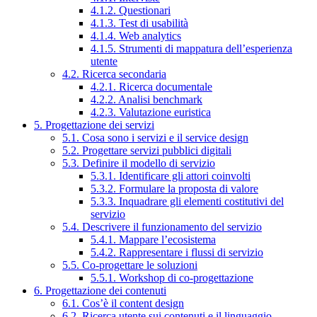
4.1.2. Questionari
4.1.3. Test di usabilità
4.1.4. Web analytics
4.1.5. Strumenti di mappatura dell’esperienza
utente
4.2. Ricerca secondaria
4.2.1. Ricerca documentale
4.2.2. Analisi benchmark
4.2.3. Valutazione euristica
5. Progettazione dei servizi
5.1. Cosa sono i servizi e il service design
5.2. Progettare servizi pubblici digitali
5.3. Definire il modello di servizio
5.3.1. Identificare gli attori coinvolti
5.3.2. Formulare la proposta di valore
5.3.3. Inquadrare gli elementi costitutivi del
servizio
5.4. Descrivere il funzionamento del servizio
5.4.1. Mappare l’ecosistema
5.4.2. Rappresentare i flussi di servizio
5.5. Co-progettare le soluzioni
5.5.1. Workshop di co-progettazione
6. Progettazione dei contenuti
6.1. Cos’è il content design
6.2. Ricerca utente sui contenuti e il linguaggio