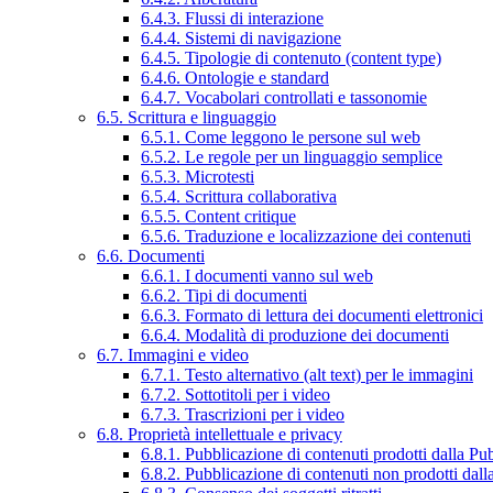
6.4.3. Flussi di interazione
6.4.4. Sistemi di navigazione
6.4.5. Tipologie di contenuto (content type)
6.4.6. Ontologie e standard
6.4.7. Vocabolari controllati e tassonomie
6.5. Scrittura e linguaggio
6.5.1. Come leggono le persone sul web
6.5.2. Le regole per un linguaggio semplice
6.5.3. Microtesti
6.5.4. Scrittura collaborativa
6.5.5. Content critique
6.5.6. Traduzione e localizzazione dei contenuti
6.6. Documenti
6.6.1. I documenti vanno sul web
6.6.2. Tipi di documenti
6.6.3. Formato di lettura dei documenti elettronici
6.6.4. Modalità di produzione dei documenti
6.7. Immagini e video
6.7.1. Testo alternativo (alt text) per le immagini
6.7.2. Sottotitoli per i video
6.7.3. Trascrizioni per i video
6.8. Proprietà intellettuale e privacy
6.8.1. Pubblicazione di contenuti prodotti dalla P
6.8.2. Pubblicazione di contenuti non prodotti dal