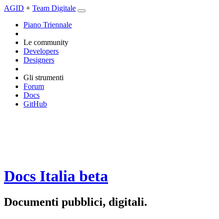
AGID
+
Team Digitale
Piano Triennale
Le community
Developers
Designers
Gli strumenti
Forum
Docs
GitHub
Docs Italia
beta
Documenti pubblici, digitali.