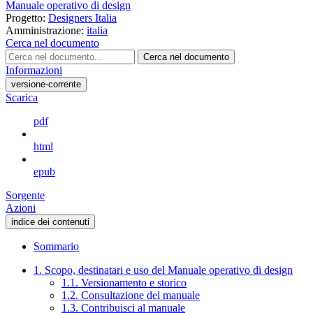
Manuale operativo di design
Progetto:
Designers Italia
Amministrazione:
italia
Cerca nel documento
Cerca nel documento
Informazioni
versione-corrente
Scarica
pdf
html
epub
Sorgente
Azioni
indice dei contenuti
Sommario
1. Scopo, destinatari e uso del Manuale operativo di design
1.1. Versionamento e storico
1.2. Consultazione del manuale
1.3. Contribuisci al manuale