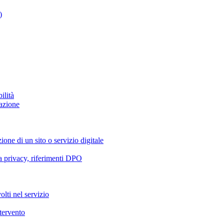
)
ilità
azione
ione di un sito o servizio digitale
va privacy, riferimenti DPO
olti nel servizio
ntervento