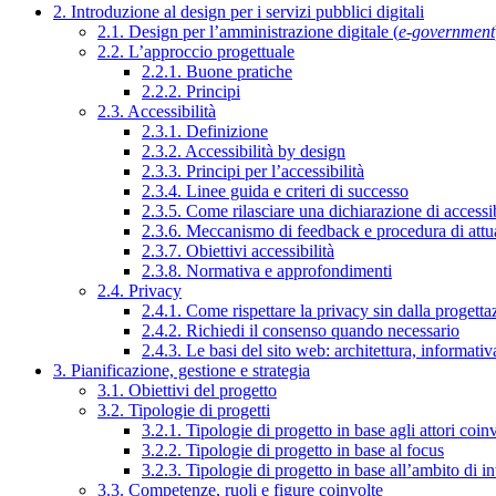
2. Introduzione al design per i servizi pubblici digitali
2.1. Design per l’amministrazione digitale (
e-government
2.2. L’approccio progettuale
2.2.1. Buone pratiche
2.2.2. Principi
2.3. Accessibilità
2.3.1. Definizione
2.3.2. Accessibilità by design
2.3.3. Principi per l’accessibilità
2.3.4. Linee guida e criteri di successo
2.3.5. Come rilasciare una dichiarazione di accessib
2.3.6. Meccanismo di feedback e procedura di attu
2.3.7. Obiettivi accessibilità
2.3.8. Normativa e approfondimenti
2.4. Privacy
2.4.1. Come rispettare la privacy sin dalla progettaz
2.4.2. Richiedi il consenso quando necessario
2.4.3. Le basi del sito web: architettura, informati
3. Pianificazione, gestione e strategia
3.1. Obiettivi del progetto
3.2. Tipologie di progetti
3.2.1. Tipologie di progetto in base agli attori coinv
3.2.2. Tipologie di progetto in base al focus
3.2.3. Tipologie di progetto in base all’ambito di i
3.3. Competenze, ruoli e figure coinvolte