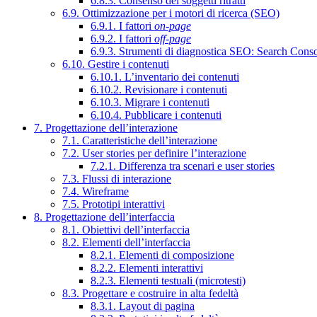
6.8.3. Consenso dei soggetti ritratti
6.9. Ottimizzazione per i motori di ricerca (SEO)
6.9.1. I fattori
on-page
6.9.2. I fattori
off-page
6.9.3. Strumenti di diagnostica SEO: Search Cons
6.10. Gestire i contenuti
6.10.1. L’inventario dei contenuti
6.10.2. Revisionare i contenuti
6.10.3. Migrare i contenuti
6.10.4. Pubblicare i contenuti
7. Progettazione dell’interazione
7.1. Caratteristiche dell’interazione
7.2. User stories per definire l’interazione
7.2.1. Differenza tra scenari e user stories
7.3. Flussi di interazione
7.4. Wireframe
7.5. Prototipi interattivi
8. Progettazione dell’interfaccia
8.1. Obiettivi dell’interfaccia
8.2. Elementi dell’interfaccia
8.2.1. Elementi di composizione
8.2.2. Elementi interattivi
8.2.3. Elementi testuali (microtesti)
8.3. Progettare e costruire in alta fedeltà
8.3.1. Layout di pagina