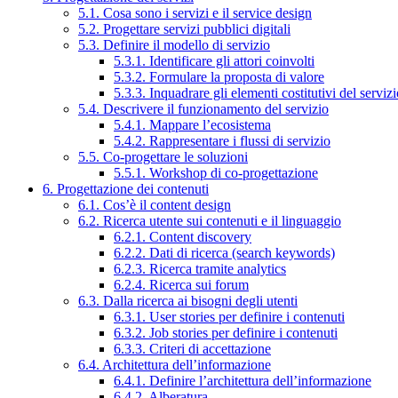
5.1. Cosa sono i servizi e il service design
5.2. Progettare servizi pubblici digitali
5.3. Definire il modello di servizio
5.3.1. Identificare gli attori coinvolti
5.3.2. Formulare la proposta di valore
5.3.3. Inquadrare gli elementi costitutivi del serviz
5.4. Descrivere il funzionamento del servizio
5.4.1. Mappare l’ecosistema
5.4.2. Rappresentare i flussi di servizio
5.5. Co-progettare le soluzioni
5.5.1. Workshop di co-progettazione
6. Progettazione dei contenuti
6.1. Cos’è il content design
6.2. Ricerca utente sui contenuti e il linguaggio
6.2.1. Content discovery
6.2.2. Dati di ricerca (search keywords)
6.2.3. Ricerca tramite analytics
6.2.4. Ricerca sui forum
6.3. Dalla ricerca ai bisogni degli utenti
6.3.1. User stories per definire i contenuti
6.3.2. Job stories per definire i contenuti
6.3.3. Criteri di accettazione
6.4. Architettura dell’informazione
6.4.1. Definire l’architettura dell’informazione
6.4.2. Alberatura