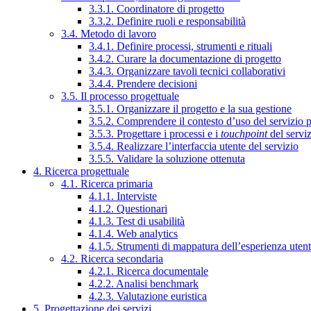
3.3.1. Coordinatore di progetto
3.3.2. Definire ruoli e responsabilità
3.4. Metodo di lavoro
3.4.1. Definire processi, strumenti e rituali
3.4.2. Curare la documentazione di progetto
3.4.3. Organizzare tavoli tecnici collaborativi
3.4.4. Prendere decisioni
3.5. Il processo progettuale
3.5.1. Organizzare il progetto e la sua gestione
3.5.2. Comprendere il contesto d’uso del servizio 
3.5.3. Progettare i processi e i
touchpoint
del servi
3.5.4. Realizzare l’interfaccia utente del servizio
3.5.5. Validare la soluzione ottenuta
4. Ricerca progettuale
4.1. Ricerca primaria
4.1.1. Interviste
4.1.2. Questionari
4.1.3. Test di usabilità
4.1.4. Web analytics
4.1.5. Strumenti di mappatura dell’esperienza uten
4.2. Ricerca secondaria
4.2.1. Ricerca documentale
4.2.2. Analisi benchmark
4.2.3. Valutazione euristica
5. Progettazione dei servizi