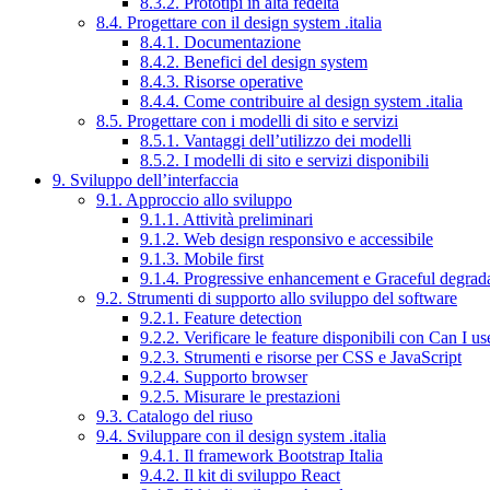
8.3.2. Prototipi in alta fedeltà
8.4. Progettare con il design system .italia
8.4.1. Documentazione
8.4.2. Benefici del design system
8.4.3. Risorse operative
8.4.4. Come contribuire al design system .italia
8.5. Progettare con i modelli di sito e servizi
8.5.1. Vantaggi dell’utilizzo dei modelli
8.5.2. I modelli di sito e servizi disponibili
9. Sviluppo dell’interfaccia
9.1. Approccio allo sviluppo
9.1.1. Attività preliminari
9.1.2. Web design responsivo e accessibile
9.1.3. Mobile first
9.1.4. Progressive enhancement e Graceful degrad
9.2. Strumenti di supporto allo sviluppo del software
9.2.1. Feature detection
9.2.2. Verificare le feature disponibili con Can I us
9.2.3. Strumenti e risorse per CSS e JavaScript
9.2.4. Supporto browser
9.2.5. Misurare le prestazioni
9.3. Catalogo del riuso
9.4. Sviluppare con il design system .italia
9.4.1. Il framework Bootstrap Italia
9.4.2. Il kit di sviluppo React