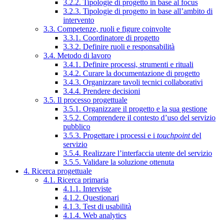
3.2.2. Tipologie di progetto in base al focus
3.2.3. Tipologie di progetto in base all’ambito di
intervento
3.3. Competenze, ruoli e figure coinvolte
3.3.1. Coordinatore di progetto
3.3.2. Definire ruoli e responsabilità
3.4. Metodo di lavoro
3.4.1. Definire processi, strumenti e rituali
3.4.2. Curare la documentazione di progetto
3.4.3. Organizzare tavoli tecnici collaborativi
3.4.4. Prendere decisioni
3.5. Il processo progettuale
3.5.1. Organizzare il progetto e la sua gestione
3.5.2. Comprendere il contesto d’uso del servizio
pubblico
3.5.3. Progettare i processi e i
touchpoint
del
servizio
3.5.4. Realizzare l’interfaccia utente del servizio
3.5.5. Validare la soluzione ottenuta
4. Ricerca progettuale
4.1. Ricerca primaria
4.1.1. Interviste
4.1.2. Questionari
4.1.3. Test di usabilità
4.1.4. Web analytics