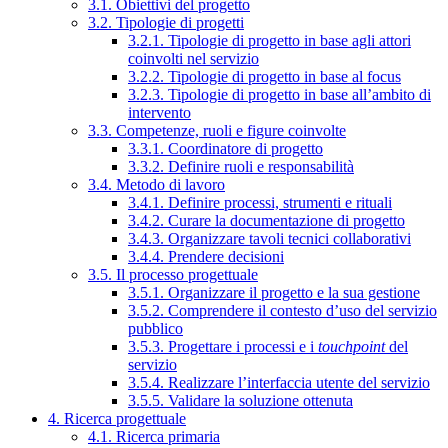
3.1. Obiettivi del progetto
3.2. Tipologie di progetti
3.2.1. Tipologie di progetto in base agli attori
coinvolti nel servizio
3.2.2. Tipologie di progetto in base al focus
3.2.3. Tipologie di progetto in base all’ambito di
intervento
3.3. Competenze, ruoli e figure coinvolte
3.3.1. Coordinatore di progetto
3.3.2. Definire ruoli e responsabilità
3.4. Metodo di lavoro
3.4.1. Definire processi, strumenti e rituali
3.4.2. Curare la documentazione di progetto
3.4.3. Organizzare tavoli tecnici collaborativi
3.4.4. Prendere decisioni
3.5. Il processo progettuale
3.5.1. Organizzare il progetto e la sua gestione
3.5.2. Comprendere il contesto d’uso del servizio
pubblico
3.5.3. Progettare i processi e i
touchpoint
del
servizio
3.5.4. Realizzare l’interfaccia utente del servizio
3.5.5. Validare la soluzione ottenuta
4. Ricerca progettuale
4.1. Ricerca primaria