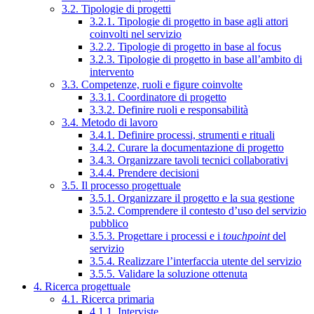
3.2. Tipologie di progetti
3.2.1. Tipologie di progetto in base agli attori
coinvolti nel servizio
3.2.2. Tipologie di progetto in base al focus
3.2.3. Tipologie di progetto in base all’ambito di
intervento
3.3. Competenze, ruoli e figure coinvolte
3.3.1. Coordinatore di progetto
3.3.2. Definire ruoli e responsabilità
3.4. Metodo di lavoro
3.4.1. Definire processi, strumenti e rituali
3.4.2. Curare la documentazione di progetto
3.4.3. Organizzare tavoli tecnici collaborativi
3.4.4. Prendere decisioni
3.5. Il processo progettuale
3.5.1. Organizzare il progetto e la sua gestione
3.5.2. Comprendere il contesto d’uso del servizio
pubblico
3.5.3. Progettare i processi e i
touchpoint
del
servizio
3.5.4. Realizzare l’interfaccia utente del servizio
3.5.5. Validare la soluzione ottenuta
4. Ricerca progettuale
4.1. Ricerca primaria
4.1.1. Interviste