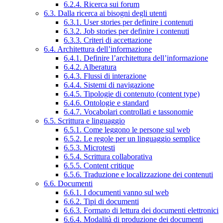
6.2.4. Ricerca sui forum
6.3. Dalla ricerca ai bisogni degli utenti
6.3.1. User stories per definire i contenuti
6.3.2. Job stories per definire i contenuti
6.3.3. Criteri di accettazione
6.4. Architettura dell’informazione
6.4.1. Definire l’architettura dell’informazione
6.4.2. Alberatura
6.4.3. Flussi di interazione
6.4.4. Sistemi di navigazione
6.4.5. Tipologie di contenuto (content type)
6.4.6. Ontologie e standard
6.4.7. Vocabolari controllati e tassonomie
6.5. Scrittura e linguaggio
6.5.1. Come leggono le persone sul web
6.5.2. Le regole per un linguaggio semplice
6.5.3. Microtesti
6.5.4. Scrittura collaborativa
6.5.5. Content critique
6.5.6. Traduzione e localizzazione dei contenuti
6.6. Documenti
6.6.1. I documenti vanno sul web
6.6.2. Tipi di documenti
6.6.3. Formato di lettura dei documenti elettronici
6.6.4. Modalità di produzione dei documenti