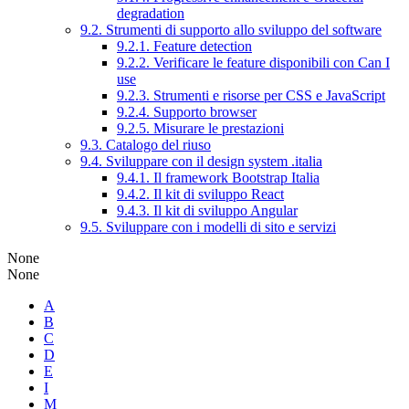
degradation
9.2. Strumenti di supporto allo sviluppo del software
9.2.1. Feature detection
9.2.2. Verificare le feature disponibili con Can I
use
9.2.3. Strumenti e risorse per CSS e JavaScript
9.2.4. Supporto browser
9.2.5. Misurare le prestazioni
9.3. Catalogo del riuso
9.4. Sviluppare con il design system .italia
9.4.1. Il framework Bootstrap Italia
9.4.2. Il kit di sviluppo React
9.4.3. Il kit di sviluppo Angular
9.5. Sviluppare con i modelli di sito e servizi
None
None
A
B
C
D
E
I
M