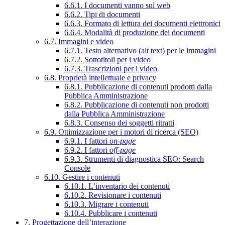
6.6.1. I documenti vanno sul web
6.6.2. Tipi di documenti
6.6.3. Formato di lettura dei documenti elettronici
6.6.4. Modalità di produzione dei documenti
6.7. Immagini e video
6.7.1. Testo alternativo (alt text) per le immagini
6.7.2. Sottotitoli per i video
6.7.3. Trascrizioni per i video
6.8. Proprietà intellettuale e privacy
6.8.1. Pubblicazione di contenuti prodotti dalla
Pubblica Amministrazione
6.8.2. Pubblicazione di contenuti non prodotti
dalla Pubblica Amministrazione
6.8.3. Consenso dei soggetti ritratti
6.9. Ottimizzazione per i motori di ricerca (SEO)
6.9.1. I fattori
on-page
6.9.2. I fattori
off-page
6.9.3. Strumenti di diagnostica SEO: Search
Console
6.10. Gestire i contenuti
6.10.1. L’inventario dei contenuti
6.10.2. Revisionare i contenuti
6.10.3. Migrare i contenuti
6.10.4. Pubblicare i contenuti
7. Progettazione dell’interazione