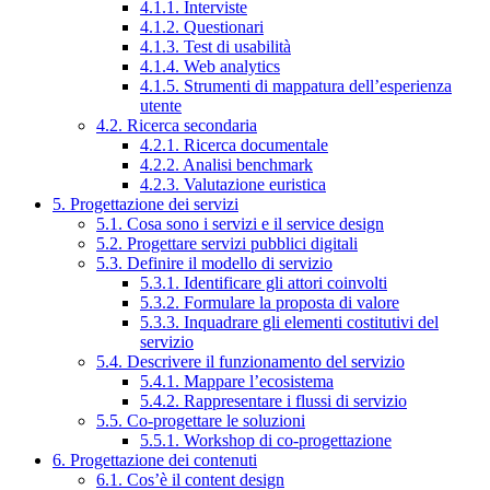
4.1.1. Interviste
4.1.2. Questionari
4.1.3. Test di usabilità
4.1.4. Web analytics
4.1.5. Strumenti di mappatura dell’esperienza
utente
4.2. Ricerca secondaria
4.2.1. Ricerca documentale
4.2.2. Analisi benchmark
4.2.3. Valutazione euristica
5. Progettazione dei servizi
5.1. Cosa sono i servizi e il service design
5.2. Progettare servizi pubblici digitali
5.3. Definire il modello di servizio
5.3.1. Identificare gli attori coinvolti
5.3.2. Formulare la proposta di valore
5.3.3. Inquadrare gli elementi costitutivi del
servizio
5.4. Descrivere il funzionamento del servizio
5.4.1. Mappare l’ecosistema
5.4.2. Rappresentare i flussi di servizio
5.5. Co-progettare le soluzioni
5.5.1. Workshop di co-progettazione
6. Progettazione dei contenuti
6.1. Cos’è il content design