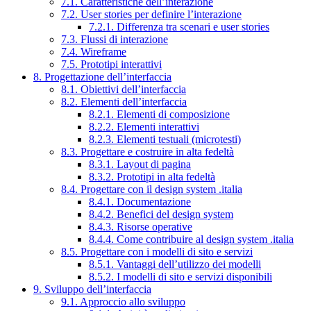
7.1. Caratteristiche dell’interazione
7.2. User stories per definire l’interazione
7.2.1. Differenza tra scenari e user stories
7.3. Flussi di interazione
7.4. Wireframe
7.5. Prototipi interattivi
8. Progettazione dell’interfaccia
8.1. Obiettivi dell’interfaccia
8.2. Elementi dell’interfaccia
8.2.1. Elementi di composizione
8.2.2. Elementi interattivi
8.2.3. Elementi testuali (microtesti)
8.3. Progettare e costruire in alta fedeltà
8.3.1. Layout di pagina
8.3.2. Prototipi in alta fedeltà
8.4. Progettare con il design system .italia
8.4.1. Documentazione
8.4.2. Benefici del design system
8.4.3. Risorse operative
8.4.4. Come contribuire al design system .italia
8.5. Progettare con i modelli di sito e servizi
8.5.1. Vantaggi dell’utilizzo dei modelli
8.5.2. I modelli di sito e servizi disponibili
9. Sviluppo dell’interfaccia
9.1. Approccio allo sviluppo