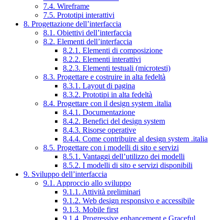
7.4. Wireframe
7.5. Prototipi interattivi
8. Progettazione dell’interfaccia
8.1. Obiettivi dell’interfaccia
8.2. Elementi dell’interfaccia
8.2.1. Elementi di composizione
8.2.2. Elementi interattivi
8.2.3. Elementi testuali (microtesti)
8.3. Progettare e costruire in alta fedeltà
8.3.1. Layout di pagina
8.3.2. Prototipi in alta fedeltà
8.4. Progettare con il design system .italia
8.4.1. Documentazione
8.4.2. Benefici del design system
8.4.3. Risorse operative
8.4.4. Come contribuire al design system .italia
8.5. Progettare con i modelli di sito e servizi
8.5.1. Vantaggi dell’utilizzo dei modelli
8.5.2. I modelli di sito e servizi disponibili
9. Sviluppo dell’interfaccia
9.1. Approccio allo sviluppo
9.1.1. Attività preliminari
9.1.2. Web design responsivo e accessibile
9.1.3. Mobile first
9.1.4. Progressive enhancement e Graceful