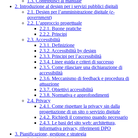
1.3. Contribuisci al manuale
2. Introduzione al design per i servizi pubblici digitali
2.1. Design per l’amministrazione digitale (
e-
government
)
2.2. L’approccio progettuale
2.2.1. Buone pratiche
2.2.2. Principi
2.3. Accessibilità
2.3.1. Definizione
2.3.2. Accessibilità by design
2.3.3. Principi per l’accessibilità
2.3.4. Linee guida e criteri di successo
2.3.5. Come rilasciare una dichiarazione di
accessibilità
2.3.6. Meccanismo di feedback e procedura di
attuazione
2.3.7. Obiettivi accessibilità
2.3.8. Normativa e approfondimenti
2.4. Privacy
2.4.1. Come rispettare la privacy sin dalla
progettazione di un sito o servizio digitale
2.4.2. Richiedi il consenso quando necessario
2.4.3. Le basi del sito web: architettura,
informativa privacy, riferimenti DPO
3. Pianificazione, gestione e strategia