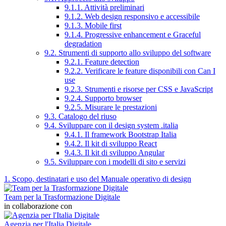
9.1.1. Attività preliminari
9.1.2. Web design responsivo e accessibile
9.1.3. Mobile first
9.1.4. Progressive enhancement e Graceful
degradation
9.2. Strumenti di supporto allo sviluppo del software
9.2.1. Feature detection
9.2.2. Verificare le feature disponibili con Can I
use
9.2.3. Strumenti e risorse per CSS e JavaScript
9.2.4. Supporto browser
9.2.5. Misurare le prestazioni
9.3. Catalogo del riuso
9.4. Sviluppare con il design system .italia
9.4.1. Il framework Bootstrap Italia
9.4.2. Il kit di sviluppo React
9.4.3. Il kit di sviluppo Angular
9.5. Sviluppare con i modelli di sito e servizi
1. Scopo, destinatari e uso del Manuale operativo di design
Team per la Trasformazione Digitale
in collaborazione con
Agenzia per l'Italia Digitale