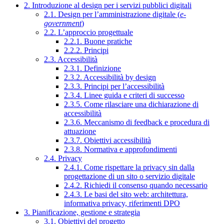
2. Introduzione al design per i servizi pubblici digitali
2.1. Design per l’amministrazione digitale (
e-
government
)
2.2. L’approccio progettuale
2.2.1. Buone pratiche
2.2.2. Principi
2.3. Accessibilità
2.3.1. Definizione
2.3.2. Accessibilità by design
2.3.3. Principi per l’accessibilità
2.3.4. Linee guida e criteri di successo
2.3.5. Come rilasciare una dichiarazione di
accessibilità
2.3.6. Meccanismo di feedback e procedura di
attuazione
2.3.7. Obiettivi accessibilità
2.3.8. Normativa e approfondimenti
2.4. Privacy
2.4.1. Come rispettare la privacy sin dalla
progettazione di un sito o servizio digitale
2.4.2. Richiedi il consenso quando necessario
2.4.3. Le basi del sito web: architettura,
informativa privacy, riferimenti DPO
3. Pianificazione, gestione e strategia
3.1. Obiettivi del progetto