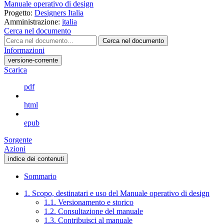
Manuale operativo di design
Progetto:
Designers Italia
Amministrazione:
italia
Cerca nel documento
Cerca nel documento
Informazioni
versione-corrente
Scarica
pdf
html
epub
Sorgente
Azioni
indice dei contenuti
Sommario
1. Scopo, destinatari e uso del Manuale operativo di design
1.1. Versionamento e storico
1.2. Consultazione del manuale
1.3. Contribuisci al manuale