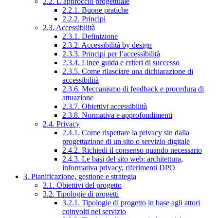
2.2. L’approccio progettuale
2.2.1. Buone pratiche
2.2.2. Principi
2.3. Accessibilità
2.3.1. Definizione
2.3.2. Accessibilità by design
2.3.3. Principi per l’accessibilità
2.3.4. Linee guida e criteri di successo
2.3.5. Come rilasciare una dichiarazione di
accessibilità
2.3.6. Meccanismo di feedback e procedura di
attuazione
2.3.7. Obiettivi accessibilità
2.3.8. Normativa e approfondimenti
2.4. Privacy
2.4.1. Come rispettare la privacy sin dalla
progettazione di un sito o servizio digitale
2.4.2. Richiedi il consenso quando necessario
2.4.3. Le basi del sito web: architettura,
informativa privacy, riferimenti DPO
3. Pianificazione, gestione e strategia
3.1. Obiettivi del progetto
3.2. Tipologie di progetti
3.2.1. Tipologie di progetto in base agli attori
coinvolti nel servizio