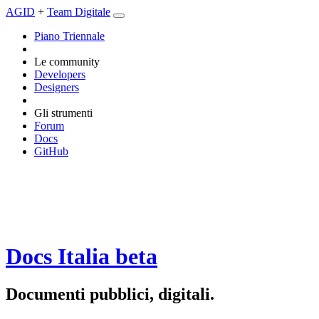
AGID
+
Team Digitale
Piano Triennale
Le community
Developers
Designers
Gli strumenti
Forum
Docs
GitHub
Docs Italia
beta
Documenti pubblici, digitali.