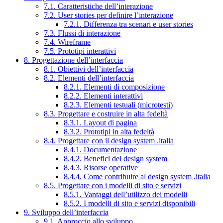
7.1. Caratteristiche dell’interazione
7.2. User stories per definire l’interazione
7.2.1. Differenza tra scenari e user stories
7.3. Flussi di interazione
7.4. Wireframe
7.5. Prototipi interattivi
8. Progettazione dell’interfaccia
8.1. Obiettivi dell’interfaccia
8.2. Elementi dell’interfaccia
8.2.1. Elementi di composizione
8.2.2. Elementi interattivi
8.2.3. Elementi testuali (microtesti)
8.3. Progettare e costruire in alta fedeltà
8.3.1. Layout di pagina
8.3.2. Prototipi in alta fedeltà
8.4. Progettare con il design system .italia
8.4.1. Documentazione
8.4.2. Benefici del design system
8.4.3. Risorse operative
8.4.4. Come contribuire al design system .italia
8.5. Progettare con i modelli di sito e servizi
8.5.1. Vantaggi dell’utilizzo dei modelli
8.5.2. I modelli di sito e servizi disponibili
9. Sviluppo dell’interfaccia
9.1. Approccio allo sviluppo