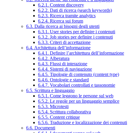
6.2.1. Content discovery
6.2.2. Dati di ricerca (search keywords)
6.2.3. Ricerca tramite analytics
6.2.4. Ricerca sui forum
6.3. Dalla ricerca ai bisogni degli utenti
6.3.1. User stories per definire i contenuti
6.3.2. Job stories per definire i contenuti
6.3.3. Criteri di accettazione
6.4. Architettura dell’informazione
6.4.1. Definire l’architettura dell’informazione
6.4.2. Alberatura
6.4.3. Flussi di interazione
6.4.4. Sistemi di navigazione
6.4.5. Tipologie di contenuto (content type)
6.4.6. Ontologie e standard
6.4.7. Vocabolari controllati e tassonomie
6.5. Scrittura e linguaggio
6.5.1. Come leggono le persone sul web
6.5.2. Le regole per un linguaggio semplice
6.5.3. Microtesti
6.5.4. Scrittura collaborativa
6.5.5. Content critique
6.5.6. Traduzione e localizzazione dei contenuti
6.6. Documenti