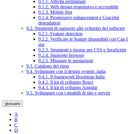
9.1.1. Attività preliminari
9.1.2. Web design responsivo e accessibile
9.1.3. Mobile first
9.1.4. Progressive enhancement e Graceful
degradation
9.2. Strumenti di supporto allo sviluppo del software
9.2.1. Feature detection
9.2.2. Verificare le feature disponibili con Can I
use
9.2.3. Strumenti e risorse per CSS e JavaScript
9.2.4. Supporto browser
9.2.5. Misurare le prestazioni
9.3. Catalogo del riuso
9.4. Sviluppare con il design system .italia
9.4.1. Il framework Bootstrap Italia
9.4.2. Il kit di sviluppo React
9.4.3. Il kit di sviluppo Angular
9.5. Sviluppare con i modelli di sito e servizi
glossario
A
B
C
D