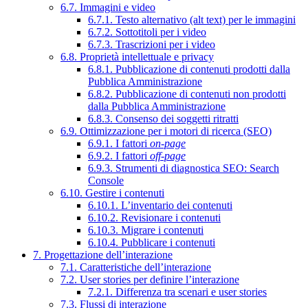
6.7. Immagini e video
6.7.1. Testo alternativo (alt text) per le immagini
6.7.2. Sottotitoli per i video
6.7.3. Trascrizioni per i video
6.8. Proprietà intellettuale e privacy
6.8.1. Pubblicazione di contenuti prodotti dalla
Pubblica Amministrazione
6.8.2. Pubblicazione di contenuti non prodotti
dalla Pubblica Amministrazione
6.8.3. Consenso dei soggetti ritratti
6.9. Ottimizzazione per i motori di ricerca (SEO)
6.9.1. I fattori
on-page
6.9.2. I fattori
off-page
6.9.3. Strumenti di diagnostica SEO: Search
Console
6.10. Gestire i contenuti
6.10.1. L’inventario dei contenuti
6.10.2. Revisionare i contenuti
6.10.3. Migrare i contenuti
6.10.4. Pubblicare i contenuti
7. Progettazione dell’interazione
7.1. Caratteristiche dell’interazione
7.2. User stories per definire l’interazione
7.2.1. Differenza tra scenari e user stories
7.3. Flussi di interazione