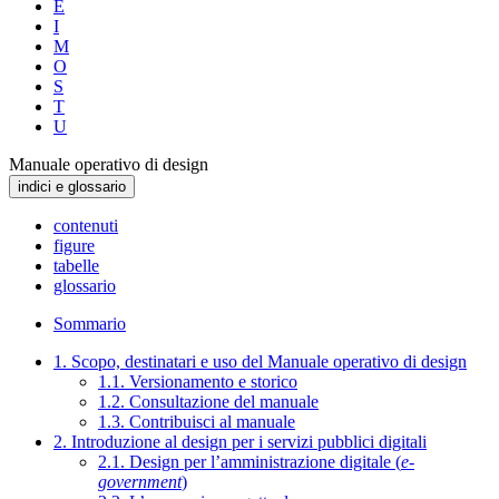
E
I
M
O
S
T
U
Manuale operativo di design
indici e glossario
contenuti
figure
tabelle
glossario
Sommario
1. Scopo, destinatari e uso del Manuale operativo di design
1.1. Versionamento e storico
1.2. Consultazione del manuale
1.3. Contribuisci al manuale
2. Introduzione al design per i servizi pubblici digitali
2.1. Design per l’amministrazione digitale (
e-
government
)