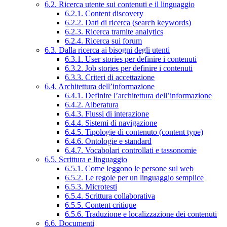
6.2. Ricerca utente sui contenuti e il linguaggio
6.2.1. Content discovery
6.2.2. Dati di ricerca (search keywords)
6.2.3. Ricerca tramite analytics
6.2.4. Ricerca sui forum
6.3. Dalla ricerca ai bisogni degli utenti
6.3.1. User stories per definire i contenuti
6.3.2. Job stories per definire i contenuti
6.3.3. Criteri di accettazione
6.4. Architettura dell’informazione
6.4.1. Definire l’architettura dell’informazione
6.4.2. Alberatura
6.4.3. Flussi di interazione
6.4.4. Sistemi di navigazione
6.4.5. Tipologie di contenuto (content type)
6.4.6. Ontologie e standard
6.4.7. Vocabolari controllati e tassonomie
6.5. Scrittura e linguaggio
6.5.1. Come leggono le persone sul web
6.5.2. Le regole per un linguaggio semplice
6.5.3. Microtesti
6.5.4. Scrittura collaborativa
6.5.5. Content critique
6.5.6. Traduzione e localizzazione dei contenuti
6.6. Documenti