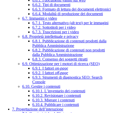
6.6.1. I documenti vanno sul web
6.6.2. Tipi di documenti
6.6.3. Formato di lettura dei documenti elettronici
6.6.4. Modalità di produzione dei documenti
6.7. Immagini e video
6.7.1. Testo alternativo (alt text) per le immagini
6.7.2. Sottotitoli per i video
6.7.3. Trascrizioni per i video
6.8. Proprietà intellettuale e privacy
6.8.1. Pubblicazione di contenuti prodotti dalla
Pubblica Amministrazione
6.8.2. Pubblicazione di contenuti non prodotti
dalla Pubblica Amministrazione
6.8.3. Consenso dei soggetti ritratti
6.9. Ottimizzazione per i motori di ricerca (SEO)
6.9.1. I fattori
on-page
6.9.2. I fattori
off-page
6.9.3. Strumenti di diagnostica SEO: Search
Console
6.10. Gestire i contenuti
6.10.1. L’inventario dei contenuti
6.10.2. Revisionare i contenuti
6.10.3. Migrare i contenuti
6.10.4. Pubblicare i contenuti
7. Progettazione dell’interazione