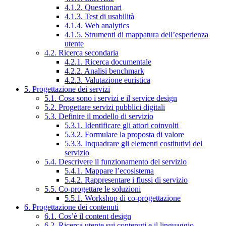
4.1.2. Questionari
4.1.3. Test di usabilità
4.1.4. Web analytics
4.1.5. Strumenti di mappatura dell’esperienza
utente
4.2. Ricerca secondaria
4.2.1. Ricerca documentale
4.2.2. Analisi benchmark
4.2.3. Valutazione euristica
5. Progettazione dei servizi
5.1. Cosa sono i servizi e il service design
5.2. Progettare servizi pubblici digitali
5.3. Definire il modello di servizio
5.3.1. Identificare gli attori coinvolti
5.3.2. Formulare la proposta di valore
5.3.3. Inquadrare gli elementi costitutivi del
servizio
5.4. Descrivere il funzionamento del servizio
5.4.1. Mappare l’ecosistema
5.4.2. Rappresentare i flussi di servizio
5.5. Co-progettare le soluzioni
5.5.1. Workshop di co-progettazione
6. Progettazione dei contenuti
6.1. Cos’è il content design
6.2. Ricerca utente sui contenuti e il linguaggio