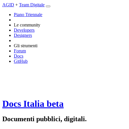
AGID
+
Team Digitale
Piano Triennale
Le community
Developers
Designers
Gli strumenti
Forum
Docs
GitHub
Docs Italia
beta
Documenti pubblici, digitali.