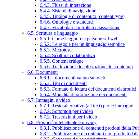
6.4.3. Flussi di interazione
6.4.4. Sistemi di navigazione
6.4.5. Tipologie di contenuto (content type)
6.4.6. Ontologie e standard
6.4.7. Vocabolari controllati e tassonomie
6.5. Scrittura e linguaggio
6.5.1. Come leggono le persone sul web
6.5.2. Le regole per un linguaggio semplice
6.5.3. Microtesti
6.5.4. Scrittura collaborativa
6.5.5. Content critique
6.5.6. Traduzione e localizzazione dei contenuti
6.6. Documenti
6.6.1. I documenti vanno sul web
6.6.2. Tipi di documenti
6.6.3. Formato di lettura dei documenti elettronici
6.6.4. Modalità di produzione dei documenti
6.7. Immagini e video
6.7.1. Testo alternativo (alt text) per le immagini
6.7.2. Sottotitoli per i video
6.7.3. Trascrizioni per i video
6.8. Proprietà intellettuale e privacy
6.8.1. Pubblicazione di contenuti prodotti dalla P
6.8.2. Pubblicazione di contenuti non prodotti dal