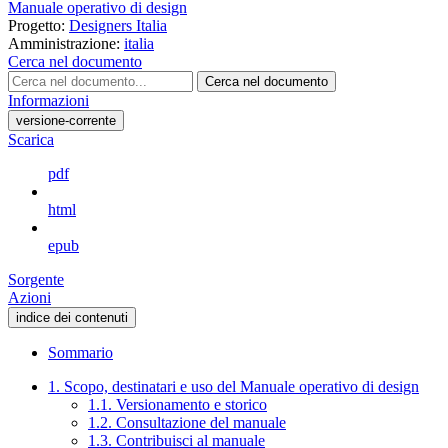
Manuale operativo di design
Progetto:
Designers Italia
Amministrazione:
italia
Cerca nel documento
Cerca nel documento
Informazioni
versione-corrente
Scarica
pdf
html
epub
Sorgente
Azioni
indice dei contenuti
Sommario
1. Scopo, destinatari e uso del Manuale operativo di design
1.1. Versionamento e storico
1.2. Consultazione del manuale
1.3. Contribuisci al manuale