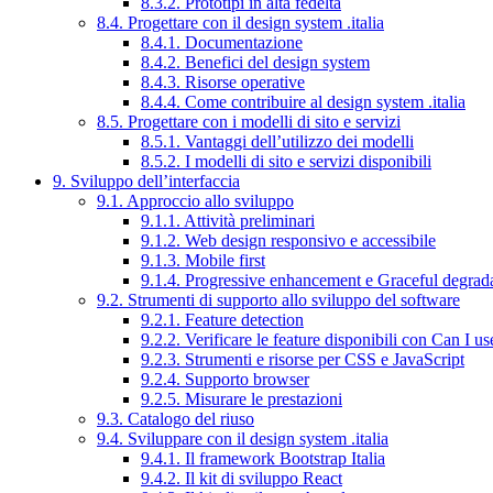
8.3.2. Prototipi in alta fedeltà
8.4. Progettare con il design system .italia
8.4.1. Documentazione
8.4.2. Benefici del design system
8.4.3. Risorse operative
8.4.4. Come contribuire al design system .italia
8.5. Progettare con i modelli di sito e servizi
8.5.1. Vantaggi dell’utilizzo dei modelli
8.5.2. I modelli di sito e servizi disponibili
9. Sviluppo dell’interfaccia
9.1. Approccio allo sviluppo
9.1.1. Attività preliminari
9.1.2. Web design responsivo e accessibile
9.1.3. Mobile first
9.1.4. Progressive enhancement e Graceful degrad
9.2. Strumenti di supporto allo sviluppo del software
9.2.1. Feature detection
9.2.2. Verificare le feature disponibili con Can I us
9.2.3. Strumenti e risorse per CSS e JavaScript
9.2.4. Supporto browser
9.2.5. Misurare le prestazioni
9.3. Catalogo del riuso
9.4. Sviluppare con il design system .italia
9.4.1. Il framework Bootstrap Italia
9.4.2. Il kit di sviluppo React