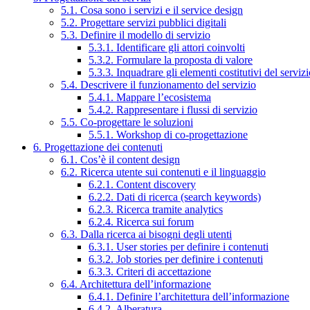
5.1. Cosa sono i servizi e il service design
5.2. Progettare servizi pubblici digitali
5.3. Definire il modello di servizio
5.3.1. Identificare gli attori coinvolti
5.3.2. Formulare la proposta di valore
5.3.3. Inquadrare gli elementi costitutivi del serviz
5.4. Descrivere il funzionamento del servizio
5.4.1. Mappare l’ecosistema
5.4.2. Rappresentare i flussi di servizio
5.5. Co-progettare le soluzioni
5.5.1. Workshop di co-progettazione
6. Progettazione dei contenuti
6.1. Cos’è il content design
6.2. Ricerca utente sui contenuti e il linguaggio
6.2.1. Content discovery
6.2.2. Dati di ricerca (search keywords)
6.2.3. Ricerca tramite analytics
6.2.4. Ricerca sui forum
6.3. Dalla ricerca ai bisogni degli utenti
6.3.1. User stories per definire i contenuti
6.3.2. Job stories per definire i contenuti
6.3.3. Criteri di accettazione
6.4. Architettura dell’informazione
6.4.1. Definire l’architettura dell’informazione
6.4.2. Alberatura