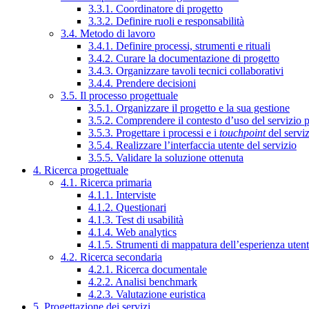
3.3.1. Coordinatore di progetto
3.3.2. Definire ruoli e responsabilità
3.4. Metodo di lavoro
3.4.1. Definire processi, strumenti e rituali
3.4.2. Curare la documentazione di progetto
3.4.3. Organizzare tavoli tecnici collaborativi
3.4.4. Prendere decisioni
3.5. Il processo progettuale
3.5.1. Organizzare il progetto e la sua gestione
3.5.2. Comprendere il contesto d’uso del servizio 
3.5.3. Progettare i processi e i
touchpoint
del servi
3.5.4. Realizzare l’interfaccia utente del servizio
3.5.5. Validare la soluzione ottenuta
4. Ricerca progettuale
4.1. Ricerca primaria
4.1.1. Interviste
4.1.2. Questionari
4.1.3. Test di usabilità
4.1.4. Web analytics
4.1.5. Strumenti di mappatura dell’esperienza uten
4.2. Ricerca secondaria
4.2.1. Ricerca documentale
4.2.2. Analisi benchmark
4.2.3. Valutazione euristica
5. Progettazione dei servizi