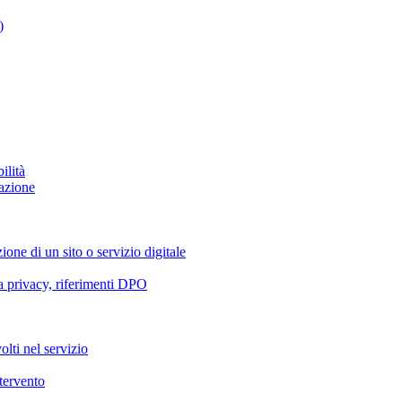
)
ilità
azione
ione di un sito o servizio digitale
va privacy, riferimenti DPO
olti nel servizio
ntervento