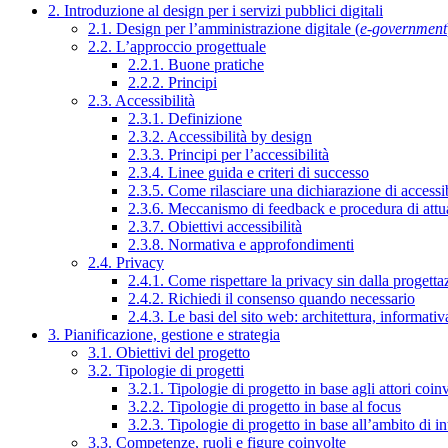
2. Introduzione al design per i servizi pubblici digitali
2.1. Design per l’amministrazione digitale (
e-government
2.2. L’approccio progettuale
2.2.1. Buone pratiche
2.2.2. Principi
2.3. Accessibilità
2.3.1. Definizione
2.3.2. Accessibilità by design
2.3.3. Principi per l’accessibilità
2.3.4. Linee guida e criteri di successo
2.3.5. Come rilasciare una dichiarazione di accessib
2.3.6. Meccanismo di feedback e procedura di attu
2.3.7. Obiettivi accessibilità
2.3.8. Normativa e approfondimenti
2.4. Privacy
2.4.1. Come rispettare la privacy sin dalla progettaz
2.4.2. Richiedi il consenso quando necessario
2.4.3. Le basi del sito web: architettura, informati
3. Pianificazione, gestione e strategia
3.1. Obiettivi del progetto
3.2. Tipologie di progetti
3.2.1. Tipologie di progetto in base agli attori coinv
3.2.2. Tipologie di progetto in base al focus
3.2.3. Tipologie di progetto in base all’ambito di i
3.3. Competenze, ruoli e figure coinvolte