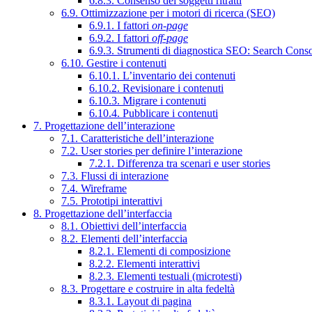
6.8.3. Consenso dei soggetti ritratti
6.9. Ottimizzazione per i motori di ricerca (SEO)
6.9.1. I fattori
on-page
6.9.2. I fattori
off-page
6.9.3. Strumenti di diagnostica SEO: Search Cons
6.10. Gestire i contenuti
6.10.1. L’inventario dei contenuti
6.10.2. Revisionare i contenuti
6.10.3. Migrare i contenuti
6.10.4. Pubblicare i contenuti
7. Progettazione dell’interazione
7.1. Caratteristiche dell’interazione
7.2. User stories per definire l’interazione
7.2.1. Differenza tra scenari e user stories
7.3. Flussi di interazione
7.4. Wireframe
7.5. Prototipi interattivi
8. Progettazione dell’interfaccia
8.1. Obiettivi dell’interfaccia
8.2. Elementi dell’interfaccia
8.2.1. Elementi di composizione
8.2.2. Elementi interattivi
8.2.3. Elementi testuali (microtesti)
8.3. Progettare e costruire in alta fedeltà
8.3.1. Layout di pagina