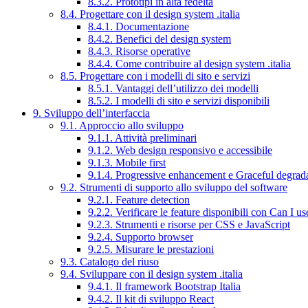
8.3.2. Prototipi in alta fedeltà
8.4. Progettare con il design system .italia
8.4.1. Documentazione
8.4.2. Benefici del design system
8.4.3. Risorse operative
8.4.4. Come contribuire al design system .italia
8.5. Progettare con i modelli di sito e servizi
8.5.1. Vantaggi dell’utilizzo dei modelli
8.5.2. I modelli di sito e servizi disponibili
9. Sviluppo dell’interfaccia
9.1. Approccio allo sviluppo
9.1.1. Attività preliminari
9.1.2. Web design responsivo e accessibile
9.1.3. Mobile first
9.1.4. Progressive enhancement e Graceful degrad
9.2. Strumenti di supporto allo sviluppo del software
9.2.1. Feature detection
9.2.2. Verificare le feature disponibili con Can I us
9.2.3. Strumenti e risorse per CSS e JavaScript
9.2.4. Supporto browser
9.2.5. Misurare le prestazioni
9.3. Catalogo del riuso
9.4. Sviluppare con il design system .italia
9.4.1. Il framework Bootstrap Italia
9.4.2. Il kit di sviluppo React