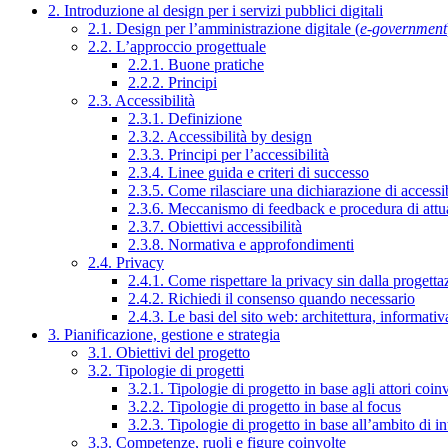
2. Introduzione al design per i servizi pubblici digitali
2.1. Design per l’amministrazione digitale (
e-government
2.2. L’approccio progettuale
2.2.1. Buone pratiche
2.2.2. Principi
2.3. Accessibilità
2.3.1. Definizione
2.3.2. Accessibilità by design
2.3.3. Principi per l’accessibilità
2.3.4. Linee guida e criteri di successo
2.3.5. Come rilasciare una dichiarazione di accessib
2.3.6. Meccanismo di feedback e procedura di attu
2.3.7. Obiettivi accessibilità
2.3.8. Normativa e approfondimenti
2.4. Privacy
2.4.1. Come rispettare la privacy sin dalla progettaz
2.4.2. Richiedi il consenso quando necessario
2.4.3. Le basi del sito web: architettura, informati
3. Pianificazione, gestione e strategia
3.1. Obiettivi del progetto
3.2. Tipologie di progetti
3.2.1. Tipologie di progetto in base agli attori coinv
3.2.2. Tipologie di progetto in base al focus
3.2.3. Tipologie di progetto in base all’ambito di i
3.3. Competenze, ruoli e figure coinvolte