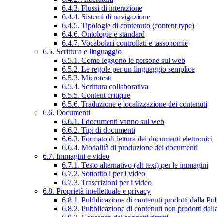
6.4.3. Flussi di interazione
6.4.4. Sistemi di navigazione
6.4.5. Tipologie di contenuto (content type)
6.4.6. Ontologie e standard
6.4.7. Vocabolari controllati e tassonomie
6.5. Scrittura e linguaggio
6.5.1. Come leggono le persone sul web
6.5.2. Le regole per un linguaggio semplice
6.5.3. Microtesti
6.5.4. Scrittura collaborativa
6.5.5. Content critique
6.5.6. Traduzione e localizzazione dei contenuti
6.6. Documenti
6.6.1. I documenti vanno sul web
6.6.2. Tipi di documenti
6.6.3. Formato di lettura dei documenti elettronici
6.6.4. Modalità di produzione dei documenti
6.7. Immagini e video
6.7.1. Testo alternativo (alt text) per le immagini
6.7.2. Sottotitoli per i video
6.7.3. Trascrizioni per i video
6.8. Proprietà intellettuale e privacy
6.8.1. Pubblicazione di contenuti prodotti dalla P
6.8.2. Pubblicazione di contenuti non prodotti dal