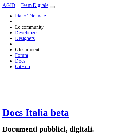
AGID
+
Team Digitale
Piano Triennale
Le community
Developers
Designers
Gli strumenti
Forum
Docs
GitHub
Docs Italia
beta
Documenti pubblici, digitali.