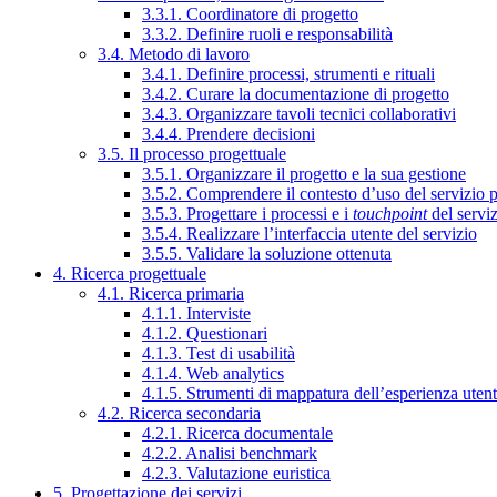
3.3.1. Coordinatore di progetto
3.3.2. Definire ruoli e responsabilità
3.4. Metodo di lavoro
3.4.1. Definire processi, strumenti e rituali
3.4.2. Curare la documentazione di progetto
3.4.3. Organizzare tavoli tecnici collaborativi
3.4.4. Prendere decisioni
3.5. Il processo progettuale
3.5.1. Organizzare il progetto e la sua gestione
3.5.2. Comprendere il contesto d’uso del servizio 
3.5.3. Progettare i processi e i
touchpoint
del servi
3.5.4. Realizzare l’interfaccia utente del servizio
3.5.5. Validare la soluzione ottenuta
4. Ricerca progettuale
4.1. Ricerca primaria
4.1.1. Interviste
4.1.2. Questionari
4.1.3. Test di usabilità
4.1.4. Web analytics
4.1.5. Strumenti di mappatura dell’esperienza uten
4.2. Ricerca secondaria
4.2.1. Ricerca documentale
4.2.2. Analisi benchmark
4.2.3. Valutazione euristica
5. Progettazione dei servizi