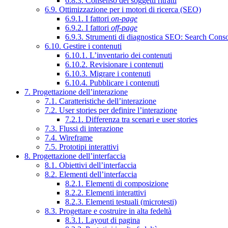
6.8.3. Consenso dei soggetti ritratti
6.9. Ottimizzazione per i motori di ricerca (SEO)
6.9.1. I fattori
on-page
6.9.2. I fattori
off-page
6.9.3. Strumenti di diagnostica SEO: Search Cons
6.10. Gestire i contenuti
6.10.1. L’inventario dei contenuti
6.10.2. Revisionare i contenuti
6.10.3. Migrare i contenuti
6.10.4. Pubblicare i contenuti
7. Progettazione dell’interazione
7.1. Caratteristiche dell’interazione
7.2. User stories per definire l’interazione
7.2.1. Differenza tra scenari e user stories
7.3. Flussi di interazione
7.4. Wireframe
7.5. Prototipi interattivi
8. Progettazione dell’interfaccia
8.1. Obiettivi dell’interfaccia
8.2. Elementi dell’interfaccia
8.2.1. Elementi di composizione
8.2.2. Elementi interattivi
8.2.3. Elementi testuali (microtesti)
8.3. Progettare e costruire in alta fedeltà
8.3.1. Layout di pagina