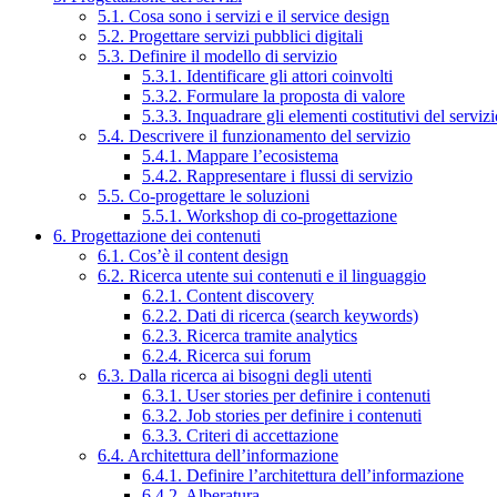
5.1. Cosa sono i servizi e il service design
5.2. Progettare servizi pubblici digitali
5.3. Definire il modello di servizio
5.3.1. Identificare gli attori coinvolti
5.3.2. Formulare la proposta di valore
5.3.3. Inquadrare gli elementi costitutivi del serviz
5.4. Descrivere il funzionamento del servizio
5.4.1. Mappare l’ecosistema
5.4.2. Rappresentare i flussi di servizio
5.5. Co-progettare le soluzioni
5.5.1. Workshop di co-progettazione
6. Progettazione dei contenuti
6.1. Cos’è il content design
6.2. Ricerca utente sui contenuti e il linguaggio
6.2.1. Content discovery
6.2.2. Dati di ricerca (search keywords)
6.2.3. Ricerca tramite analytics
6.2.4. Ricerca sui forum
6.3. Dalla ricerca ai bisogni degli utenti
6.3.1. User stories per definire i contenuti
6.3.2. Job stories per definire i contenuti
6.3.3. Criteri di accettazione
6.4. Architettura dell’informazione
6.4.1. Definire l’architettura dell’informazione
6.4.2. Alberatura