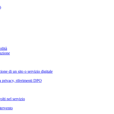
)
ilità
azione
ione di un sito o servizio digitale
va privacy, riferimenti DPO
olti nel servizio
ntervento