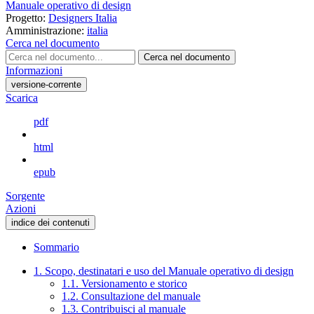
Manuale operativo di design
Progetto:
Designers Italia
Amministrazione:
italia
Cerca nel documento
Cerca nel documento
Informazioni
versione-corrente
Scarica
pdf
html
epub
Sorgente
Azioni
indice dei contenuti
Sommario
1. Scopo, destinatari e uso del Manuale operativo di design
1.1. Versionamento e storico
1.2. Consultazione del manuale
1.3. Contribuisci al manuale