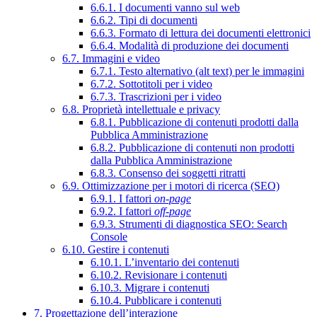
6.6.1. I documenti vanno sul web
6.6.2. Tipi di documenti
6.6.3. Formato di lettura dei documenti elettronici
6.6.4. Modalità di produzione dei documenti
6.7. Immagini e video
6.7.1. Testo alternativo (alt text) per le immagini
6.7.2. Sottotitoli per i video
6.7.3. Trascrizioni per i video
6.8. Proprietà intellettuale e privacy
6.8.1. Pubblicazione di contenuti prodotti dalla
Pubblica Amministrazione
6.8.2. Pubblicazione di contenuti non prodotti
dalla Pubblica Amministrazione
6.8.3. Consenso dei soggetti ritratti
6.9. Ottimizzazione per i motori di ricerca (SEO)
6.9.1. I fattori
on-page
6.9.2. I fattori
off-page
6.9.3. Strumenti di diagnostica SEO: Search
Console
6.10. Gestire i contenuti
6.10.1. L’inventario dei contenuti
6.10.2. Revisionare i contenuti
6.10.3. Migrare i contenuti
6.10.4. Pubblicare i contenuti
7. Progettazione dell’interazione