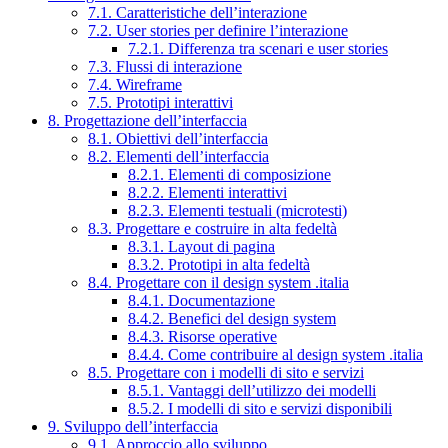
7.1. Caratteristiche dell’interazione
7.2. User stories per definire l’interazione
7.2.1. Differenza tra scenari e user stories
7.3. Flussi di interazione
7.4. Wireframe
7.5. Prototipi interattivi
8. Progettazione dell’interfaccia
8.1. Obiettivi dell’interfaccia
8.2. Elementi dell’interfaccia
8.2.1. Elementi di composizione
8.2.2. Elementi interattivi
8.2.3. Elementi testuali (microtesti)
8.3. Progettare e costruire in alta fedeltà
8.3.1. Layout di pagina
8.3.2. Prototipi in alta fedeltà
8.4. Progettare con il design system .italia
8.4.1. Documentazione
8.4.2. Benefici del design system
8.4.3. Risorse operative
8.4.4. Come contribuire al design system .italia
8.5. Progettare con i modelli di sito e servizi
8.5.1. Vantaggi dell’utilizzo dei modelli
8.5.2. I modelli di sito e servizi disponibili
9. Sviluppo dell’interfaccia
9.1. Approccio allo sviluppo