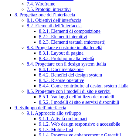
7.4. Wireframe
7.5. Prototipi interattivi
8. Progettazione dell’interfaccia
8.1. Obiettivi dell’interfaccia
8.2. Elementi dell’interfaccia
8.2.1. Elementi di composizione
8.2.2. Elementi interattivi
8.2.3. Elementi testuali (microtesti)
8.3. Progettare e costruire in alta fedeltà
8.3.1. Layout di pagina
8.3.2. Prototipi in alta fedeltà
8.4. Progettare con il design system .italia
8.4.1. Documentazione
8.4.2. Benefici del design system
8.4.3. Risorse operative
8.4.4. Come contribuire al design system .italia
8.5. Progettare con i modelli di sito e servizi
8.5.1. Vantaggi dell’utilizzo dei modelli
8.5.2. I modelli di sito e servizi disponibili
9. Sviluppo dell’interfaccia
9.1. Approccio allo sviluppo
9.1.1. Attività preliminari
9.1.2. Web design responsivo e accessibile
9.1.3. Mobile first
9.1.4. Progressive enhancement e Graceful