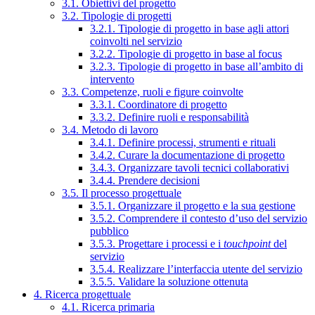
3.1. Obiettivi del progetto
3.2. Tipologie di progetti
3.2.1. Tipologie di progetto in base agli attori
coinvolti nel servizio
3.2.2. Tipologie di progetto in base al focus
3.2.3. Tipologie di progetto in base all’ambito di
intervento
3.3. Competenze, ruoli e figure coinvolte
3.3.1. Coordinatore di progetto
3.3.2. Definire ruoli e responsabilità
3.4. Metodo di lavoro
3.4.1. Definire processi, strumenti e rituali
3.4.2. Curare la documentazione di progetto
3.4.3. Organizzare tavoli tecnici collaborativi
3.4.4. Prendere decisioni
3.5. Il processo progettuale
3.5.1. Organizzare il progetto e la sua gestione
3.5.2. Comprendere il contesto d’uso del servizio
pubblico
3.5.3. Progettare i processi e i
touchpoint
del
servizio
3.5.4. Realizzare l’interfaccia utente del servizio
3.5.5. Validare la soluzione ottenuta
4. Ricerca progettuale
4.1. Ricerca primaria