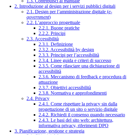
1.3. Contribuisci al manuale
2. Introduzione al design per i servizi pubblici digitali
2.1. Design per l’amministrazione digitale (
e-
government
)
2.2. L’approccio progettuale
2.2.1. Buone pratiche
2.2.2. Principi
2.3. Accessibilità
2.3.1. Definizione
2.3.2. Accessibilità by design
2.3.3. Principi per l’accessibilità
2.3.4. Linee guida e criteri di successo
2.3.5. Come rilasciare una dichiarazione di
accessibilità
2.3.6. Meccanismo di feedback e procedura di
attuazione
2.3.7. Obiettivi accessibilità
2.3.8. Normativa e approfondimenti
2.4. Privacy
2.4.1. Come rispettare la privacy sin dalla
progettazione di un sito o servizio digitale
2.4.2. Richiedi il consenso quando necessario
2.4.3. Le basi del sito web: architettura,
informativa privacy, riferimenti DPO
3. Pianificazione, gestione e strategia