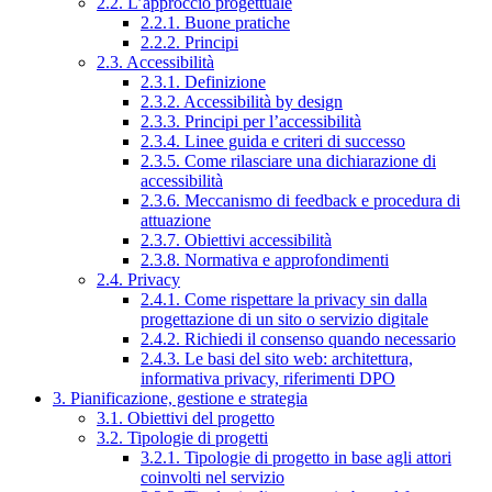
2.2. L’approccio progettuale
2.2.1. Buone pratiche
2.2.2. Principi
2.3. Accessibilità
2.3.1. Definizione
2.3.2. Accessibilità by design
2.3.3. Principi per l’accessibilità
2.3.4. Linee guida e criteri di successo
2.3.5. Come rilasciare una dichiarazione di
accessibilità
2.3.6. Meccanismo di feedback e procedura di
attuazione
2.3.7. Obiettivi accessibilità
2.3.8. Normativa e approfondimenti
2.4. Privacy
2.4.1. Come rispettare la privacy sin dalla
progettazione di un sito o servizio digitale
2.4.2. Richiedi il consenso quando necessario
2.4.3. Le basi del sito web: architettura,
informativa privacy, riferimenti DPO
3. Pianificazione, gestione e strategia
3.1. Obiettivi del progetto
3.2. Tipologie di progetti
3.2.1. Tipologie di progetto in base agli attori
coinvolti nel servizio