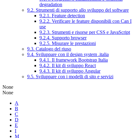
degradation
9.2. Strumenti di supporto allo sviluppo del software
9.2.1. Feature detection
9.2.2. Verificare le feature disponibili con Can I
use
9.2.3. Strumenti e risorse per CSS e JavaScript
9.2.4. Supporto browser
9.2.5. Misurare le prestazioni
9.3. Catalogo del riuso
9.4. Sviluppare con il design system .italia
9.4.1. Il framework Bootstrap Italia
9.4.2. Il kit di sviluppo React
9.4.3. Il kit di sviluppo Angular
9.5. Sviluppare con i modelli di sito e servizi
None
None
A
B
C
D
E
I
M