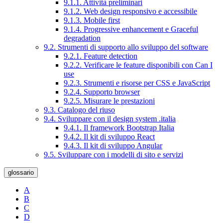
9.1.1. Attività preliminari
9.1.2. Web design responsivo e accessibile
9.1.3. Mobile first
9.1.4. Progressive enhancement e Graceful
degradation
9.2. Strumenti di supporto allo sviluppo del software
9.2.1. Feature detection
9.2.2. Verificare le feature disponibili con Can I
use
9.2.3. Strumenti e risorse per CSS e JavaScript
9.2.4. Supporto browser
9.2.5. Misurare le prestazioni
9.3. Catalogo del riuso
9.4. Sviluppare con il design system .italia
9.4.1. Il framework Bootstrap Italia
9.4.2. Il kit di sviluppo React
9.4.3. Il kit di sviluppo Angular
9.5. Sviluppare con i modelli di sito e servizi
glossario
A
B
C
D