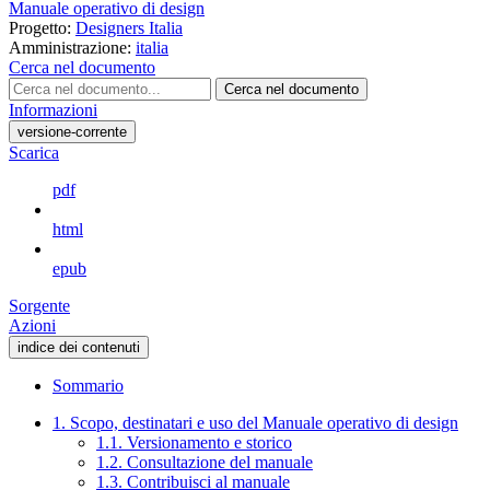
Manuale operativo di design
Progetto:
Designers Italia
Amministrazione:
italia
Cerca nel documento
Cerca nel documento
Informazioni
versione-corrente
Scarica
pdf
html
epub
Sorgente
Azioni
indice dei contenuti
Sommario
1. Scopo, destinatari e uso del Manuale operativo di design
1.1. Versionamento e storico
1.2. Consultazione del manuale
1.3. Contribuisci al manuale