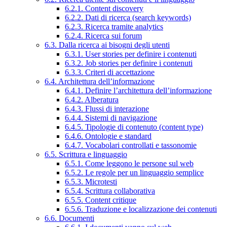
6.2.1. Content discovery
6.2.2. Dati di ricerca (search keywords)
6.2.3. Ricerca tramite analytics
6.2.4. Ricerca sui forum
6.3. Dalla ricerca ai bisogni degli utenti
6.3.1. User stories per definire i contenuti
6.3.2. Job stories per definire i contenuti
6.3.3. Criteri di accettazione
6.4. Architettura dell’informazione
6.4.1. Definire l’architettura dell’informazione
6.4.2. Alberatura
6.4.3. Flussi di interazione
6.4.4. Sistemi di navigazione
6.4.5. Tipologie di contenuto (content type)
6.4.6. Ontologie e standard
6.4.7. Vocabolari controllati e tassonomie
6.5. Scrittura e linguaggio
6.5.1. Come leggono le persone sul web
6.5.2. Le regole per un linguaggio semplice
6.5.3. Microtesti
6.5.4. Scrittura collaborativa
6.5.5. Content critique
6.5.6. Traduzione e localizzazione dei contenuti
6.6. Documenti