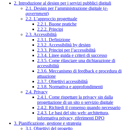
2. Introduzione al design per i servizi pubblici digitali
2.1. Design per l’amministrazione digitale (
e-
government
)
2.2. L’approccio progettuale
2.2.1. Buone pratiche
2.2.2. Principi
2.3. Accessibilità
2.3.1. Definizione
2.3.2. Accessibilità by design
2.3.3. Principi per l’accessibilità
2.3.4. Linee guida e criteri di successo
2.3.5. Come rilasciare una dichiarazione di
accessibilità
2.3.6. Meccanismo di feedback e procedura di
attuazione
2.3.7. Obiettivi accessibilità
2.3.8. Normativa e approfondimenti
2.4. Privacy
2.4.1. Come rispettare la privacy sin dalla
progettazione di un sito o servizio digitale
2.4.2. Richiedi il consenso quando necessario
2.4.3. Le basi del sito web: architettura,
informativa privacy, riferimenti DPO
3. Pianificazione, gestione e strategia
3.1. Obiettivi del progetto