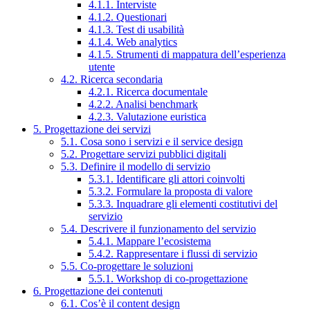
4.1.1. Interviste
4.1.2. Questionari
4.1.3. Test di usabilità
4.1.4. Web analytics
4.1.5. Strumenti di mappatura dell’esperienza
utente
4.2. Ricerca secondaria
4.2.1. Ricerca documentale
4.2.2. Analisi benchmark
4.2.3. Valutazione euristica
5. Progettazione dei servizi
5.1. Cosa sono i servizi e il service design
5.2. Progettare servizi pubblici digitali
5.3. Definire il modello di servizio
5.3.1. Identificare gli attori coinvolti
5.3.2. Formulare la proposta di valore
5.3.3. Inquadrare gli elementi costitutivi del
servizio
5.4. Descrivere il funzionamento del servizio
5.4.1. Mappare l’ecosistema
5.4.2. Rappresentare i flussi di servizio
5.5. Co-progettare le soluzioni
5.5.1. Workshop di co-progettazione
6. Progettazione dei contenuti
6.1. Cos’è il content design