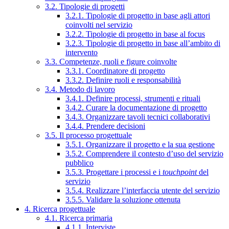
3.2. Tipologie di progetti
3.2.1. Tipologie di progetto in base agli attori
coinvolti nel servizio
3.2.2. Tipologie di progetto in base al focus
3.2.3. Tipologie di progetto in base all’ambito di
intervento
3.3. Competenze, ruoli e figure coinvolte
3.3.1. Coordinatore di progetto
3.3.2. Definire ruoli e responsabilità
3.4. Metodo di lavoro
3.4.1. Definire processi, strumenti e rituali
3.4.2. Curare la documentazione di progetto
3.4.3. Organizzare tavoli tecnici collaborativi
3.4.4. Prendere decisioni
3.5. Il processo progettuale
3.5.1. Organizzare il progetto e la sua gestione
3.5.2. Comprendere il contesto d’uso del servizio
pubblico
3.5.3. Progettare i processi e i
touchpoint
del
servizio
3.5.4. Realizzare l’interfaccia utente del servizio
3.5.5. Validare la soluzione ottenuta
4. Ricerca progettuale
4.1. Ricerca primaria
4.1.1. Interviste