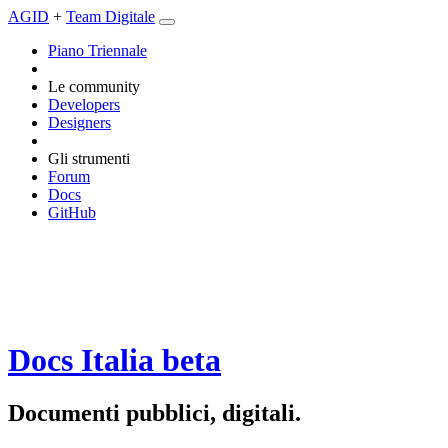
AGID
+
Team Digitale
Piano Triennale
Le community
Developers
Designers
Gli strumenti
Forum
Docs
GitHub
Docs Italia
beta
Documenti pubblici, digitali.