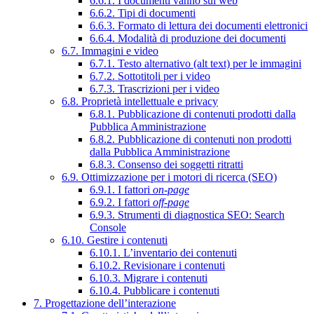
6.6.1. I documenti vanno sul web
6.6.2. Tipi di documenti
6.6.3. Formato di lettura dei documenti elettronici
6.6.4. Modalità di produzione dei documenti
6.7. Immagini e video
6.7.1. Testo alternativo (alt text) per le immagini
6.7.2. Sottotitoli per i video
6.7.3. Trascrizioni per i video
6.8. Proprietà intellettuale e privacy
6.8.1. Pubblicazione di contenuti prodotti dalla
Pubblica Amministrazione
6.8.2. Pubblicazione di contenuti non prodotti
dalla Pubblica Amministrazione
6.8.3. Consenso dei soggetti ritratti
6.9. Ottimizzazione per i motori di ricerca (SEO)
6.9.1. I fattori
on-page
6.9.2. I fattori
off-page
6.9.3. Strumenti di diagnostica SEO: Search
Console
6.10. Gestire i contenuti
6.10.1. L’inventario dei contenuti
6.10.2. Revisionare i contenuti
6.10.3. Migrare i contenuti
6.10.4. Pubblicare i contenuti
7. Progettazione dell’interazione