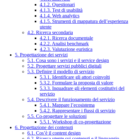
4.1.2. Questionari
4.1.3. Test di usabilità
4.1.4. Web analytics
4.1.5. Strumenti di mappatura dell’esperienza
utente
4.2. Ricerca secondaria
4.2.1. Ricerca documentale
4.2.2. Analisi benchmark
4.2.3. Valutazione euristica
5. Progettazione dei servizi
5.1. Cosa sono i servizi e il service design
5.2. Progettare servizi pubblici digitali
5.3. Definire il modello di servizio
5.3.1. Identificare gli attori coinvolti
5.3.2. Formulare la proposta di valore
5.3.3. Inquadrare gli elementi costitutivi del
servizio
5.4. Descrivere il funzionamento del servizio
5.4.1. Mappare l’ecosistema
5.4.2. Rappresentare i flussi di servizio
5.5. Co-progettare le soluzioni
5.5.1. Workshop di co-progettazione
6. Progettazione dei contenuti
6.1. Cos’è il content design
6.2. Ricerca utente sui contenuti e il linguaggio