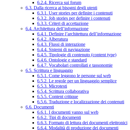
6.2.4. Ricerca sui forum
6.3. Dalla ricerca ai bisogni degli utenti
6.3.1. User stories per definire i contenuti
6.3.2. Job stories per definire i contenuti
6.3.3. Criteri di accettazione
6.4. Architettura dell’informazione
6.4.1. Definire l’architettura dell’informazione
6.4.2. Alberatura
6.4.3. Flussi di interazione
6.4.4. Sistemi di navigazione
6.4.5. Tipologie di contenuto (content type)
6.4.6. Ontologie e standard
6.4.7. Vocabolari controllati e tassonomie
6.5. Scrittura e linguaggio
6.5.1. Come leggono le persone sul web
6.5.2. Le regole per un linguaggio semplice
6.5.3. Microtesti
6.5.4. Scrittura collaborativa
6.5.5. Content critique
6.5.6. Traduzione e localizzazione dei contenuti
6.6. Documenti
6.6.1. I documenti vanno sul web
6.6.2. Tipi di documenti
6.6.3. Formato di lettura dei documenti elettronici
6.6.4. Modalità di produzione dei documenti