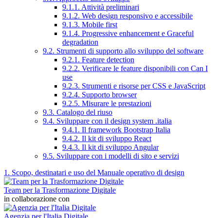
9.1.1. Attività preliminari
9.1.2. Web design responsivo e accessibile
9.1.3. Mobile first
9.1.4. Progressive enhancement e Graceful
degradation
9.2. Strumenti di supporto allo sviluppo del software
9.2.1. Feature detection
9.2.2. Verificare le feature disponibili con Can I
use
9.2.3. Strumenti e risorse per CSS e JavaScript
9.2.4. Supporto browser
9.2.5. Misurare le prestazioni
9.3. Catalogo del riuso
9.4. Sviluppare con il design system .italia
9.4.1. Il framework Bootstrap Italia
9.4.2. Il kit di sviluppo React
9.4.3. Il kit di sviluppo Angular
9.5. Sviluppare con i modelli di sito e servizi
1. Scopo, destinatari e uso del Manuale operativo di design
Team per la Trasformazione Digitale
in collaborazione con
Agenzia per l'Italia Digitale