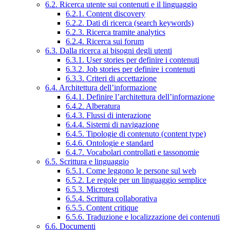
6.2. Ricerca utente sui contenuti e il linguaggio
6.2.1. Content discovery
6.2.2. Dati di ricerca (search keywords)
6.2.3. Ricerca tramite analytics
6.2.4. Ricerca sui forum
6.3. Dalla ricerca ai bisogni degli utenti
6.3.1. User stories per definire i contenuti
6.3.2. Job stories per definire i contenuti
6.3.3. Criteri di accettazione
6.4. Architettura dell’informazione
6.4.1. Definire l’architettura dell’informazione
6.4.2. Alberatura
6.4.3. Flussi di interazione
6.4.4. Sistemi di navigazione
6.4.5. Tipologie di contenuto (content type)
6.4.6. Ontologie e standard
6.4.7. Vocabolari controllati e tassonomie
6.5. Scrittura e linguaggio
6.5.1. Come leggono le persone sul web
6.5.2. Le regole per un linguaggio semplice
6.5.3. Microtesti
6.5.4. Scrittura collaborativa
6.5.5. Content critique
6.5.6. Traduzione e localizzazione dei contenuti
6.6. Documenti