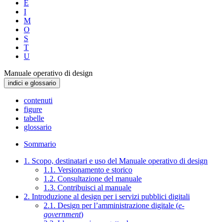
E
I
M
O
S
T
U
Manuale operativo di design
indici e glossario
contenuti
figure
tabelle
glossario
Sommario
1. Scopo, destinatari e uso del Manuale operativo di design
1.1. Versionamento e storico
1.2. Consultazione del manuale
1.3. Contribuisci al manuale
2. Introduzione al design per i servizi pubblici digitali
2.1. Design per l’amministrazione digitale (
e-
government
)