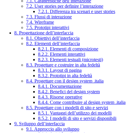
7.1. Caratteristiche dell’interazione
7.2. User stories per definire l’interazione
7.2.1. Differenza tra scenari e user stories
7.3. Flussi di interazione
7.4. Wireframe
7.5. Prototipi interattivi
8. Progettazione dell’interfaccia
8.1. Obiettivi dell’interfaccia
8.2. Elementi dell’interfaccia
8.2.1. Elementi di composizione
8.2.2. Elementi interattivi
8.2.3. Elementi testuali (microtesti)
8.3. Progettare e costruire in alta fedeltà
8.3.1. Layout di pagina
8.3.2. Prototipi in alta fedeltà
8.4. Progettare con il design system .italia
8.4.1. Documentazione
8.4.2. Benefici del design system
8.4.3. Risorse operative
8.4.4. Come contribuire al design system .italia
8.5. Progettare con i modelli di sito e servizi
8.5.1. Vantaggi dell’utilizzo dei modelli
8.5.2. I modelli di sito e servizi disponibili
9. Sviluppo dell’interfaccia
9.1. Approccio allo sviluppo