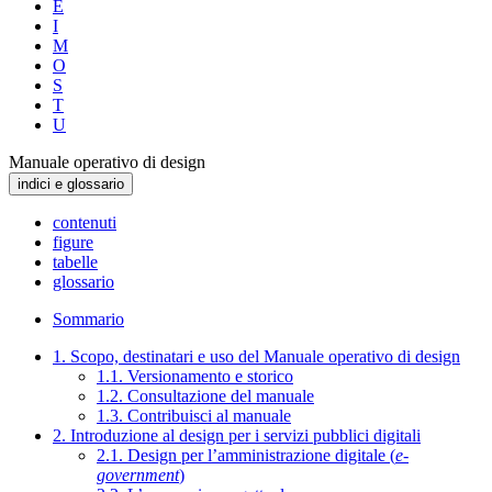
E
I
M
O
S
T
U
Manuale operativo di design
indici e glossario
contenuti
figure
tabelle
glossario
Sommario
1. Scopo, destinatari e uso del Manuale operativo di design
1.1. Versionamento e storico
1.2. Consultazione del manuale
1.3. Contribuisci al manuale
2. Introduzione al design per i servizi pubblici digitali
2.1. Design per l’amministrazione digitale (
e-
government
)