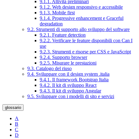
9.1.1. Attività preliminari
9.1.2. Web design responsivo e accessibile
9.1.3. Mobile first
9.1.4. Progressive enhancement e Graceful
degradation
9.2. Strumenti di supporto allo sviluppo del software
9.2.1. Feature detection
9.2.2. Verificare le feature disponibili con Can I
use
9.2.3. Strumenti e risorse per CSS e JavaScript
9.2.4. Supporto browser
9.2.5. Misurare le prestazioni
9.3. Catalogo del riuso
9.4. Sviluppare con il design system .italia
9.4.1. Il framework Bootstrap Italia
9.4.2. Il kit di sviluppo React
9.4.3. Il kit di sviluppo Angular
9.5. Sviluppare con i modelli di sito e servizi
glossario
A
B
C
D