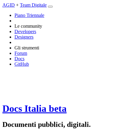
AGID
+
Team Digitale
Piano Triennale
Le community
Developers
Designers
Gli strumenti
Forum
Docs
GitHub
Docs Italia
beta
Documenti pubblici, digitali.