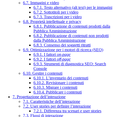
6.7. Immagini e video
6.7.1. Testo alternativo (alt text) per le immagini
6.7.2. Sottotitoli per i video
6.7.3. Trascrizioni per i video
6.8. Proprietà intellettuale e privacy
6.8.1. Pubblicazione di contenuti prodotti dalla
Pubblica Amministrazione
6.8.2. Pubblicazione di contenuti non prodotti
dalla Pubblica Amministrazione
6.8.3. Consenso dei soggetti ritratti
6.9. Ottimizzazione per i motori di ricerca (SEO)
6.9.1. I fattori
on-page
6.9.2. I fattori
off-page
6.9.3. Strumenti di diagnostica SEO: Search
Console
6.10. Gestire i contenuti
6.10.1. L’inventario dei contenuti
6.10.2. Revisionare i contenuti
6.10.3. Migrare i contenuti
6.10.4. Pubblicare i contenuti
7. Progettazione dell’interazione
7.1. Caratteristiche dell’interazione
7.2. User stories per definire l’interazione
7.2.1. Differenza tra scenari e user stories
7.3. Flussi di interazione