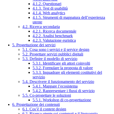
4.1.2. Questionari
4.1.3. Test di usabilità
4.1.4. Web analytics
4.1.5. Strumenti di mappatura dell’esperienza
utente
4.2. Ricerca secondaria
4.2.1. Ricerca documentale
4.2.2. Analisi benchmark
4.2.3. Valutazione euristica
5. Progettazione dei servizi
5.1. Cosa sono i servizi e il service design
5.2. Progettare servizi pubblici digitali
5.3. Definire il modello di servizio
5.3.1. Identificare gli attori coinvolti
5.3.2. Formulare la proposta di valore
5.3.3. Inquadrare gli elementi costitutivi del
servizio
5.4. Descrivere il funzionamento del servizio
5.4.1. Mappare l’ecosistema
5.4.2. Rappresentare i flussi di servizio
5.5. Co-progettare le soluzioni
5.5.1. Workshop di co-progettazione
6. Progettazione dei contenuti
6.1. Cos’è il content design
6.2. Ricerca utente sui contenuti e il linguaggio