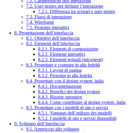
7.1. Caratteristiche dell’interazione
7.2. User stories per definire l’interazione
7.2.1. Differenza tra scenari e user stories
7.3. Flussi di interazione
7.4. Wireframe
7.5. Prototipi interattivi
8. Progettazione dell’interfaccia
8.1. Obiettivi dell’interfaccia
8.2. Elementi dell’interfaccia
8.2.1. Elementi di composizione
8.2.2. Elementi interattivi
8.2.3. Elementi testuali (microtesti)
8.3. Progettare e costruire in alta fedeltà
8.3.1. Layout di pagina
8.3.2. Prototipi in alta fedeltà
8.4. Progettare con il design system .italia
8.4.1. Documentazione
8.4.2. Benefici del design system
8.4.3. Risorse operative
8.4.4. Come contribuire al design system .italia
8.5. Progettare con i modelli di sito e servizi
8.5.1. Vantaggi dell’utilizzo dei modelli
8.5.2. I modelli di sito e servizi disponibili
9. Sviluppo dell’interfaccia
9.1. Approccio allo sviluppo