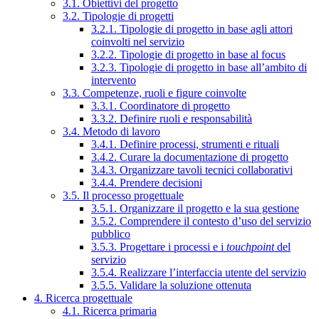
3.1. Obiettivi del progetto
3.2. Tipologie di progetti
3.2.1. Tipologie di progetto in base agli attori
coinvolti nel servizio
3.2.2. Tipologie di progetto in base al focus
3.2.3. Tipologie di progetto in base all’ambito di
intervento
3.3. Competenze, ruoli e figure coinvolte
3.3.1. Coordinatore di progetto
3.3.2. Definire ruoli e responsabilità
3.4. Metodo di lavoro
3.4.1. Definire processi, strumenti e rituali
3.4.2. Curare la documentazione di progetto
3.4.3. Organizzare tavoli tecnici collaborativi
3.4.4. Prendere decisioni
3.5. Il processo progettuale
3.5.1. Organizzare il progetto e la sua gestione
3.5.2. Comprendere il contesto d’uso del servizio
pubblico
3.5.3. Progettare i processi e i
touchpoint
del
servizio
3.5.4. Realizzare l’interfaccia utente del servizio
3.5.5. Validare la soluzione ottenuta
4. Ricerca progettuale
4.1. Ricerca primaria