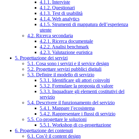
4.1.1. Interviste
4.1.2. Questionari
4.1.3. Test di usabilità
4.1.4. Web analytics
4.1.5. Strumenti di mappatura dell’esperienza
utente
4.2. Ricerca secondaria
4.2.1. Ricerca documentale
4.2.2. Analisi benchmark
4.2.3. Valutazione euristica
5. Progettazione dei servizi
5.1. Cosa sono i servizi e il service design
5.2. Progettare servizi pubblici digitali
5.3. Definire il modello di servizio
5.3.1. Identificare gli attori coinvolti
5.3.2. Formulare la proposta di valore
5.3.3. Inquadrare gli elementi costitutivi del
servizio
5.4. Descrivere il funzionamento del servizio
5.4.1. Mappare l’ecosistema
5.4.2. Rappresentare i flussi di servizio
5.5. Co-progettare le soluzioni
5.5.1. Workshop di co-progettazione
6. Progettazione dei contenuti
6.1. Cos’è il content design