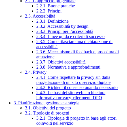
2.2. L’approccio progettuale
2.2.1. Buone pratiche
2.2.2. Principi
2.3. Accessibilità
2.3.1. Definizione
2.3.2. Accessibilità by design
2.3.3. Principi per l’accessibilità
2.3.4. Linee guida e criteri di successo
2.3.5. Come rilasciare una dichiarazione di
accessibilità
2.3.6. Meccanismo di feedback e procedura di
attuazione
2.3.7. Obiettivi accessibilità
2.3.8. Normativa e approfondimenti
2.4. Privacy
2.4.1. Come rispettare la privacy sin dalla
progettazione di un sito o servizio digitale
2.4.2. Richiedi il consenso quando necessario
2.4.3. Le basi del sito web: architettura,
informativa privacy, riferimenti DPO
3. Pianificazione, gestione e strategia
3.1. Obiettivi del progetto
3.2. Tipologie di progetti
3.2.1. Tipologie di progetto in base agli attori
coinvolti nel servizio