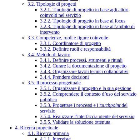
3.2. Tipologie di progetti
3.2.1. Tipologie di progetto in base agli attori
coinvolti nel servizio
3.2.2. Tipologie di progetto in base al focus
3.2.3. Tipologie di progetto in base all’ambito di
intervento
3.3. Competenze, ruoli e figure coinvolte
3.3.1. Coordinatore di progetto
3.3.2. Definire ruoli e responsabilità
3.4. Metodo di lavoro
3.4.1. Definire processi, strumenti e rituali
3.4.2. Curare la documentazione di progetto
3.4.3. Organizzare tavoli tecnici collaborativi
3.4.4. Prendere decisioni
3.5. Il processo progettuale
3.5.1. Organizzare il progetto e la sua gestione
3.5.2. Comprendere il contesto d’uso del servizio
pubblico
3.5.3. Progettare i processi e i
touchpoint
del
servizio
3.5.4. Realizzare l’interfaccia utente del servizio
3.5.5. Validare la soluzione ottenuta
4. Ricerca progettuale
4.1. Ricerca primaria
4.1.1. Interviste