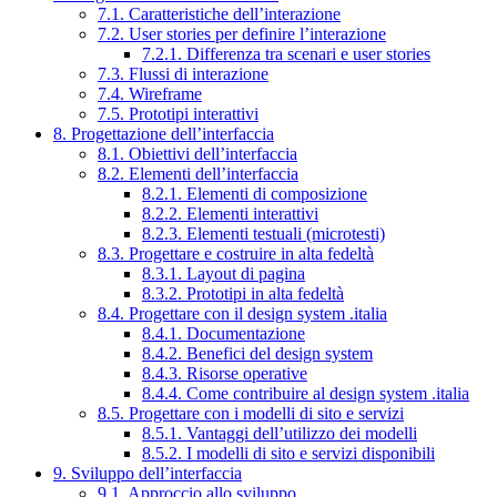
7.1. Caratteristiche dell’interazione
7.2. User stories per definire l’interazione
7.2.1. Differenza tra scenari e user stories
7.3. Flussi di interazione
7.4. Wireframe
7.5. Prototipi interattivi
8. Progettazione dell’interfaccia
8.1. Obiettivi dell’interfaccia
8.2. Elementi dell’interfaccia
8.2.1. Elementi di composizione
8.2.2. Elementi interattivi
8.2.3. Elementi testuali (microtesti)
8.3. Progettare e costruire in alta fedeltà
8.3.1. Layout di pagina
8.3.2. Prototipi in alta fedeltà
8.4. Progettare con il design system .italia
8.4.1. Documentazione
8.4.2. Benefici del design system
8.4.3. Risorse operative
8.4.4. Come contribuire al design system .italia
8.5. Progettare con i modelli di sito e servizi
8.5.1. Vantaggi dell’utilizzo dei modelli
8.5.2. I modelli di sito e servizi disponibili
9. Sviluppo dell’interfaccia
9.1. Approccio allo sviluppo