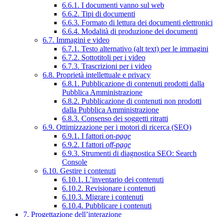
6.6.1. I documenti vanno sul web
6.6.2. Tipi di documenti
6.6.3. Formato di lettura dei documenti elettronici
6.6.4. Modalità di produzione dei documenti
6.7. Immagini e video
6.7.1. Testo alternativo (alt text) per le immagini
6.7.2. Sottotitoli per i video
6.7.3. Trascrizioni per i video
6.8. Proprietà intellettuale e privacy
6.8.1. Pubblicazione di contenuti prodotti dalla
Pubblica Amministrazione
6.8.2. Pubblicazione di contenuti non prodotti
dalla Pubblica Amministrazione
6.8.3. Consenso dei soggetti ritratti
6.9. Ottimizzazione per i motori di ricerca (SEO)
6.9.1. I fattori
on-page
6.9.2. I fattori
off-page
6.9.3. Strumenti di diagnostica SEO: Search
Console
6.10. Gestire i contenuti
6.10.1. L’inventario dei contenuti
6.10.2. Revisionare i contenuti
6.10.3. Migrare i contenuti
6.10.4. Pubblicare i contenuti
7. Progettazione dell’interazione