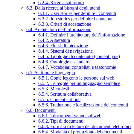
6.2.4. Ricerca sui forum
6.3. Dalla ricerca ai bisogni degli utenti
6.3.1. User stories per definire i contenuti
6.3.2. Job stories per definire i contenuti
6.3.3. Criteri di accettazione
6.4. Architettura dell’informazione
6.4.1. Definire l’architettura dell’informazione
6.4.2. Alberatura
6.4.3. Flussi di interazione
6.4.4. Sistemi di navigazione
6.4.5. Tipologie di contenuto (content type)
6.4.6. Ontologie e standard
6.4.7. Vocabolari controllati e tassonomie
6.5. Scrittura e linguaggio
6.5.1. Come leggono le persone sul web
6.5.2. Le regole per un linguaggio semplice
6.5.3. Microtesti
6.5.4. Scrittura collaborativa
6.5.5. Content critique
6.5.6. Traduzione e localizzazione dei contenuti
6.6. Documenti
6.6.1. I documenti vanno sul web
6.6.2. Tipi di documenti
6.6.3. Formato di lettura dei documenti elettronici
6.6.4. Modalità di produzione dei documenti