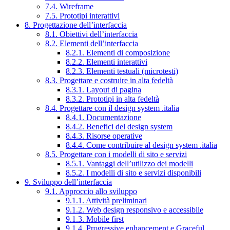
7.4. Wireframe
7.5. Prototipi interattivi
8. Progettazione dell’interfaccia
8.1. Obiettivi dell’interfaccia
8.2. Elementi dell’interfaccia
8.2.1. Elementi di composizione
8.2.2. Elementi interattivi
8.2.3. Elementi testuali (microtesti)
8.3. Progettare e costruire in alta fedeltà
8.3.1. Layout di pagina
8.3.2. Prototipi in alta fedeltà
8.4. Progettare con il design system .italia
8.4.1. Documentazione
8.4.2. Benefici del design system
8.4.3. Risorse operative
8.4.4. Come contribuire al design system .italia
8.5. Progettare con i modelli di sito e servizi
8.5.1. Vantaggi dell’utilizzo dei modelli
8.5.2. I modelli di sito e servizi disponibili
9. Sviluppo dell’interfaccia
9.1. Approccio allo sviluppo
9.1.1. Attività preliminari
9.1.2. Web design responsivo e accessibile
9.1.3. Mobile first
9.1.4. Progressive enhancement e Graceful