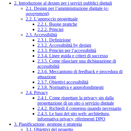
2. Introduzione al design per i servizi pubblici digitali
2.1. Design per l’amministrazione digitale (
e-
government
)
2.2. L’approccio progettuale
2.2.1. Buone pratiche
2.2.2. Principi
2.3. Accessibilità
2.3.1. Definizione
2.3.2. Accessibilità by design
2.3.3. Principi per l’accessibilità
2.3.4. Linee guida e criteri di successo
2.3.5. Come rilasciare una dichiarazione di
accessibilità
2.3.6. Meccanismo di feedback e procedura di
attuazione
2.3.7. Obiettivi accessibilità
2.3.8. Normativa e approfondimenti
2.4. Privacy
2.4.1. Come rispettare la privacy sin dalla
progettazione di un sito o servizio digitale
2.4.2. Richiedi il consenso quando necessario
2.4.3. Le basi del sito web: architettura,
informativa privacy, riferimenti DPO
3. Pianificazione, gestione e strategia
3.1. Obiettivi del progetto