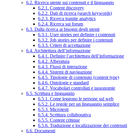
6.2. Ricerca utente sui contenuti e il linguaggio
6.2.1. Content discovery
6.2.2. Dati di ricerca (search keywords)
6.2.3. Ricerca tramite analytics
6.2.4. Ricerca sui forum
6.3. Dalla ricerca ai bisogni degli utenti
6.3.1. User stories per definire i contenuti
6.3.2. Job stories per definire i contenuti
6.3.3. Criteri di accettazione
6.4. Architettura dell’informazione
6.4.1. Definire l’architettura dell’informazione
6.4.2. Alberatura
6.4.3. Flussi di interazione
6.4.4. Sistemi di navigazione
6.4.5. Tipologie di contenuto (content type)
6.4.6. Ontologie e standard
6.4.7. Vocabolari controllati e tassonomie
6.5. Scrittura e linguaggio
6.5.1. Come leggono le persone sul web
6.5.2. Le regole per un linguaggio semplice
6.5.3. Microtesti
6.5.4. Scrittura collaborativa
6.5.5. Content critique
6.5.6. Traduzione e localizzazione dei contenuti
6.6. Documenti