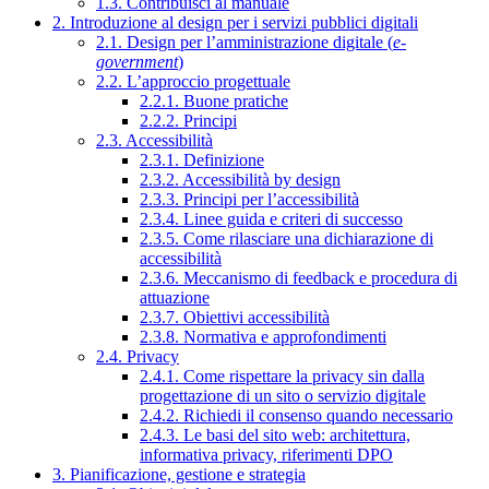
1.3. Contribuisci al manuale
2. Introduzione al design per i servizi pubblici digitali
2.1. Design per l’amministrazione digitale (
e-
government
)
2.2. L’approccio progettuale
2.2.1. Buone pratiche
2.2.2. Principi
2.3. Accessibilità
2.3.1. Definizione
2.3.2. Accessibilità by design
2.3.3. Principi per l’accessibilità
2.3.4. Linee guida e criteri di successo
2.3.5. Come rilasciare una dichiarazione di
accessibilità
2.3.6. Meccanismo di feedback e procedura di
attuazione
2.3.7. Obiettivi accessibilità
2.3.8. Normativa e approfondimenti
2.4. Privacy
2.4.1. Come rispettare la privacy sin dalla
progettazione di un sito o servizio digitale
2.4.2. Richiedi il consenso quando necessario
2.4.3. Le basi del sito web: architettura,
informativa privacy, riferimenti DPO
3. Pianificazione, gestione e strategia