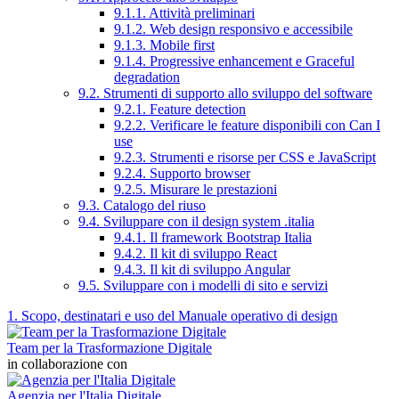
9.1.1. Attività preliminari
9.1.2. Web design responsivo e accessibile
9.1.3. Mobile first
9.1.4. Progressive enhancement e Graceful
degradation
9.2. Strumenti di supporto allo sviluppo del software
9.2.1. Feature detection
9.2.2. Verificare le feature disponibili con Can I
use
9.2.3. Strumenti e risorse per CSS e JavaScript
9.2.4. Supporto browser
9.2.5. Misurare le prestazioni
9.3. Catalogo del riuso
9.4. Sviluppare con il design system .italia
9.4.1. Il framework Bootstrap Italia
9.4.2. Il kit di sviluppo React
9.4.3. Il kit di sviluppo Angular
9.5. Sviluppare con i modelli di sito e servizi
1. Scopo, destinatari e uso del Manuale operativo di design
Team per la Trasformazione Digitale
in collaborazione con
Agenzia per l'Italia Digitale