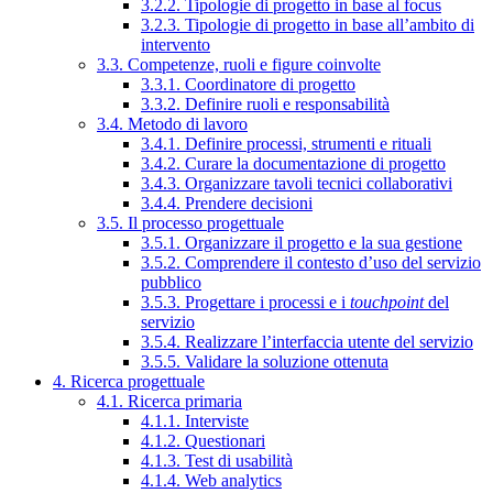
3.2.2. Tipologie di progetto in base al focus
3.2.3. Tipologie di progetto in base all’ambito di
intervento
3.3. Competenze, ruoli e figure coinvolte
3.3.1. Coordinatore di progetto
3.3.2. Definire ruoli e responsabilità
3.4. Metodo di lavoro
3.4.1. Definire processi, strumenti e rituali
3.4.2. Curare la documentazione di progetto
3.4.3. Organizzare tavoli tecnici collaborativi
3.4.4. Prendere decisioni
3.5. Il processo progettuale
3.5.1. Organizzare il progetto e la sua gestione
3.5.2. Comprendere il contesto d’uso del servizio
pubblico
3.5.3. Progettare i processi e i
touchpoint
del
servizio
3.5.4. Realizzare l’interfaccia utente del servizio
3.5.5. Validare la soluzione ottenuta
4. Ricerca progettuale
4.1. Ricerca primaria
4.1.1. Interviste
4.1.2. Questionari
4.1.3. Test di usabilità
4.1.4. Web analytics