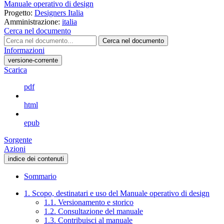
Manuale operativo di design
Progetto:
Designers Italia
Amministrazione:
italia
Cerca nel documento
Cerca nel documento
Informazioni
versione-corrente
Scarica
pdf
html
epub
Sorgente
Azioni
indice dei contenuti
Sommario
1. Scopo, destinatari e uso del Manuale operativo di design
1.1. Versionamento e storico
1.2. Consultazione del manuale
1.3. Contribuisci al manuale