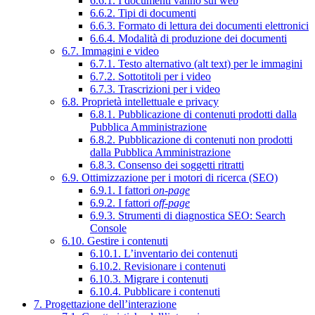
6.6.1. I documenti vanno sul web
6.6.2. Tipi di documenti
6.6.3. Formato di lettura dei documenti elettronici
6.6.4. Modalità di produzione dei documenti
6.7. Immagini e video
6.7.1. Testo alternativo (alt text) per le immagini
6.7.2. Sottotitoli per i video
6.7.3. Trascrizioni per i video
6.8. Proprietà intellettuale e privacy
6.8.1. Pubblicazione di contenuti prodotti dalla
Pubblica Amministrazione
6.8.2. Pubblicazione di contenuti non prodotti
dalla Pubblica Amministrazione
6.8.3. Consenso dei soggetti ritratti
6.9. Ottimizzazione per i motori di ricerca (SEO)
6.9.1. I fattori
on-page
6.9.2. I fattori
off-page
6.9.3. Strumenti di diagnostica SEO: Search
Console
6.10. Gestire i contenuti
6.10.1. L’inventario dei contenuti
6.10.2. Revisionare i contenuti
6.10.3. Migrare i contenuti
6.10.4. Pubblicare i contenuti
7. Progettazione dell’interazione