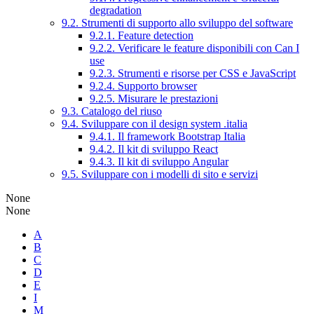
degradation
9.2. Strumenti di supporto allo sviluppo del software
9.2.1. Feature detection
9.2.2. Verificare le feature disponibili con Can I
use
9.2.3. Strumenti e risorse per CSS e JavaScript
9.2.4. Supporto browser
9.2.5. Misurare le prestazioni
9.3. Catalogo del riuso
9.4. Sviluppare con il design system .italia
9.4.1. Il framework Bootstrap Italia
9.4.2. Il kit di sviluppo React
9.4.3. Il kit di sviluppo Angular
9.5. Sviluppare con i modelli di sito e servizi
None
None
A
B
C
D
E
I
M