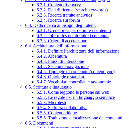
6.2.1. Content discovery
6.2.2. Dati di ricerca (search keywords)
6.2.3. Ricerca tramite analytics
6.2.4. Ricerca sui forum
6.3. Dalla ricerca ai bisogni degli utenti
6.3.1. User stories per definire i contenuti
6.3.2. Job stories per definire i contenuti
6.3.3. Criteri di accettazione
6.4. Architettura dell’informazione
6.4.1. Definire l’architettura dell’informazione
6.4.2. Alberatura
6.4.3. Flussi di interazione
6.4.4. Sistemi di navigazione
6.4.5. Tipologie di contenuto (content type)
6.4.6. Ontologie e standard
6.4.7. Vocabolari controllati e tassonomie
6.5. Scrittura e linguaggio
6.5.1. Come leggono le persone sul web
6.5.2. Le regole per un linguaggio semplice
6.5.3. Microtesti
6.5.4. Scrittura collaborativa
6.5.5. Content critique
6.5.6. Traduzione e localizzazione dei contenuti
6.6. Documenti