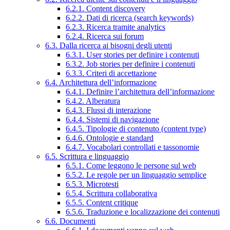
6.2.1. Content discovery
6.2.2. Dati di ricerca (search keywords)
6.2.3. Ricerca tramite analytics
6.2.4. Ricerca sui forum
6.3. Dalla ricerca ai bisogni degli utenti
6.3.1. User stories per definire i contenuti
6.3.2. Job stories per definire i contenuti
6.3.3. Criteri di accettazione
6.4. Architettura dell’informazione
6.4.1. Definire l’architettura dell’informazione
6.4.2. Alberatura
6.4.3. Flussi di interazione
6.4.4. Sistemi di navigazione
6.4.5. Tipologie di contenuto (content type)
6.4.6. Ontologie e standard
6.4.7. Vocabolari controllati e tassonomie
6.5. Scrittura e linguaggio
6.5.1. Come leggono le persone sul web
6.5.2. Le regole per un linguaggio semplice
6.5.3. Microtesti
6.5.4. Scrittura collaborativa
6.5.5. Content critique
6.5.6. Traduzione e localizzazione dei contenuti
6.6. Documenti