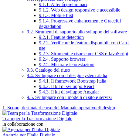
9.1.1. Attività preliminari
9.1.2. Web design responsivo e accessibile
9.1.3. Mobile first
9.1.4. Progressive enhancement e Graceful
degradation
9.2. Strumenti di supporto allo sviluppo del software
9.2.1. Feature detection
9.2.2. Verificare le feature disponibili con Can I
use
9.2.3. Strumenti e risorse per CSS e JavaScript
9.2.4. Supporto browser
9.2.5. Misurare le prestazioni
9.3. Catalogo del riuso
9.4. Sviluppare con il design system .italia
9.4.1. Il framework Bootstrap Italia
9.4.2. Il kit di sviluppo React
9.4.3. Il kit di sviluppo Angular
9.5. Sviluppare con i modelli di sito e servizi
1. Scopo, destinatari e uso del Manuale operativo di design
Team per la Trasformazione Digitale
in collaborazione con
Agenzia per l'Italia Digitale