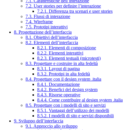
7.1. Caratteristiche dell’interazione
7.2. User stories per definire l’interazione
7.2.1. Differenza tra scenari e user stories
7.3. Flussi di interazione
7.4. Wireframe
7.5. Prototipi interattivi
8. Progettazione dell’interfaccia
8.1. Obiettivi dell’interfaccia
8.2. Elementi dell’interfaccia
8.2.1. Elementi di composizione
8.2.2. Elementi interattivi
8.2.3. Elementi testuali (microtesti)
8.3. Progettare e costruire in alta fedeltà
8.3.1. Layout di pagina
8.3.2. Prototipi in alta fedeltà
8.4. Progettare con il design system .italia
8.4.1. Documentazione
8.4.2. Benefici del design system
8.4.3. Risorse operative
8.4.4. Come contribuire al design system .italia
8.5. Progettare con i modelli di sito e servizi
8.5.1. Vantaggi dell’utilizzo dei modelli
8.5.2. I modelli di sito e servizi disponibili
9. Sviluppo dell’interfaccia
9.1. Approccio allo sviluppo