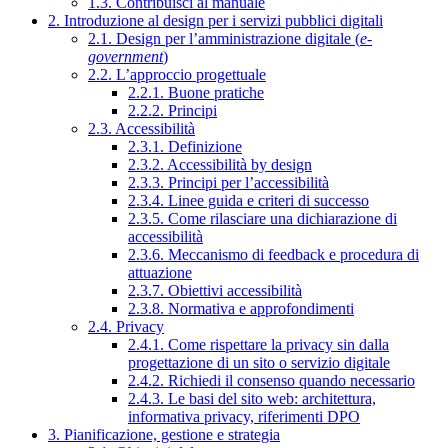
1.3. Contribuisci al manuale
2. Introduzione al design per i servizi pubblici digitali
2.1. Design per l’amministrazione digitale (
e-
government
)
2.2. L’approccio progettuale
2.2.1. Buone pratiche
2.2.2. Principi
2.3. Accessibilità
2.3.1. Definizione
2.3.2. Accessibilità by design
2.3.3. Principi per l’accessibilità
2.3.4. Linee guida e criteri di successo
2.3.5. Come rilasciare una dichiarazione di
accessibilità
2.3.6. Meccanismo di feedback e procedura di
attuazione
2.3.7. Obiettivi accessibilità
2.3.8. Normativa e approfondimenti
2.4. Privacy
2.4.1. Come rispettare la privacy sin dalla
progettazione di un sito o servizio digitale
2.4.2. Richiedi il consenso quando necessario
2.4.3. Le basi del sito web: architettura,
informativa privacy, riferimenti DPO
3. Pianificazione, gestione e strategia