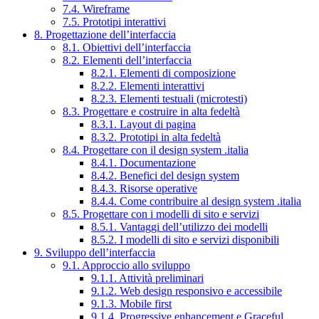
7.4. Wireframe
7.5. Prototipi interattivi
8. Progettazione dell’interfaccia
8.1. Obiettivi dell’interfaccia
8.2. Elementi dell’interfaccia
8.2.1. Elementi di composizione
8.2.2. Elementi interattivi
8.2.3. Elementi testuali (microtesti)
8.3. Progettare e costruire in alta fedeltà
8.3.1. Layout di pagina
8.3.2. Prototipi in alta fedeltà
8.4. Progettare con il design system .italia
8.4.1. Documentazione
8.4.2. Benefici del design system
8.4.3. Risorse operative
8.4.4. Come contribuire al design system .italia
8.5. Progettare con i modelli di sito e servizi
8.5.1. Vantaggi dell’utilizzo dei modelli
8.5.2. I modelli di sito e servizi disponibili
9. Sviluppo dell’interfaccia
9.1. Approccio allo sviluppo
9.1.1. Attività preliminari
9.1.2. Web design responsivo e accessibile
9.1.3. Mobile first
9.1.4. Progressive enhancement e Graceful