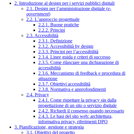
2. Introduzione al design per i servizi pubblici digitali
2.1. Design per l’amministrazione digitale (
e-
government
)
2.2. L’approccio progettuale
2.2.1. Buone pratiche
2.2.2. Principi
2.3. Accessibilità
2.3.1. Definizione
2.3.2. Accessibilità by design
2.3.3. Principi per l’accessibilità
2.3.4. Linee guida e criteri di successo
2.3.5. Come rilasciare una dichiarazione di
accessibilità
2.3.6. Meccanismo di feedback e procedura di
attuazione
2.3.7. Obiettivi accessibilità
2.3.8. Normativa e approfondimenti
2.4. Privacy
2.4.1. Come rispettare la privacy sin dalla
progettazione di un sito o servizio digitale
2.4.2. Richiedi il consenso quando necessario
2.4.3. Le basi del sito web: architettura,
informativa privacy, riferimenti DPO
3. Pianificazione, gestione e strategia
3.1. Obiettivi del progetto