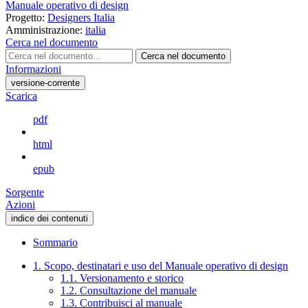
Manuale operativo di design
Progetto:
Designers Italia
Amministrazione:
italia
Cerca nel documento
Cerca nel documento
Informazioni
versione-corrente
Scarica
pdf
html
epub
Sorgente
Azioni
indice dei contenuti
Sommario
1. Scopo, destinatari e uso del Manuale operativo di design
1.1. Versionamento e storico
1.2. Consultazione del manuale
1.3. Contribuisci al manuale