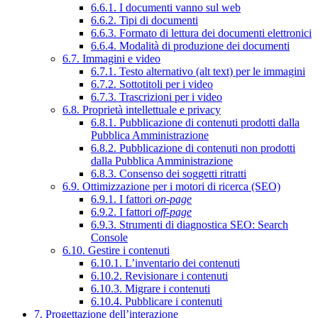
6.6.1. I documenti vanno sul web
6.6.2. Tipi di documenti
6.6.3. Formato di lettura dei documenti elettronici
6.6.4. Modalità di produzione dei documenti
6.7. Immagini e video
6.7.1. Testo alternativo (alt text) per le immagini
6.7.2. Sottotitoli per i video
6.7.3. Trascrizioni per i video
6.8. Proprietà intellettuale e privacy
6.8.1. Pubblicazione di contenuti prodotti dalla
Pubblica Amministrazione
6.8.2. Pubblicazione di contenuti non prodotti
dalla Pubblica Amministrazione
6.8.3. Consenso dei soggetti ritratti
6.9. Ottimizzazione per i motori di ricerca (SEO)
6.9.1. I fattori
on-page
6.9.2. I fattori
off-page
6.9.3. Strumenti di diagnostica SEO: Search
Console
6.10. Gestire i contenuti
6.10.1. L’inventario dei contenuti
6.10.2. Revisionare i contenuti
6.10.3. Migrare i contenuti
6.10.4. Pubblicare i contenuti
7. Progettazione dell’interazione