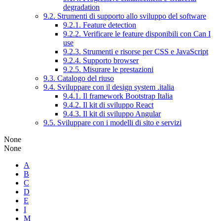
degradation
9.2. Strumenti di supporto allo sviluppo del software
9.2.1. Feature detection
9.2.2. Verificare le feature disponibili con Can I
use
9.2.3. Strumenti e risorse per CSS e JavaScript
9.2.4. Supporto browser
9.2.5. Misurare le prestazioni
9.3. Catalogo del riuso
9.4. Sviluppare con il design system .italia
9.4.1. Il framework Bootstrap Italia
9.4.2. Il kit di sviluppo React
9.4.3. Il kit di sviluppo Angular
9.5. Sviluppare con i modelli di sito e servizi
None
None
A
B
C
D
E
I
M