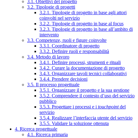
3.1. Obiettivi del progetto
3.2. Tipologie di progetti
3.2.1. Tipologie di progetto in base agli attori
coinvolti nel servizio
3.2.2. Tipologie di progetto in base al focus
3.2.3. Tipologie di progetto in base all’ambito di
intervento
3.3. Competenze, ruoli e figure coinvolte
3.3.1. Coordinatore di progetto
3.3.2. Definire ruoli e responsabilità
3.4. Metodo di lavoro
3.4.1. Definire processi, strumenti e rituali
3.4.2. Curare la documentazione di progetto
3.4.3. Organizzare tavoli tecnici collaborativi
3.4.4. Prendere decisioni
3.5. Il processo progettuale
3.5.1. Organizzare il progetto e la sua gestione
3.5.2. Comprendere il contesto d’uso del servizio
pubblico
3.5.3. Progettare i processi e i
touchpoint
del
servizio
3.5.4. Realizzare l’interfaccia utente del servizio
3.5.5. Validare la soluzione ottenuta
4. Ricerca progettuale
4.1. Ricerca primaria