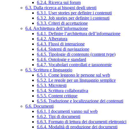
6.2.4. Ricerca sui forum
6.3. Dalla ricerca ai bisogni degli utenti
6.3.1. User stories per definire i contenuti
6.3.2. Job stories per definire i contenuti
6.3.3. Criteri di accettazione
6.4. Architettura dell’informazione
6.4.1. Definire l’architettura dell’informazione
6.4.2. Alberatura
6.4.3. Flussi di interazione
6.4.4. Sistemi di navigazione
6.4.5. Tipologie di contenuto (content type)
6.4.6. Ontologie e standard
6.4.7. Vocabolari controllati e tassonomie
6.5. Scrittura e linguaggio
6.5.1. Come leggono le persone sul web
6.5.2. Le regole per un linguaggio semplice
6.5.3. Microtesti
6.5.4. Scrittura collaborativa
6.5.5. Content critique
6.5.6. Traduzione e localizzazione dei contenuti
6.6. Documenti
6.6.1. I documenti vanno sul web
6.6.2. Tipi di documenti
6.6.3. Formato di lettura dei documenti elettronici
6.6.4. Modalità di produzione dei documenti