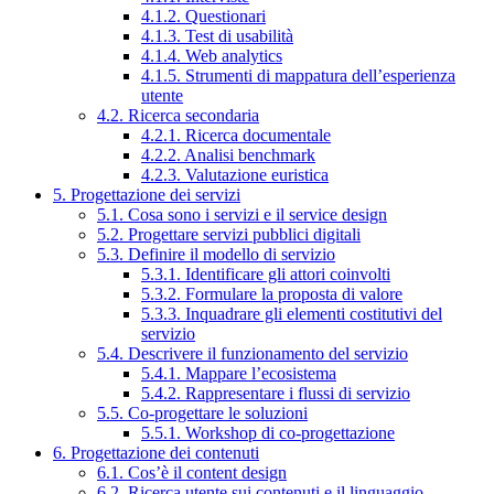
4.1.2. Questionari
4.1.3. Test di usabilità
4.1.4. Web analytics
4.1.5. Strumenti di mappatura dell’esperienza
utente
4.2. Ricerca secondaria
4.2.1. Ricerca documentale
4.2.2. Analisi benchmark
4.2.3. Valutazione euristica
5. Progettazione dei servizi
5.1. Cosa sono i servizi e il service design
5.2. Progettare servizi pubblici digitali
5.3. Definire il modello di servizio
5.3.1. Identificare gli attori coinvolti
5.3.2. Formulare la proposta di valore
5.3.3. Inquadrare gli elementi costitutivi del
servizio
5.4. Descrivere il funzionamento del servizio
5.4.1. Mappare l’ecosistema
5.4.2. Rappresentare i flussi di servizio
5.5. Co-progettare le soluzioni
5.5.1. Workshop di co-progettazione
6. Progettazione dei contenuti
6.1. Cos’è il content design
6.2. Ricerca utente sui contenuti e il linguaggio