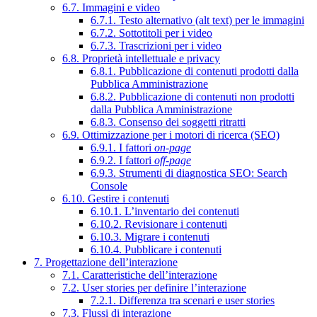
6.7. Immagini e video
6.7.1. Testo alternativo (alt text) per le immagini
6.7.2. Sottotitoli per i video
6.7.3. Trascrizioni per i video
6.8. Proprietà intellettuale e privacy
6.8.1. Pubblicazione di contenuti prodotti dalla
Pubblica Amministrazione
6.8.2. Pubblicazione di contenuti non prodotti
dalla Pubblica Amministrazione
6.8.3. Consenso dei soggetti ritratti
6.9. Ottimizzazione per i motori di ricerca (SEO)
6.9.1. I fattori
on-page
6.9.2. I fattori
off-page
6.9.3. Strumenti di diagnostica SEO: Search
Console
6.10. Gestire i contenuti
6.10.1. L’inventario dei contenuti
6.10.2. Revisionare i contenuti
6.10.3. Migrare i contenuti
6.10.4. Pubblicare i contenuti
7. Progettazione dell’interazione
7.1. Caratteristiche dell’interazione
7.2. User stories per definire l’interazione
7.2.1. Differenza tra scenari e user stories
7.3. Flussi di interazione