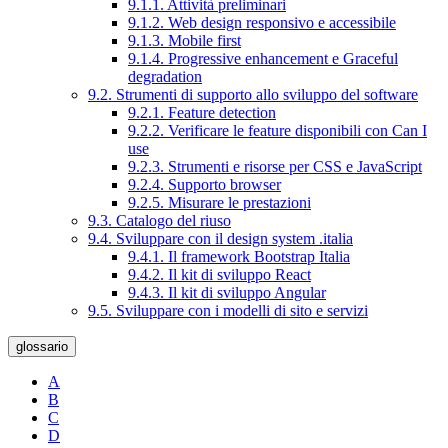
9.1.1. Attività preliminari
9.1.2. Web design responsivo e accessibile
9.1.3. Mobile first
9.1.4. Progressive enhancement e Graceful
degradation
9.2. Strumenti di supporto allo sviluppo del software
9.2.1. Feature detection
9.2.2. Verificare le feature disponibili con Can I
use
9.2.3. Strumenti e risorse per CSS e JavaScript
9.2.4. Supporto browser
9.2.5. Misurare le prestazioni
9.3. Catalogo del riuso
9.4. Sviluppare con il design system .italia
9.4.1. Il framework Bootstrap Italia
9.4.2. Il kit di sviluppo React
9.4.3. Il kit di sviluppo Angular
9.5. Sviluppare con i modelli di sito e servizi
glossario
A
B
C
D