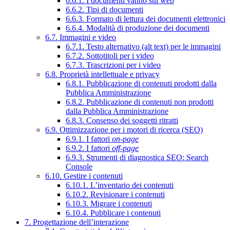
6.6.1. I documenti vanno sul web
6.6.2. Tipi di documenti
6.6.3. Formato di lettura dei documenti elettronici
6.6.4. Modalità di produzione dei documenti
6.7. Immagini e video
6.7.1. Testo alternativo (alt text) per le immagini
6.7.2. Sottotitoli per i video
6.7.3. Trascrizioni per i video
6.8. Proprietà intellettuale e privacy
6.8.1. Pubblicazione di contenuti prodotti dalla
Pubblica Amministrazione
6.8.2. Pubblicazione di contenuti non prodotti
dalla Pubblica Amministrazione
6.8.3. Consenso dei soggetti ritratti
6.9. Ottimizzazione per i motori di ricerca (SEO)
6.9.1. I fattori
on-page
6.9.2. I fattori
off-page
6.9.3. Strumenti di diagnostica SEO: Search
Console
6.10. Gestire i contenuti
6.10.1. L’inventario dei contenuti
6.10.2. Revisionare i contenuti
6.10.3. Migrare i contenuti
6.10.4. Pubblicare i contenuti
7. Progettazione dell’interazione