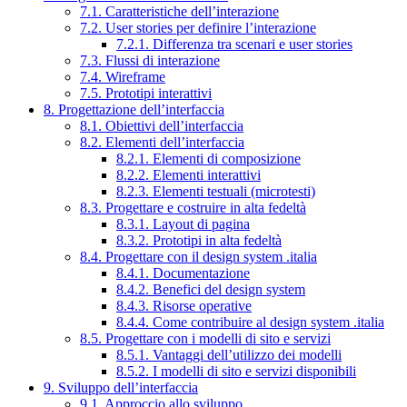
7.1. Caratteristiche dell’interazione
7.2. User stories per definire l’interazione
7.2.1. Differenza tra scenari e user stories
7.3. Flussi di interazione
7.4. Wireframe
7.5. Prototipi interattivi
8. Progettazione dell’interfaccia
8.1. Obiettivi dell’interfaccia
8.2. Elementi dell’interfaccia
8.2.1. Elementi di composizione
8.2.2. Elementi interattivi
8.2.3. Elementi testuali (microtesti)
8.3. Progettare e costruire in alta fedeltà
8.3.1. Layout di pagina
8.3.2. Prototipi in alta fedeltà
8.4. Progettare con il design system .italia
8.4.1. Documentazione
8.4.2. Benefici del design system
8.4.3. Risorse operative
8.4.4. Come contribuire al design system .italia
8.5. Progettare con i modelli di sito e servizi
8.5.1. Vantaggi dell’utilizzo dei modelli
8.5.2. I modelli di sito e servizi disponibili
9. Sviluppo dell’interfaccia
9.1. Approccio allo sviluppo