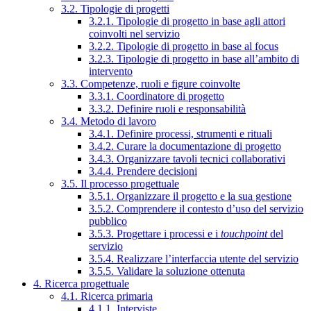
3.2. Tipologie di progetti
3.2.1. Tipologie di progetto in base agli attori
coinvolti nel servizio
3.2.2. Tipologie di progetto in base al focus
3.2.3. Tipologie di progetto in base all’ambito di
intervento
3.3. Competenze, ruoli e figure coinvolte
3.3.1. Coordinatore di progetto
3.3.2. Definire ruoli e responsabilità
3.4. Metodo di lavoro
3.4.1. Definire processi, strumenti e rituali
3.4.2. Curare la documentazione di progetto
3.4.3. Organizzare tavoli tecnici collaborativi
3.4.4. Prendere decisioni
3.5. Il processo progettuale
3.5.1. Organizzare il progetto e la sua gestione
3.5.2. Comprendere il contesto d’uso del servizio
pubblico
3.5.3. Progettare i processi e i
touchpoint
del
servizio
3.5.4. Realizzare l’interfaccia utente del servizio
3.5.5. Validare la soluzione ottenuta
4. Ricerca progettuale
4.1. Ricerca primaria
4.1.1. Interviste