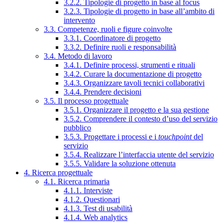
3.2.2. Tipologie di progetto in base al focus
3.2.3. Tipologie di progetto in base all’ambito di
intervento
3.3. Competenze, ruoli e figure coinvolte
3.3.1. Coordinatore di progetto
3.3.2. Definire ruoli e responsabilità
3.4. Metodo di lavoro
3.4.1. Definire processi, strumenti e rituali
3.4.2. Curare la documentazione di progetto
3.4.3. Organizzare tavoli tecnici collaborativi
3.4.4. Prendere decisioni
3.5. Il processo progettuale
3.5.1. Organizzare il progetto e la sua gestione
3.5.2. Comprendere il contesto d’uso del servizio
pubblico
3.5.3. Progettare i processi e i
touchpoint
del
servizio
3.5.4. Realizzare l’interfaccia utente del servizio
3.5.5. Validare la soluzione ottenuta
4. Ricerca progettuale
4.1. Ricerca primaria
4.1.1. Interviste
4.1.2. Questionari
4.1.3. Test di usabilità
4.1.4. Web analytics