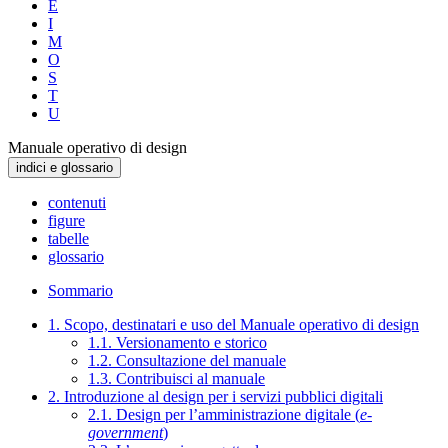
E
I
M
O
S
T
U
Manuale operativo di design
indici e glossario
contenuti
figure
tabelle
glossario
Sommario
1. Scopo, destinatari e uso del Manuale operativo di design
1.1. Versionamento e storico
1.2. Consultazione del manuale
1.3. Contribuisci al manuale
2. Introduzione al design per i servizi pubblici digitali
2.1. Design per l’amministrazione digitale (
e-
government
)