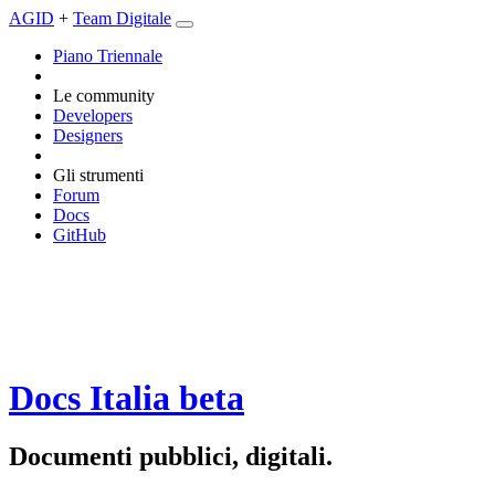
AGID
+
Team Digitale
Piano Triennale
Le community
Developers
Designers
Gli strumenti
Forum
Docs
GitHub
Docs Italia
beta
Documenti pubblici, digitali.