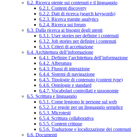
6.2. Ricerca utente sui contenuti e il linguaggio
6.2.1. Content discovery
6.2.2. Dati di ricerca (search keywords)
6.2.3. Ricerca tramite analytics
6.2.4. Ricerca sui forum
6.3. Dalla ricerca ai bisogni degli utenti
6.3.1. User stories per definire i contenuti
6.3.2. Job stories per definire i contenuti
6.3.3. Criteri di accettazione
6.4. Architettura dell’informazione
6.4.1. Definire l’architettura dell’informazione
6.4.2. Alberatura
6.4.3. Flussi di interazione
6.4.4. Sistemi di navigazione
6.4.5. Tipologie di contenuto (content type)
6.4.6. Ontologie e standard
6.4.7. Vocabolari controllati e tassonomie
6.5. Scrittura e linguaggio
6.5.1. Come leggono le persone sul web
6.5.2. Le regole per un linguaggio semplice
6.5.3. Microtesti
6.5.4. Scrittura collaborativa
6.5.5. Content critique
6.5.6. Traduzione e localizzazione dei contenuti
6.6. Documenti