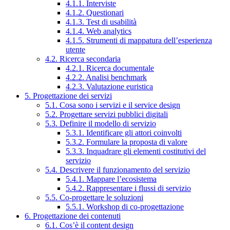
4.1.1. Interviste
4.1.2. Questionari
4.1.3. Test di usabilità
4.1.4. Web analytics
4.1.5. Strumenti di mappatura dell’esperienza
utente
4.2. Ricerca secondaria
4.2.1. Ricerca documentale
4.2.2. Analisi benchmark
4.2.3. Valutazione euristica
5. Progettazione dei servizi
5.1. Cosa sono i servizi e il service design
5.2. Progettare servizi pubblici digitali
5.3. Definire il modello di servizio
5.3.1. Identificare gli attori coinvolti
5.3.2. Formulare la proposta di valore
5.3.3. Inquadrare gli elementi costitutivi del
servizio
5.4. Descrivere il funzionamento del servizio
5.4.1. Mappare l’ecosistema
5.4.2. Rappresentare i flussi di servizio
5.5. Co-progettare le soluzioni
5.5.1. Workshop di co-progettazione
6. Progettazione dei contenuti
6.1. Cos’è il content design