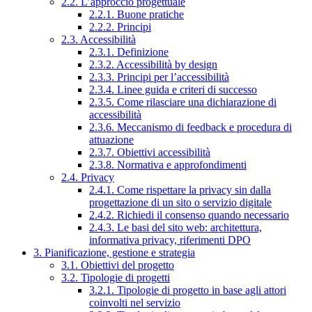
2.2. L’approccio progettuale
2.2.1. Buone pratiche
2.2.2. Principi
2.3. Accessibilità
2.3.1. Definizione
2.3.2. Accessibilità by design
2.3.3. Principi per l’accessibilità
2.3.4. Linee guida e criteri di successo
2.3.5. Come rilasciare una dichiarazione di
accessibilità
2.3.6. Meccanismo di feedback e procedura di
attuazione
2.3.7. Obiettivi accessibilità
2.3.8. Normativa e approfondimenti
2.4. Privacy
2.4.1. Come rispettare la privacy sin dalla
progettazione di un sito o servizio digitale
2.4.2. Richiedi il consenso quando necessario
2.4.3. Le basi del sito web: architettura,
informativa privacy, riferimenti DPO
3. Pianificazione, gestione e strategia
3.1. Obiettivi del progetto
3.2. Tipologie di progetti
3.2.1. Tipologie di progetto in base agli attori
coinvolti nel servizio