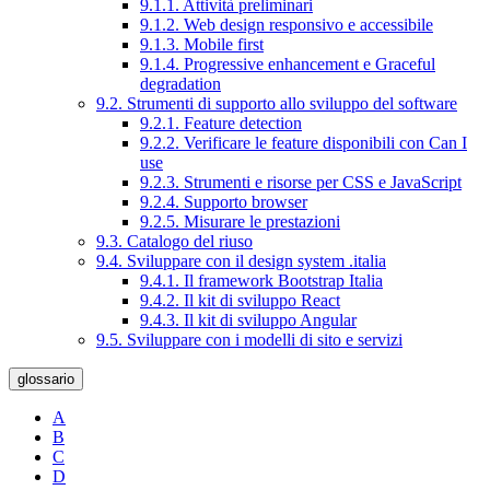
9.1.1. Attività preliminari
9.1.2. Web design responsivo e accessibile
9.1.3. Mobile first
9.1.4. Progressive enhancement e Graceful
degradation
9.2. Strumenti di supporto allo sviluppo del software
9.2.1. Feature detection
9.2.2. Verificare le feature disponibili con Can I
use
9.2.3. Strumenti e risorse per CSS e JavaScript
9.2.4. Supporto browser
9.2.5. Misurare le prestazioni
9.3. Catalogo del riuso
9.4. Sviluppare con il design system .italia
9.4.1. Il framework Bootstrap Italia
9.4.2. Il kit di sviluppo React
9.4.3. Il kit di sviluppo Angular
9.5. Sviluppare con i modelli di sito e servizi
glossario
A
B
C
D