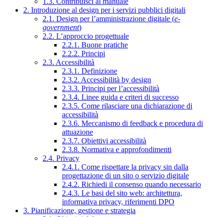
1.3. Contribuisci al manuale
2. Introduzione al design per i servizi pubblici digitali
2.1. Design per l’amministrazione digitale (
e-
government
)
2.2. L’approccio progettuale
2.2.1. Buone pratiche
2.2.2. Principi
2.3. Accessibilità
2.3.1. Definizione
2.3.2. Accessibilità by design
2.3.3. Principi per l’accessibilità
2.3.4. Linee guida e criteri di successo
2.3.5. Come rilasciare una dichiarazione di
accessibilità
2.3.6. Meccanismo di feedback e procedura di
attuazione
2.3.7. Obiettivi accessibilità
2.3.8. Normativa e approfondimenti
2.4. Privacy
2.4.1. Come rispettare la privacy sin dalla
progettazione di un sito o servizio digitale
2.4.2. Richiedi il consenso quando necessario
2.4.3. Le basi del sito web: architettura,
informativa privacy, riferimenti DPO
3. Pianificazione, gestione e strategia