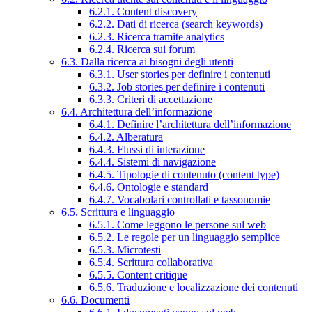
6.2.1. Content discovery
6.2.2. Dati di ricerca (search keywords)
6.2.3. Ricerca tramite analytics
6.2.4. Ricerca sui forum
6.3. Dalla ricerca ai bisogni degli utenti
6.3.1. User stories per definire i contenuti
6.3.2. Job stories per definire i contenuti
6.3.3. Criteri di accettazione
6.4. Architettura dell’informazione
6.4.1. Definire l’architettura dell’informazione
6.4.2. Alberatura
6.4.3. Flussi di interazione
6.4.4. Sistemi di navigazione
6.4.5. Tipologie di contenuto (content type)
6.4.6. Ontologie e standard
6.4.7. Vocabolari controllati e tassonomie
6.5. Scrittura e linguaggio
6.5.1. Come leggono le persone sul web
6.5.2. Le regole per un linguaggio semplice
6.5.3. Microtesti
6.5.4. Scrittura collaborativa
6.5.5. Content critique
6.5.6. Traduzione e localizzazione dei contenuti
6.6. Documenti