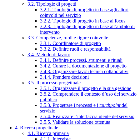
3.2. Tipologie di progetti
3.2.1. Tipologie di progetto in base agli attori
coinvolti nel servizio
3.2.2. Tipologie di progetto in base al focus
3.2.3. Tipologie di progetto in base all’ambito di
intervento
3.3. Competenze, ruoli e figure coinvolte
3.3.1. Coordinatore di progetto
3.3.2. Definire ruoli e responsabilità
3.4. Metodo di lavoro
3.4.1. Definire processi, strumenti e rituali
3.4.2. Curare la documentazione di progetto
3.4.3. Organizzare tavoli tecnici collaborativi
3.4.4. Prendere decisioni
3.5. Il processo progettuale
3.5.1. Organizzare il progetto e la sua gestione
3.5.2. Comprendere il contesto d’uso del servizio
pubblico
3.5.3. Progettare i processi e i
touchpoint
del
servizio
3.5.4. Realizzare l’interfaccia utente del servizio
3.5.5. Validare la soluzione ottenuta
4. Ricerca progettuale
4.1. Ricerca primaria
4.1.1. Interviste