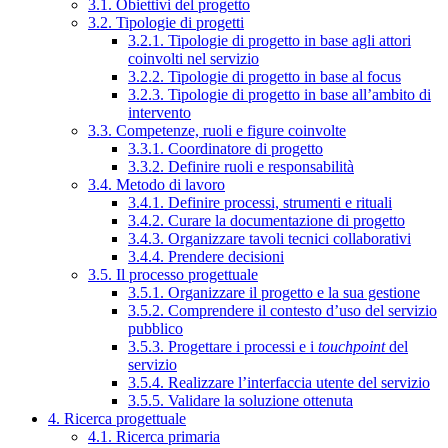
3.1. Obiettivi del progetto
3.2. Tipologie di progetti
3.2.1. Tipologie di progetto in base agli attori
coinvolti nel servizio
3.2.2. Tipologie di progetto in base al focus
3.2.3. Tipologie di progetto in base all’ambito di
intervento
3.3. Competenze, ruoli e figure coinvolte
3.3.1. Coordinatore di progetto
3.3.2. Definire ruoli e responsabilità
3.4. Metodo di lavoro
3.4.1. Definire processi, strumenti e rituali
3.4.2. Curare la documentazione di progetto
3.4.3. Organizzare tavoli tecnici collaborativi
3.4.4. Prendere decisioni
3.5. Il processo progettuale
3.5.1. Organizzare il progetto e la sua gestione
3.5.2. Comprendere il contesto d’uso del servizio
pubblico
3.5.3. Progettare i processi e i
touchpoint
del
servizio
3.5.4. Realizzare l’interfaccia utente del servizio
3.5.5. Validare la soluzione ottenuta
4. Ricerca progettuale
4.1. Ricerca primaria