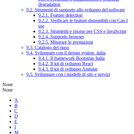
degradation
9.2. Strumenti di supporto allo sviluppo del software
9.2.1. Feature detection
9.2.2. Verificare le feature disponibili con Can I
use
9.2.3. Strumenti e risorse per CSS e JavaScript
9.2.4. Supporto browser
9.2.5. Misurare le prestazioni
9.3. Catalogo del riuso
9.4. Sviluppare con il design system .italia
9.4.1. Il framework Bootstrap Italia
9.4.2. Il kit di sviluppo React
9.4.3. Il kit di sviluppo Angular
9.5. Sviluppare con i modelli di sito e servizi
None
None
A
B
C
D
E
I
M