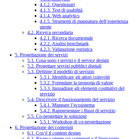
4.1.2. Questionari
4.1.3. Test di usabilità
4.1.4. Web analytics
4.1.5. Strumenti di mappatura dell’esperienza
utente
4.2. Ricerca secondaria
4.2.1. Ricerca documentale
4.2.2. Analisi benchmark
4.2.3. Valutazione euristica
5. Progettazione dei servizi
5.1. Cosa sono i servizi e il service design
5.2. Progettare servizi pubblici digitali
5.3. Definire il modello di servizio
5.3.1. Identificare gli attori coinvolti
5.3.2. Formulare la proposta di valore
5.3.3. Inquadrare gli elementi costitutivi del
servizio
5.4. Descrivere il funzionamento del servizio
5.4.1. Mappare l’ecosistema
5.4.2. Rappresentare i flussi di servizio
5.5. Co-progettare le soluzioni
5.5.1. Workshop di co-progettazione
6. Progettazione dei contenuti
6.1. Cos’è il content design
6.2. Ricerca utente sui contenuti e il linguaggio