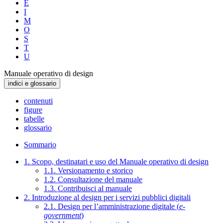
E
I
M
O
S
T
U
Manuale operativo di design
indici e glossario
contenuti
figure
tabelle
glossario
Sommario
1. Scopo, destinatari e uso del Manuale operativo di design
1.1. Versionamento e storico
1.2. Consultazione del manuale
1.3. Contribuisci al manuale
2. Introduzione al design per i servizi pubblici digitali
2.1. Design per l’amministrazione digitale (
e-
government
)