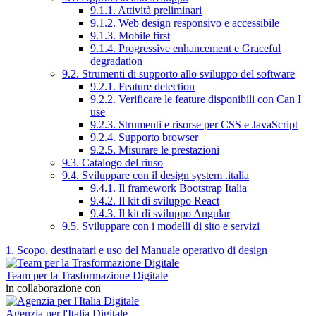
9.1.1. Attività preliminari
9.1.2. Web design responsivo e accessibile
9.1.3. Mobile first
9.1.4. Progressive enhancement e Graceful
degradation
9.2. Strumenti di supporto allo sviluppo del software
9.2.1. Feature detection
9.2.2. Verificare le feature disponibili con Can I
use
9.2.3. Strumenti e risorse per CSS e JavaScript
9.2.4. Supporto browser
9.2.5. Misurare le prestazioni
9.3. Catalogo del riuso
9.4. Sviluppare con il design system .italia
9.4.1. Il framework Bootstrap Italia
9.4.2. Il kit di sviluppo React
9.4.3. Il kit di sviluppo Angular
9.5. Sviluppare con i modelli di sito e servizi
1. Scopo, destinatari e uso del Manuale operativo di design
Team per la Trasformazione Digitale
in collaborazione con
Agenzia per l'Italia Digitale