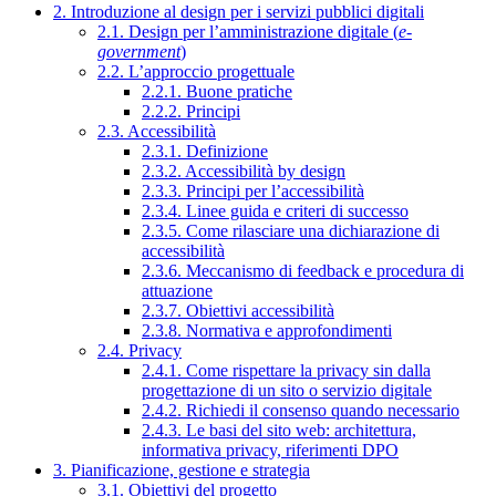
2. Introduzione al design per i servizi pubblici digitali
2.1. Design per l’amministrazione digitale (
e-
government
)
2.2. L’approccio progettuale
2.2.1. Buone pratiche
2.2.2. Principi
2.3. Accessibilità
2.3.1. Definizione
2.3.2. Accessibilità by design
2.3.3. Principi per l’accessibilità
2.3.4. Linee guida e criteri di successo
2.3.5. Come rilasciare una dichiarazione di
accessibilità
2.3.6. Meccanismo di feedback e procedura di
attuazione
2.3.7. Obiettivi accessibilità
2.3.8. Normativa e approfondimenti
2.4. Privacy
2.4.1. Come rispettare la privacy sin dalla
progettazione di un sito o servizio digitale
2.4.2. Richiedi il consenso quando necessario
2.4.3. Le basi del sito web: architettura,
informativa privacy, riferimenti DPO
3. Pianificazione, gestione e strategia
3.1. Obiettivi del progetto