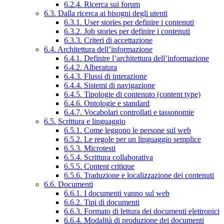
6.2.4. Ricerca sui forum
6.3. Dalla ricerca ai bisogni degli utenti
6.3.1. User stories per definire i contenuti
6.3.2. Job stories per definire i contenuti
6.3.3. Criteri di accettazione
6.4. Architettura dell’informazione
6.4.1. Definire l’architettura dell’informazione
6.4.2. Alberatura
6.4.3. Flussi di interazione
6.4.4. Sistemi di navigazione
6.4.5. Tipologie di contenuto (content type)
6.4.6. Ontologie e standard
6.4.7. Vocabolari controllati e tassonomie
6.5. Scrittura e linguaggio
6.5.1. Come leggono le persone sul web
6.5.2. Le regole per un linguaggio semplice
6.5.3. Microtesti
6.5.4. Scrittura collaborativa
6.5.5. Content critique
6.5.6. Traduzione e localizzazione dei contenuti
6.6. Documenti
6.6.1. I documenti vanno sul web
6.6.2. Tipi di documenti
6.6.3. Formato di lettura dei documenti elettronici
6.6.4. Modalità di produzione dei documenti