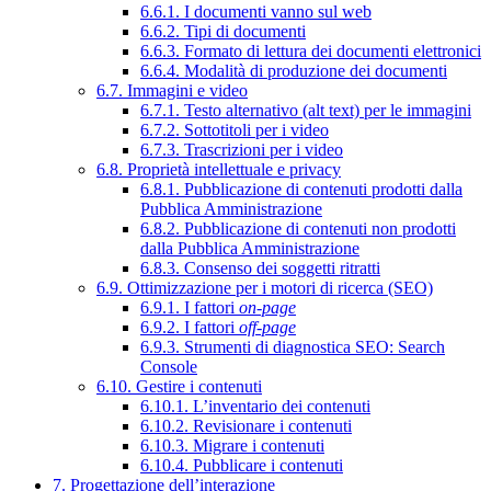
6.6.1. I documenti vanno sul web
6.6.2. Tipi di documenti
6.6.3. Formato di lettura dei documenti elettronici
6.6.4. Modalità di produzione dei documenti
6.7. Immagini e video
6.7.1. Testo alternativo (alt text) per le immagini
6.7.2. Sottotitoli per i video
6.7.3. Trascrizioni per i video
6.8. Proprietà intellettuale e privacy
6.8.1. Pubblicazione di contenuti prodotti dalla
Pubblica Amministrazione
6.8.2. Pubblicazione di contenuti non prodotti
dalla Pubblica Amministrazione
6.8.3. Consenso dei soggetti ritratti
6.9. Ottimizzazione per i motori di ricerca (SEO)
6.9.1. I fattori
on-page
6.9.2. I fattori
off-page
6.9.3. Strumenti di diagnostica SEO: Search
Console
6.10. Gestire i contenuti
6.10.1. L’inventario dei contenuti
6.10.2. Revisionare i contenuti
6.10.3. Migrare i contenuti
6.10.4. Pubblicare i contenuti
7. Progettazione dell’interazione