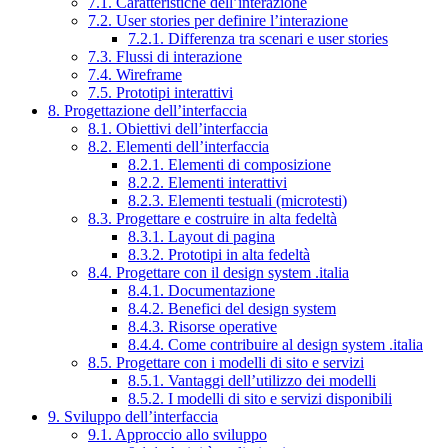
7.1. Caratteristiche dell’interazione
7.2. User stories per definire l’interazione
7.2.1. Differenza tra scenari e user stories
7.3. Flussi di interazione
7.4. Wireframe
7.5. Prototipi interattivi
8. Progettazione dell’interfaccia
8.1. Obiettivi dell’interfaccia
8.2. Elementi dell’interfaccia
8.2.1. Elementi di composizione
8.2.2. Elementi interattivi
8.2.3. Elementi testuali (microtesti)
8.3. Progettare e costruire in alta fedeltà
8.3.1. Layout di pagina
8.3.2. Prototipi in alta fedeltà
8.4. Progettare con il design system .italia
8.4.1. Documentazione
8.4.2. Benefici del design system
8.4.3. Risorse operative
8.4.4. Come contribuire al design system .italia
8.5. Progettare con i modelli di sito e servizi
8.5.1. Vantaggi dell’utilizzo dei modelli
8.5.2. I modelli di sito e servizi disponibili
9. Sviluppo dell’interfaccia
9.1. Approccio allo sviluppo