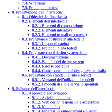
7.4. Wireframe
7.5. Prototipi interattivi
8. Progettazione dell’interfaccia
8.1. Obiettivi dell’interfaccia
8.2. Elementi dell’interfaccia
8.2.1. Elementi di composizione
8.2.2. Elementi interattivi
8.2.3. Elementi testuali (microtesti)
8.3. Progettare e costruire in alta fedeltà
8.3.1. Layout di pagina
8.3.2. Prototipi in alta fedeltà
8.4. Progettare con il design system .italia
8.4.1. Documentazione
8.4.2. Benefici del design system
8.4.3. Risorse operative
8.4.4. Come contribuire al design system .italia
8.5. Progettare con i modelli di sito e servizi
8.5.1. Vantaggi dell’utilizzo dei modelli
8.5.2. I modelli di sito e servizi disponibili
9. Sviluppo dell’interfaccia
9.1. Approccio allo sviluppo
9.1.1. Attività preliminari
9.1.2. Web design responsivo e accessibile
9.1.3. Mobile first
9.1.4. Progressive enhancement e Graceful