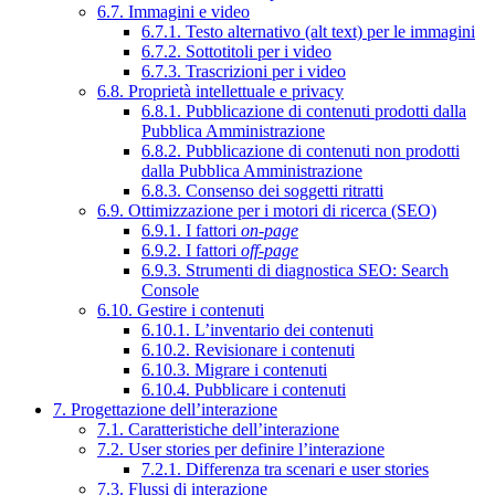
6.7. Immagini e video
6.7.1. Testo alternativo (alt text) per le immagini
6.7.2. Sottotitoli per i video
6.7.3. Trascrizioni per i video
6.8. Proprietà intellettuale e privacy
6.8.1. Pubblicazione di contenuti prodotti dalla
Pubblica Amministrazione
6.8.2. Pubblicazione di contenuti non prodotti
dalla Pubblica Amministrazione
6.8.3. Consenso dei soggetti ritratti
6.9. Ottimizzazione per i motori di ricerca (SEO)
6.9.1. I fattori
on-page
6.9.2. I fattori
off-page
6.9.3. Strumenti di diagnostica SEO: Search
Console
6.10. Gestire i contenuti
6.10.1. L’inventario dei contenuti
6.10.2. Revisionare i contenuti
6.10.3. Migrare i contenuti
6.10.4. Pubblicare i contenuti
7. Progettazione dell’interazione
7.1. Caratteristiche dell’interazione
7.2. User stories per definire l’interazione
7.2.1. Differenza tra scenari e user stories
7.3. Flussi di interazione