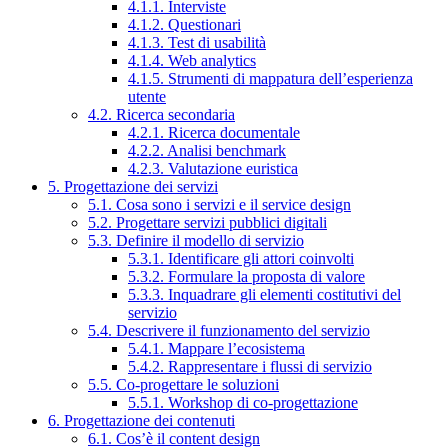
4.1.1. Interviste
4.1.2. Questionari
4.1.3. Test di usabilità
4.1.4. Web analytics
4.1.5. Strumenti di mappatura dell’esperienza
utente
4.2. Ricerca secondaria
4.2.1. Ricerca documentale
4.2.2. Analisi benchmark
4.2.3. Valutazione euristica
5. Progettazione dei servizi
5.1. Cosa sono i servizi e il service design
5.2. Progettare servizi pubblici digitali
5.3. Definire il modello di servizio
5.3.1. Identificare gli attori coinvolti
5.3.2. Formulare la proposta di valore
5.3.3. Inquadrare gli elementi costitutivi del
servizio
5.4. Descrivere il funzionamento del servizio
5.4.1. Mappare l’ecosistema
5.4.2. Rappresentare i flussi di servizio
5.5. Co-progettare le soluzioni
5.5.1. Workshop di co-progettazione
6. Progettazione dei contenuti
6.1. Cos’è il content design