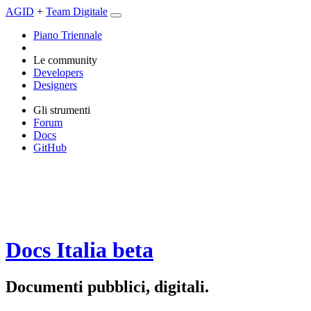
AGID
+
Team Digitale
Piano Triennale
Le community
Developers
Designers
Gli strumenti
Forum
Docs
GitHub
Docs Italia
beta
Documenti pubblici, digitali.