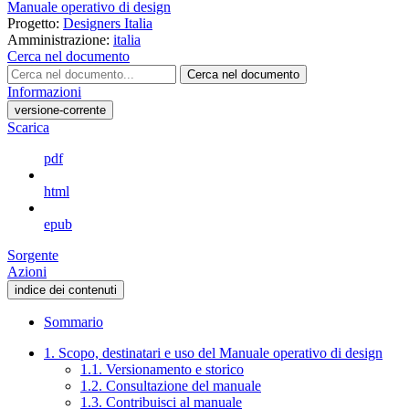
Manuale operativo di design
Progetto:
Designers Italia
Amministrazione:
italia
Cerca nel documento
Cerca nel documento
Informazioni
versione-corrente
Scarica
pdf
html
epub
Sorgente
Azioni
indice dei contenuti
Sommario
1. Scopo, destinatari e uso del Manuale operativo di design
1.1. Versionamento e storico
1.2. Consultazione del manuale
1.3. Contribuisci al manuale