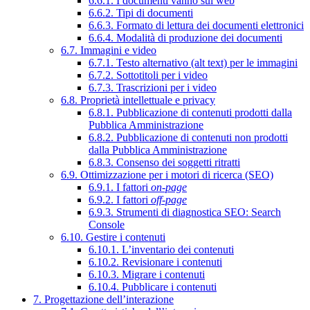
6.6.1. I documenti vanno sul web
6.6.2. Tipi di documenti
6.6.3. Formato di lettura dei documenti elettronici
6.6.4. Modalità di produzione dei documenti
6.7. Immagini e video
6.7.1. Testo alternativo (alt text) per le immagini
6.7.2. Sottotitoli per i video
6.7.3. Trascrizioni per i video
6.8. Proprietà intellettuale e privacy
6.8.1. Pubblicazione di contenuti prodotti dalla
Pubblica Amministrazione
6.8.2. Pubblicazione di contenuti non prodotti
dalla Pubblica Amministrazione
6.8.3. Consenso dei soggetti ritratti
6.9. Ottimizzazione per i motori di ricerca (SEO)
6.9.1. I fattori
on-page
6.9.2. I fattori
off-page
6.9.3. Strumenti di diagnostica SEO: Search
Console
6.10. Gestire i contenuti
6.10.1. L’inventario dei contenuti
6.10.2. Revisionare i contenuti
6.10.3. Migrare i contenuti
6.10.4. Pubblicare i contenuti
7. Progettazione dell’interazione