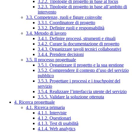
3.2.2. Tipologie di progetto in base al focus
3.2.3. Tipologie di progetto in base all’ambito di
intervento
3.3. Competenze, ruoli e figure coinvolte
3.3.1. Coordinatore di progetto
3.3.2. Definire ruoli e responsabilità
3.4. Metodo di lavoro
3.4.1. Definire processi, strumenti e rituali
3.4.2. Curare la documentazione di progetto
3.4.3. Organizzare tavoli tecnici collaborativi
3.4.4. Prendere decisioni
3.5. Il processo progettuale
3.5.1. Organizzare il progetto e la sua gestione
3.5.2. Comprendere il contesto d’uso del servizio
pubblico
3.5.3. Progettare i processi e i
touchpoint
del
servizio
3.5.4. Realizzare l’interfaccia utente del servizio
3.5.5. Validare la soluzione ottenuta
4. Ricerca progettuale
4.1. Ricerca primaria
4.1.1. Interviste
4.1.2. Questionari
4.1.3. Test di usabilità
4.1.4. Web analytics