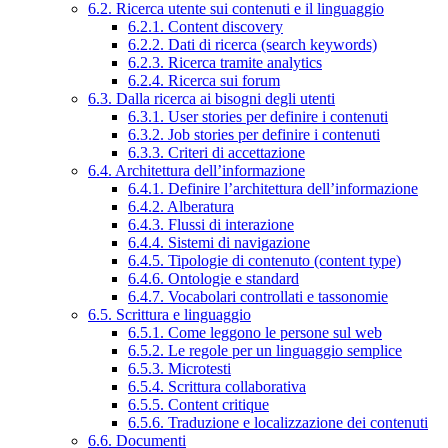
6.2. Ricerca utente sui contenuti e il linguaggio
6.2.1. Content discovery
6.2.2. Dati di ricerca (search keywords)
6.2.3. Ricerca tramite analytics
6.2.4. Ricerca sui forum
6.3. Dalla ricerca ai bisogni degli utenti
6.3.1. User stories per definire i contenuti
6.3.2. Job stories per definire i contenuti
6.3.3. Criteri di accettazione
6.4. Architettura dell’informazione
6.4.1. Definire l’architettura dell’informazione
6.4.2. Alberatura
6.4.3. Flussi di interazione
6.4.4. Sistemi di navigazione
6.4.5. Tipologie di contenuto (content type)
6.4.6. Ontologie e standard
6.4.7. Vocabolari controllati e tassonomie
6.5. Scrittura e linguaggio
6.5.1. Come leggono le persone sul web
6.5.2. Le regole per un linguaggio semplice
6.5.3. Microtesti
6.5.4. Scrittura collaborativa
6.5.5. Content critique
6.5.6. Traduzione e localizzazione dei contenuti
6.6. Documenti