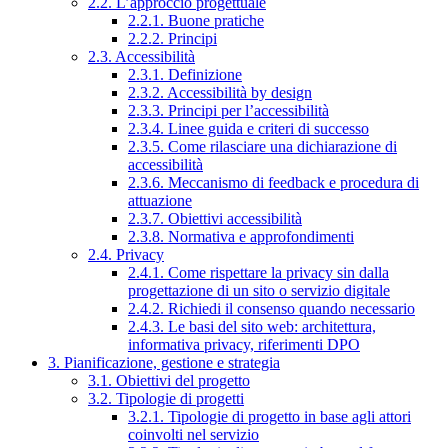
2.2. L’approccio progettuale
2.2.1. Buone pratiche
2.2.2. Principi
2.3. Accessibilità
2.3.1. Definizione
2.3.2. Accessibilità by design
2.3.3. Principi per l’accessibilità
2.3.4. Linee guida e criteri di successo
2.3.5. Come rilasciare una dichiarazione di
accessibilità
2.3.6. Meccanismo di feedback e procedura di
attuazione
2.3.7. Obiettivi accessibilità
2.3.8. Normativa e approfondimenti
2.4. Privacy
2.4.1. Come rispettare la privacy sin dalla
progettazione di un sito o servizio digitale
2.4.2. Richiedi il consenso quando necessario
2.4.3. Le basi del sito web: architettura,
informativa privacy, riferimenti DPO
3. Pianificazione, gestione e strategia
3.1. Obiettivi del progetto
3.2. Tipologie di progetti
3.2.1. Tipologie di progetto in base agli attori
coinvolti nel servizio