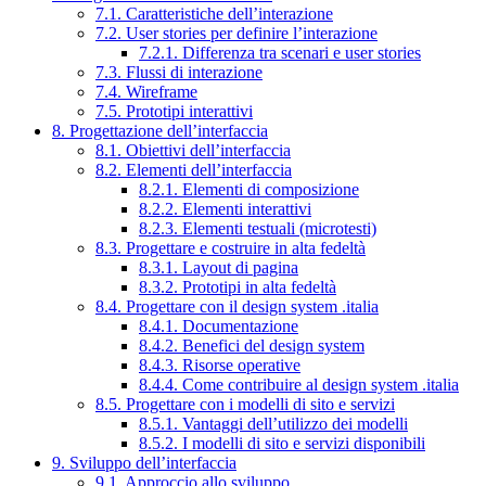
7.1. Caratteristiche dell’interazione
7.2. User stories per definire l’interazione
7.2.1. Differenza tra scenari e user stories
7.3. Flussi di interazione
7.4. Wireframe
7.5. Prototipi interattivi
8. Progettazione dell’interfaccia
8.1. Obiettivi dell’interfaccia
8.2. Elementi dell’interfaccia
8.2.1. Elementi di composizione
8.2.2. Elementi interattivi
8.2.3. Elementi testuali (microtesti)
8.3. Progettare e costruire in alta fedeltà
8.3.1. Layout di pagina
8.3.2. Prototipi in alta fedeltà
8.4. Progettare con il design system .italia
8.4.1. Documentazione
8.4.2. Benefici del design system
8.4.3. Risorse operative
8.4.4. Come contribuire al design system .italia
8.5. Progettare con i modelli di sito e servizi
8.5.1. Vantaggi dell’utilizzo dei modelli
8.5.2. I modelli di sito e servizi disponibili
9. Sviluppo dell’interfaccia
9.1. Approccio allo sviluppo