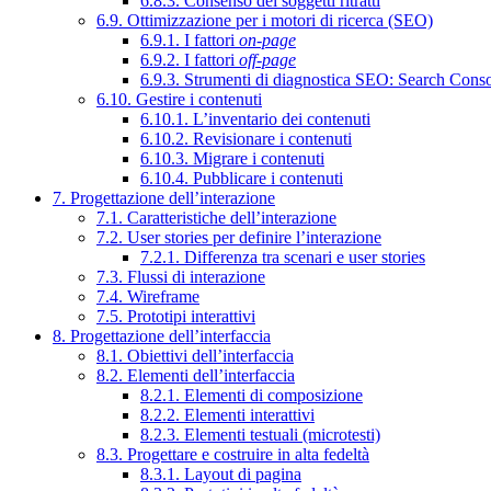
6.8.3. Consenso dei soggetti ritratti
6.9. Ottimizzazione per i motori di ricerca (SEO)
6.9.1. I fattori
on-page
6.9.2. I fattori
off-page
6.9.3. Strumenti di diagnostica SEO: Search Cons
6.10. Gestire i contenuti
6.10.1. L’inventario dei contenuti
6.10.2. Revisionare i contenuti
6.10.3. Migrare i contenuti
6.10.4. Pubblicare i contenuti
7. Progettazione dell’interazione
7.1. Caratteristiche dell’interazione
7.2. User stories per definire l’interazione
7.2.1. Differenza tra scenari e user stories
7.3. Flussi di interazione
7.4. Wireframe
7.5. Prototipi interattivi
8. Progettazione dell’interfaccia
8.1. Obiettivi dell’interfaccia
8.2. Elementi dell’interfaccia
8.2.1. Elementi di composizione
8.2.2. Elementi interattivi
8.2.3. Elementi testuali (microtesti)
8.3. Progettare e costruire in alta fedeltà
8.3.1. Layout di pagina