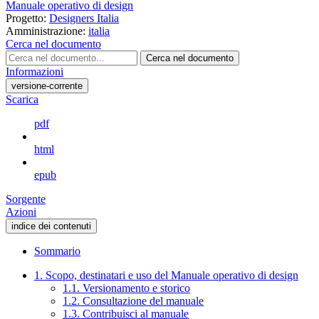
Manuale operativo di design
Progetto:
Designers Italia
Amministrazione:
italia
Cerca nel documento
Cerca nel documento
Informazioni
versione-corrente
Scarica
pdf
html
epub
Sorgente
Azioni
indice dei contenuti
Sommario
1. Scopo, destinatari e uso del Manuale operativo di design
1.1. Versionamento e storico
1.2. Consultazione del manuale
1.3. Contribuisci al manuale