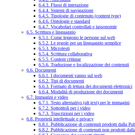
6.4.3. Flussi di interazione
6.4.4. Sistemi di navigazione
6.4.5. Tipologie di contenuto (content type)
6.4.6. Ontologie e standard
6.4.7. Vocabolari controllati e tassonomie
6.5. Scrittura e linguaggio
6.5.1. Come leggono le persone sul web
6.5.2. Le regole per un linguaggio semplice
6.5.3. Microtesti
6.5.4. Scrittura collaborativa
6.5.5. Content critique
6.5.6. Traduzione e localizzazione dei contenuti
6.6. Documenti
6.6.1. I documenti vanno sul web
6.6.2. Tipi di documenti
6.6.3. Formato di lettura dei documenti elettronici
6.6.4. Modalità di produzione dei documenti
6.7. Immagini e video
6.7.1. Testo alternativo (alt text) per le immagini
6.7.2. Sottotitoli per i video
6.7.3. Trascrizioni per i video
6.8. Proprietà intellettuale e privacy
6.8.1. Pubblicazione di contenuti prodotti dalla P
6.8.2. Pubblicazione di contenuti non prodotti dal