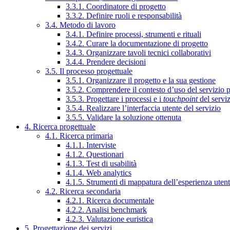
3.3.1. Coordinatore di progetto
3.3.2. Definire ruoli e responsabilità
3.4. Metodo di lavoro
3.4.1. Definire processi, strumenti e rituali
3.4.2. Curare la documentazione di progetto
3.4.3. Organizzare tavoli tecnici collaborativi
3.4.4. Prendere decisioni
3.5. Il processo progettuale
3.5.1. Organizzare il progetto e la sua gestione
3.5.2. Comprendere il contesto d’uso del servizio 
3.5.3. Progettare i processi e i
touchpoint
del servi
3.5.4. Realizzare l’interfaccia utente del servizio
3.5.5. Validare la soluzione ottenuta
4. Ricerca progettuale
4.1. Ricerca primaria
4.1.1. Interviste
4.1.2. Questionari
4.1.3. Test di usabilità
4.1.4. Web analytics
4.1.5. Strumenti di mappatura dell’esperienza uten
4.2. Ricerca secondaria
4.2.1. Ricerca documentale
4.2.2. Analisi benchmark
4.2.3. Valutazione euristica
5. Progettazione dei servizi