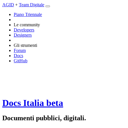
AGID
+
Team Digitale
Piano Triennale
Le community
Developers
Designers
Gli strumenti
Forum
Docs
GitHub
Docs Italia
beta
Documenti pubblici, digitali.