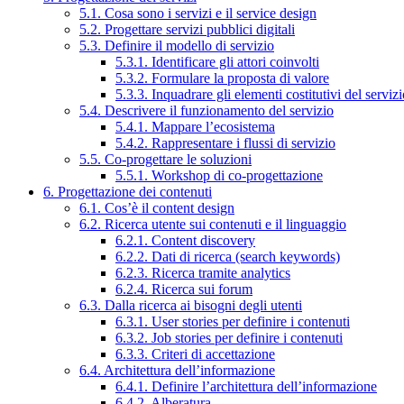
5.1. Cosa sono i servizi e il service design
5.2. Progettare servizi pubblici digitali
5.3. Definire il modello di servizio
5.3.1. Identificare gli attori coinvolti
5.3.2. Formulare la proposta di valore
5.3.3. Inquadrare gli elementi costitutivi del serviz
5.4. Descrivere il funzionamento del servizio
5.4.1. Mappare l’ecosistema
5.4.2. Rappresentare i flussi di servizio
5.5. Co-progettare le soluzioni
5.5.1. Workshop di co-progettazione
6. Progettazione dei contenuti
6.1. Cos’è il content design
6.2. Ricerca utente sui contenuti e il linguaggio
6.2.1. Content discovery
6.2.2. Dati di ricerca (search keywords)
6.2.3. Ricerca tramite analytics
6.2.4. Ricerca sui forum
6.3. Dalla ricerca ai bisogni degli utenti
6.3.1. User stories per definire i contenuti
6.3.2. Job stories per definire i contenuti
6.3.3. Criteri di accettazione
6.4. Architettura dell’informazione
6.4.1. Definire l’architettura dell’informazione
6.4.2. Alberatura