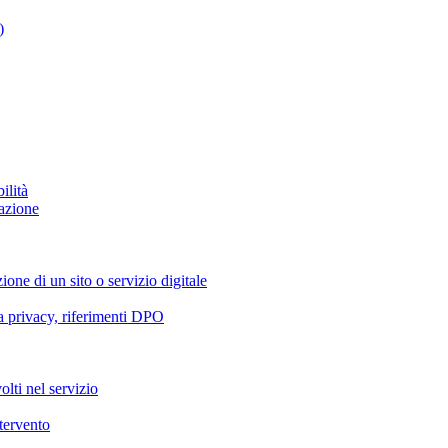
)
ilità
azione
ione di un sito o servizio digitale
va privacy, riferimenti DPO
olti nel servizio
ntervento