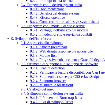
8.3.2. Prototipi in alta fedeltà
8.4. Progettare con il design system .italia
8.4.1. Documentazione
8.4.2. Benefici del design system
8.4.3. Risorse operative
8.4.4. Come contribuire al design system .italia
8.5. Progettare con i modelli di sito e servizi
8.5.1. Vantaggi dell’utilizzo dei modelli
8.5.2. I modelli di sito e servizi disponibili
9. Sviluppo dell’interfaccia
9.1. Approccio allo sviluppo
9.1.1. Attività preliminari
9.1.2. Web design responsivo e accessibile
9.1.3. Mobile first
9.1.4. Progressive enhancement e Graceful degrad
9.2. Strumenti di supporto allo sviluppo del software
9.2.1. Feature detection
9.2.2. Verificare le feature disponibili con Can I us
9.2.3. Strumenti e risorse per CSS e JavaScript
9.2.4. Supporto browser
9.2.5. Misurare le prestazioni
9.3. Catalogo del riuso
9.4. Sviluppare con il design system .italia
9.4.1. Il framework Bootstrap Italia
9.4.2. Il kit di sviluppo React