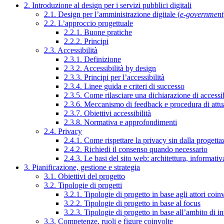
2. Introduzione al design per i servizi pubblici digitali
2.1. Design per l’amministrazione digitale (
e-government
2.2. L’approccio progettuale
2.2.1. Buone pratiche
2.2.2. Principi
2.3. Accessibilità
2.3.1. Definizione
2.3.2. Accessibilità by design
2.3.3. Principi per l’accessibilità
2.3.4. Linee guida e criteri di successo
2.3.5. Come rilasciare una dichiarazione di accessib
2.3.6. Meccanismo di feedback e procedura di attu
2.3.7. Obiettivi accessibilità
2.3.8. Normativa e approfondimenti
2.4. Privacy
2.4.1. Come rispettare la privacy sin dalla progettaz
2.4.2. Richiedi il consenso quando necessario
2.4.3. Le basi del sito web: architettura, informati
3. Pianificazione, gestione e strategia
3.1. Obiettivi del progetto
3.2. Tipologie di progetti
3.2.1. Tipologie di progetto in base agli attori coinv
3.2.2. Tipologie di progetto in base al focus
3.2.3. Tipologie di progetto in base all’ambito di i
3.3. Competenze, ruoli e figure coinvolte