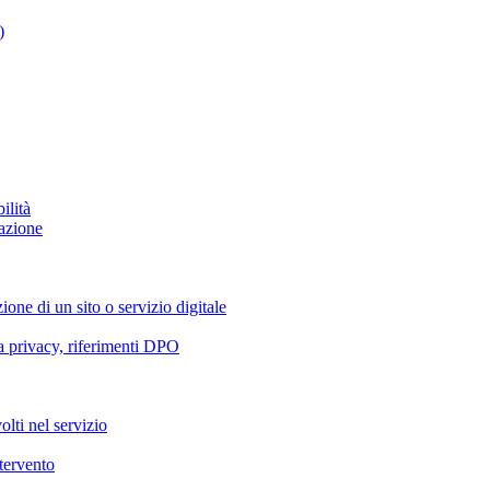
)
ilità
azione
ione di un sito o servizio digitale
va privacy, riferimenti DPO
olti nel servizio
ntervento