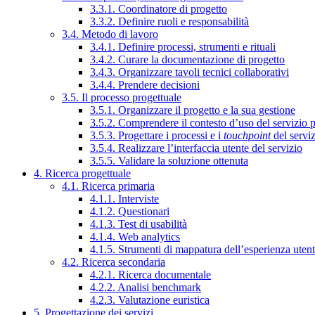
3.3.1. Coordinatore di progetto
3.3.2. Definire ruoli e responsabilità
3.4. Metodo di lavoro
3.4.1. Definire processi, strumenti e rituali
3.4.2. Curare la documentazione di progetto
3.4.3. Organizzare tavoli tecnici collaborativi
3.4.4. Prendere decisioni
3.5. Il processo progettuale
3.5.1. Organizzare il progetto e la sua gestione
3.5.2. Comprendere il contesto d’uso del servizio 
3.5.3. Progettare i processi e i
touchpoint
del servi
3.5.4. Realizzare l’interfaccia utente del servizio
3.5.5. Validare la soluzione ottenuta
4. Ricerca progettuale
4.1. Ricerca primaria
4.1.1. Interviste
4.1.2. Questionari
4.1.3. Test di usabilità
4.1.4. Web analytics
4.1.5. Strumenti di mappatura dell’esperienza uten
4.2. Ricerca secondaria
4.2.1. Ricerca documentale
4.2.2. Analisi benchmark
4.2.3. Valutazione euristica
5. Progettazione dei servizi