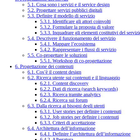
5.1. Cosa sono i servizi e il service design
5.2. Progettare servizi pubblici digitali
5.3. Definire il modello di servizio
5.3.1. Identificare gli attori coinvolti
5.3.2. Formulare la proposta di valore
5.3.3. Inquadrare gli elementi costitutivi del serviz
5.4. Descrivere il funzionamento del servizio
5.4.1. Mappare l’ecosistema
5.4.2. Rappresentare i flussi di servizio
5.5. Co-progettare le soluzioni
5.5.1. Workshop di co-progettazione
6. Progettazione dei contenuti
6.1. Cos’è il content design
6.2. Ricerca utente sui contenuti e il linguaggio
6.2.1. Content discovery
6.2.2. Dati di ricerca (search keywords)
6.2.3. Ricerca tramite analytics
6.2.4. Ricerca sui forum
6.3. Dalla ricerca ai bisogni degli utenti
6.3.1. User stories per definire i contenuti
6.3.2. Job stories per definire i contenuti
6.3.3. Criteri di accettazione
6.4. Architettura dell’informazione
6.4.1. Definire l’architettura dell’informazione
6.4.2. Alberatura