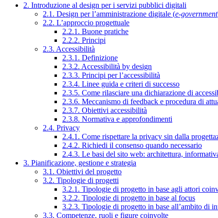
2. Introduzione al design per i servizi pubblici digitali
2.1. Design per l’amministrazione digitale (
e-government
2.2. L’approccio progettuale
2.2.1. Buone pratiche
2.2.2. Principi
2.3. Accessibilità
2.3.1. Definizione
2.3.2. Accessibilità by design
2.3.3. Principi per l’accessibilità
2.3.4. Linee guida e criteri di successo
2.3.5. Come rilasciare una dichiarazione di accessib
2.3.6. Meccanismo di feedback e procedura di attu
2.3.7. Obiettivi accessibilità
2.3.8. Normativa e approfondimenti
2.4. Privacy
2.4.1. Come rispettare la privacy sin dalla progettaz
2.4.2. Richiedi il consenso quando necessario
2.4.3. Le basi del sito web: architettura, informati
3. Pianificazione, gestione e strategia
3.1. Obiettivi del progetto
3.2. Tipologie di progetti
3.2.1. Tipologie di progetto in base agli attori coinv
3.2.2. Tipologie di progetto in base al focus
3.2.3. Tipologie di progetto in base all’ambito di i
3.3. Competenze, ruoli e figure coinvolte