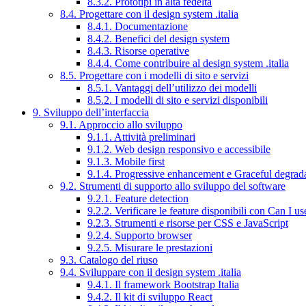
8.3.2. Prototipi in alta fedeltà
8.4. Progettare con il design system .italia
8.4.1. Documentazione
8.4.2. Benefici del design system
8.4.3. Risorse operative
8.4.4. Come contribuire al design system .italia
8.5. Progettare con i modelli di sito e servizi
8.5.1. Vantaggi dell’utilizzo dei modelli
8.5.2. I modelli di sito e servizi disponibili
9. Sviluppo dell’interfaccia
9.1. Approccio allo sviluppo
9.1.1. Attività preliminari
9.1.2. Web design responsivo e accessibile
9.1.3. Mobile first
9.1.4. Progressive enhancement e Graceful degrad
9.2. Strumenti di supporto allo sviluppo del software
9.2.1. Feature detection
9.2.2. Verificare le feature disponibili con Can I us
9.2.3. Strumenti e risorse per CSS e JavaScript
9.2.4. Supporto browser
9.2.5. Misurare le prestazioni
9.3. Catalogo del riuso
9.4. Sviluppare con il design system .italia
9.4.1. Il framework Bootstrap Italia
9.4.2. Il kit di sviluppo React