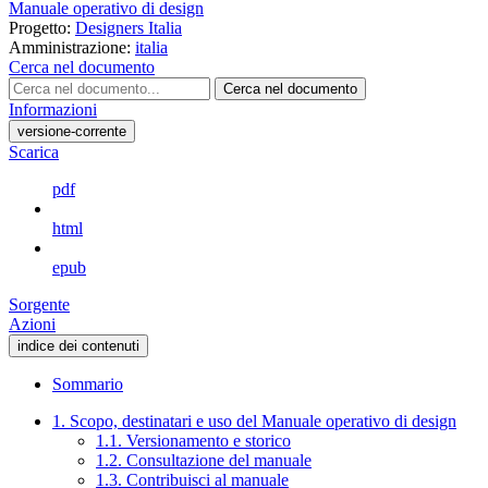
Manuale operativo di design
Progetto:
Designers Italia
Amministrazione:
italia
Cerca nel documento
Cerca nel documento
Informazioni
versione-corrente
Scarica
pdf
html
epub
Sorgente
Azioni
indice dei contenuti
Sommario
1. Scopo, destinatari e uso del Manuale operativo di design
1.1. Versionamento e storico
1.2. Consultazione del manuale
1.3. Contribuisci al manuale