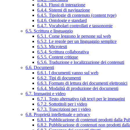
6.4.3. Flussi di interazione
6.4.4. Sistemi di navigazione
6.4.5. Tipologie di contenuto (content type)
6.4.6. Ontologie e standard
6.4.7. Vocabolari controllati e tassonomie
6.5. Scrittura e linguaggio
6.5.1. Come leggono le persone sul web
6.5.2. Le regole per un linguaggio semplice
6.5.3. Microtesti
6.5.4. Scrittura collaborativa
6.5.5. Content critique
6.5.6. Traduzione e localizzazione dei contenuti
6.6. Documenti
6.6.1. I documenti vanno sul web
6.6.2. Tipi di documenti
6.6.3. Formato di lettura dei documenti elettronici
6.6.4. Modalità di produzione dei documenti
6.7. Immagini e video
6.7.1. Testo alternativo (alt text) per le immagini
6.7.2. Sottotitoli per i video
6.7.3. Trascrizioni per i video
6.8. Proprietà intellettuale e privacy
6.8.1. Pubblicazione di contenuti prodotti dalla P
6.8.2. Pubblicazione di contenuti non prodotti dal