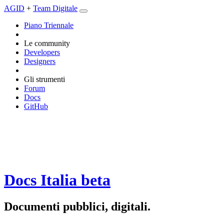
AGID
+
Team Digitale
Piano Triennale
Le community
Developers
Designers
Gli strumenti
Forum
Docs
GitHub
Docs Italia
beta
Documenti pubblici, digitali.