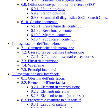
6.8.3. Consenso dei soggetti ritratti
6.9. Ottimizzazione per i motori di ricerca (SEO)
6.9.1. I fattori
on-page
6.9.2. I fattori
off-page
6.9.3. Strumenti di diagnostica SEO: Search Cons
6.10. Gestire i contenuti
6.10.1. L’inventario dei contenuti
6.10.2. Revisionare i contenuti
6.10.3. Migrare i contenuti
6.10.4. Pubblicare i contenuti
7. Progettazione dell’interazione
7.1. Caratteristiche dell’interazione
7.2. User stories per definire l’interazione
7.2.1. Differenza tra scenari e user stories
7.3. Flussi di interazione
7.4. Wireframe
7.5. Prototipi interattivi
8. Progettazione dell’interfaccia
8.1. Obiettivi dell’interfaccia
8.2. Elementi dell’interfaccia
8.2.1. Elementi di composizione
8.2.2. Elementi interattivi
8.2.3. Elementi testuali (microtesti)
8.3. Progettare e costruire in alta fedeltà
8.3.1. Layout di pagina